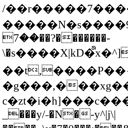
/��r�����7��
�����N�s����9�j
��7��?�������-
\�s����X|kD�᩺x
��t,����P��{
�g���,���xg�
c�zt�i�h]���c���
_���y/˗�N�-y^|j\|