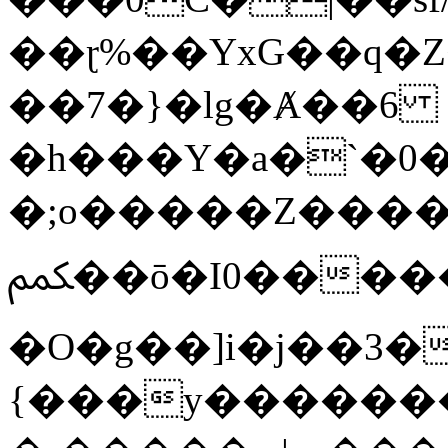
��ɽ%��YxG��q�
��7�}�lg�Ⱥ��6
�h���Y�a�`�0�
�;o�����Z������
ﶻ��ō�I0�����o�b�{L������3����2�O.z���/
�O�g��]i�j��3�u�̨S;�ܳ
{���y������