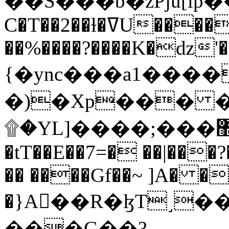
C�T��2��ɫ�ߜU����2�L�����m" �
��%����?����K�ǳ'�
{�ync���a1����
�)�Xp��� �
۩�YL]����;���׿�޽������+��k��o���O�Zt�6�[a��v_r;�b�f���==
�tT��E��7=� ��|���?
�� ����Gf��~ ]A� �
�}A��R�ɮT˼�
���G��?