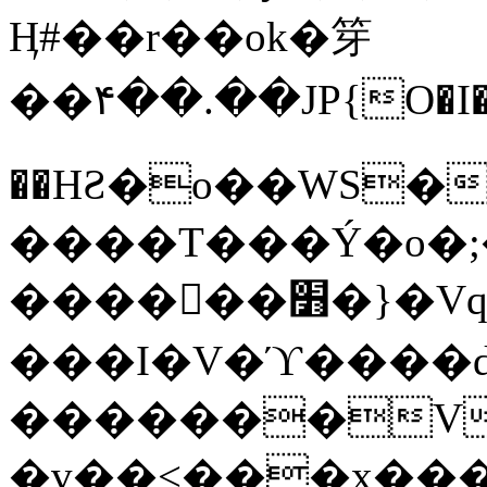
Ӊ#��r��ok�笌
��۴��.��JP{O�I
��ΗƧ�o��WS�
����T���Ý�o�;����������
������׻�}�Vq���j¯���P�.QwO�ｓ
���I�V�ϓ����d
�������V
�v��<���x���ۻ��a���R_�n���