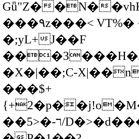
Gǖ"Z��N��v
���٩z���< VT%� �}z�XEu�<ं�Q!
�;yL+J��F
���3���H�J:~�
�X�|��;Ϲ-X|��n
���$+
{+2�p��j!o�
��ר-�<5/D�>�d�����1!u8JP�@TE�
�P�1��?