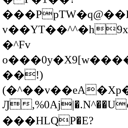
���PpTW�q@��
v��YT��^^�h9x
�^Fv
o���0y�X9[w��
��!)
(�^��v��eA�Xp�>0�+*���h����s�ײT)D$%�AQ�To�*�>W�^�=�.
Ԓ,%0Aj|�.N^��Uc
���HLQP�E?