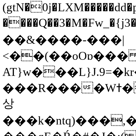
(gtN�0j�LXM�����dd
����Q��3�M�Fw_�{j3��]=����
��&����-���|
<��(��oOɒ���
AT}w���L}J.9=�
���R����Wߙ���o�O���ӯ��������?
상
���k�ntq)���,