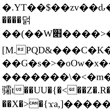
�.YT��$��zv��ԃ
����덝
��(��W׋����>��O>�d�%Y�@�@ڻ<�z{rc&׻��z�����AeK�^�����������˩t��=x~
[M.PQD&���C�K
��G�s�>�oOw�x�
�������\�<�m�PU�5�Ǉ*X�
骦t��UU�{�<��Z�.R�
��X�>�{ϫa,]�����