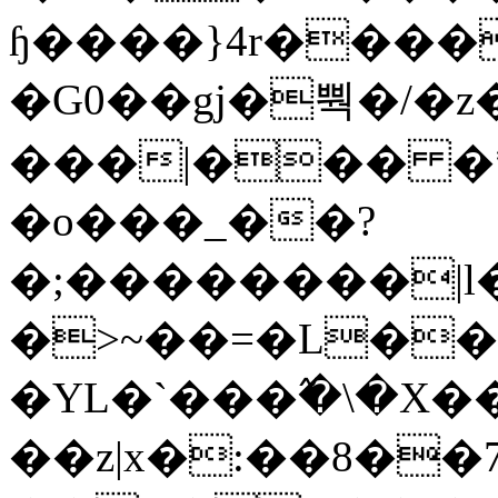
ɧ����}4r����
�G0��gj�뿩�/�z
���|��� �
�o���_��?
�;��������|
�>~��=�L��
�YL�`���߬�\�X�
��z|x�:��8�