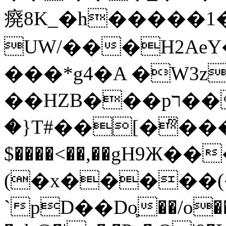
㾱8K_�h�����1
UW/���H2AeY�
���*g4�A �W3z
��HZB���pר��b�wO�N��{@H�m�F{���ۣ��?
�}T#��[�ͫ���
$����<��,��gH9Ж
(�x�����
`pD��Do֛��/o��