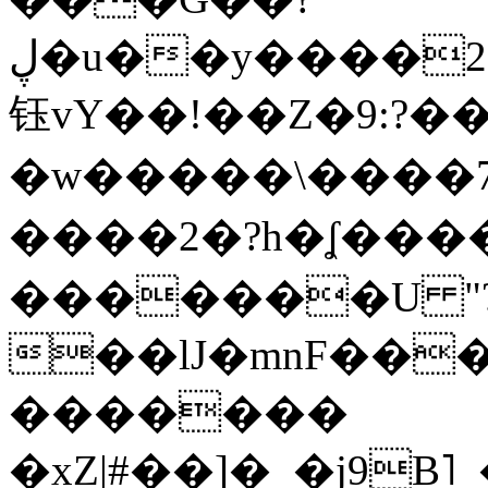
ڸ�u��y����2o�Gc���t!W���k+(���
钰vY��!��Z�9:?� �
�w�����\����7�
����2�?h�ʆ 
�������U "?
��lJ�mnF��
�������
�xZ|#��]�_�j9B