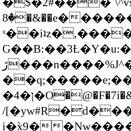
�$�2#���`\^vs
�8�&��e�������:�\���{��9�����g��f�r?
ˣ��iʇz�,���
G��B:��3Ƚ�Y�u:�
ڒ���n����%J^�}
��q;�����e;��
/[�yw#R�d���
i�x̀9��Nw����