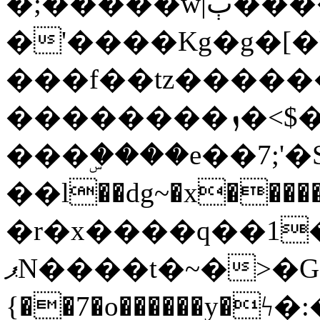
�;�����w|ٻ����<-
�'����Kg�g�[�k
���f��tz�����
��������ܙ�<$��������s���
���ۣ����e��7;'�Sc����ߋv
��l��dg~�x������G��6�{`�g���ݝ
�r�x����q��1
ޕN����t�~�>�G�{�Wރ�sl̞�@x_:�ˏ��՛��zU;wk�F�m�q}
{��7�o������y�