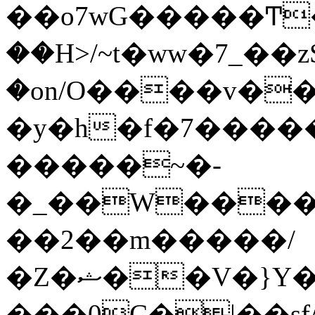
��o7wG�����Ͳ
��H>/~t�ww�7_��z
�on/O����v�
�y�h�f�7����
�����~�-
�_��W����;
��2��m�����/
�Z�ޝ��V�}Y�I�ծ�O�����S��]z��w��7�޷�����h���u��7w.ϻ���8X��ͮ�����W�dm�Jߜ��q/>?
���0C�|��sf