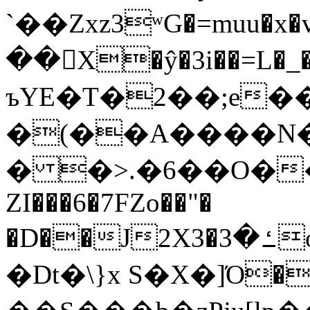
`��Zxz3ʷG�=muu�
��񛆻X�ŷ�3i��=L�
ъYE�T�2��;e�
�(��A����
� �>.�6��O��
ZI���6�7FZo��"�
�D��J2X3�ߑ�3o�|aak�q�@����]�K���w���r;�
�Dt�\}x S�X�]Ό�