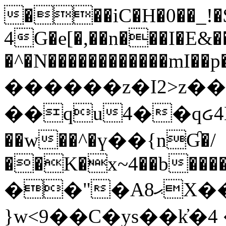
���iC�H�0��_!
4G�e[�,��n���I�E&��
�^�N������������mI��p�
������z�I2>z��
��qu4��qᏽ4H&A
��w��^�ү��{nƓ�/
��K�x~4��b�����
��"�Aޙ8X��M��K�D
}w<9��C�ys��k҆�޼� :���4�� 4�E0���oӮ�