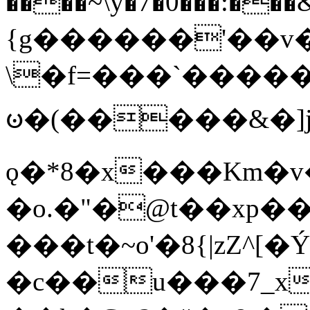
����~\y�7�0���:���&�_DN#�
{g������'��v�
\�f=���`�����
ꧽ�(�����&�]j
ǫ�*8�x���Km�v
�o.�"�@t��xp�
���t�~o'�8{|zZ^[�
�c��u���7_xg{���Q�n4���