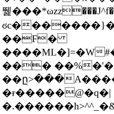
뛡���*ωzz���J^f�o
ϭc�������}��
�
�F�
����ML�]=�W#
��� ��%�'�
��ը>���A����
�ɍ�����@�q�|
�.������h>^^_�