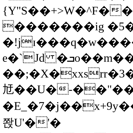
{Y"S��+>W�^F�
�������ig �5
�!jɪ���q�w��
e�`Jd �ܒo��m��1��d|
��;�X�xxsrr�
㝼��U�-��"��zȿ
�E_�7�j��x+9y�
쫝U'�'�