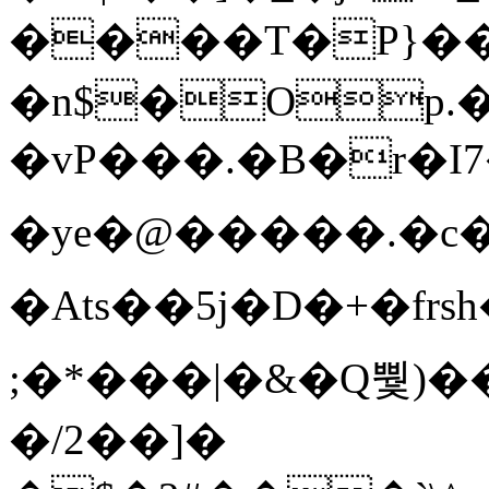
����T�Ρ}�
�n$�Op.
�vP���.�B�r�I7�gp~H
�ye�@��� ��.�c
�Ats��5j�D�+�fr
;�*���|�&�Q뿿)�
�/2��]�