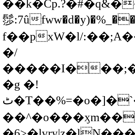
��k�Cp.?�#�q&�
髿:7ûfww�d�y)�%_�����>
f��pxW�l/:��;A
�/
�����I���;�
�g �!
ٹ�T��%=�o�]�`�8mxݽ������˳���0�n̾X'��3ǘ9����������I�&��G�������z>��]�%��/
��^�o���ӽm��ܑ�wOooOn���������
�6>�lvry|z�lN���