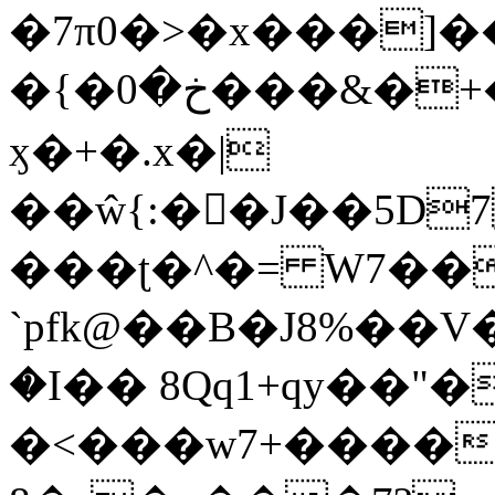
�7π0�>�x���]
�{�خ�0���&�+�zwYFEÙ4�~�_�̾�
ӽ�+�.x�|
��ŵ{:��J��5D7��
���ʈ�^�= W7��
`pfk@��B�J8%��V����\ߤ��/o��d��6b�@��J�tqw3�}>Y]������<�b��̌��{B���~v_v��fT`��88��
�I�� 8Qq1+qy��"�
�<���w󠒪7+�����X�n�F�a��M