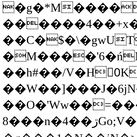
�g�*M����
������4��+x�
��C�$�\�gwUT
�M����'6�ń
��h#��/V�H0ٍK�7'�1�L�A�2
��W��]���J�6jN
��O�'Ww��=���
�8��n�4��ڗGo;V���y��4����n�7�v���Lu�/