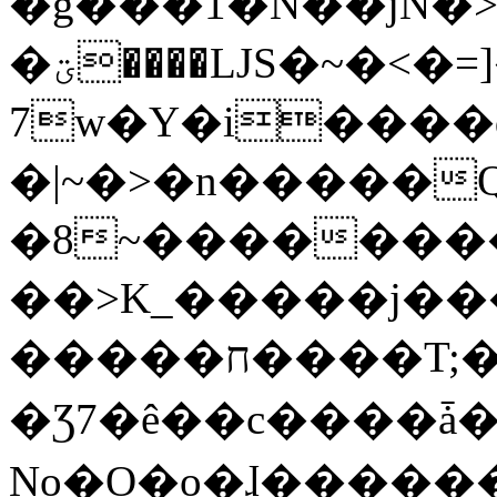
�g���1�N��jN�
�ؾ����ǇS�~�<�=]����^vz��{{��t�%
7w�Y�i����
�|~�>�n�����
�8~��������
��>K_�����j��
�����ח����T;�uU�w��oovW�N�\�v�̓��N��6xz��z^��s�;
�Ʒ7�ê��c����ǡ�Oo
No�O�o�ɺ����