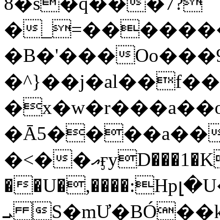
8�s�q���7?
�_=�����
�B�'���Oo���9
�^}��j�al��f
�x�w�r���a�
�Ā5����a��
�<��އӻyD���1�KS�w���!
��U�,����:Hpլ�U�K��_y4߼��O���
ܝ S�mƯ�BÓ�