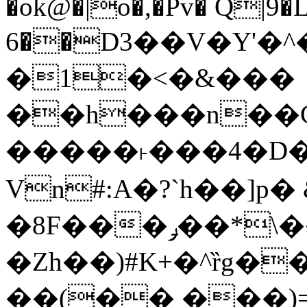
�ok@�|o�,�Pv� Q|9
6��D3��V�Y'�
�1�<�&���
��h���n��Cd
�����˫���4�D�
Vn#:A�?`h��]p�
�8F���ݛ��*\��U��S
�Zh��)#K+�^ȑg�
��(�� ���)=�