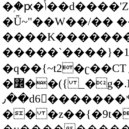
�ۭ�ԗ�ݳ��d����'Z����>!pQ}
�Ǖ~"��W��/�� ��
����K�������
�����`����}�1
�q��{~t2�ʗ��CT؍���������{�~}ur����u�}o����(�:�j���=����{�۝Vo�An��J^��������M\M�'{{l�i
�߼��({ _�g�.Nfӻg����f7z91o^��̤^�>��2�`�:|#dk�{>�>>&�tsw�Nwo�?
٫��d6򆧇�������*��[|^]oo���NW~zz>�X&�u�=K?
�� �z��{�9t�