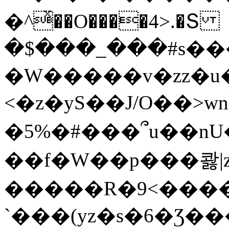
�^ͯ��O����4>.�Տ
�$���_���#s��
�W�����v�zz�u�
<�z�yS��J/O��>wn
�5%�#���՞u��nU
��f�W��p���콿|z
�����R�9<����
`���(yz�s�6�Ʒ�