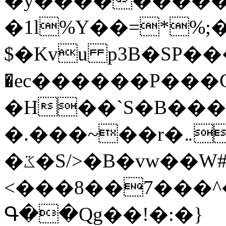
�y�����������
�1l%Y��=*%
$�Kvu p3B�SP�
�ec������P���G
�H��`S�B��
�.���~��r�޼�}�܅�mؕWu���K}
�ػ�S/>�B�vw��W#�I��*]\W��)Ħ�1��fC}
<���8��7���
Գ��Qg��!�:�}