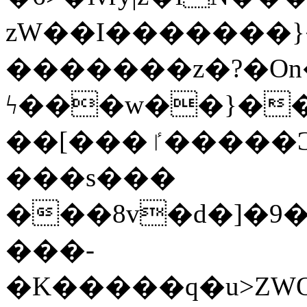
zW��I�������}�
�������z�?�O
ϟ���w��}��
��[���ٵ�����Ͻ���������x�ս��Apq�����޻�V����O�cp����ٝy{����:�k�ןNݯOOCyx6���&���?
���s���
���8v�d�]�9��6
���-
�K�����q�u>ZWOO�w��߼��W�a���p��