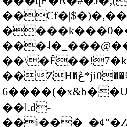
���qE�Ŕ�#�J�;(
��Cf�|$�)�,�
����k���0�
���˨�_���@��
��\�Ȇ��!7�k
��ZH�ڠ*ji0��탃
6����(�x&b��
��l.d-
��i���_�ȼ"�Z�����׋����\�\�w3�|W'�L8y<#�Y�HX�*b��.̏