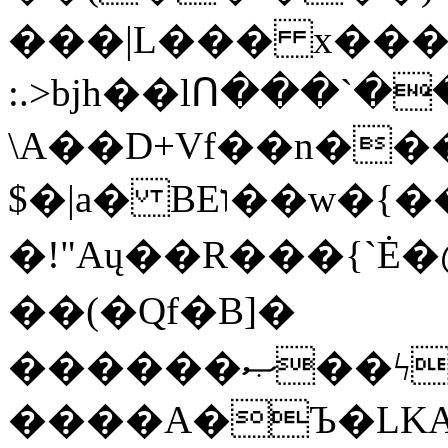
���|L��� x���b
:.>bjh��lՈ���`
\A��D+Vf��n��
$�|a� BEו��w�{���;���q�X��d%�������W� hU�(�1�Ū}9�S�F<��i�L3�;�
�!"Aų��R���{`
��(�Qf�B]�
������ޞ��ϟak��r��_39$�8�p���7�2�yIZ�R��x��/
����A�Ъ�LKA