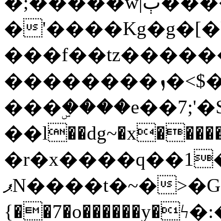
�;�����w|ٻ����<-
�'����Kg�g�[�k
���f��tz�����
��������ܙ�<$��������s���
���ۣ����e��7;'�Sc����ߋv
��l��dg~�x������G��6�{`�g���ݝ
�r�x����q��1
ޕN����t�~�>�G�{�Wރ�sl̞�@x_:�ˏ��՛��zU;wk�F�m�q}
{��7�o������y�