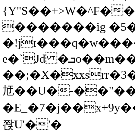
{Y"S��+>W�^F�
�������ig �5
�!jɪ���q�w��
e�`Jd �ܒo��m��1��d|
��;�X�xxsrr�
㝼��U�-��"��zȿ
�E_�7�j��x+9y�
쫝U'�'�