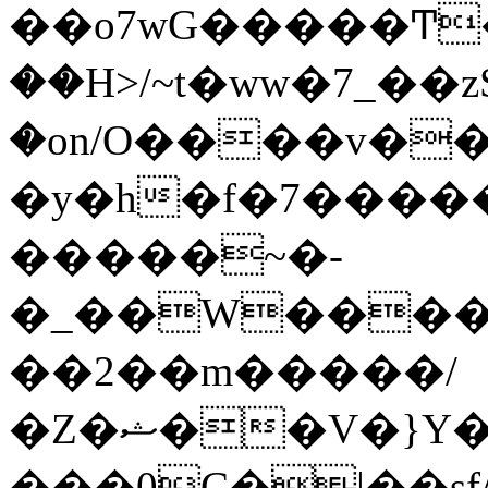
��o7wG�����Ͳ
��H>/~t�ww�7_��z
�on/O����v�
�y�h�f�7����
�����~�-
�_��W����;
��2��m�����/
�Z�ޝ��V�}Y�I�ծ�O�����S��]z��w��7�޷�����h���u��7w.ϻ���8X��ͮ�����W�dm�Jߜ��q/>?
���0C�|��sf