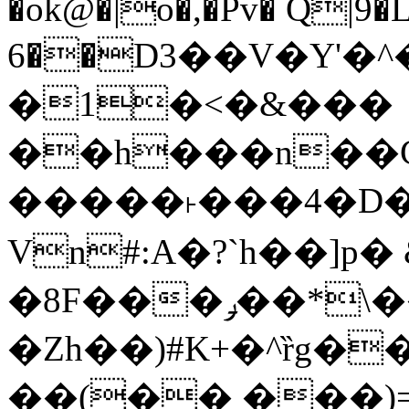
�ok@�|o�,�Pv� Q|9
6��D3��V�Y'�
�1�<�&���
��h���n��Cd
�����˫���4�D�
Vn#:A�?`h��]p�
�8F���ݛ��*\��U��S
�Zh��)#K+�^ȑg�
��(�� ���)=�