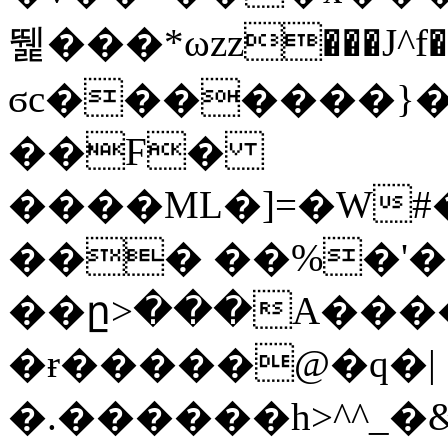
뛡���*ωzz���J^f�o
ϭc�������}��
�
�F�
����ML�]=�W#
��� ��%�'�
��ը>���A����
�ɍ�����@�q�|
�.������h>^^_�