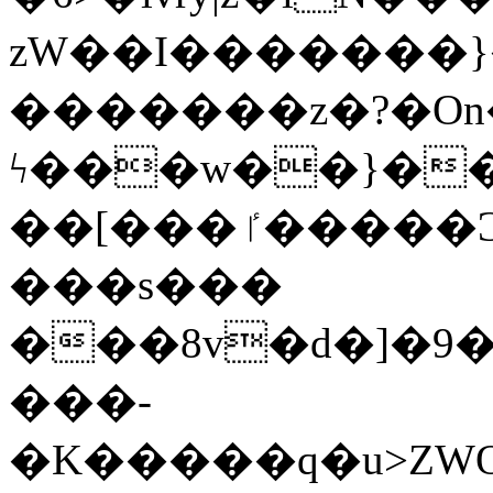
zW��I�������}�
�������z�?�O
ϟ���w��}��
��[���ٵ�����Ͻ���������x�ս��Apq�����޻�V����O�cp����ٝy{����:�k�ןNݯOOCyx6���&���?
���s���
���8v�d�]�9��6
���-
�K�����q�u>ZWOO�w��߼��W�a���p��