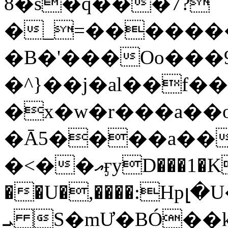
8�s�q���7?
�_=�����
�B�'���Oo���9
�^}��j�al��f
�x�w�r���a�
�Ā5����a��
�<��އӻyD���1�KS�w���!
��U�,����:Hpլ�U�K��_y4߼��O���
ܝ S�mƯ�BÓ�