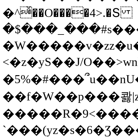
�^ͯ��O����4>.�Տ
�$���_���#s��
�W�����v�zz�u�
<�z�yS��J/O��>wn
�5%�#���՞u��nU
��f�W��p���콿|z
�����R�9<����
`���(yz�s�6�Ʒ�