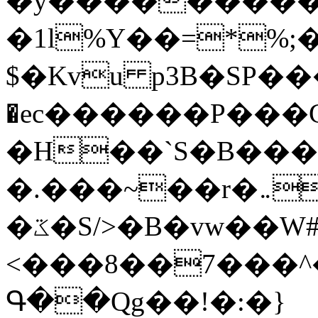
�y�����������
�1l%Y��=*%
$�Kvu p3B�SP�
�ec������P���G
�H��`S�B��
�.���~��r�޼�}�܅�mؕWu���K}
�ػ�S/>�B�vw��W#�I��*]\W��)Ħ�1��fC}
<���8��7���
Գ��Qg��!�:�}