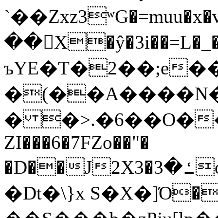
`��Zxz3ʷG�=muu�
��񛆻X�ŷ�3i��=L�
ъYE�T�2��;e�
�(��A����
� �>.�6��O��
ZI���6�7FZo��"�
�D��J2X3�ߑ�3o�|aak�q�@����]�K���w���r;�
�Dt�\}x S�X�]Ό�