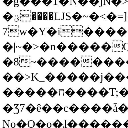
�g���1�N��jN�
�ؾ����ǇS�~�<�=]����^vz��{{��t�%
7w�Y�i����
�|~�>�n�����
�8~��������
��>K_�����j��
�����ח����T;�uU�w��oovW�N�\�v�̓��N��6xz��z^��s�;
�Ʒ7�ê��c����ǡ�Oo
No�O�o�ɺ����