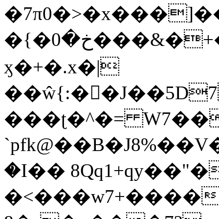
�7π0�>�x���]
�{�خ�0���&�+�zwYFEÙ4�~�_�̾�
ӽ�+�.x�|
��ŵ{:��J��5D7��
���ʈ�^�= W7��
`pfk@��B�J8%��V����\ߤ��/o��d��6b�@��J�tqw3�}>Y]������<�b��̌��{B���~v_v��fT`��88��
�I�� 8Qq1+qy��"�
�<���w󠒪7+�����X�n�F�a��M