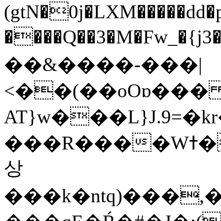
(gtN�0j�LXM�����dd
����Q��3�M�Fw_�{j3��]=����
��&����-���|
<��(��oOɒ���
AT}w���L}J.9=�
���R����Wߙ���o�O���ӯ��������?
상
���k�ntq)���,