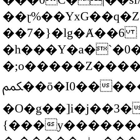
��ɽ%��YxG��q�
��7�}�lg�Ⱥ��6
�h���Y�a�`�0�
�;o�����Z������
ﶻ��ō�I0�����o�b�{L������3����2�O.z���/
�O�g��]i�j��3�u�̨S;�ܳ
{���y������