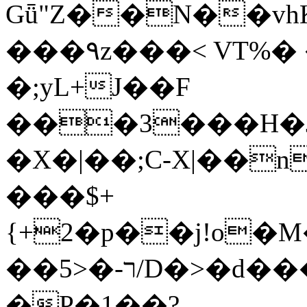
Gǖ"Z��N��v
���٩z���< VT%� �}z�XEu�<ं�Q!
�;yL+J��F
���3���H�J:~�
�X�|��;Ϲ-X|��n
���$+
{+2�p��j!o�
��ר-�<5/D�>�d�����1!u8JP�@TE�
�P�1��?