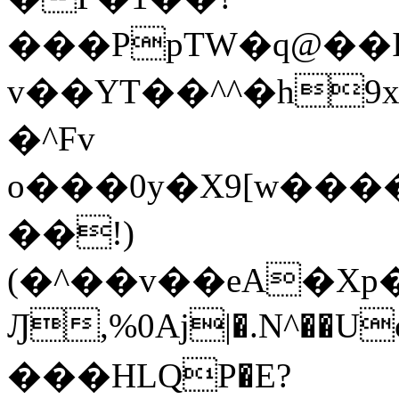
���PpTW�q@��
v��YT��^^�h9x
�^Fv
o���0y�X9[w��
��!)
(�^��v��eA�Xp�>0�+*���h����s�ײT)D$%�AQ�To�*�>W�^�=�.
Ԓ,%0Aj|�.N^��Uc
���HLQP�E?