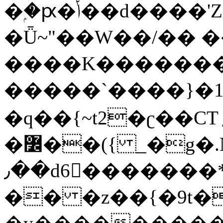
�ۭ�ԗ�ݳ��d����'Z����>!pQ}
�Ǖ~"��W��/�� ��
����K�������
�����`����}�1
�q��{~t2�ʗ��CT؍���������{�~}ur����u�}o����(�:�j���=����{�۝Vo�An��J^��������M\M�'{{l�i
�߼��({ _�g�.Nfӻg����f7z91o^��̤^�>��2�`�:|#dk�{>�>>&�tsw�Nwo�?
٫��d6򆧇�������*��[|^]oo���NW~zz>�X&�u�=K?
�� �z��{�9t�