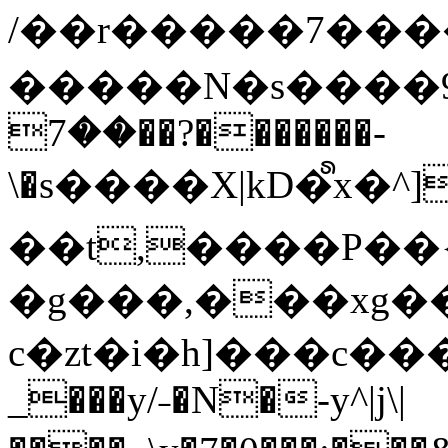
/��r�����7��
�����N�s����9�j
��7��?�������-
\�s����X|kD�᩺x
��t,����P��{
�g���,���xg�
c�zt�i�h]���c���
_���y/˗�N�-y^|j\|