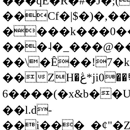
���qE�Ŕ�#�J�;(
��Cf�|$�)�,�
����k���0�
���˨�_���@��
��\�Ȇ��!7�k
��ZH�ڠ*ji0��탃
6����(�x&b��
��l.d-
��i���_�ȼ"�Z�����׋����\�\�w3�|W'�L8y<#�Y�HX�*b��.̏