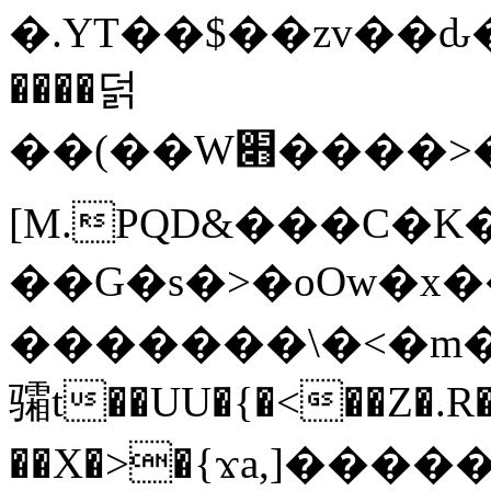
�.YT��$��zv��ԃ
����덝
��(��W׋����>��O>�d�%Y�@�@ڻ<�z{rc&׻��z�����AeK�^�����������˩t��=x~
[M.PQD&���C�K
��G�s�>�oOw�x�
�������\�<�m�PU�5�Ǉ*X�
骦t��UU�{�<��Z�.R�
��X�>�{ϫa,]�����