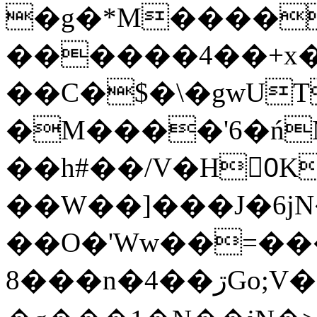
�g�*M����
������4��+x�
��C�$�\�gwUT
�M����'6�ń
��h#��/V�H0ٍK�7'�1�L�A�2
��W��]���J�6jN
��O�'Ww��=���
�8��n�4��ڗGo;V���y��4����n�7�v���Lu�/