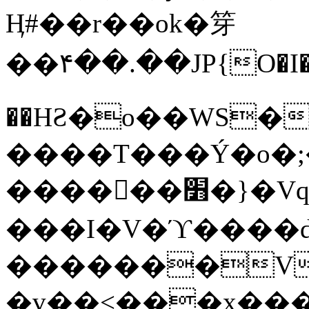
Ӊ#��r��ok�笌
��۴��.��JP{O�I
��ΗƧ�o��WS�
����T���Ý�o�;����������
������׻�}�Vq���j¯���P�.QwO�ｓ
���I�V�ϓ����d
�������V
�v��<���x���ۻ��a���R_�n���