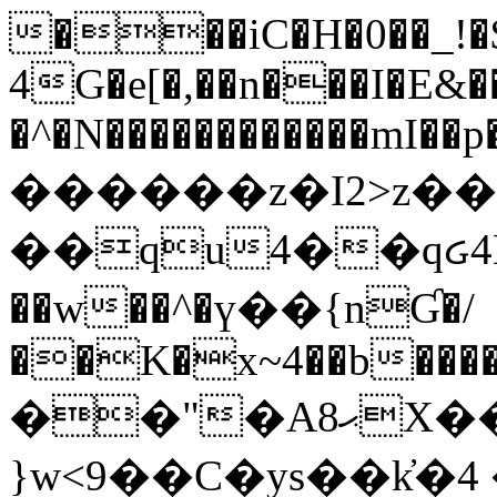
���iC�H�0��_!
4G�e[�,��n���I�E&��
�^�N������������mI��p�
������z�I2>z��
��qu4��qᏽ4H&A
��w��^�ү��{nƓ�/
��K�x~4��b�����
��"�Aޙ8X��M��K�D
}w<9��C�ys��k҆�޼� :���4�� 4�E0���oӮ�