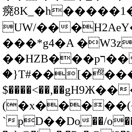
㾱8K_�h�����1
UW/���H2AeY�
���*g4�A �W3z
��HZB���pר��b�wO�N��{@H�m�F{���ۣ��?
�}T#��[�ͫ���
$����<��,��gH9Ж
(�x�����
`pD��Do֛��/o��