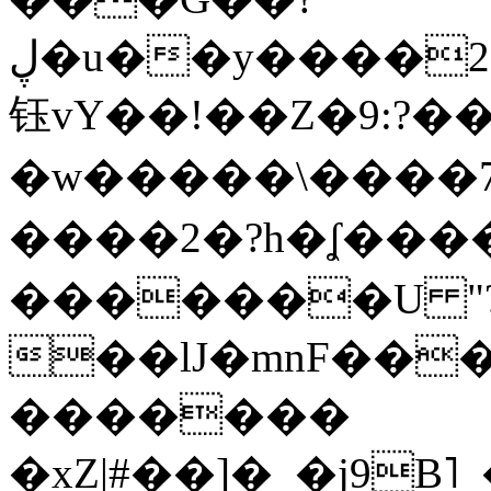
ڸ�u��y����2o�Gc���t!W���k+(���
钰vY��!��Z�9:?� �
�w�����\����7�
����2�?h�ʆ 
�������U "?
��lJ�mnF��
�������
�xZ|#��]�_�j9B