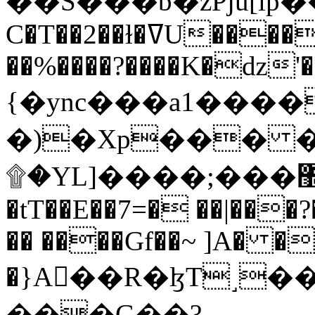
C�T��2��ɫ�ߜU����2�L�����m" �
��%����?����K�ǳ'�
{�ync���a1����
�)�Xp��� �
۩�YL]����;���׿�޽������+��k��o���O�Zt�6�[a��v_r;�b�f���==
�tT��E��7=� ��|���?
�� ����Gf��~ ]A� �
�}A��R�ɮT˼�
���G��?