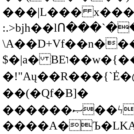
���|L��� x���b
:.>bjh��lՈ���`
\A��D+Vf��n��
$�|a� BEו��w�{���;���q�X��d%�������W� hU�(�1�Ū}9�S�F<��i�L3�;�
�!"Aų��R���{`
��(�Qf�B]�
������ޞ��ϟak��r��_39$�8�p���7�2�yIZ�R��x��/
����A�Ъ�LKA