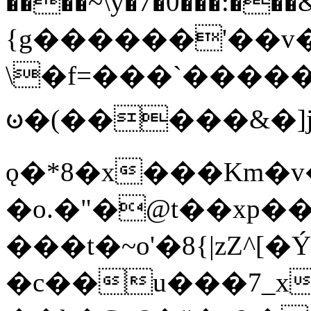
����~\y�7�0���:���&�_DN#�
{g������'��v�
\�f=���`�����
ꧽ�(�����&�]j
ǫ�*8�x���Km�v
�o.�"�@t��xp�
���t�~o'�8{|zZ^[�
�c��u���7_xg{���Q�n4���