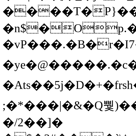
����T�Ρ}�
�n$�Op.
�vP���.�B�r�I7�gp~H
�ye�@��� ��.�c
�Ats��5j�D�+�fr
;�*���|�&�Q뿿)�
�/2��]�