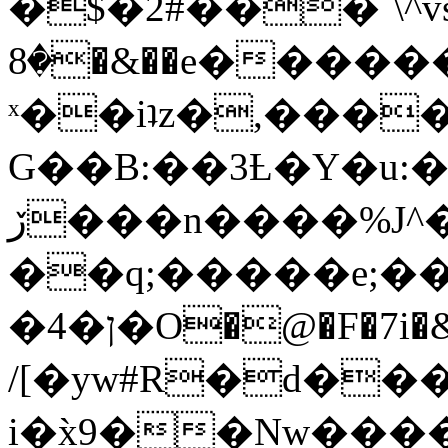
�$�2#���`\^vs
�8�&��e�������:�\���{��9�����g��f�r?
ˣ��iʇz�,���
G��B:��3Ƚ�Y�u:�
ڒ���n����%J^�}
��q;�����e;��
/[�yw#R�d���
i�x̀9��Nw����