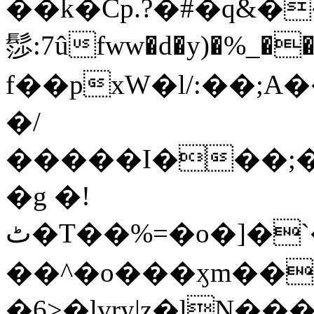
��k�Cp.?�#�q&�
髿:7ûfww�d�y)�%_�����>
f��pxW�l/:��;A
�/
�����I���;�
�g �!
ٹ�T��%=�o�]�`�8mxݽ������˳���0�n̾X'��3ǘ9����������I�&��G�������z>��]�%��/
��^�o���ӽm��ܑ�wOooOn���������
�6>�lvry|z�lN���