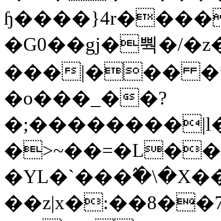
ɧ����}4r����
�G0��gj�뿩�/�z
���|��� �
�o���_��?
�;��������|
�>~��=�L��
�YL�`���߬�\�X�
��z|x�:��8�