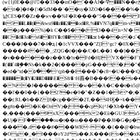
(w{1j0E��@i'��33��mO�`��AJ�ʸߜ���N��e;�vv�3R�5� [���cc�L"�g�r���Wz�.m#��Q�Bv���+��2K�tN������^�}y������Q�ۅUbB,���j�зb*��Q"�zӦc��Y�, B]!hI�KZ�T�5/
�ri�]�#�{\�5dM��ʿ��sy�3ZO�6����%�
냢CES�Ԟ�Zz��wv��%F�R����"5����i FJo߿E�I���J��K^D��iO�I�7<�䌔�l�\�W�H���IK�|ςR3~t@ j����g�E�
�t5��L��(�&wu9��z��2��od�R,%��VN7q�i�m
��ρ���%)�k C��$��(l3��4n+N'� 
��C�d�3o�s6��HY�c0��7��ܭt b���o�;i`�$R�N[z���h�K����-�]T�4�n�k�<ł@1�u���_�x�u�
C���J���ܮ�4�7{�1cVVX���"Z[I^gc? �0X�Ry��'�u��.̼�+��R��RnF$��/XHkDQ��*!"�����
�����#��_:ZQG�(�
j��/C�L��1 ��]��
�v������z��X�!n�Fd�H[l VX��F`R��M�oG�m�������ۼA��XXˮ~��^
�(\��`4�ۣ��Nƾ�k��2�[����pG���(�)
�ed�"td�٥��^(pb��l���7�c8=�U���\Q����wƜ�M�t�l��N��Z#��3E<���X@��|���8��2f�(� u��� �K�Zе?��TӊjLEn��m
�|�����(�Y�2��D���\E�S8/� וH䨺�B���9��u��/؆���5�<�ʾV#2ύ�)e��-�j�*A:�z'%�B��$��d{ڀ ��s!������g�fX��1�Z�[eC�m� �-
�%�J������ �w��A�C��t�n5@��
��l'��0��{��l2?�e�9�"�Z��1�b*�;�ІV:
��(:RL�b��Z[8̦�cg��0�2T,��4HϏ�+k��
�g#n��3�K�OnV)�j��cpK(^J�Xh��
�,���(���9xX���x2�Eù�GU3a
�Uj�\Fؒ�����ou�t��ss����P��J8�G�p� ��Ғ�a� �{?���r8oJI��ȋ
����,d���#�|��WR~�,�{��@�bw�
�Og�_�f���oY2ԁ*a��,K
���(io��x