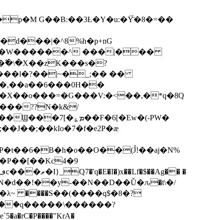
p�M G��B:��3Ƚ�Y�u:�Ÿ̈́�8�=��
R�d���|�^8%h�p+nG
�W������^ ���|���
�\�X��zK���s�ּ?
���l�?��|~�_;�� ��
k�X��o���=�G���V:�<��,�*q�8Q
���??N�k&/
��F�6[�Ew�(-PW�
�J��;��kIo�7�f�e2P�ӕ
��P��[��Kc4�9
��N�d��!��y-��N��D��Ǔ�ԉ�t\�/
�λ~ ����S��(����q$�8�?
��q�����\������?