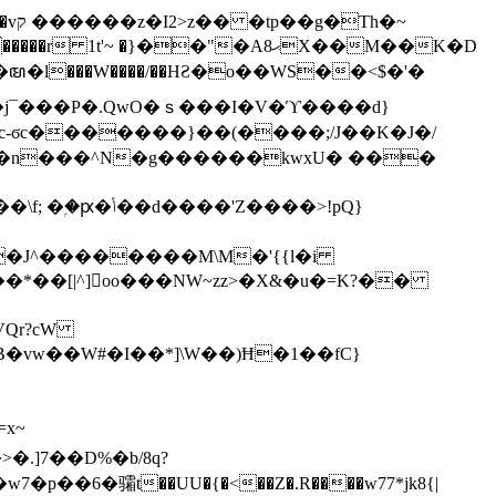
h�~
'~ �}��"�Aޙ8X��M��K�D
�n���^N�g������kwxU� ���
'Z����>!pQ}
VQr?cW
.]7��D%�b/8q?