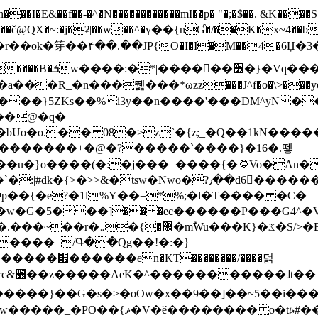
N������������mI��p� "�;�$��. &K����S�vק ������z�I2>z�� �tp��g�T
~:�j�ʡ|��w��^�ү��{nƓ�/��K�x~4��b�����r 1t
���}5ZKѕ��%i3y��n����'���DM^yN�
��@�q�|
08�>z`�{z;_�Q��1kN������\f; �ۭ�ԗ�ݳ��d����
���������+�@�?�����`����}�16�.뗗
p��{�e?�1l%Y��=*%;�l�T���� �C�
�7�w�G�5���]�� �ec������P���G4^�
�W#�I��*]\W��)Ħ�1��fC}
����=/Գ��Qg��!�:�}
��}��G�s�>�oOw�x��9��]��~5��i���>�
�骦t��UU�{�<��Z�.R����w77*jk8{|