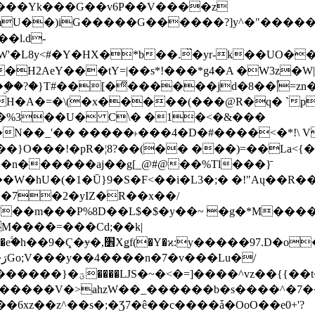
���Yk���G��v6P��V����z
�����G������?]y^�"�������ߠ���/��ZH�ڠ*ji0
�l.d-
H2AeY���tY=|��s*!���*g4�A �W3z�W|
�A�=�\(�x�����(���@R�q� `pD��Do֛�
�Y'�^�%3��U� C\� �1�<�&���
N��_'�� �����˫���4�D�#����<�*!\ Vn
��n������aj��g[_@#@��%Tl���}̄
7��m���P%8D��L$�$�y��~ �g�*M���
M����=���Cd;��k|
�Q�N���9�/��W��]���J�6jN�/
�i����q��=R����7_/
�����V�>ahzW��_������b�s����^�7�