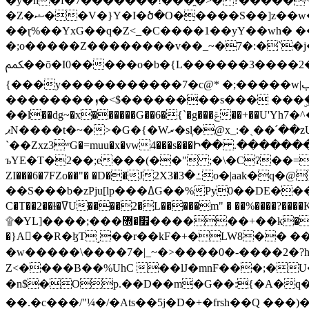
�y�h�f�7�������!���̯�>� ?�����
�Z�ޝ��V�}Y�I�ծ�O�����S��]z��w��7�޷�����h���u��7w.ϻ���8X��ͮ�����W�dm�Jߜ��q/>?���0C�|��sf/
��ɽ%��YxG��q�Z<_�C����1��yY��wh� �
�;o�����Z��������v��_~�7�:�`�j�����
ﶻ��ō�I0�����o�b�{L������3����2�O.z���/�O�g��]i�j��3�u�̨S;�ܳ��������kژ�|p���Io�P,
{���y�����������7�c@* �;�����w|ٻ����<-�'����Kg�g�[�k�)ܹ�X?���f��tz�������˝.8[����v��������W��
��������ܙ�<$��������s��� ���ۣ����e��7;'�Sc����ߋvf������g�2ޓ�?
��l��dg~�x������G��6�{`�g���ݝ��+��U'Yh7�^�8'�o��|�r�x����q��1�g������i����i4���M�z��[}
ޕN����t�~�>�G�{�Wރ�sl̞�@x_:�ˏ��՛��zU;wk�F�m�q}{��7�o������y�ϟ�:�������
`��Zxz3ʷG�=muu�x�vw4���s���Ի�� .�������
ъYE�T�2��;e���(��" ;�\�Cʔ��=
ZI���6�7FZo��"� �D��J2X3�ߑ�3o�|aak�q�@����]�K���w���r;� �Dt�\}x S�X�]Ό�9��f�
��S���b�zPju[lp���ߡG��%Py
C�T��2��ɫ�ߜU����2�L�����m" � ��%����?����K�ǳ'�U4�?ü�Ġ����q־{�ync���a1�����T-�8U� �)�Xp��� ��A�R� ���E-
۩�YL]����;���׿�޽������+��k��o���O�Zt�6�[a��v_r;�b�f���== �tT��E��7=� ��|���?��̅����1n�NEqS-~� vo u �� ����Gf��~ ]A� ��?
�}A��R�ɮT˼��r��kF�+�LW8�� ���G��?ڸ�u��y����2o�Gc���t!W���k+(���钰vY��!
�w�����\����7�|_~�>�� ��0 �-����2
Z<����B��%UhC ��lJ�mnF���;�
�n$�Op.��D��m�G��:{�A�q��/�vP���.�B�
��.�c���/"¼�/�Ats��5j�D�+�frsh��Q ���