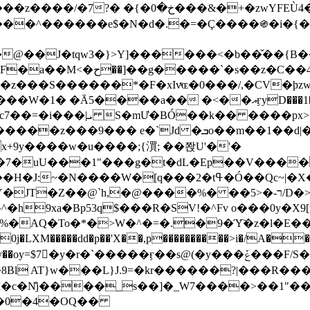
&�+�zwYFEÙ4�~�_�̾� ӽ�+�.x�|
�N�d�.�=�Ç����֍�i�{���fZV�nw�����ەys��2��`m��
�4�;�^�� 8�s�q���7?
���S������*�F�xIvͯɶ�0���/,�CV�ϸzw
����a�� �<��އӻyD���1�KS�w���!
��U�,����:Hpլ�U�K��_y4߼��O����_@c7��=�i���|ܝ S�mƯ�BÓ��k�� ����p
x
�m��1��d|��;�X�xxsrr�3��J�I�@3g�g��㝼
x+9y����w�u����;{㵋; ��쫝U'�'�
uU���1"���g�t�dL�Ep��V�����8u� ��
�}z�XEu�<ं�Q!�;yL+J��F �
���%� ��ר-�<5/D�>�d�����1!u8JP�@TE� �P�1��?
^�h9xa�Bp53q$���R�ЅV!�^Fv o���0y�
�0j�LXM�����dd�p��'X��,p����������>i�/A���
`�����ӻ��s@(�y���ݞ���F/S��_T��Õ�������w��h�'U��_��L!
L}J.9=�kr������?|���R����Wߙ���o�O���ӯ�����
�c�N̐j����_s��]�_W7����>��1"��
��0�4�OQ��