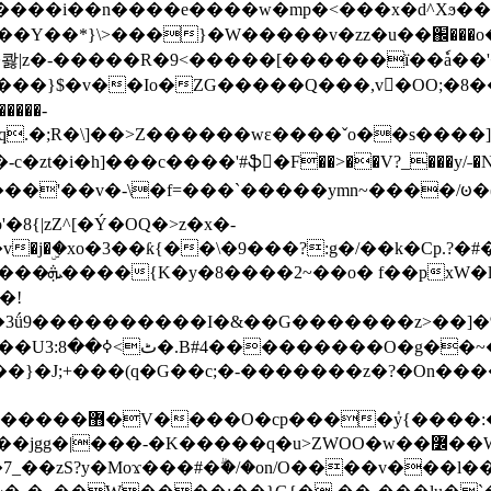
���e����w�mp�<���x�d^Xϧ����a�c��r�ۇ/�^
��*}\>���}�W�����v�zz�u��֌���o����
��콿|z�-�����R�9<�����[������ї��ٗa�
��}$�v��Io�ZG�����Q���,v�OO;�8��
��q.�;R�\]��>Z������wɛ����ˇo��s����
�i�h]���c����'#ֆ�F��>��V?_���y/˗�N�
8{|zZ^[�Ý�OQ�>z�x�-
�Y�ï'�/�/
�!
x�����l~R}
�����}�J;+���(q�G��c;�-�������z�?�On�
�K�����q�u>ZWOO�w��߼��W�a���p�����ޓ���_���r-
7_��zS?y�Moϫ���#�ۗ�/�on/O����v���l