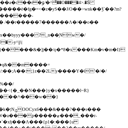
ͯ��O����4>.�Տ
�ё�fg�=<�z�yS��J/O��>wnk��ǯ`��?m?
�'������-
 /��r�����7������Λ�/��o��
]x��byyy��� ?_n��Ɲw�/
-y^|j\|
�����/ϟ���w��}
��`�xɧ���Λ���{p1�:���{u