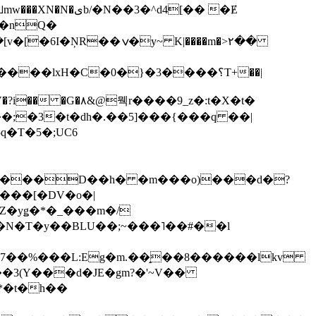
��3�^d4[�� �Ɇ
I�nQ�
�y~ K|����m�>٢��
��lxH�C�0�}�3����؟T+��|
�V�?i�� �G�۸&@뭭r����9_z�:t�X�t�
i��;�3�t�dh�.��5]���{���q ��|
�=���D��h� �m���o)���d�?
Z�yǥ�*�_���m�/
�N�T�y��BLU��;~���˥��#��l
��7��%���L:Eg�m.��̝��8������lkv
*�t�h��