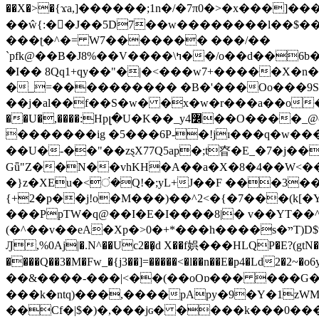
��X�>�{ϫa,]������;1n�/�7π0�>�x���]�����z����/�7?� �{�خ�0���
��ŵ{:��J��5D7��w��������l��$����^������e$
���ʈ�^�= W7������� ���/��
`pfk@��B�J8%��V����\ߤ��/o��d��6b�@��J�tqw3�}>Y]������<�b��̌��{B���~v_v��fT`��88���i⥀��>�����>�ޯ�'�����?
�I�� 8Qq1+qy��"�|�<���w󠒪7+�����X�n�F�a��M<�ح��]��g�����`�s��z�C�
�_=���������� �B�'���Oo���9S�z
��j�al��f��S�w� �x�w�r���a��o���W�1� �Ā5
�������ig �5���6P-�!jɪ���q�w�������z���9��� e�`Jd �ܒo�
��U�-��"��zȿX77Q5ap�;t昚�E_�7�j��
Gǖ"Z��N��vhKH�A��a�X�8�4��W<��7�
{+2�p��j!o�M���)��^2<�{�7���(k[�Y�JT�Z��@`h,�@�
���PpTW�q@��I�E�I����8|� v��YT��^
(�^��v��eA�Xp�>0�+*���h����s�ײT)D$%�AQ�To�*�>W�^�=�.�9�Ύ҇�z�l�E�����F�U��#�X�#�dM���$��;�)0�g�OH�����w�����ҋ��
Ԓ,%0Aj|�.N^��Uc2��̝d X��f娯���HLQP�E?(gtN
����Q��3�M�Fw_�{j3��]=�����<�l��n��E�p4�Ld2�2~�o6y��oy=$7�y�r�
��&����-���|<��(��oOɒ��� ���G�8Bl AT}w���
���k�ntq)���,����pApy�9�Y�1zWM
��Cf�|$�)�,���jɢ� ����k���0�