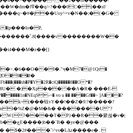
`��4��>��i���> ��2��m�����/
B����q~�#�j��Uoy^=v�N��;�{�G�
�>.�6��O��I�."ҷ�M7�@1Qr�
Fb���(���sh�P�Y�2R�ciQ�����8��O*�?
s����nl�%Z�@�M�&� �������U "?
�U� W{?����T�Ρ}��R��簌쇦�v�|
e�@���
]� �$�2#���`\^vs�LΔz����e�۔