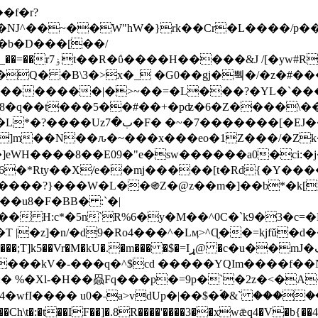
Ǌ^��~��W"hW�}rk��Cr�L����/p��
�ן�4�O�@�F�7i�&�6�īw�:o���X(�������~�~�y���_��=��rۏ7t��R�ΰ����H����
�&J /[�yw#
Q� �B\3�>x�_ �G0��gj�뿩�/�z�#�
�
�������|�>~��=�L���?�YL�`���߬
�w8�q��t���5��#��+�pʣ�6�Z����\�
j]m��N��ԉ�~���x���eo�1Z���/�Z
eWH����8��E09�"e�sw������a0�ci:�j
�X/e��mj�����[t�Rd{�Y�����Ϣ���7[�؏ܡ
���?}���W�L��֍Z�@z��m�]��b*�k[;�
|�z]�n/�d9�Ro4���^�Lӎ>^Ɋ��=kjfǔ�d
�P�����kV�-���q�^$cd �����YQIm����f
:� %�Xl-�H��赑Fq���p�=9p�`�2z�<�A
�wfI���� u0�˗a>vdUp�|��$�ؐ�&` ����