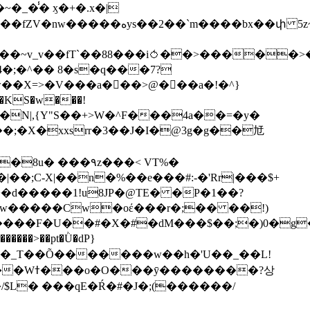
��bx��փ 5z~�>�y4N/
��X=>�V���a��ً�>@���a�!�^}
>�N|,{Y"S��+>W�^F���4a��=�y�
�٩z���< VT%�
��3���H�J:~�N����W�[q���2�tߟ�Ó��Qc~|�X�|��;Ϲ-X|��n�%��e���#:-�
'Rr|���$+
X9[w�����Cw�oέ���r�;�� ��!)
�����>��pt�Ǜ�dP}
���?상
/$L� ���qE�Ŕ�#�J�;(������/