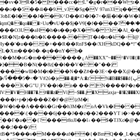
��o��5��4i��9._v3�Sg�V 97un33q��
���?
˞v��qmQ�/�qo�� �>Uu߲�vU��$j�Vͦ9[�f����7ް
���O3U�aH�h�s��p�X�%� b�Al_��ֲ�
]L�Xm���0�˒�q��nY�b�
�V0�{��N͉fMz}}��J�d������ �M���Q�"f-
�"�]��B�N(��8z[��l��V��"��)
�K�G"UͺFV��i�Jn� ��: ]N����P�z
�V�H��7�.#�l�z�Vi]
~$��.j�Xaxja~�!�2���
���i+p�)����Z�F�@\|zM�|
Y�W�b��A���k�Gr��h3M�z?oA�Vk�I� �
5����\{����6j���J��z��2���YT i�>
۾��$�TJXʛ�@���5J�P���<=-���!�k�?-�W�?
�;!���)!
KtB�*$���s�M����af��{�BmQ��_L�q�