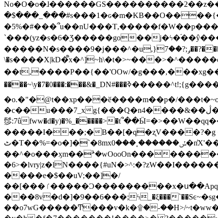
No�O�o�ɺ������GS����������2��z�����i��n�
�$���_���#s���1�ԍ�m�KΒ��O����{��Y
�5%�#���՞u��nU���T,��� ��f�W��p�
`���(yz�s�6�Ʒ�����go��j�ϟ�֜��ŷ���
�����N�s����9�j���^�u,}ݛ;?��7��?�������-
\�s����X|kD�᩺x�^]~h\�t�>~���>�^���
��t,����P��{��'OOw/�g���,���xg��-c�zt
����~\y�7�0���:���&�_DN#���ߢ�����^t!;{g������'��v�-\�f=���`�����ymn~����/ꧽ�(�����&�]j��/ǫ�*8�x���Km�v�m�I}
�o.�"�@t��xp���ӗ����m��p�/���t�~o'�
�c��u���7_xg{���Q�n4����&��ڷ�v�j�ۣ�xo�3��ƙ{��\�9���?:g�/��k�Cp.?�#�q&��m����=
髿:7ûfww�d�y)�%_�����>�t՞��Ӹ=�>��W��qq����ܞ����{K�y�8����2~��o� f��pxW�l/:��;A��:;}z��2Ly���
�����I���;�B��[�q�ʐV����?�g 
ٹ�T��%=�o�]�`�8mxݽ������˳���0�n̾X'��3ǘ9����������I�&��G�������z>��]�%��/
��^�o���ӽm��ܑ�wOooOn����������U3:ٹ>ߦ��8�.B#4���������O�g��~��<{�_��N���}y�
�6>�lvry|z�lN����{#uN�>^:�?zW��I��
����e�$��uV;��]�/
��[���ٵ�����Ͻ���������x�ս��Apq�����޻�V����O�cp����ٝy{����:�k�ןNݯOOCyx6���&���?���s���
���8v�d�]�9��6���;ϟ_�ξ���`��Sͼ~�sg��jgg�|���-
��o7wG�����Ͳ���v�k�۩�-��H>/~t�ww�