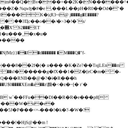
���Z�.%qwɮ�#�e ,���L��pH�R0��Od�"�
��/� � :��3Ҵc��o��/�>3�!�`s/
΍X' S2���ET
�Q���RNB��@�?�ɨ�R���h
X��U$0����XEm�a��z\黝�<�z�~[� r¨�
B w`��FFu��Dl��R�R�e���p8[
�����W�u�e�
���!�HjS@��m !