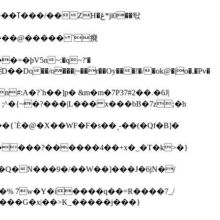
��탃
�/o���|~��r��Oy���!�/�ok@�|o�,�Pv�
#:A�?`h��]p� &m�m�7P
37#2��.�6J|
����?������4��+x�_�T�k>�}
���G�x|��>K_�����j���}