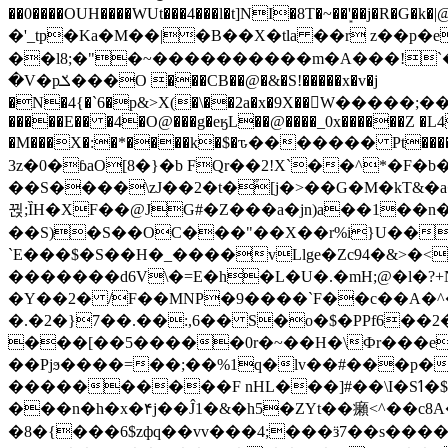
��0����OUH����WUt���4���l�t]NI�8T�~��'͙��j�R�G�k�|@a���
�'_tp�Ka�M��|�B��X�tla ��r z��
��l8;�"�~����������m�A���!`��e���z�
�V�pݎ���O ���CB��@�&�S!�����x�v�j
�N�4{�`6�p&>X(�\��2a�x�9X��򢧰W����
�����E�� �4�O@���g�eӄL��@����_0x������Z �
L4
�M���X�:�*����k�$�ԏ������� Pt����M
3z�0�ɓaO[8�}�b FQr��2!X`��^*�F�
��S����\zJ��2�t�۫[j�>��G�M�kT&�a��J�eK
뀑;ȈH�XF��@JG#�Z���a�jn)a��1��n��ݕ-#�UX��$jفD�D)�p=��ŲQ|V
��S)�S��OC���"��X��r%i}U��g��ᖓ�56�vܚ�
`E���$�S��H�_����vLlge�Zc94�&
�������d6V\�=E�h�L�U�.�mH;@�l�?+N���!#ڊ:�4o��Z�6c���M�m se ���a3
�Y��2� /F��MNP�9����`F��c��A�^�
�.�2�}7��.��:,6�� S�o�$�PPf6�
���[��5�����0r�~��H�\Фr���e�
��Pjϧ����=��;��%1q�lv��#���p�
����������F nHL���]#��\I�Sߗ�$����YǕQ��԰5k�/����LH�\�Ȃ�>��:%u'��3(Y���d�JΕ�gm?�'~V��
���n�h�x�۴j��Ĵ1�&�h5�ZYt��癩<^�� 
�8�{���6$zфq��vv���4;���ӟ7��s�����