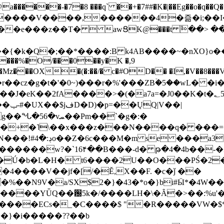
���-�7�8 ���q` ��+�7##�K�|��Eg��o�q��Q�˩mw���XN�N�یb/�N
p�e����V����,������4�즒�i;��
�T�  awՑK@���t ٚ��> ��[v�[�6I�ŅR��ݍ
�;���{�k�Q�;��*����:B k4AB����~�nXO}o���
���%�O/���0��y�K �,9
z���OX�(�:��/� c�#OD�� �I,�V��8��
b�r��cz�g�t�'�0~)���r�%'���ZBۡ�5��wL� �
��2fA����>�(�a7a=�J0��K�t�؂5q�T�5�;UC6
��|
�Pm��`�g�:�
>�<�+�˥\��x���z���N����q� ��
���[�DV�o�|
�����w?�`16۴��B���-d� թ�4�4b��-�
�2�Ú�b�L�H� t6����2U��O���PŚ�2
4����V��jf�[/�Ĕ,X��F. �c�ǰ ��
�%��N9V�a/
SX$2�}�43�*o�}bi#Ӹ*�4W
c8A����ECs�_�C����$ "�R�����VW�$
}�i�����??��b