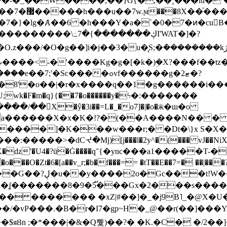
~�-�_��W����;��}G{�,��˳���lu�
�7�}�lg�Ⱥ��6 �h���Y�a�`�0�7�ͷ�cu
����\߸7�{�������ڮI'WAT�]�?
���/��񛆻X�ŷ�3i��=L�_�o7]�|�o�ӝ�ш�o
a������X�x�K�!?�(��A����N�� � 
0��DE�����:�����>�dCᔵ�Mj)[j���l�2y^�(
��� vJ��NiX
��Z�9:?� ����?
�?h�ʆ �������8�9�5֟���Gx�2���
U�� ������� �xZ|#��]�_�j9B˥_�@X
r�I7�gp~H�_@��r(��]���Yb��ڃE����)b��`B� �y
)��$яȢn ;�*���|�&�Q뿿)��?� �K.�C� �/2��