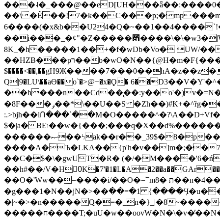
���˨�_���@��eD[UH���ǟ��:����0
��\�Ȇ��!7�k��C���p;�mp���mU��)iG
6����(�x&b��U24�Q�~��1��4����`!�
��i���_�ȼ"�Z�����׋����\�\�w3�|W'�L8y<#�Y�HX�*b��.̏�yr-k��UO����@����� `㾱
8K_�h�����1��+�f�wDb�Vo� UW/���
��HZB���pר��b�wO�N��{@H�m�F{���ۣ��?�}T#��[�ͫ������jd�8��֠|=zn��=�ϸV5n~:�q~?'�
$����<��,��gH9Ж����7���0��hA�z��z�H
Q|9�LU\��aƟ��o`�>@+�x�Ϙ� 6��D3��V
��h���n��Cd��̢��:y��o'�)v�=N�
�8F���ݛ��*\��U��S �Zh��)#K+�^ȑg���}O���!�pR�¦8?��(�� ���)=��La<{� ;^�{~�?���|L��� x���bB�7z;�h
:.>bjh��lՈ���`��M�O�����^�?\A��D+Vf
$�|a� BEו��w�{���;���q�X��d%�������W� hU�(�1�Ū}9�S�F<��i�L3�;� �!"Aų��R���{`Ė�@�X��WF�F�s��˼-��(�Qf�B]�
������ޞ��ϟak��r��_39$�8�p���7�2�yIZ�R��x��/
����A�Ъ�LKA��{p'h�v��]m�;��
��C�$�\�gwUT�R� (�/�M����'6�ń
��h#��/V�H0ٍK�7'�1�L�A�2��a��GAr���e۟�h��9�Ҁ�ɏ�,׾Xǥf(�Y�ϰ:y�����97.D�o
��O�'Ww��=����i/��O�=՟mת �8��n�4��ڗGo;V���y��4����n�7�v���Lu�/
�g���1�N��jN�>��߭��=�1 {����Ӌ�u�������}�ؾ����ǇS�~�<�=]����^vz��{{��t�% 7w�Y
�|~�>�n�����Q�=�_n�}
_|�8~����
�����ח����T;�uU�w��oovW�N�\�v�̓��N��6xz��z^��s�; �Ʒ7�ê��c����ǡ�OoO��e0+'?