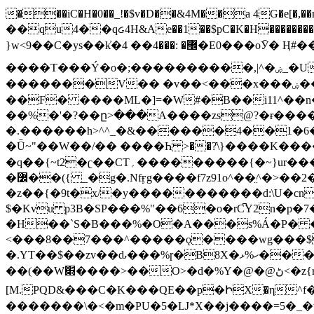
���iC�H�0��_!�$v�D��&4M��a 4G�e[�,��n���I�E&��f��-�^�
��qu4��qᏽ4H&Ae��1��$pC�K�H����������č@QX�
}w<9��C�ys��k҆�޼� :���4�� 4�E0���oӮ� Ӊ#��r��ok�笌��۴��.��JP{O�I�I�M��4�6Џ�3�ꦩ�l���W����/��ΗƧ�o��WS��<$�'�
����T���Ý�o�;����������,|^�ۻ_�U����B�ܭw����:�*|������׻�}�Vq���j¯���P�.QwO�ｓ���I�V�ϓ����d}
�������V�� �v��<���x���ۻ��a���R_�n���뛡���*ωzz���J^f�o�\>���yc-ϭc�������}��(����;/J��K�J�/
�
�F� ����ML�]=�W#�B��i11^��n
��%�'�?��ը>���A����zs@?�ɍ���
�.������h>^^_�&������4��1�6�bUo�o.�� 
�Ǖ~"��W��/�� ����Һ >��?ֿ\}����K�
�q��{~t2�ʗ��CT؍���������{�~}ur����u�}o����(�:�j���=����{�۝Vo�An��J^��������M\M�'{{l�i
�߼��({ _�g�.Nfӻg����f7z91o^��̤^�>��2�`�:|#dk�{>�>>&�tsw�Nwo�?٫��d6򆧇�������*��[|^]oo���NW~zz>�X&�u�=K?��
�z��{�9t�x/�y�����������d:\U�cn
$�Kvu p3B�SP���%"��6�o�rC͆Y2n�p
�H��`S�B���%�O�A���s%Á�P� �.���~��r�޼�}�܅�mؕWu���K}�ػ�S/>�B�vw�
<���8��7���^�����ǫ����wg���$
�.YT��$��zv��ԃ���%ɼ�B
8X�ހ%ޅ��������׏������en�KT��������/����덝
��(��W׋����>��O>�d�%Y�@�@ڻ<�z{rc&׻��z�����AeK�^�����������˩t��=x~
[M.PQD&���C�K���QE��p�ԻX�η^f���
�������\�<�m�PU�5�Ǉ*X��j����=5�_�w�����_�PO��{ޥ�V�ӗ�������� o�t⭟#��w7�p��6