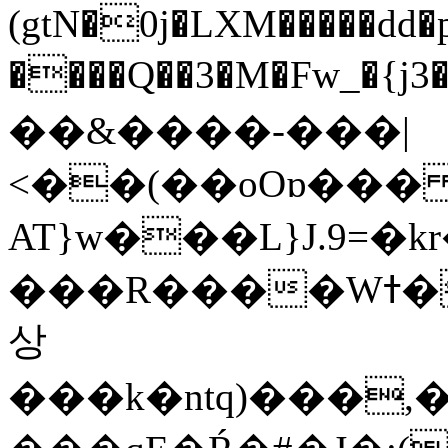
(gtN�0j�LXM�����dd
����Q��3�M�Fw_�{j3��]=����
��&����-���|
<��(��oOɒ���
AT}w���L}J.9=�
���R����Wߙ���o�O���ӯ��������?
상
���k�ntq)���,