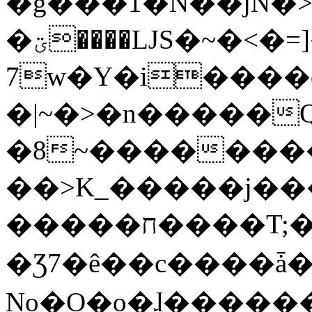
�g���1�N��jN�
�ؾ����ǇS�~�<�=]����^vz��{{��t�%
7w�Y�i����
�|~�>�n�����
�8~��������
��>K_�����j��
�����ח����T;�uU�w��oovW�N�\�v�̓��N��6xz��z^��s�;
�Ʒ7�ê��c����ǡ�Oo
No�O�o�ɺ����