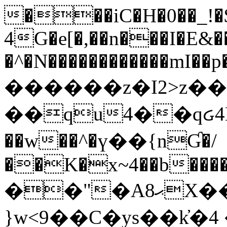
���iC�H�0��_!
4G�e[�,��n���I�E&��
�^�N������������mI��p�
������z�I2>z��
��qu4��qᏽ4H&A
��w��^�ү��{nƓ�/
��K�x~4��b�����
��"�Aޙ8X��M��K�D
}w<9��C�ys��k҆�޼� :���4�� 4�E0���oӮ�