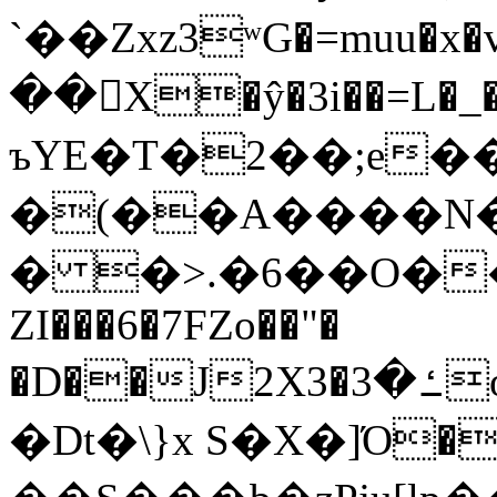
`��Zxz3ʷG�=muu�
��񛆻X�ŷ�3i��=L�
ъYE�T�2��;e�
�(��A����
� �>.�6��O��
ZI���6�7FZo��"�
�D��J2X3�ߑ�3o�|aak�q�@����]�K���w���r;�
�Dt�\}x S�X�]Ό�