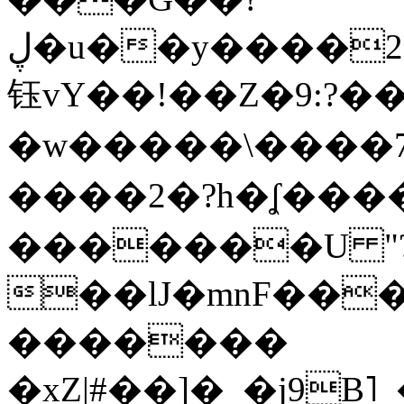
ڸ�u��y����2o�Gc���t!W���k+(���
钰vY��!��Z�9:?� �
�w�����\����7�
����2�?h�ʆ 
�������U "?
��lJ�mnF��
�������
�xZ|#��]�_�j9B