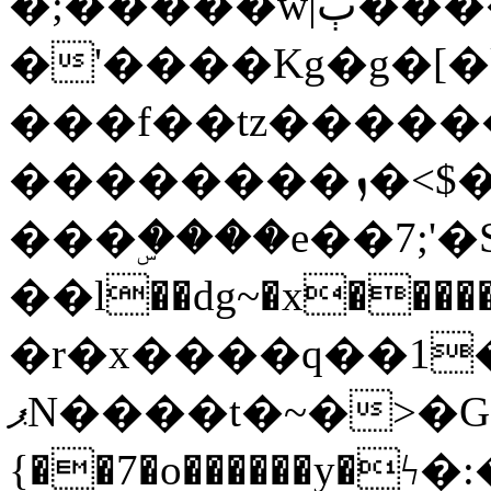
�;�����w|ٻ����<-
�'����Kg�g�[�k
���f��tz�����
��������ܙ�<$��������s���
���ۣ����e��7;'�Sc����ߋv
��l��dg~�x������G��6�{`�g���ݝ
�r�x����q��1
ޕN����t�~�>�G�{�Wރ�sl̞�@x_:�ˏ��՛��zU;wk�F�m�q}
{��7�o������y�