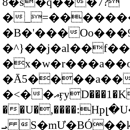
8�s�q���7?
�_=�����
�B�'���Oo���9
�^}��j�al��f
�x�w�r���a�
�Ā5����a��
�<��އӻyD���1�KS�w���!
��U�,����:Hpլ�U�K��_y4߼��O���
ܝ S�mƯ�BÓ�