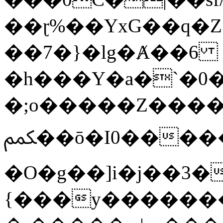
��ɽ%��YxG��q�
��7�}�lg�Ⱥ��6
�h���Y�a�`�0�
�;o�����Z������
ﶻ��ō�I0�����o�b�{L������3����2�O.z���/
�O�g��]i�j��3�u�̨S;�ܳ
{���y������