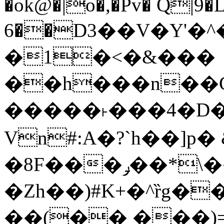
�ok@�|o�,�Pv� Q|9
6��D3��V�Y'�
�1�<�&���
��h���n��Cd
�����˫���4�D�
Vn#:A�?`h��]p�
�8F���ݛ��*\��U��S
�Zh��)#K+�^ȑg�
��(�� ���)=�