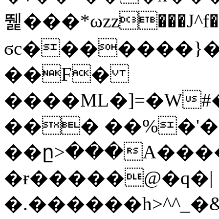
뛡���*ωzz���J^f�o
ϭc�������}��
�
�F�
����ML�]=�W#
��� ��%�'�
��ը>���A����
�ɍ�����@�q�|
�.������h>^^_�