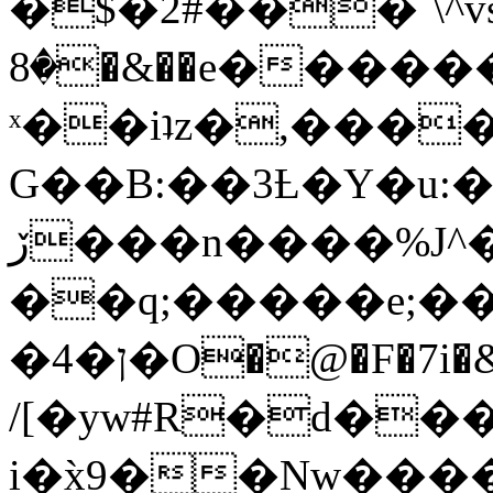
�$�2#���`\^vs
�8�&��e�������:�\���{��9�����g��f�r?
ˣ��iʇz�,���
G��B:��3Ƚ�Y�u:�
ڒ���n����%J^�}
��q;�����e;��
/[�yw#R�d���
i�x̀9��Nw����