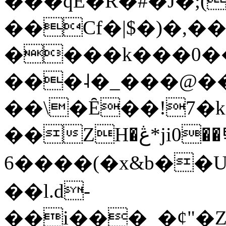
���qE�Ŕ�#�J�;(
��Cf�|$�)�,�
����k���0�
���˨�_���@��
��\�Ȇ��!7�k
��ZH�ڠ*ji0��탃
6����(�x&b��
��l.d-
��i���_�ȼ"�Z�����׋����\�\�w3�|W'�L8y<#�Y�HX�*b��.̏