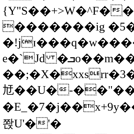
{Y"S��+>W�^F�
�������ig �5
�!jɪ���q�w��
e�`Jd �ܒo��m��1��d|
��;�X�xxsrr�
㝼��U�-��"��zȿ
�E_�7�j��x+9y�
쫝U'�'�