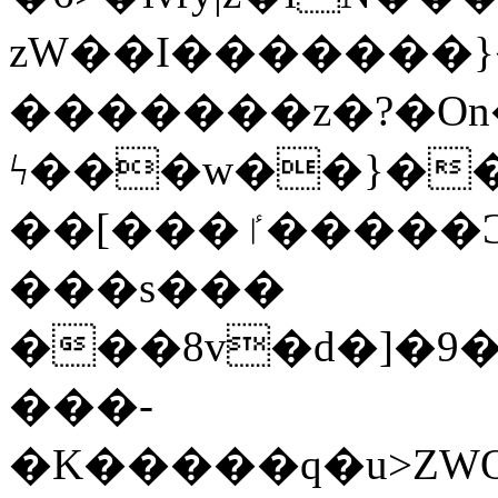
zW��I�������}�
�������z�?�O
ϟ���w��}��
��[���ٵ�����Ͻ���������x�ս��Apq�����޻�V����O�cp����ٝy{����:�k�ןNݯOOCyx6���&���?
���s���
���8v�d�]�9��6
���-
�K�����q�u>ZWOO�w��߼��W�a���p��