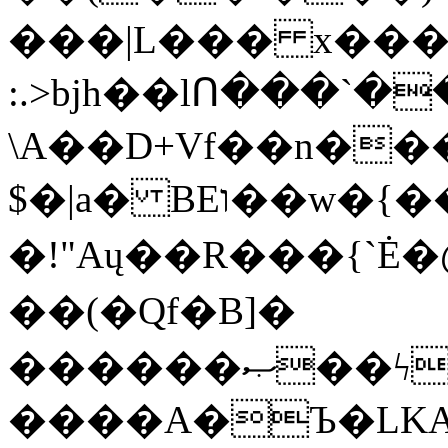
���|L��� x���b
:.>bjh��lՈ���`
\A��D+Vf��n��
$�|a� BEו��w�{���;���q�X��d%�������W� hU�(�1�Ū}9�S�F<��i�L3�;�
�!"Aų��R���{`
��(�Qf�B]�
������ޞ��ϟak��r��_39$�8�p���7�2�yIZ�R��x��/
����A�Ъ�LKA