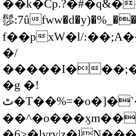
��k�Cp.?�#�q&�
髿:7ûfww�d�y)�%_�����>
f��pxW�l/:��;A
�/
�����I���;�
�g �!
ٹ�T��%=�o�]�`�8mxݽ������˳���0�n̾X'��3ǘ9����������I�&��G�������z>��]�%��/
��^�o���ӽm��ܑ�wOooOn���������
�6>�lvry|z�lN���