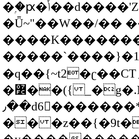
�ۭ�ԗ�ݳ��d����'Z����>!pQ}
�Ǖ~"��W��/�� ��
����K�������
�����`����}�1
�q��{~t2�ʗ��CT؍���������{�~}ur����u�}o����(�:�j���=����{�۝Vo�An��J^��������M\M�'{{l�i
�߼��({ _�g�.Nfӻg����f7z91o^��̤^�>��2�`�:|#dk�{>�>>&�tsw�Nwo�?
٫��d6򆧇�������*��[|^]oo���NW~zz>�X&�u�=K?
�� �z��{�9t�