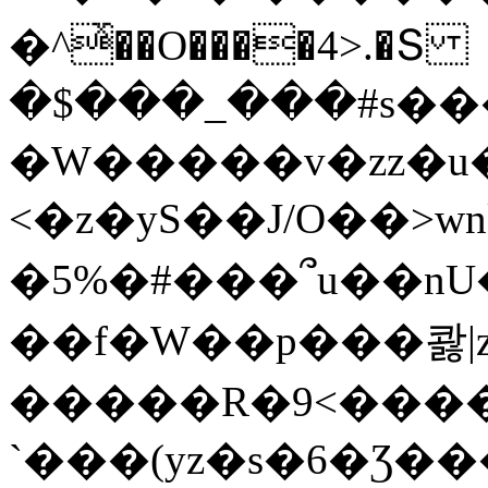
�^ͯ��O����4>.�Տ
�$���_���#s��
�W�����v�zz�u�
<�z�yS��J/O��>wn
�5%�#���՞u��nU
��f�W��p���콿|z
�����R�9<����
`���(yz�s�6�Ʒ�