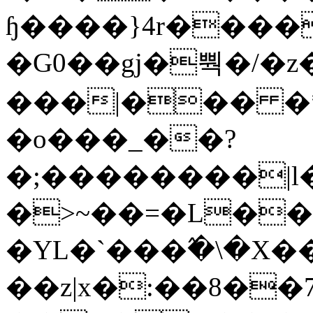
ɧ����}4r����
�G0��gj�뿩�/�z
���|��� �
�o���_��?
�;��������|
�>~��=�L��
�YL�`���߬�\�X�
��z|x�:��8�