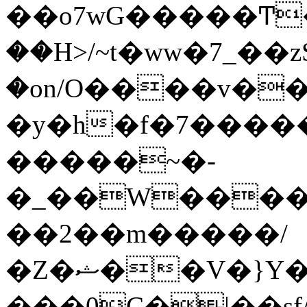
��o7wG�����Ͳ
��H>/~t�ww�7_��z
�on/O����v�
�y�h�f�7����
�����~�-
�_��W����;
��2��m�����/
�Z�ޝ��V�}Y�I�ծ�O�����S��]z��w��7�޷�����h���u��7w.ϻ���8X��ͮ�����W�dm�Jߜ��q/>?
���0C�|��sf