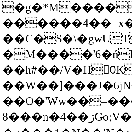
�g�*M����
������4��+x�
��C�$�\�gwUT
�M����'6�ń
��h#��/V�H0ٍK�7'�1�L�A�2
��W��]���J�6jN
��O�'Ww��=���
�8��n�4��ڗGo;V���y��4����n�7�v���Lu�/