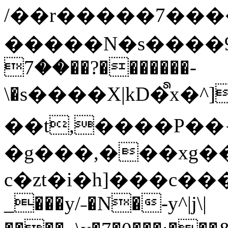
/��r�����7��
�����N�s����9�j
��7��?�������-
\�s����X|kD�᩺x
��t,����P��{
�g���,���xg�
c�zt�i�h]���c���
_���y/˗�N�-y^|j\|