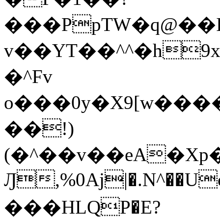
���PpTW�q@��
v��YT��^^�h9x
�^Fv
o���0y�X9[w��
��!)
(�^��v��eA�Xp�>0�+*���h����s�ײT)D$%�AQ�To�*�>W�^�=�.
Ԓ,%0Aj|�.N^��Uc
���HLQP�E?