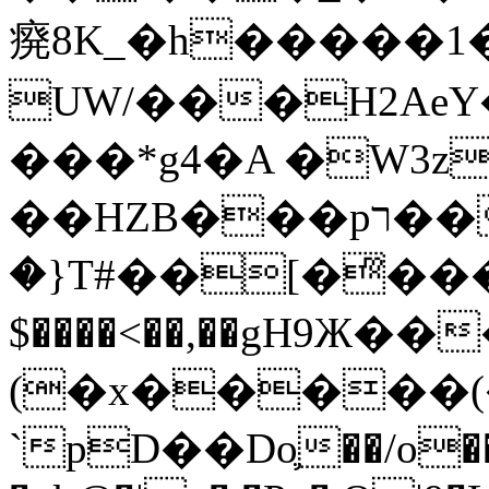
㾱8K_�h�����1
UW/���H2AeY�
���*g4�A �W3z
��HZB���pר��b�wO�N��{@H�m�F{���ۣ��?
�}T#��[�ͫ���
$����<��,��gH9Ж
(�x�����
`pD��Do֛��/o��