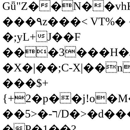
Gǖ"Z��N��v
���٩z���< VT%� �}z�XEu�<ं�Q!
�;yL+J��F
���3���H�J:~�
�X�|��;Ϲ-X|��n
���$+
{+2�p��j!o�
��ר-�<5/D�>�d�����1!u8JP�@TE�
�P�1��?