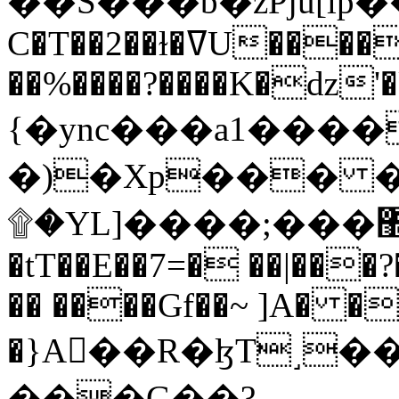
C�T��2��ɫ�ߜU����2�L�����m" �
��%����?����K�ǳ'�
{�ync���a1����
�)�Xp��� �
۩�YL]����;���׿�޽������+��k��o���O�Zt�6�[a��v_r;�b�f���==
�tT��E��7=� ��|���?
�� ����Gf��~ ]A� �
�}A��R�ɮT˼�
���G��?