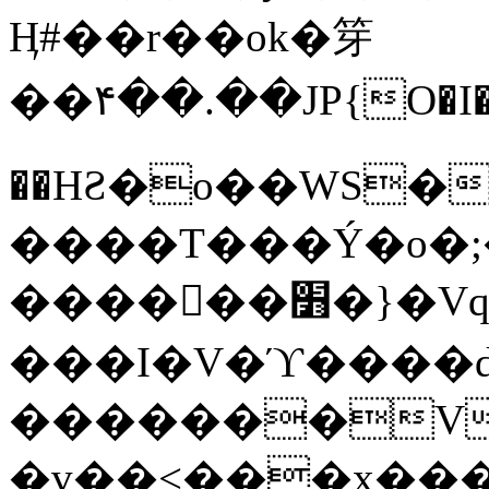
Ӊ#��r��ok�笌
��۴��.��JP{O�I
��ΗƧ�o��WS�
����T���Ý�o�;����������
������׻�}�Vq���j¯���P�.QwO�ｓ
���I�V�ϓ����d
�������V
�v��<���x���ۻ��a���R_�n���