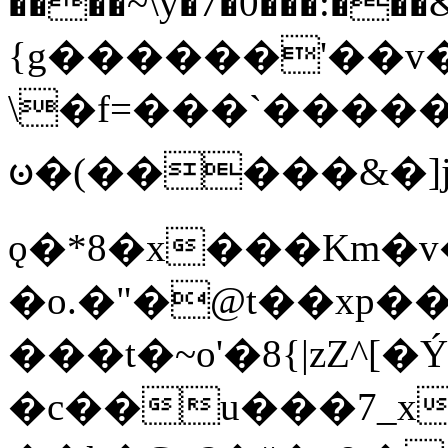
����~\y�7�0���:���&�_DN#�
{g������'��v�
\�f=���`�����
ꧽ�(�����&�]j
ǫ�*8�x���Km�v
�o.�"�@t��xp�
���t�~o'�8{|zZ^[�
�c��u���7_xg{���Q�n4���