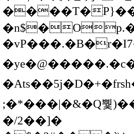
����T�Ρ}�
�n$�Op.
�vP���.�B�r�I7�gp~H
�ye�@��� ��.�c
�Ats��5j�D�+�fr
;�*���|�&�Q뿿)�
�/2��]�