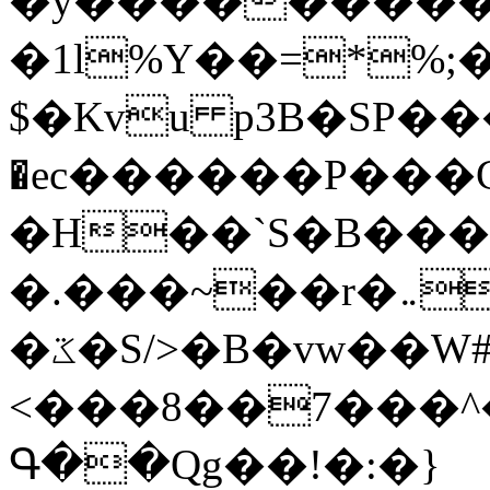
�y�����������
�1l%Y��=*%
$�Kvu p3B�SP�
�ec������P���G
�H��`S�B��
�.���~��r�޼�}�܅�mؕWu���K}
�ػ�S/>�B�vw��W#�I��*]\W��)Ħ�1��fC}
<���8��7���
Գ��Qg��!�:�}