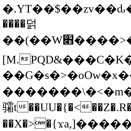
�.YT��$��zv��ԃ
����덝
��(��W׋����>��O>�d�%Y�@�@ڻ<�z{rc&׻��z�����AeK�^�����������˩t��=x~
[M.PQD&���C�K
��G�s�>�oOw�x�
�������\�<�m�PU�5�Ǉ*X�
骦t��UU�{�<��Z�.R�
��X�>�{ϫa,]�����