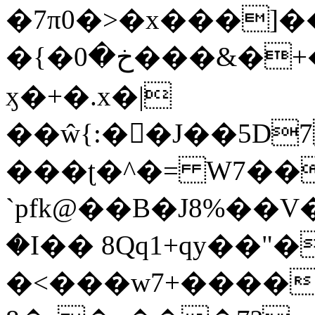
�7π0�>�x���]
�{�خ�0���&�+�zwYFEÙ4�~�_�̾�
ӽ�+�.x�|
��ŵ{:��J��5D7��
���ʈ�^�= W7��
`pfk@��B�J8%��V����\ߤ��/o��d��6b�@��J�tqw3�}>Y]������<�b��̌��{B���~v_v��fT`��88��
�I�� 8Qq1+qy��"�
�<���w󠒪7+�����X�n�F�a��M