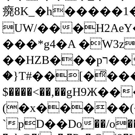
㾱8K_�h�����1
UW/���H2AeY�
���*g4�A �W3z
��HZB���pר��b�wO�N��{@H�m�F{���ۣ��?
�}T#��[�ͫ���
$����<��,��gH9Ж
(�x�����
`pD��Do֛��/o��