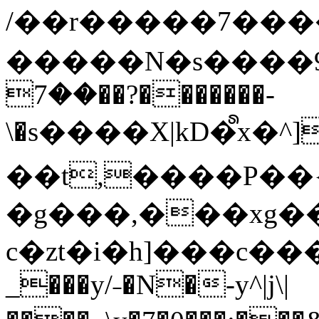
/��r�����7��
�����N�s����9�j
��7��?�������-
\�s����X|kD�᩺x
��t,����P��{
�g���,���xg�
c�zt�i�h]���c���
_���y/˗�N�-y^|j\|