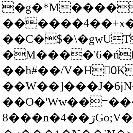
�g�*M����
������4��+x�
��C�$�\�gwUT
�M����'6�ń
��h#��/V�H0ٍK�7'�1�L�A�2
��W��]���J�6jN
��O�'Ww��=���
�8��n�4��ڗGo;V���y��4����n�7�v���Lu�/