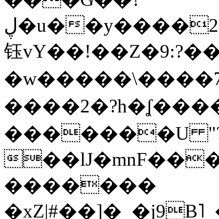
ڸ�u��y����2o�Gc���t!W���k+(���
钰vY��!��Z�9:?� �
�w�����\����7�
����2�?h�ʆ 
�������U "?
��lJ�mnF��
�������
�xZ|#��]�_�j9B