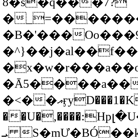
8�s�q���7?
�_=�����
�B�'���Oo���9
�^}��j�al��f
�x�w�r���a�
�Ā5����a��
�<��އӻyD���1�KS�w���!
��U�,����:Hpլ�U�K��_y4߼��O���
ܝ S�mƯ�BÓ�