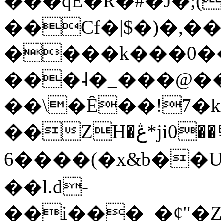
���qE�Ŕ�#�J�;(
��Cf�|$�)�,�
����k���0�
���˨�_���@��
��\�Ȇ��!7�k
��ZH�ڠ*ji0��탃
6����(�x&b��
��l.d-
��i���_�ȼ"�Z�����׋����\�\�w3�|W'�L8y<#�Y�HX�*b��.̏