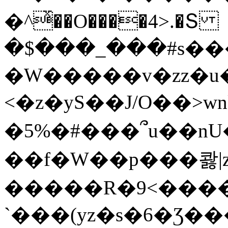
�^ͯ��O����4>.�Տ
�$���_���#s��
�W�����v�zz�u�
<�z�yS��J/O��>wn
�5%�#���՞u��nU
��f�W��p���콿|z
�����R�9<����
`���(yz�s�6�Ʒ�