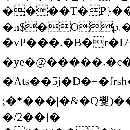
����T�Ρ}�
�n$�Op.
�vP���.�B�r�I7�gp~H
�ye�@��� ��.�c
�Ats��5j�D�+�fr
;�*���|�&�Q뿿)�
�/2��]�