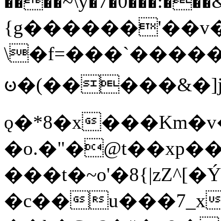
����~\y�7�0���:���&�_DN#�
{g������'��v�
\�f=���`�����
ꧽ�(�����&�]j
ǫ�*8�x���Km�v
�o.�"�@t��xp�
���t�~o'�8{|zZ^[�
�c��u���7_xg{���Q�n4���