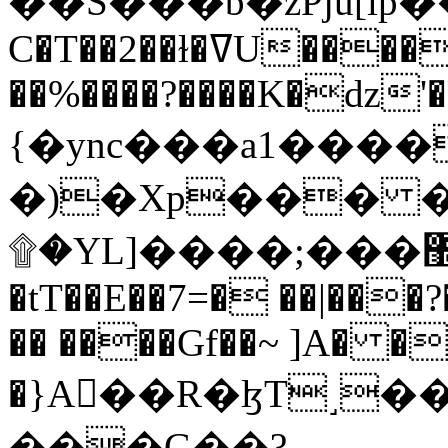
C�T��2��ɫ�ߜU����2�L�����m" �
��%����?����K�ǳ'�
{�ync���a1����
�)�Xp��� �
۩�YL]����;���׿�޽������+��k��o���O�Zt�6�[a��v_r;�b�f���==
�tT��E��7=� ��|���?
�� ����Gf��~ ]A� �
�}A��R�ɮT˼�
���G��?