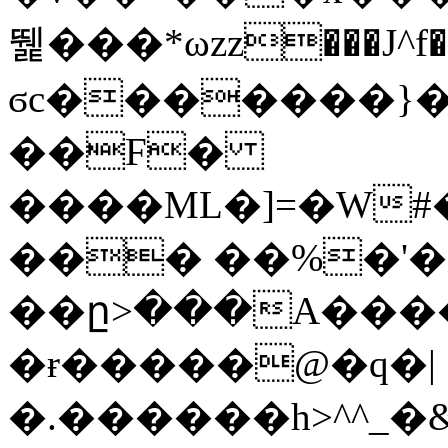
뛡���*ωzz���J^f�o
ϭc�������}��
�
�F�
����ML�]=�W#
��� ��%�'�
��ը>���A����
�ɍ�����@�q�|
�.������h>^^_�