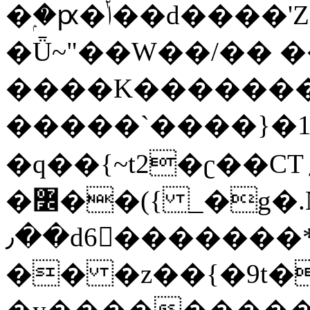
�ۭ�ԗ�ݳ��d����'Z����>!pQ}
�Ǖ~"��W��/�� ��
����K�������
�����`����}�1
�q��{~t2�ʗ��CT؍���������{�~}ur����u�}o����(�:�j���=����{�۝Vo�An��J^��������M\M�'{{l�i
�߼��({ _�g�.Nfӻg����f7z91o^��̤^�>��2�`�:|#dk�{>�>>&�tsw�Nwo�?
٫��d6򆧇�������*��[|^]oo���NW~zz>�X&�u�=K?
�� �z��{�9t�