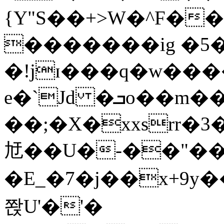
{Y"S��+>W�^F�
�������ig �5
�!jɪ���q�w��
e�`Jd �ܒo��m��1��d|
��;�X�xxsrr�
㝼��U�-��"��zȿ
�E_�7�j��x+9y�
쫝U'�'�