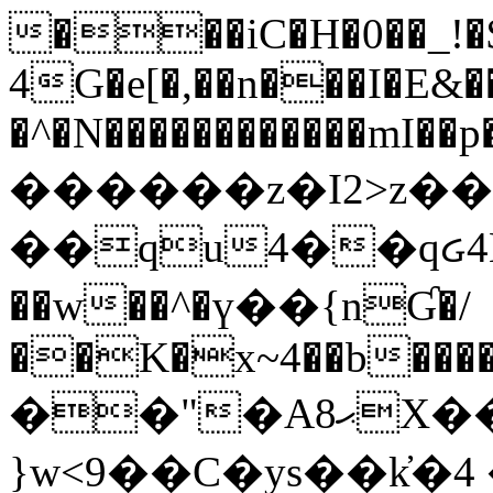
���iC�H�0��_!
4G�e[�,��n���I�E&��
�^�N������������mI��p�
������z�I2>z��
��qu4��qᏽ4H&A
��w��^�ү��{nƓ�/
��K�x~4��b�����
��"�Aޙ8X��M��K�D
}w<9��C�ys��k҆�޼� :���4�� 4�E0���oӮ�