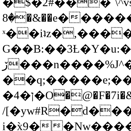
�$�2#���`\^vs
�8�&��e�������:�\���{��9�����g��f�r?
ˣ��iʇz�,���
G��B:��3Ƚ�Y�u:�
ڒ���n����%J^�}
��q;�����e;��
/[�yw#R�d���
i�x̀9��Nw����