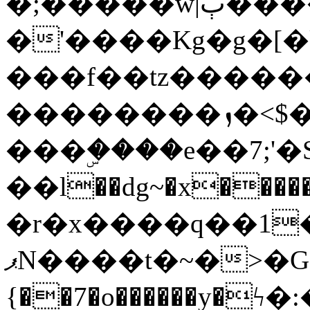
�;�����w|ٻ����<-
�'����Kg�g�[�k
���f��tz�����
��������ܙ�<$��������s���
���ۣ����e��7;'�Sc����ߋv
��l��dg~�x������G��6�{`�g���ݝ
�r�x����q��1
ޕN����t�~�>�G�{�Wރ�sl̞�@x_:�ˏ��՛��zU;wk�F�m�q}
{��7�o������y�