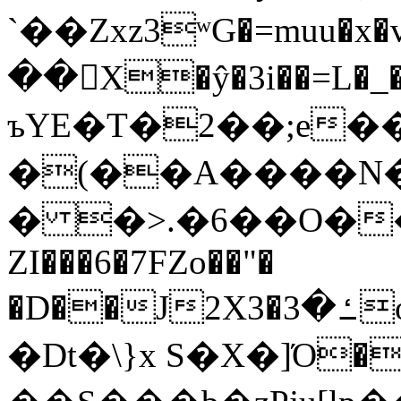
`��Zxz3ʷG�=muu�
��񛆻X�ŷ�3i��=L�
ъYE�T�2��;e�
�(��A����
� �>.�6��O��
ZI���6�7FZo��"�
�D��J2X3�ߑ�3o�|aak�q�@����]�K���w���r;�
�Dt�\}x S�X�]Ό�