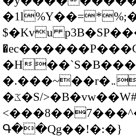
�y�����������
�1l%Y��=*%
$�Kvu p3B�SP�
�ec������P���G
�H��`S�B��
�.���~��r�޼�}�܅�mؕWu���K}
�ػ�S/>�B�vw��W#�I��*]\W��)Ħ�1��fC}
<���8��7���
Գ��Qg��!�:�}