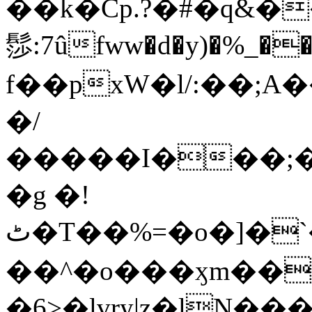
��k�Cp.?�#�q&�
髿:7ûfww�d�y)�%_�����>
f��pxW�l/:��;A
�/
�����I���;�
�g �!
ٹ�T��%=�o�]�`�8mxݽ������˳���0�n̾X'��3ǘ9����������I�&��G�������z>��]�%��/
��^�o���ӽm��ܑ�wOooOn���������
�6>�lvry|z�lN���