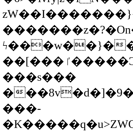
zW��I�������}�
�������z�?�O
ϟ���w��}��
��[���ٵ�����Ͻ���������x�ս��Apq�����޻�V����O�cp����ٝy{����:�k�ןNݯOOCyx6���&���?
���s���
���8v�d�]�9��6
���-
�K�����q�u>ZWOO�w��߼��W�a���p��