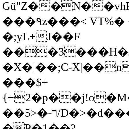
Gǖ"Z��N��v
���٩z���< VT%� �}z�XEu�<ं�Q!
�;yL+J��F
���3���H�J:~�
�X�|��;Ϲ-X|��n
���$+
{+2�p��j!o�
��ר-�<5/D�>�d�����1!u8JP�@TE�
�P�1��?