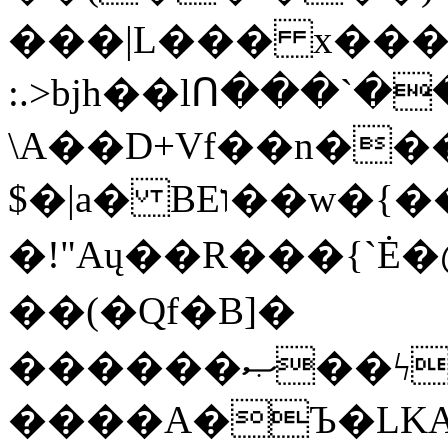
���|L��� x���b
:.>bjh��lՈ���`
\A��D+Vf��n��
$�|a� BEו��w�{���;���q�X��d%�������W� hU�(�1�Ū}9�S�F<��i�L3�;�
�!"Aų��R���{`
��(�Qf�B]�
������ޞ��ϟak��r��_39$�8�p���7�2�yIZ�R��x��/
����A�Ъ�LKA