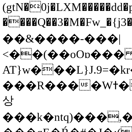
(gtN�0j�LXM�����dd
����Q��3�M�Fw_�{j3��]=����
��&����-���|
<��(��oOɒ���
AT}w���L}J.9=�
���R����Wߙ���o�O���ӯ��������?
상
���k�ntq)���,