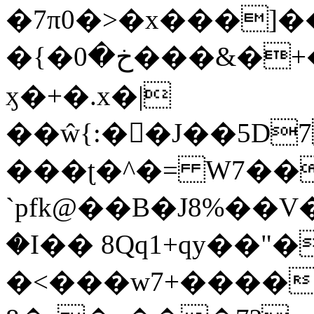
�7π0�>�x���]
�{�خ�0���&�+�zwYFEÙ4�~�_�̾�
ӽ�+�.x�|
��ŵ{:��J��5D7��
���ʈ�^�= W7��
`pfk@��B�J8%��V����\ߤ��/o��d��6b�@��J�tqw3�}>Y]������<�b��̌��{B���~v_v��fT`��88��
�I�� 8Qq1+qy��"�
�<���w󠒪7+�����X�n�F�a��M