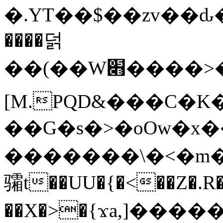
�.YT��$��zv��ԃ
����덝
��(��W׋����>��O>�d�%Y�@�@ڻ<�z{rc&׻��z�����AeK�^�����������˩t��=x~
[M.PQD&���C�K
��G�s�>�oOw�x�
�������\�<�m�PU�5�Ǉ*X�
骦t��UU�{�<��Z�.R�
��X�>�{ϫa,]�����