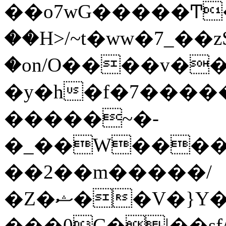
��o7wG�����Ͳ
��H>/~t�ww�7_��z
�on/O����v�
�y�h�f�7����
�����~�-
�_��W����;
��2��m�����/
�Z�ޝ��V�}Y�I�ծ�O�����S��]z��w��7�޷�����h���u��7w.ϻ���8X��ͮ�����W�dm�Jߜ��q/>?
���0C�|��sf