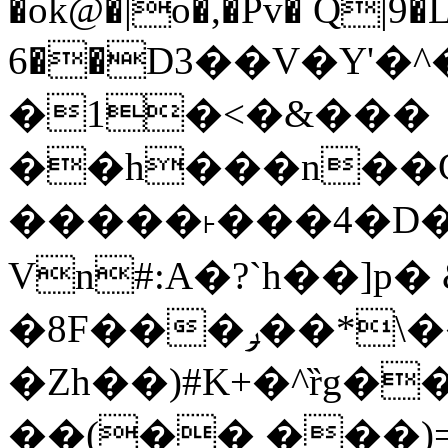
�ok@�|o�,�Pv� Q|9
6��D3��V�Y'�
�1�<�&���
��h���n��Cd
�����˫���4�D�
Vn#:A�?`h��]p�
�8F���ݛ��*\��U��S
�Zh��)#K+�^ȑg�
��(�� ���)=�