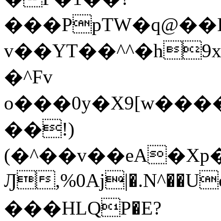
���PpTW�q@��
v��YT��^^�h9x
�^Fv
o���0y�X9[w��
��!)
(�^��v��eA�Xp�>0�+*���h����s�ײT)D$%�AQ�To�*�>W�^�=�.
Ԓ,%0Aj|�.N^��Uc
���HLQP�E?