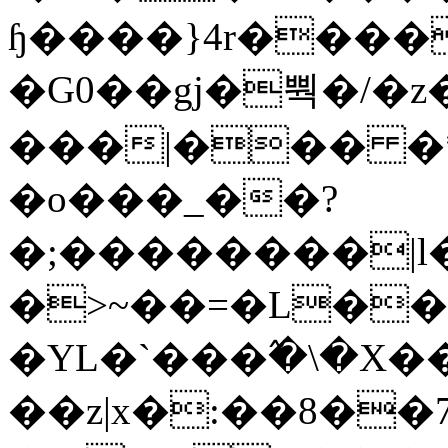
ɧ����}4r����
�G0��gj�뿩�/�z
���|��� �
�o���_��?
�;��������|
�>~��=�L��
�YL�`���߬�\�X�
��z|x�:��8�