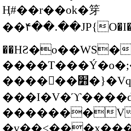
Ӊ#��r��ok�笌
��۴��.��JP{O�I
��ΗƧ�o��WS�
����T���Ý�o�;����������
������׻�}�Vq���j¯���P�.QwO�ｓ
���I�V�ϓ����d
�������V
�v��<���x���ۻ��a���R_�n���