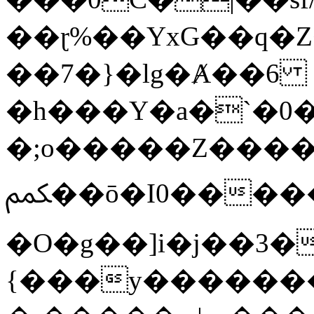
��ɽ%��YxG��q�
��7�}�lg�Ⱥ��6
�h���Y�a�`�0�
�;o�����Z������
ﶻ��ō�I0�����o�b�{L������3����2�O.z���/
�O�g��]i�j��3�u�̨S;�ܳ
{���y������