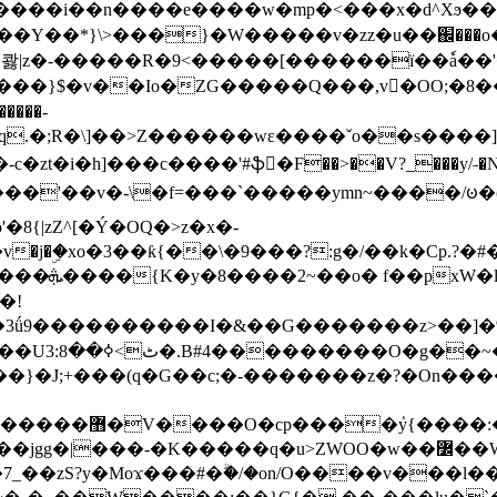
���e����w�mp�<���x�d^Xϧ����a�c��r�ۇ/�^
��*}\>���}�W�����v�zz�u��֌���o����
��콿|z�-�����R�9<�����[������ї��ٗa�
��}$�v��Io�ZG�����Q���,v�OO;�8��
��q.�;R�\]��>Z������wɛ����ˇo��s����
�i�h]���c����'#ֆ�F��>��V?_���y/˗�N�
8{|zZ^[�Ý�OQ�>z�x�-
�Y�ï'�/�/
�!
x�����l~R}
�����}�J;+���(q�G��c;�-�������z�?�On�
�K�����q�u>ZWOO�w��߼��W�a���p�����ޓ���_���r-
7_��zS?y�Moϫ���#�ۗ�/�on/O����v���l