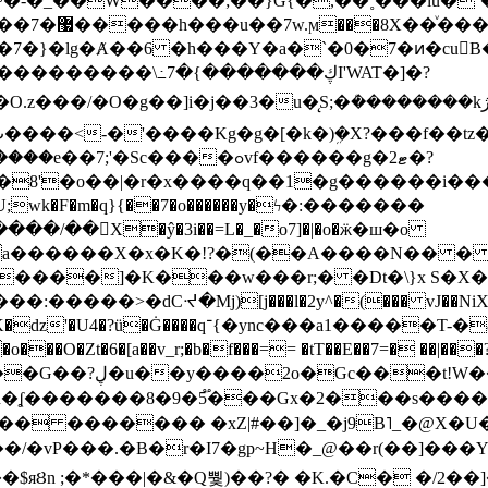
~�-�_��W����;��}G{�,��˳���lu�
�7�}�lg�Ⱥ��6 �h���Y�a�`�0�7�ͷ�cu
����\߸7�{�������ڮI'WAT�]�?
���/��񛆻X�ŷ�3i��=L�_�o7]�|�o�ӝ�ш�o
a������X�x�K�!?�(��A����N�� � 
0��DE�����:�����>�dCᔵ�Mj)[j���l�2y^�(
��� vJ��NiX
��Z�9:?� ����?
�?h�ʆ �������8�9�5֟���Gx�2���
U�� ������� �xZ|#��]�_�j9B˥_�@X
r�I7�gp~H�_@��r(��]���Yb��ڃE����)b��`B� �y
)��$яȢn ;�*���|�&�Q뿿)��?� �K.�C� �/2��