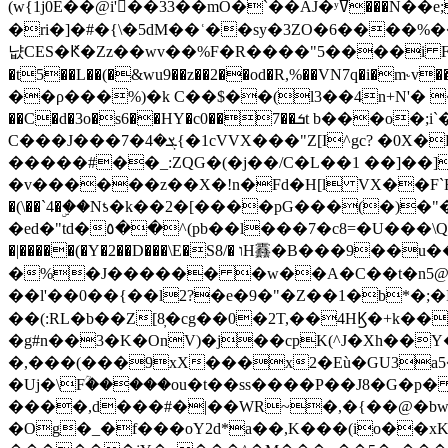
(w{1j0E��@i'��33��mO�`��AJ�ʸߜ���N��e;�vv�3R�5� [���cc�L"�g�r���Wz�.m#��Q�Bv���+��2K�tN������^�}y������Q�ۅUbB,���j�зb*��Q"�zӦc��Y�, B]!hI�KZ�T�5/
�ri�]�#�{\�5dM��ʿ��sy�3ZO�6����%�
냢CES�Ԟ�Zz��wv��%F�R����"5����i FJo߿E�I���J��K^D��iO�I�7<�䌔�l�\�W�H���IK�|ςR3~t@ j����g�E�
�t5��L��(�&wu9��z��2��od�R,%��VN7q�i�m
��ρ���%)�k C��$��(l3��4n+N'� 
��C�d�3o�s6��HY�c0��7��ܭt b���o�;i`�$R�N[z���h�K����-�]T�4�n�k�<ł@1�u���_�x�u�
C���J���ܮ�4�7{�1cVVX���"Z[I^gc? �0X�Ry��'�u��.̼�+��R��RnF$��/XHkDQ��*!"�����
�����#��_:ZQG�(�
j��/C�L��1 ��]��
�v������z��X�!n�Fd�H[l VX��F`R��M�oG�m�������ۼA��XXˮ~��^
�(\��`4�ۣ��Nƾ�k��2�[����pG���(�)
�ed�"td�٥��^(pb��l���7�c8=�U���\Q����wƜ�M�t�l��N��Z#��3E<���X@��|���8��2f�(� u��� �K�Zе?��TӊjLEn��m
�|�����(�Y�2��D���\E�S8/� וH䨺�B���9��u��/؆���5�<�ʾV#2ύ�)e��-�j�*A:�z'%�B��$��d{ڀ ��s!������g�fX��1�Z�[eC�m� �-
�%�J������ �w��A�C��t�n5@��
��l'��0��{��l2?�e�9�"�Z��1�b*�;�ІV:
��(:RL�b��Z[8̦�cg��0�2T,��4HϏ�+k��
�g#n��3�K�OnV)�j��cpK(^J�Xh��
�,���(���9xX���x2�Eù�GU3a
�Uj�\Fؒ�����ou�t��ss����P��J8�G�p� ��Ғ�a� �{?���r8oJI��ȋ
����,d���#�|��WR~�,�{��@�bw�
�Og�_�f���oY2ԁ*a��,K
���(io��x