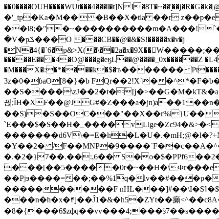
��0����OUH����WUt���4���l�t]NI�8T�~��'͙��j�R�G�k�|@a���
�'_tp�Ka�M��|�B��X�tla ��r z��
��l8;�"�~����������m�A���!`��e���z�
�V�pݎ���O ���CB��@�&�S!�����x�v�j
�N�4{�`6�p&>X(�\��2a�x�9X��򢧰W����
�����E�� �4�O@���g�eӄL��@����_0x������Z �
L4
�M���X�:�*����k�$�ԏ������� Pt����M
3z�0�ɓaO[8�}�b FQr��2!X`��^*�F�
��S����\zJ��2�t�۫[j�>��G�M�kT&�a��J�eK
뀑;ȈH�XF��@JG#�Z���a�jn)a��1��n��ݕ-#�UX��$jفD�D)�p=��ŲQ|V
��S)�S��OC���"��X��r%i}U��g��ᖓ�56�vܚ�
`E���$�S��H�_����vLlge�Zc94�&
�������d6V\�=E�h�L�U�.�mH;@�l�?+N���!#ڊ:�4o��Z�6c���M�m se ���a3
�Y��2� /F��MNP�9����`F��c��A�^�
�.�2�}7��.��:,6�� S�o�$�PPf6�
���[��5�����0r�~��H�\Фr���e�
��Pjϧ����=��;��%1q�lv��#���p�
����������F nHL���]#��\I�Sߗ�$����YǕQ��԰5k�/����LH�\�Ȃ�>��:%u'��3(Y���d�JΕ�gm?�'~V��
���n�h�x�۴j��Ĵ1�&�h5�ZYt��癩<^�� 
�8�{���6$zфq��vv���4;���ӟ7��s�����