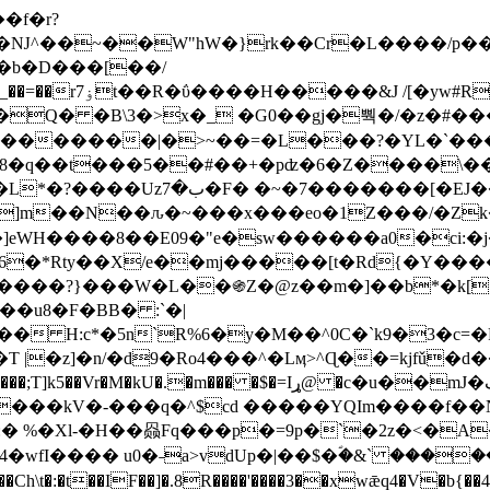
Ǌ^��~��W"hW�}rk��Cr�L����/p��
�ן�4�O�@�F�7i�&�6�īw�:o���X(�������~�~�y���_��=��rۏ7t��R�ΰ����H����
�&J /[�yw#
Q� �B\3�>x�_ �G0��gj�뿩�/�z�#�
�
�������|�>~��=�L���?�YL�`���߬
�w8�q��t���5��#��+�pʣ�6�Z����\�
j]m��N��ԉ�~���x���eo�1Z���/�Z
eWH����8��E09�"e�sw������a0�ci:�j
�X/e��mj�����[t�Rd{�Y�����Ϣ���7[�؏ܡ
���?}���W�L��֍Z�@z��m�]��b*�k[;�
|�z]�n/�d9�Ro4���^�Lӎ>^Ɋ��=kjfǔ�d
�P�����kV�-���q�^$cd �����YQIm����f
:� %�Xl-�H��赑Fq���p�=9p�`�2z�<�A
�wfI���� u0�˗a>vdUp�|��$�ؐ�&` ����