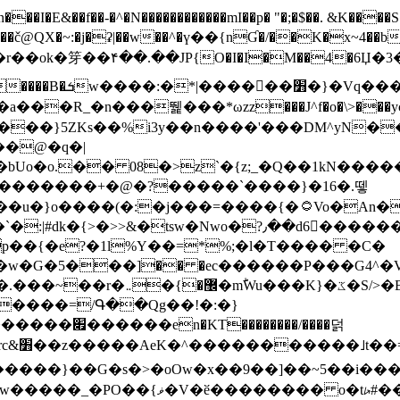
N������������mI��p� "�;�$��. &K����S�vק ������z�I2>z�� �tp��g�T
~:�j�ʡ|��w��^�ү��{nƓ�/��K�x~4��b�����r 1t
���}5ZKѕ��%i3y��n����'���DM^yN�
��@�q�|
08�>z`�{z;_�Q��1kN������\f; �ۭ�ԗ�ݳ��d����
���������+�@�?�����`����}�16�.뗗
p��{�e?�1l%Y��=*%;�l�T���� �C�
�7�w�G�5���]�� �ec������P���G4^�
�W#�I��*]\W��)Ħ�1��fC}
����=/Գ��Qg��!�:�}
��}��G�s�>�oOw�x��9��]��~5��i���>�
�骦t��UU�{�<��Z�.R����w77*jk8{|