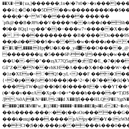
��X�>�{ϫa,]������;1n�/�7π0�>�x���]�����z����/�7?� �{�خ�0���
��ŵ{:��J��5D7��w��������l��$����^������e$
���ʈ�^�= W7������� ���/��
`pfk@��B�J8%��V����\ߤ��/o��d��6b�@��J�tqw3�}>Y]������<�b��̌��{B���~v_v��fT`��88���i⥀��>�����>�ޯ�'�����?
�I�� 8Qq1+qy��"�|�<���w󠒪7+�����X�n�F�a��M<�ح��]��g�����`�s��z�C�
�_=���������� �B�'���Oo���9S�z
��j�al��f��S�w� �x�w�r���a��o���W�1� �Ā5
�������ig �5���6P-�!jɪ���q�w�������z���9��� e�`Jd �ܒo�
��U�-��"��zȿX77Q5ap�;t昚�E_�7�j��
Gǖ"Z��N��vhKH�A��a�X�8�4��W<��7�
{+2�p��j!o�M���)��^2<�{�7���(k[�Y�JT�Z��@`h,�@�
���PpTW�q@��I�E�I����8|� v��YT��^
(�^��v��eA�Xp�>0�+*���h����s�ײT)D$%�AQ�To�*�>W�^�=�.�9�Ύ҇�z�l�E�����F�U��#�X�#�dM���$��;�)0�g�OH�����w�����ҋ��
Ԓ,%0Aj|�.N^��Uc2��̝d X��f娯���HLQP�E?(gtN
����Q��3�M�Fw_�{j3��]=�����<�l��n��E�p4�Ld2�2~�o6y��oy=$7�y�r�
��&����-���|<��(��oOɒ��� ���G�8Bl AT}w���
���k�ntq)���,����pApy�9�Y�1zWM
��Cf�|$�)�,���jɢ� ����k���0�