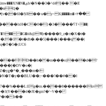
��3�^d4[�� �Ɇ
I�nQ�
�y~ K|����m�>٢��
��lxH�C�0�}�3����؟T+��|
�V�?i�� �G�۸&@뭭r����9_z�:t�X�t�
i��;�3�t�dh�.��5]���{���q ��|
�=���D��h� �m���o)���d�?
Z�yǥ�*�_���m�/
�N�T�y��BLU��;~���˥��#��l
��7��%���L:Eg�m.��̝��8������lkv
*�t�h��