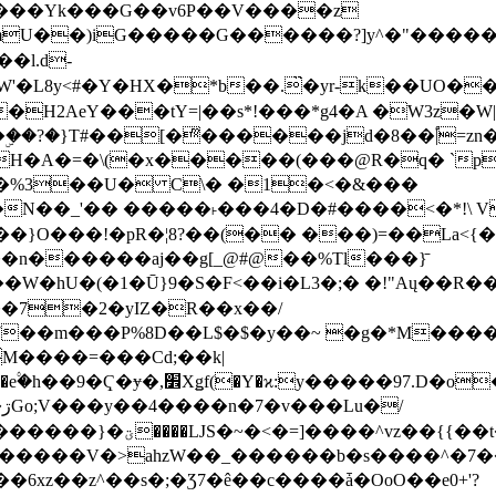
���Yk���G��v6P��V����z
�����G������?]y^�"�������ߠ���/��ZH�ڠ*ji0
�l.d-
H2AeY���tY=|��s*!���*g4�A �W3z�W|
�A�=�\(�x�����(���@R�q� `pD��Do֛�
�Y'�^�%3��U� C\� �1�<�&���
N��_'�� �����˫���4�D�#����<�*!\ Vn
��n������aj��g[_@#@��%Tl���}̄
7��m���P%8D��L$�$�y��~ �g�*M���
M����=���Cd;��k|
�Q�N���9�/��W��]���J�6jN�/
�i����q��=R����7_/
�����V�>ahzW��_������b�s����^�7�