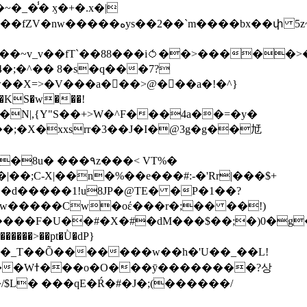
��bx��փ 5z~�>�y4N/
��X=>�V���a��ً�>@���a�!�^}
>�N|,{Y"S��+>W�^F���4a��=�y�
�٩z���< VT%�
��3���H�J:~�N����W�[q���2�tߟ�Ó��Qc~|�X�|��;Ϲ-X|��n�%��e���#:-�
'Rr|���$+
X9[w�����Cw�oέ���r�;�� ��!)
�����>��pt�Ǜ�dP}
���?상
/$L� ���qE�Ŕ�#�J�;(������/