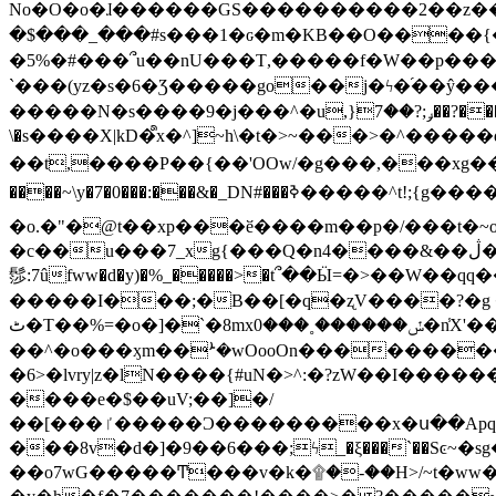
No�O�o�ɺ������GS����������2��z�����i��n�
�$���_���#s���1�ԍ�m�KΒ��O����{��Y
�5%�#���՞u��nU���T,��� ��f�W��p�
`���(yz�s�6�Ʒ�����go��j�ϟ�֜��ŷ���
�����N�s����9�j���^�u,}ݛ;?��7��?�������-
\�s����X|kD�᩺x�^]~h\�t�>~���>�^���
��t,����P��{��'OOw/�g���,���xg��-c�zt
����~\y�7�0���:���&�_DN#���ߢ�����^t!;{g������'��v�-\�f=���`�����ymn~����/ꧽ�(�����&�]j��/ǫ�*8�x���Km�v�m�I}
�o.�"�@t��xp���ӗ����m��p�/���t�~o'�
�c��u���7_xg{���Q�n4����&��ڷ�v�j�ۣ�xo�3��ƙ{��\�9���?:g�/��k�Cp.?�#�q&��m����=
髿:7ûfww�d�y)�%_�����>�t՞��Ӹ=�>��W��qq����ܞ����{K�y�8����2~��o� f��pxW�l/:��;A��:;}z��2Ly���
�����I���;�B��[�q�ʐV����?�g 
ٹ�T��%=�o�]�`�8mxݽ������˳���0�n̾X'��3ǘ9����������I�&��G�������z>��]�%��/
��^�o���ӽm��ܑ�wOooOn����������U3:ٹ>ߦ��8�.B#4���������O�g��~��<{�_��N���}y�
�6>�lvry|z�lN����{#uN�>^:�?zW��I��
����e�$��uV;��]�/
��[���ٵ�����Ͻ���������x�ս��Apq�����޻�V����O�cp����ٝy{����:�k�ןNݯOOCyx6���&���?���s���
���8v�d�]�9��6���;ϟ_�ξ���`��Sͼ~�sg��jgg�|���-
��o7wG�����Ͳ���v�k�۩�-��H>/~t�ww�