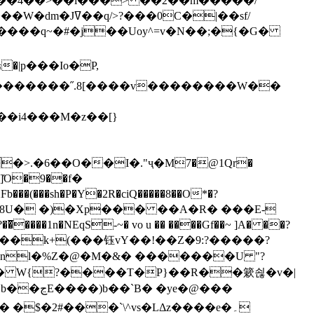
`��4��>��i���> ��2��m�����/
B����q~�#�j��Uoy^=v�N��;�{�G�
�>.�6��O��I�."ҷ�M7�@1Qr�
Fb���(���sh�P�Y�2R�ciQ�����8��O*�?
s����nl�%Z�@�M�&� �������U "?
�U� W{?����T�Ρ}��R��簌쇦�v�|
e�@���
]� �$�2#���`\^vs�LΔz����e�۔