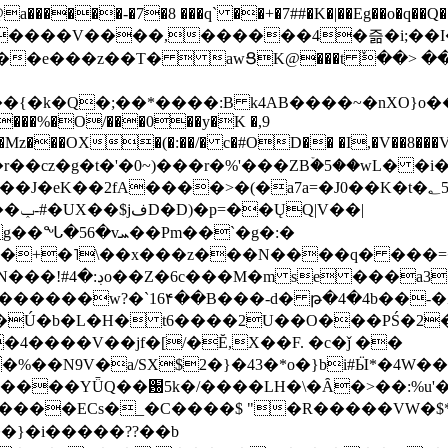
���-�7�8 ���q` ��+�7##�K�|��Eg��o�q��Q�˩mw���XN�N�یb/�N
p�e����V����,������4�즒�i;��
�T�  awՑK@���t ٚ��> ��[v�[�6I�ŅR��ݍ
�;���{�k�Q�;��*����:B k4AB����~�nXO}o���
���%�O/���0��y�K �,9
z���OX�(�:��/� c�#OD�� �I,�V��8��
b�r��cz�g�t�'�0~)���r�%'���ZBۡ�5��wL� �
��2fA����>�(�a7a=�J0��K�t�؂5q�T�5�;UC6
��|
�Pm��`�g�:�
>�<�+�˥\��x���z���N����q� ��
���[�DV�o�|
�����w?�`16۴��B���-d� թ�4�4b��-�
�2�Ú�b�L�H� t6����2U��O���PŚ�2
4����V��jf�[/�Ĕ,X��F. �c�ǰ ��
�%��N9V�a/
SX$2�}�43�*o�}bi#Ӹ*�4W
c8A����ECs�_�C����$ "�R�����VW�$
}�i�����??��b