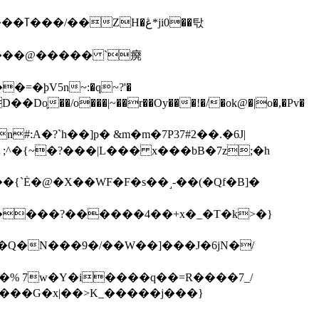
��탃
�/o���|~��r��Oy���!�/�ok@�|o�,�Pv�
#:A�?`h��]p� &m�m�7P
37#2��.�6J|
����?������4��+x�_�T�k>�}
���G�x|��>K_�����j���}