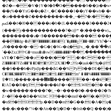
�y�h�f�7�������!���̯�>� ?�����
�Z�ޝ��V�}Y�I�ծ�O�����S��]z��w��7�޷�����h���u��7w.ϻ���8X��ͮ�����W�dm�Jߜ��q/>?���0C�|��sf/
��ɽ%��YxG��q�Z<_�C����1��yY��wh� �
�;o�����Z��������v��_~�7�:�`�j�����
ﶻ��ō�I0�����o�b�{L������3����2�O.z���/�O�g��]i�j��3�u�̨S;�ܳ��������kژ�|p���Io�P,
{���y�����������7�c@* �;�����w|ٻ����<-�'����Kg�g�[�k�)ܹ�X?���f��tz�������˝.8[����v��������W��
��������ܙ�<$��������s��� ���ۣ����e��7;'�Sc����ߋvf������g�2ޓ�?
��l��dg~�x������G��6�{`�g���ݝ��+��U'Yh7�^�8'�o��|�r�x����q��1�g������i����i4���M�z��[}
ޕN����t�~�>�G�{�Wރ�sl̞�@x_:�ˏ��՛��zU;wk�F�m�q}{��7�o������y�ϟ�:�������
`��Zxz3ʷG�=muu�x�vw4���s���Ի�� .�������
ъYE�T�2��;e���(��" ;�\�Cʔ��=
ZI���6�7FZo��"� �D��J2X3�ߑ�3o�|aak�q�@����]�K���w���r;� �Dt�\}x S�X�]Ό�9��f�
��S���b�zPju[lp���ߡG��%Py
C�T��2��ɫ�ߜU����2�L�����m" � ��%����?����K�ǳ'�U4�?ü�Ġ����q־{�ync���a1�����T-�8U� �)�Xp��� ��A�R� ���E-
۩�YL]����;���׿�޽������+��k��o���O�Zt�6�[a��v_r;�b�f���== �tT��E��7=� ��|���?��̅����1n�NEqS-~� vo u �� ����Gf��~ ]A� ��?
�}A��R�ɮT˼��r��kF�+�LW8�� ���G��?ڸ�u��y����2o�Gc���t!W���k+(���钰vY��!
�w�����\����7�|_~�>�� ��0 �-����2
Z<����B��%UhC ��lJ�mnF���;�
�n$�Op.��D��m�G��:{�A�q��/�vP���.�B�
��.�c���/"¼�/�Ats��5j�D�+�frsh��Q ���