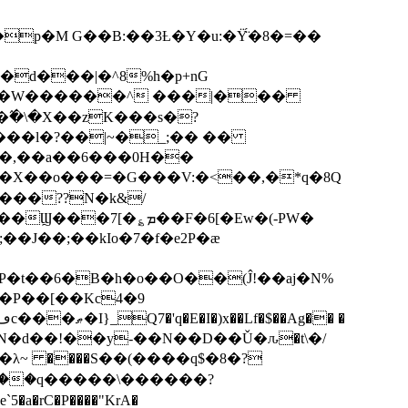
p�M G��B:��3Ƚ�Y�u:�Ÿ̈́�8�=��
R�d���|�^8%h�p+nG
�W������^ ���|���
�\�X��zK���s�ּ?
���l�?��|~�_;�� ��
k�X��o���=�G���V:�<��,�*q�8Q
���??N�k&/
��F�6[�Ew�(-PW�
�J��;��kIo�7�f�e2P�ӕ
��P��[��Kc4�9
��N�d��!��y-��N��D��Ǔ�ԉ�t\�/
�λ~ ����S��(����q$�8�?
��q�����\������?