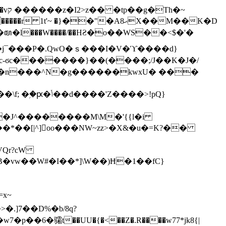
h�~
'~ �}��"�Aޙ8X��M��K�D
�n���^N�g������kwxU� ���
'Z����>!pQ}
VQr?cW
.]7��D%�b/8q?