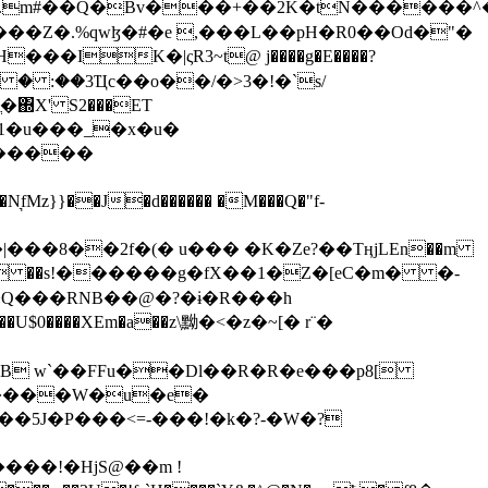
���Z�.%qwɮ�#�e ,���L��pH�R0��Od�"�
��/� � :��3Ҵc��o��/�>3�!�`s/
΍X' S2���ET
�Q���RNB��@�?�ɨ�R���h
X��U$0����XEm�a��z\黝�<�z�~[� r¨�
B w`��FFu��Dl��R�R�e���p8[
�����W�u�e�
���!�HjS@��m !