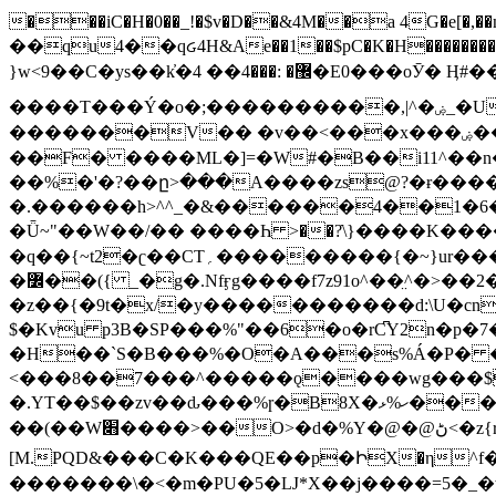
���iC�H�0��_!�$v�D��&4M��a 4G�e[�,��n���I�E&��f��-�^�
��qu4��qᏽ4H&Ae��1��$pC�K�H����������č@QX�
}w<9��C�ys��k҆�޼� :���4�� 4�E0���oӮ� Ӊ#��r��ok�笌��۴��.��JP{O�I�I�M��4�6Џ�3�ꦩ�l���W����/��ΗƧ�o��WS��<$�'�
����T���Ý�o�;����������,|^�ۻ_�U����B�ܭw����:�*|������׻�}�Vq���j¯���P�.QwO�ｓ���I�V�ϓ����d}
�������V�� �v��<���x���ۻ��a���R_�n���뛡���*ωzz���J^f�o�\>���yc-ϭc�������}��(����;/J��K�J�/
�
�F� ����ML�]=�W#�B��i11^��n
��%�'�?��ը>���A����zs@?�ɍ���
�.������h>^^_�&������4��1�6�bUo�o.�� 
�Ǖ~"��W��/�� ����Һ >��?ֿ\}����K�
�q��{~t2�ʗ��CT؍���������{�~}ur����u�}o����(�:�j���=����{�۝Vo�An��J^��������M\M�'{{l�i
�߼��({ _�g�.Nfӻg����f7z91o^��̤^�>��2�`�:|#dk�{>�>>&�tsw�Nwo�?٫��d6򆧇�������*��[|^]oo���NW~zz>�X&�u�=K?��
�z��{�9t�x/�y�����������d:\U�cn
$�Kvu p3B�SP���%"��6�o�rC͆Y2n�p
�H��`S�B���%�O�A���s%Á�P� �.���~��r�޼�}�܅�mؕWu���K}�ػ�S/>�B�vw�
<���8��7���^�����ǫ����wg���$
�.YT��$��zv��ԃ���%ɼ�B
8X�ހ%ޅ��������׏������en�KT��������/����덝
��(��W׋����>��O>�d�%Y�@�@ڻ<�z{rc&׻��z�����AeK�^�����������˩t��=x~
[M.PQD&���C�K���QE��p�ԻX�η^f���
�������\�<�m�PU�5�Ǉ*X��j����=5�_�w�����_�PO��{ޥ�V�ӗ�������� o�t⭟#��w7�p��6