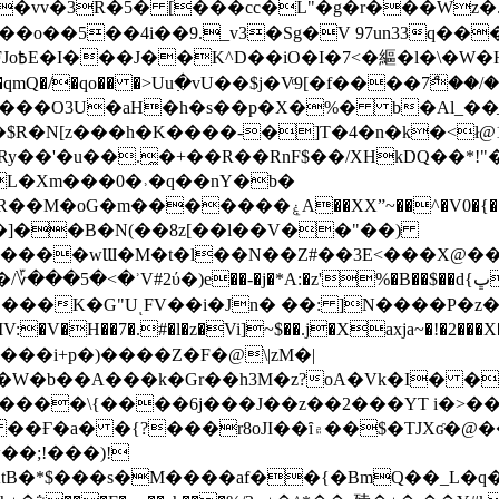
��o��5��4i��9._v3�Sg�V 97un33q��
���?
˞v��qmQ�/�qo�� �>Uu߲�vU��$j�Vͦ9[�f����7ް
���O3U�aH�h�s��p�X�%� b�Al_��ֲ�
]L�Xm���0�˒�q��nY�b�
�V0�{��N͉fMz}}��J�d������ �M���Q�"f-
�"�]��B�N(��8z[��l��V��"��)
�K�G"UͺFV��i�Jn� ��: ]N����P�z
�V�H��7�.#�l�z�Vi]
~$��.j�Xaxja~�!�2���
���i+p�)����Z�F�@\|zM�|
Y�W�b��A���k�Gr��h3M�z?oA�Vk�I� �
5����\{����6j���J��z��2���YT i�>
۾��$�TJXʛ�@���5J�P���<=-���!�k�?-�W�?
�;!���)!
KtB�*$���s�M����af��{�BmQ��_L�q�