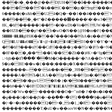
���˨�_���@��eD[UH���ǟ��:����0
��\�Ȇ��!7�k��C���p;�mp���mU��)iG
6����(�x&b��U24�Q�~��1��4����`!�
��i���_�ȼ"�Z�����׋����\�\�w3�|W'�L8y<#�Y�HX�*b��.̏�yr-k��UO����@����� `㾱
8K_�h�����1��+�f�wDb�Vo� UW/���
��HZB���pר��b�wO�N��{@H�m�F{���ۣ��?�}T#��[�ͫ������jd�8��֠|=zn��=�ϸV5n~:�q~?'�
$����<��,��gH9Ж����7���0��hA�z��z�H
Q|9�LU\��aƟ��o`�>@+�x�Ϙ� 6��D3��V
��h���n��Cd��̢��:y��o'�)v�=N�
�8F���ݛ��*\��U��S �Zh��)#K+�^ȑg���}O���!�pR�¦8?��(�� ���)=��La<{� ;^�{~�?���|L��� x���bB�7z;�h
:.>bjh��lՈ���`��M�O�����^�?\A��D+Vf
$�|a� BEו��w�{���;���q�X��d%�������W� hU�(�1�Ū}9�S�F<��i�L3�;� �!"Aų��R���{`Ė�@�X��WF�F�s��˼-��(�Qf�B]�
������ޞ��ϟak��r��_39$�8�p���7�2�yIZ�R��x��/
����A�Ъ�LKA��{p'h�v��]m�;��
��C�$�\�gwUT�R� (�/�M����'6�ń
��h#��/V�H0ٍK�7'�1�L�A�2��a��GAr���e۟�h��9�Ҁ�ɏ�,׾Xǥf(�Y�ϰ:y�����97.D�o
��O�'Ww��=����i/��O�=՟mת �8��n�4��ڗGo;V���y��4����n�7�v���Lu�/
�g���1�N��jN�>��߭��=�1 {����Ӌ�u�������}�ؾ����ǇS�~�<�=]����^vz��{{��t�% 7w�Y
�|~�>�n�����Q�=�_n�}
_|�8~����
�����ח����T;�uU�w��oovW�N�\�v�̓��N��6xz��z^��s�; �Ʒ7�ê��c����ǡ�OoO��e0+'?