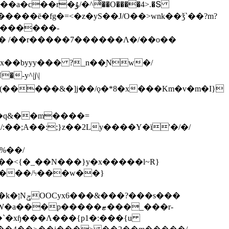
ͯ��O����4>.�Տ
�ё�fg�=<�z�yS��J/O��>wnk��ǯ`��?m?
�'������-
 /��r�����7������Λ�/��o��
]x��byyy��� ?_n��Ɲw�/
-y^|j\|
�����/ϟ���w��}
��`�xɧ���Λ���{p1�:���{u