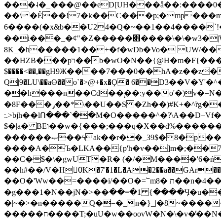
���˨�_���@��eD[UH���ǟ��:����0
��\�Ȇ��!7�k��C���p;�mp���mU��)iG
6����(�x&b��U24�Q�~��1��4����`!�
��i���_�ȼ"�Z�����׋����\�\�w3�|W'�L8y<#�Y�HX�*b��.̏�yr-k��UO����@����� `㾱
8K_�h�����1��+�f�wDb�Vo� UW/���
��HZB���pר��b�wO�N��{@H�m�F{���ۣ��?�}T#��[�ͫ������jd�8��֠|=zn��=�ϸV5n~:�q~?'�
$����<��,��gH9Ж����7���0��hA�z��z�H
Q|9�LU\��aƟ��o`�>@+�x�Ϙ� 6��D3��V
��h���n��Cd��̢��:y��o'�)v�=N�
�8F���ݛ��*\��U��S �Zh��)#K+�^ȑg���}O���!�pR�¦8?��(�� ���)=��La<{� ;^�{~�?���|L��� x���bB�7z;�h
:.>bjh��lՈ���`��M�O�����^�?\A��D+Vf
$�|a� BEו��w�{���;���q�X��d%�������W� hU�(�1�Ū}9�S�F<��i�L3�;� �!"Aų��R���{`Ė�@�X��WF�F�s��˼-��(�Qf�B]�
������ޞ��ϟak��r��_39$�8�p���7�2�yIZ�R��x��/
����A�Ъ�LKA��{p'h�v��]m�;��
��C�$�\�gwUT�R� (�/�M����'6�ń
��h#��/V�H0ٍK�7'�1�L�A�2��a��GAr���e۟�h��9�Ҁ�ɏ�,׾Xǥf(�Y�ϰ:y�����97.D�o
��O�'Ww��=����i/��O�=՟mת �8��n�4��ڗGo;V���y��4����n�7�v���Lu�/
�g���1�N��jN�>��߭��=�1 {����Ӌ�u�������}�ؾ����ǇS�~�<�=]����^vz��{{��t�% 7w�Y
�|~�>�n�����Q�=�_n�}
_|�8~����
�����ח����T;�uU�w��oovW�N�\�v�̓��N��6xz��z^��s�; �Ʒ7�ê��c����ǡ�OoO��e0+'?