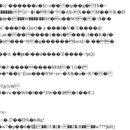
h�~
'~ �}��"�Aޙ8X��M��K�D
�n���^N�g������kwxU� ���
'Z����>!pQ}
VQr?cW
.]7��D%�b/8q?