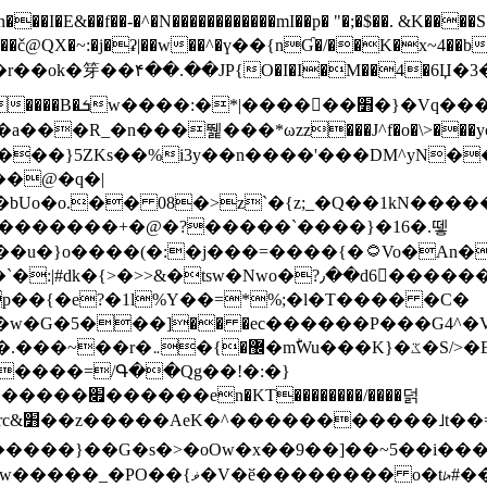
N������������mI��p� "�;�$��. &K����S�vק ������z�I2>z�� �tp��g�T
~:�j�ʡ|��w��^�ү��{nƓ�/��K�x~4��b�����r 1t
���}5ZKѕ��%i3y��n����'���DM^yN�
��@�q�|
08�>z`�{z;_�Q��1kN������\f; �ۭ�ԗ�ݳ��d����
���������+�@�?�����`����}�16�.뗗
p��{�e?�1l%Y��=*%;�l�T���� �C�
�7�w�G�5���]�� �ec������P���G4^�
�W#�I��*]\W��)Ħ�1��fC}
����=/Գ��Qg��!�:�}
��}��G�s�>�oOw�x��9��]��~5��i���>�
�骦t��UU�{�<��Z�.R����w77*jk8{|