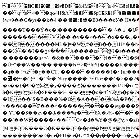
���iC�H�0��_!�$v�D��&4M��a 4G�e[�,��n���I�E&��f��-�^�
��qu4��qᏽ4H&Ae��1��$pC�K�H����������č@QX�
}w<9��C�ys��k҆�޼� :���4�� 4�E0���oӮ� Ӊ#��r��ok�笌��۴��.��JP{O�I�I�M��4�6Џ�3�ꦩ�l���W����/��ΗƧ�o��WS��<$�'�
����T���Ý�o�;����������,|^�ۻ_�U����B�ܭw����:�*|������׻�}�Vq���j¯���P�.QwO�ｓ���I�V�ϓ����d}
�������V�� �v��<���x���ۻ��a���R_�n���뛡���*ωzz���J^f�o�\>���yc-ϭc�������}��(����;/J��K�J�/
�
�F� ����ML�]=�W#�B��i11^��n
��%�'�?��ը>���A����zs@?�ɍ���
�.������h>^^_�&������4��1�6�bUo�o.�� 
�Ǖ~"��W��/�� ����Һ >��?ֿ\}����K�
�q��{~t2�ʗ��CT؍���������{�~}ur����u�}o����(�:�j���=����{�۝Vo�An��J^��������M\M�'{{l�i
�߼��({ _�g�.Nfӻg����f7z91o^��̤^�>��2�`�:|#dk�{>�>>&�tsw�Nwo�?٫��d6򆧇�������*��[|^]oo���NW~zz>�X&�u�=K?��
�z��{�9t�x/�y�����������d:\U�cn
$�Kvu p3B�SP���%"��6�o�rC͆Y2n�p
�H��`S�B���%�O�A���s%Á�P� �.���~��r�޼�}�܅�mؕWu���K}�ػ�S/>�B�vw�
<���8��7���^�����ǫ����wg���$
�.YT��$��zv��ԃ���%ɼ�B
8X�ހ%ޅ��������׏������en�KT��������/����덝
��(��W׋����>��O>�d�%Y�@�@ڻ<�z{rc&׻��z�����AeK�^�����������˩t��=x~
[M.PQD&���C�K���QE��p�ԻX�η^f���
�������\�<�m�PU�5�Ǉ*X��j����=5�_�w�����_�PO��{ޥ�V�ӗ�������� o�t⭟#��w7�p��6