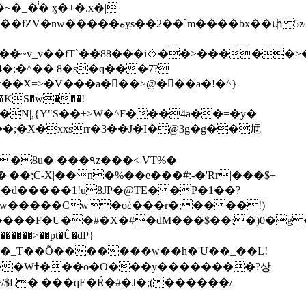
��bx��փ 5z~�>�y4N/
��X=>�V���a��ً�>@���a�!�^}
>�N|,{Y"S��+>W�^F���4a��=�y�
�٩z���< VT%�
��3���H�J:~�N����W�[q���2�tߟ�Ó��Qc~|�X�|��;Ϲ-X|��n�%��e���#:-�
'Rr|���$+
X9[w�����Cw�oέ���r�;�� ��!)
�����>��pt�Ǜ�dP}
���?상
/$L� ���qE�Ŕ�#�J�;(������/