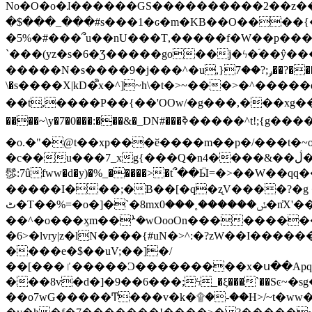
No�O�o�ɺ������GS����������2��z�����i��n�
�$���_���#s���1�ԍ�m�KΒ��O����{��Y
�5%�#���՞u��nU���T,��� ��f�W��p�
`���(yz�s�6�Ʒ�����go��j�ϟ�֜��ŷ���
�����N�s����9�j���^�u,}ݛ;?��7��?�������-
\�s����X|kD�᩺x�^]~h\�t�>~���>�^���
��t,����P��{��'OOw/�g���,���xg��-c�zt
����~\y�7�0���:���&�_DN#���ߢ�����^t!;{g������'��v�-\�f=���`�����ymn~����/ꧽ�(�����&�]j��/ǫ�*8�x���Km�v�m�I}
�o.�"�@t��xp���ӗ����m��p�/���t�~o'�
�c��u���7_xg{���Q�n4����&��ڷ�v�j�ۣ�xo�3��ƙ{��\�9���?:g�/��k�Cp.?�#�q&��m����=
髿:7ûfww�d�y)�%_�����>�t՞��Ӹ=�>��W��qq����ܞ����{K�y�8����2~��o� f��pxW�l/:��;A��:;}z��2Ly���
�����I���;�B��[�q�ʐV����?�g 
ٹ�T��%=�o�]�`�8mxݽ������˳���0�n̾X'��3ǘ9����������I�&��G�������z>��]�%��/
��^�o���ӽm��ܑ�wOooOn����������U3:ٹ>ߦ��8�.B#4���������O�g��~��<{�_��N���}y�
�6>�lvry|z�lN����{#uN�>^:�?zW��I��
����e�$��uV;��]�/
��[���ٵ�����Ͻ���������x�ս��Apq�����޻�V����O�cp����ٝy{����:�k�ןNݯOOCyx6���&���?���s���
���8v�d�]�9��6���;ϟ_�ξ���`��Sͼ~�sg��jgg�|���-
��o7wG�����Ͳ���v�k�۩�-��H>/~t�ww�