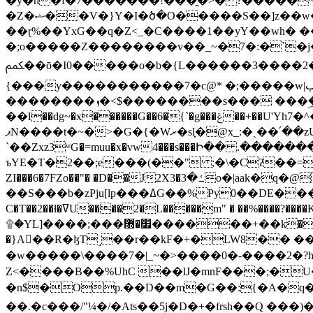
�y�h�f�7�������!���̯�>� ?�����
�Z�ޝ��V�}Y�I�ծ�O�����S��]z��w��7�޷�����h���u��7w.ϻ���8X��ͮ�����W�dm�Jߜ��q/>?���0C�|��sf/
��ɽ%��YxG��q�Z<_�C����1��yY��wh� �
�;o�����Z��������v��_~�7�:�`�j�����
ﶻ��ō�I0�����o�b�{L������3����2�O.z���/�O�g��]i�j��3�u�̨S;�ܳ��������kژ�|p���Io�P,
{���y�����������7�c@* �;�����w|ٻ����<-�'����Kg�g�[�k�)ܹ�X?���f��tz�������˝.8[����v��������W��
��������ܙ�<$��������s��� ���ۣ����e��7;'�Sc����ߋvf������g�2ޓ�?
��l��dg~�x������G��6�{`�g���ݝ��+��U'Yh7�^�8'�o��|�r�x����q��1�g������i����i4���M�z��[}
ޕN����t�~�>�G�{�Wރ�sl̞�@x_:�ˏ��՛��zU;wk�F�m�q}{��7�o������y�ϟ�:�������
`��Zxz3ʷG�=muu�x�vw4���s���Ի�� .�������
ъYE�T�2��;e���(��" ;�\�Cʔ��=
ZI���6�7FZo��"� �D��J2X3�ߑ�3o�|aak�q�@����]�K���w���r;� �Dt�\}x S�X�]Ό�9��f�
��S���b�zPju[lp���ߡG��%Py
C�T��2��ɫ�ߜU����2�L�����m" � ��%����?����K�ǳ'�U4�?ü�Ġ����q־{�ync���a1�����T-�8U� �)�Xp��� ��A�R� ���E-
۩�YL]����;���׿�޽������+��k��o���O�Zt�6�[a��v_r;�b�f���== �tT��E��7=� ��|���?��̅����1n�NEqS-~� vo u �� ����Gf��~ ]A� ��?
�}A��R�ɮT˼��r��kF�+�LW8�� ���G��?ڸ�u��y����2o�Gc���t!W���k+(���钰vY��!
�w�����\����7�|_~�>�� ��0 �-����2
Z<����B��%UhC ��lJ�mnF���;�
�n$�Op.��D��m�G��:{�A�q��/�vP���.�B�
��.�c���/"¼�/�Ats��5j�D�+�frsh��Q ���