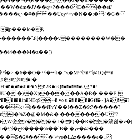
`��4��>��i���> ��2��m�����/
B����q~�#�j��Uoy^=v�N��;�{�G�
�>.�6��O��I�."ҷ�M7�@1Qr�
Fb���(���sh�P�Y�2R�ciQ�����8��O*�?
s����nl�%Z�@�M�&� �������U "?
�U� W{?����T�Ρ}��R��簌쇦�v�|
e�@���
]� �$�2#���`\^vs�LΔz����e�۔