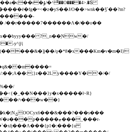
ͯ��O����4>.�Տ
�ё�fg�=<�z�yS��J/O��>wnk��ǯ`��?m?
�'������-
 /��r�����7������Λ�/��o��
]x��byyy��� ?_n��Ɲw�/
-y^|j\|
�����/ϟ���w��}
��`�xɧ���Λ���{p1�:���{u