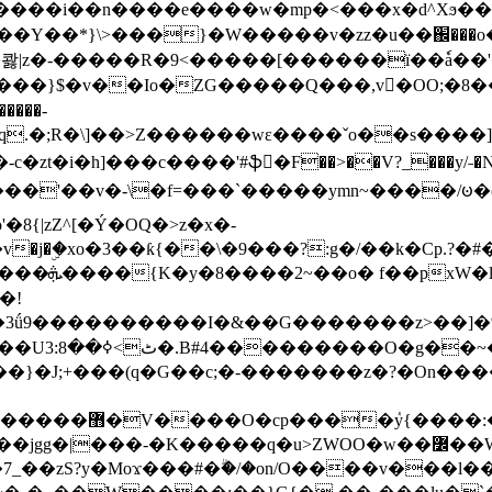
���e����w�mp�<���x�d^Xϧ����a�c��r�ۇ/�^
��*}\>���}�W�����v�zz�u��֌���o����
��콿|z�-�����R�9<�����[������ї��ٗa�
��}$�v��Io�ZG�����Q���,v�OO;�8��
��q.�;R�\]��>Z������wɛ����ˇo��s����
�i�h]���c����'#ֆ�F��>��V?_���y/˗�N�
8{|zZ^[�Ý�OQ�>z�x�-
�Y�ï'�/�/
�!
x�����l~R}
�����}�J;+���(q�G��c;�-�������z�?�On�
�K�����q�u>ZWOO�w��߼��W�a���p�����ޓ���_���r-
7_��zS?y�Moϫ���#�ۗ�/�on/O����v���l