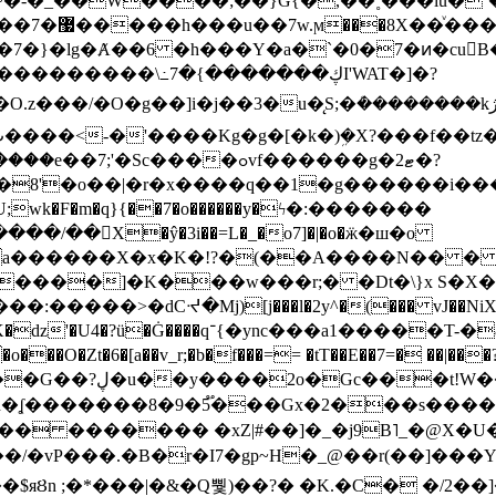
~�-�_��W����;��}G{�,��˳���lu�
�7�}�lg�Ⱥ��6 �h���Y�a�`�0�7�ͷ�cu
����\߸7�{�������ڮI'WAT�]�?
���/��񛆻X�ŷ�3i��=L�_�o7]�|�o�ӝ�ш�o
a������X�x�K�!?�(��A����N�� � 
0��DE�����:�����>�dCᔵ�Mj)[j���l�2y^�(
��� vJ��NiX
��Z�9:?� ����?
�?h�ʆ �������8�9�5֟���Gx�2���
U�� ������� �xZ|#��]�_�j9B˥_�@X
r�I7�gp~H�_@��r(��]���Yb��ڃE����)b��`B� �y
)��$яȢn ;�*���|�&�Q뿿)��?� �K.�C� �/2��