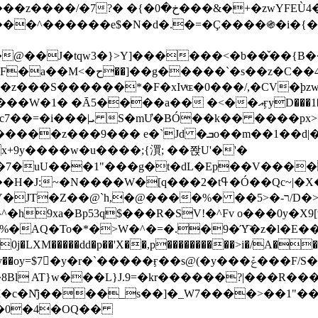
&�+�zwYFEÙ4�~�_�̾� ӽ�+�.x�|
�N�d�.�=�Ç����֍�i�{���fZV�nw�����ەys��2��`m��
�4�;�^�� 8�s�q���7?
���S������*�F�xIvͯɶ�0���/,�CV�ϸzw
����a�� �<��އӻyD���1�KS�w���!
��U�,����:Hpլ�U�K��_y4߼��O����_@c7��=�i���|ܝ S�mƯ�BÓ��k�� ����p
x
�m��1��d|��;�X�xxsrr�3��J�I�@3g�g��㝼
x+9y����w�u����;{㵋; ��쫝U'�'�
uU���1"���g�t�dL�Ep��V�����8u� ��
�}z�XEu�<ं�Q!�;yL+J��F �
���%� ��ר-�<5/D�>�d�����1!u8JP�@TE� �P�1��?
^�h9xa�Bp53q$���R�ЅV!�^Fv o���0y�
�0j�LXM�����dd�p��'X��,p����������>i�/A���
`�����ӻ��s@(�y���ݞ���F/S��_T��Õ�������w��h�'U��_��L!
L}J.9=�kr������?|���R����Wߙ���o�O���ӯ�����
�c�N̐j����_s��]�_W7����>��1"��
��0�4�OQ��