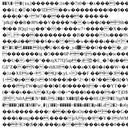
��X�>�{ϫa,]������;1n�/�7π0�>�x���]�����z����/�7?� �{�خ�0���
��ŵ{:��J��5D7��w��������l��$����^������e$
���ʈ�^�= W7������� ���/��
`pfk@��B�J8%��V����\ߤ��/o��d��6b�@��J�tqw3�}>Y]������<�b��̌��{B���~v_v��fT`��88���i⥀��>�����>�ޯ�'�����?
�I�� 8Qq1+qy��"�|�<���w󠒪7+�����X�n�F�a��M<�ح��]��g�����`�s��z�C�
�_=���������� �B�'���Oo���9S�z
��j�al��f��S�w� �x�w�r���a��o���W�1� �Ā5
�������ig �5���6P-�!jɪ���q�w�������z���9��� e�`Jd �ܒo�
��U�-��"��zȿX77Q5ap�;t昚�E_�7�j��
Gǖ"Z��N��vhKH�A��a�X�8�4��W<��7�
{+2�p��j!o�M���)��^2<�{�7���(k[�Y�JT�Z��@`h,�@�
���PpTW�q@��I�E�I����8|� v��YT��^
(�^��v��eA�Xp�>0�+*���h����s�ײT)D$%�AQ�To�*�>W�^�=�.�9�Ύ҇�z�l�E�����F�U��#�X�#�dM���$��;�)0�g�OH�����w�����ҋ��
Ԓ,%0Aj|�.N^��Uc2��̝d X��f娯���HLQP�E?(gtN
����Q��3�M�Fw_�{j3��]=�����<�l��n��E�p4�Ld2�2~�o6y��oy=$7�y�r�
��&����-���|<��(��oOɒ��� ���G�8Bl AT}w���
���k�ntq)���,����pApy�9�Y�1zWM
��Cf�|$�)�,���jɢ� ����k���0�