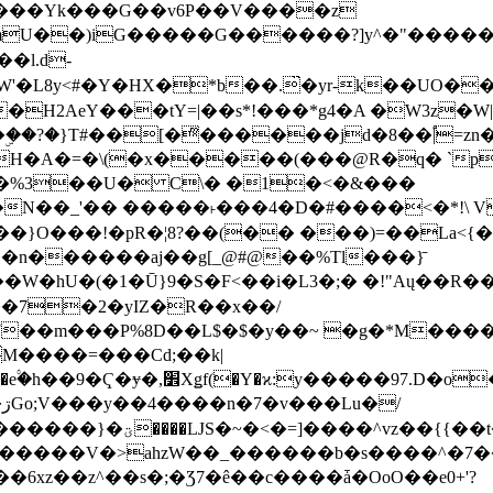
���Yk���G��v6P��V����z
�����G������?]y^�"�������ߠ���/��ZH�ڠ*ji0
�l.d-
H2AeY���tY=|��s*!���*g4�A �W3z�W|
�A�=�\(�x�����(���@R�q� `pD��Do֛�
�Y'�^�%3��U� C\� �1�<�&���
N��_'�� �����˫���4�D�#����<�*!\ Vn
��n������aj��g[_@#@��%Tl���}̄
7��m���P%8D��L$�$�y��~ �g�*M���
M����=���Cd;��k|
�Q�N���9�/��W��]���J�6jN�/
�i����q��=R����7_/
�����V�>ahzW��_������b�s����^�7�