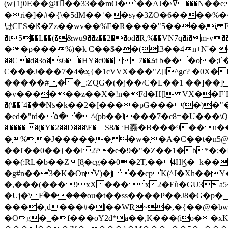
(w{1j0E��@i'��33��mO�`��AJ�ʸߜ���N��e;�vv�3R�5� [���cc�L"�g�r���Wz�.m#��Q�Bv���+��2K�tN������^�}y������Q�ۅUbB,���j�зb*��Q"�zӦc��Y�, B]!hI�KZ�T�5/
�ri�]�#�{\�5dM��ʿ��sy�3ZO�6����%�
냢CES�Ԟ�Zz��wv��%F�R����"5����i FJo߿E�I���J��K^D��iO�I�7<�䌔�l�\�W�H���IK�|ςR3~t@ j����g�E�
�t5��L��(�&wu9��z��2��od�R,%��VN7q�i�m
��ρ���%)�k C��$��(l3��4n+N'� 
��C�d�3o�s6��HY�c0��7��ܭt b���o�;i`�$R�N[z���h�K����-�]T�4�n�k�<ł@1�u���_�x�u�
C���J���ܮ�4�7{�1cVVX���"Z[I^gc? �0X�Ry��'�u��.̼�+��R��RnF$��/XHkDQ��*!"�����
�����#��_:ZQG�(�
j��/C�L��1 ��]��
�v������z��X�!n�Fd�H[l VX��F`R��M�oG�m�������ۼA��XXˮ~��^
�(\��`4�ۣ��Nƾ�k��2�[����pG���(�)
�ed�"td�٥��^(pb��l���7�c8=�U���\Q����wƜ�M�t�l��N��Z#��3E<���X@��|���8��2f�(� u��� �K�Zе?��TӊjLEn��m
�|�����(�Y�2��D���\E�S8/� וH䨺�B���9��u��/؆���5�<�ʾV#2ύ�)e��-�j�*A:�z'%�B��$��d{ڀ ��s!������g�fX��1�Z�[eC�m� �-
�%�J������ �w��A�C��t�n5@��
��l'��0��{��l2?�e�9�"�Z��1�b*�;�ІV:
��(:RL�b��Z[8̦�cg��0�2T,��4HϏ�+k��
�g#n��3�K�OnV)�j��cpK(^J�Xh��
�,���(���9xX���x2�Eù�GU3a
�Uj�\Fؒ�����ou�t��ss����P��J8�G�p� ��Ғ�a� �{?���r8oJI��ȋ
����,d���#�|��WR~�,�{��@�bw�
�Og�_�f���oY2ԁ*a��,K
���(io��x