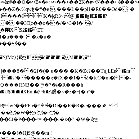
���Z�.%qwɮ�#�e ,���L��pH�R0��Od�"�
��/� � :��3Ҵc��o��/�>3�!�`s/
΍X' S2���ET
�Q���RNB��@�?�ɨ�R���h
X��U$0����XEm�a��z\黝�<�z�~[� r¨�
B w`��FFu��Dl��R�R�e���p8[
�����W�u�e�
���!�HjS@��m !