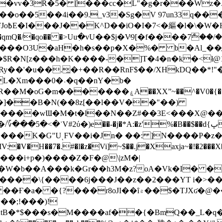
��o��5��4i��9._v3�Sg�V 97un33q��
���?
˞v��qmQ�/�qo�� �>Uu߲�vU��$j�Vͦ9[�f����7ް
���O3U�aH�h�s��p�X�%� b�Al_��ֲ�
]L�Xm���0�˒�q��nY�b�
�V0�{��N͉fMz}}��J�d������ �M���Q�"f-
�"�]��B�N(��8z[��l��V��"��)
�K�G"UͺFV��i�Jn� ��: ]N����P�z
�V�H��7�.#�l�z�Vi]
~$��.j�Xaxja~�!�2���
���i+p�)����Z�F�@\|zM�|
Y�W�b��A���k�Gr��h3M�z?oA�Vk�I� �
5����\{����6j���J��z��2���YT i�>
۾��$�TJXʛ�@���5J�P���<=-���!�k�?-�W�?
�;!���)!
KtB�*$���s�M����af��{�BmQ��_L�q�