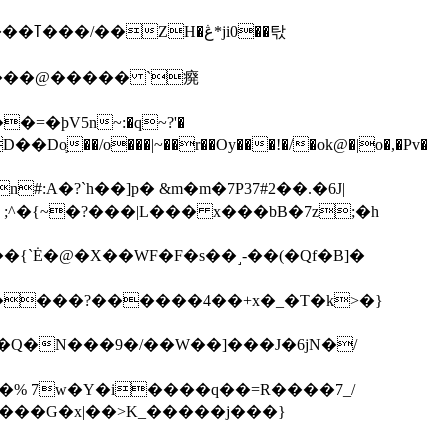
��탃
�/o���|~��r��Oy���!�/�ok@�|o�,�Pv�
#:A�?`h��]p� &m�m�7P
37#2��.�6J|
����?������4��+x�_�T�k>�}
���G�x|��>K_�����j���}