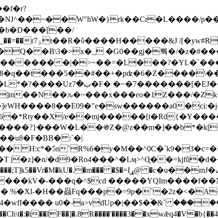
Ǌ^��~��W"hW�}rk��Cr�L����/p��
�ן�4�O�@�F�7i�&�6�īw�:o���X(�������~�~�y���_��=��rۏ7t��R�ΰ����H����
�&J /[�yw#
Q� �B\3�>x�_ �G0��gj�뿩�/�z�#�
�
�������|�>~��=�L���?�YL�`���߬
�w8�q��t���5��#��+�pʣ�6�Z����\�
j]m��N��ԉ�~���x���eo�1Z���/�Z
eWH����8��E09�"e�sw������a0�ci:�j
�X/e��mj�����[t�Rd{�Y�����Ϣ���7[�؏ܡ
���?}���W�L��֍Z�@z��m�]��b*�k[;�
|�z]�n/�d9�Ro4���^�Lӎ>^Ɋ��=kjfǔ�d
�P�����kV�-���q�^$cd �����YQIm����f
:� %�Xl-�H��赑Fq���p�=9p�`�2z�<�A
�wfI���� u0�˗a>vdUp�|��$�ؐ�&` ����