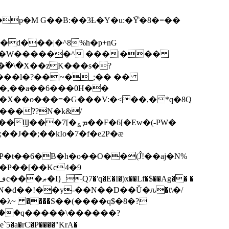
p�M G��B:��3Ƚ�Y�u:�Ÿ̈́�8�=��
R�d���|�^8%h�p+nG
�W������^ ���|���
�\�X��zK���s�ּ?
���l�?��|~�_;�� ��
k�X��o���=�G���V:�<��,�*q�8Q
���??N�k&/
��F�6[�Ew�(-PW�
�J��;��kIo�7�f�e2P�ӕ
��P��[��Kc4�9
��N�d��!��y-��N��D��Ǔ�ԉ�t\�/
�λ~ ����S��(����q$�8�?
��q�����\������?