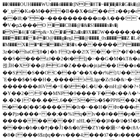
��0����OUH����WUt���4���l�t]NI�8T�~��'͙��j�R�G�k�|@a���
�'_tp�Ka�M��|�B��X�tla ��r z��
��l8;�"�~����������m�A���!`��e���z�
�V�pݎ���O ���CB��@�&�S!�����x�v�j
�N�4{�`6�p&>X(�\��2a�x�9X��򢧰W����
�����E�� �4�O@���g�eӄL��@����_0x������Z �
L4
�M���X�:�*����k�$�ԏ������� Pt����M
3z�0�ɓaO[8�}�b FQr��2!X`��^*�F�
��S����\zJ��2�t�۫[j�>��G�M�kT&�a��J�eK
뀑;ȈH�XF��@JG#�Z���a�jn)a��1��n��ݕ-#�UX��$jفD�D)�p=��ŲQ|V
��S)�S��OC���"��X��r%i}U��g��ᖓ�56�vܚ�
`E���$�S��H�_����vLlge�Zc94�&
�������d6V\�=E�h�L�U�.�mH;@�l�?+N���!#ڊ:�4o��Z�6c���M�m se ���a3
�Y��2� /F��MNP�9����`F��c��A�^�
�.�2�}7��.��:,6�� S�o�$�PPf6�
���[��5�����0r�~��H�\Фr���e�
��Pjϧ����=��;��%1q�lv��#���p�
����������F nHL���]#��\I�Sߗ�$����YǕQ��԰5k�/����LH�\�Ȃ�>��:%u'��3(Y���d�JΕ�gm?�'~V��
���n�h�x�۴j��Ĵ1�&�h5�ZYt��癩<^�� 
�8�{���6$zфq��vv���4;���ӟ7��s�����