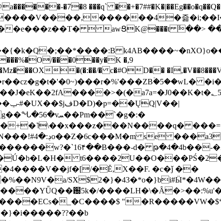
���-�7�8 ���q` ��+�7##�K�|��Eg��o�q��Q�˩mw���XN�N�یb/�N
p�e����V����,������4�즒�i;��
�T�  awՑK@���t ٚ��> ��[v�[�6I�ŅR��ݍ
�;���{�k�Q�;��*����:B k4AB����~�nXO}o���
���%�O/���0��y�K �,9
z���OX�(�:��/� c�#OD�� �I,�V��8��
b�r��cz�g�t�'�0~)���r�%'���ZBۡ�5��wL� �
��2fA����>�(�a7a=�J0��K�t�؂5q�T�5�;UC6
��|
�Pm��`�g�:�
>�<�+�˥\��x���z���N����q� ��
���[�DV�o�|
�����w?�`16۴��B���-d� թ�4�4b��-�
�2�Ú�b�L�H� t6����2U��O���PŚ�2
4����V��jf�[/�Ĕ,X��F. �c�ǰ ��
�%��N9V�a/
SX$2�}�43�*o�}bi#Ӹ*�4W
c8A����ECs�_�C����$ "�R�����VW�$
}�i�����??��b