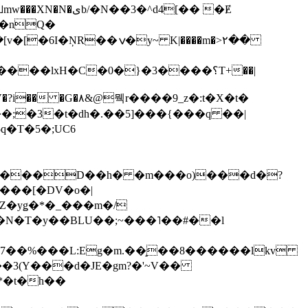
��3�^d4[�� �Ɇ
I�nQ�
�y~ K|����m�>٢��
��lxH�C�0�}�3����؟T+��|
�V�?i�� �G�۸&@뭭r����9_z�:t�X�t�
i��;�3�t�dh�.��5]���{���q ��|
�=���D��h� �m���o)���d�?
Z�yǥ�*�_���m�/
�N�T�y��BLU��;~���˥��#��l
��7��%���L:Eg�m.��̝��8������lkv
*�t�h��