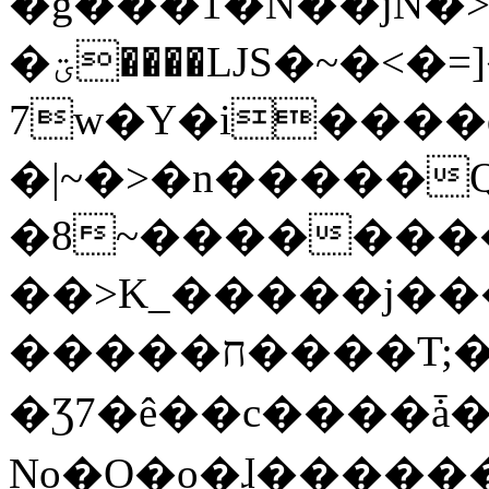
�g���1�N��jN�
�ؾ����ǇS�~�<�=]����^vz��{{��t�%
7w�Y�i����
�|~�>�n�����
�8~��������
��>K_�����j��
�����ח����T;�uU�w��oovW�N�\�v�̓��N��6xz��z^��s�;
�Ʒ7�ê��c����ǡ�Oo
No�O�o�ɺ����