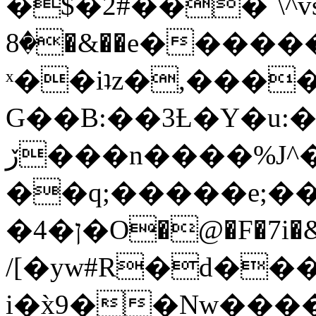
�$�2#���`\^vs
�8�&��e�������:�\���{��9�����g��f�r?
ˣ��iʇz�,���
G��B:��3Ƚ�Y�u:�
ڒ���n����%J^�}
��q;�����e;��
/[�yw#R�d���
i�x̀9��Nw����