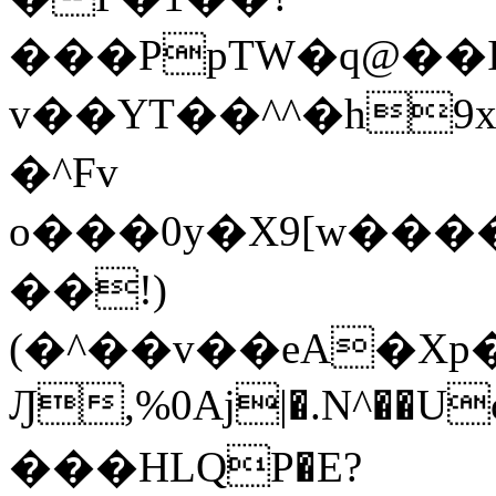
���PpTW�q@��
v��YT��^^�h9x
�^Fv
o���0y�X9[w��
��!)
(�^��v��eA�Xp�>0�+*���h����s�ײT)D$%�AQ�To�*�>W�^�=�.
Ԓ,%0Aj|�.N^��Uc
���HLQP�E?