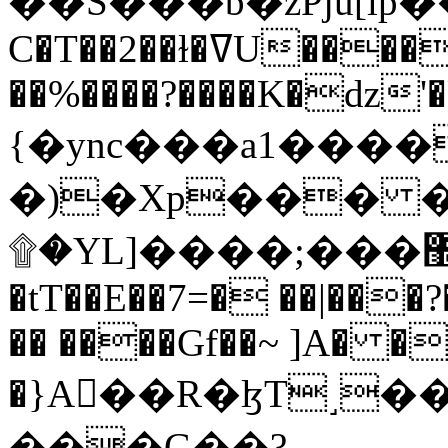
C�T��2��ɫ�ߜU����2�L�����m" �
��%����?����K�ǳ'�
{�ync���a1����
�)�Xp��� �
۩�YL]����;���׿�޽������+��k��o���O�Zt�6�[a��v_r;�b�f���==
�tT��E��7=� ��|���?
�� ����Gf��~ ]A� �
�}A��R�ɮT˼�
���G��?