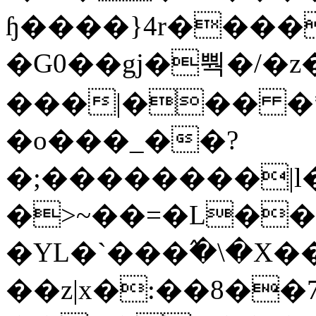
ɧ����}4r����
�G0��gj�뿩�/�z
���|��� �
�o���_��?
�;��������|
�>~��=�L��
�YL�`���߬�\�X�
��z|x�:��8�