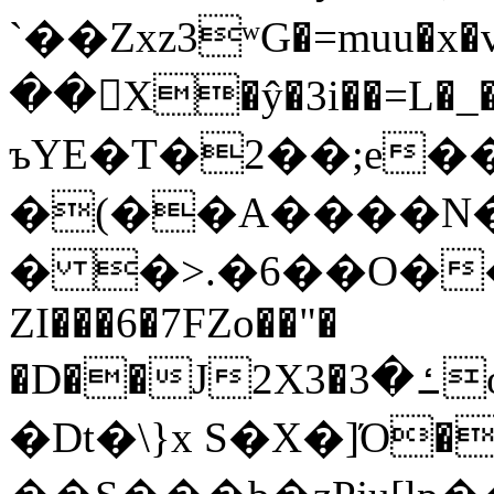
`��Zxz3ʷG�=muu�
��񛆻X�ŷ�3i��=L�
ъYE�T�2��;e�
�(��A����
� �>.�6��O��
ZI���6�7FZo��"�
�D��J2X3�ߑ�3o�|aak�q�@����]�K���w���r;�
�Dt�\}x S�X�]Ό�