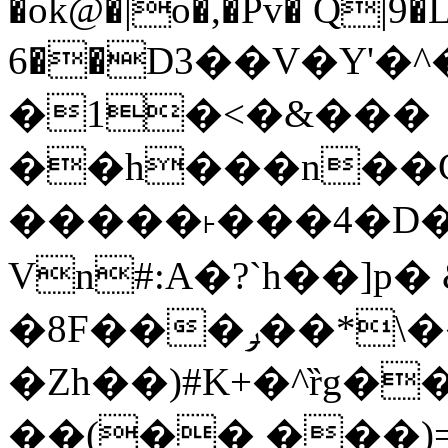
�ok@�|o�,�Pv� Q|9
6��D3��V�Y'�
�1�<�&���
��h���n��Cd
�����˫���4�D�
Vn#:A�?`h��]p�
�8F���ݛ��*\��U��S
�Zh��)#K+�^ȑg�
��(�� ���)=�