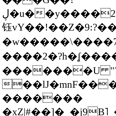
ڸ�u��y����2o�Gc���t!W���k+(���
钰vY��!��Z�9:?� �
�w�����\����7�
����2�?h�ʆ 
�������U "?
��lJ�mnF��
�������
�xZ|#��]�_�j9B