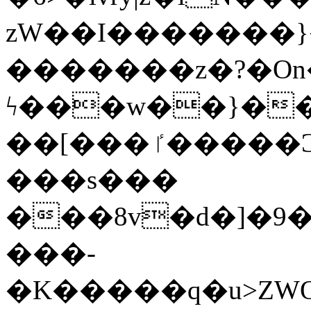
zW��I�������}�
�������z�?�O
ϟ���w��}��
��[���ٵ�����Ͻ���������x�ս��Apq�����޻�V����O�cp����ٝy{����:�k�ןNݯOOCyx6���&���?
���s���
���8v�d�]�9��6
���-
�K�����q�u>ZWOO�w��߼��W�a���p��