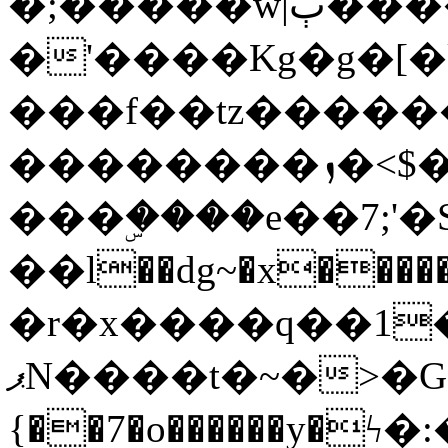
�;�����w|ٻ����<-
�'����Kg�g�[�k
���f��tz�����
��������ܙ�<$��������s���
���ۣ����e��7;'�Sc����ߋv
��l��dg~�x������G��6�{`�g���ݝ
�r�x����q��1
ޕN����t�~�>�G�{�Wރ�sl̞�@x_:�ˏ��՛��zU;wk�F�m�q}
{��7�o������y�