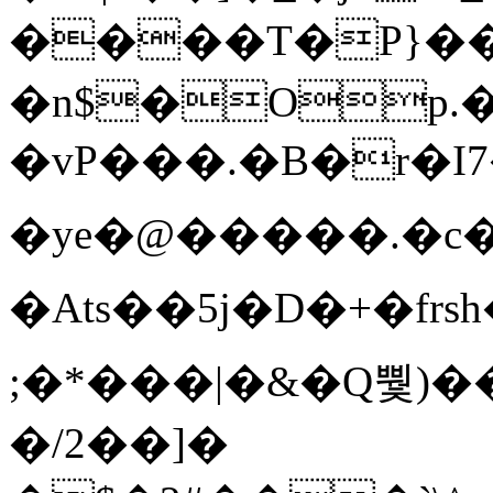
����T�Ρ}�
�n$�Op.
�vP���.�B�r�I7�gp~H
�ye�@��� ��.�c
�Ats��5j�D�+�fr
;�*���|�&�Q뿿)�
�/2��]�