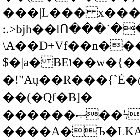
���|L��� x���b
:.>bjh��lՈ���`
\A��D+Vf��n��
$�|a� BEו��w�{���;���q�X��d%�������W� hU�(�1�Ū}9�S�F<��i�L3�;�
�!"Aų��R���{`
��(�Qf�B]�
������ޞ��ϟak��r��_39$�8�p���7�2�yIZ�R��x��/
����A�Ъ�LKA