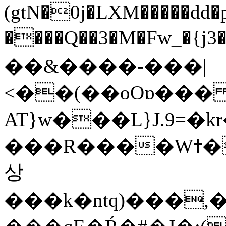
(gtN�0j�LXM�����dd
����Q��3�M�Fw_�{j3��]=����
��&����-���|
<��(��oOɒ���
AT}w���L}J.9=�
���R����Wߙ���o�O���ӯ��������?
상
���k�ntq)���,