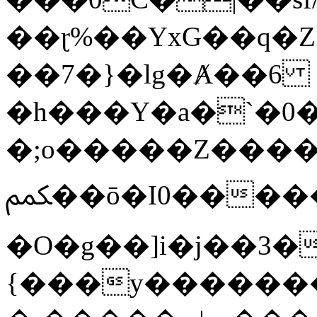
��ɽ%��YxG��q�
��7�}�lg�Ⱥ��6
�h���Y�a�`�0�
�;o�����Z������
ﶻ��ō�I0�����o�b�{L������3����2�O.z���/
�O�g��]i�j��3�u�̨S;�ܳ
{���y������