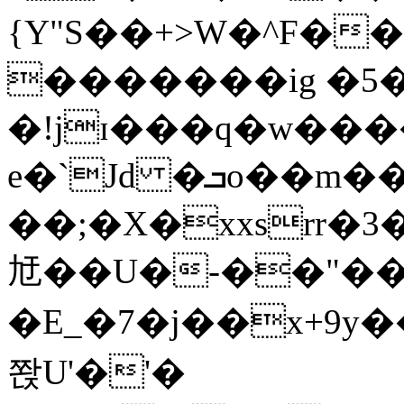
{Y"S��+>W�^F�
�������ig �5
�!jɪ���q�w��
e�`Jd �ܒo��m��1��d|
��;�X�xxsrr�
㝼��U�-��"��zȿ
�E_�7�j��x+9y�
쫝U'�'�