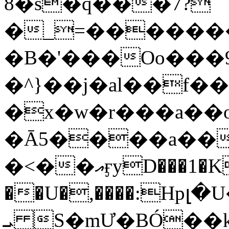
8�s�q���7?
�_=�����
�B�'���Oo���9
�^}��j�al��f
�x�w�r���a�
�Ā5����a��
�<��އӻyD���1�KS�w���!
��U�,����:Hpլ�U�K��_y4߼��O���
ܝ S�mƯ�BÓ�