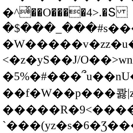
�^ͯ��O����4>.�Տ
�$���_���#s��
�W�����v�zz�u�
<�z�yS��J/O��>wn
�5%�#���՞u��nU
��f�W��p���콿|z
�����R�9<����
`���(yz�s�6�Ʒ�