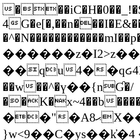
���iC�H�0��_!
4G�e[�,��n���I�E&��
�^�N������������mI��p�
������z�I2>z��
��qu4��qᏽ4H&A
��w��^�ү��{nƓ�/
��K�x~4��b�����
��"�Aޙ8X��M��K�D
}w<9��C�ys��k҆�޼� :���4�� 4�E0���oӮ�