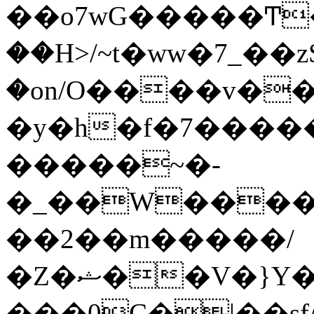
��o7wG�����Ͳ
��H>/~t�ww�7_��z
�on/O����v�
�y�h�f�7����
�����~�-
�_��W����;
��2��m�����/
�Z�ޝ��V�}Y�I�ծ�O�����S��]z��w��7�޷�����h���u��7w.ϻ���8X��ͮ�����W�dm�Jߜ��q/>?
���0C�|��sf