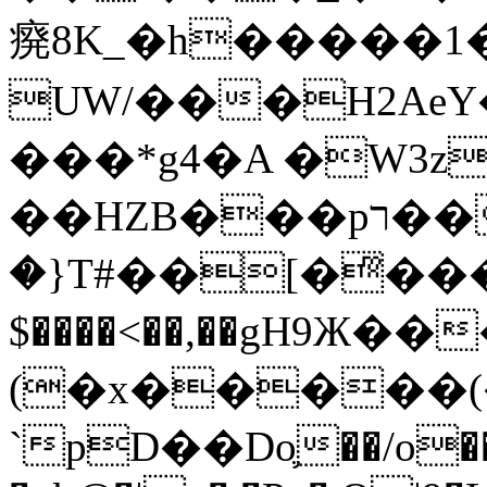
㾱8K_�h�����1
UW/���H2AeY�
���*g4�A �W3z
��HZB���pר��b�wO�N��{@H�m�F{���ۣ��?
�}T#��[�ͫ���
$����<��,��gH9Ж
(�x�����
`pD��Do֛��/o��