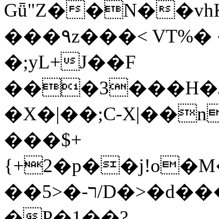
Gǖ"Z��N��v
���٩z���< VT%� �}z�XEu�<ं�Q!
�;yL+J��F
���3���H�J:~�
�X�|��;Ϲ-X|��n
���$+
{+2�p��j!o�
��ר-�<5/D�>�d�����1!u8JP�@TE�
�P�1��?