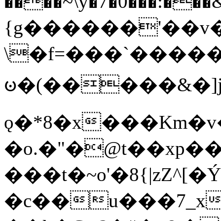
����~\y�7�0���:���&�_DN#�
{g������'��v�
\�f=���`�����
ꧽ�(�����&�]j
ǫ�*8�x���Km�v
�o.�"�@t��xp�
���t�~o'�8{|zZ^[�
�c��u���7_xg{���Q�n4���