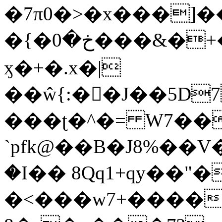
�7π0�>�x���]
�{�خ�0���&�+�zwYFEÙ4�~�_�̾�
ӽ�+�.x�|
��ŵ{:��J��5D7��
���ʈ�^�= W7��
`pfk@��B�J8%��V����\ߤ��/o��d��6b�@��J�tqw3�}>Y]������<�b��̌��{B���~v_v��fT`��88��
�I�� 8Qq1+qy��"�
�<���w󠒪7+�����X�n�F�a��M