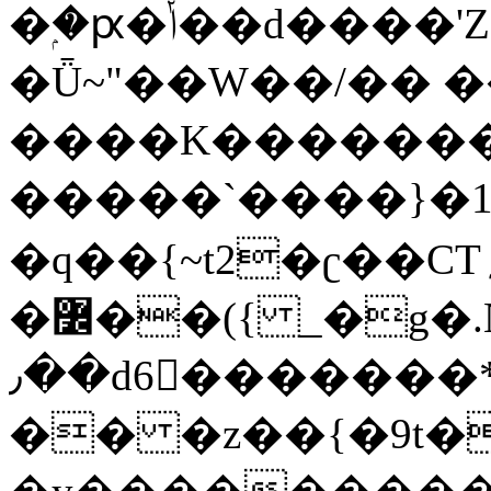
�ۭ�ԗ�ݳ��d����'Z����>!pQ}
�Ǖ~"��W��/�� ��
����K�������
�����`����}�1
�q��{~t2�ʗ��CT؍���������{�~}ur����u�}o����(�:�j���=����{�۝Vo�An��J^��������M\M�'{{l�i
�߼��({ _�g�.Nfӻg����f7z91o^��̤^�>��2�`�:|#dk�{>�>>&�tsw�Nwo�?
٫��d6򆧇�������*��[|^]oo���NW~zz>�X&�u�=K?
�� �z��{�9t�