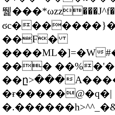
뛡���*ωzz���J^f�o
ϭc�������}��
�
�F�
����ML�]=�W#
��� ��%�'�
��ը>���A����
�ɍ�����@�q�|
�.������h>^^_�