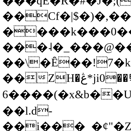
���qE�Ŕ�#�J�;(
��Cf�|$�)�,�
����k���0�
���˨�_���@��
��\�Ȇ��!7�k
��ZH�ڠ*ji0��탃
6����(�x&b��
��l.d-
��i���_�ȼ"�Z�����׋����\�\�w3�|W'�L8y<#�Y�HX�*b��.̏