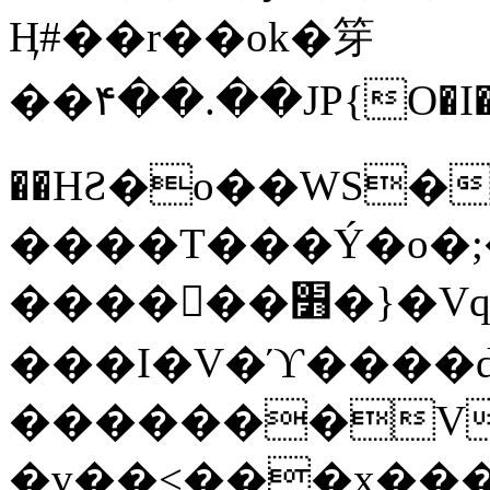
Ӊ#��r��ok�笌
��۴��.��JP{O�I
��ΗƧ�o��WS�
����T���Ý�o�;����������
������׻�}�Vq���j¯���P�.QwO�ｓ
���I�V�ϓ����d
�������V
�v��<���x���ۻ��a���R_�n���