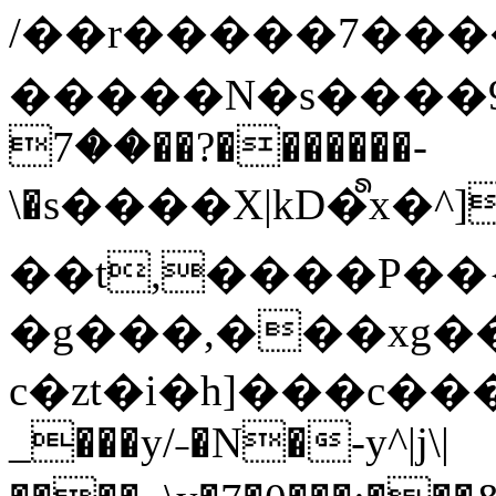
/��r�����7��
�����N�s����9�j
��7��?�������-
\�s����X|kD�᩺x
��t,����P��{
�g���,���xg�
c�zt�i�h]���c���
_���y/˗�N�-y^|j\|