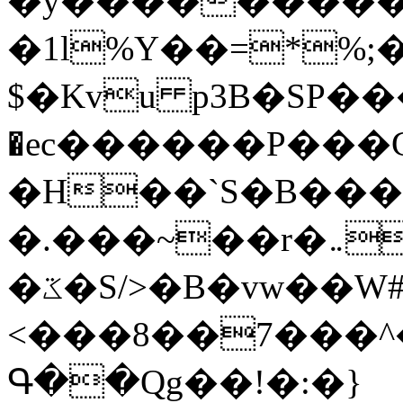
�y�����������
�1l%Y��=*%
$�Kvu p3B�SP�
�ec������P���G
�H��`S�B��
�.���~��r�޼�}�܅�mؕWu���K}
�ػ�S/>�B�vw��W#�I��*]\W��)Ħ�1��fC}
<���8��7���
Գ��Qg��!�:�}