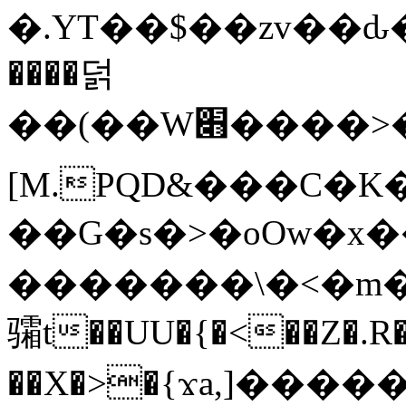
�.YT��$��zv��ԃ
����덝
��(��W׋����>��O>�d�%Y�@�@ڻ<�z{rc&׻��z�����AeK�^�����������˩t��=x~
[M.PQD&���C�K
��G�s�>�oOw�x�
�������\�<�m�PU�5�Ǉ*X�
骦t��UU�{�<��Z�.R�
��X�>�{ϫa,]�����