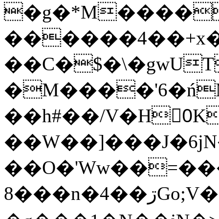
�g�*M����
������4��+x�
��C�$�\�gwUT
�M����'6�ń
��h#��/V�H0ٍK�7'�1�L�A�2
��W��]���J�6jN
��O�'Ww��=���
�8��n�4��ڗGo;V���y��4����n�7�v���Lu�/