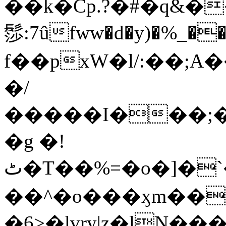
��k�Cp.?�#�q&�
髿:7ûfww�d�y)�%_�����>
f��pxW�l/:��;A
�/
�����I���;�
�g �!
ٹ�T��%=�o�]�`�8mxݽ������˳���0�n̾X'��3ǘ9����������I�&��G�������z>��]�%��/
��^�o���ӽm��ܑ�wOooOn���������
�6>�lvry|z�lN���