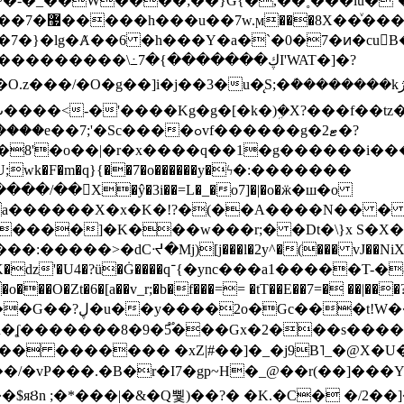
~�-�_��W����;��}G{�,��˳���lu�
�7�}�lg�Ⱥ��6 �h���Y�a�`�0�7�ͷ�cu
����\߸7�{�������ڮI'WAT�]�?
���/��񛆻X�ŷ�3i��=L�_�o7]�|�o�ӝ�ш�o
a������X�x�K�!?�(��A����N�� � 
0��DE�����:�����>�dCᔵ�Mj)[j���l�2y^�(
��� vJ��NiX
��Z�9:?� ����?
�?h�ʆ �������8�9�5֟���Gx�2���
U�� ������� �xZ|#��]�_�j9B˥_�@X
r�I7�gp~H�_@��r(��]���Yb��ڃE����)b��`B� �y
)��$яȢn ;�*���|�&�Q뿿)��?� �K.�C� �/2��