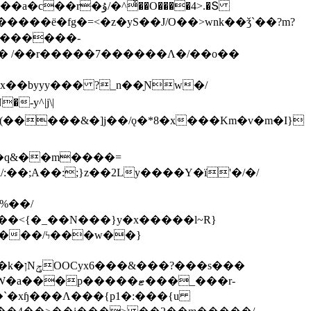
ͯ��O����4>.�Տ
�ё�fg�=<�z�yS��J/O��>wnk��ǯ`��?m?
�'������-
 /��r�����7������Λ�/��o��
]x��byyy��� ?_n��Ɲw�/
-y^|j\|
�����/ϟ���w��}
��`�xɧ���Λ���{p1�:���{u