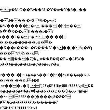
p�M G��B:��3Ƚ�Y�u:�Ÿ̈́�8�=��
R�d���|�^8%h�p+nG
�W������^ ���|���
�\�X��zK���s�ּ?
���l�?��|~�_;�� ��
k�X��o���=�G���V:�<��,�*q�8Q
���??N�k&/
��F�6[�Ew�(-PW�
�J��;��kIo�7�f�e2P�ӕ
��P��[��Kc4�9
��N�d��!��y-��N��D��Ǔ�ԉ�t\�/
�λ~ ����S��(����q$�8�?
��q�����\������?