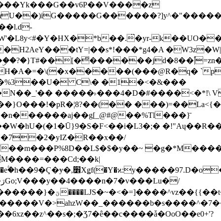
���Yk���G��v6P��V����z
�����G������?]y^�"�������ߠ���/��ZH�ڠ*ji0
�l.d-
H2AeY���tY=|��s*!���*g4�A �W3z�W|
�A�=�\(�x�����(���@R�q� `pD��Do֛�
�Y'�^�%3��U� C\� �1�<�&���
N��_'�� �����˫���4�D�#����<�*!\ Vn
��n������aj��g[_@#@��%Tl���}̄
7��m���P%8D��L$�$�y��~ �g�*M���
M����=���Cd;��k|
�Q�N���9�/��W��]���J�6jN�/
�i����q��=R����7_/
�����V�>ahzW��_������b�s����^�7�