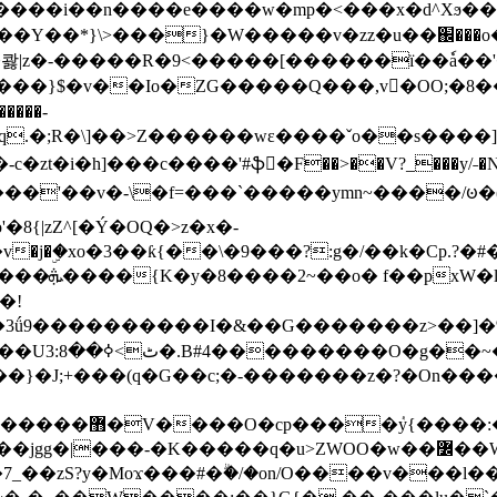
���e����w�mp�<���x�d^Xϧ����a�c��r�ۇ/�^
��*}\>���}�W�����v�zz�u��֌���o����
��콿|z�-�����R�9<�����[������ї��ٗa�
��}$�v��Io�ZG�����Q���,v�OO;�8��
��q.�;R�\]��>Z������wɛ����ˇo��s����
�i�h]���c����'#ֆ�F��>��V?_���y/˗�N�
8{|zZ^[�Ý�OQ�>z�x�-
�Y�ï'�/�/
�!
x�����l~R}
�����}�J;+���(q�G��c;�-�������z�?�On�
�K�����q�u>ZWOO�w��߼��W�a���p�����ޓ���_���r-
7_��zS?y�Moϫ���#�ۗ�/�on/O����v���l