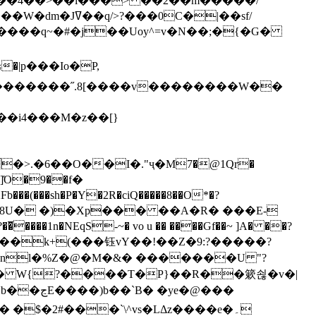
`��4��>��i���> ��2��m�����/
B����q~�#�j��Uoy^=v�N��;�{�G�
�>.�6��O��I�."ҷ�M7�@1Qr�
Fb���(���sh�P�Y�2R�ciQ�����8��O*�?
s����nl�%Z�@�M�&� �������U "?
�U� W{?����T�Ρ}��R��簌쇦�v�|
e�@���
]� �$�2#���`\^vs�LΔz����e�۔