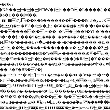
Ǌ^��~��W"hW�}rk��Cr�L����/p��
�ן�4�O�@�F�7i�&�6�īw�:o���X(�������~�~�y���_��=��rۏ7t��R�ΰ����H����
�&J /[�yw#
Q� �B\3�>x�_ �G0��gj�뿩�/�z�#�
�
�������|�>~��=�L���?�YL�`���߬
�w8�q��t���5��#��+�pʣ�6�Z����\�
j]m��N��ԉ�~���x���eo�1Z���/�Z
eWH����8��E09�"e�sw������a0�ci:�j
�X/e��mj�����[t�Rd{�Y�����Ϣ���7[�؏ܡ
���?}���W�L��֍Z�@z��m�]��b*�k[;�
|�z]�n/�d9�Ro4���^�Lӎ>^Ɋ��=kjfǔ�d
�P�����kV�-���q�^$cd �����YQIm����f
:� %�Xl-�H��赑Fq���p�=9p�`�2z�<�A
�wfI���� u0�˗a>vdUp�|��$�ؐ�&` ����