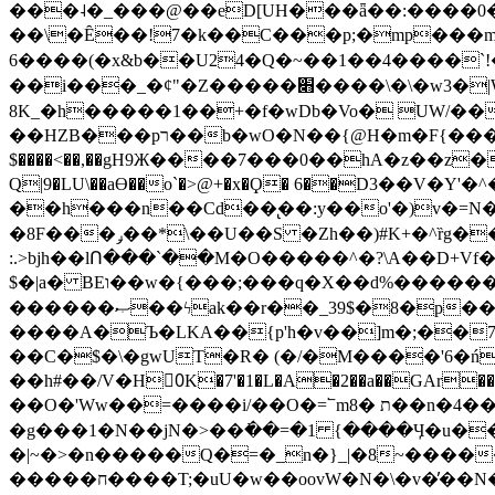
���˨�_���@��eD[UH���ǟ��:����0
��\�Ȇ��!7�k��C���p;�mp���mU��)iG
6����(�x&b��U24�Q�~��1��4����`!�
��i���_�ȼ"�Z�����׋����\�\�w3�|W'�L8y<#�Y�HX�*b��.̏�yr-k��UO����@����� `㾱
8K_�h�����1��+�f�wDb�Vo� UW/���
��HZB���pר��b�wO�N��{@H�m�F{���ۣ��?�}T#��[�ͫ������jd�8��֠|=zn��=�ϸV5n~:�q~?'�
$����<��,��gH9Ж����7���0��hA�z��z�H
Q|9�LU\��aƟ��o`�>@+�x�Ϙ� 6��D3��V
��h���n��Cd��̢��:y��o'�)v�=N�
�8F���ݛ��*\��U��S �Zh��)#K+�^ȑg���}O���!�pR�¦8?��(�� ���)=��La<{� ;^�{~�?���|L��� x���bB�7z;�h
:.>bjh��lՈ���`��M�O�����^�?\A��D+Vf
$�|a� BEו��w�{���;���q�X��d%�������W� hU�(�1�Ū}9�S�F<��i�L3�;� �!"Aų��R���{`Ė�@�X��WF�F�s��˼-��(�Qf�B]�
������ޞ��ϟak��r��_39$�8�p���7�2�yIZ�R��x��/
����A�Ъ�LKA��{p'h�v��]m�;��
��C�$�\�gwUT�R� (�/�M����'6�ń
��h#��/V�H0ٍK�7'�1�L�A�2��a��GAr���e۟�h��9�Ҁ�ɏ�,׾Xǥf(�Y�ϰ:y�����97.D�o
��O�'Ww��=����i/��O�=՟mת �8��n�4��ڗGo;V���y��4����n�7�v���Lu�/
�g���1�N��jN�>��߭��=�1 {����Ӌ�u�������}�ؾ����ǇS�~�<�=]����^vz��{{��t�% 7w�Y
�|~�>�n�����Q�=�_n�}
_|�8~����
�����ח����T;�uU�w��oovW�N�\�v�̓��N��6xz��z^��s�; �Ʒ7�ê��c����ǡ�OoO��e0+'?