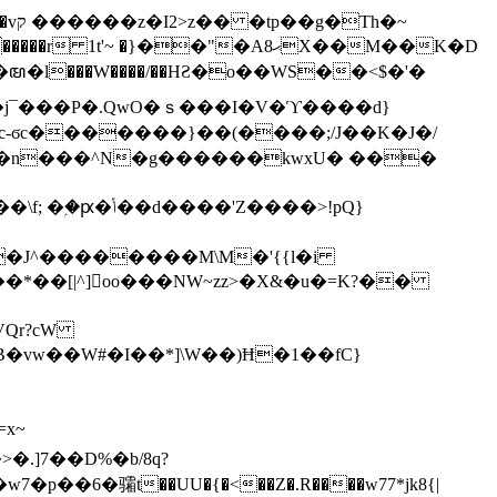
h�~
'~ �}��"�Aޙ8X��M��K�D
�n���^N�g������kwxU� ���
'Z����>!pQ}
VQr?cW
.]7��D%�b/8q?