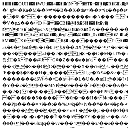
��0����OUH����WUt���4���l�t]NI�8T�~��'͙��j�R�G�k�|@a���
�'_tp�Ka�M��|�B��X�tla ��r z��
��l8;�"�~����������m�A���!`��e���z�
�V�pݎ���O ���CB��@�&�S!�����x�v�j
�N�4{�`6�p&>X(�\��2a�x�9X��򢧰W����
�����E�� �4�O@���g�eӄL��@����_0x������Z �
L4
�M���X�:�*����k�$�ԏ������� Pt����M
3z�0�ɓaO[8�}�b FQr��2!X`��^*�F�
��S����\zJ��2�t�۫[j�>��G�M�kT&�a��J�eK
뀑;ȈH�XF��@JG#�Z���a�jn)a��1��n��ݕ-#�UX��$jفD�D)�p=��ŲQ|V
��S)�S��OC���"��X��r%i}U��g��ᖓ�56�vܚ�
`E���$�S��H�_����vLlge�Zc94�&
�������d6V\�=E�h�L�U�.�mH;@�l�?+N���!#ڊ:�4o��Z�6c���M�m se ���a3
�Y��2� /F��MNP�9����`F��c��A�^�
�.�2�}7��.��:,6�� S�o�$�PPf6�
���[��5�����0r�~��H�\Фr���e�
��Pjϧ����=��;��%1q�lv��#���p�
����������F nHL���]#��\I�Sߗ�$����YǕQ��԰5k�/����LH�\�Ȃ�>��:%u'��3(Y���d�JΕ�gm?�'~V��
���n�h�x�۴j��Ĵ1�&�h5�ZYt��癩<^�� 
�8�{���6$zфq��vv���4;���ӟ7��s�����