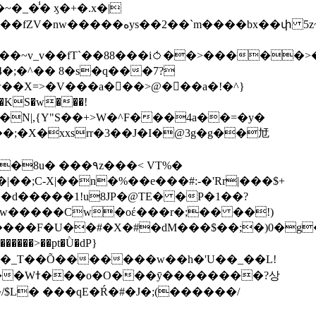
��bx��փ 5z~�>�y4N/
��X=>�V���a��ً�>@���a�!�^}
>�N|,{Y"S��+>W�^F���4a��=�y�
�٩z���< VT%�
��3���H�J:~�N����W�[q���2�tߟ�Ó��Qc~|�X�|��;Ϲ-X|��n�%��e���#:-�
'Rr|���$+
X9[w�����Cw�oέ���r�;�� ��!)
�����>��pt�Ǜ�dP}
���?상
/$L� ���qE�Ŕ�#�J�;(������/