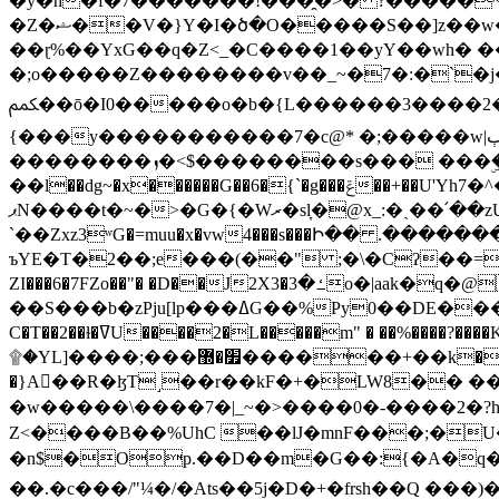
�y�h�f�7�������!���̯�>� ?�����
�Z�ޝ��V�}Y�I�ծ�O�����S��]z��w��7�޷�����h���u��7w.ϻ���8X��ͮ�����W�dm�Jߜ��q/>?���0C�|��sf/
��ɽ%��YxG��q�Z<_�C����1��yY��wh� �
�;o�����Z��������v��_~�7�:�`�j�����
ﶻ��ō�I0�����o�b�{L������3����2�O.z���/�O�g��]i�j��3�u�̨S;�ܳ��������kژ�|p���Io�P,
{���y�����������7�c@* �;�����w|ٻ����<-�'����Kg�g�[�k�)ܹ�X?���f��tz�������˝.8[����v��������W��
��������ܙ�<$��������s��� ���ۣ����e��7;'�Sc����ߋvf������g�2ޓ�?
��l��dg~�x������G��6�{`�g���ݝ��+��U'Yh7�^�8'�o��|�r�x����q��1�g������i����i4���M�z��[}
ޕN����t�~�>�G�{�Wރ�sl̞�@x_:�ˏ��՛��zU;wk�F�m�q}{��7�o������y�ϟ�:�������
`��Zxz3ʷG�=muu�x�vw4���s���Ի�� .�������
ъYE�T�2��;e���(��" ;�\�Cʔ��=
ZI���6�7FZo��"� �D��J2X3�ߑ�3o�|aak�q�@����]�K���w���r;� �Dt�\}x S�X�]Ό�9��f�
��S���b�zPju[lp���ߡG��%Py
C�T��2��ɫ�ߜU����2�L�����m" � ��%����?����K�ǳ'�U4�?ü�Ġ����q־{�ync���a1�����T-�8U� �)�Xp��� ��A�R� ���E-
۩�YL]����;���׿�޽������+��k��o���O�Zt�6�[a��v_r;�b�f���== �tT��E��7=� ��|���?��̅����1n�NEqS-~� vo u �� ����Gf��~ ]A� ��?
�}A��R�ɮT˼��r��kF�+�LW8�� ���G��?ڸ�u��y����2o�Gc���t!W���k+(���钰vY��!
�w�����\����7�|_~�>�� ��0 �-����2
Z<����B��%UhC ��lJ�mnF���;�
�n$�Op.��D��m�G��:{�A�q��/�vP���.�B�
��.�c���/"¼�/�Ats��5j�D�+�frsh��Q ���