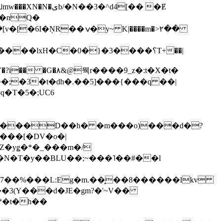
��3�^d4[�� �Ɇ
I�nQ�
�y~ K|����m�>٢��
��lxH�C�0�}�3����؟T+��|
�V�?i�� �G�۸&@뭭r����9_z�:t�X�t�
i��;�3�t�dh�.��5]���{���q ��|
�=���D��h� �m���o)���d�?
Z�yǥ�*�_���m�/
�N�T�y��BLU��;~���˥��#��l
��7��%���L:Eg�m.��̝��8������lkv
*�t�h��