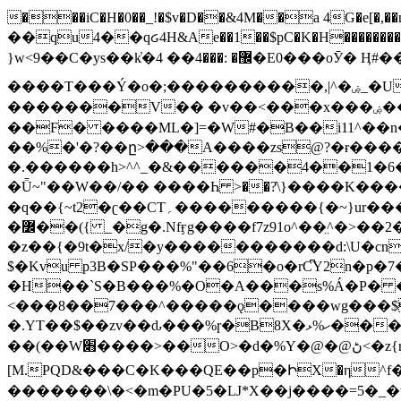
���iC�H�0��_!�$v�D��&4M��a 4G�e[�,��n���I�E&��f��-�^�
��qu4��qᏽ4H&Ae��1��$pC�K�H����������č@QX�
}w<9��C�ys��k҆�޼� :���4�� 4�E0���oӮ� Ӊ#��r��ok�笌��۴��.��JP{O�I�I�M��4�6Џ�3�ꦩ�l���W����/��ΗƧ�o��WS��<$�'�
����T���Ý�o�;����������,|^�ۻ_�U����B�ܭw����:�*|������׻�}�Vq���j¯���P�.QwO�ｓ���I�V�ϓ����d}
�������V�� �v��<���x���ۻ��a���R_�n���뛡���*ωzz���J^f�o�\>���yc-ϭc�������}��(����;/J��K�J�/
�
�F� ����ML�]=�W#�B��i11^��n
��%�'�?��ը>���A����zs@?�ɍ���
�.������h>^^_�&������4��1�6�bUo�o.�� 
�Ǖ~"��W��/�� ����Һ >��?ֿ\}����K�
�q��{~t2�ʗ��CT؍���������{�~}ur����u�}o����(�:�j���=����{�۝Vo�An��J^��������M\M�'{{l�i
�߼��({ _�g�.Nfӻg����f7z91o^��̤^�>��2�`�:|#dk�{>�>>&�tsw�Nwo�?٫��d6򆧇�������*��[|^]oo���NW~zz>�X&�u�=K?��
�z��{�9t�x/�y�����������d:\U�cn
$�Kvu p3B�SP���%"��6�o�rC͆Y2n�p
�H��`S�B���%�O�A���s%Á�P� �.���~��r�޼�}�܅�mؕWu���K}�ػ�S/>�B�vw�
<���8��7���^�����ǫ����wg���$
�.YT��$��zv��ԃ���%ɼ�B
8X�ހ%ޅ��������׏������en�KT��������/����덝
��(��W׋����>��O>�d�%Y�@�@ڻ<�z{rc&׻��z�����AeK�^�����������˩t��=x~
[M.PQD&���C�K���QE��p�ԻX�η^f���
�������\�<�m�PU�5�Ǉ*X��j����=5�_�w�����_�PO��{ޥ�V�ӗ�������� o�t⭟#��w7�p��6