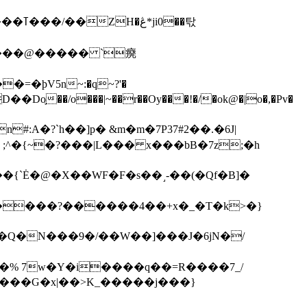
��탃
�/o���|~��r��Oy���!�/�ok@�|o�,�Pv�
#:A�?`h��]p� &m�m�7P
37#2��.�6J|
����?������4��+x�_�T�k>�}
���G�x|��>K_�����j���}