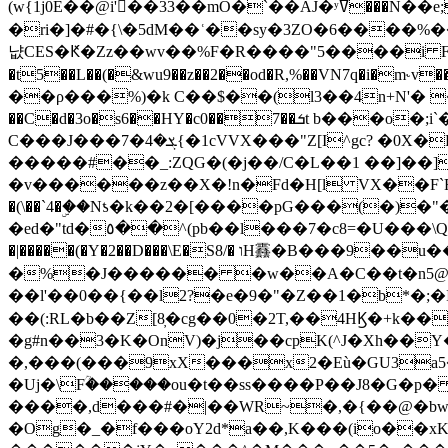
(w{1j0E��@i'��33��mO�`��AJ�ʸߜ���N��e;�vv�3R�5� [���cc�L"�g�r���Wz�.m#��Q�Bv���+��2K�tN������^�}y������Q�ۅUbB,���j�зb*��Q"�zӦc��Y�, B]!hI�KZ�T�5/
�ri�]�#�{\�5dM��ʿ��sy�3ZO�6����%�
냢CES�Ԟ�Zz��wv��%F�R����"5����i FJo߿E�I���J��K^D��iO�I�7<�䌔�l�\�W�H���IK�|ςR3~t@ j����g�E�
�t5��L��(�&wu9��z��2��od�R,%��VN7q�i�m
��ρ���%)�k C��$��(l3��4n+N'� 
��C�d�3o�s6��HY�c0��7��ܭt b���o�;i`�$R�N[z���h�K����-�]T�4�n�k�<ł@1�u���_�x�u�
C���J���ܮ�4�7{�1cVVX���"Z[I^gc? �0X�Ry��'�u��.̼�+��R��RnF$��/XHkDQ��*!"�����
�����#��_:ZQG�(�
j��/C�L��1 ��]��
�v������z��X�!n�Fd�H[l VX��F`R��M�oG�m�������ۼA��XXˮ~��^
�(\��`4�ۣ��Nƾ�k��2�[����pG���(�)
�ed�"td�٥��^(pb��l���7�c8=�U���\Q����wƜ�M�t�l��N��Z#��3E<���X@��|���8��2f�(� u��� �K�Zе?��TӊjLEn��m
�|�����(�Y�2��D���\E�S8/� וH䨺�B���9��u��/؆���5�<�ʾV#2ύ�)e��-�j�*A:�z'%�B��$��d{ڀ ��s!������g�fX��1�Z�[eC�m� �-
�%�J������ �w��A�C��t�n5@��
��l'��0��{��l2?�e�9�"�Z��1�b*�;�ІV:
��(:RL�b��Z[8̦�cg��0�2T,��4HϏ�+k��
�g#n��3�K�OnV)�j��cpK(^J�Xh��
�,���(���9xX���x2�Eù�GU3a
�Uj�\Fؒ�����ou�t��ss����P��J8�G�p� ��Ғ�a� �{?���r8oJI��ȋ
����,d���#�|��WR~�,�{��@�bw�
�Og�_�f���oY2ԁ*a��,K
���(io��x