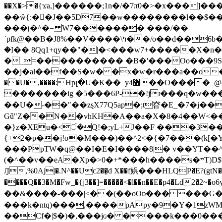
��X�>�{ϫa,]������;1n�/�7π0�>�x���]�����z����/�7?� �{�خ�0���
��ŵ{:��J��5D7��w��������l��$����^������e$
���ʈ�^�= W7������� ���/��
`pfk@��B�J8%��V����\ߤ��/o��d��6b�@��J�tqw3�}>Y]������<�b��̌��{B���~v_v��fT`��88���i⥀��>�����>�ޯ�'�����?
�I�� 8Qq1+qy��"�|�<���w󠒪7+�����X�n�F�a��M<�ح��]��g�����`�s��z�C�
�_=���������� �B�'���Oo���9S�z
��j�al��f��S�w� �x�w�r���a��o���W�1� �Ā5
�������ig �5���6P-�!jɪ���q�w�������z���9��� e�`Jd �ܒo�
��U�-��"��zȿX77Q5ap�;t昚�E_�7�j��
Gǖ"Z��N��vhKH�A��a�X�8�4��W<��7�
{+2�p��j!o�M���)��^2<�{�7���(k[�Y�JT�Z��@`h,�@�
���PpTW�q@��I�E�I����8|� v��YT��^
(�^��v��eA�Xp�>0�+*���h����s�ײT)D$%�AQ�To�*�>W�^�=�.�9�Ύ҇�z�l�E�����F�U��#�X�#�dM���$��;�)0�g�OH�����w�����ҋ��
Ԓ,%0Aj|�.N^��Uc2��̝d X��f娯���HLQP�E?(gtN
����Q��3�M�Fw_�{j3��]=�����<�l��n��E�p4�Ld2�2~�o6y��oy=$7�y�r�
��&����-���|<��(��oOɒ��� ���G�8Bl AT}w���
���k�ntq)���,����pApy�9�Y�1zWM
��Cf�|$�)�,���jɢ� ����k���0�