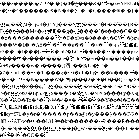
&�+�zwYFEÙ4�~�_�̾� ӽ�+�.x�|
�N�d�.�=�Ç����֍�i�{���fZV�nw�����ەys��2��`m��
�4�;�^�� 8�s�q���7?
���S������*�F�xIvͯɶ�0���/,�CV�ϸzw
����a�� �<��އӻyD���1�KS�w���!
��U�,����:Hpլ�U�K��_y4߼��O����_@c7��=�i���|ܝ S�mƯ�BÓ��k�� ����p
x
�m��1��d|��;�X�xxsrr�3��J�I�@3g�g��㝼
x+9y����w�u����;{㵋; ��쫝U'�'�
uU���1"���g�t�dL�Ep��V�����8u� ��
�}z�XEu�<ं�Q!�;yL+J��F �
���%� ��ר-�<5/D�>�d�����1!u8JP�@TE� �P�1��?
^�h9xa�Bp53q$���R�ЅV!�^Fv o���0y�
�0j�LXM�����dd�p��'X��,p����������>i�/A���
`�����ӻ��s@(�y���ݞ���F/S��_T��Õ�������w��h�'U��_��L!
L}J.9=�kr������?|���R����Wߙ���o�O���ӯ�����
�c�N̐j����_s��]�_W7����>��1"��
��0�4�OQ��