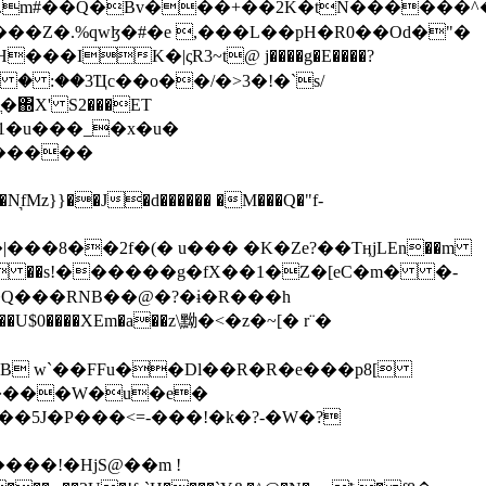
���Z�.%qwɮ�#�e ,���L��pH�R0��Od�"�
��/� � :��3Ҵc��o��/�>3�!�`s/
΍X' S2���ET
�Q���RNB��@�?�ɨ�R���h
X��U$0����XEm�a��z\黝�<�z�~[� r¨�
B w`��FFu��Dl��R�R�e���p8[
�����W�u�e�
���!�HjS@��m !