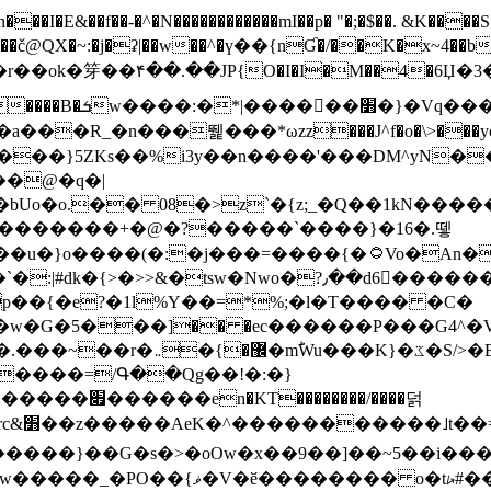
N������������mI��p� "�;�$��. &K����S�vק ������z�I2>z�� �tp��g�T
~:�j�ʡ|��w��^�ү��{nƓ�/��K�x~4��b�����r 1t
���}5ZKѕ��%i3y��n����'���DM^yN�
��@�q�|
08�>z`�{z;_�Q��1kN������\f; �ۭ�ԗ�ݳ��d����
���������+�@�?�����`����}�16�.뗗
p��{�e?�1l%Y��=*%;�l�T���� �C�
�7�w�G�5���]�� �ec������P���G4^�
�W#�I��*]\W��)Ħ�1��fC}
����=/Գ��Qg��!�:�}
��}��G�s�>�oOw�x��9��]��~5��i���>�
�骦t��UU�{�<��Z�.R����w77*jk8{|