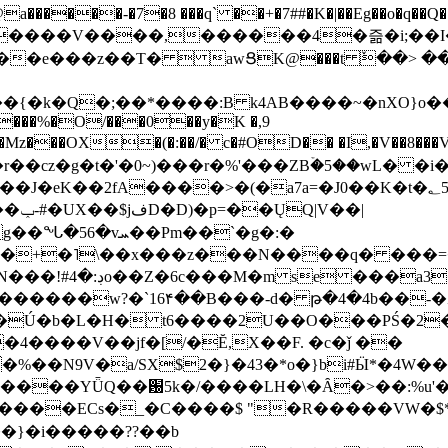
���-�7�8 ���q` ��+�7##�K�|��Eg��o�q��Q�˩mw���XN�N�یb/�N
p�e����V����,������4�즒�i;��
�T�  awՑK@���t ٚ��> ��[v�[�6I�ŅR��ݍ
�;���{�k�Q�;��*����:B k4AB����~�nXO}o���
���%�O/���0��y�K �,9
z���OX�(�:��/� c�#OD�� �I,�V��8��
b�r��cz�g�t�'�0~)���r�%'���ZBۡ�5��wL� �
��2fA����>�(�a7a=�J0��K�t�؂5q�T�5�;UC6
��|
�Pm��`�g�:�
>�<�+�˥\��x���z���N����q� ��
���[�DV�o�|
�����w?�`16۴��B���-d� թ�4�4b��-�
�2�Ú�b�L�H� t6����2U��O���PŚ�2
4����V��jf�[/�Ĕ,X��F. �c�ǰ ��
�%��N9V�a/
SX$2�}�43�*o�}bi#Ӹ*�4W
c8A����ECs�_�C����$ "�R�����VW�$
}�i�����??��b