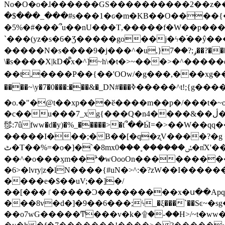
No�O�o�ɺ������GS����������2��z�����i��n�
�$���_���#s���1�ԍ�m�KΒ��O����{��Y
�5%�#���՞u��nU���T,��� ��f�W��p�
`���(yz�s�6�Ʒ�����go��j�ϟ�֜��ŷ���
�����N�s����9�j���^�u,}ݛ;?��7��?�������-
\�s����X|kD�᩺x�^]~h\�t�>~���>�^���
��t,����P��{��'OOw/�g���,���xg��-c�zt
����~\y�7�0���:���&�_DN#���ߢ�����^t!;{g������'��v�-\�f=���`�����ymn~����/ꧽ�(�����&�]j��/ǫ�*8�x���Km�v�m�I}
�o.�"�@t��xp���ӗ����m��p�/���t�~o'�
�c��u���7_xg{���Q�n4����&��ڷ�v�j�ۣ�xo�3��ƙ{��\�9���?:g�/��k�Cp.?�#�q&��m����=
髿:7ûfww�d�y)�%_�����>�t՞��Ӹ=�>��W��qq����ܞ����{K�y�8����2~��o� f��pxW�l/:��;A��:;}z��2Ly���
�����I���;�B��[�q�ʐV����?�g 
ٹ�T��%=�o�]�`�8mxݽ������˳���0�n̾X'��3ǘ9����������I�&��G�������z>��]�%��/
��^�o���ӽm��ܑ�wOooOn����������U3:ٹ>ߦ��8�.B#4���������O�g��~��<{�_��N���}y�
�6>�lvry|z�lN����{#uN�>^:�?zW��I��
����e�$��uV;��]�/
��[���ٵ�����Ͻ���������x�ս��Apq�����޻�V����O�cp����ٝy{����:�k�ןNݯOOCyx6���&���?���s���
���8v�d�]�9��6���;ϟ_�ξ���`��Sͼ~�sg��jgg�|���-
��o7wG�����Ͳ���v�k�۩�-��H>/~t�ww�