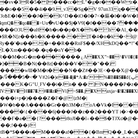
��o��5��4i��9._v3�Sg�V 97un33q��
���?
˞v��qmQ�/�qo�� �>Uu߲�vU��$j�Vͦ9[�f����7ް
���O3U�aH�h�s��p�X�%� b�Al_��ֲ�
]L�Xm���0�˒�q��nY�b�
�V0�{��N͉fMz}}��J�d������ �M���Q�"f-
�"�]��B�N(��8z[��l��V��"��)
�K�G"UͺFV��i�Jn� ��: ]N����P�z
�V�H��7�.#�l�z�Vi]
~$��.j�Xaxja~�!�2���
���i+p�)����Z�F�@\|zM�|
Y�W�b��A���k�Gr��h3M�z?oA�Vk�I� �
5����\{����6j���J��z��2���YT i�>
۾��$�TJXʛ�@���5J�P���<=-���!�k�?-�W�?
�;!���)!
KtB�*$���s�M����af��{�BmQ��_L�q�