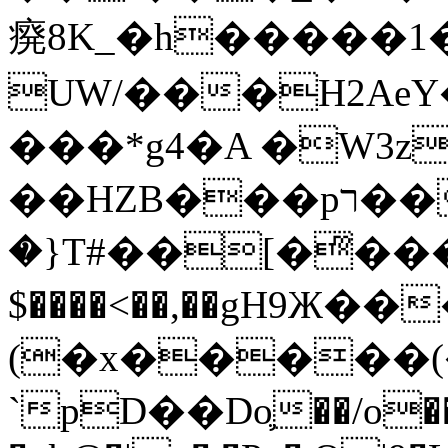
㾱8K_�h�����1
UW/���H2AeY�
���*g4�A �W3z
��HZB���pר��b�wO�N��{@H�m�F{���ۣ��?
�}T#��[�ͫ���
$����<��,��gH9Ж
(�x�����
`pD��Do֛��/o��