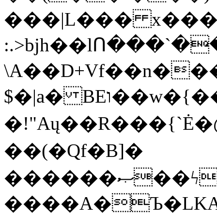
���|L��� x���b
:.>bjh��lՈ���`
\A��D+Vf��n��
$�|a� BEו��w�{���;���q�X��d%�������W� hU�(�1�Ū}9�S�F<��i�L3�;�
�!"Aų��R���{`
��(�Qf�B]�
������ޞ��ϟak��r��_39$�8�p���7�2�yIZ�R��x��/
����A�Ъ�LKA