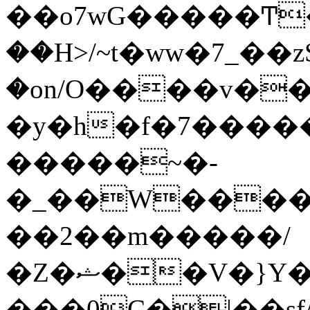
��o7wG�����Ͳ
��H>/~t�ww�7_��z
�on/O����v�
�y�h�f�7����
�����~�-
�_��W����;
��2��m�����/
�Z�ޝ��V�}Y�I�ծ�O�����S��]z��w��7�޷�����h���u��7w.ϻ���8X��ͮ�����W�dm�Jߜ��q/>?
���0C�|��sf