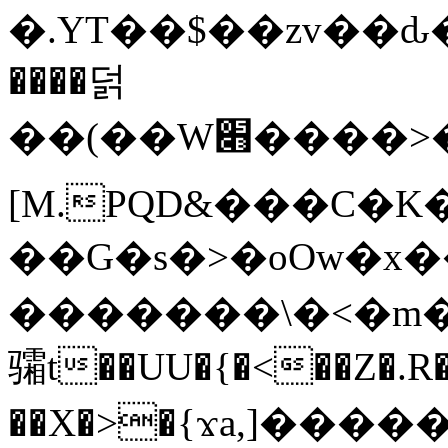
�.YT��$��zv��ԃ
����덝
��(��W׋����>��O>�d�%Y�@�@ڻ<�z{rc&׻��z�����AeK�^�����������˩t��=x~
[M.PQD&���C�K
��G�s�>�oOw�x�
�������\�<�m�PU�5�Ǉ*X�
骦t��UU�{�<��Z�.R�
��X�>�{ϫa,]�����