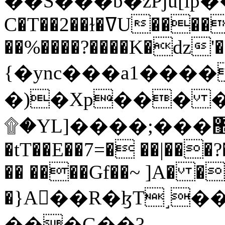
C�T��2��ɫ�ߜU����2�L�����m" �
��%����?����K�ǳ'�
{�ync���a1����
�)�Xp��� �
۩�YL]����;���׿�޽������+��k��o���O�Zt�6�[a��v_r;�b�f���==
�tT��E��7=� ��|���?
�� ����Gf��~ ]A� �
�}A��R�ɮT˼�
���G��?