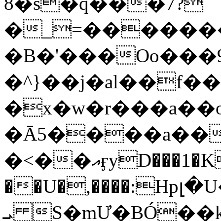
8�s�q���7?
�_=�����
�B�'���Oo���9
�^}��j�al��f
�x�w�r���a�
�Ā5����a��
�<��އӻyD���1�KS�w���!
��U�,����:Hpլ�U�K��_y4߼��O���
ܝ S�mƯ�BÓ�