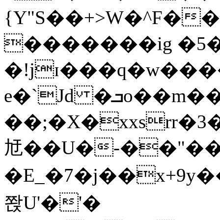
{Y"S��+>W�^F�
�������ig �5
�!jɪ���q�w��
e�`Jd �ܒo��m��1��d|
��;�X�xxsrr�
㝼��U�-��"��zȿ
�E_�7�j��x+9y�
쫝U'�'�