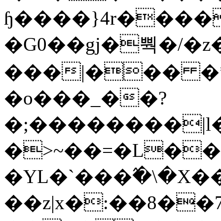
ɧ����}4r����
�G0��gj�뿩�/�z
���|��� �
�o���_��?
�;��������|
�>~��=�L��
�YL�`���߬�\�X�
��z|x�:��8�