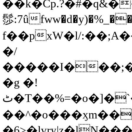
��k�Cp.?�#�q&�
髿:7ûfww�d�y)�%_�����>
f��pxW�l/:��;A
�/
�����I���;�
�g �!
ٹ�T��%=�o�]�`�8mxݽ������˳���0�n̾X'��3ǘ9����������I�&��G�������z>��]�%��/
��^�o���ӽm��ܑ�wOooOn���������
�6>�lvry|z�lN���