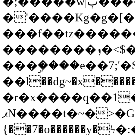
�;�����w|ٻ����<-
�'����Kg�g�[�k
���f��tz�����
��������ܙ�<$��������s���
���ۣ����e��7;'�Sc����ߋv
��l��dg~�x������G��6�{`�g���ݝ
�r�x����q��1
ޕN����t�~�>�G�{�Wރ�sl̞�@x_:�ˏ��՛��zU;wk�F�m�q}
{��7�o������y�