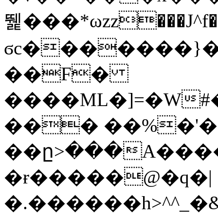
뛡���*ωzz���J^f�o
ϭc�������}��
�
�F�
����ML�]=�W#
��� ��%�'�
��ը>���A����
�ɍ�����@�q�|
�.������h>^^_�