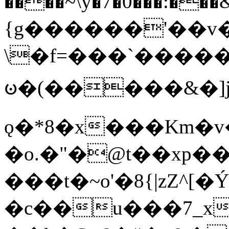
����~\y�7�0���:���&�_DN#�
{g������'��v�
\�f=���`�����
ꧽ�(�����&�]j
ǫ�*8�x���Km�v
�o.�"�@t��xp�
���t�~o'�8{|zZ^[�
�c��u���7_xg{���Q�n4���