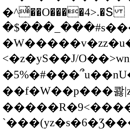
�^ͯ��O����4>.�Տ
�$���_���#s��
�W�����v�zz�u�
<�z�yS��J/O��>wn
�5%�#���՞u��nU
��f�W��p���콿|z
�����R�9<����
`���(yz�s�6�Ʒ�