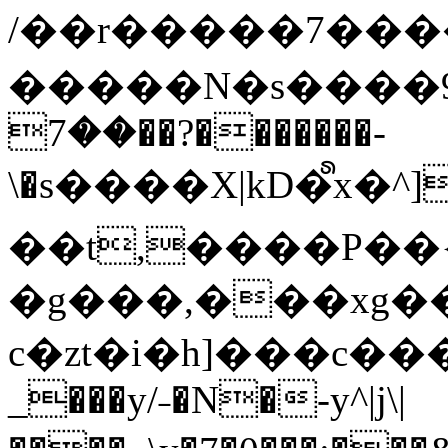
/��r�����7��
�����N�s����9�j
��7��?�������-
\�s����X|kD�᩺x
��t,����P��{
�g���,���xg�
c�zt�i�h]���c���
_���y/˗�N�-y^|j\|