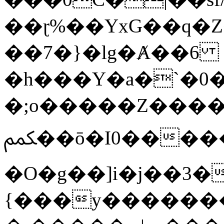
��ɽ%��YxG��q�
��7�}�lg�Ⱥ��6
�h���Y�a�`�0�
�;o�����Z������
ﶻ��ō�I0�����o�b�{L������3����2�O.z���/
�O�g��]i�j��3�u�̨S;�ܳ
{���y������