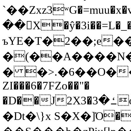
`��Zxz3ʷG�=muu�
��񛆻X�ŷ�3i��=L�
ъYE�T�2��;e�
�(��A����
� �>.�6��O��
ZI���6�7FZo��"�
�D��J2X3�ߑ�3o�|aak�q�@����]�K���w���r;�
�Dt�\}x S�X�]Ό�