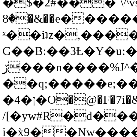
�$�2#���`\^vs
�8�&��e�������:�\���{��9�����g��f�r?
ˣ��iʇz�,���
G��B:��3Ƚ�Y�u:�
ڒ���n����%J^�}
��q;�����e;��
/[�yw#R�d���
i�x̀9��Nw����