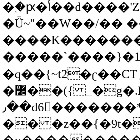
�ۭ�ԗ�ݳ��d����'Z����>!pQ}
�Ǖ~"��W��/�� ��
����K�������
�����`����}�1
�q��{~t2�ʗ��CT؍���������{�~}ur����u�}o����(�:�j���=����{�۝Vo�An��J^��������M\M�'{{l�i
�߼��({ _�g�.Nfӻg����f7z91o^��̤^�>��2�`�:|#dk�{>�>>&�tsw�Nwo�?
٫��d6򆧇�������*��[|^]oo���NW~zz>�X&�u�=K?
�� �z��{�9t�