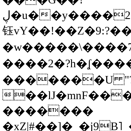
ڸ�u��y����2o�Gc���t!W���k+(���
钰vY��!��Z�9:?� �
�w�����\����7�
����2�?h�ʆ 
�������U "?
��lJ�mnF��
�������
�xZ|#��]�_�j9B