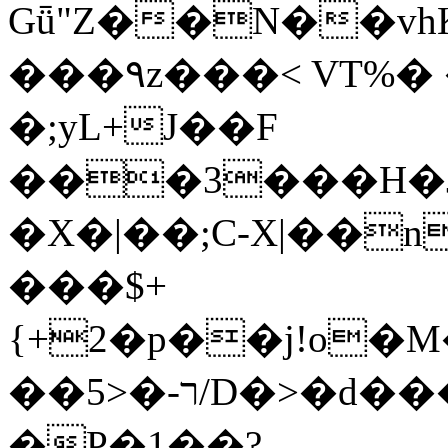
Gǖ"Z��N��v
���٩z���< VT%� �}z�XEu�<ं�Q!
�;yL+J��F
���3���H�J:~�
�X�|��;Ϲ-X|��n
���$+
{+2�p��j!o�
��ר-�<5/D�>�d�����1!u8JP�@TE�
�P�1��?