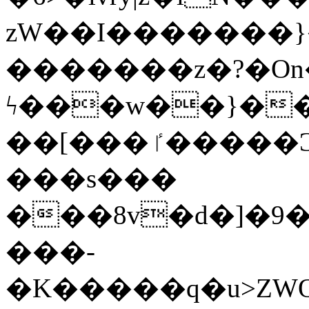
zW��I�������}�
�������z�?�O
ϟ���w��}��
��[���ٵ�����Ͻ���������x�ս��Apq�����޻�V����O�cp����ٝy{����:�k�ןNݯOOCyx6���&���?
���s���
���8v�d�]�9��6
���-
�K�����q�u>ZWOO�w��߼��W�a���p��