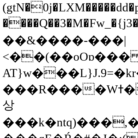
(gtN�0j�LXM�����dd
����Q��3�M�Fw_�{j3��]=����
��&����-���|
<��(��oOɒ���
AT}w���L}J.9=�
���R����Wߙ���o�O���ӯ��������?
상
���k�ntq)���,