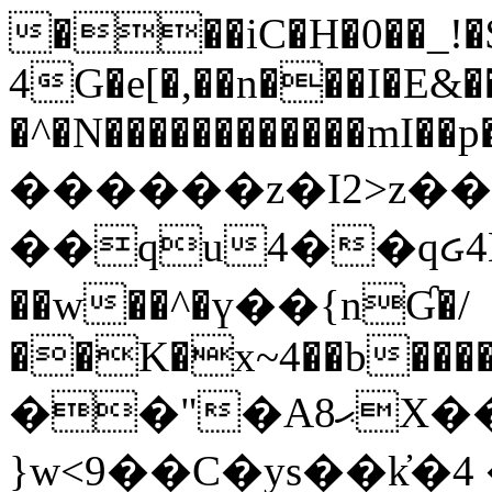
���iC�H�0��_!
4G�e[�,��n���I�E&��
�^�N������������mI��p�
������z�I2>z��
��qu4��qᏽ4H&A
��w��^�ү��{nƓ�/
��K�x~4��b�����
��"�Aޙ8X��M��K�D
}w<9��C�ys��k҆�޼� :���4�� 4�E0���oӮ�