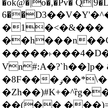
�ok@�|o�,�Pv� Q|9
6��D3��V�Y'�
�1�<�&���
��h���n��Cd
�����˫���4�D�
Vn#:A�?`h��]p�
�8F���ݛ��*\��U��S
�Zh��)#K+�^ȑg�
��(�� ���)=�