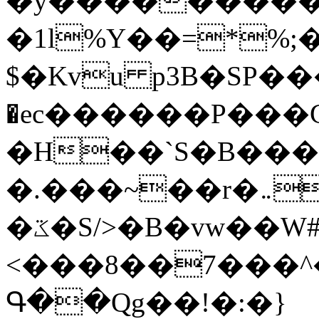
�y�����������
�1l%Y��=*%
$�Kvu p3B�SP�
�ec������P���G
�H��`S�B��
�.���~��r�޼�}�܅�mؕWu���K}
�ػ�S/>�B�vw��W#�I��*]\W��)Ħ�1��fC}
<���8��7���
Գ��Qg��!�:�}