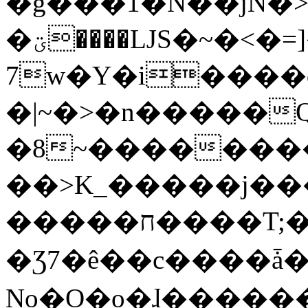
�g���1�N��jN�
�ؾ����ǇS�~�<�=]����^vz��{{��t�%
7w�Y�i����
�|~�>�n�����
�8~��������
��>K_�����j��
�����ח����T;�uU�w��oovW�N�\�v�̓��N��6xz��z^��s�;
�Ʒ7�ê��c����ǡ�Oo
No�O�o�ɺ����