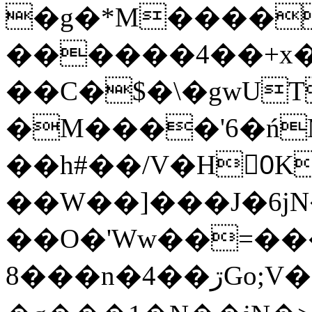
�g�*M����
������4��+x�
��C�$�\�gwUT
�M����'6�ń
��h#��/V�H0ٍK�7'�1�L�A�2
��W��]���J�6jN
��O�'Ww��=���
�8��n�4��ڗGo;V���y��4����n�7�v���Lu�/