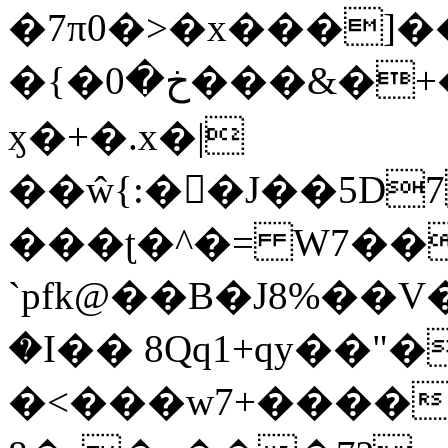
�7π0�>�x���]
�{�خ�0���&�+�zwYFEÙ4�~�_�̾�
ӽ�+�.x�|
��ŵ{:��J��5D7��
���ʈ�^�= W7��
`pfk@��B�J8%��V����\ߤ��/o��d��6b�@��J�tqw3�}>Y]������<�b��̌��{B���~v_v��fT`��88��
�I�� 8Qq1+qy��"�
�<���w󠒪7+�����X�n�F�a��M