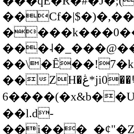
���qE�Ŕ�#�J�;(
��Cf�|$�)�,�
����k���0�
���˨�_���@��
��\�Ȇ��!7�k
��ZH�ڠ*ji0��탃
6����(�x&b��
��l.d-
��i���_�ȼ"�Z�����׋����\�\�w3�|W'�L8y<#�Y�HX�*b��.̏