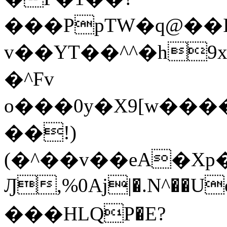
���PpTW�q@��
v��YT��^^�h9x
�^Fv
o���0y�X9[w��
��!)
(�^��v��eA�Xp�>0�+*���h����s�ײT)D$%�AQ�To�*�>W�^�=�.
Ԓ,%0Aj|�.N^��Uc
���HLQP�E?