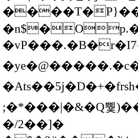
����T�Ρ}�
�n$�Op.
�vP���.�B�r�I7�gp~H
�ye�@��� ��.�c
�Ats��5j�D�+�fr
;�*���|�&�Q뿿)�
�/2��]�