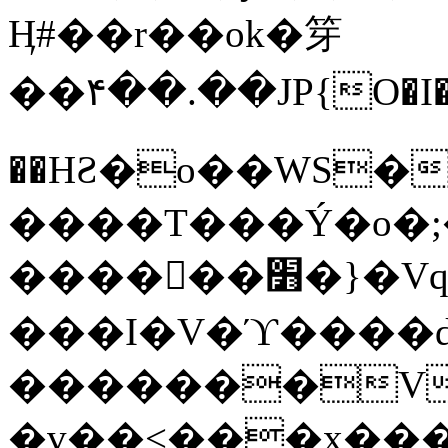
Ӊ#��r��ok�笌
��۴��.��JP{O�I
��ΗƧ�o��WS�
����T���Ý�o�;����������
������׻�}�Vq���j¯���P�.QwO�ｓ
���I�V�ϓ����d
�������V
�v��<���x���ۻ��a���R_�n���