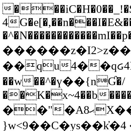
���iC�H�0��_!
4G�e[�,��n���I�E&��
�^�N������������mI��p�
������z�I2>z��
��qu4��qᏽ4H&A
��w��^�ү��{nƓ�/
��K�x~4��b�����
��"�Aޙ8X��M��K�D
}w<9��C�ys��k҆�޼� :���4�� 4�E0���oӮ�