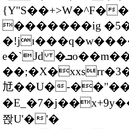
{Y"S��+>W�^F�
�������ig �5
�!jɪ���q�w��
e�`Jd �ܒo��m��1��d|
��;�X�xxsrr�
㝼��U�-��"��zȿ
�E_�7�j��x+9y�
쫝U'�'�