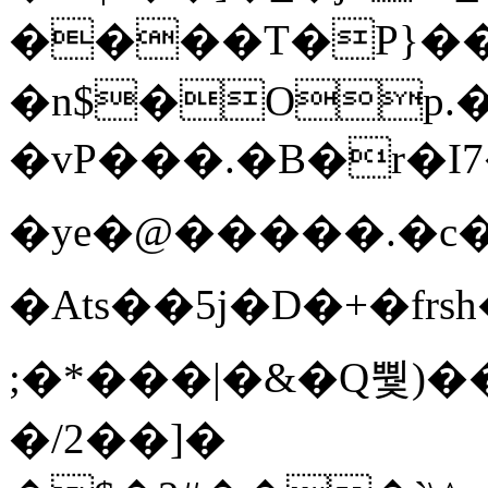
����T�Ρ}�
�n$�Op.
�vP���.�B�r�I7�gp~H
�ye�@��� ��.�c
�Ats��5j�D�+�fr
;�*���|�&�Q뿿)�
�/2��]�