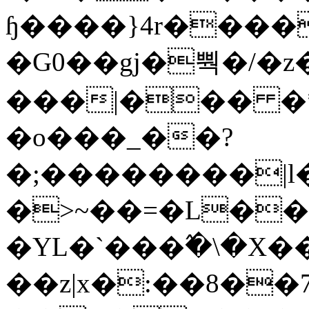
ɧ����}4r����
�G0��gj�뿩�/�z
���|��� �
�o���_��?
�;��������|
�>~��=�L��
�YL�`���߬�\�X�
��z|x�:��8�