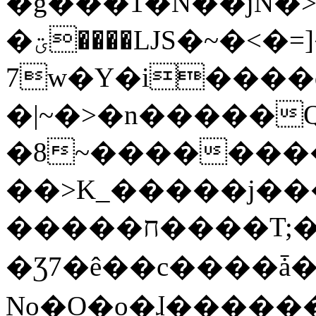
�g���1�N��jN�
�ؾ����ǇS�~�<�=]����^vz��{{��t�%
7w�Y�i����
�|~�>�n�����
�8~��������
��>K_�����j��
�����ח����T;�uU�w��oovW�N�\�v�̓��N��6xz��z^��s�;
�Ʒ7�ê��c����ǡ�Oo
No�O�o�ɺ����