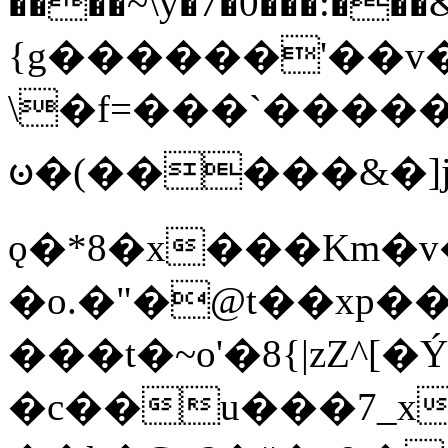
����~\y�7�0���:���&�_DN#�
{g������'��v�
\�f=���`�����
ꧽ�(�����&�]j
ǫ�*8�x���Km�v
�o.�"�@t��xp�
���t�~o'�8{|zZ^[�
�c��u���7_xg{���Q�n4���