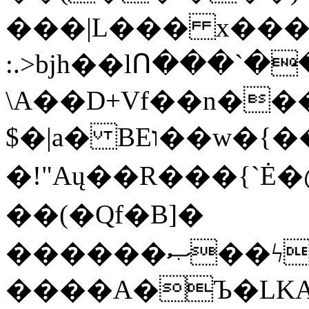
���|L��� x���b
:.>bjh��lՈ���`
\A��D+Vf��n��
$�|a� BEו��w�{���;���q�X��d%�������W� hU�(�1�Ū}9�S�F<��i�L3�;�
�!"Aų��R���{`
��(�Qf�B]�
������ޞ��ϟak��r��_39$�8�p���7�2�yIZ�R��x��/
����A�Ъ�LKA