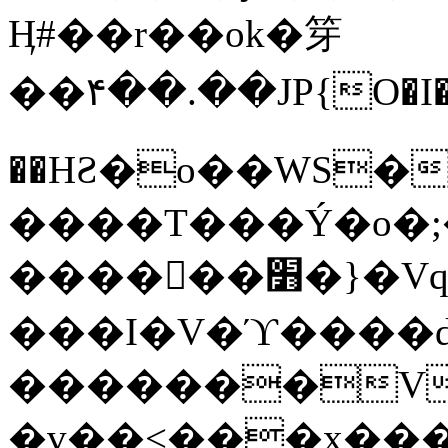
Ӊ#��r��ok�笌
��۴��.��JP{O�I
��ΗƧ�o��WS�
����T���Ý�o�;����������
������׻�}�Vq���j¯���P�.QwO�ｓ
���I�V�ϓ����d
�������V
�v��<���x���ۻ��a���R_�n���