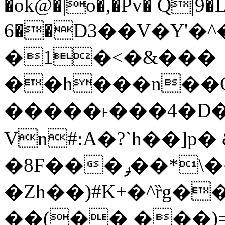
�ok@�|o�,�Pv� Q|9
6��D3��V�Y'�
�1�<�&���
��h���n��Cd
�����˫���4�D�
Vn#:A�?`h��]p�
�8F���ݛ��*\��U��S
�Zh��)#K+�^ȑg�
��(�� ���)=�