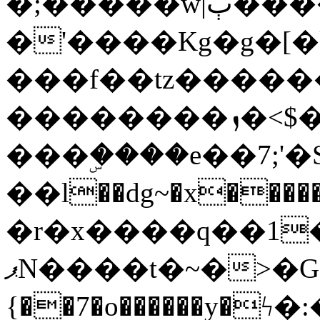
�;�����w|ٻ����<-
�'����Kg�g�[�k
���f��tz�����
��������ܙ�<$��������s���
���ۣ����e��7;'�Sc����ߋv
��l��dg~�x������G��6�{`�g���ݝ
�r�x����q��1
ޕN����t�~�>�G�{�Wރ�sl̞�@x_:�ˏ��՛��zU;wk�F�m�q}
{��7�o������y�