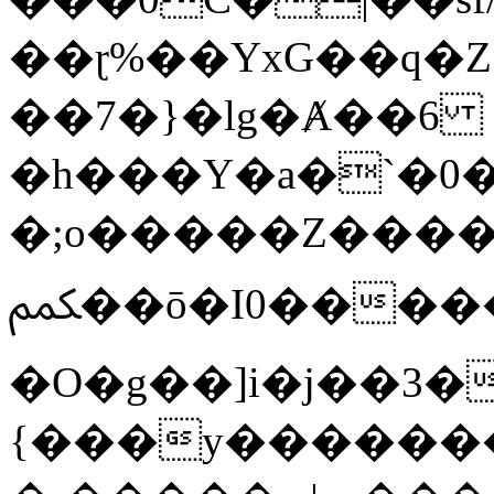
��ɽ%��YxG��q�
��7�}�lg�Ⱥ��6
�h���Y�a�`�0�
�;o�����Z������
ﶻ��ō�I0�����o�b�{L������3����2�O.z���/
�O�g��]i�j��3�u�̨S;�ܳ
{���y������