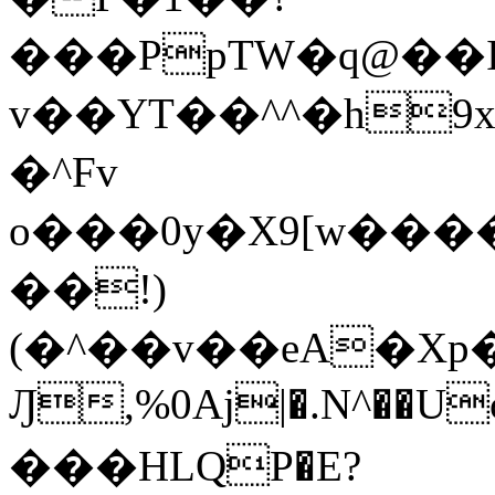
���PpTW�q@��
v��YT��^^�h9x
�^Fv
o���0y�X9[w��
��!)
(�^��v��eA�Xp�>0�+*���h����s�ײT)D$%�AQ�To�*�>W�^�=�.
Ԓ,%0Aj|�.N^��Uc
���HLQP�E?