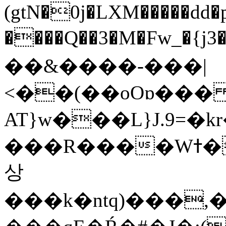
(gtN�0j�LXM�����dd
����Q��3�M�Fw_�{j3��]=����
��&����-���|
<��(��oOɒ���
AT}w���L}J.9=�
���R����Wߙ���o�O���ӯ��������?
상
���k�ntq)���,