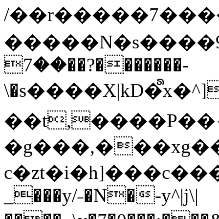
/��r�����7��
�����N�s����9�j
��7��?�������-
\�s����X|kD�᩺x
��t,����P��{
�g���,���xg�
c�zt�i�h]���c���
_���y/˗�N�-y^|j\|