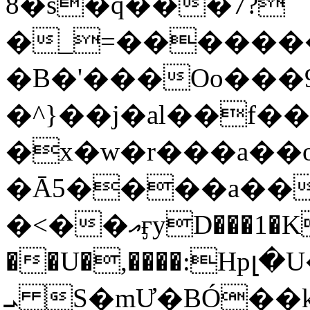
8�s�q���7?
�_=�����
�B�'���Oo���9
�^}��j�al��f
�x�w�r���a�
�Ā5����a��
�<��އӻyD���1�KS�w���!
��U�,����:Hpլ�U�K��_y4߼��O���
ܝ S�mƯ�BÓ�