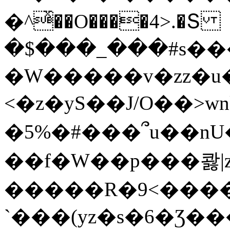
�^ͯ��O����4>.�Տ
�$���_���#s��
�W�����v�zz�u�
<�z�yS��J/O��>wn
�5%�#���՞u��nU
��f�W��p���콿|z
�����R�9<����
`���(yz�s�6�Ʒ�