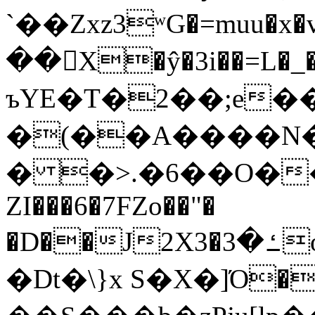
`��Zxz3ʷG�=muu�
��񛆻X�ŷ�3i��=L�
ъYE�T�2��;e�
�(��A����
� �>.�6��O��
ZI���6�7FZo��"�
�D��J2X3�ߑ�3o�|aak�q�@����]�K���w���r;�
�Dt�\}x S�X�]Ό�