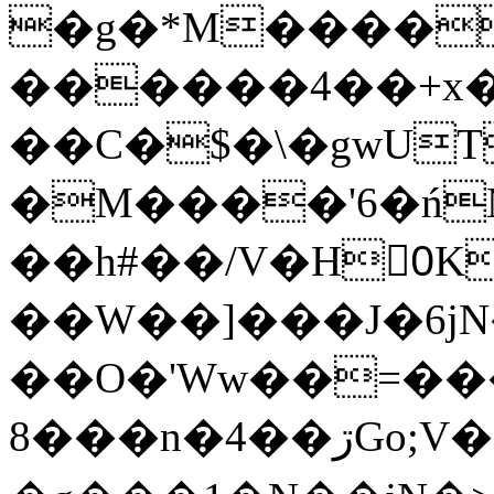
�g�*M����
������4��+x�
��C�$�\�gwUT
�M����'6�ń
��h#��/V�H0ٍK�7'�1�L�A�2
��W��]���J�6jN
��O�'Ww��=���
�8��n�4��ڗGo;V���y��4����n�7�v���Lu�/