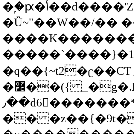
�ۭ�ԗ�ݳ��d����'Z����>!pQ}
�Ǖ~"��W��/�� ��
����K�������
�����`����}�1
�q��{~t2�ʗ��CT؍���������{�~}ur����u�}o����(�:�j���=����{�۝Vo�An��J^��������M\M�'{{l�i
�߼��({ _�g�.Nfӻg����f7z91o^��̤^�>��2�`�:|#dk�{>�>>&�tsw�Nwo�?
٫��d6򆧇�������*��[|^]oo���NW~zz>�X&�u�=K?
�� �z��{�9t�