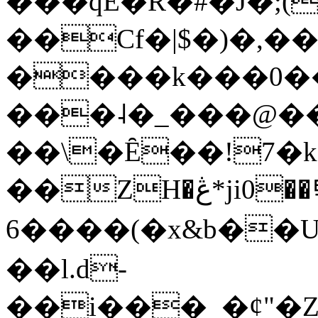
���qE�Ŕ�#�J�;(
��Cf�|$�)�,�
����k���0�
���˨�_���@��
��\�Ȇ��!7�k
��ZH�ڠ*ji0��탃
6����(�x&b��
��l.d-
��i���_�ȼ"�Z�����׋����\�\�w3�|W'�L8y<#�Y�HX�*b��.̏