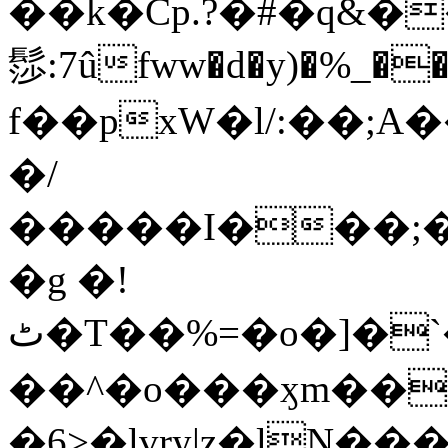
��k�Cp.?�#�q&�
髿:7ûfww�d�y)�%_�����>
f��pxW�l/:��;A
�/
�����I���;�
�g �!
ٹ�T��%=�o�]�`�8mxݽ������˳���0�n̾X'��3ǘ9����������I�&��G�������z>��]�%��/
��^�o���ӽm��ܑ�wOooOn���������
�6>�lvry|z�lN���