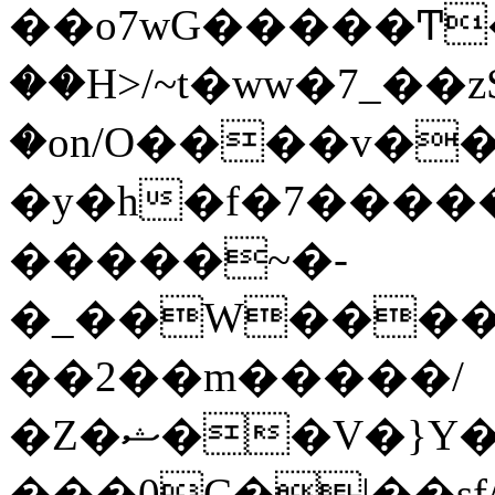
��o7wG�����Ͳ
��H>/~t�ww�7_��z
�on/O����v�
�y�h�f�7����
�����~�-
�_��W����;
��2��m�����/
�Z�ޝ��V�}Y�I�ծ�O�����S��]z��w��7�޷�����h���u��7w.ϻ���8X��ͮ�����W�dm�Jߜ��q/>?
���0C�|��sf