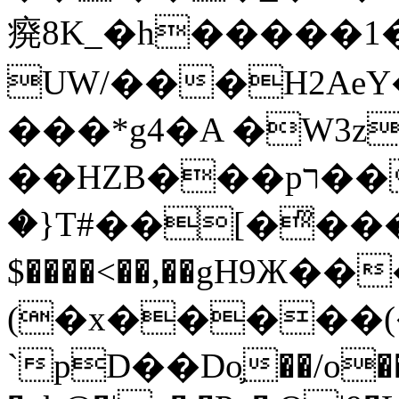
㾱8K_�h�����1
UW/���H2AeY�
���*g4�A �W3z
��HZB���pר��b�wO�N��{@H�m�F{���ۣ��?
�}T#��[�ͫ���
$����<��,��gH9Ж
(�x�����
`pD��Do֛��/o��