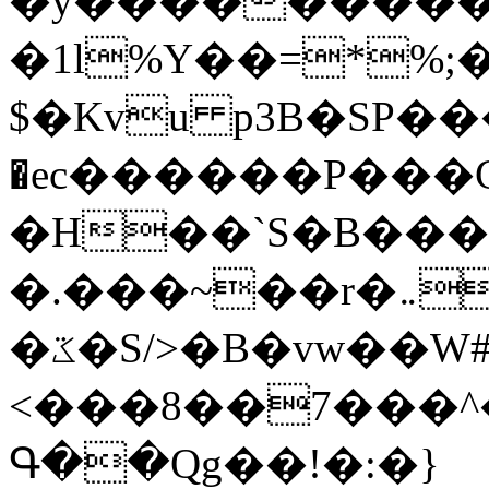
�y�����������
�1l%Y��=*%
$�Kvu p3B�SP�
�ec������P���G
�H��`S�B��
�.���~��r�޼�}�܅�mؕWu���K}
�ػ�S/>�B�vw��W#�I��*]\W��)Ħ�1��fC}
<���8��7���
Գ��Qg��!�:�}