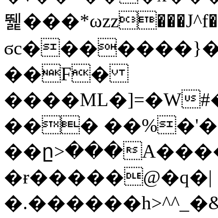
뛡���*ωzz���J^f�o
ϭc�������}��
�
�F�
����ML�]=�W#
��� ��%�'�
��ը>���A����
�ɍ�����@�q�|
�.������h>^^_�