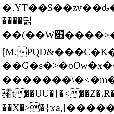
�.YT��$��zv��ԃ
����덝
��(��W׋����>��O>�d�%Y�@�@ڻ<�z{rc&׻��z�����AeK�^�����������˩t��=x~
[M.PQD&���C�K
��G�s�>�oOw�x�
�������\�<�m�PU�5�Ǉ*X�
骦t��UU�{�<��Z�.R�
��X�>�{ϫa,]�����