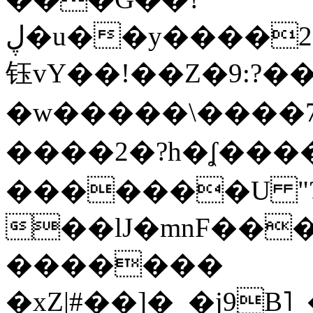
ڸ�u��y����2o�Gc���t!W���k+(���
钰vY��!��Z�9:?� �
�w�����\����7�
����2�?h�ʆ 
�������U "?
��lJ�mnF��
�������
�xZ|#��]�_�j9B