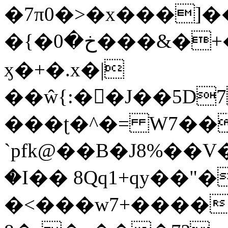
�7π0�>�x���]
�{�خ�0���&�+�zwYFEÙ4�~�_�̾�
ӽ�+�.x�|
��ŵ{:��J��5D7��
���ʈ�^�= W7��
`pfk@��B�J8%��V����\ߤ��/o��d��6b�@��J�tqw3�}>Y]������<�b��̌��{B���~v_v��fT`��88��
�I�� 8Qq1+qy��"�
�<���w󠒪7+�����X�n�F�a��M