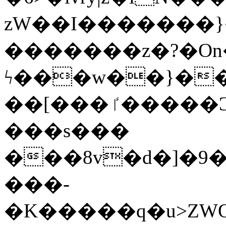
zW��I�������}�
�������z�?�O
ϟ���w��}��
��[���ٵ�����Ͻ���������x�ս��Apq�����޻�V����O�cp����ٝy{����:�k�ןNݯOOCyx6���&���?
���s���
���8v�d�]�9��6
���-
�K�����q�u>ZWOO�w��߼��W�a���p��