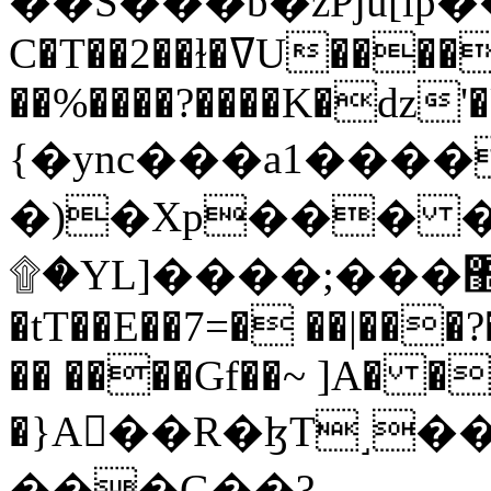
C�T��2��ɫ�ߜU����2�L�����m" �
��%����?����K�ǳ'�
{�ync���a1����
�)�Xp��� �
۩�YL]����;���׿�޽������+��k��o���O�Zt�6�[a��v_r;�b�f���==
�tT��E��7=� ��|���?
�� ����Gf��~ ]A� �
�}A��R�ɮT˼�
���G��?