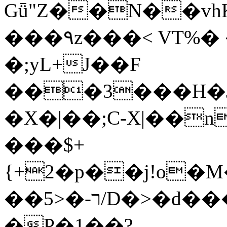
Gǖ"Z��N��v
���٩z���< VT%� �}z�XEu�<ं�Q!
�;yL+J��F
���3���H�J:~�
�X�|��;Ϲ-X|��n
���$+
{+2�p��j!o�
��ר-�<5/D�>�d�����1!u8JP�@TE�
�P�1��?