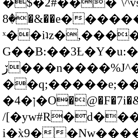
�$�2#���`\^vs
�8�&��e�������:�\���{��9�����g��f�r?
ˣ��iʇz�,���
G��B:��3Ƚ�Y�u:�
ڒ���n����%J^�}
��q;�����e;��
/[�yw#R�d���
i�x̀9��Nw����