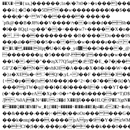
��X�>�{ϫa,]������;1n�/�7π0�>�x���]�����z����/�7?� �{�خ�0���
��ŵ{:��J��5D7��w��������l��$����^������e$
���ʈ�^�= W7������� ���/��
`pfk@��B�J8%��V����\ߤ��/o��d��6b�@��J�tqw3�}>Y]������<�b��̌��{B���~v_v��fT`��88���i⥀��>�����>�ޯ�'�����?
�I�� 8Qq1+qy��"�|�<���w󠒪7+�����X�n�F�a��M<�ح��]��g�����`�s��z�C�
�_=���������� �B�'���Oo���9S�z
��j�al��f��S�w� �x�w�r���a��o���W�1� �Ā5
�������ig �5���6P-�!jɪ���q�w�������z���9��� e�`Jd �ܒo�
��U�-��"��zȿX77Q5ap�;t昚�E_�7�j��
Gǖ"Z��N��vhKH�A��a�X�8�4��W<��7�
{+2�p��j!o�M���)��^2<�{�7���(k[�Y�JT�Z��@`h,�@�
���PpTW�q@��I�E�I����8|� v��YT��^
(�^��v��eA�Xp�>0�+*���h����s�ײT)D$%�AQ�To�*�>W�^�=�.�9�Ύ҇�z�l�E�����F�U��#�X�#�dM���$��;�)0�g�OH�����w�����ҋ��
Ԓ,%0Aj|�.N^��Uc2��̝d X��f娯���HLQP�E?(gtN
����Q��3�M�Fw_�{j3��]=�����<�l��n��E�p4�Ld2�2~�o6y��oy=$7�y�r�
��&����-���|<��(��oOɒ��� ���G�8Bl AT}w���
���k�ntq)���,����pApy�9�Y�1zWM
��Cf�|$�)�,���jɢ� ����k���0�