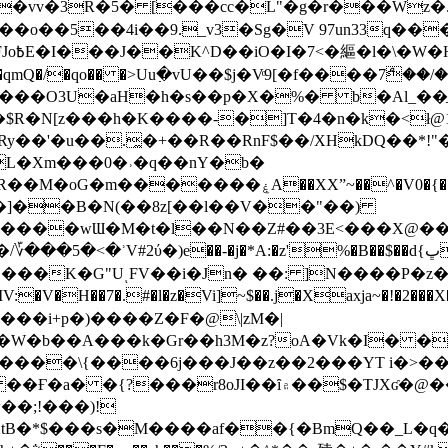
��o��5��4i��9._v3�Sg�V 97un33q��
���?
˞v��qmQ�/�qo�� �>Uu߲�vU��$j�Vͦ9[�f����7ް
���O3U�aH�h�s��p�X�%� b�Al_��ֲ�
]L�Xm���0�˒�q��nY�b�
�V0�{��N͉fMz}}��J�d������ �M���Q�"f-
�"�]��B�N(��8z[��l��V��"��)
�K�G"UͺFV��i�Jn� ��: ]N����P�z
�V�H��7�.#�l�z�Vi]
~$��.j�Xaxja~�!�2���
���i+p�)����Z�F�@\|zM�|
Y�W�b��A���k�Gr��h3M�z?oA�Vk�I� �
5����\{����6j���J��z��2���YT i�>
۾��$�TJXʛ�@���5J�P���<=-���!�k�?-�W�?
�;!���)!
KtB�*$���s�M����af��{�BmQ��_L�q�