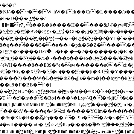
Ǌ^��~��W"hW�}rk��Cr�L����/p��
�ן�4�O�@�F�7i�&�6�īw�:o���X(�������~�~�y���_��=��rۏ7t��R�ΰ����H����
�&J /[�yw#
Q� �B\3�>x�_ �G0��gj�뿩�/�z�#�
�
�������|�>~��=�L���?�YL�`���߬
�w8�q��t���5��#��+�pʣ�6�Z����\�
j]m��N��ԉ�~���x���eo�1Z���/�Z
eWH����8��E09�"e�sw������a0�ci:�j
�X/e��mj�����[t�Rd{�Y�����Ϣ���7[�؏ܡ
���?}���W�L��֍Z�@z��m�]��b*�k[;�
|�z]�n/�d9�Ro4���^�Lӎ>^Ɋ��=kjfǔ�d
�P�����kV�-���q�^$cd �����YQIm����f
:� %�Xl-�H��赑Fq���p�=9p�`�2z�<�A
�wfI���� u0�˗a>vdUp�|��$�ؐ�&` ����