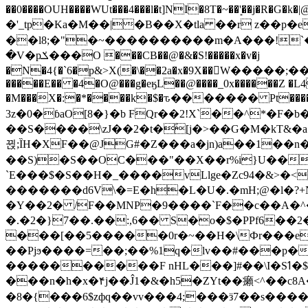
��0����OUH����WUt���4���l�t]NI�8T�~��'͙��j�R�G�k�|@a���
�'_tp�Ka�M��|�B��X�tla ��r z��
��l8;�"�~����������m�A���!`��e���z�
�V�pݎ���O ���CB��@�&�S!�����x�v�j
�N�4{�`6�p&>X(�\��2a�x�9X��򢧰W����
�����E�� �4�O@���g�eӄL��@����_0x������Z �
L4
�M���X�:�*����k�$�ԏ������� Pt����M
3z�0�ɓaO[8�}�b FQr��2!X`��^*�F�
��S����\zJ��2�t�۫[j�>��G�M�kT&�a��J�eK
뀑;ȈH�XF��@JG#�Z���a�jn)a��1��n��ݕ-#�UX��$jفD�D)�p=��ŲQ|V
��S)�S��OC���"��X��r%i}U��g��ᖓ�56�vܚ�
`E���$�S��H�_����vLlge�Zc94�&
�������d6V\�=E�h�L�U�.�mH;@�l�?+N���!#ڊ:�4o��Z�6c���M�m se ���a3
�Y��2� /F��MNP�9����`F��c��A�^�
�.�2�}7��.��:,6�� S�o�$�PPf6�
���[��5�����0r�~��H�\Фr���e�
��Pjϧ����=��;��%1q�lv��#���p�
����������F nHL���]#��\I�Sߗ�$����YǕQ��԰5k�/����LH�\�Ȃ�>��:%u'��3(Y���d�JΕ�gm?�'~V��
���n�h�x�۴j��Ĵ1�&�h5�ZYt��癩<^�� 
�8�{���6$zфq��vv���4;���ӟ7��s�����