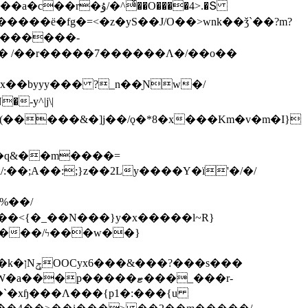
ͯ��O����4>.�Տ
�ё�fg�=<�z�yS��J/O��>wnk��ǯ`��?m?
�'������-
 /��r�����7������Λ�/��o��
]x��byyy��� ?_n��Ɲw�/
-y^|j\|
�����/ϟ���w��}
��`�xɧ���Λ���{p1�:���{u