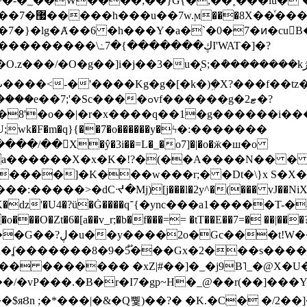
~�-�_��W����;��}G{�,��˳���lu�
�7�}�lg�Ⱥ��6 �h���Y�a�`�0�7�ͷ�cu
����\߸7�{�������ڮI'WAT�]�?
���/��񛆻X�ŷ�3i��=L�_�o7]�|�o�ӝ�ш�o
a������X�x�K�!?�(��A����N�� � 
0��DE�����:�����>�dCᔵ�Mj)[j���l�2y^�(
��� vJ��NiX
��Z�9:?� ����?
�?h�ʆ �������8�9�5֟���Gx�2���
U�� ������� �xZ|#��]�_�j9B˥_�@X
r�I7�gp~H�_@��r(��]���Yb��ڃE����)b��`B� �y
)��$яȢn ;�*���|�&�Q뿿)��?� �K.�C� �/2��