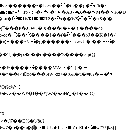
h�~
'~ �}��"�Aޙ8X��M��K�D
�n���^N�g������kwxU� ���
'Z����>!pQ}
VQr?cW
.]7��D%�b/8q?