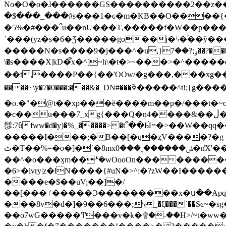
No�O�o�ɺ������GS����������2��z�����i��n�
�$���_���#s���1�ԍ�m�KΒ��O����{��Y
�5%�#���՞u��nU���T,��� ��f�W��p�
`���(yz�s�6�Ʒ�����go��j�ϟ�֜��ŷ���
�����N�s����9�j���^�u,}ݛ;?��7��?�������-
\�s����X|kD�᩺x�^]~h\�t�>~���>�^���
��t,����P��{��'OOw/�g���,���xg��-c�zt
����~\y�7�0���:���&�_DN#���ߢ�����^t!;{g������'��v�-\�f=���`�����ymn~����/ꧽ�(�����&�]j��/ǫ�*8�x���Km�v�m�I}
�o.�"�@t��xp���ӗ����m��p�/���t�~o'�
�c��u���7_xg{���Q�n4����&��ڷ�v�j�ۣ�xo�3��ƙ{��\�9���?:g�/��k�Cp.?�#�q&��m����=
髿:7ûfww�d�y)�%_�����>�t՞��Ӹ=�>��W��qq����ܞ����{K�y�8����2~��o� f��pxW�l/:��;A��:;}z��2Ly���
�����I���;�B��[�q�ʐV����?�g 
ٹ�T��%=�o�]�`�8mxݽ������˳���0�n̾X'��3ǘ9����������I�&��G�������z>��]�%��/
��^�o���ӽm��ܑ�wOooOn����������U3:ٹ>ߦ��8�.B#4���������O�g��~��<{�_��N���}y�
�6>�lvry|z�lN����{#uN�>^:�?zW��I��
����e�$��uV;��]�/
��[���ٵ�����Ͻ���������x�ս��Apq�����޻�V����O�cp����ٝy{����:�k�ןNݯOOCyx6���&���?���s���
���8v�d�]�9��6���;ϟ_�ξ���`��Sͼ~�sg��jgg�|���-
��o7wG�����Ͳ���v�k�۩�-��H>/~t�ww�