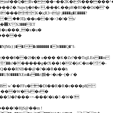
���Z�.%qwɮ�#�e ,���L��pH�R0��Od�"�
��/� � :��3Ҵc��o��/�>3�!�`s/
΍X' S2���ET
�Q���RNB��@�?�ɨ�R���h
X��U$0����XEm�a��z\黝�<�z�~[� r¨�
B w`��FFu��Dl��R�R�e���p8[
�����W�u�e�
���!�HjS@��m !