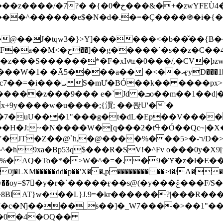
&�+�zwYFEÙ4�~�_�̾� ӽ�+�.x�|
�N�d�.�=�Ç����֍�i�{���fZV�nw�����ەys��2��`m��
�4�;�^�� 8�s�q���7?
���S������*�F�xIvͯɶ�0���/,�CV�ϸzw
����a�� �<��އӻyD���1�KS�w���!
��U�,����:Hpլ�U�K��_y4߼��O����_@c7��=�i���|ܝ S�mƯ�BÓ��k�� ����p
x
�m��1��d|��;�X�xxsrr�3��J�I�@3g�g��㝼
x+9y����w�u����;{㵋; ��쫝U'�'�
uU���1"���g�t�dL�Ep��V�����8u� ��
�}z�XEu�<ं�Q!�;yL+J��F �
���%� ��ר-�<5/D�>�d�����1!u8JP�@TE� �P�1��?
^�h9xa�Bp53q$���R�ЅV!�^Fv o���0y�
�0j�LXM�����dd�p��'X��,p����������>i�/A���
`�����ӻ��s@(�y���ݞ���F/S��_T��Õ�������w��h�'U��_��L!
L}J.9=�kr������?|���R����Wߙ���o�O���ӯ�����
�c�N̐j����_s��]�_W7����>��1"��
��0�4�OQ��