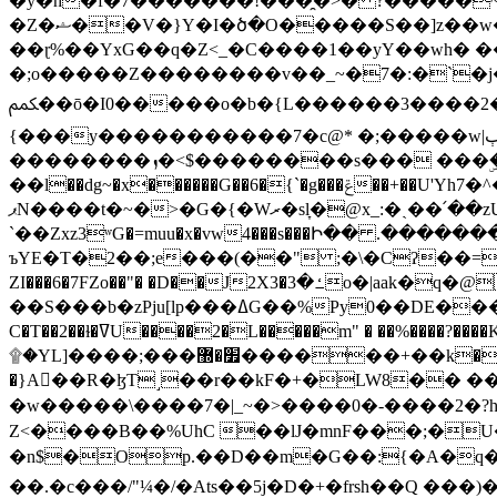
�y�h�f�7�������!���̯�>� ?�����
�Z�ޝ��V�}Y�I�ծ�O�����S��]z��w��7�޷�����h���u��7w.ϻ���8X��ͮ�����W�dm�Jߜ��q/>?���0C�|��sf/
��ɽ%��YxG��q�Z<_�C����1��yY��wh� �
�;o�����Z��������v��_~�7�:�`�j�����
ﶻ��ō�I0�����o�b�{L������3����2�O.z���/�O�g��]i�j��3�u�̨S;�ܳ��������kژ�|p���Io�P,
{���y�����������7�c@* �;�����w|ٻ����<-�'����Kg�g�[�k�)ܹ�X?���f��tz�������˝.8[����v��������W��
��������ܙ�<$��������s��� ���ۣ����e��7;'�Sc����ߋvf������g�2ޓ�?
��l��dg~�x������G��6�{`�g���ݝ��+��U'Yh7�^�8'�o��|�r�x����q��1�g������i����i4���M�z��[}
ޕN����t�~�>�G�{�Wރ�sl̞�@x_:�ˏ��՛��zU;wk�F�m�q}{��7�o������y�ϟ�:�������
`��Zxz3ʷG�=muu�x�vw4���s���Ի�� .�������
ъYE�T�2��;e���(��" ;�\�Cʔ��=
ZI���6�7FZo��"� �D��J2X3�ߑ�3o�|aak�q�@����]�K���w���r;� �Dt�\}x S�X�]Ό�9��f�
��S���b�zPju[lp���ߡG��%Py
C�T��2��ɫ�ߜU����2�L�����m" � ��%����?����K�ǳ'�U4�?ü�Ġ����q־{�ync���a1�����T-�8U� �)�Xp��� ��A�R� ���E-
۩�YL]����;���׿�޽������+��k��o���O�Zt�6�[a��v_r;�b�f���== �tT��E��7=� ��|���?��̅����1n�NEqS-~� vo u �� ����Gf��~ ]A� ��?
�}A��R�ɮT˼��r��kF�+�LW8�� ���G��?ڸ�u��y����2o�Gc���t!W���k+(���钰vY��!
�w�����\����7�|_~�>�� ��0 �-����2
Z<����B��%UhC ��lJ�mnF���;�
�n$�Op.��D��m�G��:{�A�q��/�vP���.�B�
��.�c���/"¼�/�Ats��5j�D�+�frsh��Q ���