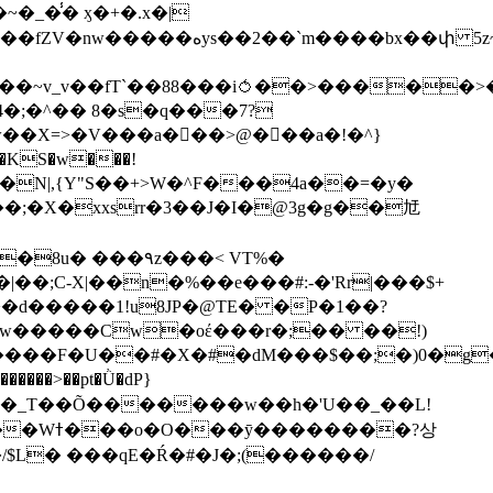
��bx��փ 5z~�>�y4N/
��X=>�V���a��ً�>@���a�!�^}
>�N|,{Y"S��+>W�^F���4a��=�y�
�٩z���< VT%�
��3���H�J:~�N����W�[q���2�tߟ�Ó��Qc~|�X�|��;Ϲ-X|��n�%��e���#:-�
'Rr|���$+
X9[w�����Cw�oέ���r�;�� ��!)
�����>��pt�Ǜ�dP}
���?상
/$L� ���qE�Ŕ�#�J�;(������/