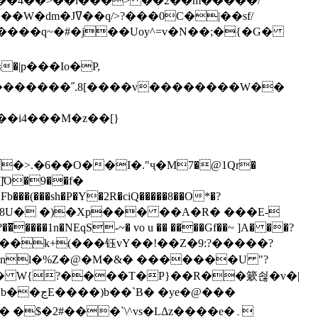
`��4��>��i���> ��2��m�����/
B����q~�#�j��Uoy^=v�N��;�{�G�
�>.�6��O��I�."ҷ�M7�@1Qr�
Fb���(���sh�P�Y�2R�ciQ�����8��O*�?
s����nl�%Z�@�M�&� �������U "?
�U� W{?����T�Ρ}��R��簌쇦�v�|
e�@���
]� �$�2#���`\^vs�LΔz����e�۔