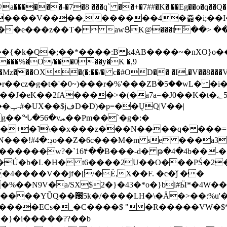
���-�7�8 ���q` ��+�7##�K�|��Eg��o�q��Q�˩mw���XN�N�یb/�N
p�e����V����,������4�즒�i;��
�T�  awՑK@���t ٚ��> ��[v�[�6I�ŅR��ݍ
�;���{�k�Q�;��*����:B k4AB����~�nXO}o���
���%�O/���0��y�K �,9
z���OX�(�:��/� c�#OD�� �I,�V��8��
b�r��cz�g�t�'�0~)���r�%'���ZBۡ�5��wL� �
��2fA����>�(�a7a=�J0��K�t�؂5q�T�5�;UC6
��|
�Pm��`�g�:�
>�<�+�˥\��x���z���N����q� ��
���[�DV�o�|
�����w?�`16۴��B���-d� թ�4�4b��-�
�2�Ú�b�L�H� t6����2U��O���PŚ�2
4����V��jf�[/�Ĕ,X��F. �c�ǰ ��
�%��N9V�a/
SX$2�}�43�*o�}bi#Ӹ*�4W
c8A����ECs�_�C����$ "�R�����VW�$
}�i�����??��b