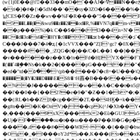
(w{1j0E��@i'��33��mO�`��AJ�ʸߜ���N��e;�vv�3R�5� [���cc�L"�g�r���Wz�.m#��Q�Bv���+��2K�tN������^�}y������Q�ۅUbB,���j�зb*��Q"�zӦc��Y�, B]!hI�KZ�T�5/
�ri�]�#�{\�5dM��ʿ��sy�3ZO�6����%�
냢CES�Ԟ�Zz��wv��%F�R����"5����i FJo߿E�I���J��K^D��iO�I�7<�䌔�l�\�W�H���IK�|ςR3~t@ j����g�E�
�t5��L��(�&wu9��z��2��od�R,%��VN7q�i�m
��ρ���%)�k C��$��(l3��4n+N'� 
��C�d�3o�s6��HY�c0��7��ܭt b���o�;i`�$R�N[z���h�K����-�]T�4�n�k�<ł@1�u���_�x�u�
C���J���ܮ�4�7{�1cVVX���"Z[I^gc? �0X�Ry��'�u��.̼�+��R��RnF$��/XHkDQ��*!"�����
�����#��_:ZQG�(�
j��/C�L��1 ��]��
�v������z��X�!n�Fd�H[l VX��F`R��M�oG�m�������ۼA��XXˮ~��^
�(\��`4�ۣ��Nƾ�k��2�[����pG���(�)
�ed�"td�٥��^(pb��l���7�c8=�U���\Q����wƜ�M�t�l��N��Z#��3E<���X@��|���8��2f�(� u��� �K�Zе?��TӊjLEn��m
�|�����(�Y�2��D���\E�S8/� וH䨺�B���9��u��/؆���5�<�ʾV#2ύ�)e��-�j�*A:�z'%�B��$��d{ڀ ��s!������g�fX��1�Z�[eC�m� �-
�%�J������ �w��A�C��t�n5@��
��l'��0��{��l2?�e�9�"�Z��1�b*�;�ІV:
��(:RL�b��Z[8̦�cg��0�2T,��4HϏ�+k��
�g#n��3�K�OnV)�j��cpK(^J�Xh��
�,���(���9xX���x2�Eù�GU3a
�Uj�\Fؒ�����ou�t��ss����P��J8�G�p� ��Ғ�a� �{?���r8oJI��ȋ
����,d���#�|��WR~�,�{��@�bw�
�Og�_�f���oY2ԁ*a��,K
���(io��x