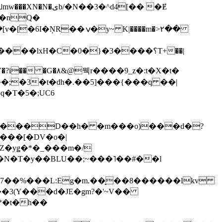
��3�^d4[�� �Ɇ
I�nQ�
�y~ K|����m�>٢��
��lxH�C�0�}�3����؟T+��|
�V�?i�� �G�۸&@뭭r����9_z�:t�X�t�
i��;�3�t�dh�.��5]���{���q ��|
�=���D��h� �m���o)���d�?
Z�yǥ�*�_���m�/
�N�T�y��BLU��;~���˥��#��l
��7��%���L:Eg�m.��̝��8������lkv
*�t�h��