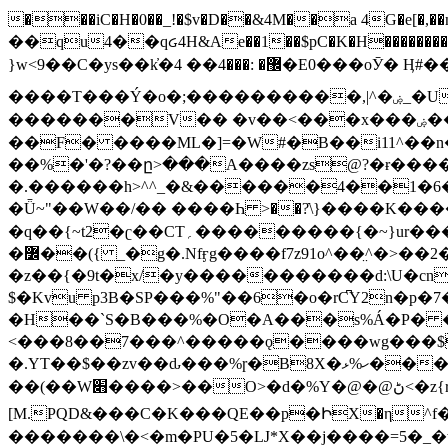
���iC�H�0��_!�$v�D��&4M��a 4G�e[�,��n���I�E&��f��-�^�
��qu4��qᏽ4H&Ae��1��$pC�K�H����������č@QX�
}w<9��C�ys��k҆�޼� :���4�� 4�E0���oӮ� Ӊ#��r��ok�笌��۴��.��JP{O�I�I�M��4�6Џ�3�ꦩ�l���W����/��ΗƧ�o��WS��<$�'�
����T���Ý�o�;����������,|^�ۻ_�U����B�ܭw����:�*|������׻�}�Vq���j¯���P�.QwO�ｓ���I�V�ϓ����d}
�������V�� �v��<���x���ۻ��a���R_�n���뛡���*ωzz���J^f�o�\>���yc-ϭc�������}��(����;/J��K�J�/
�
�F� ����ML�]=�W#�B��i11^��n
��%�'�?��ը>���A����zs@?�ɍ���
�.������h>^^_�&������4��1�6�bUo�o.�� 
�Ǖ~"��W��/�� ����Һ >��?ֿ\}����K�
�q��{~t2�ʗ��CT؍���������{�~}ur����u�}o����(�:�j���=����{�۝Vo�An��J^��������M\M�'{{l�i
�߼��({ _�g�.Nfӻg����f7z91o^��̤^�>��2�`�:|#dk�{>�>>&�tsw�Nwo�?٫��d6򆧇�������*��[|^]oo���NW~zz>�X&�u�=K?��
�z��{�9t�x/�y�����������d:\U�cn
$�Kvu p3B�SP���%"��6�o�rC͆Y2n�p
�H��`S�B���%�O�A���s%Á�P� �.���~��r�޼�}�܅�mؕWu���K}�ػ�S/>�B�vw�
<���8��7���^�����ǫ����wg���$
�.YT��$��zv��ԃ���%ɼ�B
8X�ހ%ޅ��������׏������en�KT��������/����덝
��(��W׋����>��O>�d�%Y�@�@ڻ<�z{rc&׻��z�����AeK�^�����������˩t��=x~
[M.PQD&���C�K���QE��p�ԻX�η^f���
�������\�<�m�PU�5�Ǉ*X��j����=5�_�w�����_�PO��{ޥ�V�ӗ�������� o�t⭟#��w7�p��6