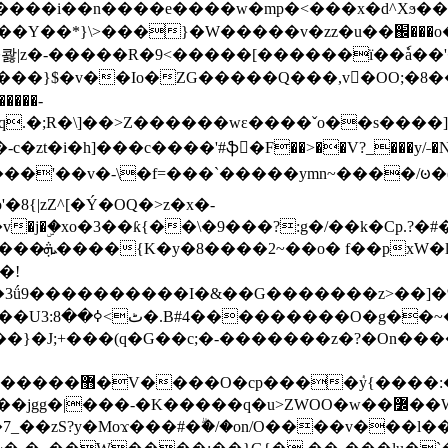
���e����w�mp�<���x�d^Xϧ����a�c��r�ۇ/�^
��*}\>���}�W�����v�zz�u��֌���o����
��콿|z�-�����R�9<�����[������ї��ٗa�
��}$�v��Io�ZG�����Q���,v�OO;�8��
��q.�;R�\]��>Z������wɛ����ˇo��s����
�i�h]���c����'#ֆ�F��>��V?_���y/˗�N�
8{|zZ^[�Ý�OQ�>z�x�-
�Y�ï'�/�/
�!
x�����l~R}
�����}�J;+���(q�G��c;�-�������z�?�On�
�K�����q�u>ZWOO�w��߼��W�a���p�����ޓ���_���r-
7_��zS?y�Moϫ���#�ۗ�/�on/O����v���l