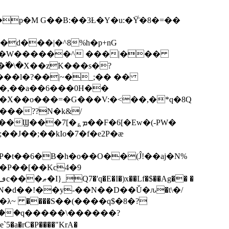
p�M G��B:��3Ƚ�Y�u:�Ÿ̈́�8�=��
R�d���|�^8%h�p+nG
�W������^ ���|���
�\�X��zK���s�ּ?
���l�?��|~�_;�� ��
k�X��o���=�G���V:�<��,�*q�8Q
���??N�k&/
��F�6[�Ew�(-PW�
�J��;��kIo�7�f�e2P�ӕ
��P��[��Kc4�9
��N�d��!��y-��N��D��Ǔ�ԉ�t\�/
�λ~ ����S��(����q$�8�?
��q�����\������?