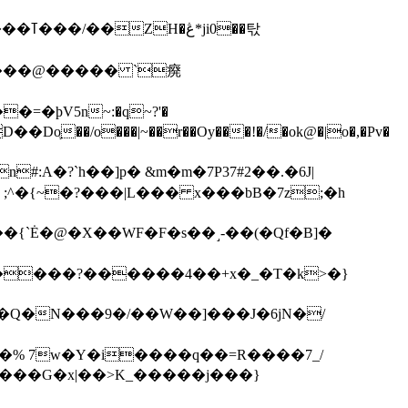
��탃
�/o���|~��r��Oy���!�/�ok@�|o�,�Pv�
#:A�?`h��]p� &m�m�7P
37#2��.�6J|
����?������4��+x�_�T�k>�}
���G�x|��>K_�����j���}