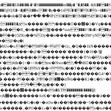
N������������mI��p� "�;�$��. &K����S�vק ������z�I2>z�� �tp��g�T
~:�j�ʡ|��w��^�ү��{nƓ�/��K�x~4��b�����r 1t
���}5ZKѕ��%i3y��n����'���DM^yN�
��@�q�|
08�>z`�{z;_�Q��1kN������\f; �ۭ�ԗ�ݳ��d����
���������+�@�?�����`����}�16�.뗗
p��{�e?�1l%Y��=*%;�l�T���� �C�
�7�w�G�5���]�� �ec������P���G4^�
�W#�I��*]\W��)Ħ�1��fC}
����=/Գ��Qg��!�:�}
��}��G�s�>�oOw�x��9��]��~5��i���>�
�骦t��UU�{�<��Z�.R����w77*jk8{|