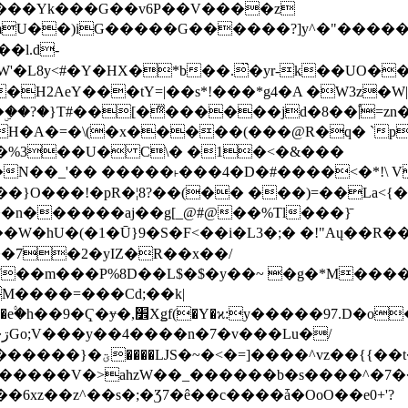
���Yk���G��v6P��V����z
�����G������?]y^�"�������ߠ���/��ZH�ڠ*ji0
�l.d-
H2AeY���tY=|��s*!���*g4�A �W3z�W|
�A�=�\(�x�����(���@R�q� `pD��Do֛�
�Y'�^�%3��U� C\� �1�<�&���
N��_'�� �����˫���4�D�#����<�*!\ Vn
��n������aj��g[_@#@��%Tl���}̄
7��m���P%8D��L$�$�y��~ �g�*M���
M����=���Cd;��k|
�Q�N���9�/��W��]���J�6jN�/
�i����q��=R����7_/
�����V�>ahzW��_������b�s����^�7�