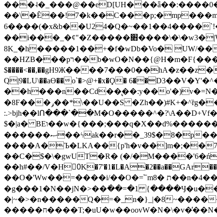
���˨�_���@��eD[UH���ǟ��:����0
��\�Ȇ��!7�k��C���p;�mp���mU��)iG
6����(�x&b��U24�Q�~��1��4����`!�
��i���_�ȼ"�Z�����׋����\�\�w3�|W'�L8y<#�Y�HX�*b��.̏�yr-k��UO����@����� `㾱
8K_�h�����1��+�f�wDb�Vo� UW/���
��HZB���pר��b�wO�N��{@H�m�F{���ۣ��?�}T#��[�ͫ������jd�8��֠|=zn��=�ϸV5n~:�q~?'�
$����<��,��gH9Ж����7���0��hA�z��z�H
Q|9�LU\��aƟ��o`�>@+�x�Ϙ� 6��D3��V
��h���n��Cd��̢��:y��o'�)v�=N�
�8F���ݛ��*\��U��S �Zh��)#K+�^ȑg���}O���!�pR�¦8?��(�� ���)=��La<{� ;^�{~�?���|L��� x���bB�7z;�h
:.>bjh��lՈ���`��M�O�����^�?\A��D+Vf
$�|a� BEו��w�{���;���q�X��d%�������W� hU�(�1�Ū}9�S�F<��i�L3�;� �!"Aų��R���{`Ė�@�X��WF�F�s��˼-��(�Qf�B]�
������ޞ��ϟak��r��_39$�8�p���7�2�yIZ�R��x��/
����A�Ъ�LKA��{p'h�v��]m�;��
��C�$�\�gwUT�R� (�/�M����'6�ń
��h#��/V�H0ٍK�7'�1�L�A�2��a��GAr���e۟�h��9�Ҁ�ɏ�,׾Xǥf(�Y�ϰ:y�����97.D�o
��O�'Ww��=����i/��O�=՟mת �8��n�4��ڗGo;V���y��4����n�7�v���Lu�/
�g���1�N��jN�>��߭��=�1 {����Ӌ�u�������}�ؾ����ǇS�~�<�=]����^vz��{{��t�% 7w�Y
�|~�>�n�����Q�=�_n�}
_|�8~����
�����ח����T;�uU�w��oovW�N�\�v�̓��N��6xz��z^��s�; �Ʒ7�ê��c����ǡ�OoO��e0+'?