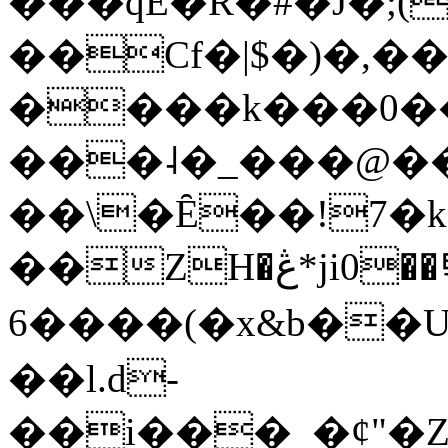
���qE�Ŕ�#�J�;(
��Cf�|$�)�,�
����k���0�
���˨�_���@��
��\�Ȇ��!7�k
��ZH�ڠ*ji0��탃
6����(�x&b��
��l.d-
��i���_�ȼ"�Z�����׋����\�\�w3�|W'�L8y<#�Y�HX�*b��.̏