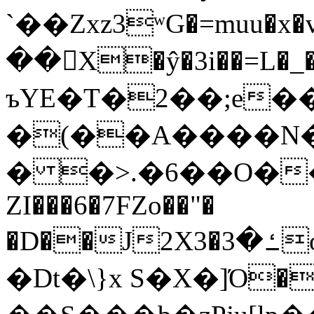
`��Zxz3ʷG�=muu�
��񛆻X�ŷ�3i��=L�
ъYE�T�2��;e�
�(��A����
� �>.�6��O��
ZI���6�7FZo��"�
�D��J2X3�ߑ�3o�|aak�q�@����]�K���w���r;�
�Dt�\}x S�X�]Ό�