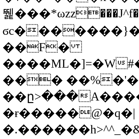
뛡���*ωzz���J^f�o
ϭc�������}��
�
�F�
����ML�]=�W#
��� ��%�'�
��ը>���A����
�ɍ�����@�q�|
�.������h>^^_�