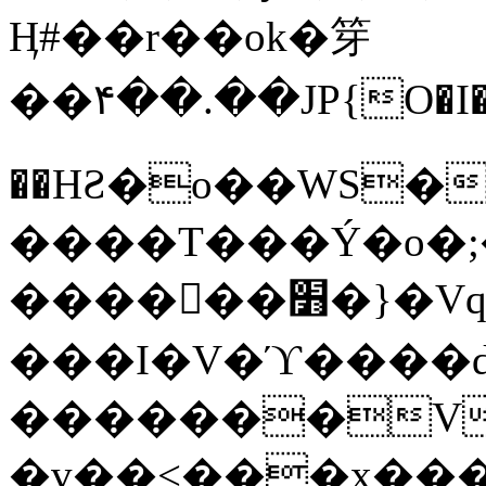
Ӊ#��r��ok�笌
��۴��.��JP{O�I
��ΗƧ�o��WS�
����T���Ý�o�;����������
������׻�}�Vq���j¯���P�.QwO�ｓ
���I�V�ϓ����d
�������V
�v��<���x���ۻ��a���R_�n���