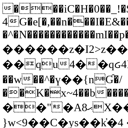
���iC�H�0��_!
4G�e[�,��n���I�E&��
�^�N������������mI��p�
������z�I2>z��
��qu4��qᏽ4H&A
��w��^�ү��{nƓ�/
��K�x~4��b�����
��"�Aޙ8X��M��K�D
}w<9��C�ys��k҆�޼� :���4�� 4�E0���oӮ�