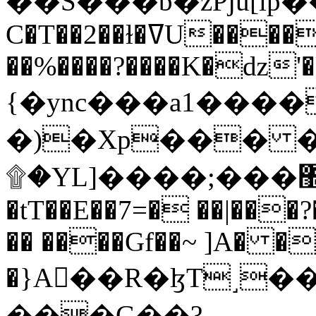
C�T��2��ɫ�ߜU����2�L�����m" �
��%����?����K�ǳ'�
{�ync���a1����
�)�Xp��� �
۩�YL]����;���׿�޽������+��k��o���O�Zt�6�[a��v_r;�b�f���==
�tT��E��7=� ��|���?
�� ����Gf��~ ]A� �
�}A��R�ɮT˼�
���G��?