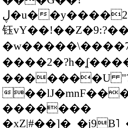
ڸ�u��y����2o�Gc���t!W���k+(���
钰vY��!��Z�9:?� �
�w�����\����7�
����2�?h�ʆ 
�������U "?
��lJ�mnF��
�������
�xZ|#��]�_�j9B