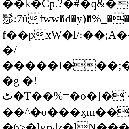
��k�Cp.?�#�q&�
髿:7ûfww�d�y)�%_�����>
f��pxW�l/:��;A
�/
�����I���;�
�g �!
ٹ�T��%=�o�]�`�8mxݽ������˳���0�n̾X'��3ǘ9����������I�&��G�������z>��]�%��/
��^�o���ӽm��ܑ�wOooOn���������
�6>�lvry|z�lN���