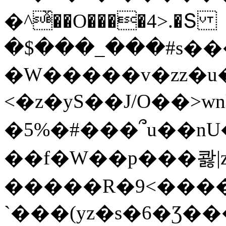
�^ͯ��O����4>.�Տ
�$���_���#s��
�W�����v�zz�u�
<�z�yS��J/O��>wn
�5%�#���՞u��nU
��f�W��p���콿|z
�����R�9<����
`���(yz�s�6�Ʒ�