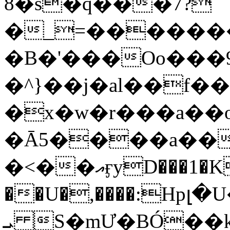
8�s�q���7?
�_=�����
�B�'���Oo���9
�^}��j�al��f
�x�w�r���a�
�Ā5����a��
�<��އӻyD���1�KS�w���!
��U�,����:Hpլ�U�K��_y4߼��O���
ܝ S�mƯ�BÓ�