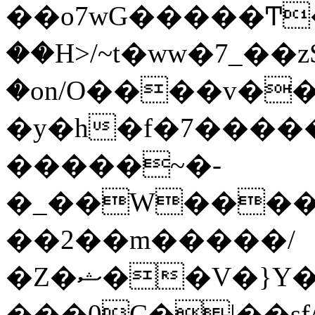
��o7wG�����Ͳ
��H>/~t�ww�7_��z
�on/O����v�
�y�h�f�7����
�����~�-
�_��W����;
��2��m�����/
�Z�ޝ��V�}Y�I�ծ�O�����S��]z��w��7�޷�����h���u��7w.ϻ���8X��ͮ�����W�dm�Jߜ��q/>?
���0C�|��sf