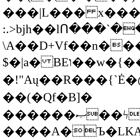
���|L��� x���b
:.>bjh��lՈ���`
\A��D+Vf��n��
$�|a� BEו��w�{���;���q�X��d%�������W� hU�(�1�Ū}9�S�F<��i�L3�;�
�!"Aų��R���{`
��(�Qf�B]�
������ޞ��ϟak��r��_39$�8�p���7�2�yIZ�R��x��/
����A�Ъ�LKA