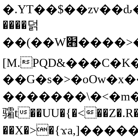
�.YT��$��zv��ԃ
����덝
��(��W׋����>��O>�d�%Y�@�@ڻ<�z{rc&׻��z�����AeK�^�����������˩t��=x~
[M.PQD&���C�K
��G�s�>�oOw�x�
�������\�<�m�PU�5�Ǉ*X�
骦t��UU�{�<��Z�.R�
��X�>�{ϫa,]�����