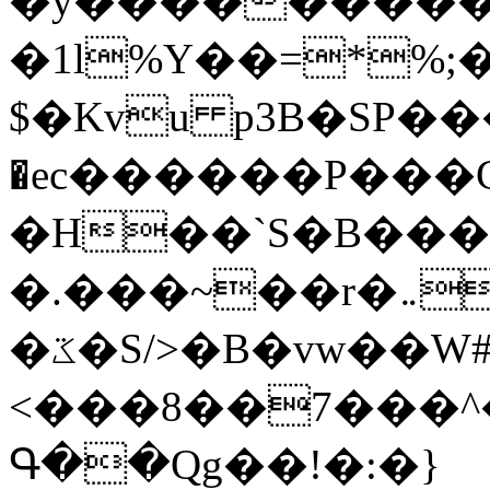
�y�����������
�1l%Y��=*%
$�Kvu p3B�SP�
�ec������P���G
�H��`S�B��
�.���~��r�޼�}�܅�mؕWu���K}
�ػ�S/>�B�vw��W#�I��*]\W��)Ħ�1��fC}
<���8��7���
Գ��Qg��!�:�}