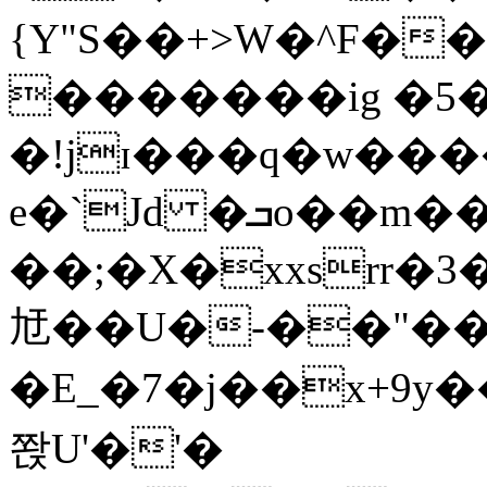
{Y"S��+>W�^F�
�������ig �5
�!jɪ���q�w��
e�`Jd �ܒo��m��1��d|
��;�X�xxsrr�
㝼��U�-��"��zȿ
�E_�7�j��x+9y�
쫝U'�'�