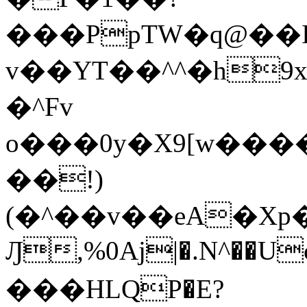
���PpTW�q@��
v��YT��^^�h9x
�^Fv
o���0y�X9[w��
��!)
(�^��v��eA�Xp�>0�+*���h����s�ײT)D$%�AQ�To�*�>W�^�=�.
Ԓ,%0Aj|�.N^��Uc
���HLQP�E?