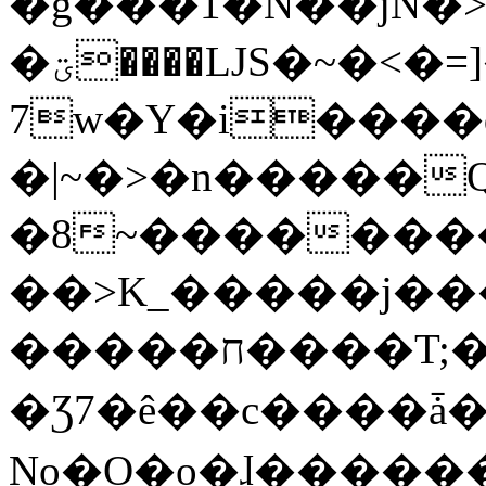
�g���1�N��jN�
�ؾ����ǇS�~�<�=]����^vz��{{��t�%
7w�Y�i����
�|~�>�n�����
�8~��������
��>K_�����j��
�����ח����T;�uU�w��oovW�N�\�v�̓��N��6xz��z^��s�;
�Ʒ7�ê��c����ǡ�Oo
No�O�o�ɺ����