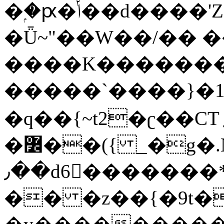
�ۭ�ԗ�ݳ��d����'Z����>!pQ}
�Ǖ~"��W��/�� ��
����K�������
�����`����}�1
�q��{~t2�ʗ��CT؍���������{�~}ur����u�}o����(�:�j���=����{�۝Vo�An��J^��������M\M�'{{l�i
�߼��({ _�g�.Nfӻg����f7z91o^��̤^�>��2�`�:|#dk�{>�>>&�tsw�Nwo�?
٫��d6򆧇�������*��[|^]oo���NW~zz>�X&�u�=K?
�� �z��{�9t�