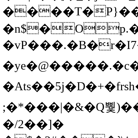
����T�Ρ}�
�n$�Op.
�vP���.�B�r�I7�gp~H
�ye�@��� ��.�c
�Ats��5j�D�+�fr
;�*���|�&�Q뿿)�
�/2��]�