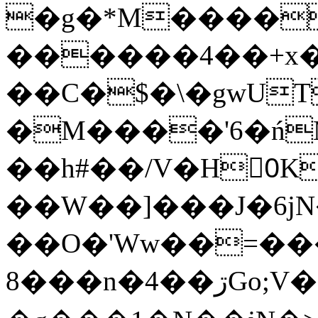
�g�*M����
������4��+x�
��C�$�\�gwUT
�M����'6�ń
��h#��/V�H0ٍK�7'�1�L�A�2
��W��]���J�6jN
��O�'Ww��=���
�8��n�4��ڗGo;V���y��4����n�7�v���Lu�/