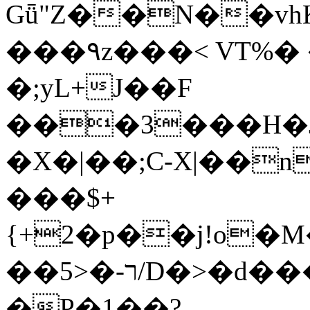
Gǖ"Z��N��v
���٩z���< VT%� �}z�XEu�<ं�Q!
�;yL+J��F
���3���H�J:~�
�X�|��;Ϲ-X|��n
���$+
{+2�p��j!o�
��ר-�<5/D�>�d�����1!u8JP�@TE�
�P�1��?