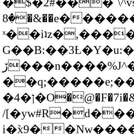
�$�2#���`\^vs
�8�&��e�������:�\���{��9�����g��f�r?
ˣ��iʇz�,���
G��B:��3Ƚ�Y�u:�
ڒ���n����%J^�}
��q;�����e;��
/[�yw#R�d���
i�x̀9��Nw����