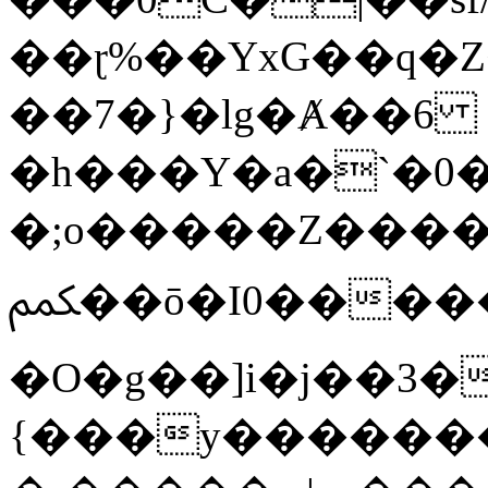
��ɽ%��YxG��q�
��7�}�lg�Ⱥ��6
�h���Y�a�`�0�
�;o�����Z������
ﶻ��ō�I0�����o�b�{L������3����2�O.z���/
�O�g��]i�j��3�u�̨S;�ܳ
{���y������