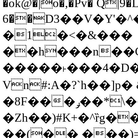
�ok@�|o�,�Pv� Q|9
6��D3��V�Y'�
�1�<�&���
��h���n��Cd
�����˫���4�D�
Vn#:A�?`h��]p�
�8F���ݛ��*\��U��S
�Zh��)#K+�^ȑg�
��(�� ���)=�