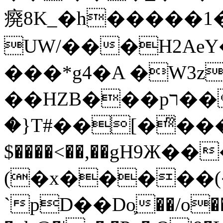
㾱8K_�h�����1
UW/���H2AeY�
���*g4�A �W3z
��HZB���pר��b�wO�N��{@H�m�F{���ۣ��?
�}T#��[�ͫ���
$����<��,��gH9Ж
(�x�����
`pD��Do֛��/o��