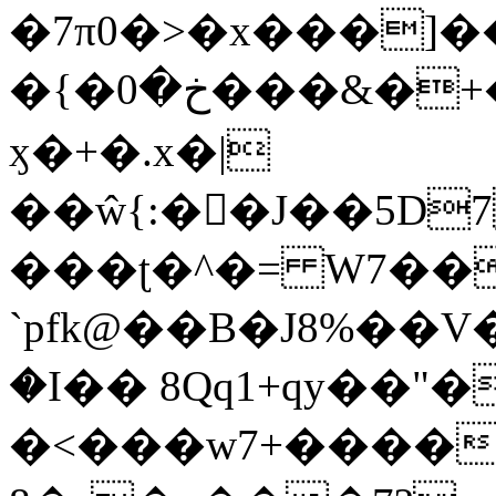
�7π0�>�x���]
�{�خ�0���&�+�zwYFEÙ4�~�_�̾�
ӽ�+�.x�|
��ŵ{:��J��5D7��
���ʈ�^�= W7��
`pfk@��B�J8%��V����\ߤ��/o��d��6b�@��J�tqw3�}>Y]������<�b��̌��{B���~v_v��fT`��88��
�I�� 8Qq1+qy��"�
�<���w󠒪7+�����X�n�F�a��M