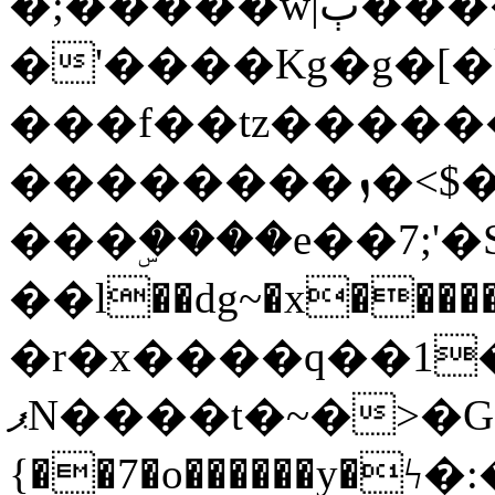
�;�����w|ٻ����<-
�'����Kg�g�[�k
���f��tz�����
��������ܙ�<$��������s���
���ۣ����e��7;'�Sc����ߋv
��l��dg~�x������G��6�{`�g���ݝ
�r�x����q��1
ޕN����t�~�>�G�{�Wރ�sl̞�@x_:�ˏ��՛��zU;wk�F�m�q}
{��7�o������y�