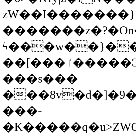
zW��I�������}�
�������z�?�O
ϟ���w��}��
��[���ٵ�����Ͻ���������x�ս��Apq�����޻�V����O�cp����ٝy{����:�k�ןNݯOOCyx6���&���?
���s���
���8v�d�]�9��6
���-
�K�����q�u>ZWOO�w��߼��W�a���p��