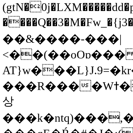
(gtN�0j�LXM�����dd
����Q��3�M�Fw_�{j3��]=����
��&����-���|
<��(��oOɒ���
AT}w���L}J.9=�
���R����Wߙ���o�O���ӯ��������?
상
���k�ntq)���,