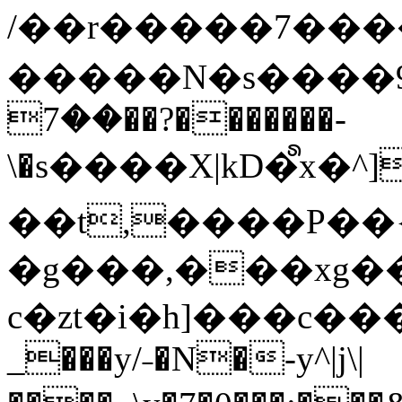
/��r�����7��
�����N�s����9�j
��7��?�������-
\�s����X|kD�᩺x
��t,����P��{
�g���,���xg�
c�zt�i�h]���c���
_���y/˗�N�-y^|j\|