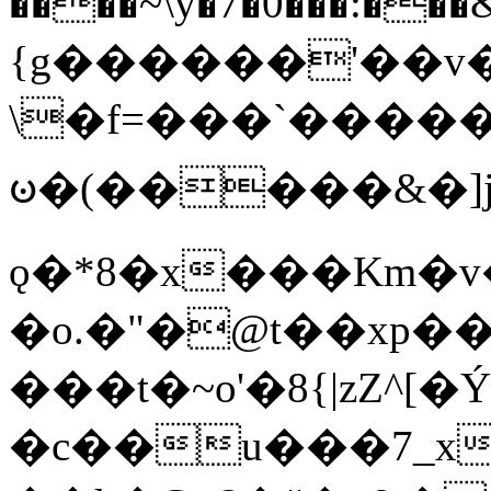
����~\y�7�0���:���&�_DN#�
{g������'��v�
\�f=���`�����
ꧽ�(�����&�]j
ǫ�*8�x���Km�v
�o.�"�@t��xp�
���t�~o'�8{|zZ^[�
�c��u���7_xg{���Q�n4���