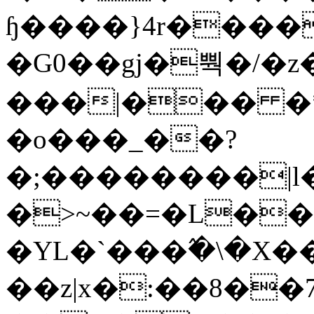
ɧ����}4r����
�G0��gj�뿩�/�z
���|��� �
�o���_��?
�;��������|
�>~��=�L��
�YL�`���߬�\�X�
��z|x�:��8�