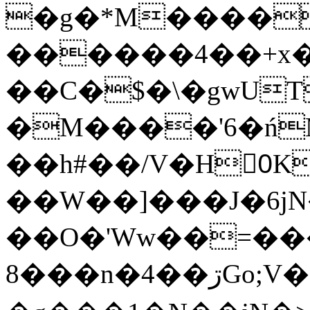
�g�*M����
������4��+x�
��C�$�\�gwUT
�M����'6�ń
��h#��/V�H0ٍK�7'�1�L�A�2
��W��]���J�6jN
��O�'Ww��=���
�8��n�4��ڗGo;V���y��4����n�7�v���Lu�/