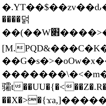
�.YT��$��zv��ԃ
����덝
��(��W׋����>��O>�d�%Y�@�@ڻ<�z{rc&׻��z�����AeK�^�����������˩t��=x~
[M.PQD&���C�K
��G�s�>�oOw�x�
�������\�<�m�PU�5�Ǉ*X�
骦t��UU�{�<��Z�.R�
��X�>�{ϫa,]�����