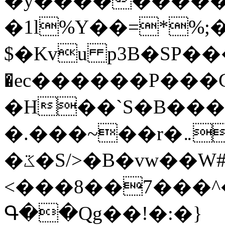
�y�����������
�1l%Y��=*%
$�Kvu p3B�SP�
�ec������P���G
�H��`S�B��
�.���~��r�޼�}�܅�mؕWu���K}
�ػ�S/>�B�vw��W#�I��*]\W��)Ħ�1��fC}
<���8��7���
Գ��Qg��!�:�}