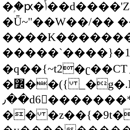
�ۭ�ԗ�ݳ��d����'Z����>!pQ}
�Ǖ~"��W��/�� ��
����K�������
�����`����}�1
�q��{~t2�ʗ��CT؍���������{�~}ur����u�}o����(�:�j���=����{�۝Vo�An��J^��������M\M�'{{l�i
�߼��({ _�g�.Nfӻg����f7z91o^��̤^�>��2�`�:|#dk�{>�>>&�tsw�Nwo�?
٫��d6򆧇�������*��[|^]oo���NW~zz>�X&�u�=K?
�� �z��{�9t�