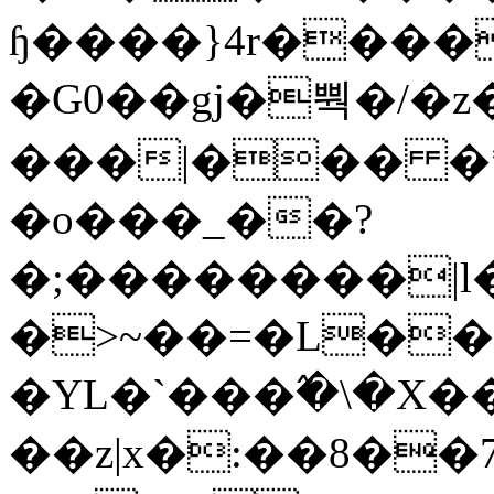
ɧ����}4r����
�G0��gj�뿩�/�z
���|��� �
�o���_��?
�;��������|
�>~��=�L��
�YL�`���߬�\�X�
��z|x�:��8�