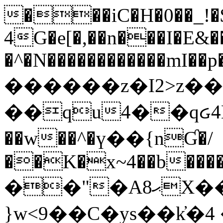
���iC�H�0��_!
4G�e[�,��n���I�E&��
�^�N������������mI��p�
������z�I2>z��
��qu4��qᏽ4H&A
��w��^�ү��{nƓ�/
��K�x~4��b�����
��"�Aޙ8X��M��K�D
}w<9��C�ys��k҆�޼� :���4�� 4�E0���oӮ�