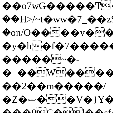
��o7wG�����Ͳ
��H>/~t�ww�7_��z
�on/O����v�
�y�h�f�7����
�����~�-
�_��W����;
��2��m�����/
�Z�ޝ��V�}Y�I�ծ�O�����S��]z��w��7�޷�����h���u��7w.ϻ���8X��ͮ�����W�dm�Jߜ��q/>?
���0C�|��sf