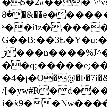
�$�2#���`\^vs
�8�&��e�������:�\���{��9�����g��f�r?
ˣ��iʇz�,���
G��B:��3Ƚ�Y�u:�
ڒ���n����%J^�}
��q;�����e;��
/[�yw#R�d���
i�x̀9��Nw����