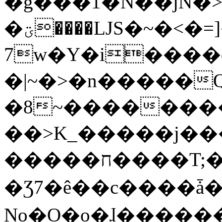
�g���1�N��jN�
�ؾ����ǇS�~�<�=]����^vz��{{��t�%
7w�Y�i����
�|~�>�n�����
�8~��������
��>K_�����j��
�����ח����T;�uU�w��oovW�N�\�v�̓��N��6xz��z^��s�;
�Ʒ7�ê��c����ǡ�Oo
No�O�o�ɺ����