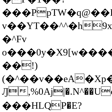
���PpTW�q@��
v��YT��^^�h9x
�^Fv
o���0y�X9[w��
��!)
(�^��v��eA�Xp�>0�+*���h����s�ײT)D$%�AQ�To�*�>W�^�=�.
Ԓ,%0Aj|�.N^��Uc
���HLQP�E?