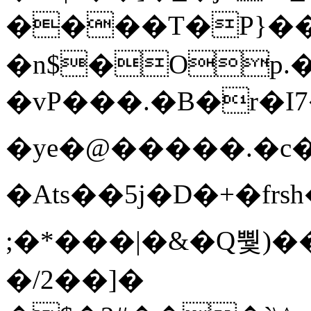
����T�Ρ}�
�n$�Op.
�vP���.�B�r�I7�gp~H
�ye�@��� ��.�c
�Ats��5j�D�+�fr
;�*���|�&�Q뿿)�
�/2��]�