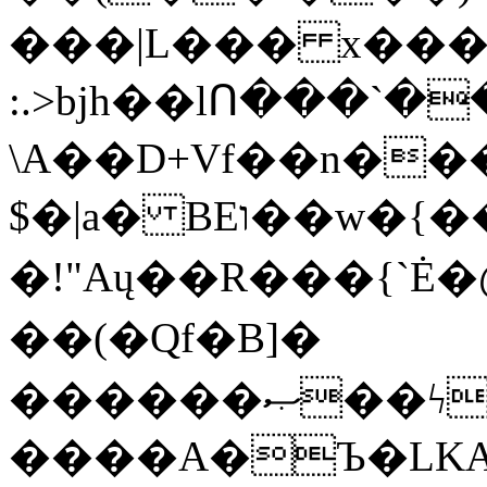
���|L��� x���b
:.>bjh��lՈ���`
\A��D+Vf��n��
$�|a� BEו��w�{���;���q�X��d%�������W� hU�(�1�Ū}9�S�F<��i�L3�;�
�!"Aų��R���{`
��(�Qf�B]�
������ޞ��ϟak��r��_39$�8�p���7�2�yIZ�R��x��/
����A�Ъ�LKA