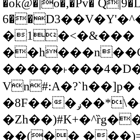
�ok@�|o�,�Pv� Q|9
6��D3��V�Y'�
�1�<�&���
��h���n��Cd
�����˫���4�D�
Vn#:A�?`h��]p�
�8F���ݛ��*\��U��S
�Zh��)#K+�^ȑg�
��(�� ���)=�