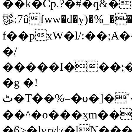
��k�Cp.?�#�q&�
髿:7ûfww�d�y)�%_�����>
f��pxW�l/:��;A
�/
�����I���;�
�g �!
ٹ�T��%=�o�]�`�8mxݽ������˳���0�n̾X'��3ǘ9����������I�&��G�������z>��]�%��/
��^�o���ӽm��ܑ�wOooOn���������
�6>�lvry|z�lN���