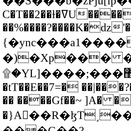
C�T��2��ɫ�ߜU����2�L�����m" �
��%����?����K�ǳ'�
{�ync���a1����
�)�Xp��� �
۩�YL]����;���׿�޽������+��k��o���O�Zt�6�[a��v_r;�b�f���==
�tT��E��7=� ��|���?
�� ����Gf��~ ]A� �
�}A��R�ɮT˼�
���G��?