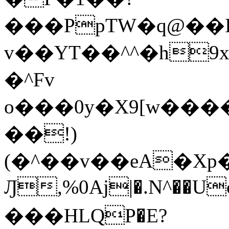
���PpTW�q@��
v��YT��^^�h9x
�^Fv
o���0y�X9[w��
��!)
(�^��v��eA�Xp�>0�+*���h����s�ײT)D$%�AQ�To�*�>W�^�=�.
Ԓ,%0Aj|�.N^��Uc
���HLQP�E?