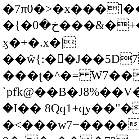
�7π0�>�x���]
�{�خ�0���&�+�zwYFEÙ4�~�_�̾�
ӽ�+�.x�|
��ŵ{:��J��5D7��
���ʈ�^�= W7��
`pfk@��B�J8%��V����\ߤ��/o��d��6b�@��J�tqw3�}>Y]������<�b��̌��{B���~v_v��fT`��88��
�I�� 8Qq1+qy��"�
�<���w󠒪7+�����X�n�F�a��M