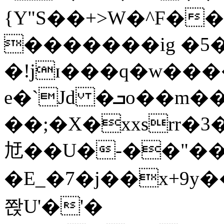
{Y"S��+>W�^F�
�������ig �5
�!jɪ���q�w��
e�`Jd �ܒo��m��1��d|
��;�X�xxsrr�
㝼��U�-��"��zȿ
�E_�7�j��x+9y�
쫝U'�'�