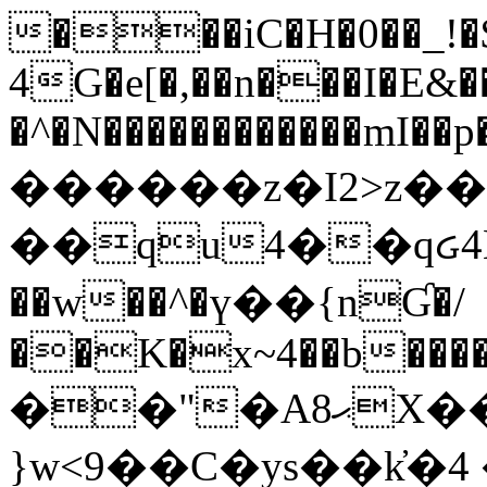
���iC�H�0��_!
4G�e[�,��n���I�E&��
�^�N������������mI��p�
������z�I2>z��
��qu4��qᏽ4H&A
��w��^�ү��{nƓ�/
��K�x~4��b�����
��"�Aޙ8X��M��K�D
}w<9��C�ys��k҆�޼� :���4�� 4�E0���oӮ�