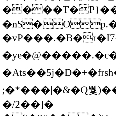
����T�Ρ}�
�n$�Op.
�vP���.�B�r�I7�gp~H
�ye�@��� ��.�c
�Ats��5j�D�+�fr
;�*���|�&�Q뿿)�
�/2��]�