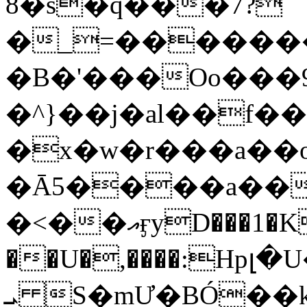
8�s�q���7?
�_=�����
�B�'���Oo���9
�^}��j�al��f
�x�w�r���a�
�Ā5����a��
�<��އӻyD���1�KS�w���!
��U�,����:Hpլ�U�K��_y4߼��O���
ܝ S�mƯ�BÓ�