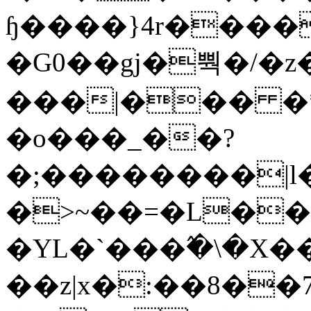
ɧ����}4r����
�G0��gj�뿩�/�z
���|��� �
�o���_��?
�;��������|
�>~��=�L��
�YL�`���߬�\�X�
��z|x�:��8�