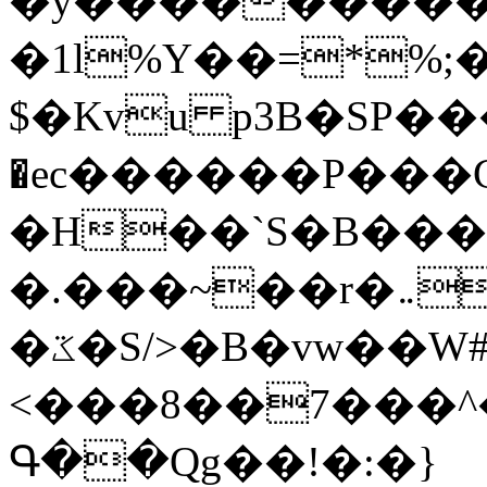
�y�����������
�1l%Y��=*%
$�Kvu p3B�SP�
�ec������P���G
�H��`S�B��
�.���~��r�޼�}�܅�mؕWu���K}
�ػ�S/>�B�vw��W#�I��*]\W��)Ħ�1��fC}
<���8��7���
Գ��Qg��!�:�}