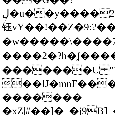
ڸ�u��y����2o�Gc���t!W���k+(���
钰vY��!��Z�9:?� �
�w�����\����7�
����2�?h�ʆ 
�������U "?
��lJ�mnF��
�������
�xZ|#��]�_�j9B