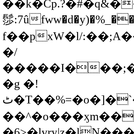
��k�Cp.?�#�q&�
髿:7ûfww�d�y)�%_�����>
f��pxW�l/:��;A
�/
�����I���;�
�g �!
ٹ�T��%=�o�]�`�8mxݽ������˳���0�n̾X'��3ǘ9����������I�&��G�������z>��]�%��/
��^�o���ӽm��ܑ�wOooOn���������
�6>�lvry|z�lN���