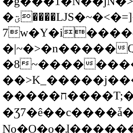
�g���1�N��jN�
�ؾ����ǇS�~�<�=]����^vz��{{��t�%
7w�Y�i����
�|~�>�n�����
�8~��������
��>K_�����j��
�����ח����T;�uU�w��oovW�N�\�v�̓��N��6xz��z^��s�;
�Ʒ7�ê��c����ǡ�Oo
No�O�o�ɺ����