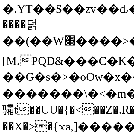
�.YT��$��zv��ԃ
����덝
��(��W׋����>��O>�d�%Y�@�@ڻ<�z{rc&׻��z�����AeK�^�����������˩t��=x~
[M.PQD&���C�K
��G�s�>�oOw�x�
�������\�<�m�PU�5�Ǉ*X�
骦t��UU�{�<��Z�.R�
��X�>�{ϫa,]�����