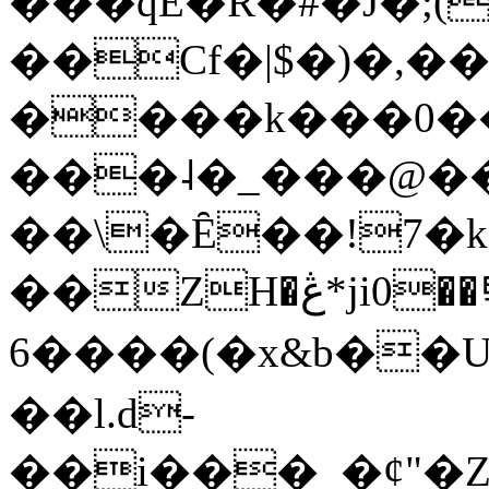
���qE�Ŕ�#�J�;(
��Cf�|$�)�,�
����k���0�
���˨�_���@��
��\�Ȇ��!7�k
��ZH�ڠ*ji0��탃
6����(�x&b��
��l.d-
��i���_�ȼ"�Z�����׋����\�\�w3�|W'�L8y<#�Y�HX�*b��.̏