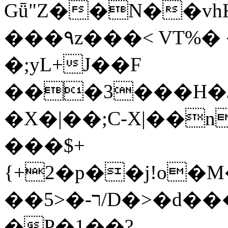
Gǖ"Z��N��v
���٩z���< VT%� �}z�XEu�<ं�Q!
�;yL+J��F
���3���H�J:~�
�X�|��;Ϲ-X|��n
���$+
{+2�p��j!o�
��ר-�<5/D�>�d�����1!u8JP�@TE�
�P�1��?