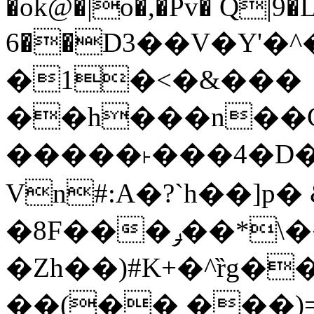
�ok@�|o�,�Pv� Q|9
6��D3��V�Y'�
�1�<�&���
��h���n��Cd
�����˫���4�D�
Vn#:A�?`h��]p�
�8F���ݛ��*\��U��S
�Zh��)#K+�^ȑg�
��(�� ���)=�