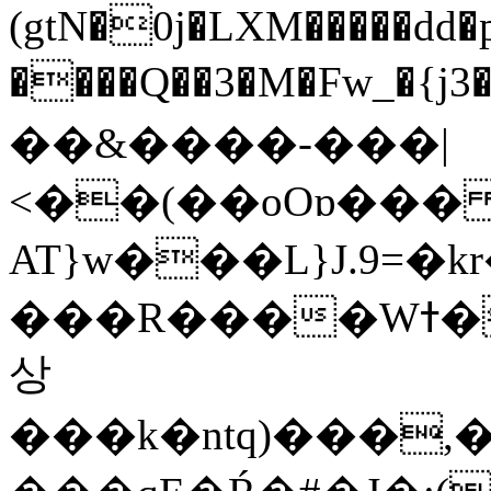
(gtN�0j�LXM�����dd
����Q��3�M�Fw_�{j3��]=����
��&����-���|
<��(��oOɒ���
AT}w���L}J.9=�
���R����Wߙ���o�O���ӯ��������?
상
���k�ntq)���,