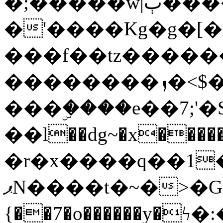
�;�����w|ٻ����<-
�'����Kg�g�[�k
���f��tz�����
��������ܙ�<$��������s���
���ۣ����e��7;'�Sc����ߋv
��l��dg~�x������G��6�{`�g���ݝ
�r�x����q��1
ޕN����t�~�>�G�{�Wރ�sl̞�@x_:�ˏ��՛��zU;wk�F�m�q}
{��7�o������y�