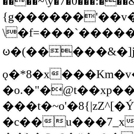
����~\y�7�0���:���&�_DN#�
{g������'��v�
\�f=���`�����
ꧽ�(�����&�]j
ǫ�*8�x���Km�v
�o.�"�@t��xp�
���t�~o'�8{|zZ^[�
�c��u���7_xg{���Q�n4���