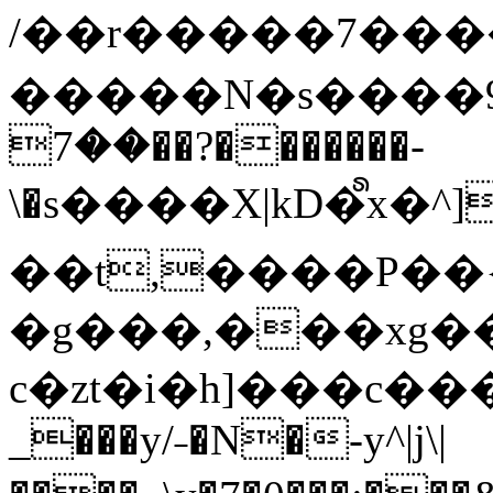
/��r�����7��
�����N�s����9�j
��7��?�������-
\�s����X|kD�᩺x
��t,����P��{
�g���,���xg�
c�zt�i�h]���c���
_���y/˗�N�-y^|j\|