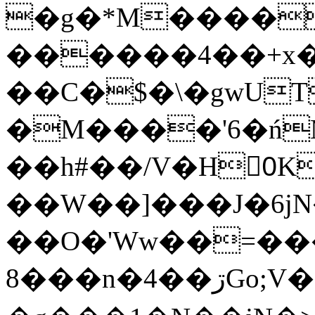
�g�*M����
������4��+x�
��C�$�\�gwUT
�M����'6�ń
��h#��/V�H0ٍK�7'�1�L�A�2
��W��]���J�6jN
��O�'Ww��=���
�8��n�4��ڗGo;V���y��4����n�7�v���Lu�/