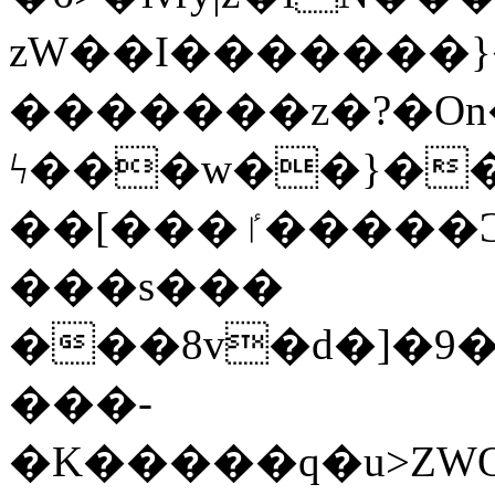
zW��I�������}�
�������z�?�O
ϟ���w��}��
��[���ٵ�����Ͻ���������x�ս��Apq�����޻�V����O�cp����ٝy{����:�k�ןNݯOOCyx6���&���?
���s���
���8v�d�]�9��6
���-
�K�����q�u>ZWOO�w��߼��W�a���p��