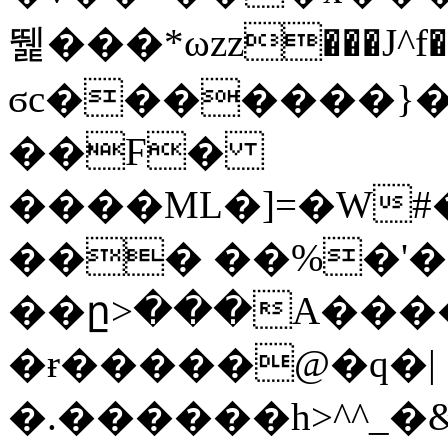
뛡���*ωzz���J^f�o
ϭc�������}��
�
�F�
����ML�]=�W#
��� ��%�'�
��ը>���A����
�ɍ�����@�q�|
�.������h>^^_�