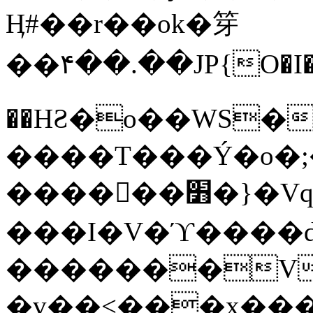
Ӊ#��r��ok�笌
��۴��.��JP{O�I
��ΗƧ�o��WS�
����T���Ý�o�;����������
������׻�}�Vq���j¯���P�.QwO�ｓ
���I�V�ϓ����d
�������V
�v��<���x���ۻ��a���R_�n���