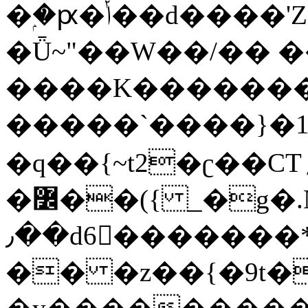
�ۭ�ԗ�ݳ��d����'Z����>!pQ}
�Ǖ~"��W��/�� ��
����K�������
�����`����}�1
�q��{~t2�ʗ��CT؍���������{�~}ur����u�}o����(�:�j���=����{�۝Vo�An��J^��������M\M�'{{l�i
�߼��({ _�g�.Nfӻg����f7z91o^��̤^�>��2�`�:|#dk�{>�>>&�tsw�Nwo�?
٫��d6򆧇�������*��[|^]oo���NW~zz>�X&�u�=K?
�� �z��{�9t�