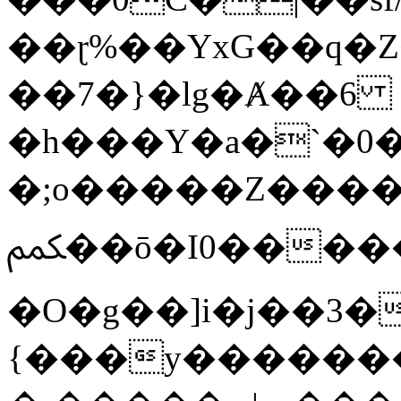
��ɽ%��YxG��q�
��7�}�lg�Ⱥ��6
�h���Y�a�`�0�
�;o�����Z������
ﶻ��ō�I0�����o�b�{L������3����2�O.z���/
�O�g��]i�j��3�u�̨S;�ܳ
{���y������