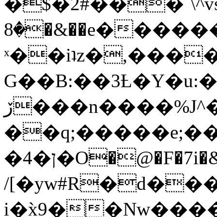
�$�2#���`\^vs
�8�&��e�������:�\���{��9�����g��f�r?
ˣ��iʇz�,���
G��B:��3Ƚ�Y�u:�
ڒ���n����%J^�}
��q;�����e;��
/[�yw#R�d���
i�x̀9��Nw����