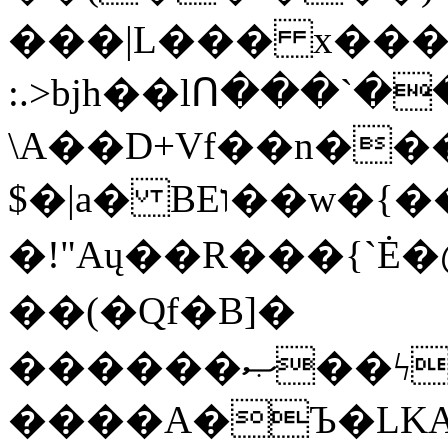
���|L��� x���b
:.>bjh��lՈ���`
\A��D+Vf��n��
$�|a� BEו��w�{���;���q�X��d%�������W� hU�(�1�Ū}9�S�F<��i�L3�;�
�!"Aų��R���{`
��(�Qf�B]�
������ޞ��ϟak��r��_39$�8�p���7�2�yIZ�R��x��/
����A�Ъ�LKA