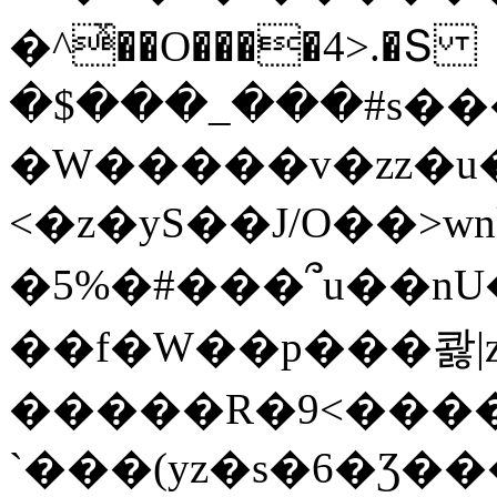
�^ͯ��O����4>.�Տ
�$���_���#s��
�W�����v�zz�u�
<�z�yS��J/O��>wn
�5%�#���՞u��nU
��f�W��p���콿|z
�����R�9<����
`���(yz�s�6�Ʒ�