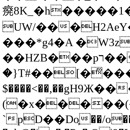
㾱8K_�h�����1
UW/���H2AeY�
���*g4�A �W3z
��HZB���pר��b�wO�N��{@H�m�F{���ۣ��?
�}T#��[�ͫ���
$����<��,��gH9Ж
(�x�����
`pD��Do֛��/o��