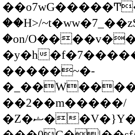
��o7wG�����Ͳ
��H>/~t�ww�7_��z
�on/O����v�
�y�h�f�7����
�����~�-
�_��W����;
��2��m�����/
�Z�ޝ��V�}Y�I�ծ�O�����S��]z��w��7�޷�����h���u��7w.ϻ���8X��ͮ�����W�dm�Jߜ��q/>?
���0C�|��sf