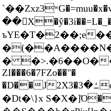
`��Zxz3ʷG�=muu�
��񛆻X�ŷ�3i��=L�
ъYE�T�2��;e�
�(��A����
� �>.�6��O��
ZI���6�7FZo��"�
�D��J2X3�ߑ�3o�|aak�q�@����]�K���w���r;�
�Dt�\}x S�X�]Ό�