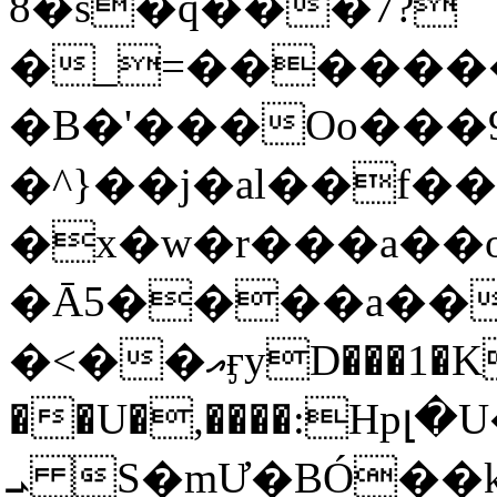
8�s�q���7?
�_=�����
�B�'���Oo���9
�^}��j�al��f
�x�w�r���a�
�Ā5����a��
�<��އӻyD���1�KS�w���!
��U�,����:Hpլ�U�K��_y4߼��O���
ܝ S�mƯ�BÓ�