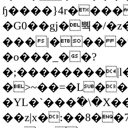
ɧ����}4r����
�G0��gj�뿩�/�z
���|��� �
�o���_��?
�;��������|
�>~��=�L��
�YL�`���߬�\�X�
��z|x�:��8�