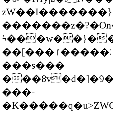
zW��I�������}�
�������z�?�O
ϟ���w��}��
��[���ٵ�����Ͻ���������x�ս��Apq�����޻�V����O�cp����ٝy{����:�k�ןNݯOOCyx6���&���?
���s���
���8v�d�]�9��6
���-
�K�����q�u>ZWOO�w��߼��W�a���p��