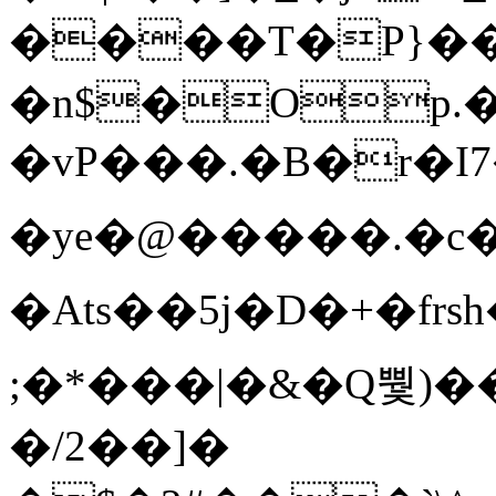
����T�Ρ}�
�n$�Op.
�vP���.�B�r�I7�gp~H
�ye�@��� ��.�c
�Ats��5j�D�+�fr
;�*���|�&�Q뿿)�
�/2��]�