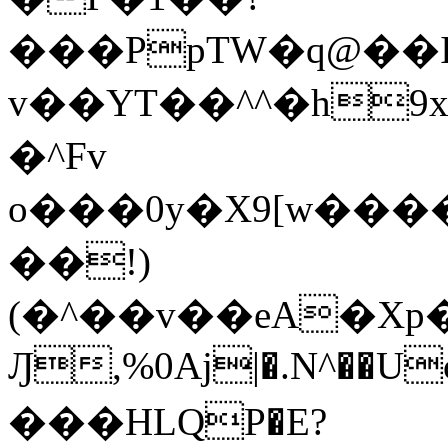
���PpTW�q@��
v��YT��^^�h9x
�^Fv
o���0y�X9[w��
��!)
(�^��v��eA�Xp�>0�+*���h����s�ײT)D$%�AQ�To�*�>W�^�=�.
Ԓ,%0Aj|�.N^��Uc
���HLQP�E?