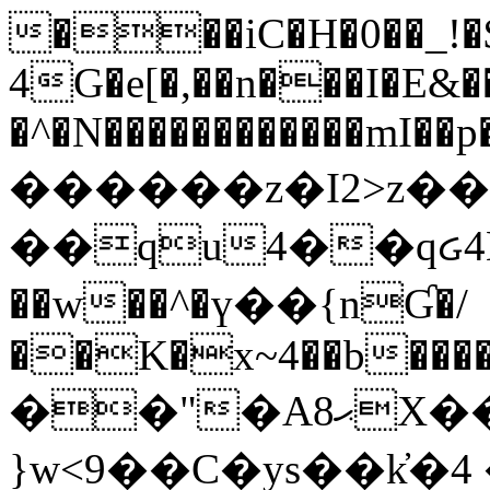
���iC�H�0��_!
4G�e[�,��n���I�E&��
�^�N������������mI��p�
������z�I2>z��
��qu4��qᏽ4H&A
��w��^�ү��{nƓ�/
��K�x~4��b�����
��"�Aޙ8X��M��K�D
}w<9��C�ys��k҆�޼� :���4�� 4�E0���oӮ�