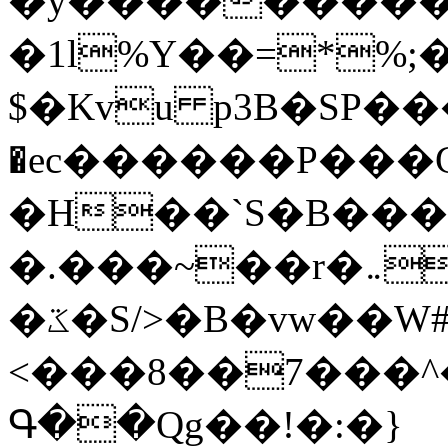
�y�����������
�1l%Y��=*%
$�Kvu p3B�SP�
�ec������P���G
�H��`S�B��
�.���~��r�޼�}�܅�mؕWu���K}
�ػ�S/>�B�vw��W#�I��*]\W��)Ħ�1��fC}
<���8��7���
Գ��Qg��!�:�}