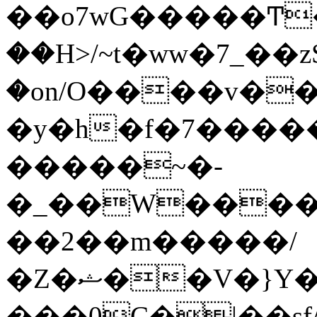
��o7wG�����Ͳ
��H>/~t�ww�7_��z
�on/O����v�
�y�h�f�7����
�����~�-
�_��W����;
��2��m�����/
�Z�ޝ��V�}Y�I�ծ�O�����S��]z��w��7�޷�����h���u��7w.ϻ���8X��ͮ�����W�dm�Jߜ��q/>?
���0C�|��sf