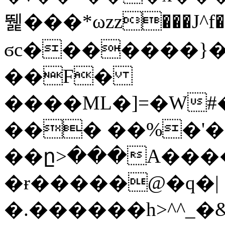
뛡���*ωzz���J^f�o
ϭc�������}��
�
�F�
����ML�]=�W#
��� ��%�'�
��ը>���A����
�ɍ�����@�q�|
�.������h>^^_�