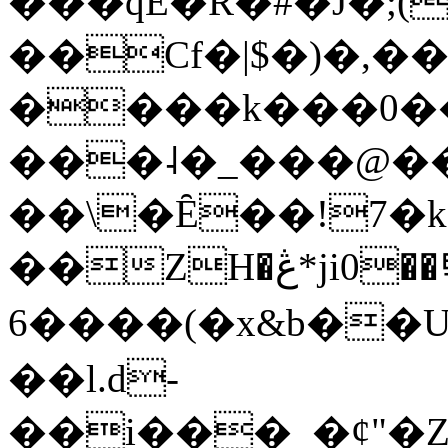
���qE�Ŕ�#�J�;(
��Cf�|$�)�,�
����k���0�
���˨�_���@��
��\�Ȇ��!7�k
��ZH�ڠ*ji0��탃
6����(�x&b��
��l.d-
��i���_�ȼ"�Z�����׋����\�\�w3�|W'�L8y<#�Y�HX�*b��.̏