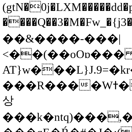
(gtN�0j�LXM�����dd
����Q��3�M�Fw_�{j3��]=����
��&����-���|
<��(��oOɒ���
AT}w���L}J.9=�
���R����Wߙ���o�O���ӯ��������?
상
���k�ntq)���,