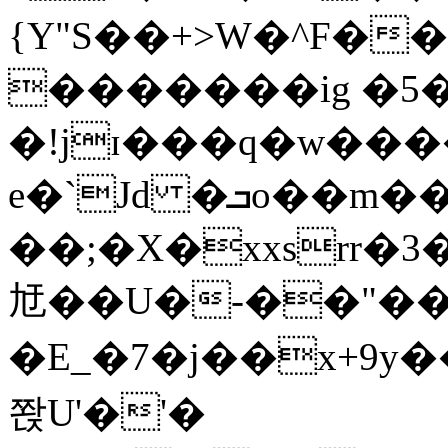
{Y"S��+>W�^F�
�������ig �5
�!jɪ���q�w��
e�`Jd �ܒo��m��1��d|
��;�X�xxsrr�
㝼��U�-��"��zȿ
�E_�7�j��x+9y�
쫝U'�'�