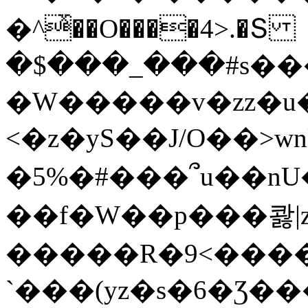
�^ͯ��O����4>.�Տ
�$���_���#s��
�W�����v�zz�u�
<�z�yS��J/O��>wn
�5%�#���՞u��nU
��f�W��p���콿|z
�����R�9<����
`���(yz�s�6�Ʒ�