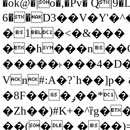
�ok@�|o�,�Pv� Q|9
6��D3��V�Y'�
�1�<�&���
��h���n��Cd
�����˫���4�D�
Vn#:A�?`h��]p�
�8F���ݛ��*\��U��S
�Zh��)#K+�^ȑg�
��(�� ���)=�