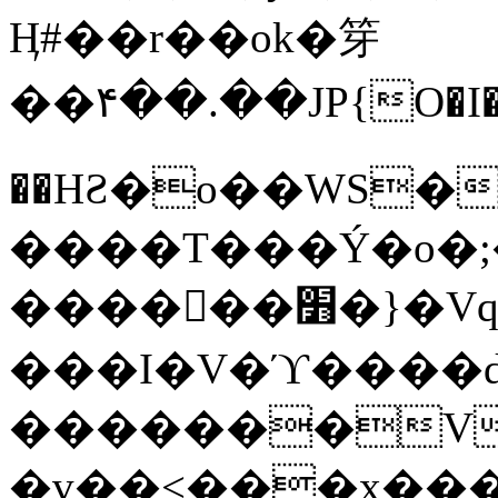
Ӊ#��r��ok�笌
��۴��.��JP{O�I
��ΗƧ�o��WS�
����T���Ý�o�;����������
������׻�}�Vq���j¯���P�.QwO�ｓ
���I�V�ϓ����d
�������V
�v��<���x���ۻ��a���R_�n���