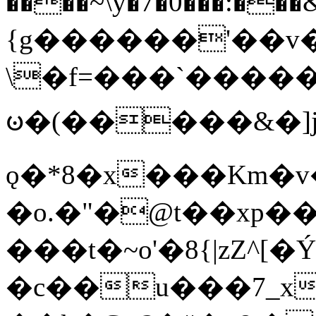
����~\y�7�0���:���&�_DN#�
{g������'��v�
\�f=���`�����
ꧽ�(�����&�]j
ǫ�*8�x���Km�v
�o.�"�@t��xp�
���t�~o'�8{|zZ^[�
�c��u���7_xg{���Q�n4���