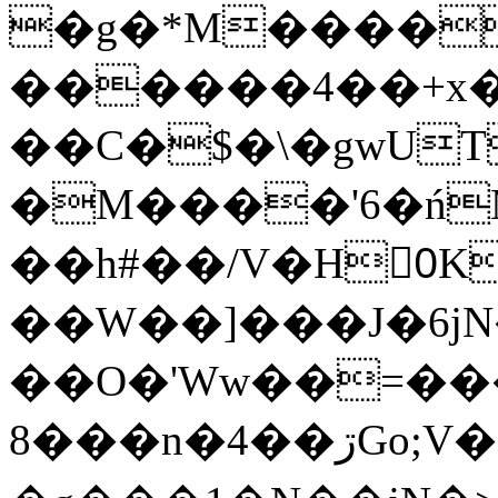
�g�*M����
������4��+x�
��C�$�\�gwUT
�M����'6�ń
��h#��/V�H0ٍK�7'�1�L�A�2
��W��]���J�6jN
��O�'Ww��=���
�8��n�4��ڗGo;V���y��4����n�7�v���Lu�/