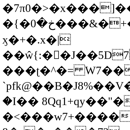
�7π0�>�x���]
�{�خ�0���&�+�zwYFEÙ4�~�_�̾�
ӽ�+�.x�|
��ŵ{:��J��5D7��
���ʈ�^�= W7��
`pfk@��B�J8%��V����\ߤ��/o��d��6b�@��J�tqw3�}>Y]������<�b��̌��{B���~v_v��fT`��88��
�I�� 8Qq1+qy��"�
�<���w󠒪7+�����X�n�F�a��M