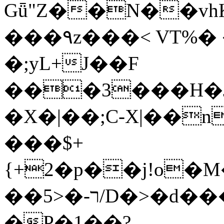
Gǖ"Z��N��v
���٩z���< VT%� �}z�XEu�<ं�Q!
�;yL+J��F
���3���H�J:~�
�X�|��;Ϲ-X|��n
���$+
{+2�p��j!o�
��ר-�<5/D�>�d�����1!u8JP�@TE�
�P�1��?