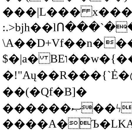
���|L��� x���b
:.>bjh��lՈ���`
\A��D+Vf��n��
$�|a� BEו��w�{���;���q�X��d%�������W� hU�(�1�Ū}9�S�F<��i�L3�;�
�!"Aų��R���{`
��(�Qf�B]�
������ޞ��ϟak��r��_39$�8�p���7�2�yIZ�R��x��/
����A�Ъ�LKA