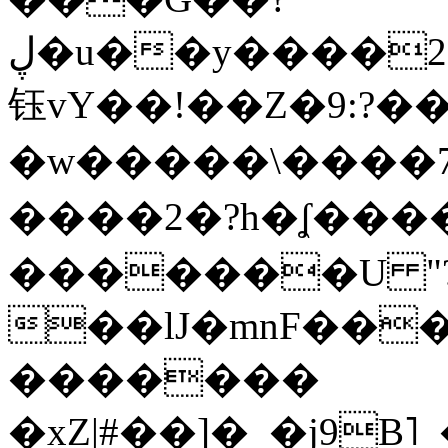
ڸ�u��y����2o�Gc���t!W���k+(���
钰vY��!��Z�9:?� �
�w�����\����7�
����2�?h�ʆ 
�������U "?
��lJ�mnF��
�������
�xZ|#��]�_�j9B