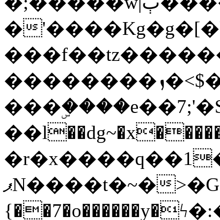
�;�����w|ٻ����<-
�'����Kg�g�[�k
���f��tz�����
��������ܙ�<$��������s���
���ۣ����e��7;'�Sc����ߋv
��l��dg~�x������G��6�{`�g���ݝ
�r�x����q��1
ޕN����t�~�>�G�{�Wރ�sl̞�@x_:�ˏ��՛��zU;wk�F�m�q}
{��7�o������y�