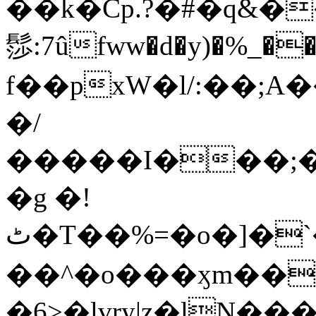
��k�Cp.?�#�q&�
髿:7ûfww�d�y)�%_�����>
f��pxW�l/:��;A
�/
�����I���;�
�g �!
ٹ�T��%=�o�]�`�8mxݽ������˳���0�n̾X'��3ǘ9����������I�&��G�������z>��]�%��/
��^�o���ӽm��ܑ�wOooOn���������
�6>�lvry|z�lN���