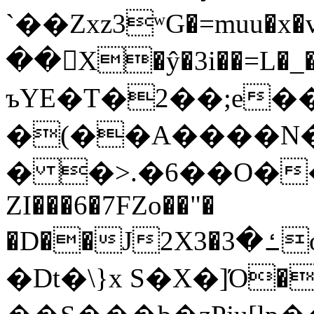
`��Zxz3ʷG�=muu�
��񛆻X�ŷ�3i��=L�
ъYE�T�2��;e�
�(��A����
� �>.�6��O��
ZI���6�7FZo��"�
�D��J2X3�ߑ�3o�|aak�q�@����]�K���w���r;�
�Dt�\}x S�X�]Ό�