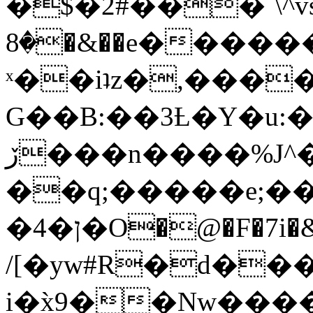
�$�2#���`\^vs
�8�&��e�������:�\���{��9�����g��f�r?
ˣ��iʇz�,���
G��B:��3Ƚ�Y�u:�
ڒ���n����%J^�}
��q;�����e;��
/[�yw#R�d���
i�x̀9��Nw����