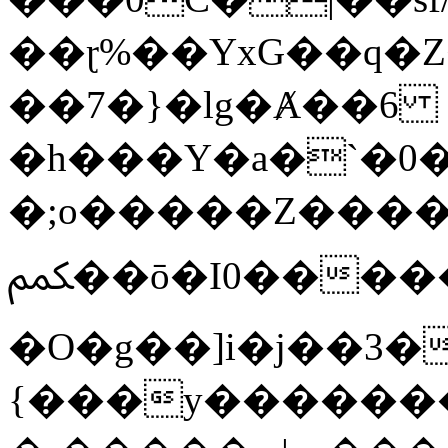
��ɽ%��YxG��q�
��7�}�lg�Ⱥ��6
�h���Y�a�`�0�
�;o�����Z������
ﶻ��ō�I0�����o�b�{L������3����2�O.z���/
�O�g��]i�j��3�u�̨S;�ܳ
{���y������