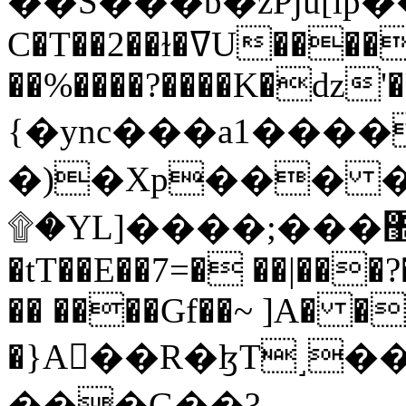
C�T��2��ɫ�ߜU����2�L�����m" �
��%����?����K�ǳ'�
{�ync���a1����
�)�Xp��� �
۩�YL]����;���׿�޽������+��k��o���O�Zt�6�[a��v_r;�b�f���==
�tT��E��7=� ��|���?
�� ����Gf��~ ]A� �
�}A��R�ɮT˼�
���G��?