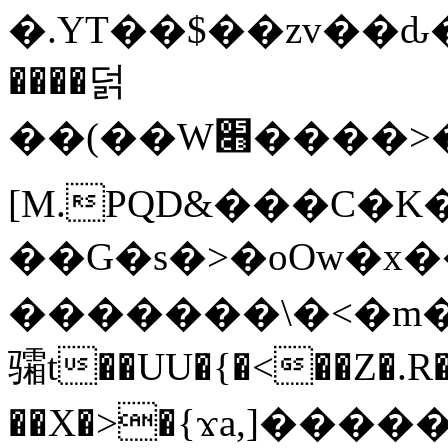
�.YT��$��zv��ԃ
����덝
��(��W׋����>��O>�d�%Y�@�@ڻ<�z{rc&׻��z�����AeK�^�����������˩t��=x~
[M.PQD&���C�K
��G�s�>�oOw�x�
�������\�<�m�PU�5�Ǉ*X�
骦t��UU�{�<��Z�.R�
��X�>�{ϫa,]�����