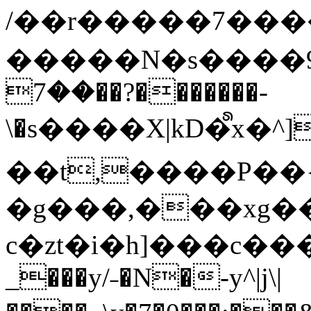
/��r�����7��
�����N�s����9�j
��7��?�������-
\�s����X|kD�᩺x
��t,����P��{
�g���,���xg�
c�zt�i�h]���c���
_���y/˗�N�-y^|j\|