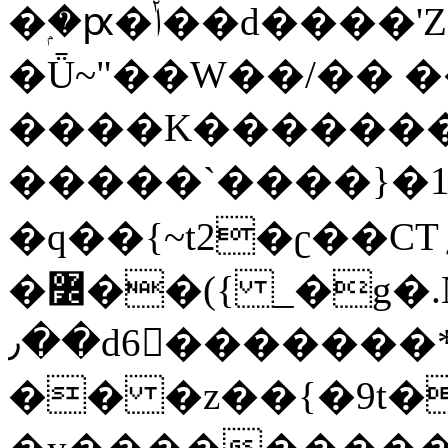
�ۭ�ԗ�ݳ��d����'Z����>!pQ}
�Ǖ~"��W��/�� ��
����K�������
�����`����}�1
�q��{~t2�ʗ��CT؍���������{�~}ur����u�}o����(�:�j���=����{�۝Vo�An��J^��������M\M�'{{l�i
�߼��({ _�g�.Nfӻg����f7z91o^��̤^�>��2�`�:|#dk�{>�>>&�tsw�Nwo�?
٫��d6򆧇�������*��[|^]oo���NW~zz>�X&�u�=K?
�� �z��{�9t�