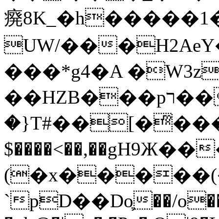
㾱8K_�h�����1
UW/���H2AeY�
���*g4�A �W3z
��HZB���pר��b�wO�N��{@H�m�F{���ۣ��?
�}T#��[�ͫ���
$����<��,��gH9Ж
(�x�����
`pD��Do֛��/o��