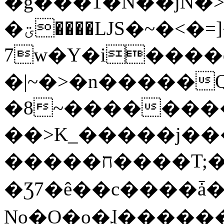
�g���1�N��jN�
�ؾ����ǇS�~�<�=]����^vz��{{��t�%
7w�Y�i����
�|~�>�n�����
�8~��������
��>K_�����j��
�����ח����T;�uU�w��oovW�N�\�v�̓��N��6xz��z^��s�;
�Ʒ7�ê��c����ǡ�Oo
No�O�o�ɺ����