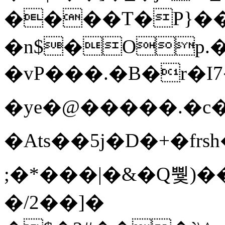
����T�Ρ}�
�n$�Op.
�vP���.�B�r�I7�gp~H
�ye�@��� ��.�c
�Ats��5j�D�+�fr
;�*���|�&�Q뿿)�
�/2��]�