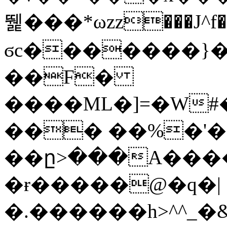
뛡���*ωzz���J^f�o
ϭc�������}��
�
�F�
����ML�]=�W#
��� ��%�'�
��ը>���A����
�ɍ�����@�q�|
�.������h>^^_�