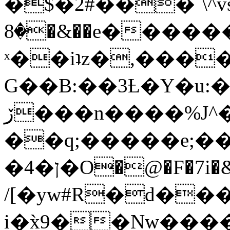
�$�2#���`\^vs
�8�&��e�������:�\���{��9�����g��f�r?
ˣ��iʇz�,���
G��B:��3Ƚ�Y�u:�
ڒ���n����%J^�}
��q;�����e;��
/[�yw#R�d���
i�x̀9��Nw����