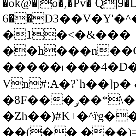
�ok@�|o�,�Pv� Q|9
6��D3��V�Y'�
�1�<�&���
��h���n��Cd
�����˫���4�D�
Vn#:A�?`h��]p�
�8F���ݛ��*\��U��S
�Zh��)#K+�^ȑg�
��(�� ���)=�