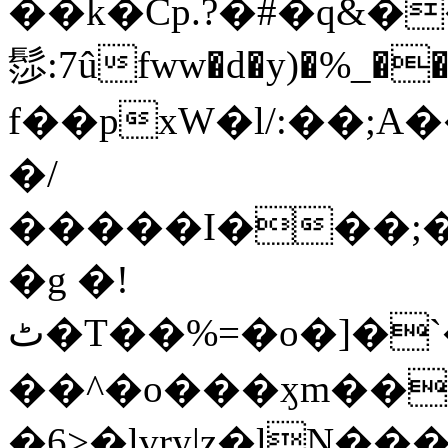
��k�Cp.?�#�q&�
髿:7ûfww�d�y)�%_�����>
f��pxW�l/:��;A
�/
�����I���;�
�g �!
ٹ�T��%=�o�]�`�8mxݽ������˳���0�n̾X'��3ǘ9����������I�&��G�������z>��]�%��/
��^�o���ӽm��ܑ�wOooOn���������
�6>�lvry|z�lN���