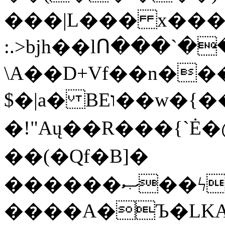
���|L��� x���b
:.>bjh��lՈ���`
\A��D+Vf��n��
$�|a� BEו��w�{���;���q�X��d%�������W� hU�(�1�Ū}9�S�F<��i�L3�;�
�!"Aų��R���{`
��(�Qf�B]�
������ޞ��ϟak��r��_39$�8�p���7�2�yIZ�R��x��/
����A�Ъ�LKA