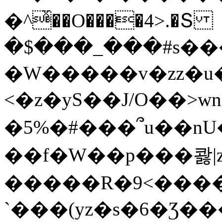
�^ͯ��O����4>.�Տ
�$���_���#s��
�W�����v�zz�u�
<�z�yS��J/O��>wn
�5%�#���՞u��nU
��f�W��p���콿|z
�����R�9<����
`���(yz�s�6�Ʒ�