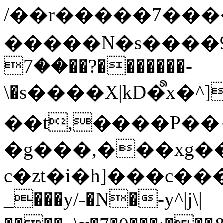
/��r�����7��
�����N�s����9�j
��7��?�������-
\�s����X|kD�᩺x
��t,����P��{
�g���,���xg�
c�zt�i�h]���c���
_���y/˗�N�-y^|j\|