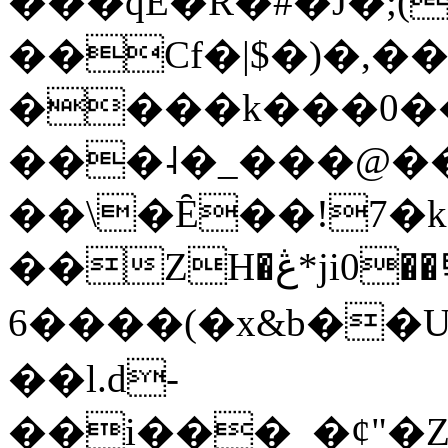
���qE�Ŕ�#�J�;(
��Cf�|$�)�,�
����k���0�
���˨�_���@��
��\�Ȇ��!7�k
��ZH�ڠ*ji0��탃
6����(�x&b��
��l.d-
��i���_�ȼ"�Z�����׋����\�\�w3�|W'�L8y<#�Y�HX�*b��.̏