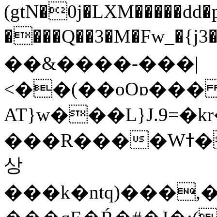
(gtN�0j�LXM�����dd
����Q��3�M�Fw_�{j3��]=����
��&����-���|
<��(��oOɒ���
AT}w���L}J.9=�
���R����Wߙ���o�O���ӯ��������?
상
���k�ntq)���,