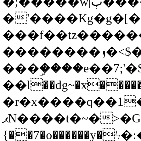
�;�����w|ٻ����<-
�'����Kg�g�[�k
���f��tz�����
��������ܙ�<$��������s���
���ۣ����e��7;'�Sc����ߋv
��l��dg~�x������G��6�{`�g���ݝ
�r�x����q��1
ޕN����t�~�>�G�{�Wރ�sl̞�@x_:�ˏ��՛��zU;wk�F�m�q}
{��7�o������y�