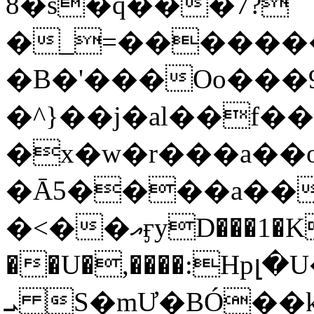
8�s�q���7?
�_=�����
�B�'���Oo���9
�^}��j�al��f
�x�w�r���a�
�Ā5����a��
�<��އӻyD���1�KS�w���!
��U�,����:Hpլ�U�K��_y4߼��O���
ܝ S�mƯ�BÓ�