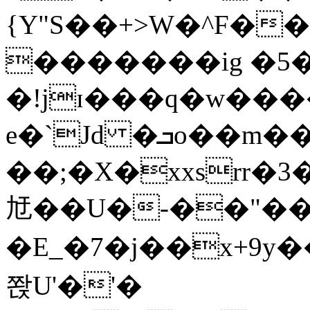
{Y"S��+>W�^F�
�������ig �5
�!jɪ���q�w��
e�`Jd �ܒo��m��1��d|
��;�X�xxsrr�
㝼��U�-��"��zȿ
�E_�7�j��x+9y�
쫝U'�'�