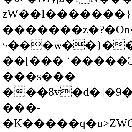
zW��I�������}�
�������z�?�O
ϟ���w��}��
��[���ٵ�����Ͻ���������x�ս��Apq�����޻�V����O�cp����ٝy{����:�k�ןNݯOOCyx6���&���?
���s���
���8v�d�]�9��6
���-
�K�����q�u>ZWOO�w��߼��W�a���p��