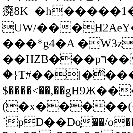
㾱8K_�h�����1
UW/���H2AeY�
���*g4�A �W3z
��HZB���pר��b�wO�N��{@H�m�F{���ۣ��?
�}T#��[�ͫ���
$����<��,��gH9Ж
(�x�����
`pD��Do֛��/o��