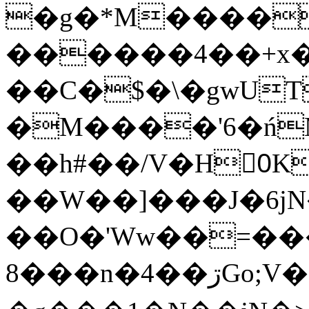
�g�*M����
������4��+x�
��C�$�\�gwUT
�M����'6�ń
��h#��/V�H0ٍK�7'�1�L�A�2
��W��]���J�6jN
��O�'Ww��=���
�8��n�4��ڗGo;V���y��4����n�7�v���Lu�/