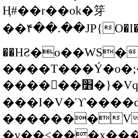
Ӊ#��r��ok�笌
��۴��.��JP{O�I
��ΗƧ�o��WS�
����T���Ý�o�;����������
������׻�}�Vq���j¯���P�.QwO�ｓ
���I�V�ϓ����d
�������V
�v��<���x���ۻ��a���R_�n���