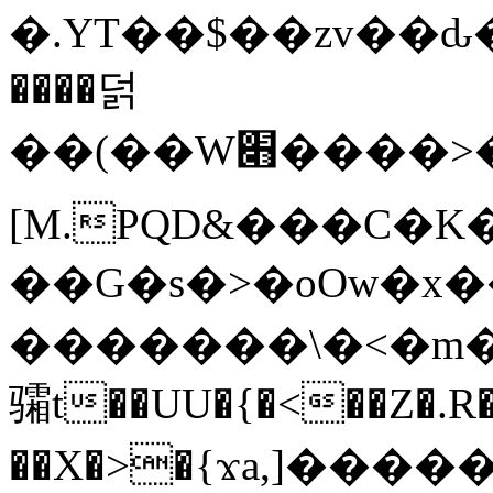
�.YT��$��zv��ԃ
����덝
��(��W׋����>��O>�d�%Y�@�@ڻ<�z{rc&׻��z�����AeK�^�����������˩t��=x~
[M.PQD&���C�K
��G�s�>�oOw�x�
�������\�<�m�PU�5�Ǉ*X�
骦t��UU�{�<��Z�.R�
��X�>�{ϫa,]�����