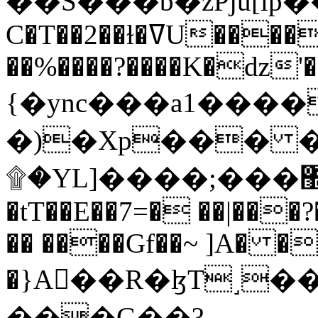
C�T��2��ɫ�ߜU����2�L�����m" �
��%����?����K�ǳ'�
{�ync���a1����
�)�Xp��� �
۩�YL]����;���׿�޽������+��k��o���O�Zt�6�[a��v_r;�b�f���==
�tT��E��7=� ��|���?
�� ����Gf��~ ]A� �
�}A��R�ɮT˼�
���G��?