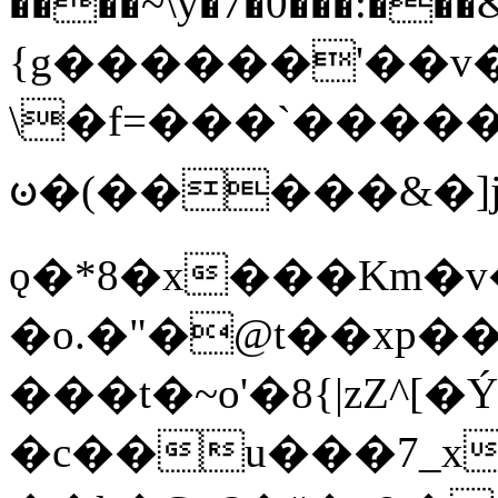
����~\y�7�0���:���&�_DN#�
{g������'��v�
\�f=���`�����
ꧽ�(�����&�]j
ǫ�*8�x���Km�v
�o.�"�@t��xp�
���t�~o'�8{|zZ^[�
�c��u���7_xg{���Q�n4���