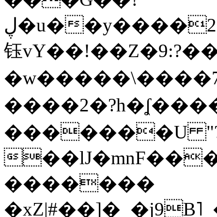
ڸ�u��y����2o�Gc���t!W���k+(���
钰vY��!��Z�9:?� �
�w�����\����7�
����2�?h�ʆ 
�������U "?
��lJ�mnF��
�������
�xZ|#��]�_�j9B