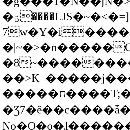
�g���1�N��jN�
�ؾ����ǇS�~�<�=]����^vz��{{��t�%
7w�Y�i����
�|~�>�n�����
�8~��������
��>K_�����j��
�����ח����T;�uU�w��oovW�N�\�v�̓��N��6xz��z^��s�;
�Ʒ7�ê��c����ǡ�Oo
No�O�o�ɺ����