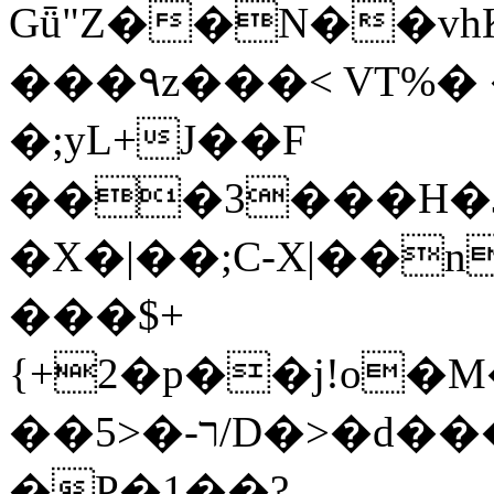
Gǖ"Z��N��v
���٩z���< VT%� �}z�XEu�<ं�Q!
�;yL+J��F
���3���H�J:~�
�X�|��;Ϲ-X|��n
���$+
{+2�p��j!o�
��ר-�<5/D�>�d�����1!u8JP�@TE�
�P�1��?