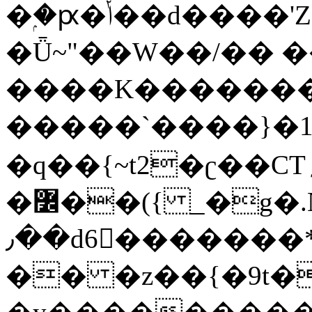
�ۭ�ԗ�ݳ��d����'Z����>!pQ}
�Ǖ~"��W��/�� ��
����K�������
�����`����}�1
�q��{~t2�ʗ��CT؍���������{�~}ur����u�}o����(�:�j���=����{�۝Vo�An��J^��������M\M�'{{l�i
�߼��({ _�g�.Nfӻg����f7z91o^��̤^�>��2�`�:|#dk�{>�>>&�tsw�Nwo�?
٫��d6򆧇�������*��[|^]oo���NW~zz>�X&�u�=K?
�� �z��{�9t�