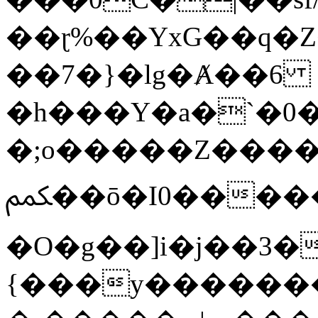
��ɽ%��YxG��q�
��7�}�lg�Ⱥ��6
�h���Y�a�`�0�
�;o�����Z������
ﶻ��ō�I0�����o�b�{L������3����2�O.z���/
�O�g��]i�j��3�u�̨S;�ܳ
{���y������