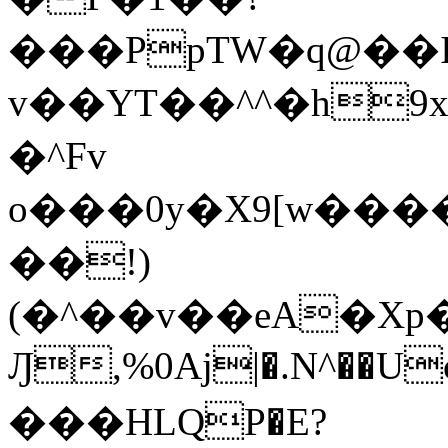
���PpTW�q@��
v��YT��^^�h9x
�^Fv
o���0y�X9[w��
��!)
(�^��v��eA�Xp�>0�+*���h����s�ײT)D$%�AQ�To�*�>W�^�=�.
Ԓ,%0Aj|�.N^��Uc
���HLQP�E?