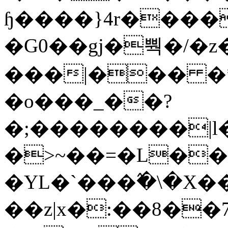
ɧ����}4r����
�G0��gj�뿩�/�z
���|��� �
�o���_��?
�;��������|
�>~��=�L��
�YL�`���߬�\�X�
��z|x�:��8�