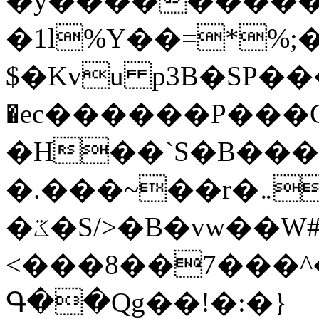
�y�����������
�1l%Y��=*%
$�Kvu p3B�SP�
�ec������P���G
�H��`S�B��
�.���~��r�޼�}�܅�mؕWu���K}
�ػ�S/>�B�vw��W#�I��*]\W��)Ħ�1��fC}
<���8��7���
Գ��Qg��!�:�}