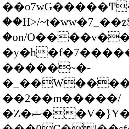
��o7wG�����Ͳ
��H>/~t�ww�7_��z
�on/O����v�
�y�h�f�7����
�����~�-
�_��W����;
��2��m�����/
�Z�ޝ��V�}Y�I�ծ�O�����S��]z��w��7�޷�����h���u��7w.ϻ���8X��ͮ�����W�dm�Jߜ��q/>?
���0C�|��sf