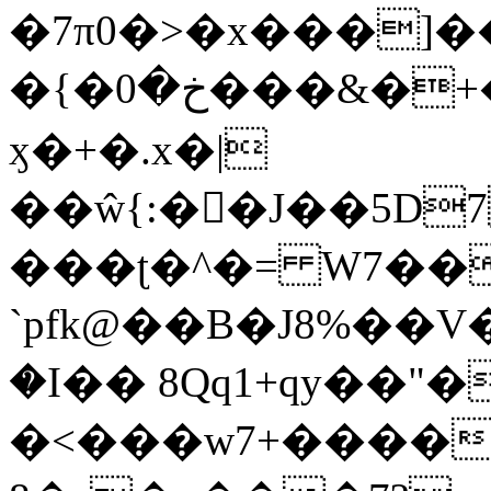
�7π0�>�x���]
�{�خ�0���&�+�zwYFEÙ4�~�_�̾�
ӽ�+�.x�|
��ŵ{:��J��5D7��
���ʈ�^�= W7��
`pfk@��B�J8%��V����\ߤ��/o��d��6b�@��J�tqw3�}>Y]������<�b��̌��{B���~v_v��fT`��88��
�I�� 8Qq1+qy��"�
�<���w󠒪7+�����X�n�F�a��M