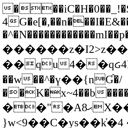
���iC�H�0��_!
4G�e[�,��n���I�E&��
�^�N������������mI��p�
������z�I2>z��
��qu4��qᏽ4H&A
��w��^�ү��{nƓ�/
��K�x~4��b�����
��"�Aޙ8X��M��K�D
}w<9��C�ys��k҆�޼� :���4�� 4�E0���oӮ�