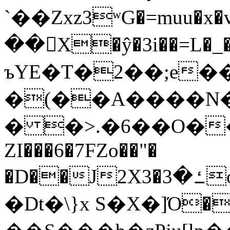
`��Zxz3ʷG�=muu�
��񛆻X�ŷ�3i��=L�
ъYE�T�2��;e�
�(��A����
� �>.�6��O��
ZI���6�7FZo��"�
�D��J2X3�ߑ�3o�|aak�q�@����]�K���w���r;�
�Dt�\}x S�X�]Ό�