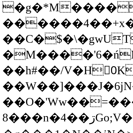
�g�*M����
������4��+x�
��C�$�\�gwUT
�M����'6�ń
��h#��/V�H0ٍK�7'�1�L�A�2
��W��]���J�6jN
��O�'Ww��=���
�8��n�4��ڗGo;V���y��4����n�7�v���Lu�/