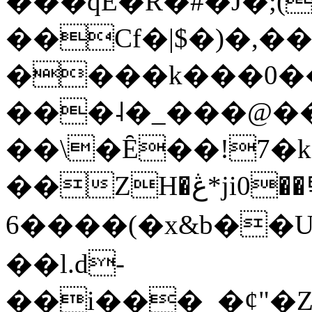
���qE�Ŕ�#�J�;(
��Cf�|$�)�,�
����k���0�
���˨�_���@��
��\�Ȇ��!7�k
��ZH�ڠ*ji0��탃
6����(�x&b��
��l.d-
��i���_�ȼ"�Z�����׋����\�\�w3�|W'�L8y<#�Y�HX�*b��.̏