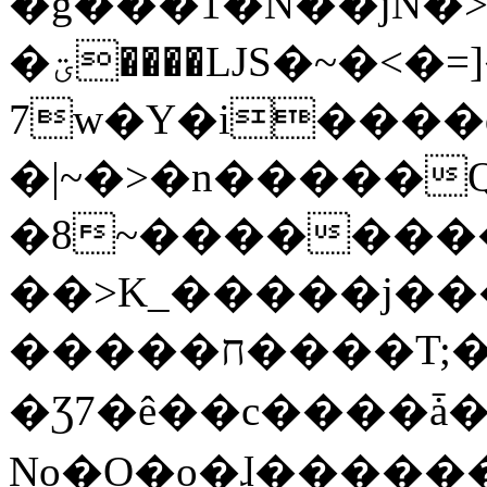
�g���1�N��jN�
�ؾ����ǇS�~�<�=]����^vz��{{��t�%
7w�Y�i����
�|~�>�n�����
�8~��������
��>K_�����j��
�����ח����T;�uU�w��oovW�N�\�v�̓��N��6xz��z^��s�;
�Ʒ7�ê��c����ǡ�Oo
No�O�o�ɺ����