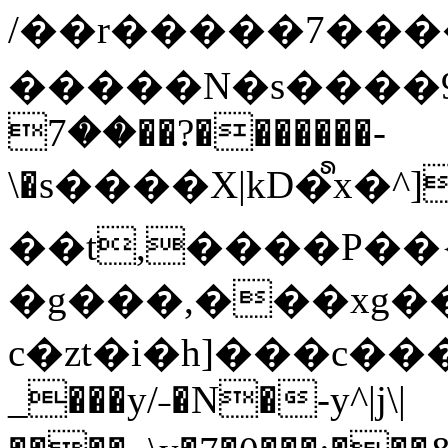
/��r�����7��
�����N�s����9�j
��7��?�������-
\�s����X|kD�᩺x
��t,����P��{
�g���,���xg�
c�zt�i�h]���c���
_���y/˗�N�-y^|j\|