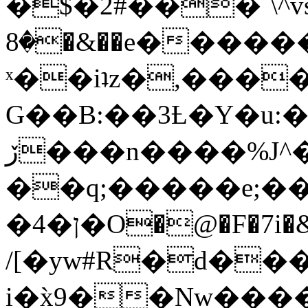
�$�2#���`\^vs
�8�&��e�������:�\���{��9�����g��f�r?
ˣ��iʇz�,���
G��B:��3Ƚ�Y�u:�
ڒ���n����%J^�}
��q;�����e;��
/[�yw#R�d���
i�x̀9��Nw����