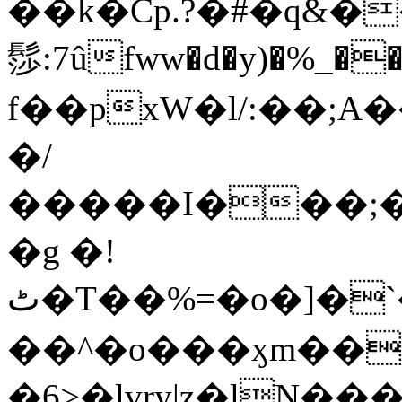
��k�Cp.?�#�q&�
髿:7ûfww�d�y)�%_�����>
f��pxW�l/:��;A
�/
�����I���;�
�g �!
ٹ�T��%=�o�]�`�8mxݽ������˳���0�n̾X'��3ǘ9����������I�&��G�������z>��]�%��/
��^�o���ӽm��ܑ�wOooOn���������
�6>�lvry|z�lN���