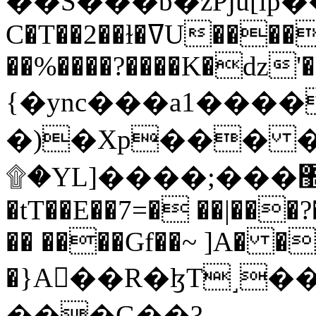
C�T��2��ɫ�ߜU����2�L�����m" �
��%����?����K�ǳ'�
{�ync���a1����
�)�Xp��� �
۩�YL]����;���׿�޽������+��k��o���O�Zt�6�[a��v_r;�b�f���==
�tT��E��7=� ��|���?
�� ����Gf��~ ]A� �
�}A��R�ɮT˼�
���G��?