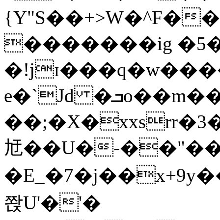
{Y"S��+>W�^F�
�������ig �5
�!jɪ���q�w��
e�`Jd �ܒo��m��1��d|
��;�X�xxsrr�
㝼��U�-��"��zȿ
�E_�7�j��x+9y�
쫝U'�'�