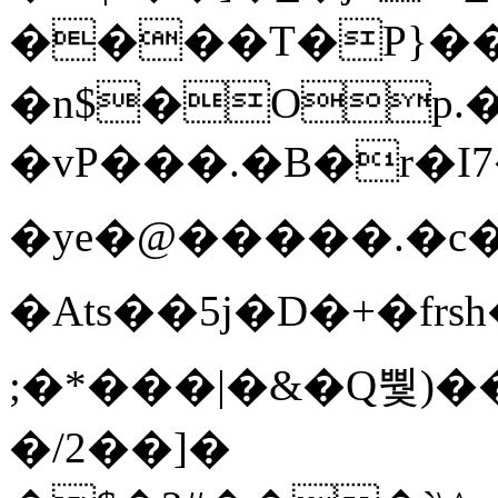
����T�Ρ}�
�n$�Op.
�vP���.�B�r�I7�gp~H
�ye�@��� ��.�c
�Ats��5j�D�+�fr
;�*���|�&�Q뿿)�
�/2��]�