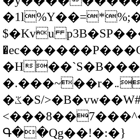
�y�����������
�1l%Y��=*%
$�Kvu p3B�SP�
�ec������P���G
�H��`S�B��
�.���~��r�޼�}�܅�mؕWu���K}
�ػ�S/>�B�vw��W#�I��*]\W��)Ħ�1��fC}
<���8��7���
Գ��Qg��!�:�}