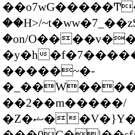
��o7wG�����Ͳ
��H>/~t�ww�7_��z
�on/O����v�
�y�h�f�7����
�����~�-
�_��W����;
��2��m�����/
�Z�ޝ��V�}Y�I�ծ�O�����S��]z��w��7�޷�����h���u��7w.ϻ���8X��ͮ�����W�dm�Jߜ��q/>?
���0C�|��sf