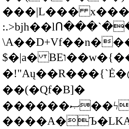
���|L��� x���b
:.>bjh��lՈ���`
\A��D+Vf��n��
$�|a� BEו��w�{���;���q�X��d%�������W� hU�(�1�Ū}9�S�F<��i�L3�;�
�!"Aų��R���{`
��(�Qf�B]�
������ޞ��ϟak��r��_39$�8�p���7�2�yIZ�R��x��/
����A�Ъ�LKA