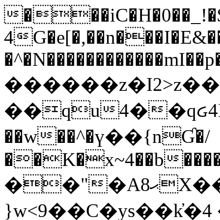
���iC�H�0��_!
4G�e[�,��n���I�E&��
�^�N������������mI��p�
������z�I2>z��
��qu4��qᏽ4H&A
��w��^�ү��{nƓ�/
��K�x~4��b�����
��"�Aޙ8X��M��K�D
}w<9��C�ys��k҆�޼� :���4�� 4�E0���oӮ�