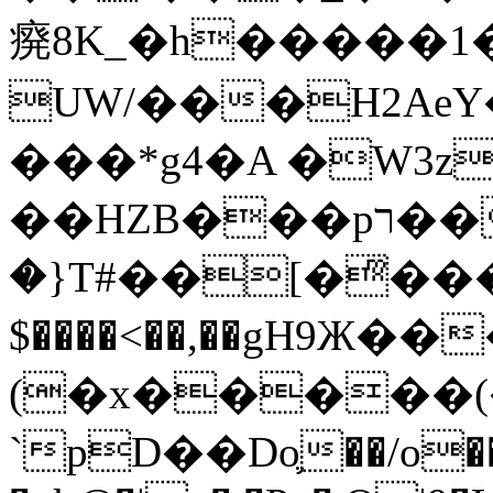
㾱8K_�h�����1
UW/���H2AeY�
���*g4�A �W3z
��HZB���pר��b�wO�N��{@H�m�F{���ۣ��?
�}T#��[�ͫ���
$����<��,��gH9Ж
(�x�����
`pD��Do֛��/o��