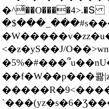
�^ͯ��O����4>.�Տ
�$���_���#s��
�W�����v�zz�u�
<�z�yS��J/O��>wn
�5%�#���՞u��nU
��f�W��p���콿|z
�����R�9<����
`���(yz�s�6�Ʒ�