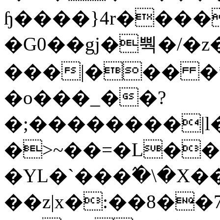
ɧ����}4r����
�G0��gj�뿩�/�z
���|��� �
�o���_��?
�;��������|
�>~��=�L��
�YL�`���߬�\�X�
��z|x�:��8�