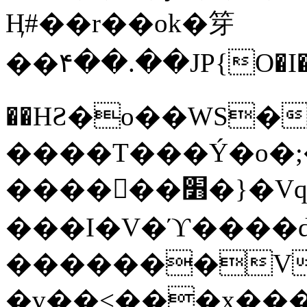
Ӊ#��r��ok�笌
��۴��.��JP{O�I
��ΗƧ�o��WS�
����T���Ý�o�;����������
������׻�}�Vq���j¯���P�.QwO�ｓ
���I�V�ϓ����d
�������V
�v��<���x���ۻ��a���R_�n���