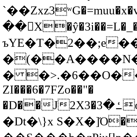
`��Zxz3ʷG�=muu�
��񛆻X�ŷ�3i��=L�
ъYE�T�2��;e�
�(��A����
� �>.�6��O��
ZI���6�7FZo��"�
�D��J2X3�ߑ�3o�|aak�q�@����]�K���w���r;�
�Dt�\}x S�X�]Ό�