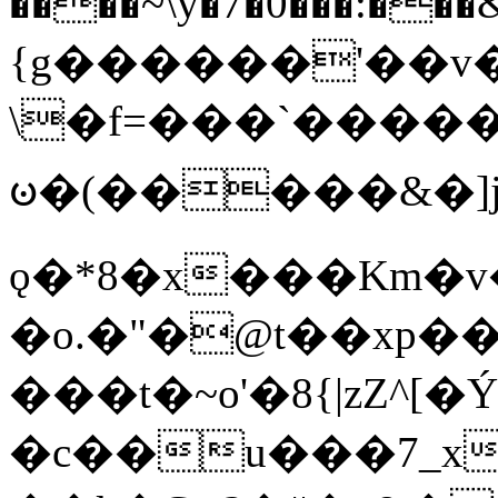
����~\y�7�0���:���&�_DN#�
{g������'��v�
\�f=���`�����
ꧽ�(�����&�]j
ǫ�*8�x���Km�v
�o.�"�@t��xp�
���t�~o'�8{|zZ^[�
�c��u���7_xg{���Q�n4���