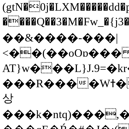
(gtN�0j�LXM�����dd
����Q��3�M�Fw_�{j3��]=����
��&����-���|
<��(��oOɒ���
AT}w���L}J.9=�
���R����Wߙ���o�O���ӯ��������?
상
���k�ntq)���,