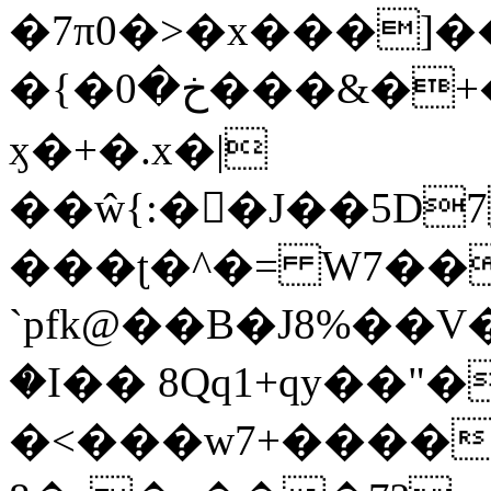
�7π0�>�x���]
�{�خ�0���&�+�zwYFEÙ4�~�_�̾�
ӽ�+�.x�|
��ŵ{:��J��5D7��
���ʈ�^�= W7��
`pfk@��B�J8%��V����\ߤ��/o��d��6b�@��J�tqw3�}>Y]������<�b��̌��{B���~v_v��fT`��88��
�I�� 8Qq1+qy��"�
�<���w󠒪7+�����X�n�F�a��M