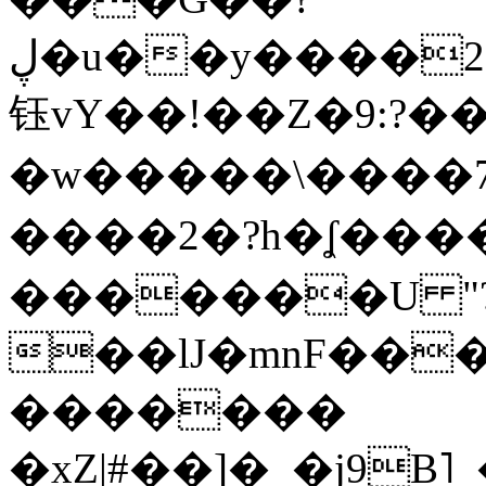
ڸ�u��y����2o�Gc���t!W���k+(���
钰vY��!��Z�9:?� �
�w�����\����7�
����2�?h�ʆ 
�������U "?
��lJ�mnF��
�������
�xZ|#��]�_�j9B