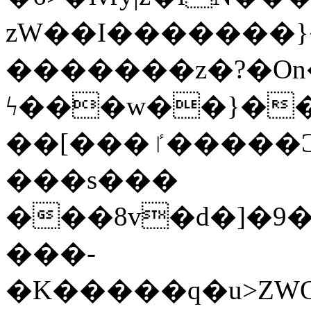
zW��I�������}�
�������z�?�O
ϟ���w��}��
��[���ٵ�����Ͻ���������x�ս��Apq�����޻�V����O�cp����ٝy{����:�k�ןNݯOOCyx6���&���?
���s���
���8v�d�]�9��6
���-
�K�����q�u>ZWOO�w��߼��W�a���p��