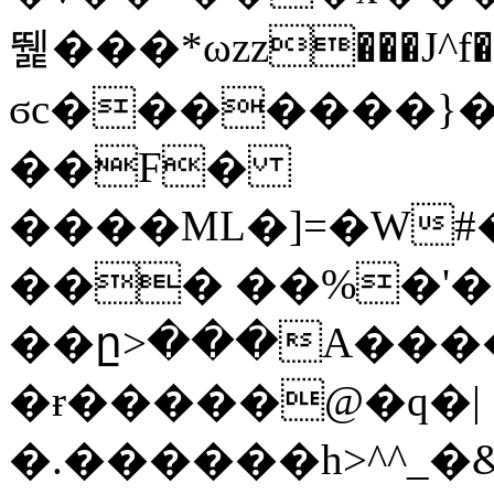
뛡���*ωzz���J^f�o
ϭc�������}��
�
�F�
����ML�]=�W#
��� ��%�'�
��ը>���A����
�ɍ�����@�q�|
�.������h>^^_�