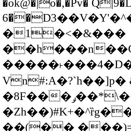
�ok@�|o�,�Pv� Q|9
6��D3��V�Y'�
�1�<�&���
��h���n��Cd
�����˫���4�D�
Vn#:A�?`h��]p�
�8F���ݛ��*\��U��S
�Zh��)#K+�^ȑg�
��(�� ���)=�