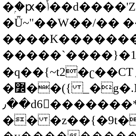
�ۭ�ԗ�ݳ��d����'Z����>!pQ}
�Ǖ~"��W��/�� ��
����K�������
�����`����}�1
�q��{~t2�ʗ��CT؍���������{�~}ur����u�}o����(�:�j���=����{�۝Vo�An��J^��������M\M�'{{l�i
�߼��({ _�g�.Nfӻg����f7z91o^��̤^�>��2�`�:|#dk�{>�>>&�tsw�Nwo�?
٫��d6򆧇�������*��[|^]oo���NW~zz>�X&�u�=K?
�� �z��{�9t�