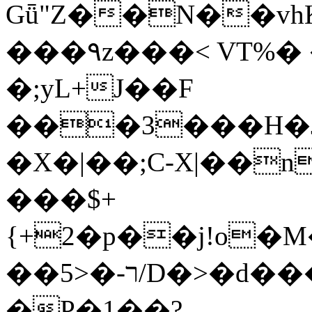
Gǖ"Z��N��v
���٩z���< VT%� �}z�XEu�<ं�Q!
�;yL+J��F
���3���H�J:~�
�X�|��;Ϲ-X|��n
���$+
{+2�p��j!o�
��ר-�<5/D�>�d�����1!u8JP�@TE�
�P�1��?