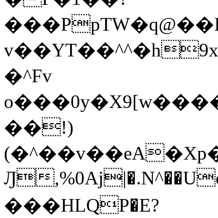
���PpTW�q@��
v��YT��^^�h9x
�^Fv
o���0y�X9[w��
��!)
(�^��v��eA�Xp�>0�+*���h����s�ײT)D$%�AQ�To�*�>W�^�=�.
Ԓ,%0Aj|�.N^��Uc
���HLQP�E?