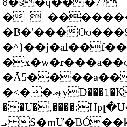
8�s�q���7?
�_=�����
�B�'���Oo���9
�^}��j�al��f
�x�w�r���a�
�Ā5����a��
�<��އӻyD���1�KS�w���!
��U�,����:Hpլ�U�K��_y4߼��O���
ܝ S�mƯ�BÓ�