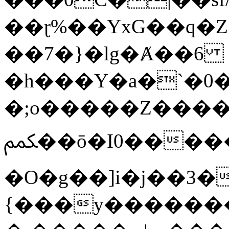
��ɽ%��YxG��q�
��7�}�lg�Ⱥ��6
�h���Y�a�`�0�
�;o�����Z������
ﶻ��ō�I0�����o�b�{L������3����2�O.z���/
�O�g��]i�j��3�u�̨S;�ܳ
{���y������