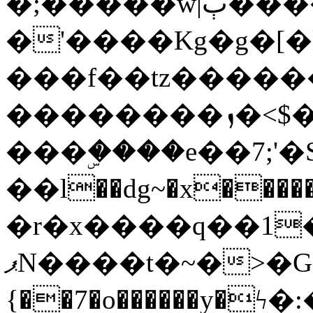
�;�����w|ٻ����<-
�'����Kg�g�[�k
���f��tz�����
��������ܙ�<$��������s���
���ۣ����e��7;'�Sc����ߋv
��l��dg~�x������G��6�{`�g���ݝ
�r�x����q��1
ޕN����t�~�>�G�{�Wރ�sl̞�@x_:�ˏ��՛��zU;wk�F�m�q}
{��7�o������y�