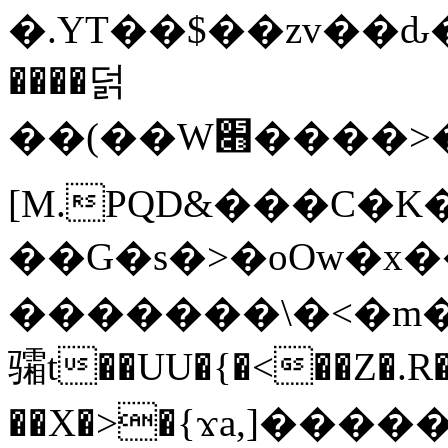
�.YT��$��zv��ԃ
����덝
��(��W׋����>��O>�d�%Y�@�@ڻ<�z{rc&׻��z�����AeK�^�����������˩t��=x~
[M.PQD&���C�K
��G�s�>�oOw�x�
�������\�<�m�PU�5�Ǉ*X�
骦t��UU�{�<��Z�.R�
��X�>�{ϫa,]�����