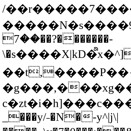
/��r�����7��
�����N�s����9�j
��7��?�������-
\�s����X|kD�᩺x
��t,����P��{
�g���,���xg�
c�zt�i�h]���c���
_���y/˗�N�-y^|j\|