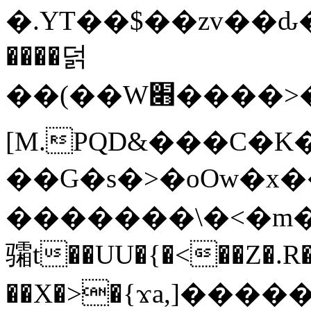
�.YT��$��zv��ԃ
����덝
��(��W׋����>��O>�d�%Y�@�@ڻ<�z{rc&׻��z�����AeK�^�����������˩t��=x~
[M.PQD&���C�K
��G�s�>�oOw�x�
�������\�<�m�PU�5�Ǉ*X�
骦t��UU�{�<��Z�.R�
��X�>�{ϫa,]�����