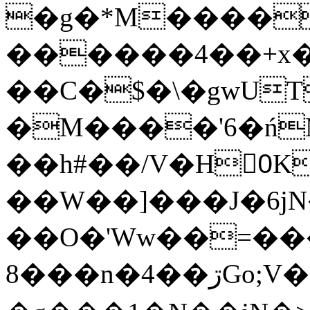
�g�*M����
������4��+x�
��C�$�\�gwUT
�M����'6�ń
��h#��/V�H0ٍK�7'�1�L�A�2
��W��]���J�6jN
��O�'Ww��=���
�8��n�4��ڗGo;V���y��4����n�7�v���Lu�/