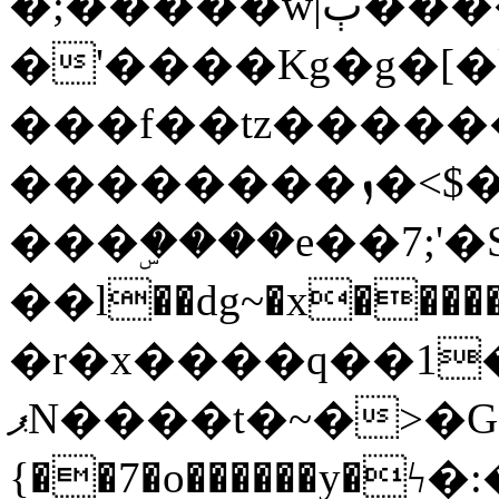
�;�����w|ٻ����<-
�'����Kg�g�[�k
���f��tz�����
��������ܙ�<$��������s���
���ۣ����e��7;'�Sc����ߋv
��l��dg~�x������G��6�{`�g���ݝ
�r�x����q��1
ޕN����t�~�>�G�{�Wރ�sl̞�@x_:�ˏ��՛��zU;wk�F�m�q}
{��7�o������y�