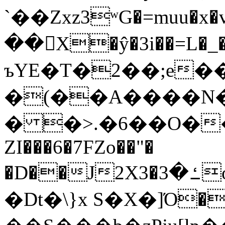
`��Zxz3ʷG�=muu�
��񛆻X�ŷ�3i��=L�
ъYE�T�2��;e�
�(��A����
� �>.�6��O��
ZI���6�7FZo��"�
�D��J2X3�ߑ�3o�|aak�q�@����]�K���w���r;�
�Dt�\}x S�X�]Ό�