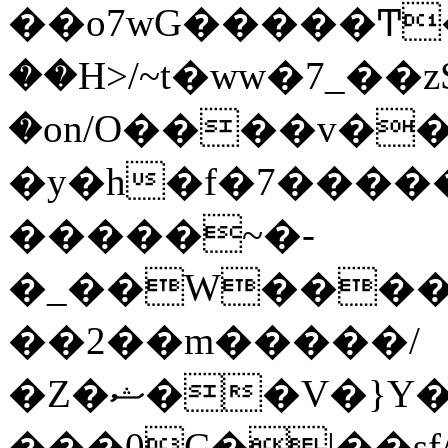
��o7wG�����Ͳ
��H>/~t�ww�7_��z
�on/O����v�
�y�h�f�7����
�����~�-
�_��W����;
��2��m�����/
�Z�ޝ��V�}Y�I�ծ�O�����S��]z��w��7�޷�����h���u��7w.ϻ���8X��ͮ�����W�dm�Jߜ��q/>?
���0C�|��sf