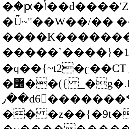
�ۭ�ԗ�ݳ��d����'Z����>!pQ}
�Ǖ~"��W��/�� ��
����K�������
�����`����}�1
�q��{~t2�ʗ��CT؍���������{�~}ur����u�}o����(�:�j���=����{�۝Vo�An��J^��������M\M�'{{l�i
�߼��({ _�g�.Nfӻg����f7z91o^��̤^�>��2�`�:|#dk�{>�>>&�tsw�Nwo�?
٫��d6򆧇�������*��[|^]oo���NW~zz>�X&�u�=K?
�� �z��{�9t�