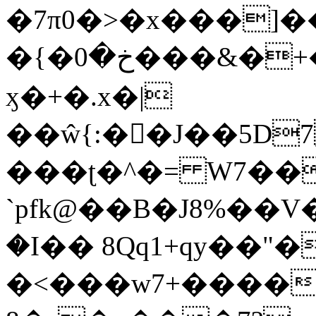
�7π0�>�x���]
�{�خ�0���&�+�zwYFEÙ4�~�_�̾�
ӽ�+�.x�|
��ŵ{:��J��5D7��
���ʈ�^�= W7��
`pfk@��B�J8%��V����\ߤ��/o��d��6b�@��J�tqw3�}>Y]������<�b��̌��{B���~v_v��fT`��88��
�I�� 8Qq1+qy��"�
�<���w󠒪7+�����X�n�F�a��M