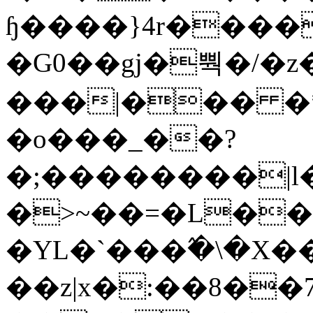
ɧ����}4r����
�G0��gj�뿩�/�z
���|��� �
�o���_��?
�;��������|
�>~��=�L��
�YL�`���߬�\�X�
��z|x�:��8�