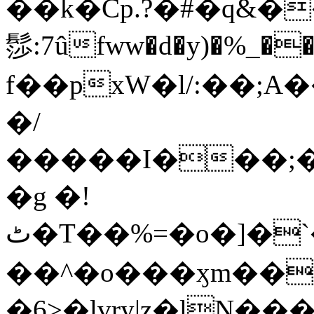
��k�Cp.?�#�q&�
髿:7ûfww�d�y)�%_�����>
f��pxW�l/:��;A
�/
�����I���;�
�g �!
ٹ�T��%=�o�]�`�8mxݽ������˳���0�n̾X'��3ǘ9����������I�&��G�������z>��]�%��/
��^�o���ӽm��ܑ�wOooOn���������
�6>�lvry|z�lN���