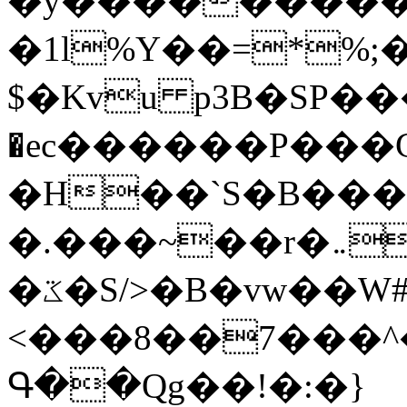
�y�����������
�1l%Y��=*%
$�Kvu p3B�SP�
�ec������P���G
�H��`S�B��
�.���~��r�޼�}�܅�mؕWu���K}
�ػ�S/>�B�vw��W#�I��*]\W��)Ħ�1��fC}
<���8��7���
Գ��Qg��!�:�}