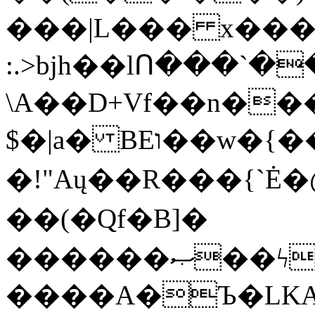
���|L��� x���b
:.>bjh��lՈ���`
\A��D+Vf��n��
$�|a� BEו��w�{���;���q�X��d%�������W� hU�(�1�Ū}9�S�F<��i�L3�;�
�!"Aų��R���{`
��(�Qf�B]�
������ޞ��ϟak��r��_39$�8�p���7�2�yIZ�R��x��/
����A�Ъ�LKA