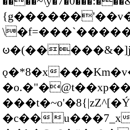
����~\y�7�0���:���&�_DN#�
{g������'��v�
\�f=���`�����
ꧽ�(�����&�]j
ǫ�*8�x���Km�v
�o.�"�@t��xp�
���t�~o'�8{|zZ^[�
�c��u���7_xg{���Q�n4���