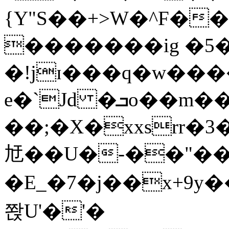
{Y"S��+>W�^F�
�������ig �5
�!jɪ���q�w��
e�`Jd �ܒo��m��1��d|
��;�X�xxsrr�
㝼��U�-��"��zȿ
�E_�7�j��x+9y�
쫝U'�'�