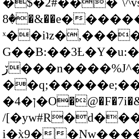
�$�2#���`\^vs
�8�&��e�������:�\���{��9�����g��f�r?
ˣ��iʇz�,���
G��B:��3Ƚ�Y�u:�
ڒ���n����%J^�}
��q;�����e;��
/[�yw#R�d���
i�x̀9��Nw����