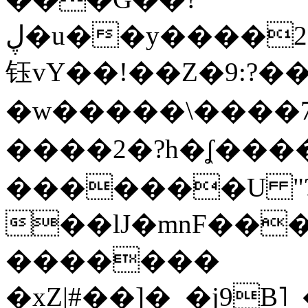
ڸ�u��y����2o�Gc���t!W���k+(���
钰vY��!��Z�9:?� �
�w�����\����7�
����2�?h�ʆ 
�������U "?
��lJ�mnF��
�������
�xZ|#��]�_�j9B