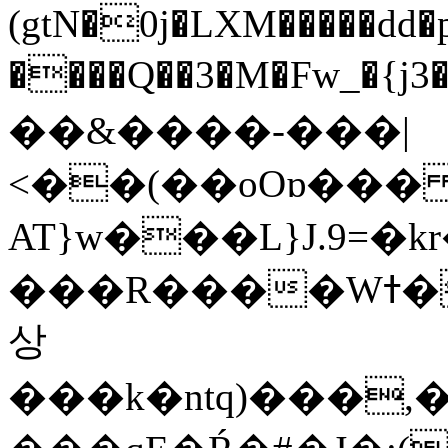
(gtN�0j�LXM�����dd
����Q��3�M�Fw_�{j3��]=����
��&����-���|
<��(��oOɒ���
AT}w���L}J.9=�
���R����Wߙ���o�O���ӯ��������?
상
���k�ntq)���,