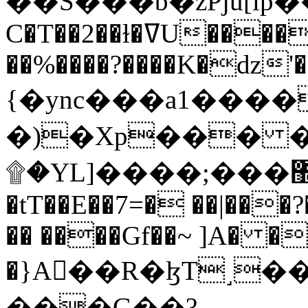
C�T��2��ɫ�ߜU����2�L�����m" �
��%����?����K�ǳ'�
{�ync���a1����
�)�Xp��� �
۩�YL]����;���׿�޽������+��k��o���O�Zt�6�[a��v_r;�b�f���==
�tT��E��7=� ��|���?
�� ����Gf��~ ]A� �
�}A��R�ɮT˼�
���G��?