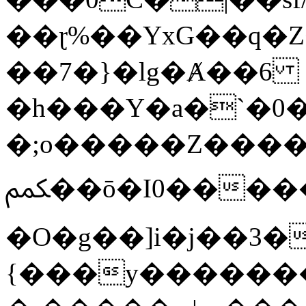
��ɽ%��YxG��q�
��7�}�lg�Ⱥ��6
�h���Y�a�`�0�
�;o�����Z������
ﶻ��ō�I0�����o�b�{L������3����2�O.z���/
�O�g��]i�j��3�u�̨S;�ܳ
{���y������