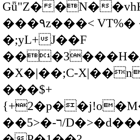
Gǖ"Z��N��v
���٩z���< VT%� �}z�XEu�<ं�Q!
�;yL+J��F
���3���H�J:~�
�X�|��;Ϲ-X|��n
���$+
{+2�p��j!o�
��ר-�<5/D�>�d�����1!u8JP�@TE�
�P�1��?