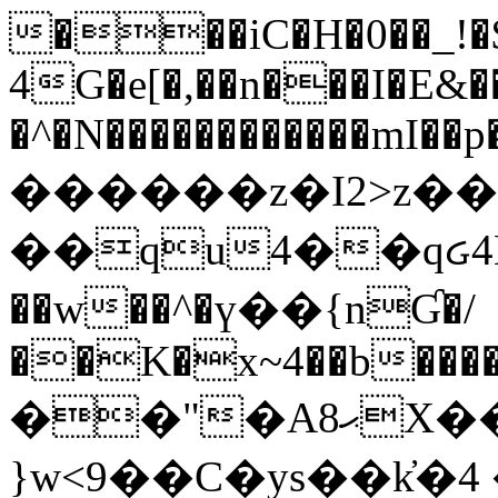
���iC�H�0��_!
4G�e[�,��n���I�E&��
�^�N������������mI��p�
������z�I2>z��
��qu4��qᏽ4H&A
��w��^�ү��{nƓ�/
��K�x~4��b�����
��"�Aޙ8X��M��K�D
}w<9��C�ys��k҆�޼� :���4�� 4�E0���oӮ�