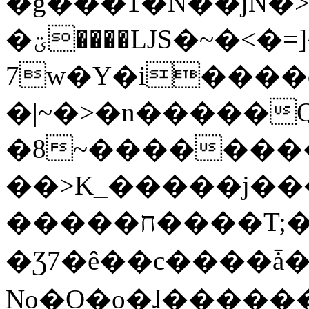
�g���1�N��jN�
�ؾ����ǇS�~�<�=]����^vz��{{��t�%
7w�Y�i����
�|~�>�n�����
�8~��������
��>K_�����j��
�����ח����T;�uU�w��oovW�N�\�v�̓��N��6xz��z^��s�;
�Ʒ7�ê��c����ǡ�Oo
No�O�o�ɺ����