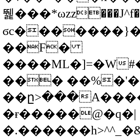
뛡���*ωzz���J^f�o
ϭc�������}��
�
�F�
����ML�]=�W#
��� ��%�'�
��ը>���A����
�ɍ�����@�q�|
�.������h>^^_�