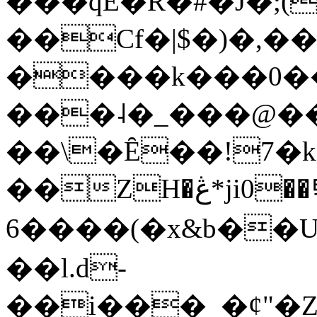
���qE�Ŕ�#�J�;(
��Cf�|$�)�,�
����k���0�
���˨�_���@��
��\�Ȇ��!7�k
��ZH�ڠ*ji0��탃
6����(�x&b��
��l.d-
��i���_�ȼ"�Z�����׋����\�\�w3�|W'�L8y<#�Y�HX�*b��.̏