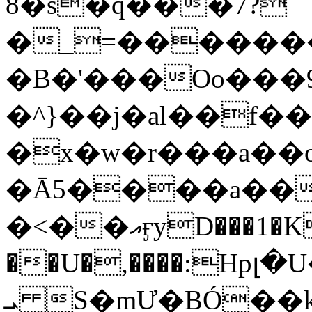
8�s�q���7?
�_=�����
�B�'���Oo���9
�^}��j�al��f
�x�w�r���a�
�Ā5����a��
�<��އӻyD���1�KS�w���!
��U�,����:Hpլ�U�K��_y4߼��O���
ܝ S�mƯ�BÓ�