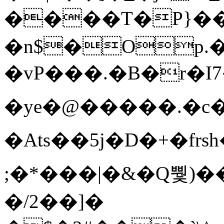
����T�Ρ}�
�n$�Op.
�vP���.�B�r�I7�gp~H
�ye�@��� ��.�c
�Ats��5j�D�+�fr
;�*���|�&�Q뿿)�
�/2��]�