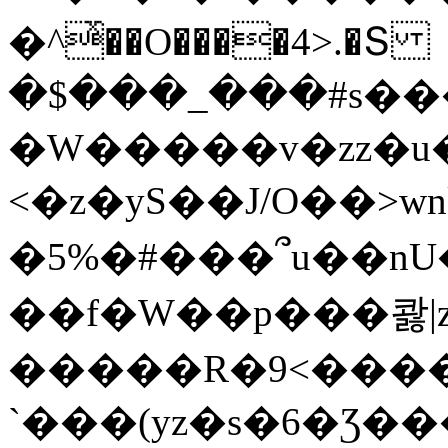
�^ͯ��O����4>.�Տ
�$���_���#s��
�W�����v�zz�u�
<�z�yS��J/O��>wn
�5%�#���՞u��nU
��f�W��p���콿|z
�����R�9<����
`���(yz�s�6�Ʒ�