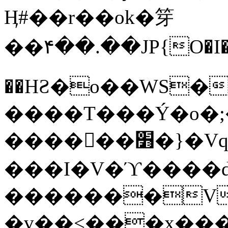
Ӊ#��r��ok�笌
��۴��.��JP{O�I
��ΗƧ�o��WS�
����T���Ý�o�;����������
������׻�}�Vq���j¯���P�.QwO�ｓ
���I�V�ϓ����d
�������V
�v��<���x���ۻ��a���R_�n���