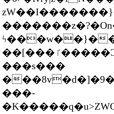
zW��I�������}�
�������z�?�O
ϟ���w��}��
��[���ٵ�����Ͻ���������x�ս��Apq�����޻�V����O�cp����ٝy{����:�k�ןNݯOOCyx6���&���?
���s���
���8v�d�]�9��6
���-
�K�����q�u>ZWOO�w��߼��W�a���p��