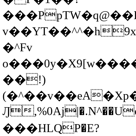
���PpTW�q@��
v��YT��^^�h9x
�^Fv
o���0y�X9[w��
��!)
(�^��v��eA�Xp�>0�+*���h����s�ײT)D$%�AQ�To�*�>W�^�=�.
Ԓ,%0Aj|�.N^��Uc
���HLQP�E?