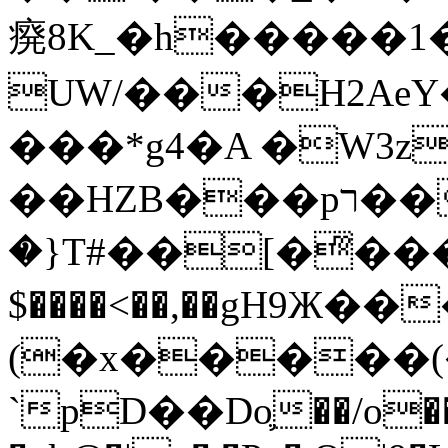
㾱8K_�h�����1
UW/���H2AeY�
���*g4�A �W3z
��HZB���pר��b�wO�N��{@H�m�F{���ۣ��?
�}T#��[�ͫ���
$����<��,��gH9Ж
(�x�����
`pD��Do֛��/o��