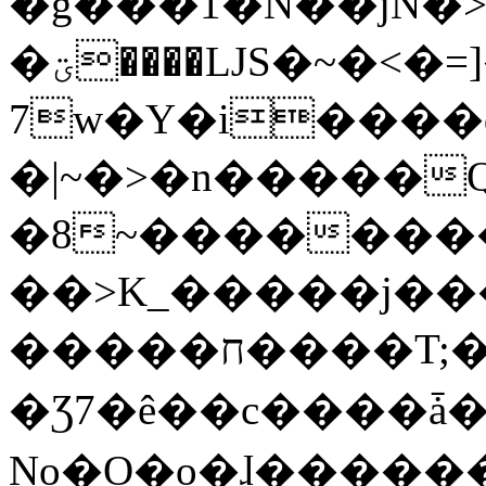
�g���1�N��jN�
�ؾ����ǇS�~�<�=]����^vz��{{��t�%
7w�Y�i����
�|~�>�n�����
�8~��������
��>K_�����j��
�����ח����T;�uU�w��oovW�N�\�v�̓��N��6xz��z^��s�;
�Ʒ7�ê��c����ǡ�Oo
No�O�o�ɺ����