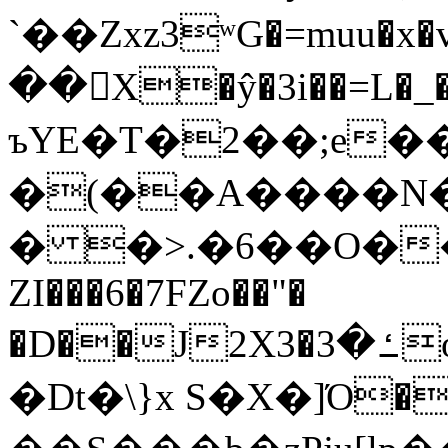
`��Zxz3ʷG�=muu�
��񛆻X�ŷ�3i��=L�
ъYE�T�2��;e�
�(��A����
� �>.�6��O��
ZI���6�7FZo��"�
�D��J2X3�ߑ�3o�|aak�q�@����]�K���w���r;�
�Dt�\}x S�X�]Ό�