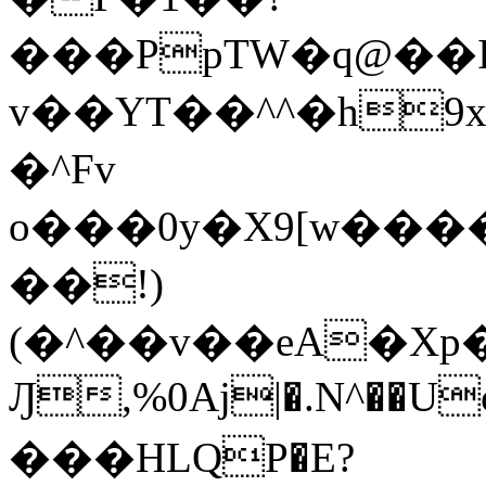
���PpTW�q@��
v��YT��^^�h9x
�^Fv
o���0y�X9[w��
��!)
(�^��v��eA�Xp�>0�+*���h����s�ײT)D$%�AQ�To�*�>W�^�=�.
Ԓ,%0Aj|�.N^��Uc
���HLQP�E?