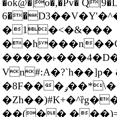
�ok@�|o�,�Pv� Q|9
6��D3��V�Y'�
�1�<�&���
��h���n��Cd
�����˫���4�D�
Vn#:A�?`h��]p�
�8F���ݛ��*\��U��S
�Zh��)#K+�^ȑg�
��(�� ���)=�