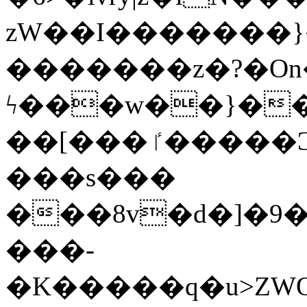
zW��I�������}�
�������z�?�O
ϟ���w��}��
��[���ٵ�����Ͻ���������x�ս��Apq�����޻�V����O�cp����ٝy{����:�k�ןNݯOOCyx6���&���?
���s���
���8v�d�]�9��6
���-
�K�����q�u>ZWOO�w��߼��W�a���p��