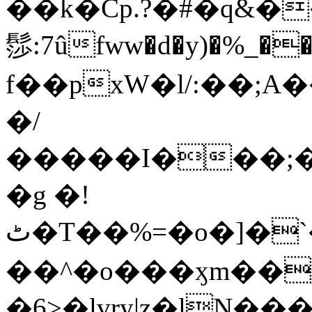
��k�Cp.?�#�q&�
髿:7ûfww�d�y)�%_�����>
f��pxW�l/:��;A
�/
�����I���;�
�g �!
ٹ�T��%=�o�]�`�8mxݽ������˳���0�n̾X'��3ǘ9����������I�&��G�������z>��]�%��/
��^�o���ӽm��ܑ�wOooOn���������
�6>�lvry|z�lN���