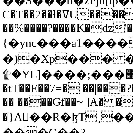
C�T��2��ɫ�ߜU����2�L�����m" �
��%����?����K�ǳ'�
{�ync���a1����
�)�Xp��� �
۩�YL]����;���׿�޽������+��k��o���O�Zt�6�[a��v_r;�b�f���==
�tT��E��7=� ��|���?
�� ����Gf��~ ]A� �
�}A��R�ɮT˼�
���G��?