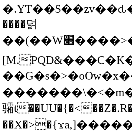
�.YT��$��zv��ԃ
����덝
��(��W׋����>��O>�d�%Y�@�@ڻ<�z{rc&׻��z�����AeK�^�����������˩t��=x~
[M.PQD&���C�K
��G�s�>�oOw�x�
�������\�<�m�PU�5�Ǉ*X�
骦t��UU�{�<��Z�.R�
��X�>�{ϫa,]�����