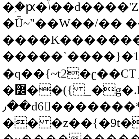
�ۭ�ԗ�ݳ��d����'Z����>!pQ}
�Ǖ~"��W��/�� ��
����K�������
�����`����}�1
�q��{~t2�ʗ��CT؍���������{�~}ur����u�}o����(�:�j���=����{�۝Vo�An��J^��������M\M�'{{l�i
�߼��({ _�g�.Nfӻg����f7z91o^��̤^�>��2�`�:|#dk�{>�>>&�tsw�Nwo�?
٫��d6򆧇�������*��[|^]oo���NW~zz>�X&�u�=K?
�� �z��{�9t�