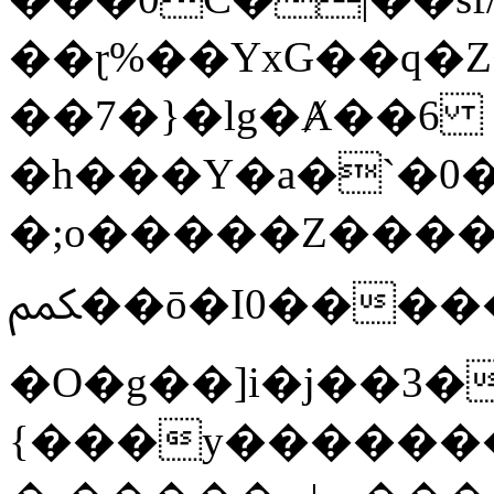
��ɽ%��YxG��q�
��7�}�lg�Ⱥ��6
�h���Y�a�`�0�
�;o�����Z������
ﶻ��ō�I0�����o�b�{L������3����2�O.z���/
�O�g��]i�j��3�u�̨S;�ܳ
{���y������