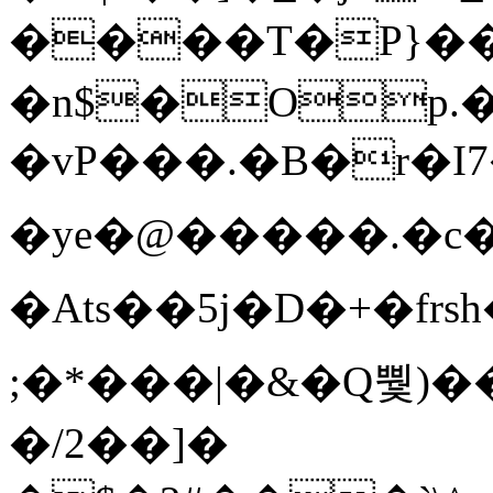
����T�Ρ}�
�n$�Op.
�vP���.�B�r�I7�gp~H
�ye�@��� ��.�c
�Ats��5j�D�+�fr
;�*���|�&�Q뿿)�
�/2��]�