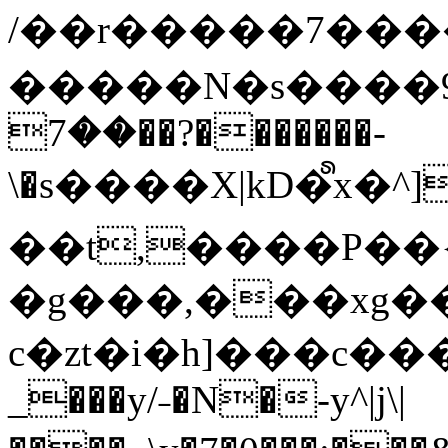
/��r�����7��
�����N�s����9�j
��7��?�������-
\�s����X|kD�᩺x
��t,����P��{
�g���,���xg�
c�zt�i�h]���c���
_���y/˗�N�-y^|j\|