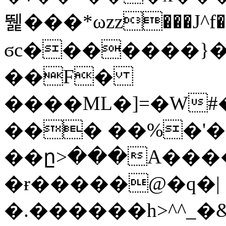
뛡���*ωzz���J^f�o
ϭc�������}��
�
�F�
����ML�]=�W#
��� ��%�'�
��ը>���A����
�ɍ�����@�q�|
�.������h>^^_�