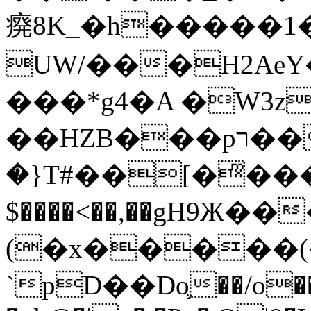
㾱8K_�h�����1
UW/���H2AeY�
���*g4�A �W3z
��HZB���pר��b�wO�N��{@H�m�F{���ۣ��?
�}T#��[�ͫ���
$����<��,��gH9Ж
(�x�����
`pD��Do֛��/o��