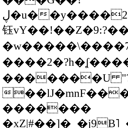
ڸ�u��y����2o�Gc���t!W���k+(���
钰vY��!��Z�9:?� �
�w�����\����7�
����2�?h�ʆ 
�������U "?
��lJ�mnF��
�������
�xZ|#��]�_�j9B