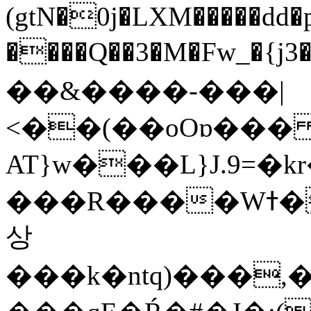
(gtN�0j�LXM�����dd
����Q��3�M�Fw_�{j3��]=����
��&����-���|
<��(��oOɒ���
AT}w���L}J.9=�
���R����Wߙ���o�O���ӯ��������?
상
���k�ntq)���,