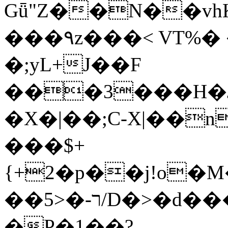
Gǖ"Z��N��v
���٩z���< VT%� �}z�XEu�<ं�Q!
�;yL+J��F
���3���H�J:~�
�X�|��;Ϲ-X|��n
���$+
{+2�p��j!o�
��ר-�<5/D�>�d�����1!u8JP�@TE�
�P�1��?