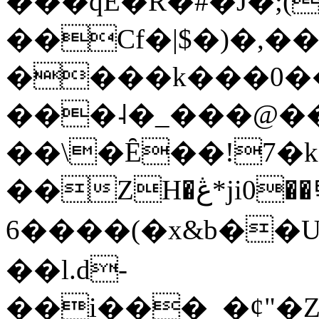
���qE�Ŕ�#�J�;(
��Cf�|$�)�,�
����k���0�
���˨�_���@��
��\�Ȇ��!7�k
��ZH�ڠ*ji0��탃
6����(�x&b��
��l.d-
��i���_�ȼ"�Z�����׋����\�\�w3�|W'�L8y<#�Y�HX�*b��.̏