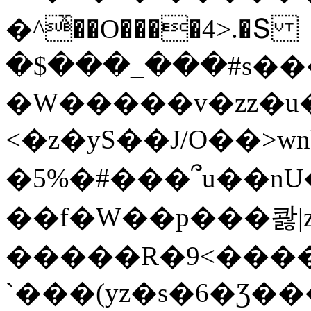
�^ͯ��O����4>.�Տ
�$���_���#s��
�W�����v�zz�u�
<�z�yS��J/O��>wn
�5%�#���՞u��nU
��f�W��p���콿|z
�����R�9<����
`���(yz�s�6�Ʒ�