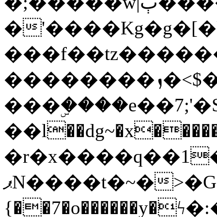
�;�����w|ٻ����<-
�'����Kg�g�[�k
���f��tz�����
��������ܙ�<$��������s���
���ۣ����e��7;'�Sc����ߋv
��l��dg~�x������G��6�{`�g���ݝ
�r�x����q��1
ޕN����t�~�>�G�{�Wރ�sl̞�@x_:�ˏ��՛��zU;wk�F�m�q}
{��7�o������y�