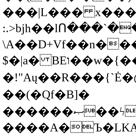
���|L��� x���b
:.>bjh��lՈ���`
\A��D+Vf��n��
$�|a� BEו��w�{���;���q�X��d%�������W� hU�(�1�Ū}9�S�F<��i�L3�;�
�!"Aų��R���{`
��(�Qf�B]�
������ޞ��ϟak��r��_39$�8�p���7�2�yIZ�R��x��/
����A�Ъ�LKA