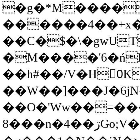
�g�*M����
������4��+x�
��C�$�\�gwUT
�M����'6�ń
��h#��/V�H0ٍK�7'�1�L�A�2
��W��]���J�6jN
��O�'Ww��=���
�8��n�4��ڗGo;V���y��4����n�7�v���Lu�/