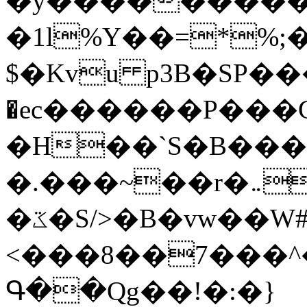
�y�����������
�1l%Y��=*%
$�Kvu p3B�SP�
�ec������P���G
�H��`S�B��
�.���~��r�޼�}�܅�mؕWu���K}
�ػ�S/>�B�vw��W#�I��*]\W��)Ħ�1��fC}
<���8��7���
Գ��Qg��!�:�}