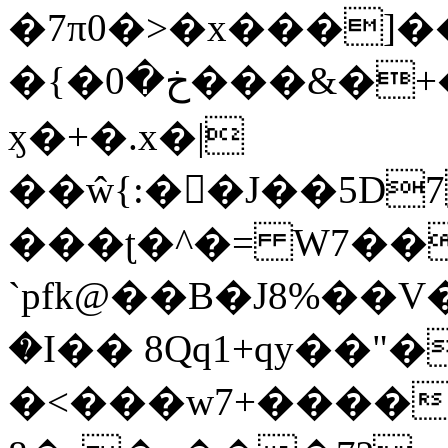
�7π0�>�x���]
�{�خ�0���&�+�zwYFEÙ4�~�_�̾�
ӽ�+�.x�|
��ŵ{:��J��5D7��
���ʈ�^�= W7��
`pfk@��B�J8%��V����\ߤ��/o��d��6b�@��J�tqw3�}>Y]������<�b��̌��{B���~v_v��fT`��88��
�I�� 8Qq1+qy��"�
�<���w󠒪7+�����X�n�F�a��M