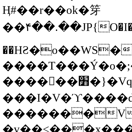
Ӊ#��r��ok�笌
��۴��.��JP{O�I
��ΗƧ�o��WS�
����T���Ý�o�;����������
������׻�}�Vq���j¯���P�.QwO�ｓ
���I�V�ϓ����d
�������V
�v��<���x���ۻ��a���R_�n���