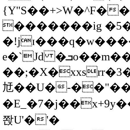
{Y"S��+>W�^F�
�������ig �5
�!jɪ���q�w��
e�`Jd �ܒo��m��1��d|
��;�X�xxsrr�
㝼��U�-��"��zȿ
�E_�7�j��x+9y�
쫝U'�'�