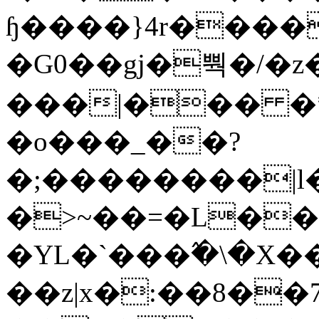
ɧ����}4r����
�G0��gj�뿩�/�z
���|��� �
�o���_��?
�;��������|
�>~��=�L��
�YL�`���߬�\�X�
��z|x�:��8�