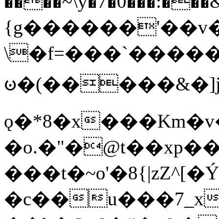
����~\y�7�0���:���&�_DN#�
{g������'��v�
\�f=���`�����
ꧽ�(�����&�]j
ǫ�*8�x���Km�v
�o.�"�@t��xp�
���t�~o'�8{|zZ^[�
�c��u���7_xg{���Q�n4���