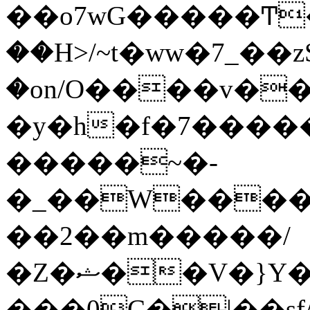
��o7wG�����Ͳ
��H>/~t�ww�7_��z
�on/O����v�
�y�h�f�7����
�����~�-
�_��W����;
��2��m�����/
�Z�ޝ��V�}Y�I�ծ�O�����S��]z��w��7�޷�����h���u��7w.ϻ���8X��ͮ�����W�dm�Jߜ��q/>?
���0C�|��sf