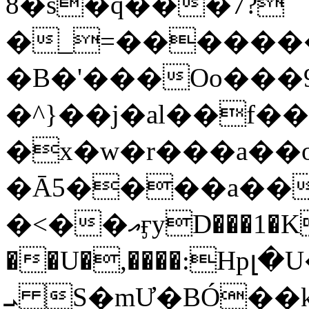
8�s�q���7?
�_=�����
�B�'���Oo���9
�^}��j�al��f
�x�w�r���a�
�Ā5����a��
�<��އӻyD���1�KS�w���!
��U�,����:Hpլ�U�K��_y4߼��O���
ܝ S�mƯ�BÓ�