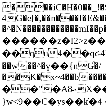
���iC�H�0��_!
4G�e[�,��n���I�E&��
�^�N������������mI��p�
������z�I2>z��
��qu4��qᏽ4H&A
��w��^�ү��{nƓ�/
��K�x~4��b�����
��"�Aޙ8X��M��K�D
}w<9��C�ys��k҆�޼� :���4�� 4�E0���oӮ�