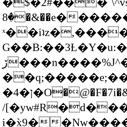
�$�2#���`\^vs
�8�&��e�������:�\���{��9�����g��f�r?
ˣ��iʇz�,���
G��B:��3Ƚ�Y�u:�
ڒ���n����%J^�}
��q;�����e;��
/[�yw#R�d���
i�x̀9��Nw����