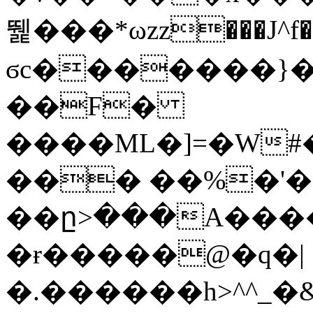
뛡���*ωzz���J^f�o
ϭc�������}��
�
�F�
����ML�]=�W#
��� ��%�'�
��ը>���A����
�ɍ�����@�q�|
�.������h>^^_�