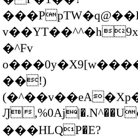
���PpTW�q@��
v��YT��^^�h9x
�^Fv
o���0y�X9[w��
��!)
(�^��v��eA�Xp�>0�+*���h����s�ײT)D$%�AQ�To�*�>W�^�=�.
Ԓ,%0Aj|�.N^��Uc
���HLQP�E?