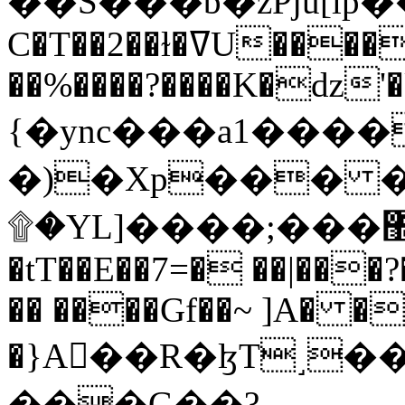
C�T��2��ɫ�ߜU����2�L�����m" �
��%����?����K�ǳ'�
{�ync���a1����
�)�Xp��� �
۩�YL]����;���׿�޽������+��k��o���O�Zt�6�[a��v_r;�b�f���==
�tT��E��7=� ��|���?
�� ����Gf��~ ]A� �
�}A��R�ɮT˼�
���G��?