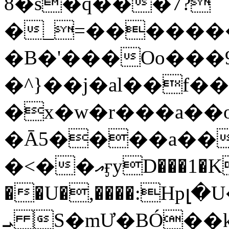
8�s�q���7?
�_=�����
�B�'���Oo���9
�^}��j�al��f
�x�w�r���a�
�Ā5����a��
�<��އӻyD���1�KS�w���!
��U�,����:Hpլ�U�K��_y4߼��O���
ܝ S�mƯ�BÓ�