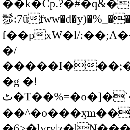
��k�Cp.?�#�q&�
髿:7ûfww�d�y)�%_�����>
f��pxW�l/:��;A
�/
�����I���;�
�g �!
ٹ�T��%=�o�]�`�8mxݽ������˳���0�n̾X'��3ǘ9����������I�&��G�������z>��]�%��/
��^�o���ӽm��ܑ�wOooOn���������
�6>�lvry|z�lN���