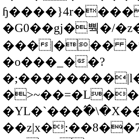
ɧ����}4r����
�G0��gj�뿩�/�z
���|��� �
�o���_��?
�;��������|
�>~��=�L��
�YL�`���߬�\�X�
��z|x�:��8�