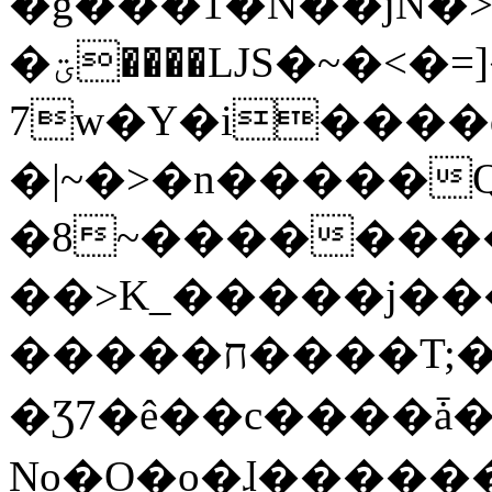
�g���1�N��jN�
�ؾ����ǇS�~�<�=]����^vz��{{��t�%
7w�Y�i����
�|~�>�n�����
�8~��������
��>K_�����j��
�����ח����T;�uU�w��oovW�N�\�v�̓��N��6xz��z^��s�;
�Ʒ7�ê��c����ǡ�Oo
No�O�o�ɺ����