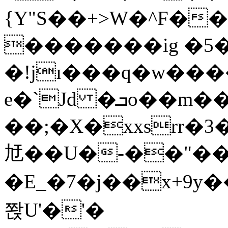
{Y"S��+>W�^F�
�������ig �5
�!jɪ���q�w��
e�`Jd �ܒo��m��1��d|
��;�X�xxsrr�
㝼��U�-��"��zȿ
�E_�7�j��x+9y�
쫝U'�'�