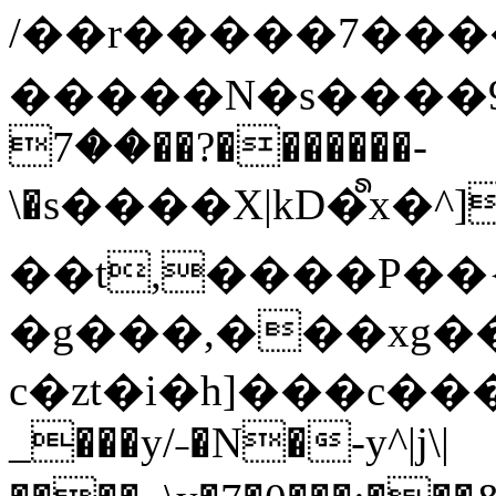
/��r�����7��
�����N�s����9�j
��7��?�������-
\�s����X|kD�᩺x
��t,����P��{
�g���,���xg�
c�zt�i�h]���c���
_���y/˗�N�-y^|j\|