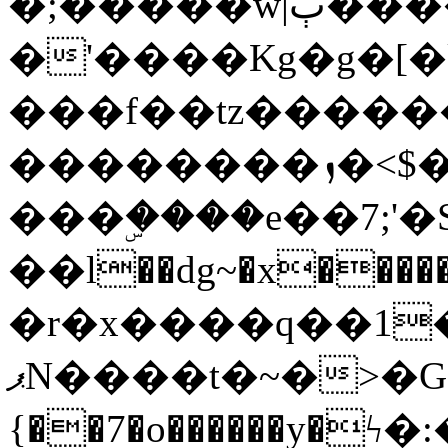
�;�����w|ٻ����<-
�'����Kg�g�[�k
���f��tz�����
��������ܙ�<$��������s���
���ۣ����e��7;'�Sc����ߋv
��l��dg~�x������G��6�{`�g���ݝ
�r�x����q��1
ޕN����t�~�>�G�{�Wރ�sl̞�@x_:�ˏ��՛��zU;wk�F�m�q}
{��7�o������y�