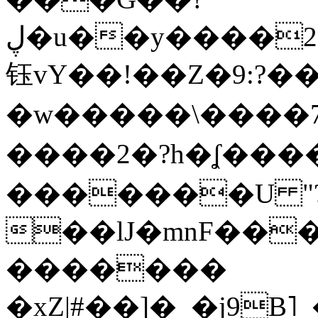
ڸ�u��y����2o�Gc���t!W���k+(���
钰vY��!��Z�9:?� �
�w�����\����7�
����2�?h�ʆ 
�������U "?
��lJ�mnF��
�������
�xZ|#��]�_�j9B