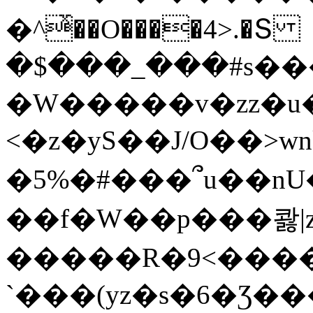
�^ͯ��O����4>.�Տ
�$���_���#s��
�W�����v�zz�u�
<�z�yS��J/O��>wn
�5%�#���՞u��nU
��f�W��p���콿|z
�����R�9<����
`���(yz�s�6�Ʒ�