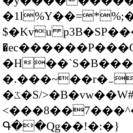
�y�����������
�1l%Y��=*%
$�Kvu p3B�SP�
�ec������P���G
�H��`S�B��
�.���~��r�޼�}�܅�mؕWu���K}
�ػ�S/>�B�vw��W#�I��*]\W��)Ħ�1��fC}
<���8��7���
Գ��Qg��!�:�}