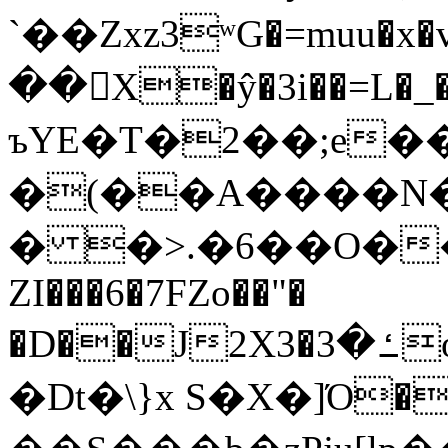
`��Zxz3ʷG�=muu�
��񛆻X�ŷ�3i��=L�
ъYE�T�2��;e�
�(��A����
� �>.�6��O��
ZI���6�7FZo��"�
�D��J2X3�ߑ�3o�|aak�q�@����]�K���w���r;�
�Dt�\}x S�X�]Ό�