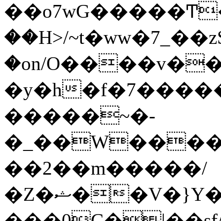
��o7wG�����Ͳ
��H>/~t�ww�7_��z
�on/O����v�
�y�h�f�7����
�����~�-
�_��W����;
��2��m�����/
�Z�ޝ��V�}Y�I�ծ�O�����S��]z��w��7�޷�����h���u��7w.ϻ���8X��ͮ�����W�dm�Jߜ��q/>?
���0C�|��sf