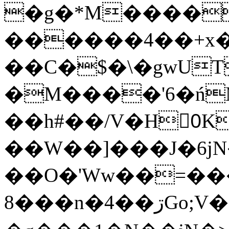
�g�*M����
������4��+x�
��C�$�\�gwUT
�M����'6�ń
��h#��/V�H0ٍK�7'�1�L�A�2
��W��]���J�6jN
��O�'Ww��=���
�8��n�4��ڗGo;V���y��4����n�7�v���Lu�/