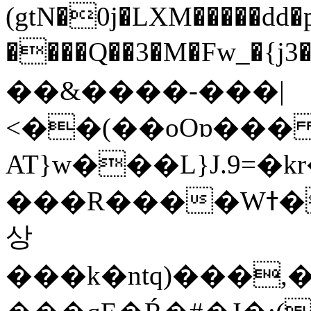
(gtN�0j�LXM�����dd
����Q��3�M�Fw_�{j3��]=����
��&����-���|
<��(��oOɒ���
AT}w���L}J.9=�
���R����Wߙ���o�O���ӯ��������?
상
���k�ntq)���,