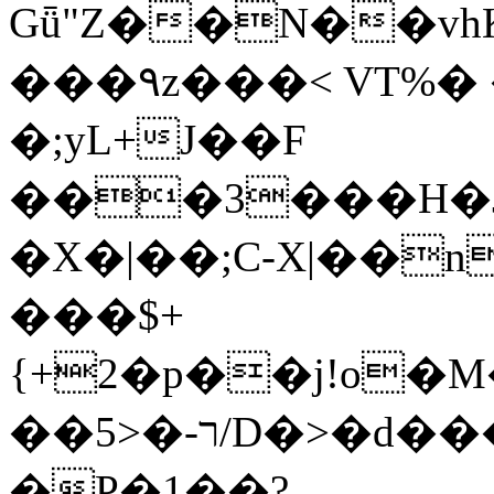
Gǖ"Z��N��v
���٩z���< VT%� �}z�XEu�<ं�Q!
�;yL+J��F
���3���H�J:~�
�X�|��;Ϲ-X|��n
���$+
{+2�p��j!o�
��ר-�<5/D�>�d�����1!u8JP�@TE�
�P�1��?