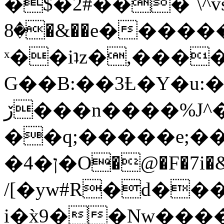
�$�2#���`\^vs
�8�&��e�������:�\���{��9�����g��f�r?
ˣ��iʇz�,���
G��B:��3Ƚ�Y�u:�
ڒ���n����%J^�}
��q;�����e;��
/[�yw#R�d���
i�x̀9��Nw����