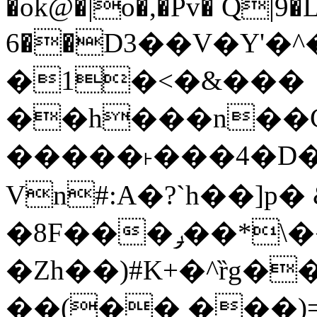
�ok@�|o�,�Pv� Q|9
6��D3��V�Y'�
�1�<�&���
��h���n��Cd
�����˫���4�D�
Vn#:A�?`h��]p�
�8F���ݛ��*\��U��S
�Zh��)#K+�^ȑg�
��(�� ���)=�