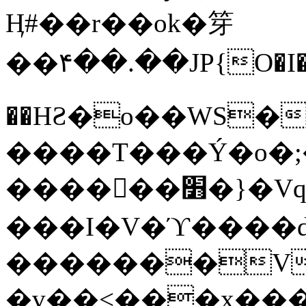
Ӊ#��r��ok�笌
��۴��.��JP{O�I
��ΗƧ�o��WS�
����T���Ý�o�;����������
������׻�}�Vq���j¯���P�.QwO�ｓ
���I�V�ϓ����d
�������V
�v��<���x���ۻ��a���R_�n���