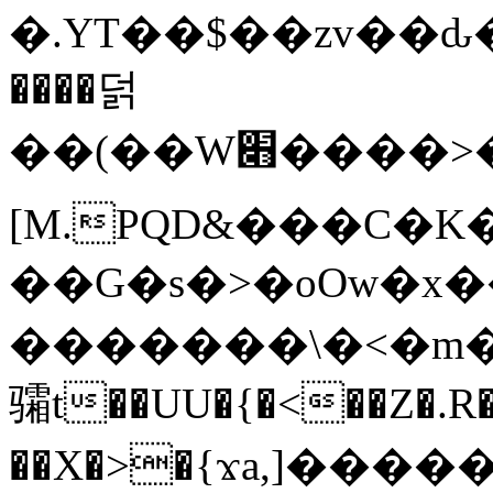
�.YT��$��zv��ԃ
����덝
��(��W׋����>��O>�d�%Y�@�@ڻ<�z{rc&׻��z�����AeK�^�����������˩t��=x~
[M.PQD&���C�K
��G�s�>�oOw�x�
�������\�<�m�PU�5�Ǉ*X�
骦t��UU�{�<��Z�.R�
��X�>�{ϫa,]�����