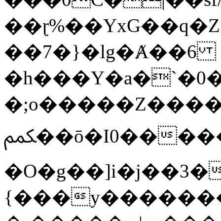
��ɽ%��YxG��q�
��7�}�lg�Ⱥ��6
�h���Y�a�`�0�
�;o�����Z������
ﶻ��ō�I0�����o�b�{L������3����2�O.z���/
�O�g��]i�j��3�u�̨S;�ܳ
{���y������