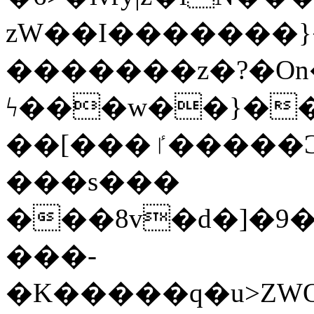
zW��I�������}�
�������z�?�O
ϟ���w��}��
��[���ٵ�����Ͻ���������x�ս��Apq�����޻�V����O�cp����ٝy{����:�k�ןNݯOOCyx6���&���?
���s���
���8v�d�]�9��6
���-
�K�����q�u>ZWOO�w��߼��W�a���p��