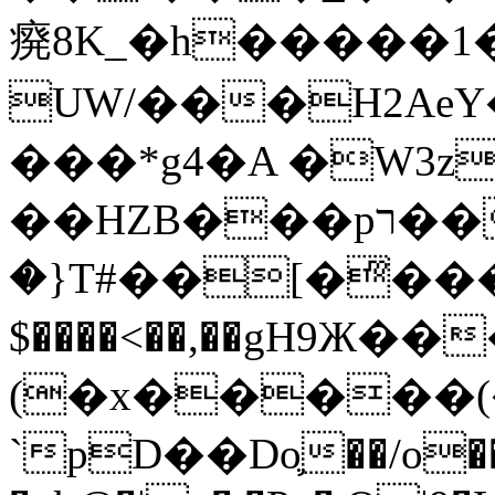
㾱8K_�h�����1
UW/���H2AeY�
���*g4�A �W3z
��HZB���pר��b�wO�N��{@H�m�F{���ۣ��?
�}T#��[�ͫ���
$����<��,��gH9Ж
(�x�����
`pD��Do֛��/o��