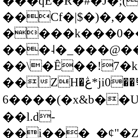
���qE�Ŕ�#�J�;(
��Cf�|$�)�,�
����k���0�
���˨�_���@��
��\�Ȇ��!7�k
��ZH�ڠ*ji0��탃
6����(�x&b��
��l.d-
��i���_�ȼ"�Z�����׋����\�\�w3�|W'�L8y<#�Y�HX�*b��.̏