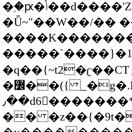
�ۭ�ԗ�ݳ��d����'Z����>!pQ}
�Ǖ~"��W��/�� ��
����K�������
�����`����}�1
�q��{~t2�ʗ��CT؍���������{�~}ur����u�}o����(�:�j���=����{�۝Vo�An��J^��������M\M�'{{l�i
�߼��({ _�g�.Nfӻg����f7z91o^��̤^�>��2�`�:|#dk�{>�>>&�tsw�Nwo�?
٫��d6򆧇�������*��[|^]oo���NW~zz>�X&�u�=K?
�� �z��{�9t�