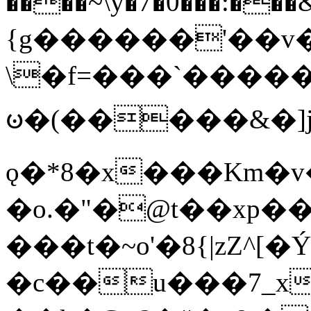
����~\y�7�0���:���&�_DN#�
{g������'��v�
\�f=���`�����
ꧽ�(�����&�]j
ǫ�*8�x���Km�v
�o.�"�@t��xp�
���t�~o'�8{|zZ^[�
�c��u���7_xg{���Q�n4���