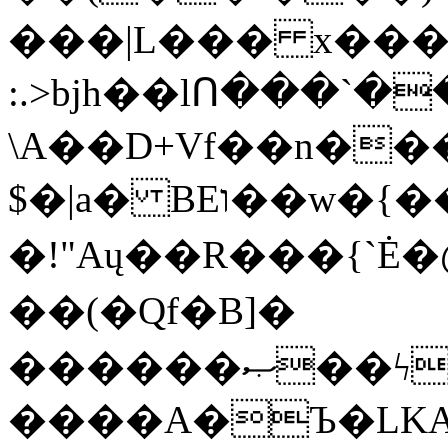
���|L��� x���b
:.>bjh��lՈ���`
\A��D+Vf��n��
$�|a� BEו��w�{���;���q�X��d%�������W� hU�(�1�Ū}9�S�F<��i�L3�;�
�!"Aų��R���{`
��(�Qf�B]�
������ޞ��ϟak��r��_39$�8�p���7�2�yIZ�R��x��/
����A�Ъ�LKA