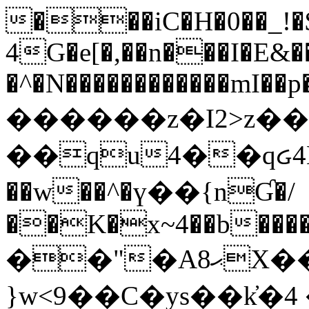
���iC�H�0��_!
4G�e[�,��n���I�E&��
�^�N������������mI��p�
������z�I2>z��
��qu4��qᏽ4H&A
��w��^�ү��{nƓ�/
��K�x~4��b�����
��"�Aޙ8X��M��K�D
}w<9��C�ys��k҆�޼� :���4�� 4�E0���oӮ�