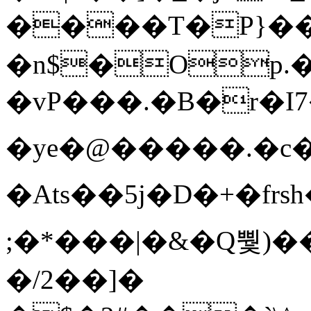
����T�Ρ}�
�n$�Op.
�vP���.�B�r�I7�gp~H
�ye�@��� ��.�c
�Ats��5j�D�+�fr
;�*���|�&�Q뿿)�
�/2��]�