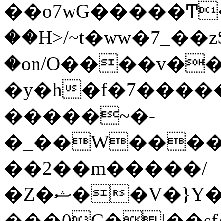
��o7wG�����Ͳ
��H>/~t�ww�7_��z
�on/O����v�
�y�h�f�7����
�����~�-
�_��W����;
��2��m�����/
�Z�ޝ��V�}Y�I�ծ�O�����S��]z��w��7�޷�����h���u��7w.ϻ���8X��ͮ�����W�dm�Jߜ��q/>?
���0C�|��sf