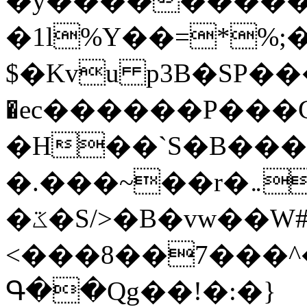
�y�����������
�1l%Y��=*%
$�Kvu p3B�SP�
�ec������P���G
�H��`S�B��
�.���~��r�޼�}�܅�mؕWu���K}
�ػ�S/>�B�vw��W#�I��*]\W��)Ħ�1��fC}
<���8��7���
Գ��Qg��!�:�}