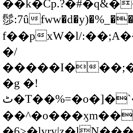
��k�Cp.?�#�q&�
髿:7ûfww�d�y)�%_�����>
f��pxW�l/:��;A
�/
�����I���;�
�g �!
ٹ�T��%=�o�]�`�8mxݽ������˳���0�n̾X'��3ǘ9����������I�&��G�������z>��]�%��/
��^�o���ӽm��ܑ�wOooOn���������
�6>�lvry|z�lN���