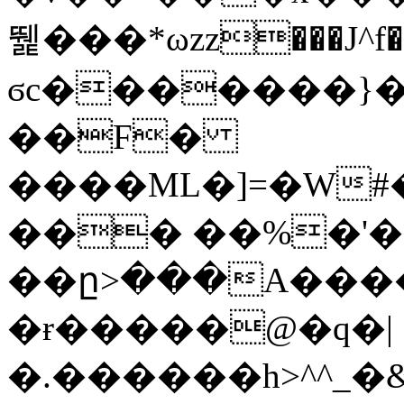
뛡���*ωzz���J^f�o
ϭc�������}��
�
�F�
����ML�]=�W#
��� ��%�'�
��ը>���A����
�ɍ�����@�q�|
�.������h>^^_�