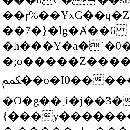
��ɽ%��YxG��q�
��7�}�lg�Ⱥ��6
�h���Y�a�`�0�
�;o�����Z������
ﶻ��ō�I0�����o�b�{L������3����2�O.z���/
�O�g��]i�j��3�u�̨S;�ܳ
{���y������