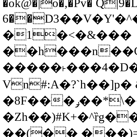
�ok@�|o�,�Pv� Q|9
6��D3��V�Y'�
�1�<�&���
��h���n��Cd
�����˫���4�D�
Vn#:A�?`h��]p�
�8F���ݛ��*\��U��S
�Zh��)#K+�^ȑg�
��(�� ���)=�