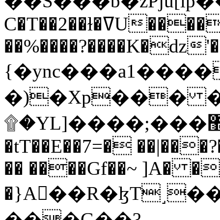
C�T��2��ɫ�ߜU����2�L�����m" �
��%����?����K�ǳ'�
{�ync���a1����
�)�Xp��� �
۩�YL]����;���׿�޽������+��k��o���O�Zt�6�[a��v_r;�b�f���==
�tT��E��7=� ��|���?
�� ����Gf��~ ]A� �
�}A��R�ɮT˼�
���G��?