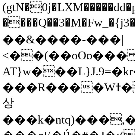
(gtN�0j�LXM�����dd
����Q��3�M�Fw_�{j3��]=����
��&����-���|
<��(��oOɒ���
AT}w���L}J.9=�
���R����Wߙ���o�O���ӯ��������?
상
���k�ntq)���,