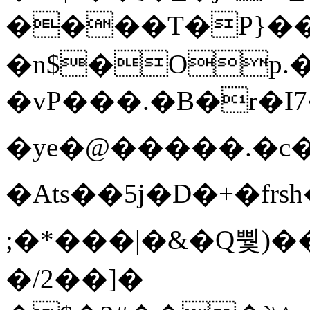
����T�Ρ}�
�n$�Op.
�vP���.�B�r�I7�gp~H
�ye�@��� ��.�c
�Ats��5j�D�+�fr
;�*���|�&�Q뿿)�
�/2��]�