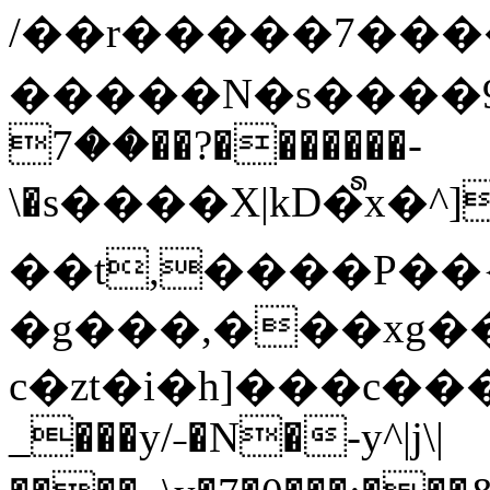
/��r�����7��
�����N�s����9�j
��7��?�������-
\�s����X|kD�᩺x
��t,����P��{
�g���,���xg�
c�zt�i�h]���c���
_���y/˗�N�-y^|j\|