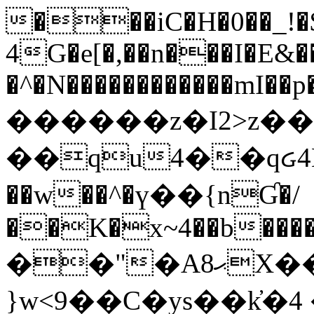
���iC�H�0��_!
4G�e[�,��n���I�E&��
�^�N������������mI��p�
������z�I2>z��
��qu4��qᏽ4H&A
��w��^�ү��{nƓ�/
��K�x~4��b�����
��"�Aޙ8X��M��K�D
}w<9��C�ys��k҆�޼� :���4�� 4�E0���oӮ�