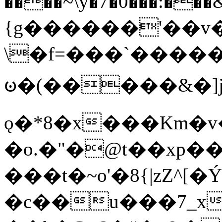
����~\y�7�0���:���&�_DN#�
{g������'��v�
\�f=���`�����
ꧽ�(�����&�]j
ǫ�*8�x���Km�v
�o.�"�@t��xp�
���t�~o'�8{|zZ^[�
�c��u���7_xg{���Q�n4���