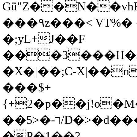
Gǖ"Z��N��v
���٩z���< VT%� �}z�XEu�<ं�Q!
�;yL+J��F
���3���H�J:~�
�X�|��;Ϲ-X|��n
���$+
{+2�p��j!o�
��ר-�<5/D�>�d�����1!u8JP�@TE�
�P�1��?