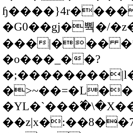
ɧ����}4r����
�G0��gj�뿩�/�z
���|��� �
�o���_��?
�;��������|
�>~��=�L��
�YL�`���߬�\�X�
��z|x�:��8�