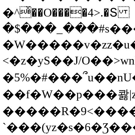
�^ͯ��O����4>.�Տ
�$���_���#s��
�W�����v�zz�u�
<�z�yS��J/O��>wn
�5%�#���՞u��nU
��f�W��p���콿|z
�����R�9<����
`���(yz�s�6�Ʒ�