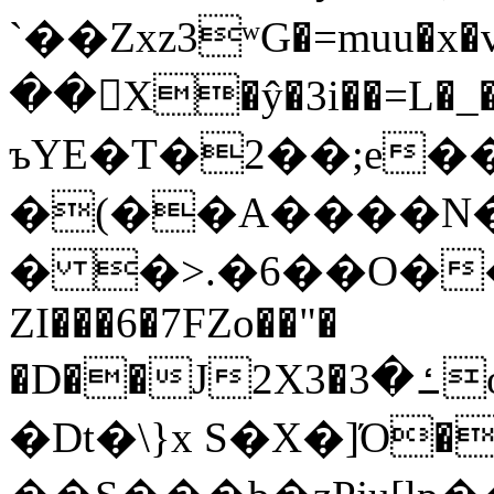
`��Zxz3ʷG�=muu�
��񛆻X�ŷ�3i��=L�
ъYE�T�2��;e�
�(��A����
� �>.�6��O��
ZI���6�7FZo��"�
�D��J2X3�ߑ�3o�|aak�q�@����]�K���w���r;�
�Dt�\}x S�X�]Ό�