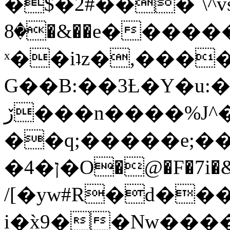
�$�2#���`\^vs
�8�&��e�������:�\���{��9�����g��f�r?
ˣ��iʇz�,���
G��B:��3Ƚ�Y�u:�
ڒ���n����%J^�}
��q;�����e;��
/[�yw#R�d���
i�x̀9��Nw����