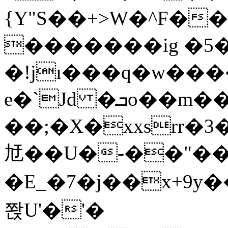
{Y"S��+>W�^F�
�������ig �5
�!jɪ���q�w��
e�`Jd �ܒo��m��1��d|
��;�X�xxsrr�
㝼��U�-��"��zȿ
�E_�7�j��x+9y�
쫝U'�'�