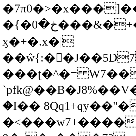
�7π0�>�x���]
�{�خ�0���&�+�zwYFEÙ4�~�_�̾�
ӽ�+�.x�|
��ŵ{:��J��5D7��
���ʈ�^�= W7��
`pfk@��B�J8%��V����\ߤ��/o��d��6b�@��J�tqw3�}>Y]������<�b��̌��{B���~v_v��fT`��88��
�I�� 8Qq1+qy��"�
�<���w󠒪7+�����X�n�F�a��M