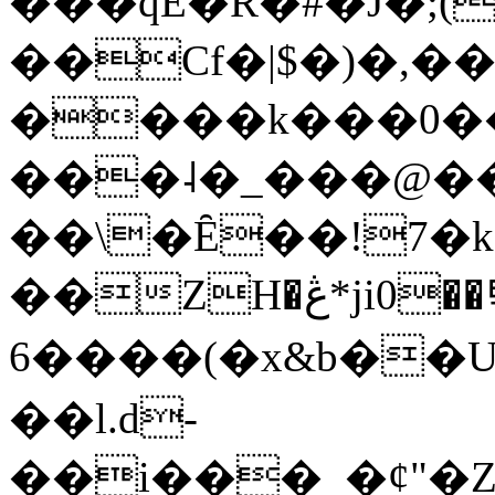
���qE�Ŕ�#�J�;(
��Cf�|$�)�,�
����k���0�
���˨�_���@��
��\�Ȇ��!7�k
��ZH�ڠ*ji0��탃
6����(�x&b��
��l.d-
��i���_�ȼ"�Z�����׋����\�\�w3�|W'�L8y<#�Y�HX�*b��.̏