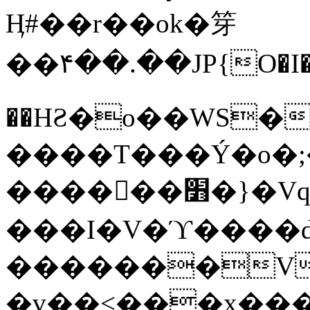
Ӊ#��r��ok�笌
��۴��.��JP{O�I
��ΗƧ�o��WS�
����T���Ý�o�;����������
������׻�}�Vq���j¯���P�.QwO�ｓ
���I�V�ϓ����d
�������V
�v��<���x���ۻ��a���R_�n���