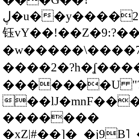
ڸ�u��y����2o�Gc���t!W���k+(���
钰vY��!��Z�9:?� �
�w�����\����7�
����2�?h�ʆ 
�������U "?
��lJ�mnF��
�������
�xZ|#��]�_�j9B