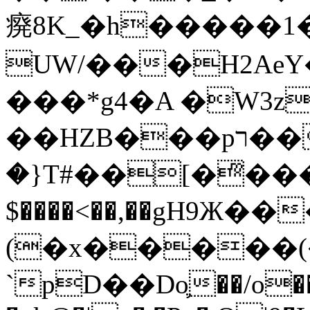
㾱8K_�h�����1
UW/���H2AeY�
���*g4�A �W3z
��HZB���pר��b�wO�N��{@H�m�F{���ۣ��?
�}T#��[�ͫ���
$����<��,��gH9Ж
(�x�����
`pD��Do֛��/o��