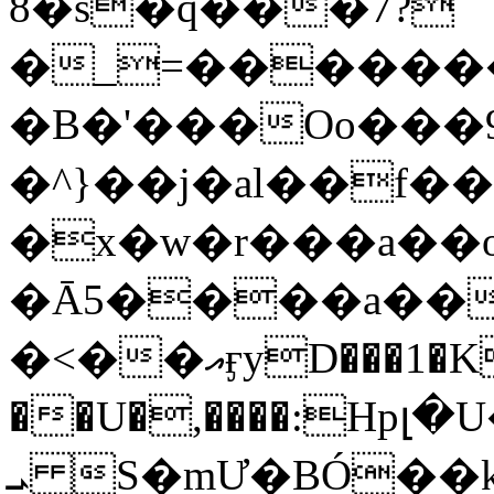
8�s�q���7?
�_=�����
�B�'���Oo���9
�^}��j�al��f
�x�w�r���a�
�Ā5����a��
�<��އӻyD���1�KS�w���!
��U�,����:Hpլ�U�K��_y4߼��O���
ܝ S�mƯ�BÓ�