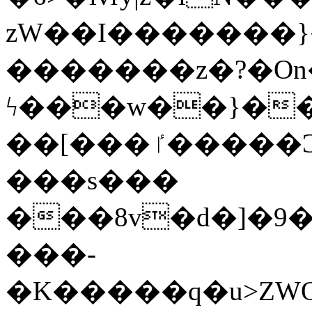
zW��I�������}�
�������z�?�O
ϟ���w��}��
��[���ٵ�����Ͻ���������x�ս��Apq�����޻�V����O�cp����ٝy{����:�k�ןNݯOOCyx6���&���?
���s���
���8v�d�]�9��6
���-
�K�����q�u>ZWOO�w��߼��W�a���p��