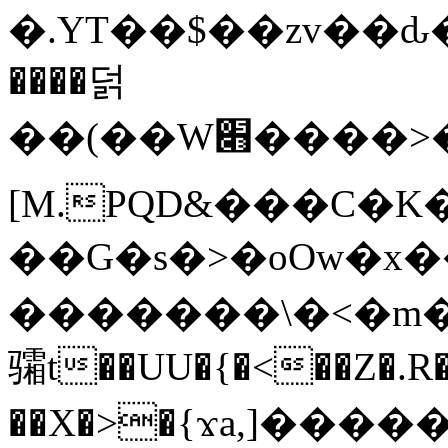
�.YT��$��zv��ԃ
����덝
��(��W׋����>��O>�d�%Y�@�@ڻ<�z{rc&׻��z�����AeK�^�����������˩t��=x~
[M.PQD&���C�K
��G�s�>�oOw�x�
�������\�<�m�PU�5�Ǉ*X�
骦t��UU�{�<��Z�.R�
��X�>�{ϫa,]�����