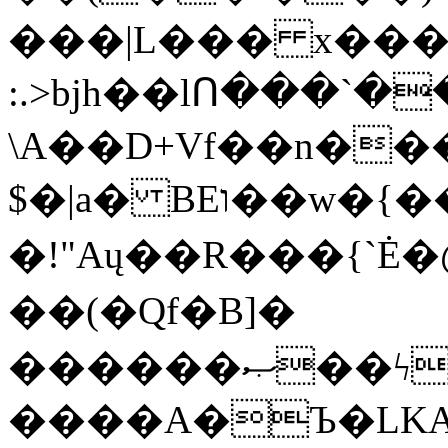
���|L��� x���b
:.>bjh��lՈ���`
\A��D+Vf��n��
$�|a� BEו��w�{���;���q�X��d%�������W� hU�(�1�Ū}9�S�F<��i�L3�;�
�!"Aų��R���{`
��(�Qf�B]�
������ޞ��ϟak��r��_39$�8�p���7�2�yIZ�R��x��/
����A�Ъ�LKA