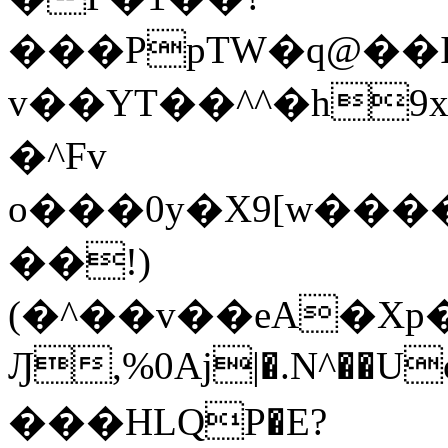
���PpTW�q@��
v��YT��^^�h9x
�^Fv
o���0y�X9[w��
��!)
(�^��v��eA�Xp�>0�+*���h����s�ײT)D$%�AQ�To�*�>W�^�=�.
Ԓ,%0Aj|�.N^��Uc
���HLQP�E?