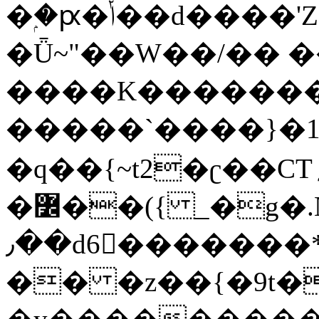
�ۭ�ԗ�ݳ��d����'Z����>!pQ}
�Ǖ~"��W��/�� ��
����K�������
�����`����}�1
�q��{~t2�ʗ��CT؍���������{�~}ur����u�}o����(�:�j���=����{�۝Vo�An��J^��������M\M�'{{l�i
�߼��({ _�g�.Nfӻg����f7z91o^��̤^�>��2�`�:|#dk�{>�>>&�tsw�Nwo�?
٫��d6򆧇�������*��[|^]oo���NW~zz>�X&�u�=K?
�� �z��{�9t�