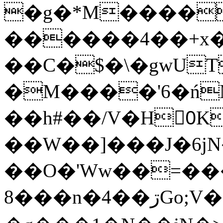
�g�*M����
������4��+x�
��C�$�\�gwUT
�M����'6�ń
��h#��/V�H0ٍK�7'�1�L�A�2
��W��]���J�6jN
��O�'Ww��=���
�8��n�4��ڗGo;V���y��4����n�7�v���Lu�/