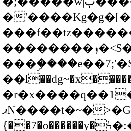
�;�����w|ٻ����<-
�'����Kg�g�[�k
���f��tz�����
��������ܙ�<$��������s���
���ۣ����e��7;'�Sc����ߋv
��l��dg~�x������G��6�{`�g���ݝ
�r�x����q��1
ޕN����t�~�>�G�{�Wރ�sl̞�@x_:�ˏ��՛��zU;wk�F�m�q}
{��7�o������y�