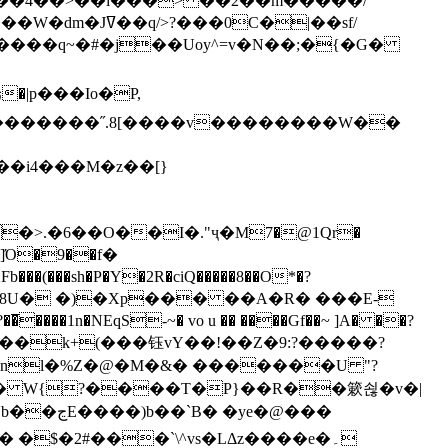
`��4��>��i���> ��2��m�����/
B����q~�#�j��Uoy^=v�N��;�{�G�
�>.�6��O��I�."ҷ�M7�@1Qr�
Fb���(���sh�P�Y�2R�ciQ�����8��O*�?
s����nl�%Z�@�M�&� �������U "?
�U� W{?����T�Ρ}��R��簌쇦�v�|
e�@���
]� �$�2#���`\^vs�LΔz����e�۔