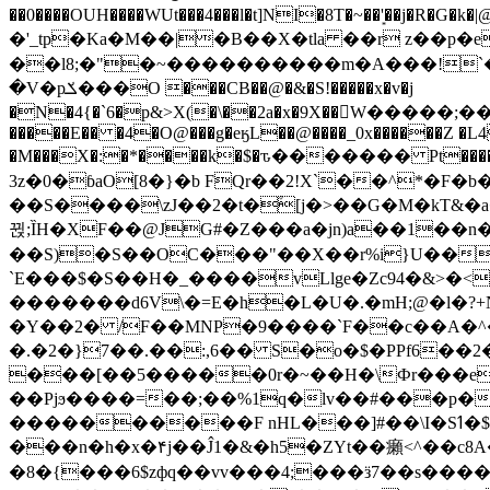
��0����OUH����WUt���4���l�t]NI�8T�~��'͙��j�R�G�k�|@a���
�'_tp�Ka�M��|�B��X�tla ��r z��
��l8;�"�~����������m�A���!`��e���z�
�V�pݎ���O ���CB��@�&�S!�����x�v�j
�N�4{�`6�p&>X(�\��2a�x�9X��򢧰W����
�����E�� �4�O@���g�eӄL��@����_0x������Z �
L4
�M���X�:�*����k�$�ԏ������� Pt����M
3z�0�ɓaO[8�}�b FQr��2!X`��^*�F�
��S����\zJ��2�t�۫[j�>��G�M�kT&�a��J�eK
뀑;ȈH�XF��@JG#�Z���a�jn)a��1��n��ݕ-#�UX��$jفD�D)�p=��ŲQ|V
��S)�S��OC���"��X��r%i}U��g��ᖓ�56�vܚ�
`E���$�S��H�_����vLlge�Zc94�&
�������d6V\�=E�h�L�U�.�mH;@�l�?+N���!#ڊ:�4o��Z�6c���M�m se ���a3
�Y��2� /F��MNP�9����`F��c��A�^�
�.�2�}7��.��:,6�� S�o�$�PPf6�
���[��5�����0r�~��H�\Фr���e�
��Pjϧ����=��;��%1q�lv��#���p�
����������F nHL���]#��\I�Sߗ�$����YǕQ��԰5k�/����LH�\�Ȃ�>��:%u'��3(Y���d�JΕ�gm?�'~V��
���n�h�x�۴j��Ĵ1�&�h5�ZYt��癩<^�� 
�8�{���6$zфq��vv���4;���ӟ7��s�����