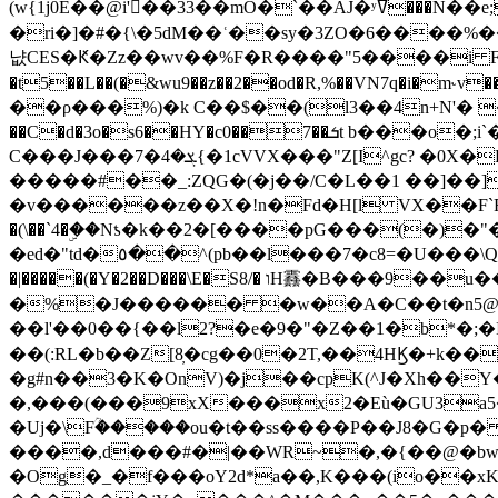
(w{1j0E��@i'��33��mO�`��AJ�ʸߜ���N��e;�vv�3R�5� [���cc�L"�g�r���Wz�.m#��Q�Bv���+��2K�tN������^�}y������Q�ۅUbB,���j�зb*��Q"�zӦc��Y�, B]!hI�KZ�T�5/
�ri�]�#�{\�5dM��ʿ��sy�3ZO�6����%�
냢CES�Ԟ�Zz��wv��%F�R����"5����i FJo߿E�I���J��K^D��iO�I�7<�䌔�l�\�W�H���IK�|ςR3~t@ j����g�E�
�t5��L��(�&wu9��z��2��od�R,%��VN7q�i�m
��ρ���%)�k C��$��(l3��4n+N'� 
��C�d�3o�s6��HY�c0��7��ܭt b���o�;i`�$R�N[z���h�K����-�]T�4�n�k�<ł@1�u���_�x�u�
C���J���ܮ�4�7{�1cVVX���"Z[I^gc? �0X�Ry��'�u��.̼�+��R��RnF$��/XHkDQ��*!"�����
�����#��_:ZQG�(�
j��/C�L��1 ��]��
�v������z��X�!n�Fd�H[l VX��F`R��M�oG�m�������ۼA��XXˮ~��^
�(\��`4�ۣ��Nƾ�k��2�[����pG���(�)
�ed�"td�٥��^(pb��l���7�c8=�U���\Q����wƜ�M�t�l��N��Z#��3E<���X@��|���8��2f�(� u��� �K�Zе?��TӊjLEn��m
�|�����(�Y�2��D���\E�S8/� וH䨺�B���9��u��/؆���5�<�ʾV#2ύ�)e��-�j�*A:�z'%�B��$��d{ڀ ��s!������g�fX��1�Z�[eC�m� �-
�%�J������ �w��A�C��t�n5@��
��l'��0��{��l2?�e�9�"�Z��1�b*�;�ІV:
��(:RL�b��Z[8̦�cg��0�2T,��4HϏ�+k��
�g#n��3�K�OnV)�j��cpK(^J�Xh��
�,���(���9xX���x2�Eù�GU3a
�Uj�\Fؒ�����ou�t��ss����P��J8�G�p� ��Ғ�a� �{?���r8oJI��ȋ
����,d���#�|��WR~�,�{��@�bw�
�Og�_�f���oY2ԁ*a��,K
���(io��x