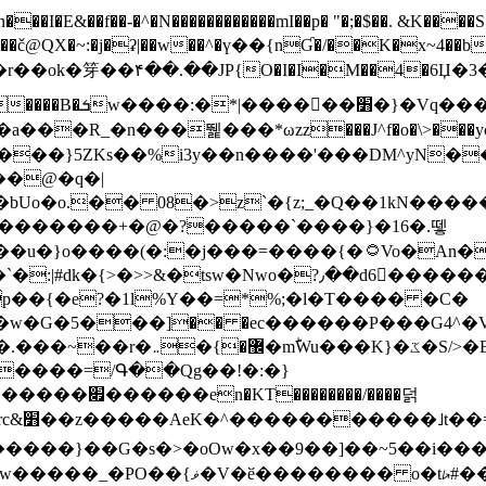
N������������mI��p� "�;�$��. &K����S�vק ������z�I2>z�� �tp��g�T
~:�j�ʡ|��w��^�ү��{nƓ�/��K�x~4��b�����r 1t
���}5ZKѕ��%i3y��n����'���DM^yN�
��@�q�|
08�>z`�{z;_�Q��1kN������\f; �ۭ�ԗ�ݳ��d����
���������+�@�?�����`����}�16�.뗗
p��{�e?�1l%Y��=*%;�l�T���� �C�
�7�w�G�5���]�� �ec������P���G4^�
�W#�I��*]\W��)Ħ�1��fC}
����=/Գ��Qg��!�:�}
��}��G�s�>�oOw�x��9��]��~5��i���>�
�骦t��UU�{�<��Z�.R����w77*jk8{|