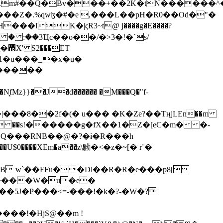
���Z�.%qwɮ�#�e ,���L��pH�R0��Od�"�
��/� � :��3Ҵc��o��/�>3�!�`s/
΍X' S2���ET
�Q���RNB��@�?�ɨ�R���h
X��U$0����XEm�a��z\黝�<�z�~[� r¨�
B w`��FFu��Dl��R�R�e���p8[
�����W�u�e�
���!�HjS@��m !