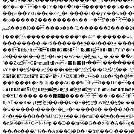
�y�h�f�7�������!���̯�>� ?�����
�Z�ޝ��V�}Y�I�ծ�O�����S��]z��w��7�޷�����h���u��7w.ϻ���8X��ͮ�����W�dm�Jߜ��q/>?���0C�|��sf/
��ɽ%��YxG��q�Z<_�C����1��yY��wh� �
�;o�����Z��������v��_~�7�:�`�j�����
ﶻ��ō�I0�����o�b�{L������3����2�O.z���/�O�g��]i�j��3�u�̨S;�ܳ��������kژ�|p���Io�P,
{���y�����������7�c@* �;�����w|ٻ����<-�'����Kg�g�[�k�)ܹ�X?���f��tz�������˝.8[����v��������W��
��������ܙ�<$��������s��� ���ۣ����e��7;'�Sc����ߋvf������g�2ޓ�?
��l��dg~�x������G��6�{`�g���ݝ��+��U'Yh7�^�8'�o��|�r�x����q��1�g������i����i4���M�z��[}
ޕN����t�~�>�G�{�Wރ�sl̞�@x_:�ˏ��՛��zU;wk�F�m�q}{��7�o������y�ϟ�:�������
`��Zxz3ʷG�=muu�x�vw4���s���Ի�� .�������
ъYE�T�2��;e���(��" ;�\�Cʔ��=
ZI���6�7FZo��"� �D��J2X3�ߑ�3o�|aak�q�@����]�K���w���r;� �Dt�\}x S�X�]Ό�9��f�
��S���b�zPju[lp���ߡG��%Py
C�T��2��ɫ�ߜU����2�L�����m" � ��%����?����K�ǳ'�U4�?ü�Ġ����q־{�ync���a1�����T-�8U� �)�Xp��� ��A�R� ���E-
۩�YL]����;���׿�޽������+��k��o���O�Zt�6�[a��v_r;�b�f���== �tT��E��7=� ��|���?��̅����1n�NEqS-~� vo u �� ����Gf��~ ]A� ��?
�}A��R�ɮT˼��r��kF�+�LW8�� ���G��?ڸ�u��y����2o�Gc���t!W���k+(���钰vY��!
�w�����\����7�|_~�>�� ��0 �-����2
Z<����B��%UhC ��lJ�mnF���;�
�n$�Op.��D��m�G��:{�A�q��/�vP���.�B�
��.�c���/"¼�/�Ats��5j�D�+�frsh��Q ���