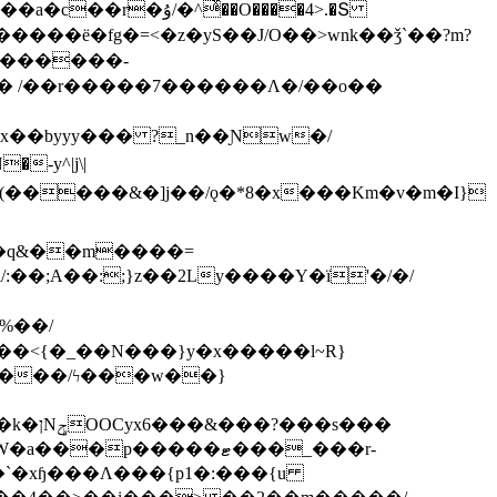
ͯ��O����4>.�Տ
�ё�fg�=<�z�yS��J/O��>wnk��ǯ`��?m?
�'������-
 /��r�����7������Λ�/��o��
]x��byyy��� ?_n��Ɲw�/
-y^|j\|
�����/ϟ���w��}
��`�xɧ���Λ���{p1�:���{u