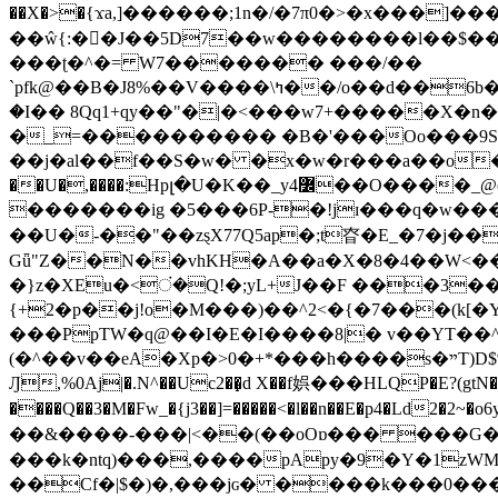
��X�>�{ϫa,]������;1n�/�7π0�>�x���]�����z����/�7?� �{�خ�0���
��ŵ{:��J��5D7��w��������l��$����^������e$
���ʈ�^�= W7������� ���/��
`pfk@��B�J8%��V����\ߤ��/o��d��6b�@��J�tqw3�}>Y]������<�b��̌��{B���~v_v��fT`��88���i⥀��>�����>�ޯ�'�����?
�I�� 8Qq1+qy��"�|�<���w󠒪7+�����X�n�F�a��M<�ح��]��g�����`�s��z�C�
�_=���������� �B�'���Oo���9S�z
��j�al��f��S�w� �x�w�r���a��o���W�1� �Ā5
�������ig �5���6P-�!jɪ���q�w�������z���9��� e�`Jd �ܒo�
��U�-��"��zȿX77Q5ap�;t昚�E_�7�j��
Gǖ"Z��N��vhKH�A��a�X�8�4��W<��7�
{+2�p��j!o�M���)��^2<�{�7���(k[�Y�JT�Z��@`h,�@�
���PpTW�q@��I�E�I����8|� v��YT��^
(�^��v��eA�Xp�>0�+*���h����s�ײT)D$%�AQ�To�*�>W�^�=�.�9�Ύ҇�z�l�E�����F�U��#�X�#�dM���$��;�)0�g�OH�����w�����ҋ��
Ԓ,%0Aj|�.N^��Uc2��̝d X��f娯���HLQP�E?(gtN
����Q��3�M�Fw_�{j3��]=�����<�l��n��E�p4�Ld2�2~�o6y��oy=$7�y�r�
��&����-���|<��(��oOɒ��� ���G�8Bl AT}w���
���k�ntq)���,����pApy�9�Y�1zWM
��Cf�|$�)�,���jɢ� ����k���0�