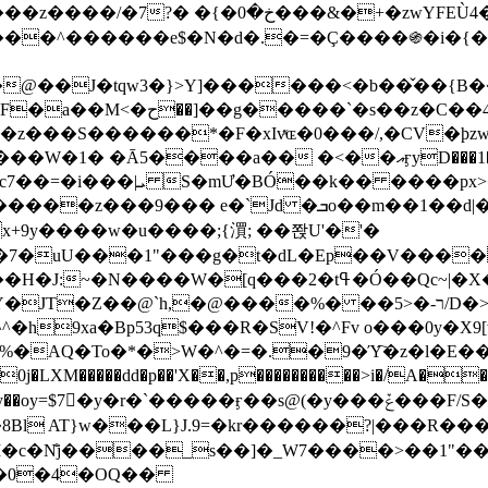
&�+�zwYFEÙ4�~�_�̾� ӽ�+�.x�|
�N�d�.�=�Ç����֍�i�{���fZV�nw�����ەys��2��`m��
�4�;�^�� 8�s�q���7?
���S������*�F�xIvͯɶ�0���/,�CV�ϸzw
����a�� �<��އӻyD���1�KS�w���!
��U�,����:Hpլ�U�K��_y4߼��O����_@c7��=�i���|ܝ S�mƯ�BÓ��k�� ����p
x
�m��1��d|��;�X�xxsrr�3��J�I�@3g�g��㝼
x+9y����w�u����;{㵋; ��쫝U'�'�
uU���1"���g�t�dL�Ep��V�����8u� ��
�}z�XEu�<ं�Q!�;yL+J��F �
���%� ��ר-�<5/D�>�d�����1!u8JP�@TE� �P�1��?
^�h9xa�Bp53q$���R�ЅV!�^Fv o���0y�
�0j�LXM�����dd�p��'X��,p����������>i�/A���
`�����ӻ��s@(�y���ݞ���F/S��_T��Õ�������w��h�'U��_��L!
L}J.9=�kr������?|���R����Wߙ���o�O���ӯ�����
�c�N̐j����_s��]�_W7����>��1"��
��0�4�OQ��