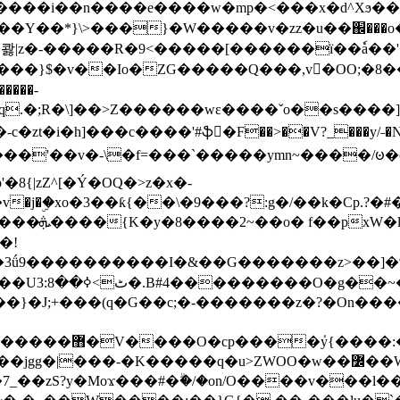
���e����w�mp�<���x�d^Xϧ����a�c��r�ۇ/�^
��*}\>���}�W�����v�zz�u��֌���o����
��콿|z�-�����R�9<�����[������ї��ٗa�
��}$�v��Io�ZG�����Q���,v�OO;�8��
��q.�;R�\]��>Z������wɛ����ˇo��s����
�i�h]���c����'#ֆ�F��>��V?_���y/˗�N�
8{|zZ^[�Ý�OQ�>z�x�-
�Y�ï'�/�/
�!
x�����l~R}
�����}�J;+���(q�G��c;�-�������z�?�On�
�K�����q�u>ZWOO�w��߼��W�a���p�����ޓ���_���r-
7_��zS?y�Moϫ���#�ۗ�/�on/O����v���l