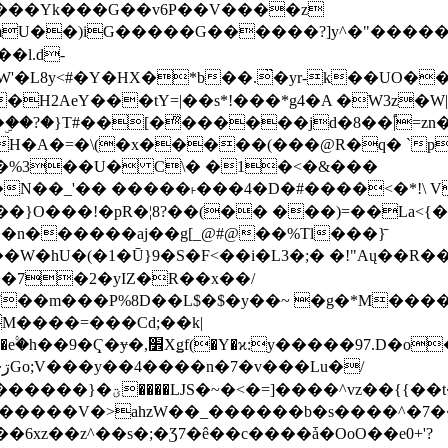
���Yk���G��v6P��V����z
�����G������?]y^�"�������ߠ���/��ZH�ڠ*ji0
�l.d-
H2AeY���tY=|��s*!���*g4�A �W3z�W|
�A�=�\(�x�����(���@R�q� `pD��Do֛�
�Y'�^�%3��U� C\� �1�<�&���
N��_'�� �����˫���4�D�#����<�*!\ Vn
��n������aj��g[_@#@��%Tl���}̄
7��m���P%8D��L$�$�y��~ �g�*M���
M����=���Cd;��k|
�Q�N���9�/��W��]���J�6jN�/
�i����q��=R����7_/
�����V�>ahzW��_������b�s����^�7�