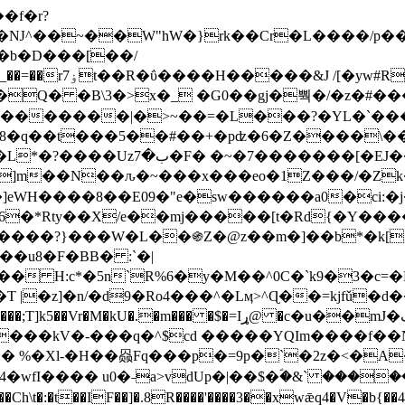
Ǌ^��~��W"hW�}rk��Cr�L����/p��
�ן�4�O�@�F�7i�&�6�īw�:o���X(�������~�~�y���_��=��rۏ7t��R�ΰ����H����
�&J /[�yw#
Q� �B\3�>x�_ �G0��gj�뿩�/�z�#�
�
�������|�>~��=�L���?�YL�`���߬
�w8�q��t���5��#��+�pʣ�6�Z����\�
j]m��N��ԉ�~���x���eo�1Z���/�Z
eWH����8��E09�"e�sw������a0�ci:�j
�X/e��mj�����[t�Rd{�Y�����Ϣ���7[�؏ܡ
���?}���W�L��֍Z�@z��m�]��b*�k[;�
|�z]�n/�d9�Ro4���^�Lӎ>^Ɋ��=kjfǔ�d
�P�����kV�-���q�^$cd �����YQIm����f
:� %�Xl-�H��赑Fq���p�=9p�`�2z�<�A
�wfI���� u0�˗a>vdUp�|��$�ؐ�&` ����