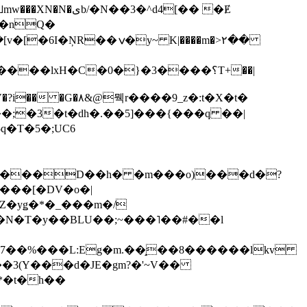
��3�^d4[�� �Ɇ
I�nQ�
�y~ K|����m�>٢��
��lxH�C�0�}�3����؟T+��|
�V�?i�� �G�۸&@뭭r����9_z�:t�X�t�
i��;�3�t�dh�.��5]���{���q ��|
�=���D��h� �m���o)���d�?
Z�yǥ�*�_���m�/
�N�T�y��BLU��;~���˥��#��l
��7��%���L:Eg�m.��̝��8������lkv
*�t�h��