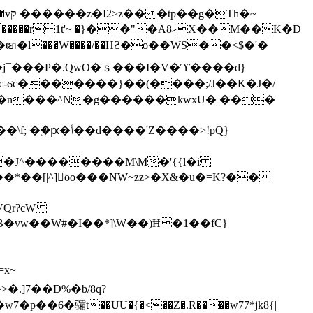
h�~
'~ �}��"�Aޙ8X��M��K�D
�n���^N�g������kwxU� ���
'Z����>!pQ}
VQr?cW
.]7��D%�b/8q?