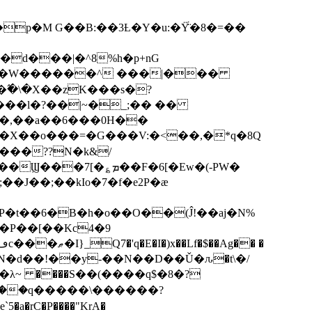
p�M G��B:��3Ƚ�Y�u:�Ÿ̈́�8�=��
R�d���|�^8%h�p+nG
�W������^ ���|���
�\�X��zK���s�ּ?
���l�?��|~�_;�� ��
k�X��o���=�G���V:�<��,�*q�8Q
���??N�k&/
��F�6[�Ew�(-PW�
�J��;��kIo�7�f�e2P�ӕ
��P��[��Kc4�9
��N�d��!��y-��N��D��Ǔ�ԉ�t\�/
�λ~ ����S��(����q$�8�?
��q�����\������?