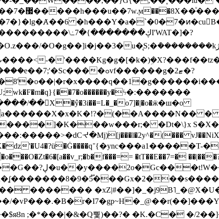
~�-�_��W����;��}G{�,��˳���lu�
�7�}�lg�Ⱥ��6 �h���Y�a�`�0�7�ͷ�cu
����\߸7�{�������ڮI'WAT�]�?
���/��񛆻X�ŷ�3i��=L�_�o7]�|�o�ӝ�ш�o
a������X�x�K�!?�(��A����N�� � 
0��DE�����:�����>�dCᔵ�Mj)[j���l�2y^�(
��� vJ��NiX
��Z�9:?� ����?
�?h�ʆ �������8�9�5֟���Gx�2���
U�� ������� �xZ|#��]�_�j9B˥_�@X
r�I7�gp~H�_@��r(��]���Yb��ڃE����)b��`B� �y
)��$яȢn ;�*���|�&�Q뿿)��?� �K.�C� �/2��