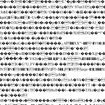
��o��5��4i��9._v3�Sg�V 97un33q��
���?
˞v��qmQ�/�qo�� �>Uu߲�vU��$j�Vͦ9[�f����7ް
���O3U�aH�h�s��p�X�%� b�Al_��ֲ�
]L�Xm���0�˒�q��nY�b�
�V0�{��N͉fMz}}��J�d������ �M���Q�"f-
�"�]��B�N(��8z[��l��V��"��)
�K�G"UͺFV��i�Jn� ��: ]N����P�z
�V�H��7�.#�l�z�Vi]
~$��.j�Xaxja~�!�2���
���i+p�)����Z�F�@\|zM�|
Y�W�b��A���k�Gr��h3M�z?oA�Vk�I� �
5����\{����6j���J��z��2���YT i�>
۾��$�TJXʛ�@���5J�P���<=-���!�k�?-�W�?
�;!���)!
KtB�*$���s�M����af��{�BmQ��_L�q�