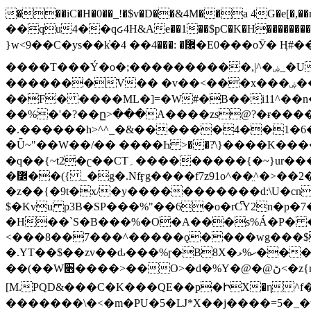
���iC�H�0��_!�$v�D��&4M��a 4G�e[�,��n���I�E&��f��-�^�
��qu4��qᏽ4H&Ae��1��$pC�K�H����������č@QX�
}w<9��C�ys��k҆�޼� :���4�� 4�E0���oӮ� Ӊ#��r��ok�笌��۴��.��JP{O�I�I�M��4�6Џ�3�ꦩ�l���W����/��ΗƧ�o��WS��<$�'�
����T���Ý�o�;����������,|^�ۻ_�U����B�ܭw����:�*|������׻�}�Vq���j¯���P�.QwO�ｓ���I�V�ϓ����d}
�������V�� �v��<���x���ۻ��a���R_�n���뛡���*ωzz���J^f�o�\>���yc-ϭc�������}��(����;/J��K�J�/
�
�F� ����ML�]=�W#�B��i11^��n
��%�'�?��ը>���A����zs@?�ɍ���
�.������h>^^_�&������4��1�6�bUo�o.�� 
�Ǖ~"��W��/�� ����Һ >��?ֿ\}����K�
�q��{~t2�ʗ��CT؍���������{�~}ur����u�}o����(�:�j���=����{�۝Vo�An��J^��������M\M�'{{l�i
�߼��({ _�g�.Nfӻg����f7z91o^��̤^�>��2�`�:|#dk�{>�>>&�tsw�Nwo�?٫��d6򆧇�������*��[|^]oo���NW~zz>�X&�u�=K?��
�z��{�9t�x/�y�����������d:\U�cn
$�Kvu p3B�SP���%"��6�o�rC͆Y2n�p
�H��`S�B���%�O�A���s%Á�P� �.���~��r�޼�}�܅�mؕWu���K}�ػ�S/>�B�vw�
<���8��7���^�����ǫ����wg���$
�.YT��$��zv��ԃ���%ɼ�B
8X�ހ%ޅ��������׏������en�KT��������/����덝
��(��W׋����>��O>�d�%Y�@�@ڻ<�z{rc&׻��z�����AeK�^�����������˩t��=x~
[M.PQD&���C�K���QE��p�ԻX�η^f���
�������\�<�m�PU�5�Ǉ*X��j����=5�_�w�����_�PO��{ޥ�V�ӗ�������� o�t⭟#��w7�p��6