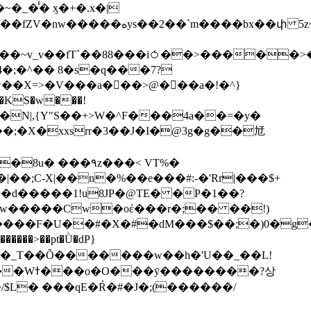
��bx��փ 5z~�>�y4N/
��X=>�V���a��ً�>@���a�!�^}
>�N|,{Y"S��+>W�^F���4a��=�y�
�٩z���< VT%�
��3���H�J:~�N����W�[q���2�tߟ�Ó��Qc~|�X�|��;Ϲ-X|��n�%��e���#:-�
'Rr|���$+
X9[w�����Cw�oέ���r�;�� ��!)
�����>��pt�Ǜ�dP}
���?상
/$L� ���qE�Ŕ�#�J�;(������/