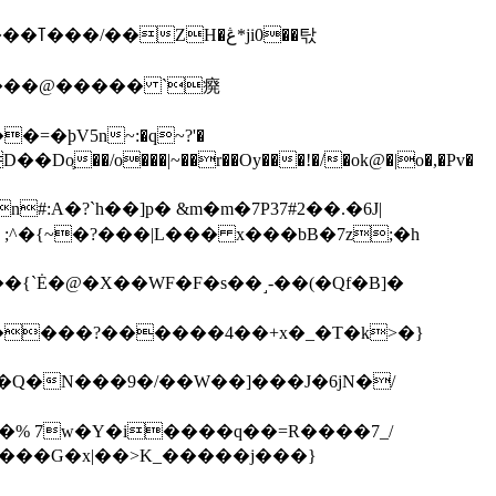
��탃
�/o���|~��r��Oy���!�/�ok@�|o�,�Pv�
#:A�?`h��]p� &m�m�7P
37#2��.�6J|
����?������4��+x�_�T�k>�}
���G�x|��>K_�����j���}