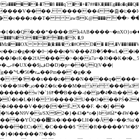
���-�7�8 ���q` ��+�7##�K�|��Eg��o�q��Q�˩mw���XN�N�یb/�N
p�e����V����,������4�즒�i;��
�T�  awՑK@���t ٚ��> ��[v�[�6I�ŅR��ݍ
�;���{�k�Q�;��*����:B k4AB����~�nXO}o���
���%�O/���0��y�K �,9
z���OX�(�:��/� c�#OD�� �I,�V��8��
b�r��cz�g�t�'�0~)���r�%'���ZBۡ�5��wL� �
��2fA����>�(�a7a=�J0��K�t�؂5q�T�5�;UC6
��|
�Pm��`�g�:�
>�<�+�˥\��x���z���N����q� ��
���[�DV�o�|
�����w?�`16۴��B���-d� թ�4�4b��-�
�2�Ú�b�L�H� t6����2U��O���PŚ�2
4����V��jf�[/�Ĕ,X��F. �c�ǰ ��
�%��N9V�a/
SX$2�}�43�*o�}bi#Ӹ*�4W
c8A����ECs�_�C����$ "�R�����VW�$
}�i�����??��b