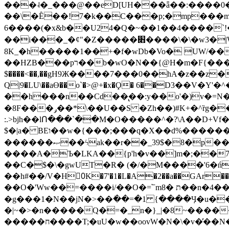
���˨�_���@��eD[UH���ǟ��:����0
��\�Ȇ��!7�k��C���p;�mp���mU��)iG
6����(�x&b��U24�Q�~��1��4����`!�
��i���_�ȼ"�Z�����׋����\�\�w3�|W'�L8y<#�Y�HX�*b��.̏�yr-k��UO����@����� `㾱
8K_�h�����1��+�f�wDb�Vo� UW/���
��HZB���pר��b�wO�N��{@H�m�F{���ۣ��?�}T#��[�ͫ������jd�8��֠|=zn��=�ϸV5n~:�q~?'�
$����<��,��gH9Ж����7���0��hA�z��z�H
Q|9�LU\��aƟ��o`�>@+�x�Ϙ� 6��D3��V
��h���n��Cd��̢��:y��o'�)v�=N�
�8F���ݛ��*\��U��S �Zh��)#K+�^ȑg���}O���!�pR�¦8?��(�� ���)=��La<{� ;^�{~�?���|L��� x���bB�7z;�h
:.>bjh��lՈ���`��M�O�����^�?\A��D+Vf
$�|a� BEו��w�{���;���q�X��d%�������W� hU�(�1�Ū}9�S�F<��i�L3�;� �!"Aų��R���{`Ė�@�X��WF�F�s��˼-��(�Qf�B]�
������ޞ��ϟak��r��_39$�8�p���7�2�yIZ�R��x��/
����A�Ъ�LKA��{p'h�v��]m�;��
��C�$�\�gwUT�R� (�/�M����'6�ń
��h#��/V�H0ٍK�7'�1�L�A�2��a��GAr���e۟�h��9�Ҁ�ɏ�,׾Xǥf(�Y�ϰ:y�����97.D�o
��O�'Ww��=����i/��O�=՟mת �8��n�4��ڗGo;V���y��4����n�7�v���Lu�/
�g���1�N��jN�>��߭��=�1 {����Ӌ�u�������}�ؾ����ǇS�~�<�=]����^vz��{{��t�% 7w�Y
�|~�>�n�����Q�=�_n�}
_|�8~����
�����ח����T;�uU�w��oovW�N�\�v�̓��N��6xz��z^��s�; �Ʒ7�ê��c����ǡ�OoO��e0+'?