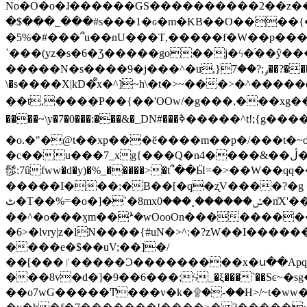
No�O�o�ɺ������GS����������2��z�����i��n�
�$���_���#s���1�ԍ�m�KΒ��O����{��Y
�5%�#���՞u��nU���T,��� ��f�W��p�
`���(yz�s�6�Ʒ�����go��j�ϟ�֜��ŷ���
�����N�s����9�j���^�u,}ݛ;?��7��?�������-
\�s����X|kD�᩺x�^]~h\�t�>~���>�^���
��t,����P��{��'OOw/�g���,���xg��-c�zt
����~\y�7�0���:���&�_DN#���ߢ�����^t!;{g������'��v�-\�f=���`�����ymn~����/ꧽ�(�����&�]j��/ǫ�*8�x���Km�v�m�I}
�o.�"�@t��xp���ӗ����m��p�/���t�~o'�
�c��u���7_xg{���Q�n4����&��ڷ�v�j�ۣ�xo�3��ƙ{��\�9���?:g�/��k�Cp.?�#�q&��m����=
髿:7ûfww�d�y)�%_�����>�t՞��Ӹ=�>��W��qq����ܞ����{K�y�8����2~��o� f��pxW�l/:��;A��:;}z��2Ly���
�����I���;�B��[�q�ʐV����?�g 
ٹ�T��%=�o�]�`�8mxݽ������˳���0�n̾X'��3ǘ9����������I�&��G�������z>��]�%��/
��^�o���ӽm��ܑ�wOooOn����������U3:ٹ>ߦ��8�.B#4���������O�g��~��<{�_��N���}y�
�6>�lvry|z�lN����{#uN�>^:�?zW��I��
����e�$��uV;��]�/
��[���ٵ�����Ͻ���������x�ս��Apq�����޻�V����O�cp����ٝy{����:�k�ןNݯOOCyx6���&���?���s���
���8v�d�]�9��6���;ϟ_�ξ���`��Sͼ~�sg��jgg�|���-
��o7wG�����Ͳ���v�k�۩�-��H>/~t�ww�