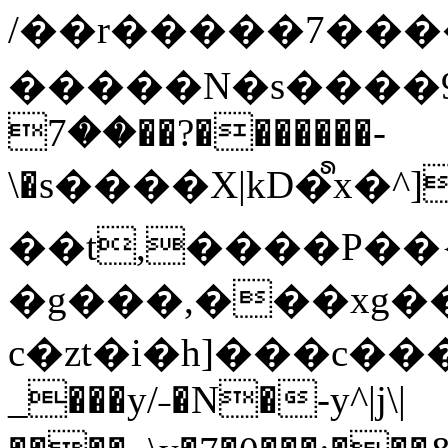
/��r�����7��
�����N�s����9�j
��7��?�������-
\�s����X|kD�᩺x
��t,����P��{
�g���,���xg�
c�zt�i�h]���c���
_���y/˗�N�-y^|j\|