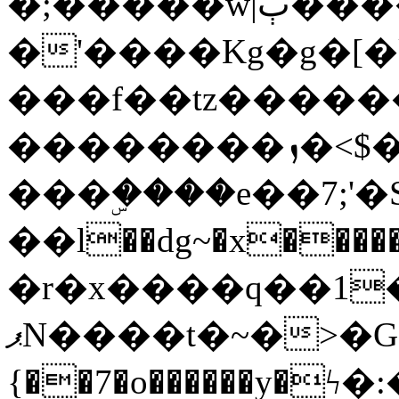
�;�����w|ٻ����<-
�'����Kg�g�[�k
���f��tz�����
��������ܙ�<$��������s���
���ۣ����e��7;'�Sc����ߋv
��l��dg~�x������G��6�{`�g���ݝ
�r�x����q��1
ޕN����t�~�>�G�{�Wރ�sl̞�@x_:�ˏ��՛��zU;wk�F�m�q}
{��7�o������y�