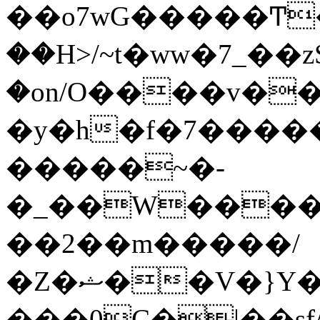
��o7wG�����Ͳ
��H>/~t�ww�7_��z
�on/O����v�
�y�h�f�7����
�����~�-
�_��W����;
��2��m�����/
�Z�ޝ��V�}Y�I�ծ�O�����S��]z��w��7�޷�����h���u��7w.ϻ���8X��ͮ�����W�dm�Jߜ��q/>?
���0C�|��sf