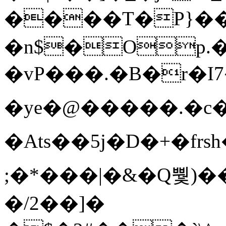
����T�Ρ}�
�n$�Op.
�vP���.�B�r�I7�gp~H
�ye�@��� ��.�c
�Ats��5j�D�+�fr
;�*���|�&�Q뿿)�
�/2��]�