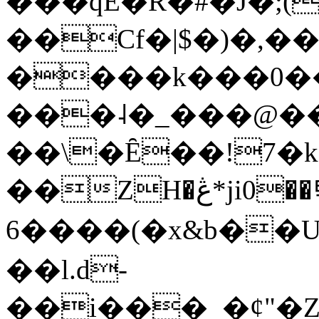
���qE�Ŕ�#�J�;(
��Cf�|$�)�,�
����k���0�
���˨�_���@��
��\�Ȇ��!7�k
��ZH�ڠ*ji0��탃
6����(�x&b��
��l.d-
��i���_�ȼ"�Z�����׋����\�\�w3�|W'�L8y<#�Y�HX�*b��.̏