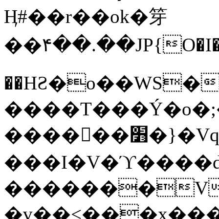
Ӊ#��r��ok�笌
��۴��.��JP{O�I
��ΗƧ�o��WS�
����T���Ý�o�;����������
������׻�}�Vq���j¯���P�.QwO�ｓ
���I�V�ϓ����d
�������V
�v��<���x���ۻ��a���R_�n���