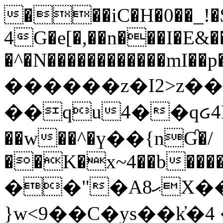
���iC�H�0��_!
4G�e[�,��n���I�E&��
�^�N������������mI��p�
������z�I2>z��
��qu4��qᏽ4H&A
��w��^�ү��{nƓ�/
��K�x~4��b�����
��"�Aޙ8X��M��K�D
}w<9��C�ys��k҆�޼� :���4�� 4�E0���oӮ�