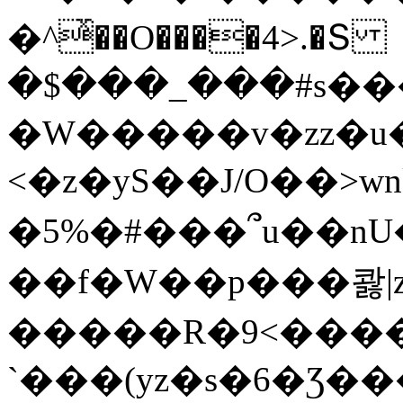
�^ͯ��O����4>.�Տ
�$���_���#s��
�W�����v�zz�u�
<�z�yS��J/O��>wn
�5%�#���՞u��nU
��f�W��p���콿|z
�����R�9<����
`���(yz�s�6�Ʒ�