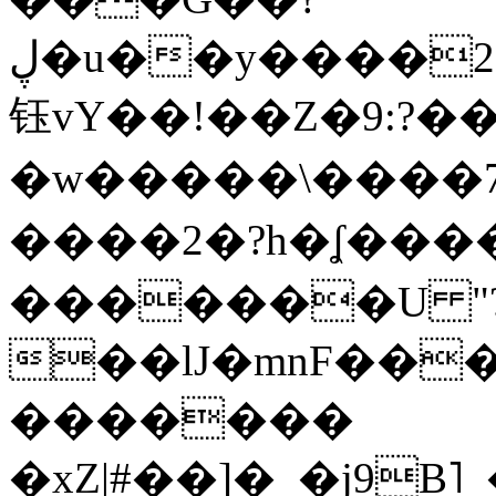
ڸ�u��y����2o�Gc���t!W���k+(���
钰vY��!��Z�9:?� �
�w�����\����7�
����2�?h�ʆ 
�������U "?
��lJ�mnF��
�������
�xZ|#��]�_�j9B