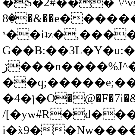
�$�2#���`\^vs
�8�&��e�������:�\���{��9�����g��f�r?
ˣ��iʇz�,���
G��B:��3Ƚ�Y�u:�
ڒ���n����%J^�}
��q;�����e;��
/[�yw#R�d���
i�x̀9��Nw����