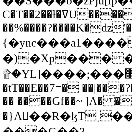
C�T��2��ɫ�ߜU����2�L�����m" �
��%����?����K�ǳ'�
{�ync���a1����
�)�Xp��� �
۩�YL]����;���׿�޽������+��k��o���O�Zt�6�[a��v_r;�b�f���==
�tT��E��7=� ��|���?
�� ����Gf��~ ]A� �
�}A��R�ɮT˼�
���G��?