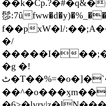
��k�Cp.?�#�q&�
髿:7ûfww�d�y)�%_�����>
f��pxW�l/:��;A
�/
�����I���;�
�g �!
ٹ�T��%=�o�]�`�8mxݽ������˳���0�n̾X'��3ǘ9����������I�&��G�������z>��]�%��/
��^�o���ӽm��ܑ�wOooOn���������
�6>�lvry|z�lN���