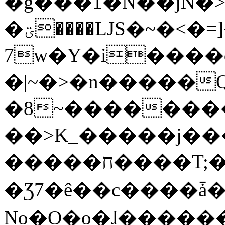
�g���1�N��jN�
�ؾ����ǇS�~�<�=]����^vz��{{��t�%
7w�Y�i����
�|~�>�n�����
�8~��������
��>K_�����j��
�����ח����T;�uU�w��oovW�N�\�v�̓��N��6xz��z^��s�;
�Ʒ7�ê��c����ǡ�Oo
No�O�o�ɺ����