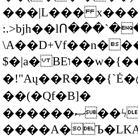
���|L��� x���b
:.>bjh��lՈ���`
\A��D+Vf��n��
$�|a� BEו��w�{���;���q�X��d%�������W� hU�(�1�Ū}9�S�F<��i�L3�;�
�!"Aų��R���{`
��(�Qf�B]�
������ޞ��ϟak��r��_39$�8�p���7�2�yIZ�R��x��/
����A�Ъ�LKA