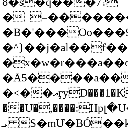
8�s�q���7?
�_=�����
�B�'���Oo���9
�^}��j�al��f
�x�w�r���a�
�Ā5����a��
�<��އӻyD���1�KS�w���!
��U�,����:Hpլ�U�K��_y4߼��O���
ܝ S�mƯ�BÓ�