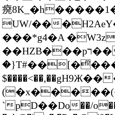
㾱8K_�h�����1
UW/���H2AeY�
���*g4�A �W3z
��HZB���pר��b�wO�N��{@H�m�F{���ۣ��?
�}T#��[�ͫ���
$����<��,��gH9Ж
(�x�����
`pD��Do֛��/o��