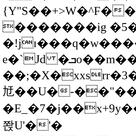
{Y"S��+>W�^F�
�������ig �5
�!jɪ���q�w��
e�`Jd �ܒo��m��1��d|
��;�X�xxsrr�
㝼��U�-��"��zȿ
�E_�7�j��x+9y�
쫝U'�'�