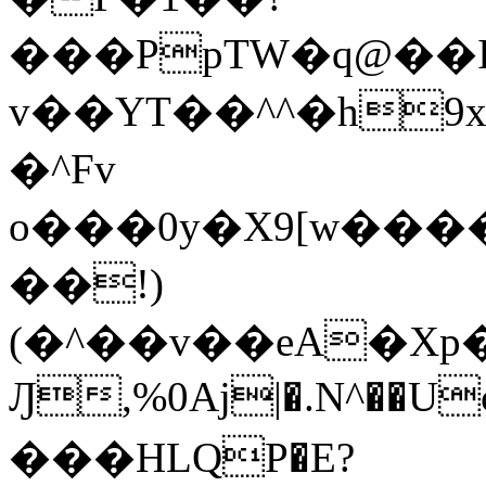
���PpTW�q@��
v��YT��^^�h9x
�^Fv
o���0y�X9[w��
��!)
(�^��v��eA�Xp�>0�+*���h����s�ײT)D$%�AQ�To�*�>W�^�=�.
Ԓ,%0Aj|�.N^��Uc
���HLQP�E?