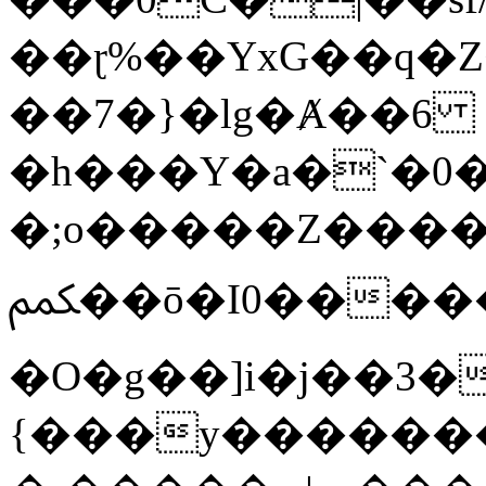
��ɽ%��YxG��q�
��7�}�lg�Ⱥ��6
�h���Y�a�`�0�
�;o�����Z������
ﶻ��ō�I0�����o�b�{L������3����2�O.z���/
�O�g��]i�j��3�u�̨S;�ܳ
{���y������