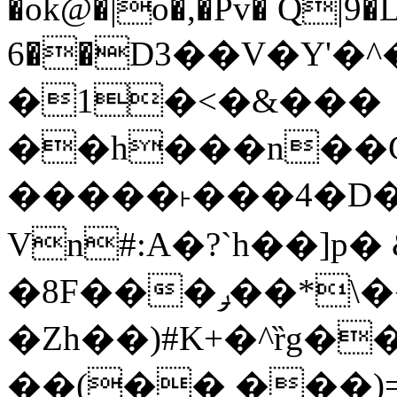
�ok@�|o�,�Pv� Q|9
6��D3��V�Y'�
�1�<�&���
��h���n��Cd
�����˫���4�D�
Vn#:A�?`h��]p�
�8F���ݛ��*\��U��S
�Zh��)#K+�^ȑg�
��(�� ���)=�