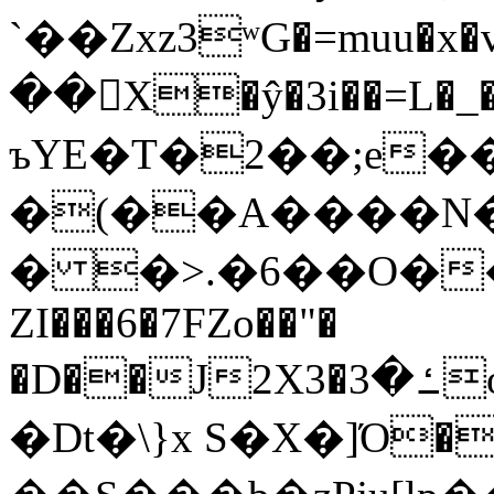
`��Zxz3ʷG�=muu�
��񛆻X�ŷ�3i��=L�
ъYE�T�2��;e�
�(��A����
� �>.�6��O��
ZI���6�7FZo��"�
�D��J2X3�ߑ�3o�|aak�q�@����]�K���w���r;�
�Dt�\}x S�X�]Ό�