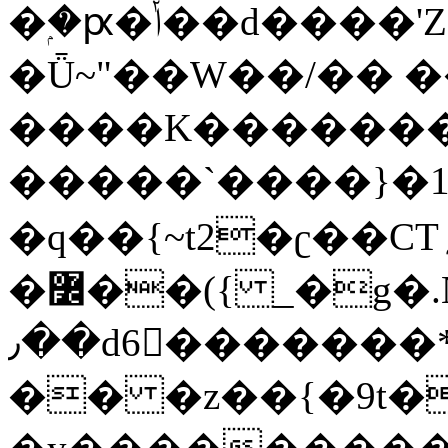
�ۭ�ԗ�ݳ��d����'Z����>!pQ}
�Ǖ~"��W��/�� ��
����K�������
�����`����}�1
�q��{~t2�ʗ��CT؍���������{�~}ur����u�}o����(�:�j���=����{�۝Vo�An��J^��������M\M�'{{l�i
�߼��({ _�g�.Nfӻg����f7z91o^��̤^�>��2�`�:|#dk�{>�>>&�tsw�Nwo�?
٫��d6򆧇�������*��[|^]oo���NW~zz>�X&�u�=K?
�� �z��{�9t�