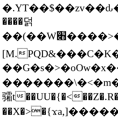
�.YT��$��zv��ԃ
����덝
��(��W׋����>��O>�d�%Y�@�@ڻ<�z{rc&׻��z�����AeK�^�����������˩t��=x~
[M.PQD&���C�K
��G�s�>�oOw�x�
�������\�<�m�PU�5�Ǉ*X�
骦t��UU�{�<��Z�.R�
��X�>�{ϫa,]�����