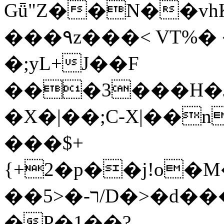
Gǖ"Z��N��v
���٩z���< VT%� �}z�XEu�<ं�Q!
�;yL+J��F
���3���H�J:~�
�X�|��;Ϲ-X|��n
���$+
{+2�p��j!o�
��ר-�<5/D�>�d�����1!u8JP�@TE�
�P�1��?