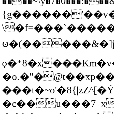
����~\y�7�0���:���&�_DN#�
{g������'��v�
\�f=���`�����
ꧽ�(�����&�]j
ǫ�*8�x���Km�v
�o.�"�@t��xp�
���t�~o'�8{|zZ^[�
�c��u���7_xg{���Q�n4���