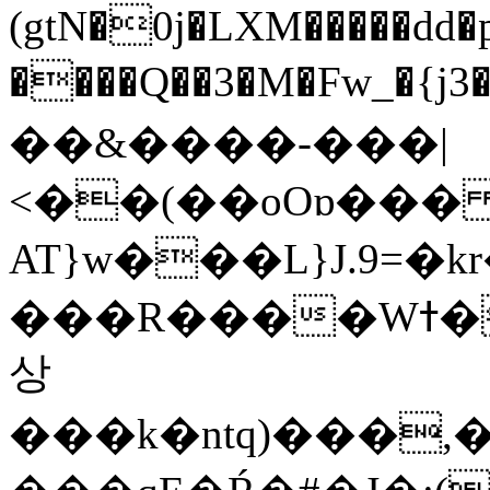
(gtN�0j�LXM�����dd
����Q��3�M�Fw_�{j3��]=����
��&����-���|
<��(��oOɒ���
AT}w���L}J.9=�
���R����Wߙ���o�O���ӯ��������?
상
���k�ntq)���,