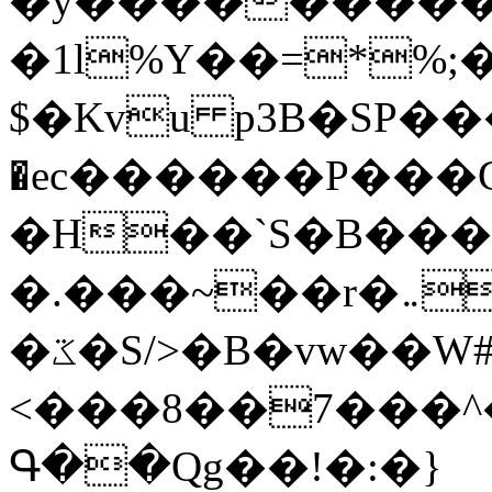
�y�����������
�1l%Y��=*%
$�Kvu p3B�SP�
�ec������P���G
�H��`S�B��
�.���~��r�޼�}�܅�mؕWu���K}
�ػ�S/>�B�vw��W#�I��*]\W��)Ħ�1��fC}
<���8��7���
Գ��Qg��!�:�}