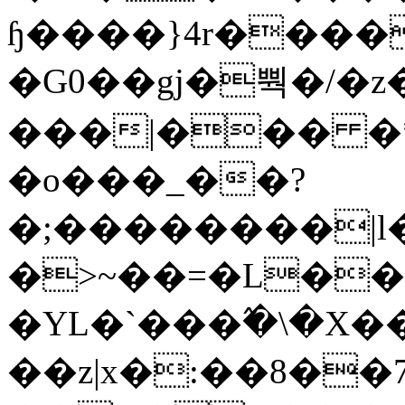
ɧ����}4r����
�G0��gj�뿩�/�z
���|��� �
�o���_��?
�;��������|
�>~��=�L��
�YL�`���߬�\�X�
��z|x�:��8�