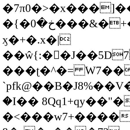
�7π0�>�x���]
�{�خ�0���&�+�zwYFEÙ4�~�_�̾�
ӽ�+�.x�|
��ŵ{:��J��5D7��
���ʈ�^�= W7��
`pfk@��B�J8%��V����\ߤ��/o��d��6b�@��J�tqw3�}>Y]������<�b��̌��{B���~v_v��fT`��88��
�I�� 8Qq1+qy��"�
�<���w󠒪7+�����X�n�F�a��M