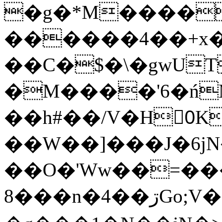
�g�*M����
������4��+x�
��C�$�\�gwUT
�M����'6�ń
��h#��/V�H0ٍK�7'�1�L�A�2
��W��]���J�6jN
��O�'Ww��=���
�8��n�4��ڗGo;V���y��4����n�7�v���Lu�/