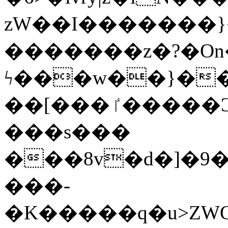
zW��I�������}�
�������z�?�O
ϟ���w��}��
��[���ٵ�����Ͻ���������x�ս��Apq�����޻�V����O�cp����ٝy{����:�k�ןNݯOOCyx6���&���?
���s���
���8v�d�]�9��6
���-
�K�����q�u>ZWOO�w��߼��W�a���p��