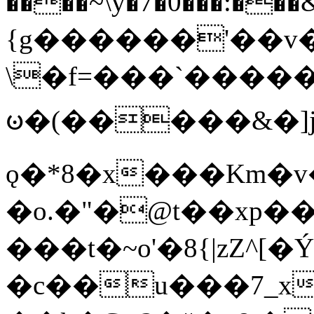
����~\y�7�0���:���&�_DN#�
{g������'��v�
\�f=���`�����
ꧽ�(�����&�]j
ǫ�*8�x���Km�v
�o.�"�@t��xp�
���t�~o'�8{|zZ^[�
�c��u���7_xg{���Q�n4���