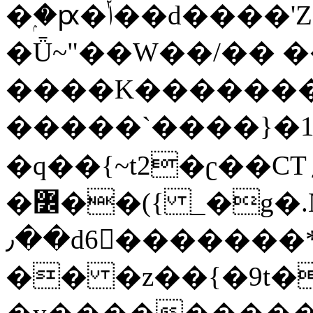
�ۭ�ԗ�ݳ��d����'Z����>!pQ}
�Ǖ~"��W��/�� ��
����K�������
�����`����}�1
�q��{~t2�ʗ��CT؍���������{�~}ur����u�}o����(�:�j���=����{�۝Vo�An��J^��������M\M�'{{l�i
�߼��({ _�g�.Nfӻg����f7z91o^��̤^�>��2�`�:|#dk�{>�>>&�tsw�Nwo�?
٫��d6򆧇�������*��[|^]oo���NW~zz>�X&�u�=K?
�� �z��{�9t�