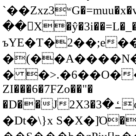
`��Zxz3ʷG�=muu�
��񛆻X�ŷ�3i��=L�
ъYE�T�2��;e�
�(��A����
� �>.�6��O��
ZI���6�7FZo��"�
�D��J2X3�ߑ�3o�|aak�q�@����]�K���w���r;�
�Dt�\}x S�X�]Ό�