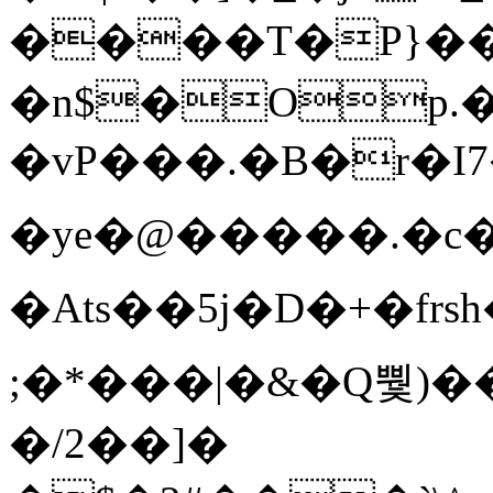
����T�Ρ}�
�n$�Op.
�vP���.�B�r�I7�gp~H
�ye�@��� ��.�c
�Ats��5j�D�+�fr
;�*���|�&�Q뿿)�
�/2��]�