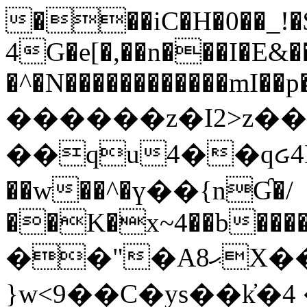
���iC�H�0��_!
4G�e[�,��n���I�E&��
�^�N������������mI��p�
������z�I2>z��
��qu4��qᏽ4H&A
��w��^�ү��{nƓ�/
��K�x~4��b�����
��"�Aޙ8X��M��K�D
}w<9��C�ys��k҆�޼� :���4�� 4�E0���oӮ�