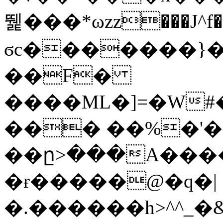
뛡���*ωzz���J^f�o
ϭc�������}��
�
�F�
����ML�]=�W#
��� ��%�'�
��ը>���A����
�ɍ�����@�q�|
�.������h>^^_�