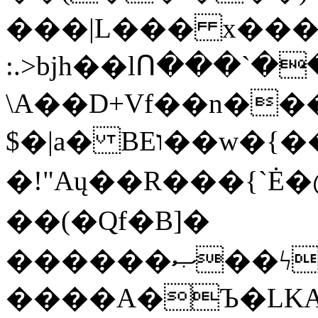
���|L��� x���b
:.>bjh��lՈ���`
\A��D+Vf��n��
$�|a� BEו��w�{���;���q�X��d%�������W� hU�(�1�Ū}9�S�F<��i�L3�;�
�!"Aų��R���{`
��(�Qf�B]�
������ޞ��ϟak��r��_39$�8�p���7�2�yIZ�R��x��/
����A�Ъ�LKA