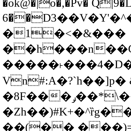
�ok@�|o�,�Pv� Q|9
6��D3��V�Y'�
�1�<�&���
��h���n��Cd
�����˫���4�D�
Vn#:A�?`h��]p�
�8F���ݛ��*\��U��S
�Zh��)#K+�^ȑg�
��(�� ���)=�