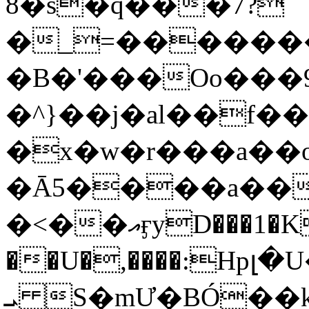
8�s�q���7?
�_=�����
�B�'���Oo���9
�^}��j�al��f
�x�w�r���a�
�Ā5����a��
�<��އӻyD���1�KS�w���!
��U�,����:Hpլ�U�K��_y4߼��O���
ܝ S�mƯ�BÓ�