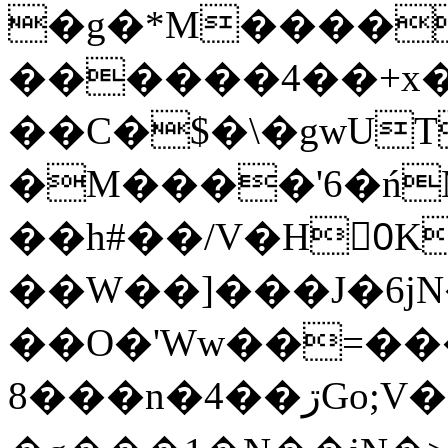
�g�*M����
������4��+x�
��C�$�\�gwUT
�M����'6�ń
��h#��/V�H0ٍK�7'�1�L�A�2
��W��]���J�6jN
��O�'Ww��=���
�8��n�4��ڗGo;V���y��4����n�7�v���Lu�/