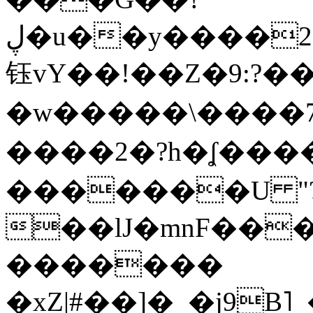
ڸ�u��y����2o�Gc���t!W���k+(���
钰vY��!��Z�9:?� �
�w�����\����7�
����2�?h�ʆ 
�������U "?
��lJ�mnF��
�������
�xZ|#��]�_�j9B