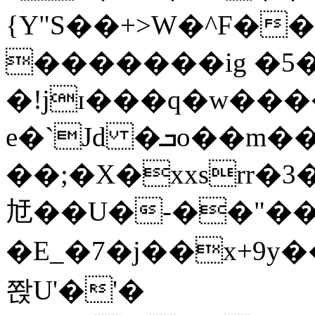
{Y"S��+>W�^F�
�������ig �5
�!jɪ���q�w��
e�`Jd �ܒo��m��1��d|
��;�X�xxsrr�
㝼��U�-��"��zȿ
�E_�7�j��x+9y�
쫝U'�'�