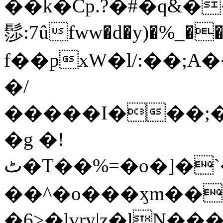
��k�Cp.?�#�q&�
髿:7ûfww�d�y)�%_�����>
f��pxW�l/:��;A
�/
�����I���;�
�g �!
ٹ�T��%=�o�]�`�8mxݽ������˳���0�n̾X'��3ǘ9����������I�&��G�������z>��]�%��/
��^�o���ӽm��ܑ�wOooOn���������
�6>�lvry|z�lN���