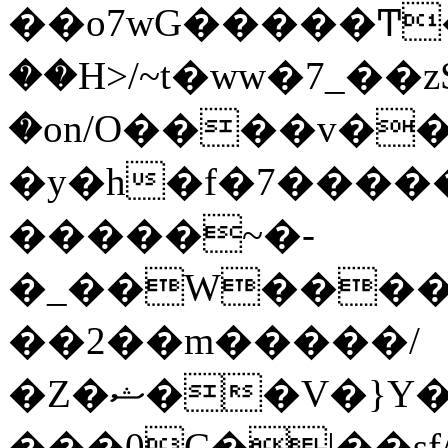
��o7wG�����Ͳ
��H>/~t�ww�7_��z
�on/O����v�
�y�h�f�7����
�����~�-
�_��W����;
��2��m�����/
�Z�ޝ��V�}Y�I�ծ�O�����S��]z��w��7�޷�����h���u��7w.ϻ���8X��ͮ�����W�dm�Jߜ��q/>?
���0C�|��sf