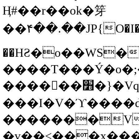
Ӊ#��r��ok�笌
��۴��.��JP{O�I
��ΗƧ�o��WS�
����T���Ý�o�;����������
������׻�}�Vq���j¯���P�.QwO�ｓ
���I�V�ϓ����d
�������V
�v��<���x���ۻ��a���R_�n���