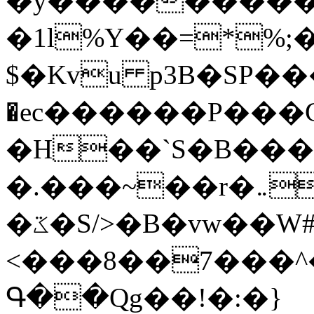
�y�����������
�1l%Y��=*%
$�Kvu p3B�SP�
�ec������P���G
�H��`S�B��
�.���~��r�޼�}�܅�mؕWu���K}
�ػ�S/>�B�vw��W#�I��*]\W��)Ħ�1��fC}
<���8��7���
Գ��Qg��!�:�}