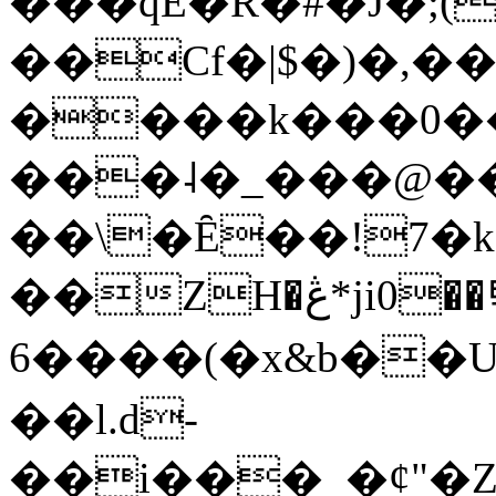
���qE�Ŕ�#�J�;(
��Cf�|$�)�,�
����k���0�
���˨�_���@��
��\�Ȇ��!7�k
��ZH�ڠ*ji0��탃
6����(�x&b��
��l.d-
��i���_�ȼ"�Z�����׋����\�\�w3�|W'�L8y<#�Y�HX�*b��.̏