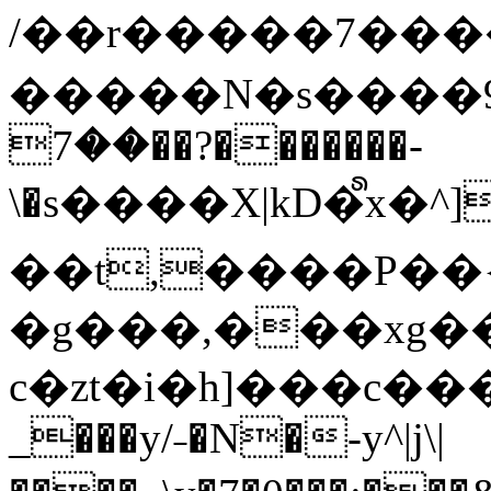
/��r�����7��
�����N�s����9�j
��7��?�������-
\�s����X|kD�᩺x
��t,����P��{
�g���,���xg�
c�zt�i�h]���c���
_���y/˗�N�-y^|j\|