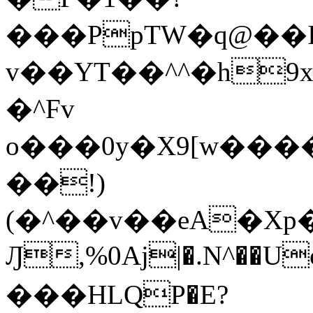
���PpTW�q@��
v��YT��^^�h9x
�^Fv
o���0y�X9[w��
��!)
(�^��v��eA�Xp�>0�+*���h����s�ײT)D$%�AQ�To�*�>W�^�=�.
Ԓ,%0Aj|�.N^��Uc
���HLQP�E?