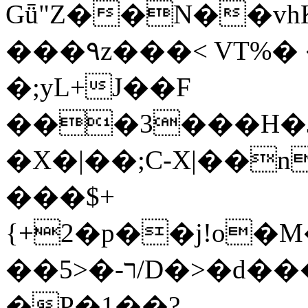
Gǖ"Z��N��v
���٩z���< VT%� �}z�XEu�<ं�Q!
�;yL+J��F
���3���H�J:~�
�X�|��;Ϲ-X|��n
���$+
{+2�p��j!o�
��ר-�<5/D�>�d�����1!u8JP�@TE�
�P�1��?