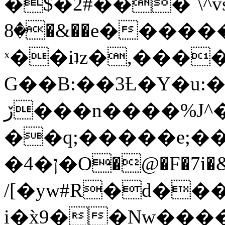
�$�2#���`\^vs
�8�&��e�������:�\���{��9�����g��f�r?
ˣ��iʇz�,���
G��B:��3Ƚ�Y�u:�
ڒ���n����%J^�}
��q;�����e;��
/[�yw#R�d���
i�x̀9��Nw����