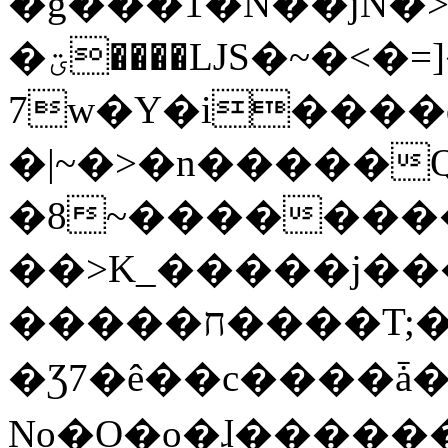
�g���1�N��jN�
�ؾ����ǇS�~�<�=]����^vz��{{��t�%
7w�Y�i����
�|~�>�n�����
�8~��������
��>K_�����j��
�����ח����T;�uU�w��oovW�N�\�v�̓��N��6xz��z^��s�;
�Ʒ7�ê��c����ǡ�Oo
No�O�o�ɺ����