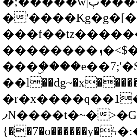
�;�����w|ٻ����<-
�'����Kg�g�[�k
���f��tz�����
��������ܙ�<$��������s���
���ۣ����e��7;'�Sc����ߋv
��l��dg~�x������G��6�{`�g���ݝ
�r�x����q��1
ޕN����t�~�>�G�{�Wރ�sl̞�@x_:�ˏ��՛��zU;wk�F�m�q}
{��7�o������y�