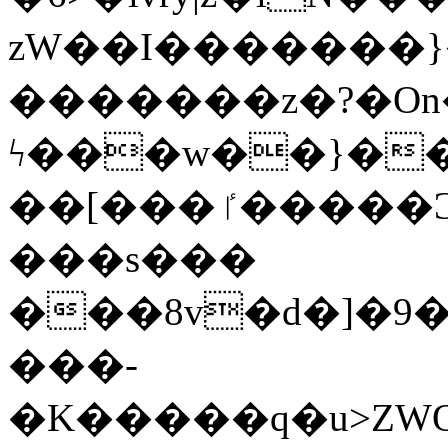
zW��I�������}�
�������z�?�O
ϟ���w��}��
��[���ٵ�����Ͻ���������x�ս��Apq�����޻�V����O�cp����ٝy{����:�k�ןNݯOOCyx6���&���?
���s���
���8v�d�]�9��6
���-
�K�����q�u>ZWOO�w��߼��W�a���p��