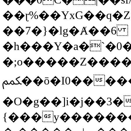
��ɽ%��YxG��q�
��7�}�lg�Ⱥ��6
�h���Y�a�`�0�
�;o�����Z������
ﶻ��ō�I0�����o�b�{L������3����2�O.z���/
�O�g��]i�j��3�u�̨S;�ܳ
{���y������