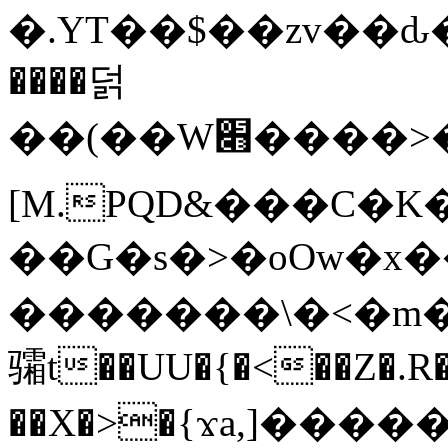
�.YT��$��zv��ԃ
����덝
��(��W׋����>��O>�d�%Y�@�@ڻ<�z{rc&׻��z�����AeK�^�����������˩t��=x~
[M.PQD&���C�K
��G�s�>�oOw�x�
�������\�<�m�PU�5�Ǉ*X�
骦t��UU�{�<��Z�.R�
��X�>�{ϫa,]�����