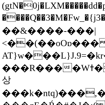
(gtN�0j�LXM�����dd
����Q��3�M�Fw_�{j3��]=����
��&����-���|
<��(��oOɒ���
AT}w���L}J.9=�
���R����Wߙ���o�O���ӯ��������?
상
���k�ntq)���,