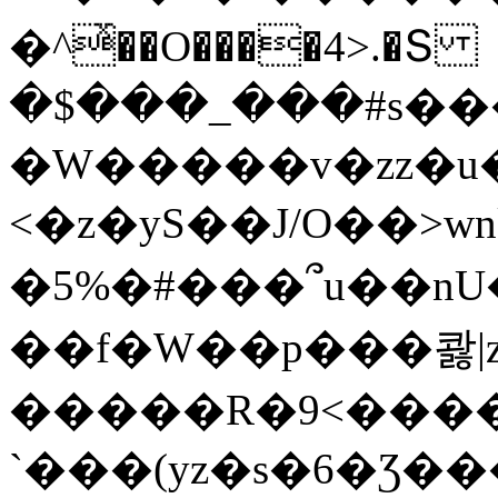
�^ͯ��O����4>.�Տ
�$���_���#s��
�W�����v�zz�u�
<�z�yS��J/O��>wn
�5%�#���՞u��nU
��f�W��p���콿|z
�����R�9<����
`���(yz�s�6�Ʒ�