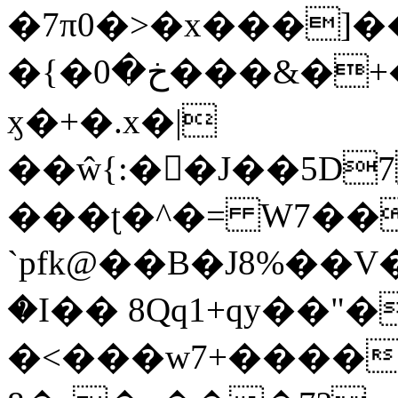
�7π0�>�x���]
�{�خ�0���&�+�zwYFEÙ4�~�_�̾�
ӽ�+�.x�|
��ŵ{:��J��5D7��
���ʈ�^�= W7��
`pfk@��B�J8%��V����\ߤ��/o��d��6b�@��J�tqw3�}>Y]������<�b��̌��{B���~v_v��fT`��88��
�I�� 8Qq1+qy��"�
�<���w󠒪7+�����X�n�F�a��M