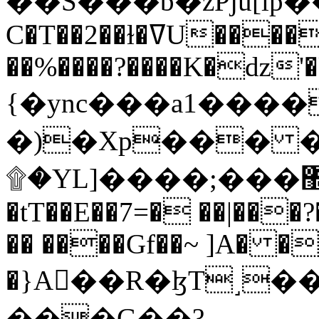
C�T��2��ɫ�ߜU����2�L�����m" �
��%����?����K�ǳ'�
{�ync���a1����
�)�Xp��� �
۩�YL]����;���׿�޽������+��k��o���O�Zt�6�[a��v_r;�b�f���==
�tT��E��7=� ��|���?
�� ����Gf��~ ]A� �
�}A��R�ɮT˼�
���G��?