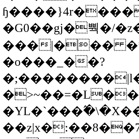
ɧ����}4r����
�G0��gj�뿩�/�z
���|��� �
�o���_��?
�;��������|
�>~��=�L��
�YL�`���߬�\�X�
��z|x�:��8�