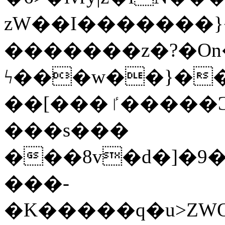
zW��I�������}�
�������z�?�O
ϟ���w��}��
��[���ٵ�����Ͻ���������x�ս��Apq�����޻�V����O�cp����ٝy{����:�k�ןNݯOOCyx6���&���?
���s���
���8v�d�]�9��6
���-
�K�����q�u>ZWOO�w��߼��W�a���p��