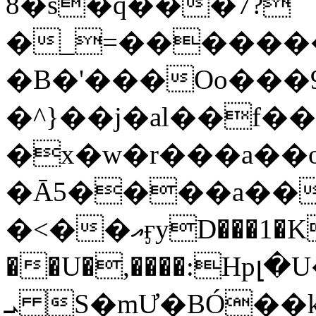
8�s�q���7?
�_=�����
�B�'���Oo���9
�^}��j�al��f
�x�w�r���a�
�Ā5����a��
�<��އӻyD���1�KS�w���!
��U�,����:Hpլ�U�K��_y4߼��O���
ܝ S�mƯ�BÓ�