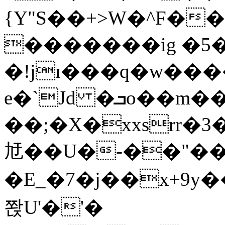
{Y"S��+>W�^F�
�������ig �5
�!jɪ���q�w��
e�`Jd �ܒo��m��1��d|
��;�X�xxsrr�
㝼��U�-��"��zȿ
�E_�7�j��x+9y�
쫝U'�'�