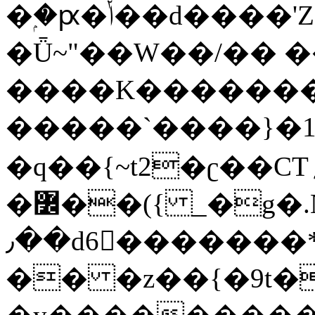
�ۭ�ԗ�ݳ��d����'Z����>!pQ}
�Ǖ~"��W��/�� ��
����K�������
�����`����}�1
�q��{~t2�ʗ��CT؍���������{�~}ur����u�}o����(�:�j���=����{�۝Vo�An��J^��������M\M�'{{l�i
�߼��({ _�g�.Nfӻg����f7z91o^��̤^�>��2�`�:|#dk�{>�>>&�tsw�Nwo�?
٫��d6򆧇�������*��[|^]oo���NW~zz>�X&�u�=K?
�� �z��{�9t�