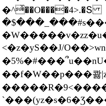
�^ͯ��O����4>.�Տ
�$���_���#s��
�W�����v�zz�u�
<�z�yS��J/O��>wn
�5%�#���՞u��nU
��f�W��p���콿|z
�����R�9<����
`���(yz�s�6�Ʒ�