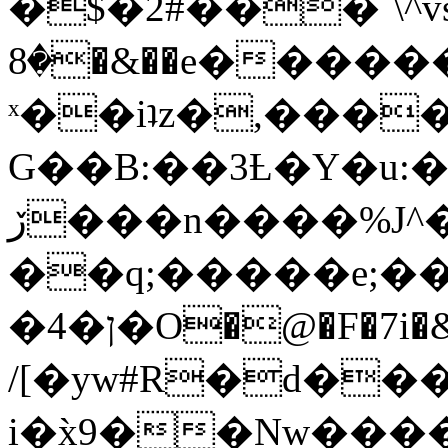
�$�2#���`\^vs
�8�&��e�������:�\���{��9�����g��f�r?
ˣ��iʇz�,���
G��B:��3Ƚ�Y�u:�
ڒ���n����%J^�}
��q;�����e;��
/[�yw#R�d���
i�x̀9��Nw����