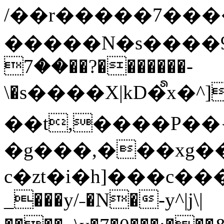
/��r�����7��
�����N�s����9�j
��7��?�������-
\�s����X|kD�᩺x
��t,����P��{
�g���,���xg�
c�zt�i�h]���c���
_���y/˗�N�-y^|j\|