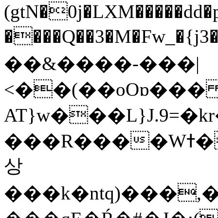
(gtN�0j�LXM�����dd
����Q��3�M�Fw_�{j3��]=����
��&����-���|
<��(��oOɒ���
AT}w���L}J.9=�
���R����Wߙ���o�O���ӯ��������?
상
���k�ntq)���,