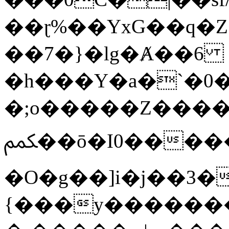
��ɽ%��YxG��q�
��7�}�lg�Ⱥ��6
�h���Y�a�`�0�
�;o�����Z������
ﶻ��ō�I0�����o�b�{L������3����2�O.z���/
�O�g��]i�j��3�u�̨S;�ܳ
{���y������