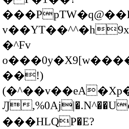
���PpTW�q@��
v��YT��^^�h9x
�^Fv
o���0y�X9[w��
��!)
(�^��v��eA�Xp�>0�+*���h����s�ײT)D$%�AQ�To�*�>W�^�=�.
Ԓ,%0Aj|�.N^��Uc
���HLQP�E?