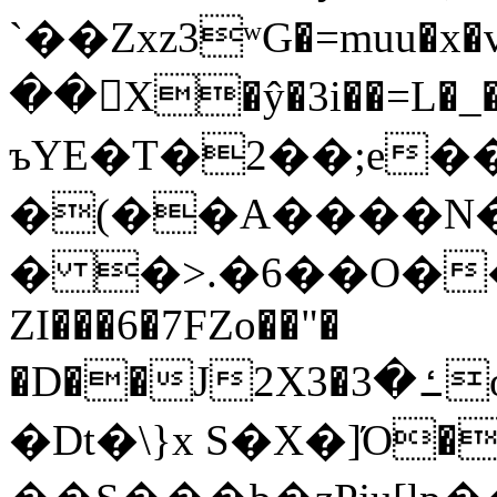
`��Zxz3ʷG�=muu�
��񛆻X�ŷ�3i��=L�
ъYE�T�2��;e�
�(��A����
� �>.�6��O��
ZI���6�7FZo��"�
�D��J2X3�ߑ�3o�|aak�q�@����]�K���w���r;�
�Dt�\}x S�X�]Ό�