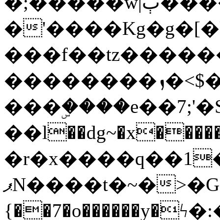
�;�����w|ٻ����<-
�'����Kg�g�[�k
���f��tz�����
��������ܙ�<$��������s���
���ۣ����e��7;'�Sc����ߋv
��l��dg~�x������G��6�{`�g���ݝ
�r�x����q��1
ޕN����t�~�>�G�{�Wރ�sl̞�@x_:�ˏ��՛��zU;wk�F�m�q}
{��7�o������y�