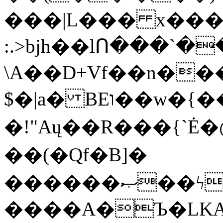
���|L��� x���b
:.>bjh��lՈ���`
\A��D+Vf��n��
$�|a� BEו��w�{���;���q�X��d%�������W� hU�(�1�Ū}9�S�F<��i�L3�;�
�!"Aų��R���{`
��(�Qf�B]�
������ޞ��ϟak��r��_39$�8�p���7�2�yIZ�R��x��/
����A�Ъ�LKA