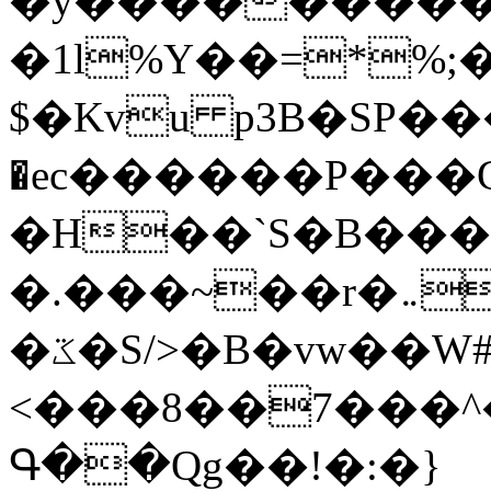
�y�����������
�1l%Y��=*%
$�Kvu p3B�SP�
�ec������P���G
�H��`S�B��
�.���~��r�޼�}�܅�mؕWu���K}
�ػ�S/>�B�vw��W#�I��*]\W��)Ħ�1��fC}
<���8��7���
Գ��Qg��!�:�}