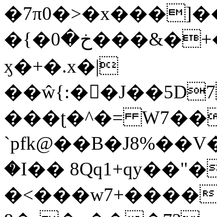
�7π0�>�x���]
�{�خ�0���&�+�zwYFEÙ4�~�_�̾�
ӽ�+�.x�|
��ŵ{:��J��5D7��
���ʈ�^�= W7��
`pfk@��B�J8%��V����\ߤ��/o��d��6b�@��J�tqw3�}>Y]������<�b��̌��{B���~v_v��fT`��88��
�I�� 8Qq1+qy��"�
�<���w󠒪7+�����X�n�F�a��M