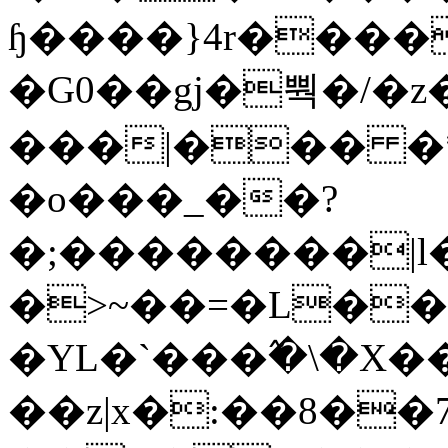
ɧ����}4r����
�G0��gj�뿩�/�z
���|��� �
�o���_��?
�;��������|
�>~��=�L��
�YL�`���߬�\�X�
��z|x�:��8�