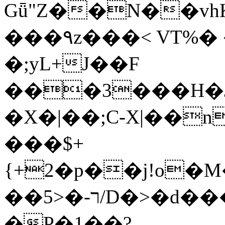
Gǖ"Z��N��v
���٩z���< VT%� �}z�XEu�<ं�Q!
�;yL+J��F
���3���H�J:~�
�X�|��;Ϲ-X|��n
���$+
{+2�p��j!o�
��ר-�<5/D�>�d�����1!u8JP�@TE�
�P�1��?