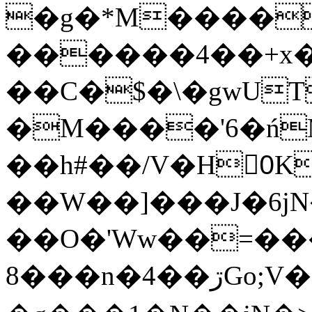
�g�*M����
������4��+x�
��C�$�\�gwUT
�M����'6�ń
��h#��/V�H0ٍK�7'�1�L�A�2
��W��]���J�6jN
��O�'Ww��=���
�8��n�4��ڗGo;V���y��4����n�7�v���Lu�/