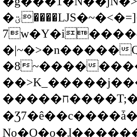
�g���1�N��jN�
�ؾ����ǇS�~�<�=]����^vz��{{��t�%
7w�Y�i����
�|~�>�n�����
�8~��������
��>K_�����j��
�����ח����T;�uU�w��oovW�N�\�v�̓��N��6xz��z^��s�;
�Ʒ7�ê��c����ǡ�Oo
No�O�o�ɺ����