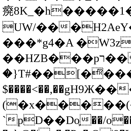
㾱8K_�h�����1
UW/���H2AeY�
���*g4�A �W3z
��HZB���pר��b�wO�N��{@H�m�F{���ۣ��?
�}T#��[�ͫ���
$����<��,��gH9Ж
(�x�����
`pD��Do֛��/o��