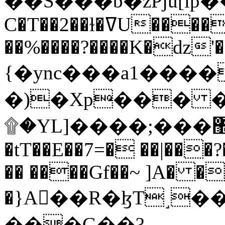
C�T��2��ɫ�ߜU����2�L�����m" �
��%����?����K�ǳ'�
{�ync���a1����
�)�Xp��� �
۩�YL]����;���׿�޽������+��k��o���O�Zt�6�[a��v_r;�b�f���==
�tT��E��7=� ��|���?
�� ����Gf��~ ]A� �
�}A��R�ɮT˼�
���G��?