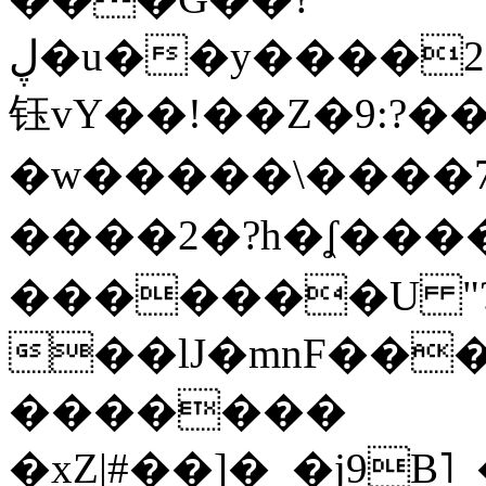
ڸ�u��y����2o�Gc���t!W���k+(���
钰vY��!��Z�9:?� �
�w�����\����7�
����2�?h�ʆ 
�������U "?
��lJ�mnF��
�������
�xZ|#��]�_�j9B