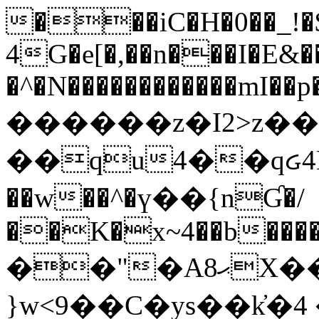
���iC�H�0��_!
4G�e[�,��n���I�E&��
�^�N������������mI��p�
������z�I2>z��
��qu4��qᏽ4H&A
��w��^�ү��{nƓ�/
��K�x~4��b�����
��"�Aޙ8X��M��K�D
}w<9��C�ys��k҆�޼� :���4�� 4�E0���oӮ�