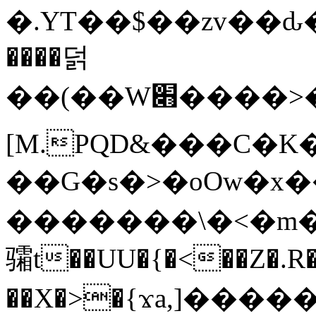
�.YT��$��zv��ԃ
����덝
��(��W׋����>��O>�d�%Y�@�@ڻ<�z{rc&׻��z�����AeK�^�����������˩t��=x~
[M.PQD&���C�K
��G�s�>�oOw�x�
�������\�<�m�PU�5�Ǉ*X�
骦t��UU�{�<��Z�.R�
��X�>�{ϫa,]�����