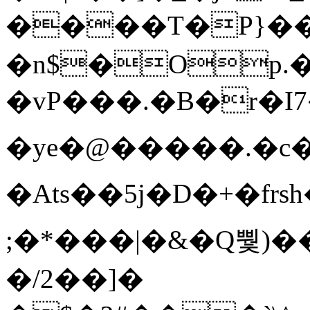
����T�Ρ}�
�n$�Op.
�vP���.�B�r�I7�gp~H
�ye�@��� ��.�c
�Ats��5j�D�+�fr
;�*���|�&�Q뿿)�
�/2��]�