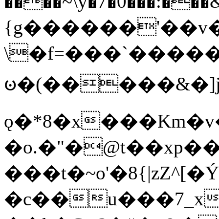
����~\y�7�0���:���&�_DN#�
{g������'��v�
\�f=���`�����
ꧽ�(�����&�]j
ǫ�*8�x���Km�v
�o.�"�@t��xp�
���t�~o'�8{|zZ^[�
�c��u���7_xg{���Q�n4���