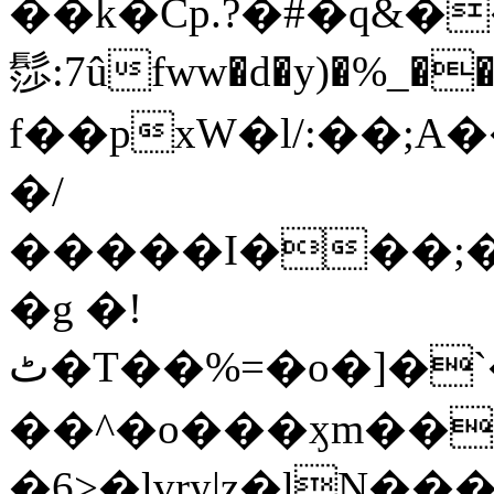
��k�Cp.?�#�q&�
髿:7ûfww�d�y)�%_�����>
f��pxW�l/:��;A
�/
�����I���;�
�g �!
ٹ�T��%=�o�]�`�8mxݽ������˳���0�n̾X'��3ǘ9����������I�&��G�������z>��]�%��/
��^�o���ӽm��ܑ�wOooOn���������
�6>�lvry|z�lN���