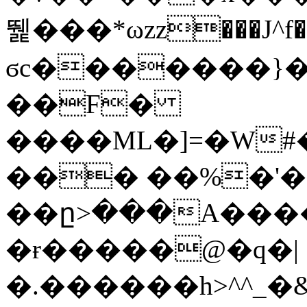
뛡���*ωzz���J^f�o
ϭc�������}��
�
�F�
����ML�]=�W#
��� ��%�'�
��ը>���A����
�ɍ�����@�q�|
�.������h>^^_�