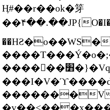
Ӊ#��r��ok�笌
��۴��.��JP{O�I
��ΗƧ�o��WS�
����T���Ý�o�;����������
������׻�}�Vq���j¯���P�.QwO�ｓ
���I�V�ϓ����d
�������V
�v��<���x���ۻ��a���R_�n���