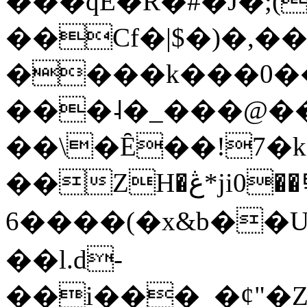
���qE�Ŕ�#�J�;(
��Cf�|$�)�,�
����k���0�
���˨�_���@��
��\�Ȇ��!7�k
��ZH�ڠ*ji0��탃
6����(�x&b��
��l.d-
��i���_�ȼ"�Z�����׋����\�\�w3�|W'�L8y<#�Y�HX�*b��.̏