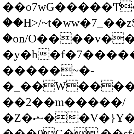
��o7wG�����Ͳ
��H>/~t�ww�7_��z
�on/O����v�
�y�h�f�7����
�����~�-
�_��W����;
��2��m�����/
�Z�ޝ��V�}Y�I�ծ�O�����S��]z��w��7�޷�����h���u��7w.ϻ���8X��ͮ�����W�dm�Jߜ��q/>?
���0C�|��sf