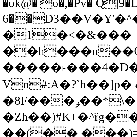
�ok@�|o�,�Pv� Q|9
6��D3��V�Y'�
�1�<�&���
��h���n��Cd
�����˫���4�D�
Vn#:A�?`h��]p�
�8F���ݛ��*\��U��S
�Zh��)#K+�^ȑg�
��(�� ���)=�