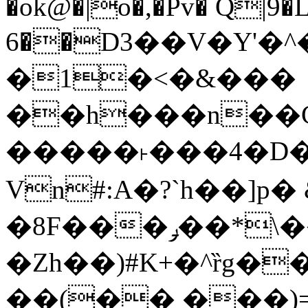
�ok@�|o�,�Pv� Q|9
6��D3��V�Y'�
�1�<�&���
��h���n��Cd
�����˫���4�D�
Vn#:A�?`h��]p�
�8F���ݛ��*\��U��S
�Zh��)#K+�^ȑg�
��(�� ���)=�