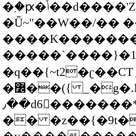
�ۭ�ԗ�ݳ��d����'Z����>!pQ}
�Ǖ~"��W��/�� ��
����K�������
�����`����}�1
�q��{~t2�ʗ��CT؍���������{�~}ur����u�}o����(�:�j���=����{�۝Vo�An��J^��������M\M�'{{l�i
�߼��({ _�g�.Nfӻg����f7z91o^��̤^�>��2�`�:|#dk�{>�>>&�tsw�Nwo�?
٫��d6򆧇�������*��[|^]oo���NW~zz>�X&�u�=K?
�� �z��{�9t�