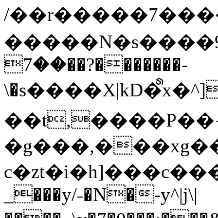
/��r�����7��
�����N�s����9�j
��7��?�������-
\�s����X|kD�᩺x
��t,����P��{
�g���,���xg�
c�zt�i�h]���c���
_���y/˗�N�-y^|j\|