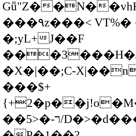
Gǖ"Z��N��v
���٩z���< VT%� �}z�XEu�<ं�Q!
�;yL+J��F
���3���H�J:~�
�X�|��;Ϲ-X|��n
���$+
{+2�p��j!o�
��ר-�<5/D�>�d�����1!u8JP�@TE�
�P�1��?