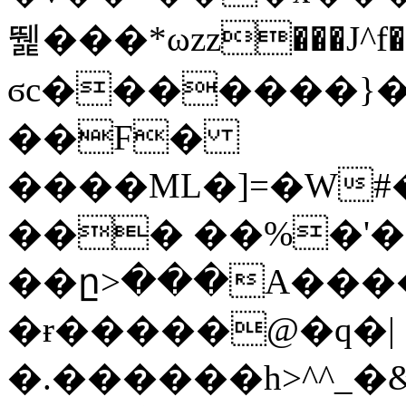
뛡���*ωzz���J^f�o
ϭc�������}��
�
�F�
����ML�]=�W#
��� ��%�'�
��ը>���A����
�ɍ�����@�q�|
�.������h>^^_�