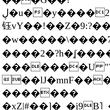
ڸ�u��y����2o�Gc���t!W���k+(���
钰vY��!��Z�9:?� �
�w�����\����7�
����2�?h�ʆ 
�������U "?
��lJ�mnF��
�������
�xZ|#��]�_�j9B