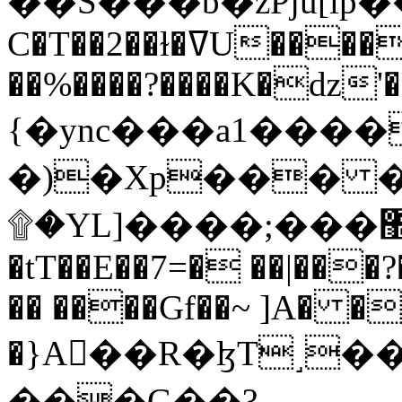
C�T��2��ɫ�ߜU����2�L�����m" �
��%����?����K�ǳ'�
{�ync���a1����
�)�Xp��� �
۩�YL]����;���׿�޽������+��k��o���O�Zt�6�[a��v_r;�b�f���==
�tT��E��7=� ��|���?
�� ����Gf��~ ]A� �
�}A��R�ɮT˼�
���G��?