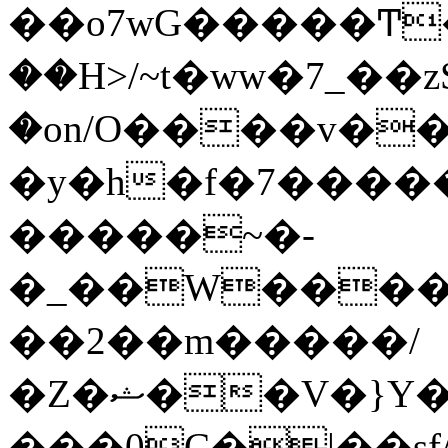
��o7wG�����Ͳ
��H>/~t�ww�7_��z
�on/O����v�
�y�h�f�7����
�����~�-
�_��W����;
��2��m�����/
�Z�ޝ��V�}Y�I�ծ�O�����S��]z��w��7�޷�����h���u��7w.ϻ���8X��ͮ�����W�dm�Jߜ��q/>?
���0C�|��sf