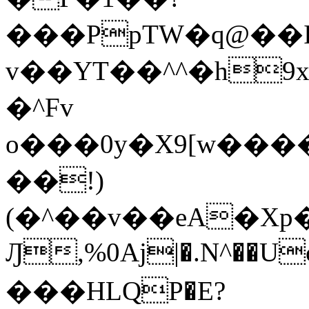
���PpTW�q@��
v��YT��^^�h9x
�^Fv
o���0y�X9[w��
��!)
(�^��v��eA�Xp�>0�+*���h����s�ײT)D$%�AQ�To�*�>W�^�=�.
Ԓ,%0Aj|�.N^��Uc
���HLQP�E?