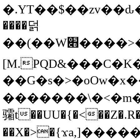
�.YT��$��zv��ԃ
����덝
��(��W׋����>��O>�d�%Y�@�@ڻ<�z{rc&׻��z�����AeK�^�����������˩t��=x~
[M.PQD&���C�K
��G�s�>�oOw�x�
�������\�<�m�PU�5�Ǉ*X�
骦t��UU�{�<��Z�.R�
��X�>�{ϫa,]�����