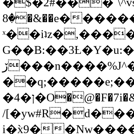
�$�2#���`\^vs
�8�&��e�������:�\���{��9�����g��f�r?
ˣ��iʇz�,���
G��B:��3Ƚ�Y�u:�
ڒ���n����%J^�}
��q;�����e;��
/[�yw#R�d���
i�x̀9��Nw����