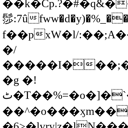
��k�Cp.?�#�q&�
髿:7ûfww�d�y)�%_�����>
f��pxW�l/:��;A
�/
�����I���;�
�g �!
ٹ�T��%=�o�]�`�8mxݽ������˳���0�n̾X'��3ǘ9����������I�&��G�������z>��]�%��/
��^�o���ӽm��ܑ�wOooOn���������
�6>�lvry|z�lN���