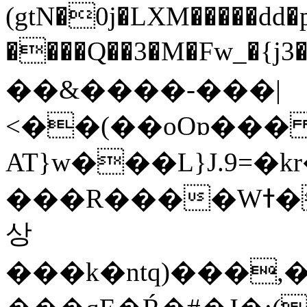
(gtN�0j�LXM�����dd
����Q��3�M�Fw_�{j3��]=����
��&����-���|
<��(��oOɒ���
AT}w���L}J.9=�
���R����Wߙ���o�O���ӯ��������?
상
���k�ntq)���,