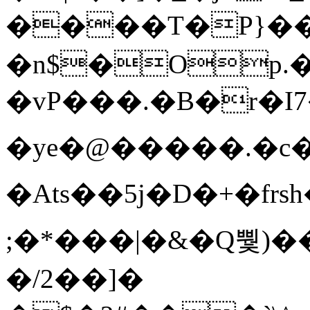
����T�Ρ}�
�n$�Op.
�vP���.�B�r�I7�gp~H
�ye�@��� ��.�c
�Ats��5j�D�+�fr
;�*���|�&�Q뿿)�
�/2��]�