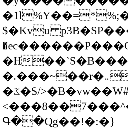
�y�����������
�1l%Y��=*%
$�Kvu p3B�SP�
�ec������P���G
�H��`S�B��
�.���~��r�޼�}�܅�mؕWu���K}
�ػ�S/>�B�vw��W#�I��*]\W��)Ħ�1��fC}
<���8��7���
Գ��Qg��!�:�}