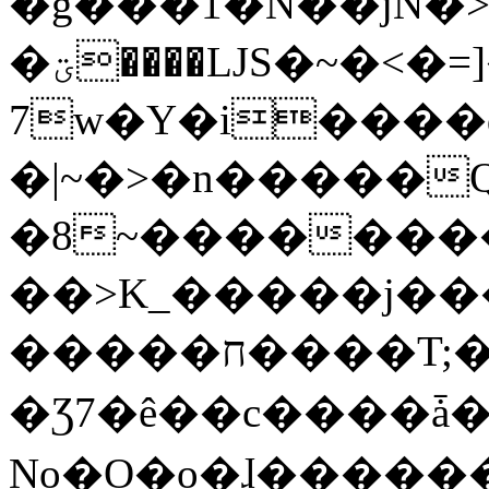
�g���1�N��jN�
�ؾ����ǇS�~�<�=]����^vz��{{��t�%
7w�Y�i����
�|~�>�n�����
�8~��������
��>K_�����j��
�����ח����T;�uU�w��oovW�N�\�v�̓��N��6xz��z^��s�;
�Ʒ7�ê��c����ǡ�Oo
No�O�o�ɺ����