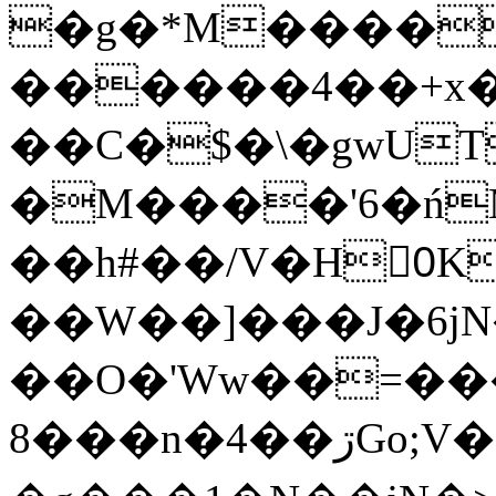
�g�*M����
������4��+x�
��C�$�\�gwUT
�M����'6�ń
��h#��/V�H0ٍK�7'�1�L�A�2
��W��]���J�6jN
��O�'Ww��=���
�8��n�4��ڗGo;V���y��4����n�7�v���Lu�/