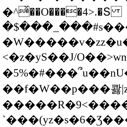
�^ͯ��O����4>.�Տ
�$���_���#s��
�W�����v�zz�u�
<�z�yS��J/O��>wn
�5%�#���՞u��nU
��f�W��p���콿|z
�����R�9<����
`���(yz�s�6�Ʒ�