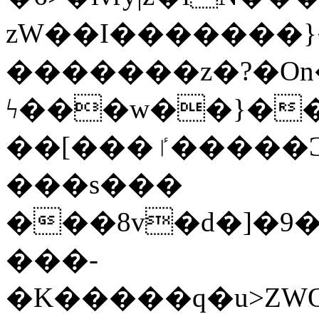
zW��I�������}�
�������z�?�O
ϟ���w��}��
��[���ٵ�����Ͻ���������x�ս��Apq�����޻�V����O�cp����ٝy{����:�k�ןNݯOOCyx6���&���?
���s���
���8v�d�]�9��6
���-
�K�����q�u>ZWOO�w��߼��W�a���p��