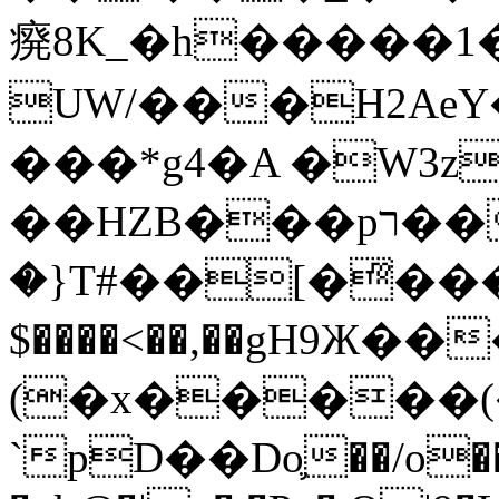
㾱8K_�h�����1
UW/���H2AeY�
���*g4�A �W3z
��HZB���pר��b�wO�N��{@H�m�F{���ۣ��?
�}T#��[�ͫ���
$����<��,��gH9Ж
(�x�����
`pD��Do֛��/o��