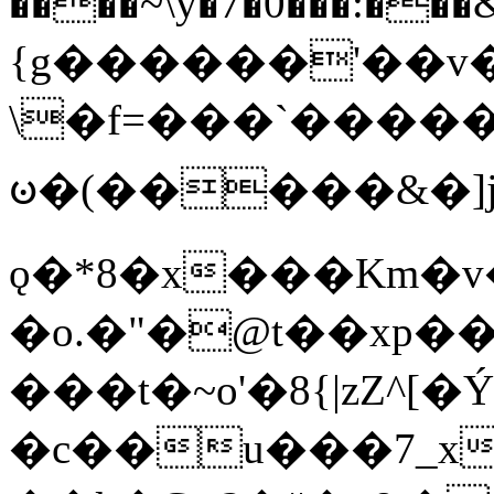
����~\y�7�0���:���&�_DN#�
{g������'��v�
\�f=���`�����
ꧽ�(�����&�]j
ǫ�*8�x���Km�v
�o.�"�@t��xp�
���t�~o'�8{|zZ^[�
�c��u���7_xg{���Q�n4���