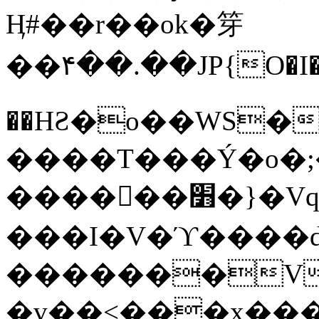
Ӊ#��r��ok�笌
��۴��.��JP{O�I
��ΗƧ�o��WS�
����T���Ý�o�;����������
������׻�}�Vq���j¯���P�.QwO�ｓ
���I�V�ϓ����d
�������V
�v��<���x���ۻ��a���R_�n���