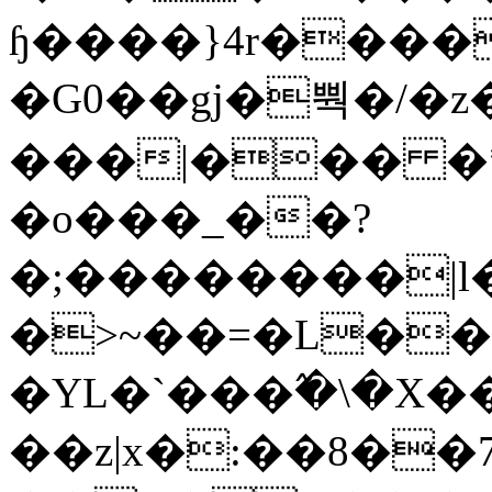
ɧ����}4r����
�G0��gj�뿩�/�z
���|��� �
�o���_��?
�;��������|
�>~��=�L��
�YL�`���߬�\�X�
��z|x�:��8�