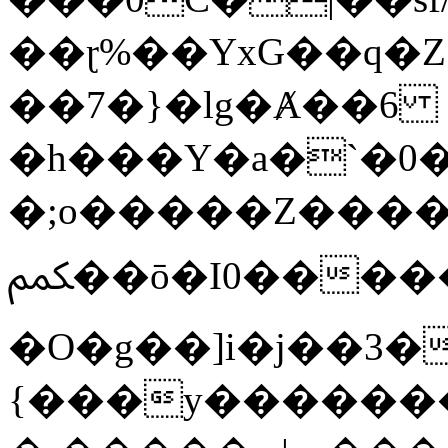
��ɽ%��YxG��q�
��7�}�lg�Ⱥ��6
�h���Y�a�`�0�
�;o�����Z������
ﶻ��ō�I0�����o�b�{L������3����2�O.z���/
�O�g��]i�j��3�u�̨S;�ܳ
{���y������