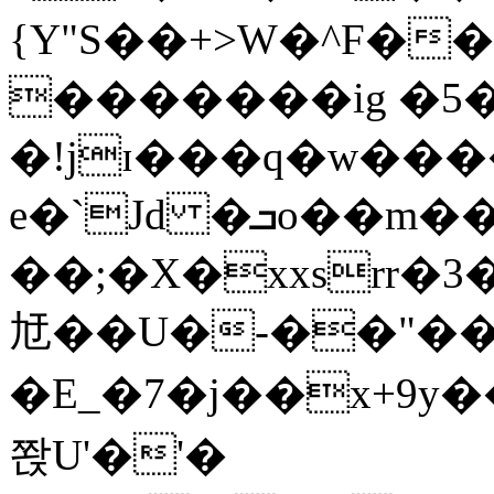
{Y"S��+>W�^F�
�������ig �5
�!jɪ���q�w��
e�`Jd �ܒo��m��1��d|
��;�X�xxsrr�
㝼��U�-��"��zȿ
�E_�7�j��x+9y�
쫝U'�'�