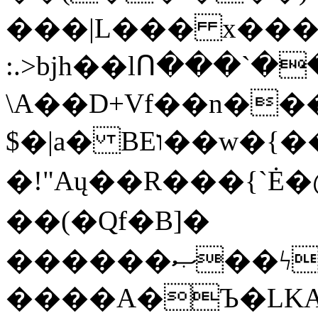
���|L��� x���b
:.>bjh��lՈ���`
\A��D+Vf��n��
$�|a� BEו��w�{���;���q�X��d%�������W� hU�(�1�Ū}9�S�F<��i�L3�;�
�!"Aų��R���{`
��(�Qf�B]�
������ޞ��ϟak��r��_39$�8�p���7�2�yIZ�R��x��/
����A�Ъ�LKA