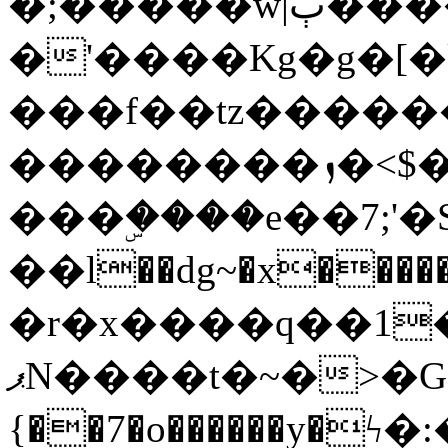
�;�����w|ٻ����<-
�'����Kg�g�[�k
���f��tz�����
��������ܙ�<$��������s���
���ۣ����e��7;'�Sc����ߋv
��l��dg~�x������G��6�{`�g���ݝ
�r�x����q��1
ޕN����t�~�>�G�{�Wރ�sl̞�@x_:�ˏ��՛��zU;wk�F�m�q}
{��7�o������y�