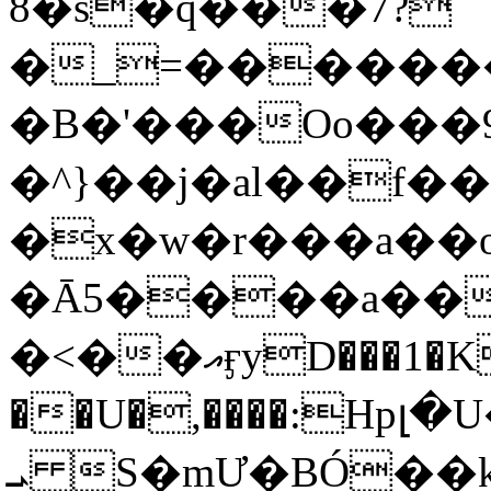
8�s�q���7?
�_=�����
�B�'���Oo���9
�^}��j�al��f
�x�w�r���a�
�Ā5����a��
�<��އӻyD���1�KS�w���!
��U�,����:Hpլ�U�K��_y4߼��O���
ܝ S�mƯ�BÓ�