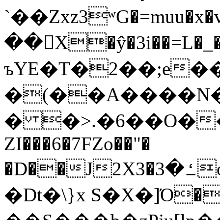
`��Zxz3ʷG�=muu�
��񛆻X�ŷ�3i��=L�
ъYE�T�2��;e�
�(��A����
� �>.�6��O��
ZI���6�7FZo��"�
�D��J2X3�ߑ�3o�|aak�q�@����]�K���w���r;�
�Dt�\}x S�X�]Ό�