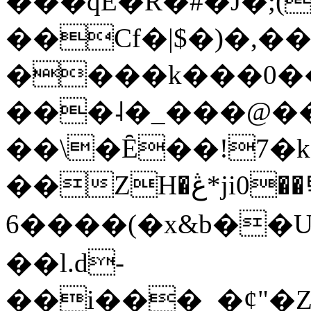
���qE�Ŕ�#�J�;(
��Cf�|$�)�,�
����k���0�
���˨�_���@��
��\�Ȇ��!7�k
��ZH�ڠ*ji0��탃
6����(�x&b��
��l.d-
��i���_�ȼ"�Z�����׋����\�\�w3�|W'�L8y<#�Y�HX�*b��.̏