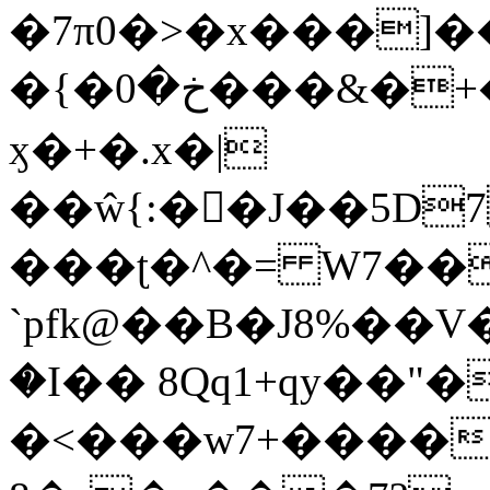
�7π0�>�x���]
�{�خ�0���&�+�zwYFEÙ4�~�_�̾�
ӽ�+�.x�|
��ŵ{:��J��5D7��
���ʈ�^�= W7��
`pfk@��B�J8%��V����\ߤ��/o��d��6b�@��J�tqw3�}>Y]������<�b��̌��{B���~v_v��fT`��88��
�I�� 8Qq1+qy��"�
�<���w󠒪7+�����X�n�F�a��M