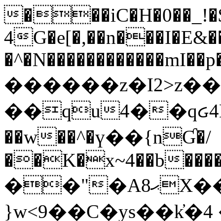
���iC�H�0��_!
4G�e[�,��n���I�E&��
�^�N������������mI��p�
������z�I2>z��
��qu4��qᏽ4H&A
��w��^�ү��{nƓ�/
��K�x~4��b�����
��"�Aޙ8X��M��K�D
}w<9��C�ys��k҆�޼� :���4�� 4�E0���oӮ�