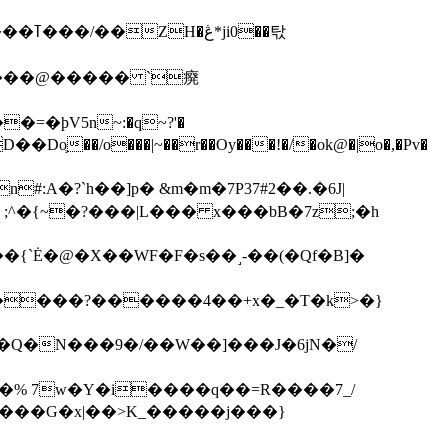
��탃
�/o���|~��r��Oy���!�/�ok@�|o�,�Pv�
#:A�?`h��]p� &m�m�7P
37#2��.�6J|
����?������4��+x�_�T�k>�}
���G�x|��>K_�����j���}