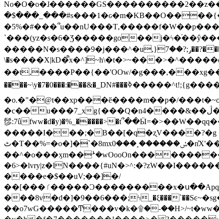
No�O�o�ɺ������GS����������2��z�����i��n�
�$���_���#s���1�ԍ�m�KΒ��O����{��Y
�5%�#���՞u��nU���T,��� ��f�W��p�
`���(yz�s�6�Ʒ�����go��j�ϟ�֜��ŷ���
�����N�s����9�j���^�u,}ݛ;?��7��?�������-
\�s����X|kD�᩺x�^]~h\�t�>~���>�^���
��t,����P��{��'OOw/�g���,���xg��-c�zt
����~\y�7�0���:���&�_DN#���ߢ�����^t!;{g������'��v�-\�f=���`�����ymn~����/ꧽ�(�����&�]j��/ǫ�*8�x���Km�v�m�I}
�o.�"�@t��xp���ӗ����m��p�/���t�~o'�
�c��u���7_xg{���Q�n4����&��ڷ�v�j�ۣ�xo�3��ƙ{��\�9���?:g�/��k�Cp.?�#�q&��m����=
髿:7ûfww�d�y)�%_�����>�t՞��Ӹ=�>��W��qq����ܞ����{K�y�8����2~��o� f��pxW�l/:��;A��:;}z��2Ly���
�����I���;�B��[�q�ʐV����?�g 
ٹ�T��%=�o�]�`�8mxݽ������˳���0�n̾X'��3ǘ9����������I�&��G�������z>��]�%��/
��^�o���ӽm��ܑ�wOooOn����������U3:ٹ>ߦ��8�.B#4���������O�g��~��<{�_��N���}y�
�6>�lvry|z�lN����{#uN�>^:�?zW��I��
����e�$��uV;��]�/
��[���ٵ�����Ͻ���������x�ս��Apq�����޻�V����O�cp����ٝy{����:�k�ןNݯOOCyx6���&���?���s���
���8v�d�]�9��6���;ϟ_�ξ���`��Sͼ~�sg��jgg�|���-
��o7wG�����Ͳ���v�k�۩�-��H>/~t�ww�