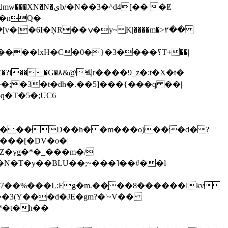
��3�^d4[�� �Ɇ
I�nQ�
�y~ K|����m�>٢��
��lxH�C�0�}�3����؟T+��|
�V�?i�� �G�۸&@뭭r����9_z�:t�X�t�
i��;�3�t�dh�.��5]���{���q ��|
�=���D��h� �m���o)���d�?
Z�yǥ�*�_���m�/
�N�T�y��BLU��;~���˥��#��l
��7��%���L:Eg�m.��̝��8������lkv
*�t�h��