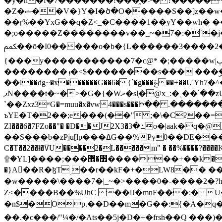
�y�h�f�7�������!���̯�>� ?�����
�Z�ޝ��V�}Y�I�ծ�O�����S��]z��w��7�޷�����h���u��7w.ϻ���8X��ͮ�����W�dm�Jߜ��q/>?���0C�|��sf/
��ɽ%��YxG��q�Z<_�C����1��yY��wh� �
�;o�����Z��������v��_~�7�:�`�j�����
ﶻ��ō�I0�����o�b�{L������3����2�O.z���/�O�g��]i�j��3�u�̨S;�ܳ��������kژ�|p���Io�P,
{���y�����������7�c@* �;�����w|ٻ����<-�'����Kg�g�[�k�)ܹ�X?���f��tz�������˝.8[����v��������W��
��������ܙ�<$��������s��� ���ۣ����e��7;'�Sc����ߋvf������g�2ޓ�?
��l��dg~�x������G��6�{`�g���ݝ��+��U'Yh7�^�8'�o��|�r�x����q��1�g������i����i4���M�z��[}
ޕN����t�~�>�G�{�Wރ�sl̞�@x_:�ˏ��՛��zU;wk�F�m�q}{��7�o������y�ϟ�:�������
`��Zxz3ʷG�=muu�x�vw4���s���Ի�� .�������
ъYE�T�2��;e���(��" ;�\�Cʔ��=
ZI���6�7FZo��"� �D��J2X3�ߑ�3o�|aak�q�@����]�K���w���r;� �Dt�\}x S�X�]Ό�9��f�
��S���b�zPju[lp���ߡG��%Py
C�T��2��ɫ�ߜU����2�L�����m" � ��%����?����K�ǳ'�U4�?ü�Ġ����q־{�ync���a1�����T-�8U� �)�Xp��� ��A�R� ���E-
۩�YL]����;���׿�޽������+��k��o���O�Zt�6�[a��v_r;�b�f���== �tT��E��7=� ��|���?��̅����1n�NEqS-~� vo u �� ����Gf��~ ]A� ��?
�}A��R�ɮT˼��r��kF�+�LW8�� ���G��?ڸ�u��y����2o�Gc���t!W���k+(���钰vY��!
�w�����\����7�|_~�>�� ��0 �-����2
Z<����B��%UhC ��lJ�mnF���;�
�n$�Op.��D��m�G��:{�A�q��/�vP���.�B�
��.�c���/"¼�/�Ats��5j�D�+�frsh��Q ���