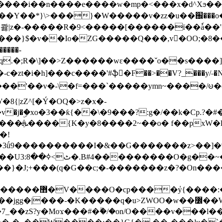
���e����w�mp�<���x�d^Xϧ����a�c��r�ۇ/�^
��*}\>���}�W�����v�zz�u��֌���o����
��콿|z�-�����R�9<�����[������ї��ٗa�
��}$�v��Io�ZG�����Q���,v�OO;�8��
��q.�;R�\]��>Z������wɛ����ˇo��s����
�i�h]���c����'#ֆ�F��>��V?_���y/˗�N�
8{|zZ^[�Ý�OQ�>z�x�-
�Y�ï'�/�/
�!
x�����l~R}
�����}�J;+���(q�G��c;�-�������z�?�On�
�K�����q�u>ZWOO�w��߼��W�a���p�����ޓ���_���r-
7_��zS?y�Moϫ���#�ۗ�/�on/O����v���l