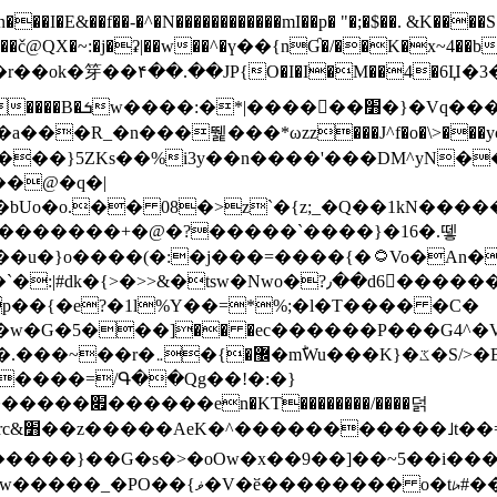
N������������mI��p� "�;�$��. &K����S�vק ������z�I2>z�� �tp��g�T
~:�j�ʡ|��w��^�ү��{nƓ�/��K�x~4��b�����r 1t
���}5ZKѕ��%i3y��n����'���DM^yN�
��@�q�|
08�>z`�{z;_�Q��1kN������\f; �ۭ�ԗ�ݳ��d����
���������+�@�?�����`����}�16�.뗗
p��{�e?�1l%Y��=*%;�l�T���� �C�
�7�w�G�5���]�� �ec������P���G4^�
�W#�I��*]\W��)Ħ�1��fC}
����=/Գ��Qg��!�:�}
��}��G�s�>�oOw�x��9��]��~5��i���>�
�骦t��UU�{�<��Z�.R����w77*jk8{|