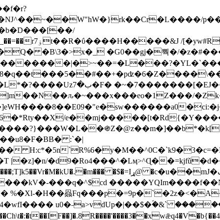
Ǌ^��~��W"hW�}rk��Cr�L����/p��
�ן�4�O�@�F�7i�&�6�īw�:o���X(�������~�~�y���_��=��rۏ7t��R�ΰ����H����
�&J /[�yw#
Q� �B\3�>x�_ �G0��gj�뿩�/�z�#�
�
�������|�>~��=�L���?�YL�`���߬
�w8�q��t���5��#��+�pʣ�6�Z����\�
j]m��N��ԉ�~���x���eo�1Z���/�Z
eWH����8��E09�"e�sw������a0�ci:�j
�X/e��mj�����[t�Rd{�Y�����Ϣ���7[�؏ܡ
���?}���W�L��֍Z�@z��m�]��b*�k[;�
|�z]�n/�d9�Ro4���^�Lӎ>^Ɋ��=kjfǔ�d
�P�����kV�-���q�^$cd �����YQIm����f
:� %�Xl-�H��赑Fq���p�=9p�`�2z�<�A
�wfI���� u0�˗a>vdUp�|��$�ؐ�&` ����