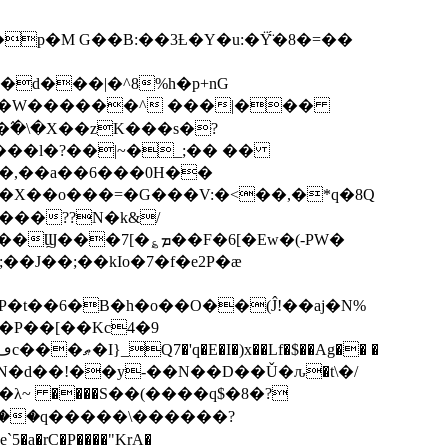
p�M G��B:��3Ƚ�Y�u:�Ÿ̈́�8�=��
R�d���|�^8%h�p+nG
�W������^ ���|���
�\�X��zK���s�ּ?
���l�?��|~�_;�� ��
k�X��o���=�G���V:�<��,�*q�8Q
���??N�k&/
��F�6[�Ew�(-PW�
�J��;��kIo�7�f�e2P�ӕ
��P��[��Kc4�9
��N�d��!��y-��N��D��Ǔ�ԉ�t\�/
�λ~ ����S��(����q$�8�?
��q�����\������?