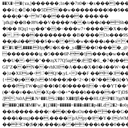
��X�>�{ϫa,]������;1n�/�7π0�>�x���]�����z����/�7?� �{�خ�0���
��ŵ{:��J��5D7��w��������l��$����^������e$
���ʈ�^�= W7������� ���/��
`pfk@��B�J8%��V����\ߤ��/o��d��6b�@��J�tqw3�}>Y]������<�b��̌��{B���~v_v��fT`��88���i⥀��>�����>�ޯ�'�����?
�I�� 8Qq1+qy��"�|�<���w󠒪7+�����X�n�F�a��M<�ح��]��g�����`�s��z�C�
�_=���������� �B�'���Oo���9S�z
��j�al��f��S�w� �x�w�r���a��o���W�1� �Ā5
�������ig �5���6P-�!jɪ���q�w�������z���9��� e�`Jd �ܒo�
��U�-��"��zȿX77Q5ap�;t昚�E_�7�j��
Gǖ"Z��N��vhKH�A��a�X�8�4��W<��7�
{+2�p��j!o�M���)��^2<�{�7���(k[�Y�JT�Z��@`h,�@�
���PpTW�q@��I�E�I����8|� v��YT��^
(�^��v��eA�Xp�>0�+*���h����s�ײT)D$%�AQ�To�*�>W�^�=�.�9�Ύ҇�z�l�E�����F�U��#�X�#�dM���$��;�)0�g�OH�����w�����ҋ��
Ԓ,%0Aj|�.N^��Uc2��̝d X��f娯���HLQP�E?(gtN
����Q��3�M�Fw_�{j3��]=�����<�l��n��E�p4�Ld2�2~�o6y��oy=$7�y�r�
��&����-���|<��(��oOɒ��� ���G�8Bl AT}w���
���k�ntq)���,����pApy�9�Y�1zWM
��Cf�|$�)�,���jɢ� ����k���0�