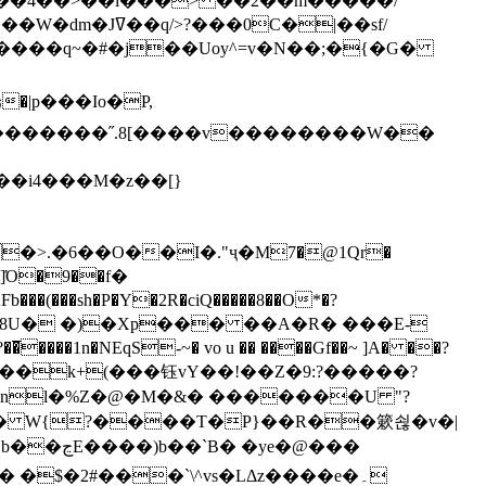
`��4��>��i���> ��2��m�����/
B����q~�#�j��Uoy^=v�N��;�{�G�
�>.�6��O��I�."ҷ�M7�@1Qr�
Fb���(���sh�P�Y�2R�ciQ�����8��O*�?
s����nl�%Z�@�M�&� �������U "?
�U� W{?����T�Ρ}��R��簌쇦�v�|
e�@���
]� �$�2#���`\^vs�LΔz����e�۔