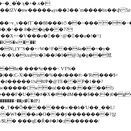
��bx��փ 5z~�>�y4N/
��X=>�V���a��ً�>@���a�!�^}
>�N|,{Y"S��+>W�^F���4a��=�y�
�٩z���< VT%�
��3���H�J:~�N����W�[q���2�tߟ�Ó��Qc~|�X�|��;Ϲ-X|��n�%��e���#:-�
'Rr|���$+
X9[w�����Cw�oέ���r�;�� ��!)
�����>��pt�Ǜ�dP}
���?상
/$L� ���qE�Ŕ�#�J�;(������/