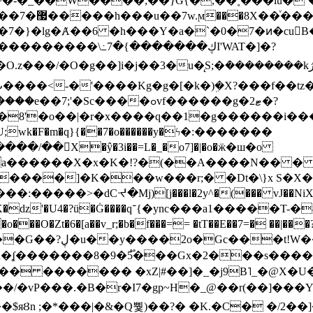
~�-�_��W����;��}G{�,��˳���lu�
�7�}�lg�Ⱥ��6 �h���Y�a�`�0�7�ͷ�cu
����\߸7�{�������ڮI'WAT�]�?
���/��񛆻X�ŷ�3i��=L�_�o7]�|�o�ӝ�ш�o
a������X�x�K�!?�(��A����N�� � 
0��DE�����:�����>�dCᔵ�Mj)[j���l�2y^�(
��� vJ��NiX
��Z�9:?� ����?
�?h�ʆ �������8�9�5֟���Gx�2���
U�� ������� �xZ|#��]�_�j9B˥_�@X
r�I7�gp~H�_@��r(��]���Yb��ڃE����)b��`B� �y
)��$яȢn ;�*���|�&�Q뿿)��?� �K.�C� �/2��