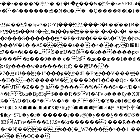
&�+�zwYFEÙ4�~�_�̾� ӽ�+�.x�|
�N�d�.�=�Ç����֍�i�{���fZV�nw�����ەys��2��`m��
�4�;�^�� 8�s�q���7?
���S������*�F�xIvͯɶ�0���/,�CV�ϸzw
����a�� �<��އӻyD���1�KS�w���!
��U�,����:Hpլ�U�K��_y4߼��O����_@c7��=�i���|ܝ S�mƯ�BÓ��k�� ����p
x
�m��1��d|��;�X�xxsrr�3��J�I�@3g�g��㝼
x+9y����w�u����;{㵋; ��쫝U'�'�
uU���1"���g�t�dL�Ep��V�����8u� ��
�}z�XEu�<ं�Q!�;yL+J��F �
���%� ��ר-�<5/D�>�d�����1!u8JP�@TE� �P�1��?
^�h9xa�Bp53q$���R�ЅV!�^Fv o���0y�
�0j�LXM�����dd�p��'X��,p����������>i�/A���
`�����ӻ��s@(�y���ݞ���F/S��_T��Õ�������w��h�'U��_��L!
L}J.9=�kr������?|���R����Wߙ���o�O���ӯ�����
�c�N̐j����_s��]�_W7����>��1"��
��0�4�OQ��