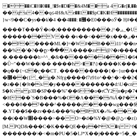
���iC�H�0��_!�$v�D��&4M��a 4G�e[�,��n���I�E&��f��-�^�
��qu4��qᏽ4H&Ae��1��$pC�K�H����������č@QX�
}w<9��C�ys��k҆�޼� :���4�� 4�E0���oӮ� Ӊ#��r��ok�笌��۴��.��JP{O�I�I�M��4�6Џ�3�ꦩ�l���W����/��ΗƧ�o��WS��<$�'�
����T���Ý�o�;����������,|^�ۻ_�U����B�ܭw����:�*|������׻�}�Vq���j¯���P�.QwO�ｓ���I�V�ϓ����d}
�������V�� �v��<���x���ۻ��a���R_�n���뛡���*ωzz���J^f�o�\>���yc-ϭc�������}��(����;/J��K�J�/
�
�F� ����ML�]=�W#�B��i11^��n
��%�'�?��ը>���A����zs@?�ɍ���
�.������h>^^_�&������4��1�6�bUo�o.�� 
�Ǖ~"��W��/�� ����Һ >��?ֿ\}����K�
�q��{~t2�ʗ��CT؍���������{�~}ur����u�}o����(�:�j���=����{�۝Vo�An��J^��������M\M�'{{l�i
�߼��({ _�g�.Nfӻg����f7z91o^��̤^�>��2�`�:|#dk�{>�>>&�tsw�Nwo�?٫��d6򆧇�������*��[|^]oo���NW~zz>�X&�u�=K?��
�z��{�9t�x/�y�����������d:\U�cn
$�Kvu p3B�SP���%"��6�o�rC͆Y2n�p
�H��`S�B���%�O�A���s%Á�P� �.���~��r�޼�}�܅�mؕWu���K}�ػ�S/>�B�vw�
<���8��7���^�����ǫ����wg���$
�.YT��$��zv��ԃ���%ɼ�B
8X�ހ%ޅ��������׏������en�KT��������/����덝
��(��W׋����>��O>�d�%Y�@�@ڻ<�z{rc&׻��z�����AeK�^�����������˩t��=x~
[M.PQD&���C�K���QE��p�ԻX�η^f���
�������\�<�m�PU�5�Ǉ*X��j����=5�_�w�����_�PO��{ޥ�V�ӗ�������� o�t⭟#��w7�p��6