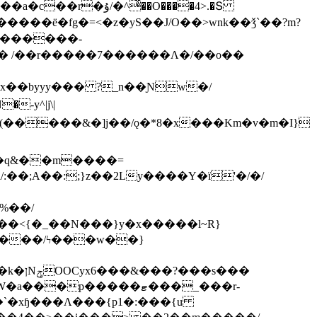
ͯ��O����4>.�Տ
�ё�fg�=<�z�yS��J/O��>wnk��ǯ`��?m?
�'������-
 /��r�����7������Λ�/��o��
]x��byyy��� ?_n��Ɲw�/
-y^|j\|
�����/ϟ���w��}
��`�xɧ���Λ���{p1�:���{u