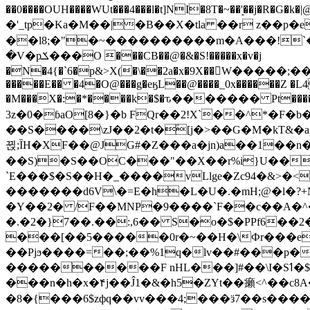
��0����OUH����WUt���4���l�t]NI�8T�~��'͙��j�R�G�k�|@a���
�'_tp�Ka�M��|�B��X�tla ��r z��
��l8;�"�~����������m�A���!`��e���z�
�V�pݎ���O ���CB��@�&�S!�����x�v�j
�N�4{�`6�p&>X(�\��2a�x�9X��򢧰W����
�����E�� �4�O@���g�eӄL��@����_0x������Z �
L4
�M���X�:�*����k�$�ԏ������� Pt����M
3z�0�ɓaO[8�}�b FQr��2!X`��^*�F�
��S����\zJ��2�t�۫[j�>��G�M�kT&�a��J�eK
뀑;ȈH�XF��@JG#�Z���a�jn)a��1��n��ݕ-#�UX��$jفD�D)�p=��ŲQ|V
��S)�S��OC���"��X��r%i}U��g��ᖓ�56�vܚ�
`E���$�S��H�_����vLlge�Zc94�&
�������d6V\�=E�h�L�U�.�mH;@�l�?+N���!#ڊ:�4o��Z�6c���M�m se ���a3
�Y��2� /F��MNP�9����`F��c��A�^�
�.�2�}7��.��:,6�� S�o�$�PPf6�
���[��5�����0r�~��H�\Фr���e�
��Pjϧ����=��;��%1q�lv��#���p�
����������F nHL���]#��\I�Sߗ�$����YǕQ��԰5k�/����LH�\�Ȃ�>��:%u'��3(Y���d�JΕ�gm?�'~V��
���n�h�x�۴j��Ĵ1�&�h5�ZYt��癩<^�� 
�8�{���6$zфq��vv���4;���ӟ7��s�����