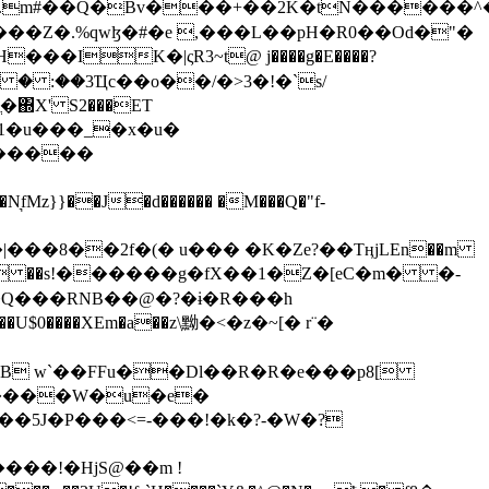
���Z�.%qwɮ�#�e ,���L��pH�R0��Od�"�
��/� � :��3Ҵc��o��/�>3�!�`s/
΍X' S2���ET
�Q���RNB��@�?�ɨ�R���h
X��U$0����XEm�a��z\黝�<�z�~[� r¨�
B w`��FFu��Dl��R�R�e���p8[
�����W�u�e�
���!�HjS@��m !