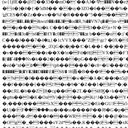
(w{1j0E��@i'��33��mO�`��AJ�ʸߜ���N��e;�vv�3R�5� [���cc�L"�g�r���Wz�.m#��Q�Bv���+��2K�tN������^�}y������Q�ۅUbB,���j�зb*��Q"�zӦc��Y�, B]!hI�KZ�T�5/
�ri�]�#�{\�5dM��ʿ��sy�3ZO�6����%�
냢CES�Ԟ�Zz��wv��%F�R����"5����i FJo߿E�I���J��K^D��iO�I�7<�䌔�l�\�W�H���IK�|ςR3~t@ j����g�E�
�t5��L��(�&wu9��z��2��od�R,%��VN7q�i�m
��ρ���%)�k C��$��(l3��4n+N'� 
��C�d�3o�s6��HY�c0��7��ܭt b���o�;i`�$R�N[z���h�K����-�]T�4�n�k�<ł@1�u���_�x�u�
C���J���ܮ�4�7{�1cVVX���"Z[I^gc? �0X�Ry��'�u��.̼�+��R��RnF$��/XHkDQ��*!"�����
�����#��_:ZQG�(�
j��/C�L��1 ��]��
�v������z��X�!n�Fd�H[l VX��F`R��M�oG�m�������ۼA��XXˮ~��^
�(\��`4�ۣ��Nƾ�k��2�[����pG���(�)
�ed�"td�٥��^(pb��l���7�c8=�U���\Q����wƜ�M�t�l��N��Z#��3E<���X@��|���8��2f�(� u��� �K�Zе?��TӊjLEn��m
�|�����(�Y�2��D���\E�S8/� וH䨺�B���9��u��/؆���5�<�ʾV#2ύ�)e��-�j�*A:�z'%�B��$��d{ڀ ��s!������g�fX��1�Z�[eC�m� �-
�%�J������ �w��A�C��t�n5@��
��l'��0��{��l2?�e�9�"�Z��1�b*�;�ІV:
��(:RL�b��Z[8̦�cg��0�2T,��4HϏ�+k��
�g#n��3�K�OnV)�j��cpK(^J�Xh��
�,���(���9xX���x2�Eù�GU3a
�Uj�\Fؒ�����ou�t��ss����P��J8�G�p� ��Ғ�a� �{?���r8oJI��ȋ
����,d���#�|��WR~�,�{��@�bw�
�Og�_�f���oY2ԁ*a��,K
���(io��x