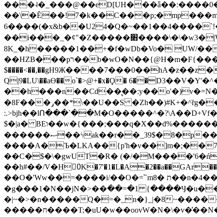
���˨�_���@��eD[UH���ǟ��:����0
��\�Ȇ��!7�k��C���p;�mp���mU��)iG
6����(�x&b��U24�Q�~��1��4����`!�
��i���_�ȼ"�Z�����׋����\�\�w3�|W'�L8y<#�Y�HX�*b��.̏�yr-k��UO����@����� `㾱
8K_�h�����1��+�f�wDb�Vo� UW/���
��HZB���pר��b�wO�N��{@H�m�F{���ۣ��?�}T#��[�ͫ������jd�8��֠|=zn��=�ϸV5n~:�q~?'�
$����<��,��gH9Ж����7���0��hA�z��z�H
Q|9�LU\��aƟ��o`�>@+�x�Ϙ� 6��D3��V
��h���n��Cd��̢��:y��o'�)v�=N�
�8F���ݛ��*\��U��S �Zh��)#K+�^ȑg���}O���!�pR�¦8?��(�� ���)=��La<{� ;^�{~�?���|L��� x���bB�7z;�h
:.>bjh��lՈ���`��M�O�����^�?\A��D+Vf
$�|a� BEו��w�{���;���q�X��d%�������W� hU�(�1�Ū}9�S�F<��i�L3�;� �!"Aų��R���{`Ė�@�X��WF�F�s��˼-��(�Qf�B]�
������ޞ��ϟak��r��_39$�8�p���7�2�yIZ�R��x��/
����A�Ъ�LKA��{p'h�v��]m�;��
��C�$�\�gwUT�R� (�/�M����'6�ń
��h#��/V�H0ٍK�7'�1�L�A�2��a��GAr���e۟�h��9�Ҁ�ɏ�,׾Xǥf(�Y�ϰ:y�����97.D�o
��O�'Ww��=����i/��O�=՟mת �8��n�4��ڗGo;V���y��4����n�7�v���Lu�/
�g���1�N��jN�>��߭��=�1 {����Ӌ�u�������}�ؾ����ǇS�~�<�=]����^vz��{{��t�% 7w�Y
�|~�>�n�����Q�=�_n�}
_|�8~����
�����ח����T;�uU�w��oovW�N�\�v�̓��N��6xz��z^��s�; �Ʒ7�ê��c����ǡ�OoO��e0+'?