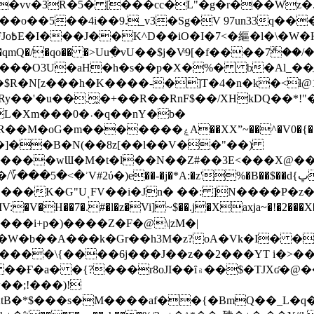
��o��5��4i��9._v3�Sg�V 97un33q��
���?
˞v��qmQ�/�qo�� �>Uu߲�vU��$j�Vͦ9[�f����7ް
���O3U�aH�h�s��p�X�%� b�Al_��ֲ�
]L�Xm���0�˒�q��nY�b�
�V0�{��N͉fMz}}��J�d������ �M���Q�"f-
�"�]��B�N(��8z[��l��V��"��)
�K�G"UͺFV��i�Jn� ��: ]N����P�z
�V�H��7�.#�l�z�Vi]
~$��.j�Xaxja~�!�2���
���i+p�)����Z�F�@\|zM�|
Y�W�b��A���k�Gr��h3M�z?oA�Vk�I� �
5����\{����6j���J��z��2���YT i�>
۾��$�TJXʛ�@���5J�P���<=-���!�k�?-�W�?
�;!���)!
KtB�*$���s�M����af��{�BmQ��_L�q�