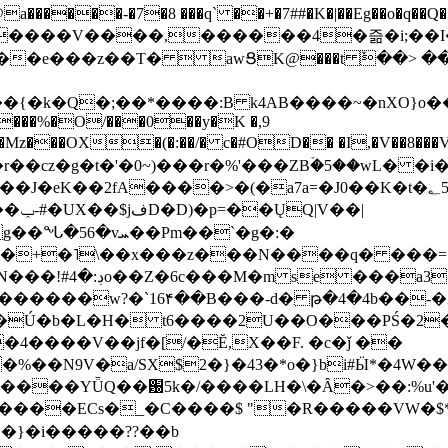
���-�7�8 ���q` ��+�7##�K�|��Eg��o�q��Q�˩mw���XN�N�یb/�N
p�e����V����,������4�즒�i;��
�T�  awՑK@���t ٚ��> ��[v�[�6I�ŅR��ݍ
�;���{�k�Q�;��*����:B k4AB����~�nXO}o���
���%�O/���0��y�K �,9
z���OX�(�:��/� c�#OD�� �I,�V��8��
b�r��cz�g�t�'�0~)���r�%'���ZBۡ�5��wL� �
��2fA����>�(�a7a=�J0��K�t�؂5q�T�5�;UC6
��|
�Pm��`�g�:�
>�<�+�˥\��x���z���N����q� ��
���[�DV�o�|
�����w?�`16۴��B���-d� թ�4�4b��-�
�2�Ú�b�L�H� t6����2U��O���PŚ�2
4����V��jf�[/�Ĕ,X��F. �c�ǰ ��
�%��N9V�a/
SX$2�}�43�*o�}bi#Ӹ*�4W
c8A����ECs�_�C����$ "�R�����VW�$
}�i�����??��b