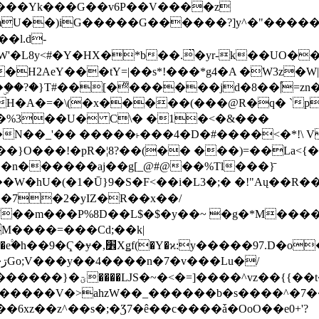
���Yk���G��v6P��V����z
�����G������?]y^�"�������ߠ���/��ZH�ڠ*ji0
�l.d-
H2AeY���tY=|��s*!���*g4�A �W3z�W|
�A�=�\(�x�����(���@R�q� `pD��Do֛�
�Y'�^�%3��U� C\� �1�<�&���
N��_'�� �����˫���4�D�#����<�*!\ Vn
��n������aj��g[_@#@��%Tl���}̄
7��m���P%8D��L$�$�y��~ �g�*M���
M����=���Cd;��k|
�Q�N���9�/��W��]���J�6jN�/
�i����q��=R����7_/
�����V�>ahzW��_������b�s����^�7�