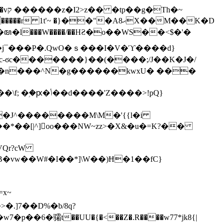
h�~
'~ �}��"�Aޙ8X��M��K�D
�n���^N�g������kwxU� ���
'Z����>!pQ}
VQr?cW
.]7��D%�b/8q?