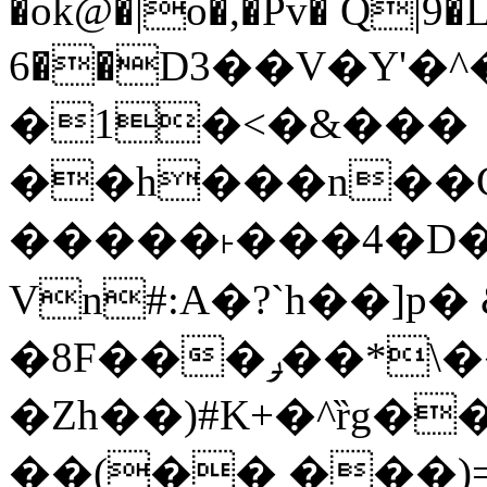
�ok@�|o�,�Pv� Q|9
6��D3��V�Y'�
�1�<�&���
��h���n��Cd
�����˫���4�D�
Vn#:A�?`h��]p�
�8F���ݛ��*\��U��S
�Zh��)#K+�^ȑg�
��(�� ���)=�