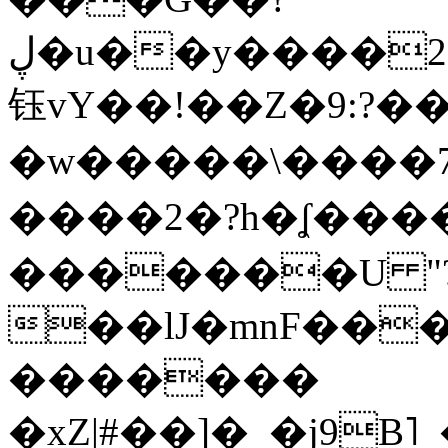
ڸ�u��y����2o�Gc���t!W���k+(���
钰vY��!��Z�9:?� �
�w�����\����7�
����2�?h�ʆ 
�������U "?
��lJ�mnF��
�������
�xZ|#��]�_�j9B