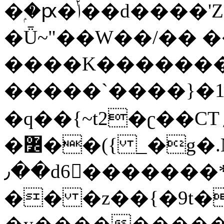
�ۭ�ԗ�ݳ��d����'Z����>!pQ}
�Ǖ~"��W��/�� ��
����K�������
�����`����}�1
�q��{~t2�ʗ��CT؍���������{�~}ur����u�}o����(�:�j���=����{�۝Vo�An��J^��������M\M�'{{l�i
�߼��({ _�g�.Nfӻg����f7z91o^��̤^�>��2�`�:|#dk�{>�>>&�tsw�Nwo�?
٫��d6򆧇�������*��[|^]oo���NW~zz>�X&�u�=K?
�� �z��{�9t�