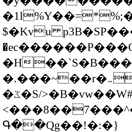
�y�����������
�1l%Y��=*%
$�Kvu p3B�SP�
�ec������P���G
�H��`S�B��
�.���~��r�޼�}�܅�mؕWu���K}
�ػ�S/>�B�vw��W#�I��*]\W��)Ħ�1��fC}
<���8��7���
Գ��Qg��!�:�}