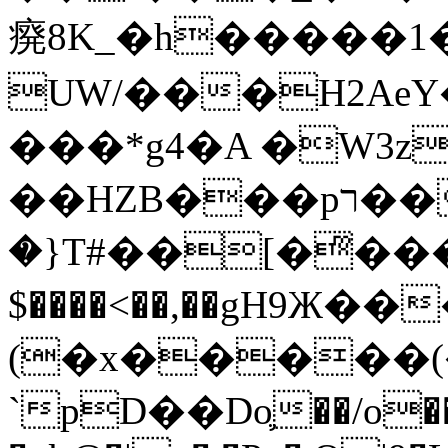
㾱8K_�h�����1
UW/���H2AeY�
���*g4�A �W3z
��HZB���pר��b�wO�N��{@H�m�F{���ۣ��?
�}T#��[�ͫ���
$����<��,��gH9Ж
(�x�����
`pD��Do֛��/o��