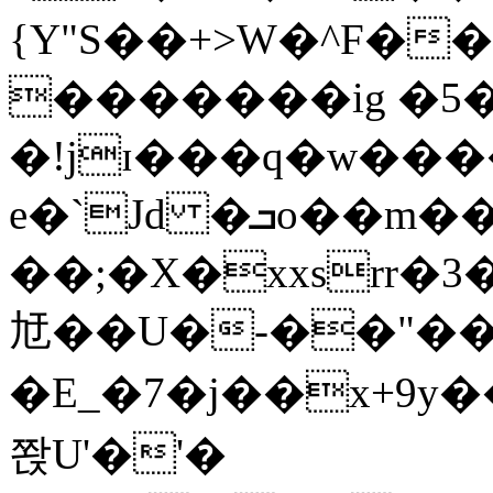
{Y"S��+>W�^F�
�������ig �5
�!jɪ���q�w��
e�`Jd �ܒo��m��1��d|
��;�X�xxsrr�
㝼��U�-��"��zȿ
�E_�7�j��x+9y�
쫝U'�'�