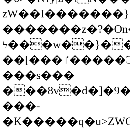
zW��I�������}�
�������z�?�O
ϟ���w��}��
��[���ٵ�����Ͻ���������x�ս��Apq�����޻�V����O�cp����ٝy{����:�k�ןNݯOOCyx6���&���?
���s���
���8v�d�]�9��6
���-
�K�����q�u>ZWOO�w��߼��W�a���p��