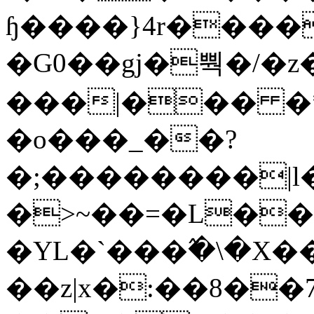
ɧ����}4r����
�G0��gj�뿩�/�z
���|��� �
�o���_��?
�;��������|
�>~��=�L��
�YL�`���߬�\�X�
��z|x�:��8�