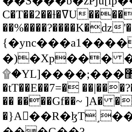
C�T��2��ɫ�ߜU����2�L�����m" �
��%����?����K�ǳ'�
{�ync���a1����
�)�Xp��� �
۩�YL]����;���׿�޽������+��k��o���O�Zt�6�[a��v_r;�b�f���==
�tT��E��7=� ��|���?
�� ����Gf��~ ]A� �
�}A��R�ɮT˼�
���G��?