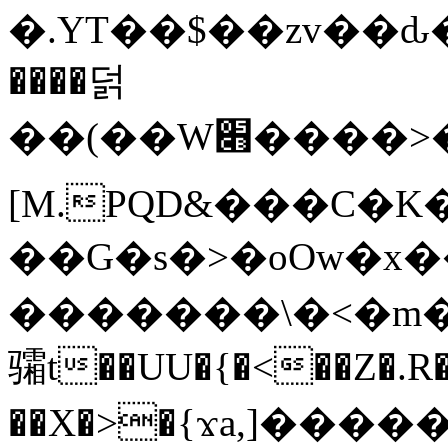
�.YT��$��zv��ԃ
����덝
��(��W׋����>��O>�d�%Y�@�@ڻ<�z{rc&׻��z�����AeK�^�����������˩t��=x~
[M.PQD&���C�K
��G�s�>�oOw�x�
�������\�<�m�PU�5�Ǉ*X�
骦t��UU�{�<��Z�.R�
��X�>�{ϫa,]�����