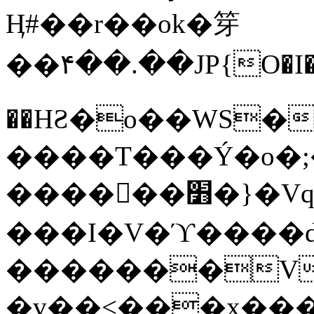
Ӊ#��r��ok�笌
��۴��.��JP{O�I
��ΗƧ�o��WS�
����T���Ý�o�;����������
������׻�}�Vq���j¯���P�.QwO�ｓ
���I�V�ϓ����d
�������V
�v��<���x���ۻ��a���R_�n���