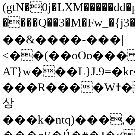
(gtN�0j�LXM�����dd
����Q��3�M�Fw_�{j3��]=����
��&����-���|
<��(��oOɒ���
AT}w���L}J.9=�
���R����Wߙ���o�O���ӯ��������?
상
���k�ntq)���,