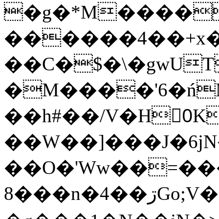
�g�*M����
������4��+x�
��C�$�\�gwUT
�M����'6�ń
��h#��/V�H0ٍK�7'�1�L�A�2
��W��]���J�6jN
��O�'Ww��=���
�8��n�4��ڗGo;V���y��4����n�7�v���Lu�/