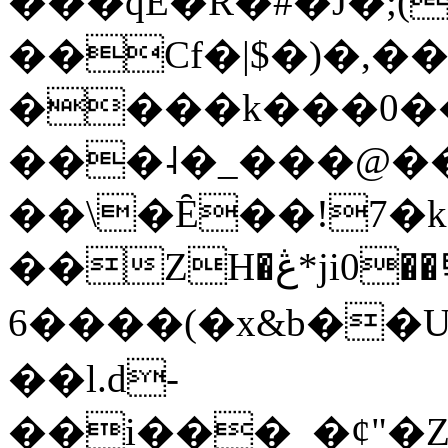
���qE�Ŕ�#�J�;(
��Cf�|$�)�,�
����k���0�
���˨�_���@��
��\�Ȇ��!7�k
��ZH�ڠ*ji0��탃
6����(�x&b��
��l.d-
��i���_�ȼ"�Z�����׋����\�\�w3�|W'�L8y<#�Y�HX�*b��.̏