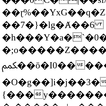
��ɽ%��YxG��q�
��7�}�lg�Ⱥ��6
�h���Y�a�`�0�
�;o�����Z������
ﶻ��ō�I0�����o�b�{L������3����2�O.z���/
�O�g��]i�j��3�u�̨S;�ܳ
{���y������