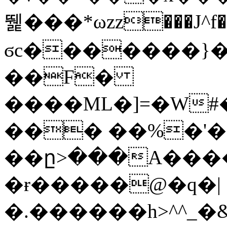
뛡���*ωzz���J^f�o
ϭc�������}��
�
�F�
����ML�]=�W#
��� ��%�'�
��ը>���A����
�ɍ�����@�q�|
�.������h>^^_�