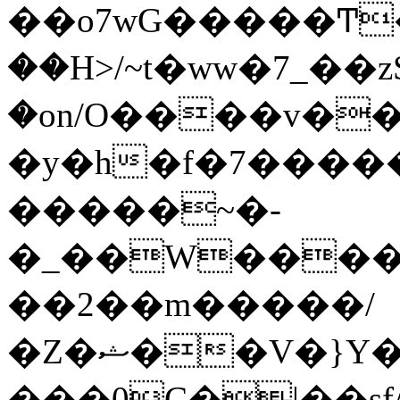
��o7wG�����Ͳ
��H>/~t�ww�7_��z
�on/O����v�
�y�h�f�7����
�����~�-
�_��W����;
��2��m�����/
�Z�ޝ��V�}Y�I�ծ�O�����S��]z��w��7�޷�����h���u��7w.ϻ���8X��ͮ�����W�dm�Jߜ��q/>?
���0C�|��sf