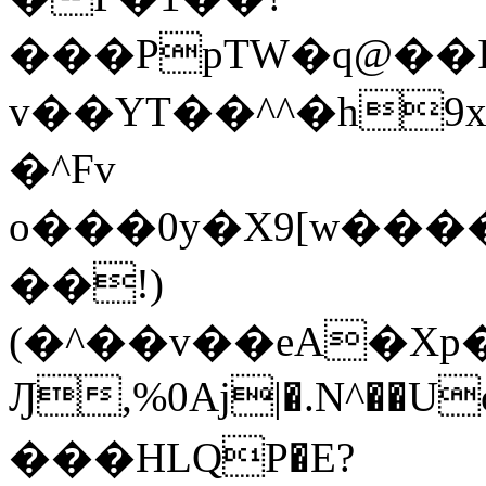
���PpTW�q@��
v��YT��^^�h9x
�^Fv
o���0y�X9[w��
��!)
(�^��v��eA�Xp�>0�+*���h����s�ײT)D$%�AQ�To�*�>W�^�=�.
Ԓ,%0Aj|�.N^��Uc
���HLQP�E?