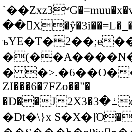
`��Zxz3ʷG�=muu�
��񛆻X�ŷ�3i��=L�
ъYE�T�2��;e�
�(��A����
� �>.�6��O��
ZI���6�7FZo��"�
�D��J2X3�ߑ�3o�|aak�q�@����]�K���w���r;�
�Dt�\}x S�X�]Ό�