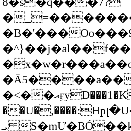
8�s�q���7?
�_=�����
�B�'���Oo���9
�^}��j�al��f
�x�w�r���a�
�Ā5����a��
�<��އӻyD���1�KS�w���!
��U�,����:Hpլ�U�K��_y4߼��O���
ܝ S�mƯ�BÓ�