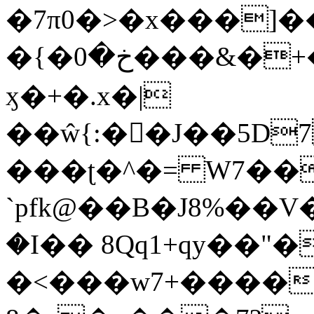
�7π0�>�x���]
�{�خ�0���&�+�zwYFEÙ4�~�_�̾�
ӽ�+�.x�|
��ŵ{:��J��5D7��
���ʈ�^�= W7��
`pfk@��B�J8%��V����\ߤ��/o��d��6b�@��J�tqw3�}>Y]������<�b��̌��{B���~v_v��fT`��88��
�I�� 8Qq1+qy��"�
�<���w󠒪7+�����X�n�F�a��M