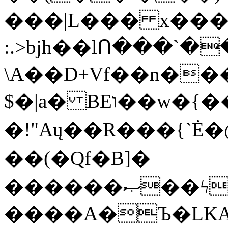
���|L��� x���b
:.>bjh��lՈ���`
\A��D+Vf��n��
$�|a� BEו��w�{���;���q�X��d%�������W� hU�(�1�Ū}9�S�F<��i�L3�;�
�!"Aų��R���{`
��(�Qf�B]�
������ޞ��ϟak��r��_39$�8�p���7�2�yIZ�R��x��/
����A�Ъ�LKA