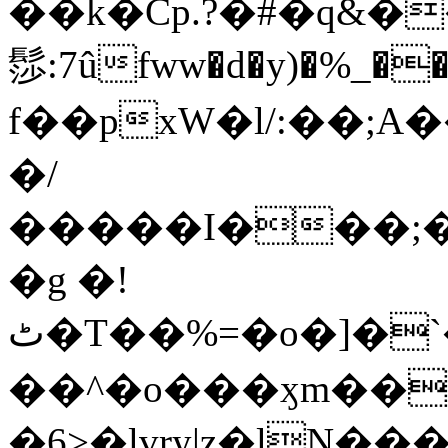
��k�Cp.?�#�q&�
髿:7ûfww�d�y)�%_�����>
f��pxW�l/:��;A
�/
�����I���;�
�g �!
ٹ�T��%=�o�]�`�8mxݽ������˳���0�n̾X'��3ǘ9����������I�&��G�������z>��]�%��/
��^�o���ӽm��ܑ�wOooOn���������
�6>�lvry|z�lN���