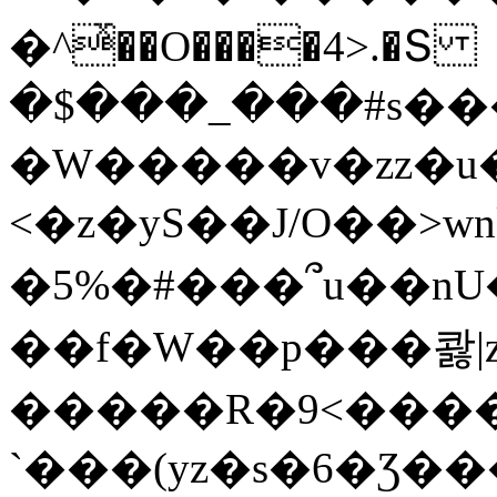
�^ͯ��O����4>.�Տ
�$���_���#s��
�W�����v�zz�u�
<�z�yS��J/O��>wn
�5%�#���՞u��nU
��f�W��p���콿|z
�����R�9<����
`���(yz�s�6�Ʒ�