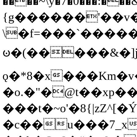
����~\y�7�0���:���&�_DN#�
{g������'��v�
\�f=���`�����
ꧽ�(�����&�]j
ǫ�*8�x���Km�v
�o.�"�@t��xp�
���t�~o'�8{|zZ^[�
�c��u���7_xg{���Q�n4���