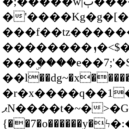
�;�����w|ٻ����<-
�'����Kg�g�[�k
���f��tz�����
��������ܙ�<$��������s���
���ۣ����e��7;'�Sc����ߋv
��l��dg~�x������G��6�{`�g���ݝ
�r�x����q��1
ޕN����t�~�>�G�{�Wރ�sl̞�@x_:�ˏ��՛��zU;wk�F�m�q}
{��7�o������y�