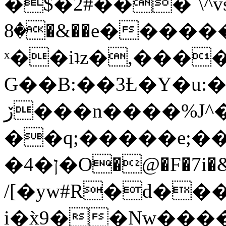
�$�2#���`\^vs
�8�&��e�������:�\���{��9�����g��f�r?
ˣ��iʇz�,���
G��B:��3Ƚ�Y�u:�
ڒ���n����%J^�}
��q;�����e;��
/[�yw#R�d���
i�x̀9��Nw����