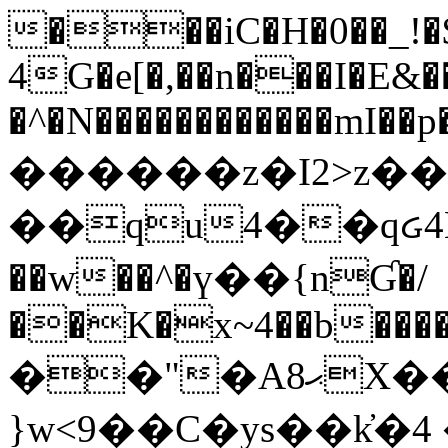
���iC�H�0��_!
4G�e[�,��n���I�E&��
�^�N������������mI��p�
������z�I2>z��
��qu4��qᏽ4H&A
��w��^�ү��{nƓ�/
��K�x~4��b�����
��"�Aޙ8X��M��K�D
}w<9��C�ys��k҆�޼� :���4�� 4�E0���oӮ�