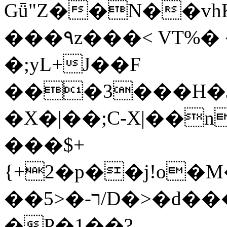
Gǖ"Z��N��v
���٩z���< VT%� �}z�XEu�<ं�Q!
�;yL+J��F
���3���H�J:~�
�X�|��;Ϲ-X|��n
���$+
{+2�p��j!o�
��ר-�<5/D�>�d�����1!u8JP�@TE�
�P�1��?