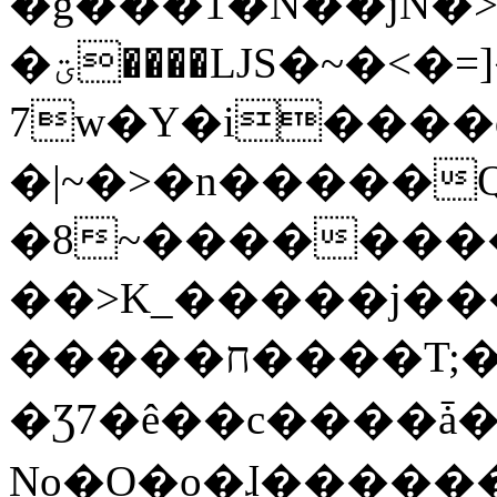
�g���1�N��jN�
�ؾ����ǇS�~�<�=]����^vz��{{��t�%
7w�Y�i����
�|~�>�n�����
�8~��������
��>K_�����j��
�����ח����T;�uU�w��oovW�N�\�v�̓��N��6xz��z^��s�;
�Ʒ7�ê��c����ǡ�Oo
No�O�o�ɺ����