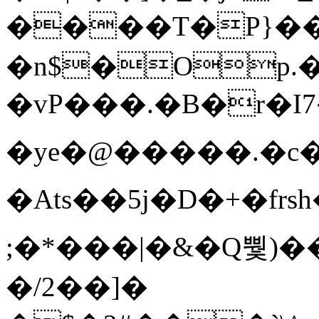
����T�Ρ}�
�n$�Op.
�vP���.�B�r�I7�gp~H
�ye�@��� ��.�c
�Ats��5j�D�+�fr
;�*���|�&�Q뿿)�
�/2��]�