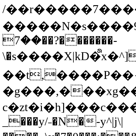
/��r�����7��
�����N�s����9�j
��7��?�������-
\�s����X|kD�᩺x
��t,����P��{
�g���,���xg�
c�zt�i�h]���c���
_���y/˗�N�-y^|j\|