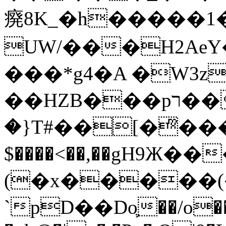
㾱8K_�h�����1
UW/���H2AeY�
���*g4�A �W3z
��HZB���pר��b�wO�N��{@H�m�F{���ۣ��?
�}T#��[�ͫ���
$����<��,��gH9Ж
(�x�����
`pD��Do֛��/o��