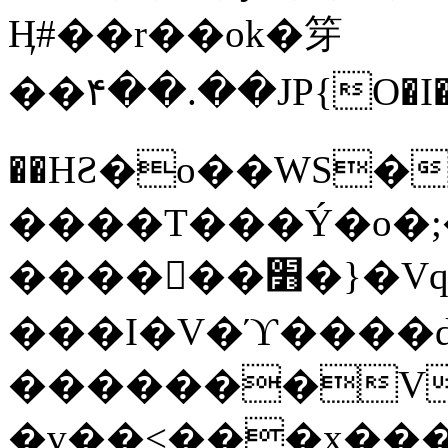
Ӊ#��r��ok�笌
��۴��.��JP{O�I
��ΗƧ�o��WS�
����T���Ý�o�;����������
������׻�}�Vq���j¯���P�.QwO�ｓ
���I�V�ϓ����d
�������V
�v��<���x���ۻ��a���R_�n���