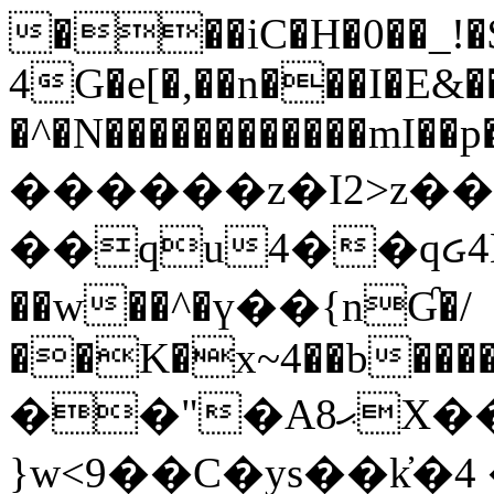
���iC�H�0��_!
4G�e[�,��n���I�E&��
�^�N������������mI��p�
������z�I2>z��
��qu4��qᏽ4H&A
��w��^�ү��{nƓ�/
��K�x~4��b�����
��"�Aޙ8X��M��K�D
}w<9��C�ys��k҆�޼� :���4�� 4�E0���oӮ�