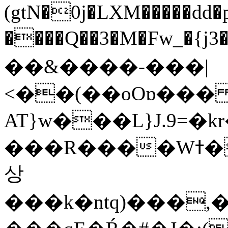
(gtN�0j�LXM�����dd
����Q��3�M�Fw_�{j3��]=����
��&����-���|
<��(��oOɒ���
AT}w���L}J.9=�
���R����Wߙ���o�O���ӯ��������?
상
���k�ntq)���,