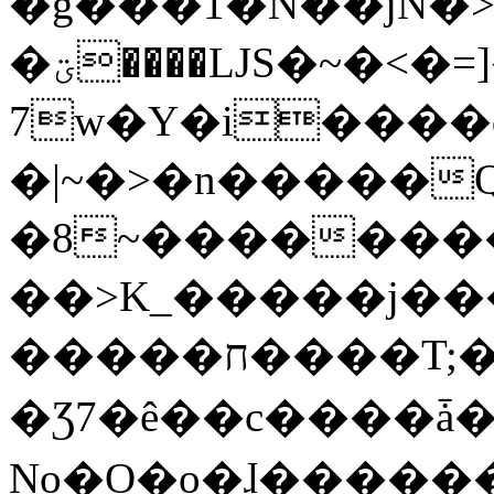
�g���1�N��jN�
�ؾ����ǇS�~�<�=]����^vz��{{��t�%
7w�Y�i����
�|~�>�n�����
�8~��������
��>K_�����j��
�����ח����T;�uU�w��oovW�N�\�v�̓��N��6xz��z^��s�;
�Ʒ7�ê��c����ǡ�Oo
No�O�o�ɺ����