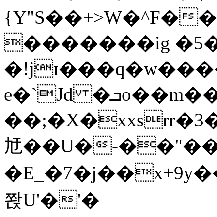
{Y"S��+>W�^F�
�������ig �5
�!jɪ���q�w��
e�`Jd �ܒo��m��1��d|
��;�X�xxsrr�
㝼��U�-��"��zȿ
�E_�7�j��x+9y�
쫝U'�'�