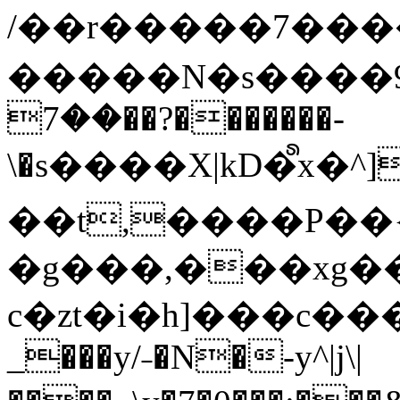
/��r�����7��
�����N�s����9�j
��7��?�������-
\�s����X|kD�᩺x
��t,����P��{
�g���,���xg�
c�zt�i�h]���c���
_���y/˗�N�-y^|j\|