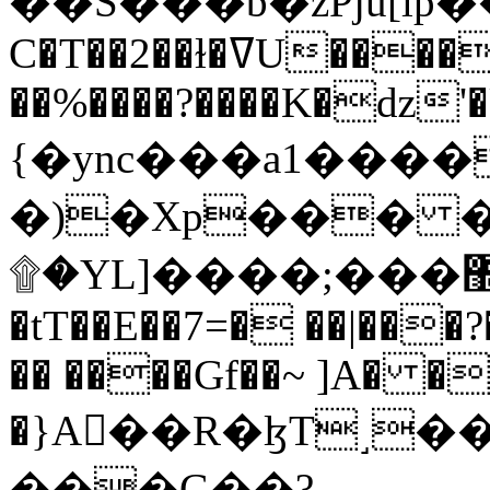
C�T��2��ɫ�ߜU����2�L�����m" �
��%����?����K�ǳ'�
{�ync���a1����
�)�Xp��� �
۩�YL]����;���׿�޽������+��k��o���O�Zt�6�[a��v_r;�b�f���==
�tT��E��7=� ��|���?
�� ����Gf��~ ]A� �
�}A��R�ɮT˼�
���G��?