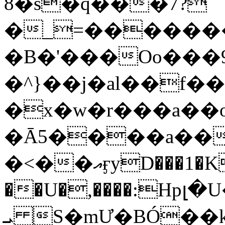
8�s�q���7?
�_=�����
�B�'���Oo���9
�^}��j�al��f
�x�w�r���a�
�Ā5����a��
�<��އӻyD���1�KS�w���!
��U�,����:Hpլ�U�K��_y4߼��O���
ܝ S�mƯ�BÓ�