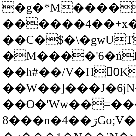
�g�*M����
������4��+x�
��C�$�\�gwUT
�M����'6�ń
��h#��/V�H0ٍK�7'�1�L�A�2
��W��]���J�6jN
��O�'Ww��=���
�8��n�4��ڗGo;V���y��4����n�7�v���Lu�/