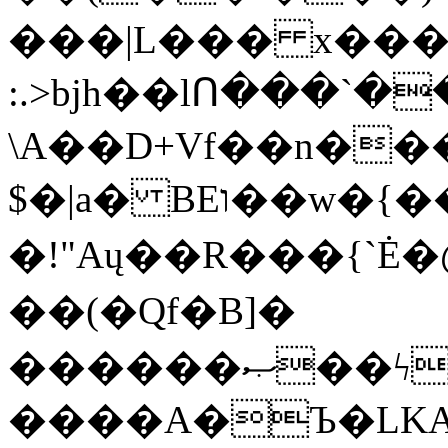
���|L��� x���b
:.>bjh��lՈ���`
\A��D+Vf��n��
$�|a� BEו��w�{���;���q�X��d%�������W� hU�(�1�Ū}9�S�F<��i�L3�;�
�!"Aų��R���{`
��(�Qf�B]�
������ޞ��ϟak��r��_39$�8�p���7�2�yIZ�R��x��/
����A�Ъ�LKA