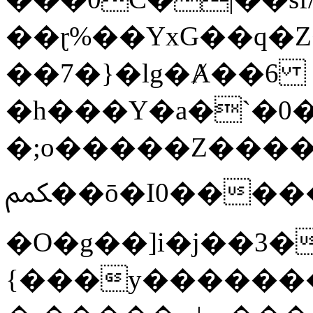
��ɽ%��YxG��q�
��7�}�lg�Ⱥ��6
�h���Y�a�`�0�
�;o�����Z������
ﶻ��ō�I0�����o�b�{L������3����2�O.z���/
�O�g��]i�j��3�u�̨S;�ܳ
{���y������