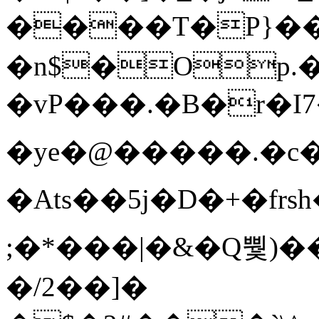
����T�Ρ}�
�n$�Op.
�vP���.�B�r�I7�gp~H
�ye�@��� ��.�c
�Ats��5j�D�+�fr
;�*���|�&�Q뿿)�
�/2��]�