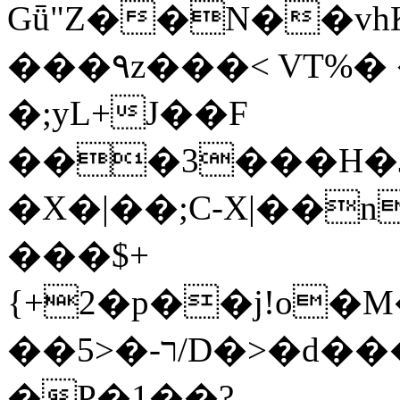
Gǖ"Z��N��v
���٩z���< VT%� �}z�XEu�<ं�Q!
�;yL+J��F
���3���H�J:~�
�X�|��;Ϲ-X|��n
���$+
{+2�p��j!o�
��ר-�<5/D�>�d�����1!u8JP�@TE�
�P�1��?