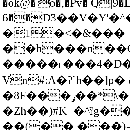
�ok@�|o�,�Pv� Q|9
6��D3��V�Y'�
�1�<�&���
��h���n��Cd
�����˫���4�D�
Vn#:A�?`h��]p�
�8F���ݛ��*\��U��S
�Zh��)#K+�^ȑg�
��(�� ���)=�