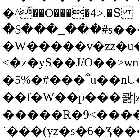
�^ͯ��O����4>.�Տ
�$���_���#s��
�W�����v�zz�u�
<�z�yS��J/O��>wn
�5%�#���՞u��nU
��f�W��p���콿|z
�����R�9<����
`���(yz�s�6�Ʒ�