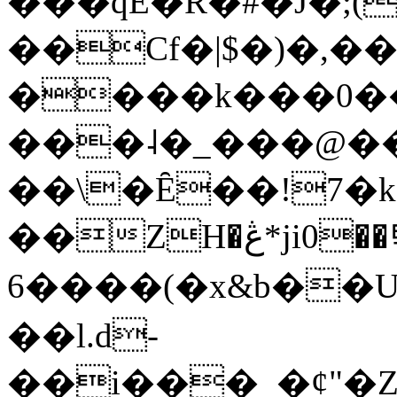
���qE�Ŕ�#�J�;(
��Cf�|$�)�,�
����k���0�
���˨�_���@��
��\�Ȇ��!7�k
��ZH�ڠ*ji0��탃
6����(�x&b��
��l.d-
��i���_�ȼ"�Z�����׋����\�\�w3�|W'�L8y<#�Y�HX�*b��.̏