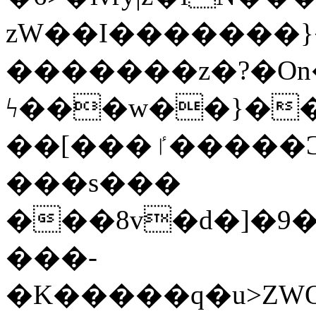
zW��I�������}�
�������z�?�O
ϟ���w��}��
��[���ٵ�����Ͻ���������x�ս��Apq�����޻�V����O�cp����ٝy{����:�k�ןNݯOOCyx6���&���?
���s���
���8v�d�]�9��6
���-
�K�����q�u>ZWOO�w��߼��W�a���p��