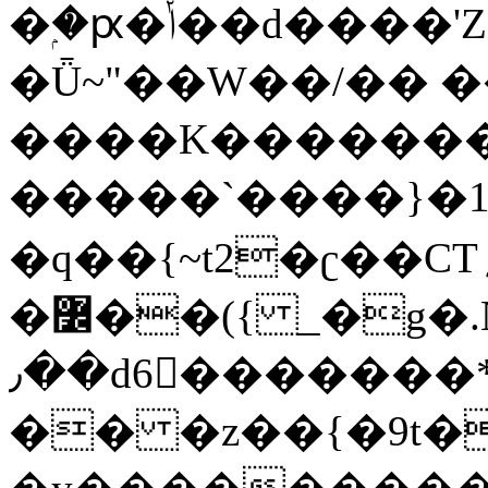
�ۭ�ԗ�ݳ��d����'Z����>!pQ}
�Ǖ~"��W��/�� ��
����K�������
�����`����}�1
�q��{~t2�ʗ��CT؍���������{�~}ur����u�}o����(�:�j���=����{�۝Vo�An��J^��������M\M�'{{l�i
�߼��({ _�g�.Nfӻg����f7z91o^��̤^�>��2�`�:|#dk�{>�>>&�tsw�Nwo�?
٫��d6򆧇�������*��[|^]oo���NW~zz>�X&�u�=K?
�� �z��{�9t�