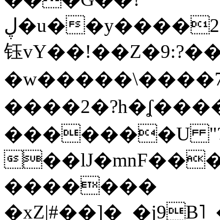
ڸ�u��y����2o�Gc���t!W���k+(���
钰vY��!��Z�9:?� �
�w�����\����7�
����2�?h�ʆ 
�������U "?
��lJ�mnF��
�������
�xZ|#��]�_�j9B