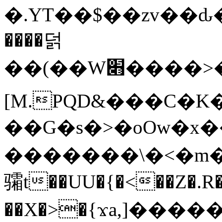
�.YT��$��zv��ԃ
����덝
��(��W׋����>��O>�d�%Y�@�@ڻ<�z{rc&׻��z�����AeK�^�����������˩t��=x~
[M.PQD&���C�K
��G�s�>�oOw�x�
�������\�<�m�PU�5�Ǉ*X�
骦t��UU�{�<��Z�.R�
��X�>�{ϫa,]�����