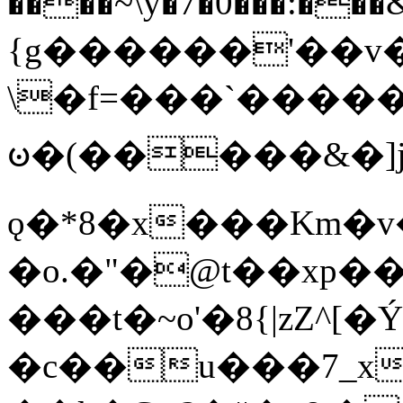
����~\y�7�0���:���&�_DN#�
{g������'��v�
\�f=���`�����
ꧽ�(�����&�]j
ǫ�*8�x���Km�v
�o.�"�@t��xp�
���t�~o'�8{|zZ^[�
�c��u���7_xg{���Q�n4���