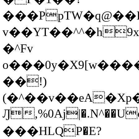
���PpTW�q@��
v��YT��^^�h9x
�^Fv
o���0y�X9[w��
��!)
(�^��v��eA�Xp�>0�+*���h����s�ײT)D$%�AQ�To�*�>W�^�=�.
Ԓ,%0Aj|�.N^��Uc
���HLQP�E?