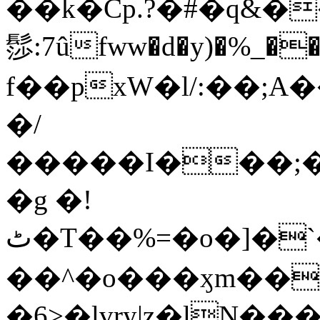
��k�Cp.?�#�q&�
髿:7ûfww�d�y)�%_�����>
f��pxW�l/:��;A
�/
�����I���;�
�g �!
ٹ�T��%=�o�]�`�8mxݽ������˳���0�n̾X'��3ǘ9����������I�&��G�������z>��]�%��/
��^�o���ӽm��ܑ�wOooOn���������
�6>�lvry|z�lN���