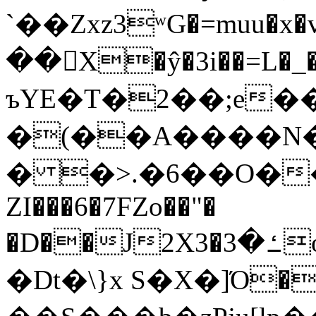
`��Zxz3ʷG�=muu�
��񛆻X�ŷ�3i��=L�
ъYE�T�2��;e�
�(��A����
� �>.�6��O��
ZI���6�7FZo��"�
�D��J2X3�ߑ�3o�|aak�q�@����]�K���w���r;�
�Dt�\}x S�X�]Ό�