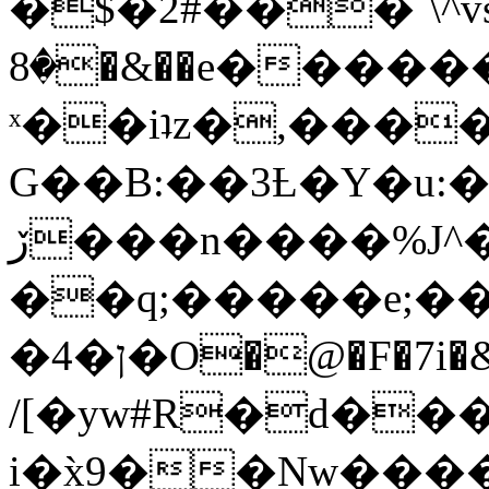
�$�2#���`\^vs
�8�&��e�������:�\���{��9�����g��f�r?
ˣ��iʇz�,���
G��B:��3Ƚ�Y�u:�
ڒ���n����%J^�}
��q;�����e;��
/[�yw#R�d���
i�x̀9��Nw����