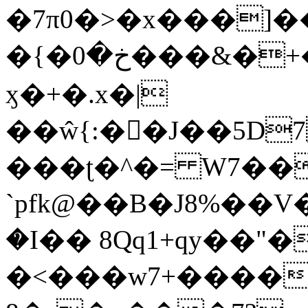
�7π0�>�x���]
�{�خ�0���&�+�zwYFEÙ4�~�_�̾�
ӽ�+�.x�|
��ŵ{:��J��5D7��
���ʈ�^�= W7��
`pfk@��B�J8%��V����\ߤ��/o��d��6b�@��J�tqw3�}>Y]������<�b��̌��{B���~v_v��fT`��88��
�I�� 8Qq1+qy��"�
�<���w󠒪7+�����X�n�F�a��M