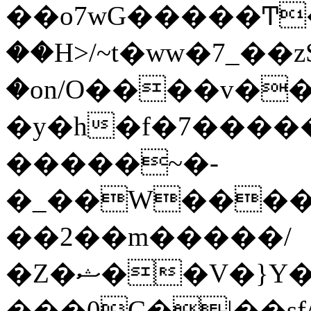
��o7wG�����Ͳ
��H>/~t�ww�7_��z
�on/O����v�
�y�h�f�7����
�����~�-
�_��W����;
��2��m�����/
�Z�ޝ��V�}Y�I�ծ�O�����S��]z��w��7�޷�����h���u��7w.ϻ���8X��ͮ�����W�dm�Jߜ��q/>?
���0C�|��sf