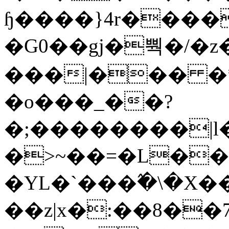
ɧ����}4r����
�G0��gj�뿩�/�z
���|��� �
�o���_��?
�;��������|
�>~��=�L��
�YL�`���߬�\�X�
��z|x�:��8�