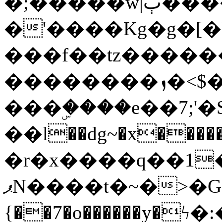
�;�����w|ٻ����<-
�'����Kg�g�[�k
���f��tz�����
��������ܙ�<$��������s���
���ۣ����e��7;'�Sc����ߋv
��l��dg~�x������G��6�{`�g���ݝ
�r�x����q��1
ޕN����t�~�>�G�{�Wރ�sl̞�@x_:�ˏ��՛��zU;wk�F�m�q}
{��7�o������y�