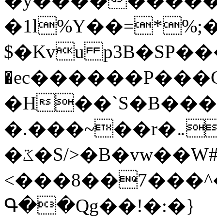
�y�����������
�1l%Y��=*%
$�Kvu p3B�SP�
�ec������P���G
�H��`S�B��
�.���~��r�޼�}�܅�mؕWu���K}
�ػ�S/>�B�vw��W#�I��*]\W��)Ħ�1��fC}
<���8��7���
Գ��Qg��!�:�}