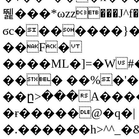
뛡���*ωzz���J^f�o
ϭc�������}��
�
�F�
����ML�]=�W#
��� ��%�'�
��ը>���A����
�ɍ�����@�q�|
�.������h>^^_�