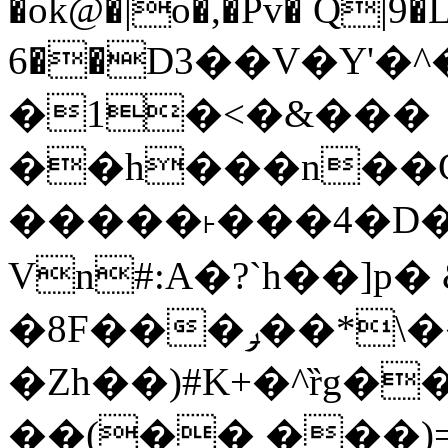
�ok@�|o�,�Pv� Q|9
6��D3��V�Y'�
�1�<�&���
��h���n��Cd
�����˫���4�D�
Vn#:A�?`h��]p�
�8F���ݛ��*\��U��S
�Zh��)#K+�^ȑg�
��(�� ���)=�