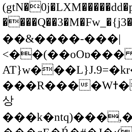
(gtN�0j�LXM�����dd
����Q��3�M�Fw_�{j3��]=����
��&����-���|
<��(��oOɒ���
AT}w���L}J.9=�
���R����Wߙ���o�O���ӯ��������?
상
���k�ntq)���,