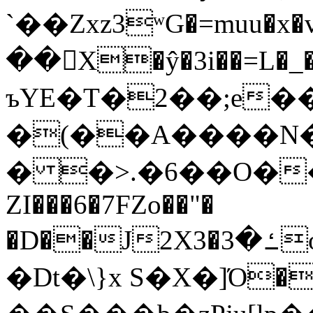
`��Zxz3ʷG�=muu�
��񛆻X�ŷ�3i��=L�
ъYE�T�2��;e�
�(��A����
� �>.�6��O��
ZI���6�7FZo��"�
�D��J2X3�ߑ�3o�|aak�q�@����]�K���w���r;�
�Dt�\}x S�X�]Ό�