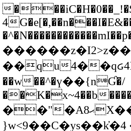
���iC�H�0��_!
4G�e[�,��n���I�E&��
�^�N������������mI��p�
������z�I2>z��
��qu4��qᏽ4H&A
��w��^�ү��{nƓ�/
��K�x~4��b�����
��"�Aޙ8X��M��K�D
}w<9��C�ys��k҆�޼� :���4�� 4�E0���oӮ�