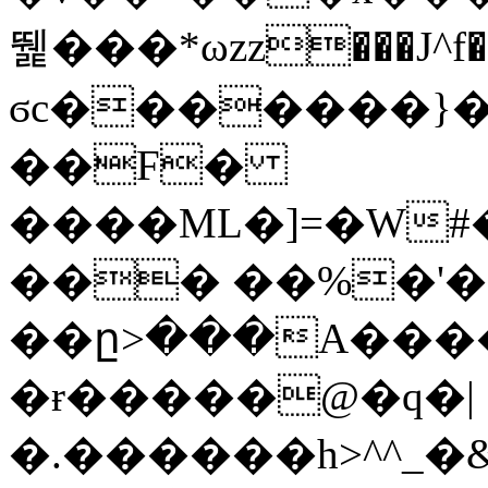
뛡���*ωzz���J^f�o
ϭc�������}��
�
�F�
����ML�]=�W#
��� ��%�'�
��ը>���A����
�ɍ�����@�q�|
�.������h>^^_�