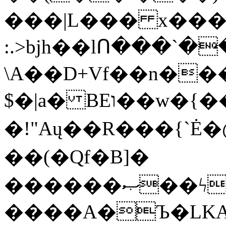
���|L��� x���b
:.>bjh��lՈ���`
\A��D+Vf��n��
$�|a� BEו��w�{���;���q�X��d%�������W� hU�(�1�Ū}9�S�F<��i�L3�;�
�!"Aų��R���{`
��(�Qf�B]�
������ޞ��ϟak��r��_39$�8�p���7�2�yIZ�R��x��/
����A�Ъ�LKA