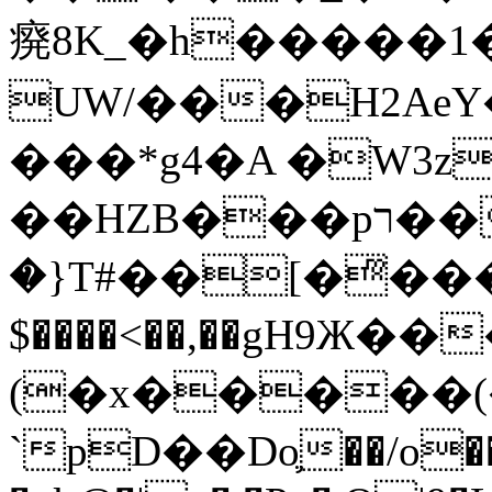
㾱8K_�h�����1
UW/���H2AeY�
���*g4�A �W3z
��HZB���pר��b�wO�N��{@H�m�F{���ۣ��?
�}T#��[�ͫ���
$����<��,��gH9Ж
(�x�����
`pD��Do֛��/o��