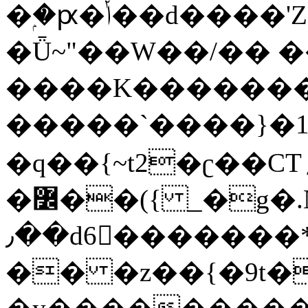
�ۭ�ԗ�ݳ��d����'Z����>!pQ}
�Ǖ~"��W��/�� ��
����K�������
�����`����}�1
�q��{~t2�ʗ��CT؍���������{�~}ur����u�}o����(�:�j���=����{�۝Vo�An��J^��������M\M�'{{l�i
�߼��({ _�g�.Nfӻg����f7z91o^��̤^�>��2�`�:|#dk�{>�>>&�tsw�Nwo�?
٫��d6򆧇�������*��[|^]oo���NW~zz>�X&�u�=K?
�� �z��{�9t�