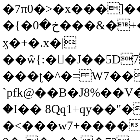
�7π0�>�x���]
�{�خ�0���&�+�zwYFEÙ4�~�_�̾�
ӽ�+�.x�|
��ŵ{:��J��5D7��
���ʈ�^�= W7��
`pfk@��B�J8%��V����\ߤ��/o��d��6b�@��J�tqw3�}>Y]������<�b��̌��{B���~v_v��fT`��88��
�I�� 8Qq1+qy��"�
�<���w󠒪7+�����X�n�F�a��M