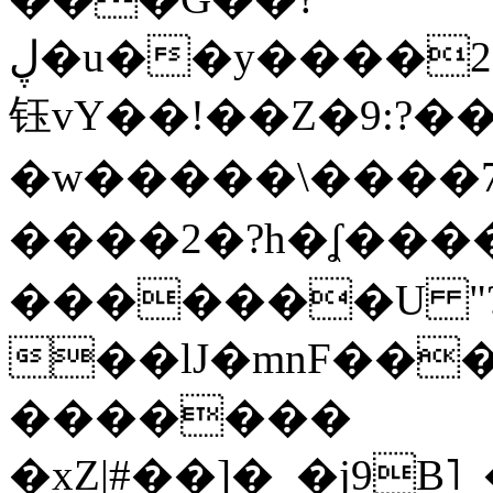
ڸ�u��y����2o�Gc���t!W���k+(���
钰vY��!��Z�9:?� �
�w�����\����7�
����2�?h�ʆ 
�������U "?
��lJ�mnF��
�������
�xZ|#��]�_�j9B