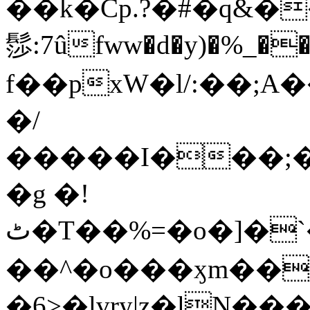
��k�Cp.?�#�q&�
髿:7ûfww�d�y)�%_�����>
f��pxW�l/:��;A
�/
�����I���;�
�g �!
ٹ�T��%=�o�]�`�8mxݽ������˳���0�n̾X'��3ǘ9����������I�&��G�������z>��]�%��/
��^�o���ӽm��ܑ�wOooOn���������
�6>�lvry|z�lN���