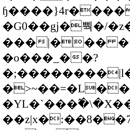
ɧ����}4r����
�G0��gj�뿩�/�z
���|��� �
�o���_��?
�;��������|
�>~��=�L��
�YL�`���߬�\�X�
��z|x�:��8�