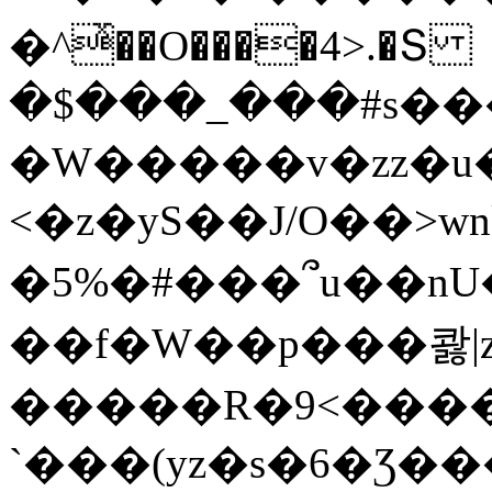
�^ͯ��O����4>.�Տ
�$���_���#s��
�W�����v�zz�u�
<�z�yS��J/O��>wn
�5%�#���՞u��nU
��f�W��p���콿|z
�����R�9<����
`���(yz�s�6�Ʒ�