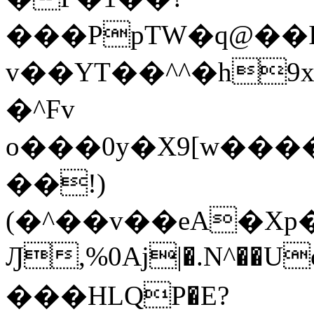
���PpTW�q@��
v��YT��^^�h9x
�^Fv
o���0y�X9[w��
��!)
(�^��v��eA�Xp�>0�+*���h����s�ײT)D$%�AQ�To�*�>W�^�=�.
Ԓ,%0Aj|�.N^��Uc
���HLQP�E?