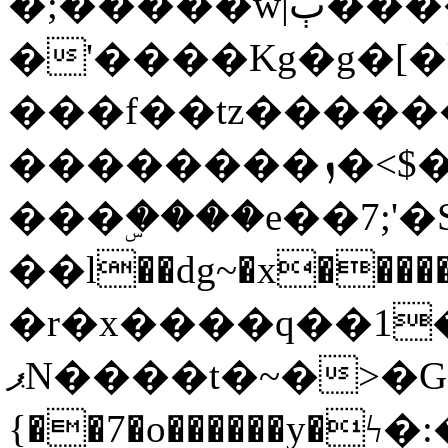
�;�����w|ٻ����<-
�'����Kg�g�[�k
���f��tz�����
��������ܙ�<$��������s���
���ۣ����e��7;'�Sc����ߋv
��l��dg~�x������G��6�{`�g���ݝ
�r�x����q��1
ޕN����t�~�>�G�{�Wރ�sl̞�@x_:�ˏ��՛��zU;wk�F�m�q}
{��7�o������y�