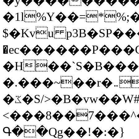
�y�����������
�1l%Y��=*%
$�Kvu p3B�SP�
�ec������P���G
�H��`S�B��
�.���~��r�޼�}�܅�mؕWu���K}
�ػ�S/>�B�vw��W#�I��*]\W��)Ħ�1��fC}
<���8��7���
Գ��Qg��!�:�}