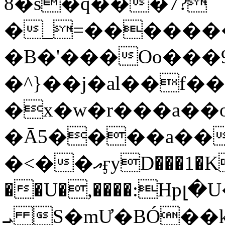
8�s�q���7?
�_=�����
�B�'���Oo���9
�^}��j�al��f
�x�w�r���a�
�Ā5����a��
�<��އӻyD���1�KS�w���!
��U�,����:Hpլ�U�K��_y4߼��O���
ܝ S�mƯ�BÓ�