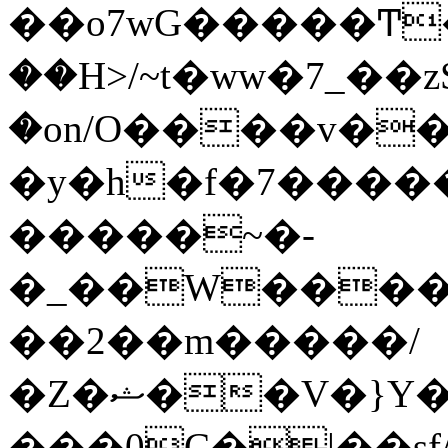
��o7wG�����Ͳ
��H>/~t�ww�7_��z
�on/O����v�
�y�h�f�7����
�����~�-
�_��W����;
��2��m�����/
�Z�ޝ��V�}Y�I�ծ�O�����S��]z��w��7�޷�����h���u��7w.ϻ���8X��ͮ�����W�dm�Jߜ��q/>?
���0C�|��sf