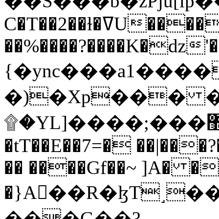
C�T��2��ɫ�ߜU����2�L�����m" �
��%����?����K�ǳ'�
{�ync���a1����
�)�Xp��� �
۩�YL]����;���׿�޽������+��k��o���O�Zt�6�[a��v_r;�b�f���==
�tT��E��7=� ��|���?
�� ����Gf��~ ]A� �
�}A��R�ɮT˼�
���G��?