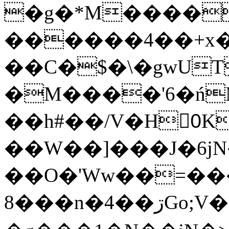
�g�*M����
������4��+x�
��C�$�\�gwUT
�M����'6�ń
��h#��/V�H0ٍK�7'�1�L�A�2
��W��]���J�6jN
��O�'Ww��=���
�8��n�4��ڗGo;V���y��4����n�7�v���Lu�/