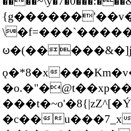
����~\y�7�0���:���&�_DN#�
{g������'��v�
\�f=���`�����
ꧽ�(�����&�]j
ǫ�*8�x���Km�v
�o.�"�@t��xp�
���t�~o'�8{|zZ^[�
�c��u���7_xg{���Q�n4���