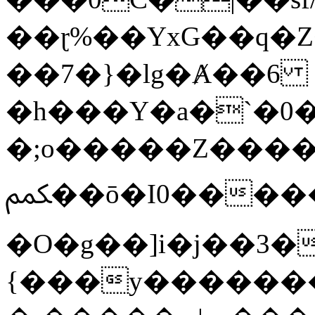
��ɽ%��YxG��q�
��7�}�lg�Ⱥ��6
�h���Y�a�`�0�
�;o�����Z������
ﶻ��ō�I0�����o�b�{L������3����2�O.z���/
�O�g��]i�j��3�u�̨S;�ܳ
{���y������