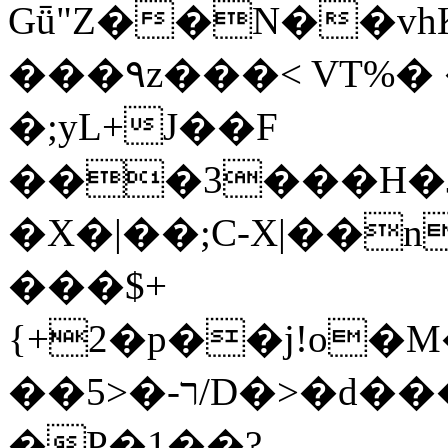
Gǖ"Z��N��v
���٩z���< VT%� �}z�XEu�<ं�Q!
�;yL+J��F
���3���H�J:~�
�X�|��;Ϲ-X|��n
���$+
{+2�p��j!o�
��ר-�<5/D�>�d�����1!u8JP�@TE�
�P�1��?