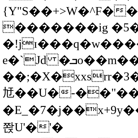
{Y"S��+>W�^F�
�������ig �5
�!jɪ���q�w��
e�`Jd �ܒo��m��1��d|
��;�X�xxsrr�
㝼��U�-��"��zȿ
�E_�7�j��x+9y�
쫝U'�'�