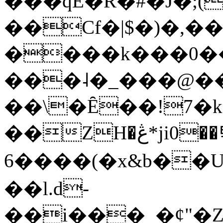
���qE�Ŕ�#�J�;(
��Cf�|$�)�,�
����k���0�
���˨�_���@��
��\�Ȇ��!7�k
��ZH�ڠ*ji0��탃
6����(�x&b��
��l.d-
��i���_�ȼ"�Z�����׋����\�\�w3�|W'�L8y<#�Y�HX�*b��.̏