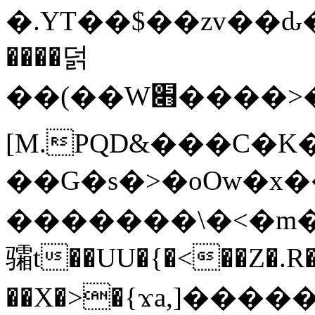
�.YT��$��zv��ԃ
����덝
��(��W׋����>��O>�d�%Y�@�@ڻ<�z{rc&׻��z�����AeK�^�����������˩t��=x~
[M.PQD&���C�K
��G�s�>�oOw�x�
�������\�<�m�PU�5�Ǉ*X�
骦t��UU�{�<��Z�.R�
��X�>�{ϫa,]�����