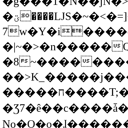
�g���1�N��jN�
�ؾ����ǇS�~�<�=]����^vz��{{��t�%
7w�Y�i����
�|~�>�n�����
�8~��������
��>K_�����j��
�����ח����T;�uU�w��oovW�N�\�v�̓��N��6xz��z^��s�;
�Ʒ7�ê��c����ǡ�Oo
No�O�o�ɺ����