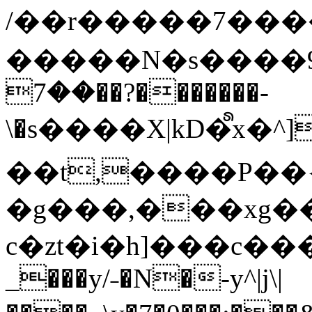
/��r�����7��
�����N�s����9�j
��7��?�������-
\�s����X|kD�᩺x
��t,����P��{
�g���,���xg�
c�zt�i�h]���c���
_���y/˗�N�-y^|j\|