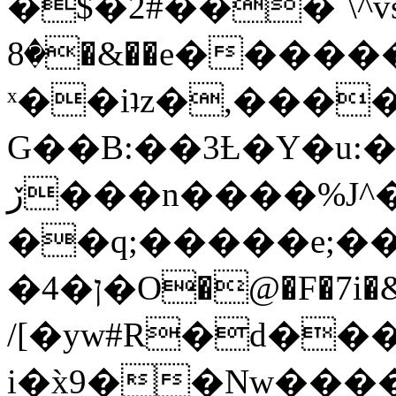
�$�2#���`\^vs
�8�&��e�������:�\���{��9�����g��f�r?
ˣ��iʇz�,���
G��B:��3Ƚ�Y�u:�
ڒ���n����%J^�}
��q;�����e;��
/[�yw#R�d���
i�x̀9��Nw����