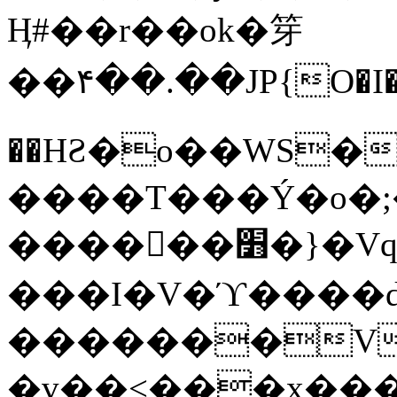
Ӊ#��r��ok�笌
��۴��.��JP{O�I
��ΗƧ�o��WS�
����T���Ý�o�;����������
������׻�}�Vq���j¯���P�.QwO�ｓ
���I�V�ϓ����d
�������V
�v��<���x���ۻ��a���R_�n���