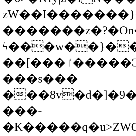
zW��I�������}�
�������z�?�O
ϟ���w��}��
��[���ٵ�����Ͻ���������x�ս��Apq�����޻�V����O�cp����ٝy{����:�k�ןNݯOOCyx6���&���?
���s���
���8v�d�]�9��6
���-
�K�����q�u>ZWOO�w��߼��W�a���p��