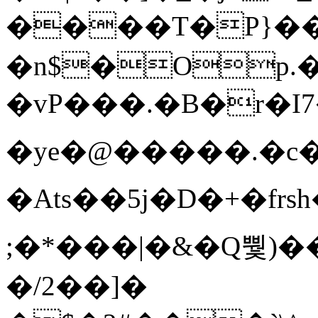
����T�Ρ}�
�n$�Op.
�vP���.�B�r�I7�gp~H
�ye�@��� ��.�c
�Ats��5j�D�+�fr
;�*���|�&�Q뿿)�
�/2��]�