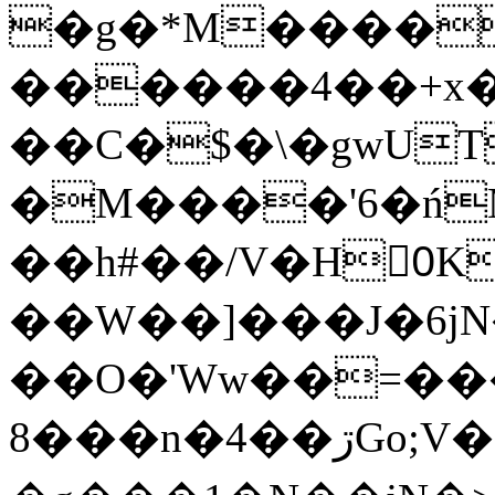
�g�*M����
������4��+x�
��C�$�\�gwUT
�M����'6�ń
��h#��/V�H0ٍK�7'�1�L�A�2
��W��]���J�6jN
��O�'Ww��=���
�8��n�4��ڗGo;V���y��4����n�7�v���Lu�/