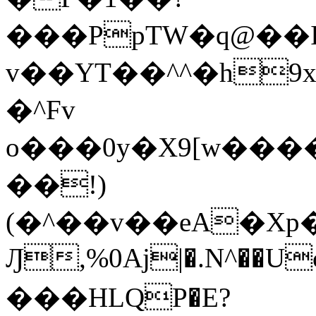
���PpTW�q@��
v��YT��^^�h9x
�^Fv
o���0y�X9[w��
��!)
(�^��v��eA�Xp�>0�+*���h����s�ײT)D$%�AQ�To�*�>W�^�=�.
Ԓ,%0Aj|�.N^��Uc
���HLQP�E?