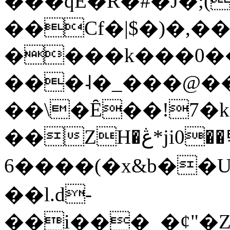
���qE�Ŕ�#�J�;(
��Cf�|$�)�,�
����k���0�
���˨�_���@��
��\�Ȇ��!7�k
��ZH�ڠ*ji0��탃
6����(�x&b��
��l.d-
��i���_�ȼ"�Z�����׋����\�\�w3�|W'�L8y<#�Y�HX�*b��.̏