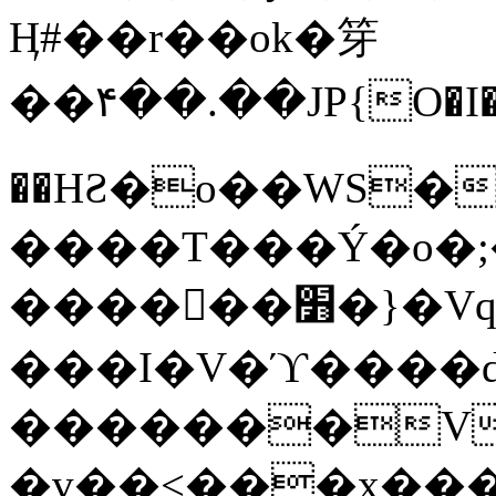
Ӊ#��r��ok�笌
��۴��.��JP{O�I
��ΗƧ�o��WS�
����T���Ý�o�;����������
������׻�}�Vq���j¯���P�.QwO�ｓ
���I�V�ϓ����d
�������V
�v��<���x���ۻ��a���R_�n���