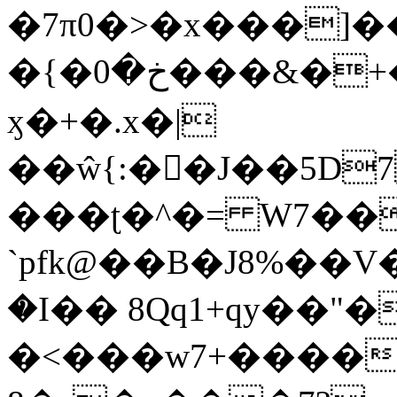
�7π0�>�x���]
�{�خ�0���&�+�zwYFEÙ4�~�_�̾�
ӽ�+�.x�|
��ŵ{:��J��5D7��
���ʈ�^�= W7��
`pfk@��B�J8%��V����\ߤ��/o��d��6b�@��J�tqw3�}>Y]������<�b��̌��{B���~v_v��fT`��88��
�I�� 8Qq1+qy��"�
�<���w󠒪7+�����X�n�F�a��M