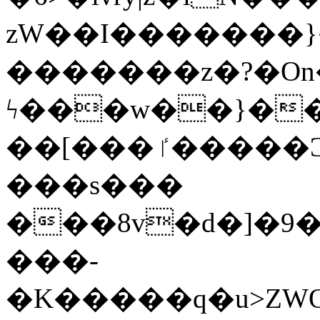
zW��I�������}�
�������z�?�O
ϟ���w��}��
��[���ٵ�����Ͻ���������x�ս��Apq�����޻�V����O�cp����ٝy{����:�k�ןNݯOOCyx6���&���?
���s���
���8v�d�]�9��6
���-
�K�����q�u>ZWOO�w��߼��W�a���p��