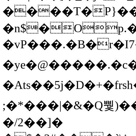
����T�Ρ}�
�n$�Op.
�vP���.�B�r�I7�gp~H
�ye�@��� ��.�c
�Ats��5j�D�+�fr
;�*���|�&�Q뿿)�
�/2��]�