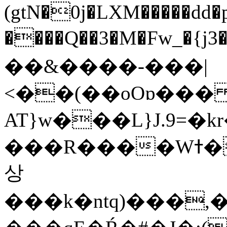
(gtN�0j�LXM�����dd
����Q��3�M�Fw_�{j3��]=����
��&����-���|
<��(��oOɒ���
AT}w���L}J.9=�
���R����Wߙ���o�O���ӯ��������?
상
���k�ntq)���,