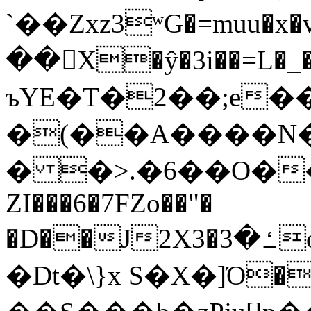
`��Zxz3ʷG�=muu�
��񛆻X�ŷ�3i��=L�
ъYE�T�2��;e�
�(��A����
� �>.�6��O��
ZI���6�7FZo��"�
�D��J2X3�ߑ�3o�|aak�q�@����]�K���w���r;�
�Dt�\}x S�X�]Ό�