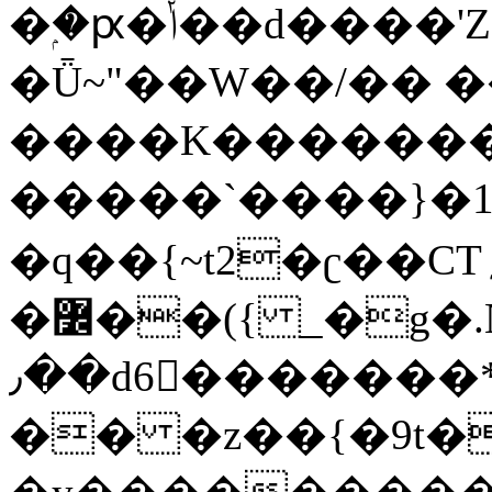
�ۭ�ԗ�ݳ��d����'Z����>!pQ}
�Ǖ~"��W��/�� ��
����K�������
�����`����}�1
�q��{~t2�ʗ��CT؍���������{�~}ur����u�}o����(�:�j���=����{�۝Vo�An��J^��������M\M�'{{l�i
�߼��({ _�g�.Nfӻg����f7z91o^��̤^�>��2�`�:|#dk�{>�>>&�tsw�Nwo�?
٫��d6򆧇�������*��[|^]oo���NW~zz>�X&�u�=K?
�� �z��{�9t�