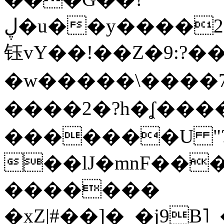
ڸ�u��y����2o�Gc���t!W���k+(���
钰vY��!��Z�9:?� �
�w�����\����7�
����2�?h�ʆ 
�������U "?
��lJ�mnF��
�������
�xZ|#��]�_�j9B