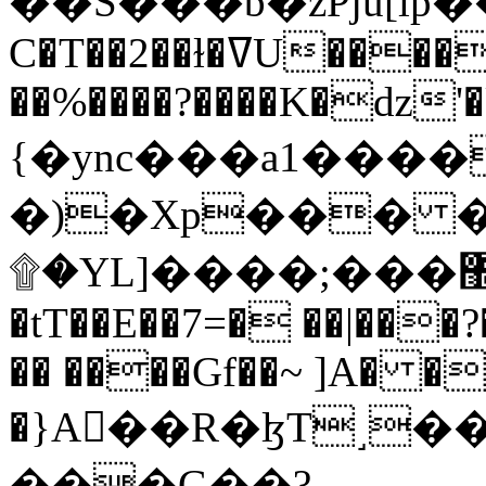
C�T��2��ɫ�ߜU����2�L�����m" �
��%����?����K�ǳ'�
{�ync���a1����
�)�Xp��� �
۩�YL]����;���׿�޽������+��k��o���O�Zt�6�[a��v_r;�b�f���==
�tT��E��7=� ��|���?
�� ����Gf��~ ]A� �
�}A��R�ɮT˼�
���G��?