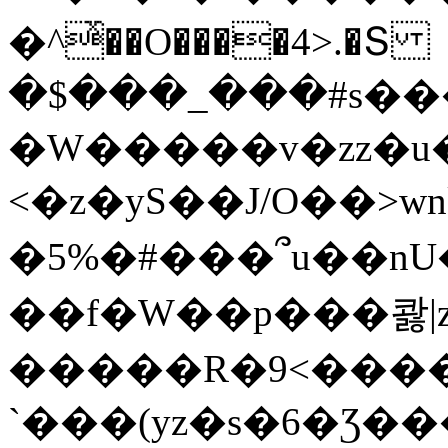
�^ͯ��O����4>.�Տ
�$���_���#s��
�W�����v�zz�u�
<�z�yS��J/O��>wn
�5%�#���՞u��nU
��f�W��p���콿|z
�����R�9<����
`���(yz�s�6�Ʒ�