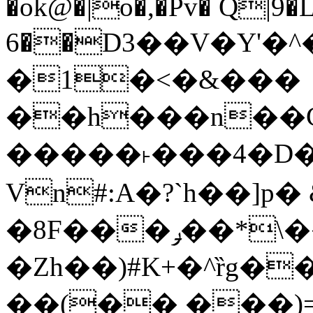
�ok@�|o�,�Pv� Q|9
6��D3��V�Y'�
�1�<�&���
��h���n��Cd
�����˫���4�D�
Vn#:A�?`h��]p�
�8F���ݛ��*\��U��S
�Zh��)#K+�^ȑg�
��(�� ���)=�