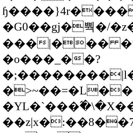
ɧ����}4r����
�G0��gj�뿩�/�z
���|��� �
�o���_��?
�;��������|
�>~��=�L��
�YL�`���߬�\�X�
��z|x�:��8�