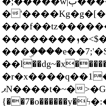
�;�����w|ٻ����<-
�'����Kg�g�[�k
���f��tz�����
��������ܙ�<$��������s���
���ۣ����e��7;'�Sc����ߋv
��l��dg~�x������G��6�{`�g���ݝ
�r�x����q��1
ޕN����t�~�>�G�{�Wރ�sl̞�@x_:�ˏ��՛��zU;wk�F�m�q}
{��7�o������y�