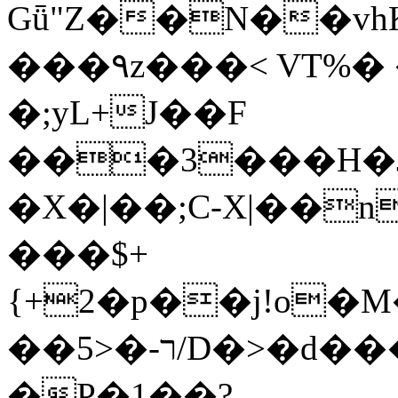
Gǖ"Z��N��v
���٩z���< VT%� �}z�XEu�<ं�Q!
�;yL+J��F
���3���H�J:~�
�X�|��;Ϲ-X|��n
���$+
{+2�p��j!o�
��ר-�<5/D�>�d�����1!u8JP�@TE�
�P�1��?