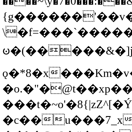
����~\y�7�0���:���&�_DN#�
{g������'��v�
\�f=���`�����
ꧽ�(�����&�]j
ǫ�*8�x���Km�v
�o.�"�@t��xp�
���t�~o'�8{|zZ^[�
�c��u���7_xg{���Q�n4���