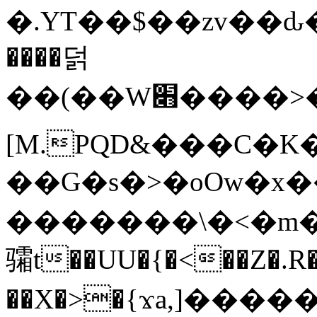
�.YT��$��zv��ԃ
����덝
��(��W׋����>��O>�d�%Y�@�@ڻ<�z{rc&׻��z�����AeK�^�����������˩t��=x~
[M.PQD&���C�K
��G�s�>�oOw�x�
�������\�<�m�PU�5�Ǉ*X�
骦t��UU�{�<��Z�.R�
��X�>�{ϫa,]�����