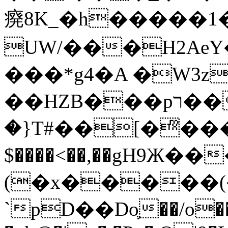
㾱8K_�h�����1
UW/���H2AeY�
���*g4�A �W3z
��HZB���pר��b�wO�N��{@H�m�F{���ۣ��?
�}T#��[�ͫ���
$����<��,��gH9Ж
(�x�����
`pD��Do֛��/o��