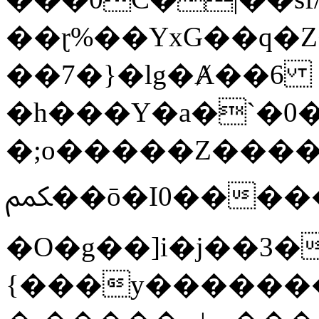
��ɽ%��YxG��q�
��7�}�lg�Ⱥ��6
�h���Y�a�`�0�
�;o�����Z������
ﶻ��ō�I0�����o�b�{L������3����2�O.z���/
�O�g��]i�j��3�u�̨S;�ܳ
{���y������