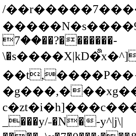
/��r�����7��
�����N�s����9�j
��7��?�������-
\�s����X|kD�᩺x
��t,����P��{
�g���,���xg�
c�zt�i�h]���c���
_���y/˗�N�-y^|j\|