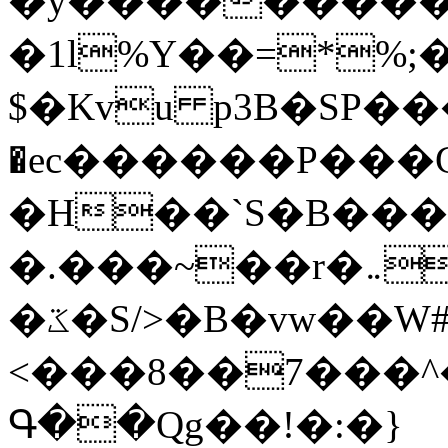
�y�����������
�1l%Y��=*%
$�Kvu p3B�SP�
�ec������P���G
�H��`S�B��
�.���~��r�޼�}�܅�mؕWu���K}
�ػ�S/>�B�vw��W#�I��*]\W��)Ħ�1��fC}
<���8��7���
Գ��Qg��!�:�}