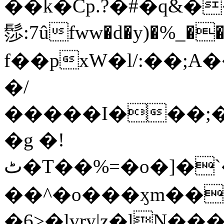
��k�Cp.?�#�q&�
髿:7ûfww�d�y)�%_�����>
f��pxW�l/:��;A
�/
�����I���;�
�g �!
ٹ�T��%=�o�]�`�8mxݽ������˳���0�n̾X'��3ǘ9����������I�&��G�������z>��]�%��/
��^�o���ӽm��ܑ�wOooOn���������
�6>�lvry|z�lN���