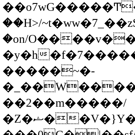
��o7wG�����Ͳ
��H>/~t�ww�7_��z
�on/O����v�
�y�h�f�7����
�����~�-
�_��W����;
��2��m�����/
�Z�ޝ��V�}Y�I�ծ�O�����S��]z��w��7�޷�����h���u��7w.ϻ���8X��ͮ�����W�dm�Jߜ��q/>?
���0C�|��sf