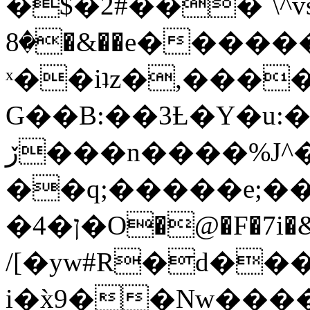
�$�2#���`\^vs
�8�&��e�������:�\���{��9�����g��f�r?
ˣ��iʇz�,���
G��B:��3Ƚ�Y�u:�
ڒ���n����%J^�}
��q;�����e;��
/[�yw#R�d���
i�x̀9��Nw����