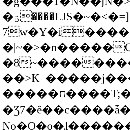
�g���1�N��jN�
�ؾ����ǇS�~�<�=]����^vz��{{��t�%
7w�Y�i����
�|~�>�n�����
�8~��������
��>K_�����j��
�����ח����T;�uU�w��oovW�N�\�v�̓��N��6xz��z^��s�;
�Ʒ7�ê��c����ǡ�Oo
No�O�o�ɺ����