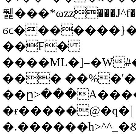
뛡���*ωzz���J^f�o
ϭc�������}��
�
�F�
����ML�]=�W#
��� ��%�'�
��ը>���A����
�ɍ�����@�q�|
�.������h>^^_�