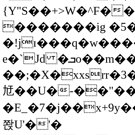
{Y"S��+>W�^F�
�������ig �5
�!jɪ���q�w��
e�`Jd �ܒo��m��1��d|
��;�X�xxsrr�
㝼��U�-��"��zȿ
�E_�7�j��x+9y�
쫝U'�'�