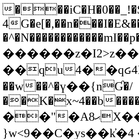
���iC�H�0��_!
4G�e[�,��n���I�E&��
�^�N������������mI��p�
������z�I2>z��
��qu4��qᏽ4H&A
��w��^�ү��{nƓ�/
��K�x~4��b�����
��"�Aޙ8X��M��K�D
}w<9��C�ys��k҆�޼� :���4�� 4�E0���oӮ�