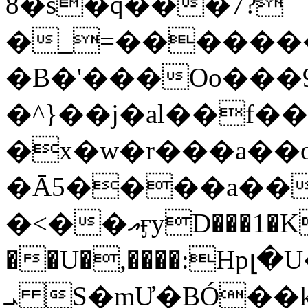
8�s�q���7?
�_=�����
�B�'���Oo���9
�^}��j�al��f
�x�w�r���a�
�Ā5����a��
�<��އӻyD���1�KS�w���!
��U�,����:Hpլ�U�K��_y4߼��O���
ܝ S�mƯ�BÓ�