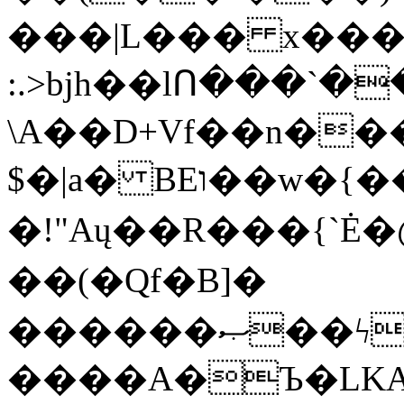
���|L��� x���b
:.>bjh��lՈ���`
\A��D+Vf��n��
$�|a� BEו��w�{���;���q�X��d%�������W� hU�(�1�Ū}9�S�F<��i�L3�;�
�!"Aų��R���{`
��(�Qf�B]�
������ޞ��ϟak��r��_39$�8�p���7�2�yIZ�R��x��/
����A�Ъ�LKA