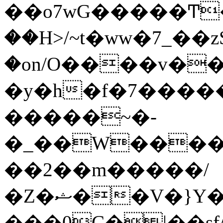
��o7wG�����Ͳ
��H>/~t�ww�7_��z
�on/O����v�
�y�h�f�7����
�����~�-
�_��W����;
��2��m�����/
�Z�ޝ��V�}Y�I�ծ�O�����S��]z��w��7�޷�����h���u��7w.ϻ���8X��ͮ�����W�dm�Jߜ��q/>?
���0C�|��sf