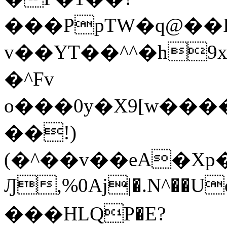
���PpTW�q@��
v��YT��^^�h9x
�^Fv
o���0y�X9[w��
��!)
(�^��v��eA�Xp�>0�+*���h����s�ײT)D$%�AQ�To�*�>W�^�=�.
Ԓ,%0Aj|�.N^��Uc
���HLQP�E?