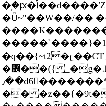
�ۭ�ԗ�ݳ��d����'Z����>!pQ}
�Ǖ~"��W��/�� ��
����K�������
�����`����}�1
�q��{~t2�ʗ��CT؍���������{�~}ur����u�}o����(�:�j���=����{�۝Vo�An��J^��������M\M�'{{l�i
�߼��({ _�g�.Nfӻg����f7z91o^��̤^�>��2�`�:|#dk�{>�>>&�tsw�Nwo�?
٫��d6򆧇�������*��[|^]oo���NW~zz>�X&�u�=K?
�� �z��{�9t�