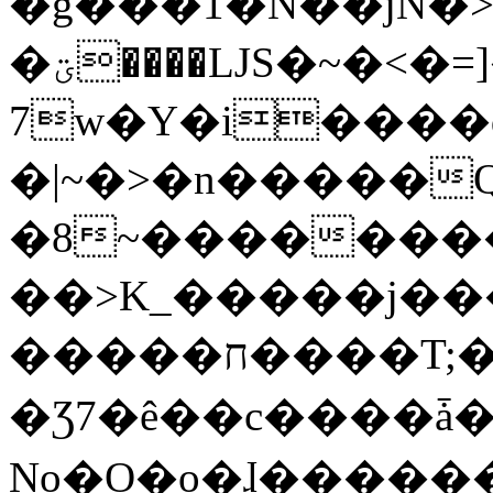
�g���1�N��jN�
�ؾ����ǇS�~�<�=]����^vz��{{��t�%
7w�Y�i����
�|~�>�n�����
�8~��������
��>K_�����j��
�����ח����T;�uU�w��oovW�N�\�v�̓��N��6xz��z^��s�;
�Ʒ7�ê��c����ǡ�Oo
No�O�o�ɺ����