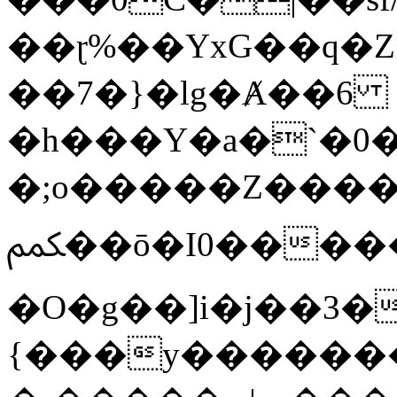
��ɽ%��YxG��q�
��7�}�lg�Ⱥ��6
�h���Y�a�`�0�
�;o�����Z������
ﶻ��ō�I0�����o�b�{L������3����2�O.z���/
�O�g��]i�j��3�u�̨S;�ܳ
{���y������