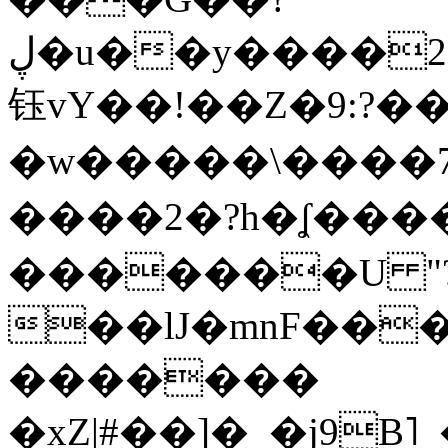
ڸ�u��y����2o�Gc���t!W���k+(���
钰vY��!��Z�9:?� �
�w�����\����7�
����2�?h�ʆ 
�������U "?
��lJ�mnF��
�������
�xZ|#��]�_�j9B