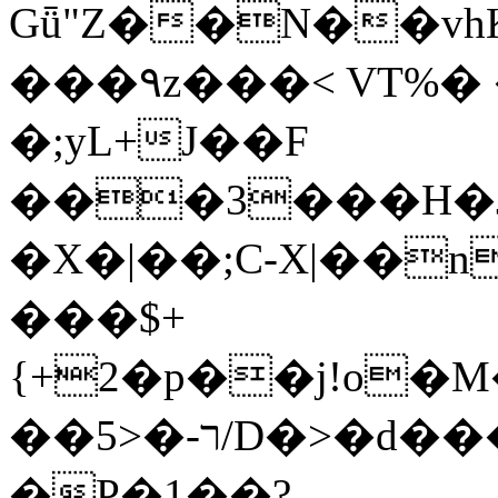
Gǖ"Z��N��v
���٩z���< VT%� �}z�XEu�<ं�Q!
�;yL+J��F
���3���H�J:~�
�X�|��;Ϲ-X|��n
���$+
{+2�p��j!o�
��ר-�<5/D�>�d�����1!u8JP�@TE�
�P�1��?