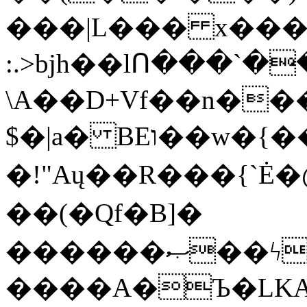
���|L��� x���b
:.>bjh��lՈ���`
\A��D+Vf��n��
$�|a� BEו��w�{���;���q�X��d%�������W� hU�(�1�Ū}9�S�F<��i�L3�;�
�!"Aų��R���{`
��(�Qf�B]�
������ޞ��ϟak��r��_39$�8�p���7�2�yIZ�R��x��/
����A�Ъ�LKA