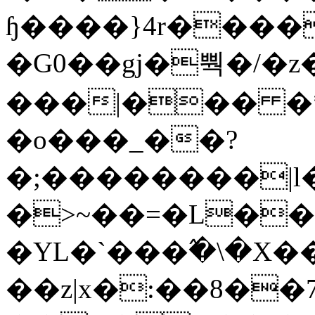
ɧ����}4r����
�G0��gj�뿩�/�z
���|��� �
�o���_��?
�;��������|
�>~��=�L��
�YL�`���߬�\�X�
��z|x�:��8�