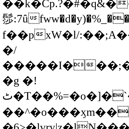
��k�Cp.?�#�q&�
髿:7ûfww�d�y)�%_�����>
f��pxW�l/:��;A
�/
�����I���;�
�g �!
ٹ�T��%=�o�]�`�8mxݽ������˳���0�n̾X'��3ǘ9����������I�&��G�������z>��]�%��/
��^�o���ӽm��ܑ�wOooOn���������
�6>�lvry|z�lN���