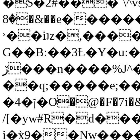
�$�2#���`\^vs
�8�&��e�������:�\���{��9�����g��f�r?
ˣ��iʇz�,���
G��B:��3Ƚ�Y�u:�
ڒ���n����%J^�}
��q;�����e;��
/[�yw#R�d���
i�x̀9��Nw����