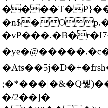
����T�Ρ}�
�n$�Op.
�vP���.�B�r�I7�gp~H
�ye�@��� ��.�c
�Ats��5j�D�+�fr
;�*���|�&�Q뿿)�
�/2��]�