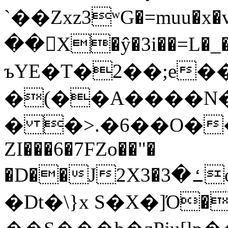
`��Zxz3ʷG�=muu�
��񛆻X�ŷ�3i��=L�
ъYE�T�2��;e�
�(��A����
� �>.�6��O��
ZI���6�7FZo��"�
�D��J2X3�ߑ�3o�|aak�q�@����]�K���w���r;�
�Dt�\}x S�X�]Ό�