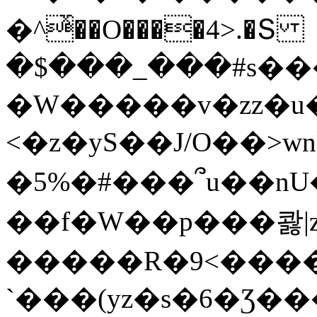
�^ͯ��O����4>.�Տ
�$���_���#s��
�W�����v�zz�u�
<�z�yS��J/O��>wn
�5%�#���՞u��nU
��f�W��p���콿|z
�����R�9<����
`���(yz�s�6�Ʒ�