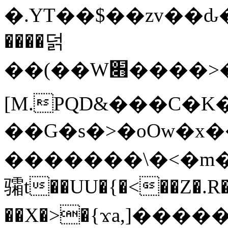
�.YT��$��zv��ԃ
����덝
��(��W׋����>��O>�d�%Y�@�@ڻ<�z{rc&׻��z�����AeK�^�����������˩t��=x~
[M.PQD&���C�K
��G�s�>�oOw�x�
�������\�<�m�PU�5�Ǉ*X�
骦t��UU�{�<��Z�.R�
��X�>�{ϫa,]�����