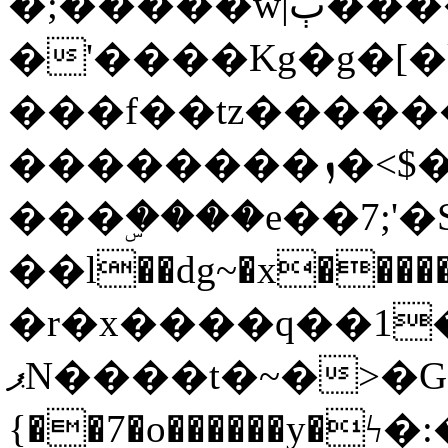
�;�����w|ٻ����<-
�'����Kg�g�[�k
���f��tz�����
��������ܙ�<$��������s���
���ۣ����e��7;'�Sc����ߋv
��l��dg~�x������G��6�{`�g���ݝ
�r�x����q��1
ޕN����t�~�>�G�{�Wރ�sl̞�@x_:�ˏ��՛��zU;wk�F�m�q}
{��7�o������y�