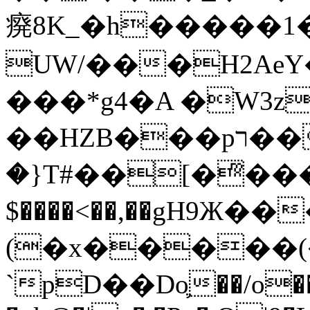
㾱8K_�h�����1
UW/���H2AeY�
���*g4�A �W3z
��HZB���pר��b�wO�N��{@H�m�F{���ۣ��?
�}T#��[�ͫ���
$����<��,��gH9Ж
(�x�����
`pD��Do֛��/o��