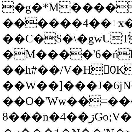
�g�*M����
������4��+x�
��C�$�\�gwUT
�M����'6�ń
��h#��/V�H0ٍK�7'�1�L�A�2
��W��]���J�6jN
��O�'Ww��=���
�8��n�4��ڗGo;V���y��4����n�7�v���Lu�/