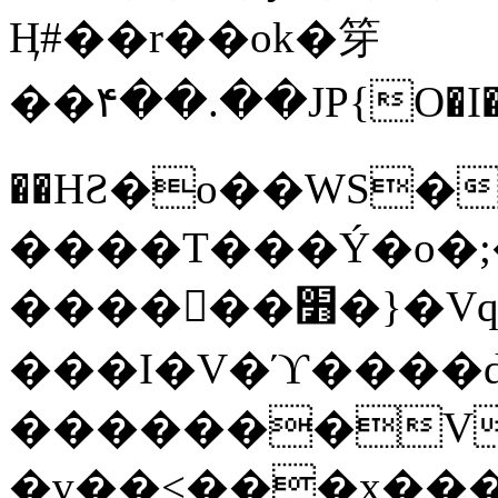
Ӊ#��r��ok�笌
��۴��.��JP{O�I
��ΗƧ�o��WS�
����T���Ý�o�;����������
������׻�}�Vq���j¯���P�.QwO�ｓ
���I�V�ϓ����d
�������V
�v��<���x���ۻ��a���R_�n���