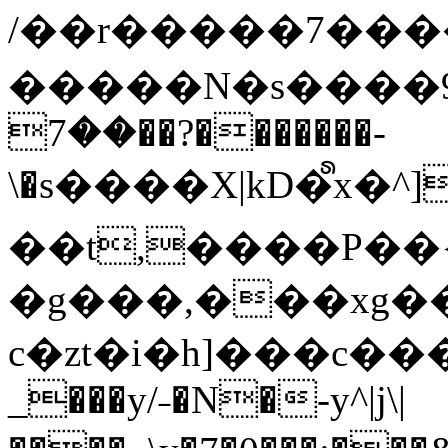
/��r�����7��
�����N�s����9�j
��7��?�������-
\�s����X|kD�᩺x
��t,����P��{
�g���,���xg�
c�zt�i�h]���c���
_���y/˗�N�-y^|j\|