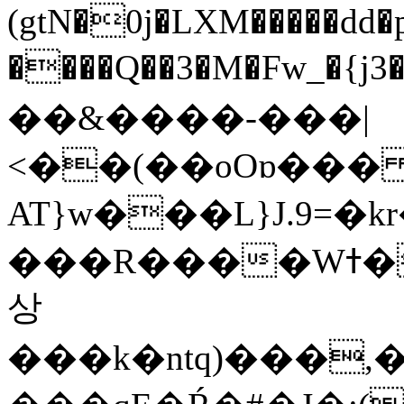
(gtN�0j�LXM�����dd
����Q��3�M�Fw_�{j3��]=����
��&����-���|
<��(��oOɒ���
AT}w���L}J.9=�
���R����Wߙ���o�O���ӯ��������?
상
���k�ntq)���,