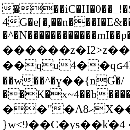
���iC�H�0��_!
4G�e[�,��n���I�E&��
�^�N������������mI��p�
������z�I2>z��
��qu4��qᏽ4H&A
��w��^�ү��{nƓ�/
��K�x~4��b�����
��"�Aޙ8X��M��K�D
}w<9��C�ys��k҆�޼� :���4�� 4�E0���oӮ�