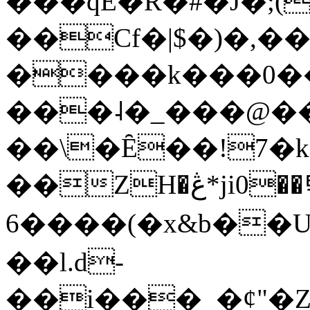
���qE�Ŕ�#�J�;(
��Cf�|$�)�,�
����k���0�
���˨�_���@��
��\�Ȇ��!7�k
��ZH�ڠ*ji0��탃
6����(�x&b��
��l.d-
��i���_�ȼ"�Z�����׋����\�\�w3�|W'�L8y<#�Y�HX�*b��.̏