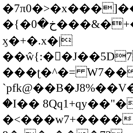
�7π0�>�x���]
�{�خ�0���&�+�zwYFEÙ4�~�_�̾�
ӽ�+�.x�|
��ŵ{:��J��5D7��
���ʈ�^�= W7��
`pfk@��B�J8%��V����\ߤ��/o��d��6b�@��J�tqw3�}>Y]������<�b��̌��{B���~v_v��fT`��88��
�I�� 8Qq1+qy��"�
�<���w󠒪7+�����X�n�F�a��M