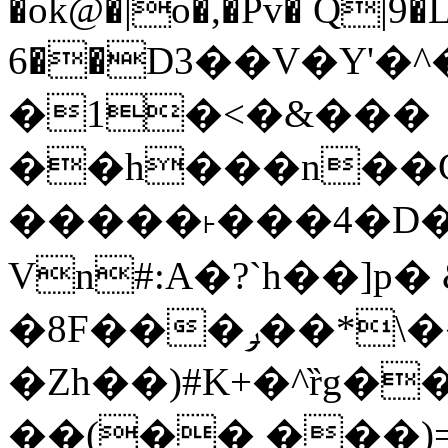
�ok@�|o�,�Pv� Q|9
6��D3��V�Y'�
�1�<�&���
��h���n��Cd
�����˫���4�D�
Vn#:A�?`h��]p�
�8F���ݛ��*\��U��S
�Zh��)#K+�^ȑg�
��(�� ���)=�