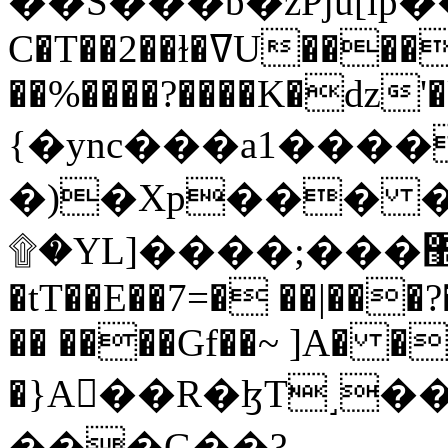
C�T��2��ɫ�ߜU����2�L�����m" �
��%����?����K�ǳ'�
{�ync���a1����
�)�Xp��� �
۩�YL]����;���׿�޽������+��k��o���O�Zt�6�[a��v_r;�b�f���==
�tT��E��7=� ��|���?
�� ����Gf��~ ]A� �
�}A��R�ɮT˼�
���G��?