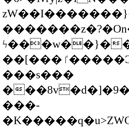
zW��I�������}�
�������z�?�O
ϟ���w��}��
��[���ٵ�����Ͻ���������x�ս��Apq�����޻�V����O�cp����ٝy{����:�k�ןNݯOOCyx6���&���?
���s���
���8v�d�]�9��6
���-
�K�����q�u>ZWOO�w��߼��W�a���p��