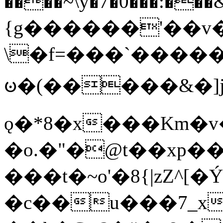
����~\y�7�0���:���&�_DN#�
{g������'��v�
\�f=���`�����
ꧽ�(�����&�]j
ǫ�*8�x���Km�v
�o.�"�@t��xp�
���t�~o'�8{|zZ^[�
�c��u���7_xg{���Q�n4���