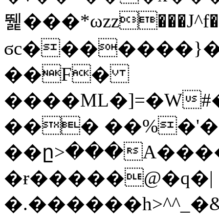
뛡���*ωzz���J^f�o
ϭc�������}��
�
�F�
����ML�]=�W#
��� ��%�'�
��ը>���A����
�ɍ�����@�q�|
�.������h>^^_�