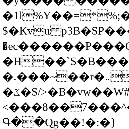
�y�����������
�1l%Y��=*%
$�Kvu p3B�SP�
�ec������P���G
�H��`S�B��
�.���~��r�޼�}�܅�mؕWu���K}
�ػ�S/>�B�vw��W#�I��*]\W��)Ħ�1��fC}
<���8��7���
Գ��Qg��!�:�}