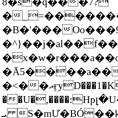
8�s�q���7?
�_=�����
�B�'���Oo���9
�^}��j�al��f
�x�w�r���a�
�Ā5����a��
�<��އӻyD���1�KS�w���!
��U�,����:Hpլ�U�K��_y4߼��O���
ܝ S�mƯ�BÓ�