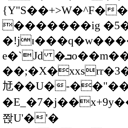
{Y"S��+>W�^F�
�������ig �5
�!jɪ���q�w��
e�`Jd �ܒo��m��1��d|
��;�X�xxsrr�
㝼��U�-��"��zȿ
�E_�7�j��x+9y�
쫝U'�'�