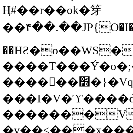
Ӊ#��r��ok�笌
��۴��.��JP{O�I
��ΗƧ�o��WS�
����T���Ý�o�;����������
������׻�}�Vq���j¯���P�.QwO�ｓ
���I�V�ϓ����d
�������V
�v��<���x���ۻ��a���R_�n���