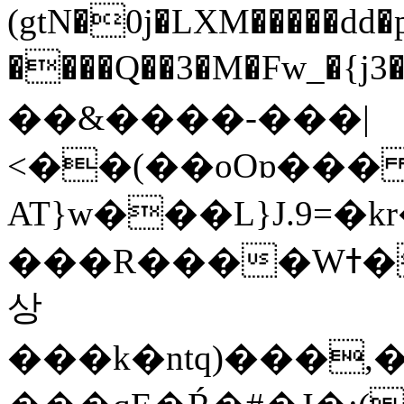
(gtN�0j�LXM�����dd
����Q��3�M�Fw_�{j3��]=����
��&����-���|
<��(��oOɒ���
AT}w���L}J.9=�
���R����Wߙ���o�O���ӯ��������?
상
���k�ntq)���,