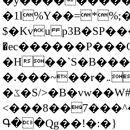
�y�����������
�1l%Y��=*%
$�Kvu p3B�SP�
�ec������P���G
�H��`S�B��
�.���~��r�޼�}�܅�mؕWu���K}
�ػ�S/>�B�vw��W#�I��*]\W��)Ħ�1��fC}
<���8��7���
Գ��Qg��!�:�}