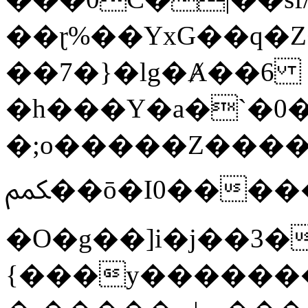
��ɽ%��YxG��q�
��7�}�lg�Ⱥ��6
�h���Y�a�`�0�
�;o�����Z������
ﶻ��ō�I0�����o�b�{L������3����2�O.z���/
�O�g��]i�j��3�u�̨S;�ܳ
{���y������