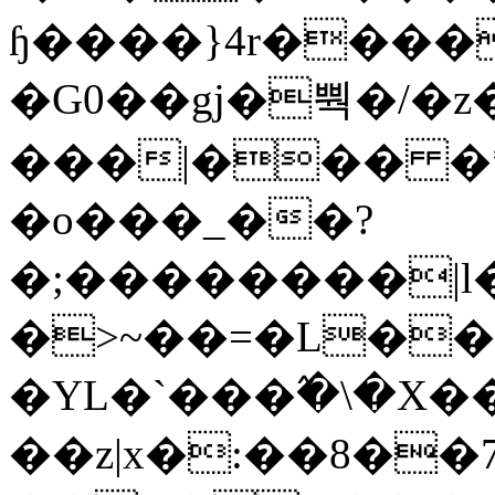
ɧ����}4r����
�G0��gj�뿩�/�z
���|��� �
�o���_��?
�;��������|
�>~��=�L��
�YL�`���߬�\�X�
��z|x�:��8�