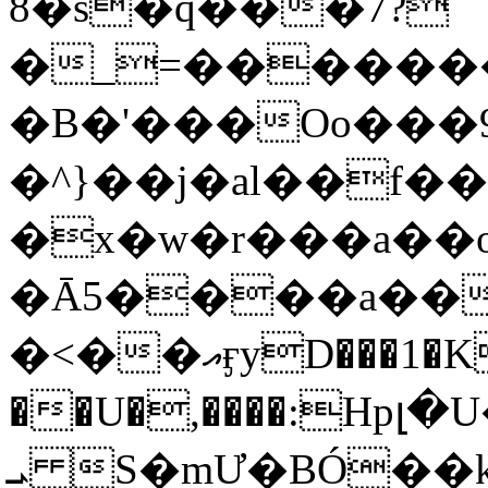
8�s�q���7?
�_=�����
�B�'���Oo���9
�^}��j�al��f
�x�w�r���a�
�Ā5����a��
�<��އӻyD���1�KS�w���!
��U�,����:Hpլ�U�K��_y4߼��O���
ܝ S�mƯ�BÓ�