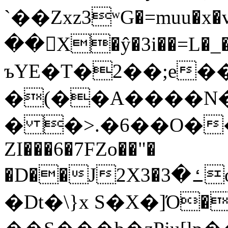
`��Zxz3ʷG�=muu�
��񛆻X�ŷ�3i��=L�
ъYE�T�2��;e�
�(��A����
� �>.�6��O��
ZI���6�7FZo��"�
�D��J2X3�ߑ�3o�|aak�q�@����]�K���w���r;�
�Dt�\}x S�X�]Ό�