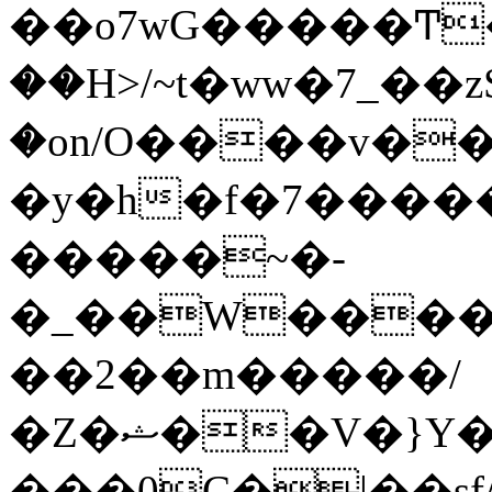
��o7wG�����Ͳ
��H>/~t�ww�7_��z
�on/O����v�
�y�h�f�7����
�����~�-
�_��W����;
��2��m�����/
�Z�ޝ��V�}Y�I�ծ�O�����S��]z��w��7�޷�����h���u��7w.ϻ���8X��ͮ�����W�dm�Jߜ��q/>?
���0C�|��sf