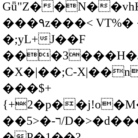
Gǖ"Z��N��v
���٩z���< VT%� �}z�XEu�<ं�Q!
�;yL+J��F
���3���H�J:~�
�X�|��;Ϲ-X|��n
���$+
{+2�p��j!o�
��ר-�<5/D�>�d�����1!u8JP�@TE�
�P�1��?