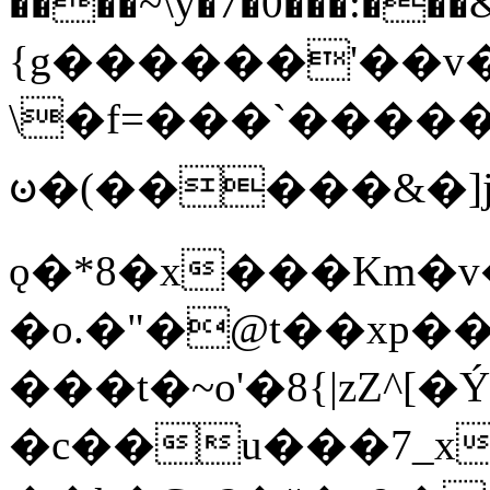
����~\y�7�0���:���&�_DN#�
{g������'��v�
\�f=���`�����
ꧽ�(�����&�]j
ǫ�*8�x���Km�v
�o.�"�@t��xp�
���t�~o'�8{|zZ^[�
�c��u���7_xg{���Q�n4���