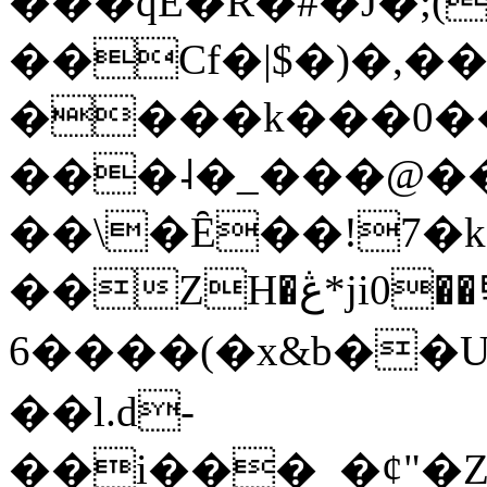
���qE�Ŕ�#�J�;(
��Cf�|$�)�,�
����k���0�
���˨�_���@��
��\�Ȇ��!7�k
��ZH�ڠ*ji0��탃
6����(�x&b��
��l.d-
��i���_�ȼ"�Z�����׋����\�\�w3�|W'�L8y<#�Y�HX�*b��.̏