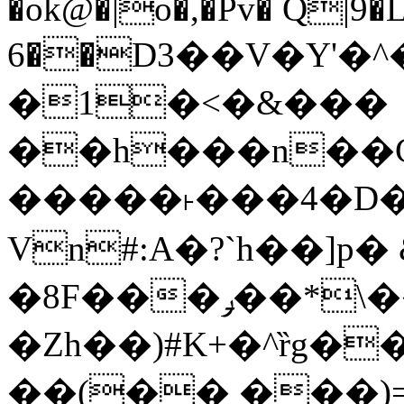
�ok@�|o�,�Pv� Q|9
6��D3��V�Y'�
�1�<�&���
��h���n��Cd
�����˫���4�D�
Vn#:A�?`h��]p�
�8F���ݛ��*\��U��S
�Zh��)#K+�^ȑg�
��(�� ���)=�