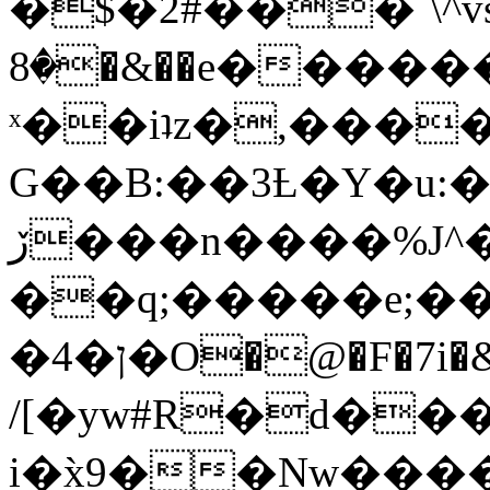
�$�2#���`\^vs
�8�&��e�������:�\���{��9�����g��f�r?
ˣ��iʇz�,���
G��B:��3Ƚ�Y�u:�
ڒ���n����%J^�}
��q;�����e;��
/[�yw#R�d���
i�x̀9��Nw����