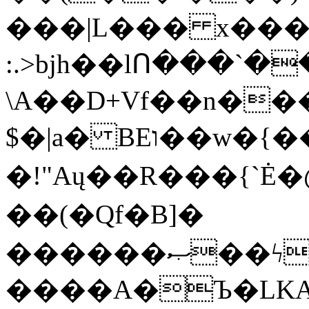
���|L��� x���b
:.>bjh��lՈ���`
\A��D+Vf��n��
$�|a� BEו��w�{���;���q�X��d%�������W� hU�(�1�Ū}9�S�F<��i�L3�;�
�!"Aų��R���{`
��(�Qf�B]�
������ޞ��ϟak��r��_39$�8�p���7�2�yIZ�R��x��/
����A�Ъ�LKA