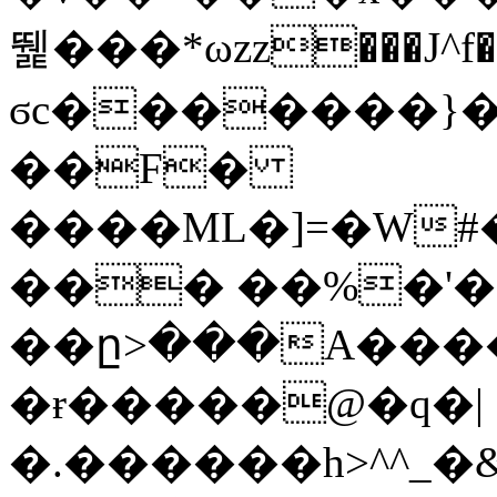
뛡���*ωzz���J^f�o
ϭc�������}��
�
�F�
����ML�]=�W#
��� ��%�'�
��ը>���A����
�ɍ�����@�q�|
�.������h>^^_�