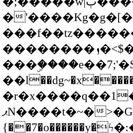
�;�����w|ٻ����<-
�'����Kg�g�[�k
���f��tz�����
��������ܙ�<$��������s���
���ۣ����e��7;'�Sc����ߋv
��l��dg~�x������G��6�{`�g���ݝ
�r�x����q��1
ޕN����t�~�>�G�{�Wރ�sl̞�@x_:�ˏ��՛��zU;wk�F�m�q}
{��7�o������y�