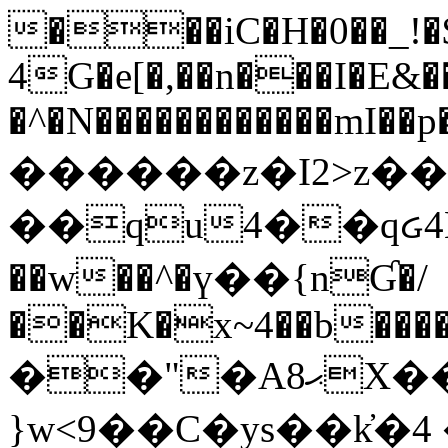
���iC�H�0��_!
4G�e[�,��n���I�E&��
�^�N������������mI��p�
������z�I2>z��
��qu4��qᏽ4H&A
��w��^�ү��{nƓ�/
��K�x~4��b�����
��"�Aޙ8X��M��K�D
}w<9��C�ys��k҆�޼� :���4�� 4�E0���oӮ�