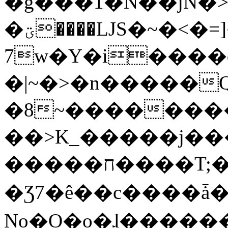
�g���1�N��jN�
�ؾ����ǇS�~�<�=]����^vz��{{��t�%
7w�Y�i����
�|~�>�n�����
�8~��������
��>K_�����j��
�����ח����T;�uU�w��oovW�N�\�v�̓��N��6xz��z^��s�;
�Ʒ7�ê��c����ǡ�Oo
No�O�o�ɺ����