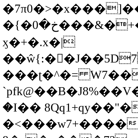
�7π0�>�x���]
�{�خ�0���&�+�zwYFEÙ4�~�_�̾�
ӽ�+�.x�|
��ŵ{:��J��5D7��
���ʈ�^�= W7��
`pfk@��B�J8%��V����\ߤ��/o��d��6b�@��J�tqw3�}>Y]������<�b��̌��{B���~v_v��fT`��88��
�I�� 8Qq1+qy��"�
�<���w󠒪7+�����X�n�F�a��M