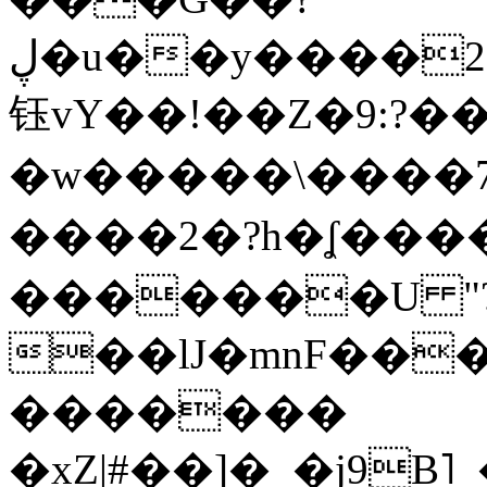
ڸ�u��y����2o�Gc���t!W���k+(���
钰vY��!��Z�9:?� �
�w�����\����7�
����2�?h�ʆ 
�������U "?
��lJ�mnF��
�������
�xZ|#��]�_�j9B