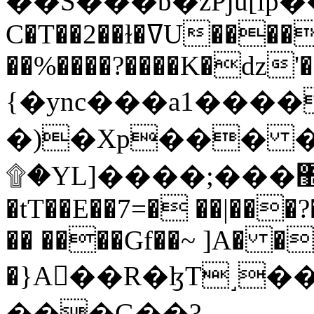
C�T��2��ɫ�ߜU����2�L�����m" �
��%����?����K�ǳ'�
{�ync���a1����
�)�Xp��� �
۩�YL]����;���׿�޽������+��k��o���O�Zt�6�[a��v_r;�b�f���==
�tT��E��7=� ��|���?
�� ����Gf��~ ]A� �
�}A��R�ɮT˼�
���G��?