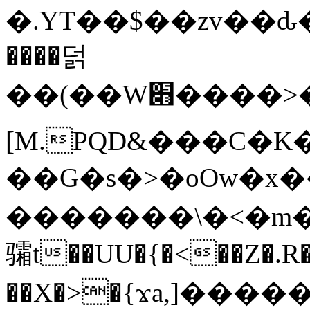
�.YT��$��zv��ԃ
����덝
��(��W׋����>��O>�d�%Y�@�@ڻ<�z{rc&׻��z�����AeK�^�����������˩t��=x~
[M.PQD&���C�K
��G�s�>�oOw�x�
�������\�<�m�PU�5�Ǉ*X�
骦t��UU�{�<��Z�.R�
��X�>�{ϫa,]�����