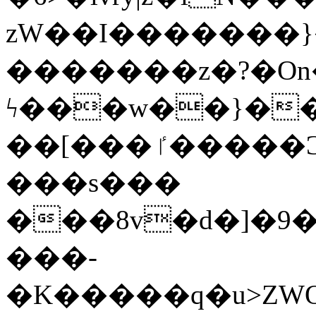
zW��I�������}�
�������z�?�O
ϟ���w��}��
��[���ٵ�����Ͻ���������x�ս��Apq�����޻�V����O�cp����ٝy{����:�k�ןNݯOOCyx6���&���?
���s���
���8v�d�]�9��6
���-
�K�����q�u>ZWOO�w��߼��W�a���p��