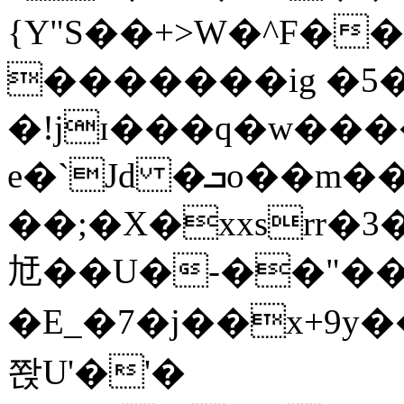
{Y"S��+>W�^F�
�������ig �5
�!jɪ���q�w��
e�`Jd �ܒo��m��1��d|
��;�X�xxsrr�
㝼��U�-��"��zȿ
�E_�7�j��x+9y�
쫝U'�'�