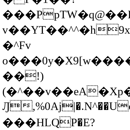
���PpTW�q@��
v��YT��^^�h9x
�^Fv
o���0y�X9[w��
��!)
(�^��v��eA�Xp�>0�+*���h����s�ײT)D$%�AQ�To�*�>W�^�=�.
Ԓ,%0Aj|�.N^��Uc
���HLQP�E?