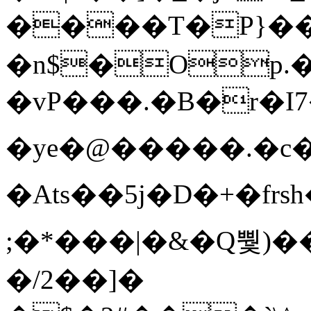
����T�Ρ}�
�n$�Op.
�vP���.�B�r�I7�gp~H
�ye�@��� ��.�c
�Ats��5j�D�+�fr
;�*���|�&�Q뿿)�
�/2��]�