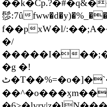
��k�Cp.?�#�q&�
髿:7ûfww�d�y)�%_�����>
f��pxW�l/:��;A
�/
�����I���;�
�g �!
ٹ�T��%=�o�]�`�8mxݽ������˳���0�n̾X'��3ǘ9����������I�&��G�������z>��]�%��/
��^�o���ӽm��ܑ�wOooOn���������
�6>�lvry|z�lN���