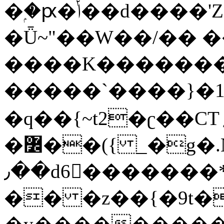
�ۭ�ԗ�ݳ��d����'Z����>!pQ}
�Ǖ~"��W��/�� ��
����K�������
�����`����}�1
�q��{~t2�ʗ��CT؍���������{�~}ur����u�}o����(�:�j���=����{�۝Vo�An��J^��������M\M�'{{l�i
�߼��({ _�g�.Nfӻg����f7z91o^��̤^�>��2�`�:|#dk�{>�>>&�tsw�Nwo�?
٫��d6򆧇�������*��[|^]oo���NW~zz>�X&�u�=K?
�� �z��{�9t�