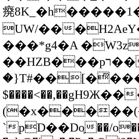
㾱8K_�h�����1
UW/���H2AeY�
���*g4�A �W3z
��HZB���pר��b�wO�N��{@H�m�F{���ۣ��?
�}T#��[�ͫ���
$����<��,��gH9Ж
(�x�����
`pD��Do֛��/o��