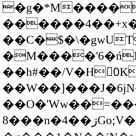
�g�*M����
������4��+x�
��C�$�\�gwUT
�M����'6�ń
��h#��/V�H0ٍK�7'�1�L�A�2
��W��]���J�6jN
��O�'Ww��=���
�8��n�4��ڗGo;V���y��4����n�7�v���Lu�/