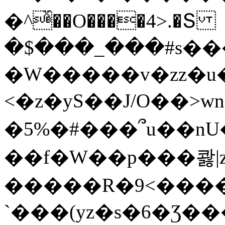
�^ͯ��O����4>.�Տ
�$���_���#s��
�W�����v�zz�u�
<�z�yS��J/O��>wn
�5%�#���՞u��nU
��f�W��p���콿|z
�����R�9<����
`���(yz�s�6�Ʒ�