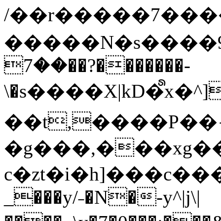
/��r�����7��
�����N�s����9�j
��7��?�������-
\�s����X|kD�᩺x
��t,����P��{
�g���,���xg�
c�zt�i�h]���c���
_���y/˗�N�-y^|j\|