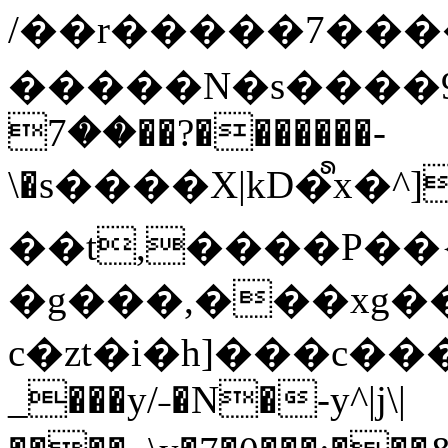
/��r�����7��
�����N�s����9�j
��7��?�������-
\�s����X|kD�᩺x
��t,����P��{
�g���,���xg�
c�zt�i�h]���c���
_���y/˗�N�-y^|j\|