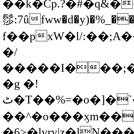
��k�Cp.?�#�q&�
髿:7ûfww�d�y)�%_�����>
f��pxW�l/:��;A
�/
�����I���;�
�g �!
ٹ�T��%=�o�]�`�8mxݽ������˳���0�n̾X'��3ǘ9����������I�&��G�������z>��]�%��/
��^�o���ӽm��ܑ�wOooOn���������
�6>�lvry|z�lN���