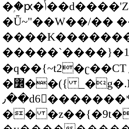
�ۭ�ԗ�ݳ��d����'Z����>!pQ}
�Ǖ~"��W��/�� ��
����K�������
�����`����}�1
�q��{~t2�ʗ��CT؍���������{�~}ur����u�}o����(�:�j���=����{�۝Vo�An��J^��������M\M�'{{l�i
�߼��({ _�g�.Nfӻg����f7z91o^��̤^�>��2�`�:|#dk�{>�>>&�tsw�Nwo�?
٫��d6򆧇�������*��[|^]oo���NW~zz>�X&�u�=K?
�� �z��{�9t�