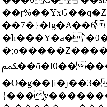
��ɽ%��YxG��q�
��7�}�lg�Ⱥ��6
�h���Y�a�`�0�
�;o�����Z������
ﶻ��ō�I0�����o�b�{L������3����2�O.z���/
�O�g��]i�j��3�u�̨S;�ܳ
{���y������