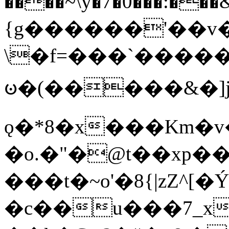
����~\y�7�0���:���&�_DN#�
{g������'��v�
\�f=���`�����
ꧽ�(�����&�]j
ǫ�*8�x���Km�v
�o.�"�@t��xp�
���t�~o'�8{|zZ^[�
�c��u���7_xg{���Q�n4���