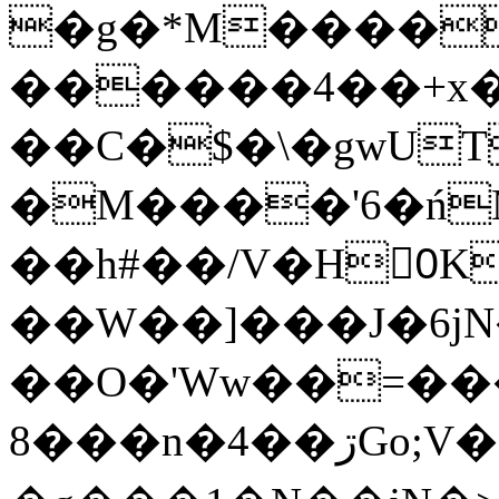
�g�*M����
������4��+x�
��C�$�\�gwUT
�M����'6�ń
��h#��/V�H0ٍK�7'�1�L�A�2
��W��]���J�6jN
��O�'Ww��=���
�8��n�4��ڗGo;V���y��4����n�7�v���Lu�/