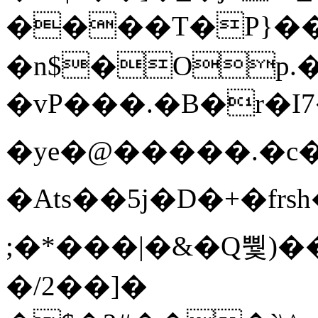
����T�Ρ}�
�n$�Op.
�vP���.�B�r�I7�gp~H
�ye�@��� ��.�c
�Ats��5j�D�+�fr
;�*���|�&�Q뿿)�
�/2��]�