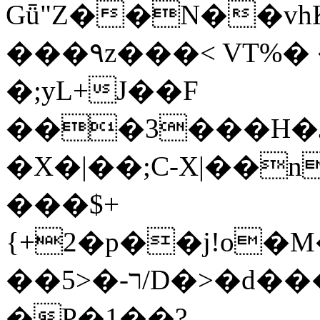
Gǖ"Z��N��v
���٩z���< VT%� �}z�XEu�<ं�Q!
�;yL+J��F
���3���H�J:~�
�X�|��;Ϲ-X|��n
���$+
{+2�p��j!o�
��ר-�<5/D�>�d�����1!u8JP�@TE�
�P�1��?