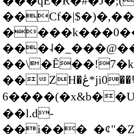
���qE�Ŕ�#�J�;(
��Cf�|$�)�,�
����k���0�
���˨�_���@��
��\�Ȇ��!7�k
��ZH�ڠ*ji0��탃
6����(�x&b��
��l.d-
��i���_�ȼ"�Z�����׋����\�\�w3�|W'�L8y<#�Y�HX�*b��.̏