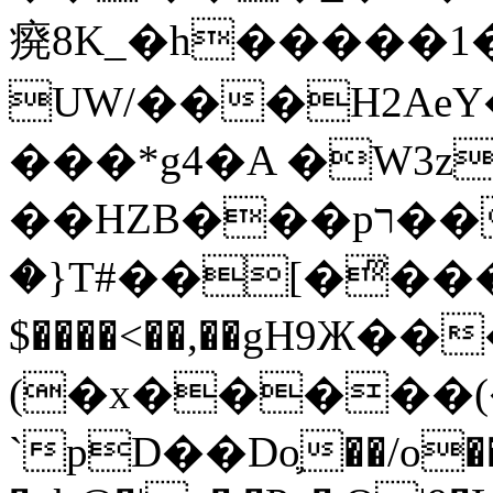
㾱8K_�h�����1
UW/���H2AeY�
���*g4�A �W3z
��HZB���pר��b�wO�N��{@H�m�F{���ۣ��?
�}T#��[�ͫ���
$����<��,��gH9Ж
(�x�����
`pD��Do֛��/o��