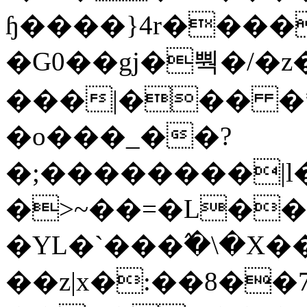
ɧ����}4r����
�G0��gj�뿩�/�z
���|��� �
�o���_��?
�;��������|
�>~��=�L��
�YL�`���߬�\�X�
��z|x�:��8�