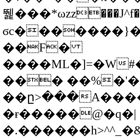
뛡���*ωzz���J^f�o
ϭc�������}��
�
�F�
����ML�]=�W#
��� ��%�'�
��ը>���A����
�ɍ�����@�q�|
�.������h>^^_�