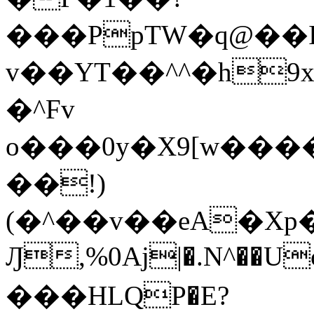
���PpTW�q@��
v��YT��^^�h9x
�^Fv
o���0y�X9[w��
��!)
(�^��v��eA�Xp�>0�+*���h����s�ײT)D$%�AQ�To�*�>W�^�=�.
Ԓ,%0Aj|�.N^��Uc
���HLQP�E?