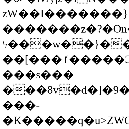
zW��I�������}�
�������z�?�O
ϟ���w��}��
��[���ٵ�����Ͻ���������x�ս��Apq�����޻�V����O�cp����ٝy{����:�k�ןNݯOOCyx6���&���?
���s���
���8v�d�]�9��6
���-
�K�����q�u>ZWOO�w��߼��W�a���p��