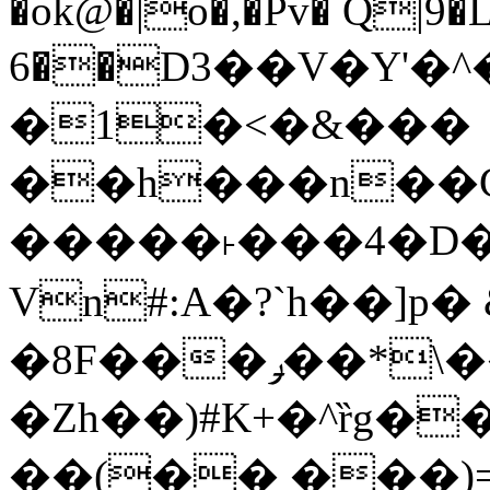
�ok@�|o�,�Pv� Q|9
6��D3��V�Y'�
�1�<�&���
��h���n��Cd
�����˫���4�D�
Vn#:A�?`h��]p�
�8F���ݛ��*\��U��S
�Zh��)#K+�^ȑg�
��(�� ���)=�