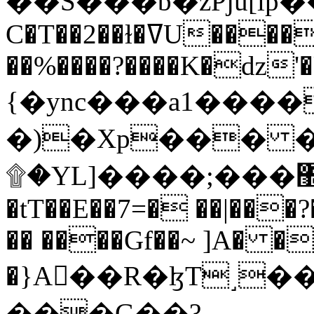
C�T��2��ɫ�ߜU����2�L�����m" �
��%����?����K�ǳ'�
{�ync���a1����
�)�Xp��� �
۩�YL]����;���׿�޽������+��k��o���O�Zt�6�[a��v_r;�b�f���==
�tT��E��7=� ��|���?
�� ����Gf��~ ]A� �
�}A��R�ɮT˼�
���G��?