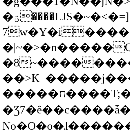
�g���1�N��jN�
�ؾ����ǇS�~�<�=]����^vz��{{��t�%
7w�Y�i����
�|~�>�n�����
�8~��������
��>K_�����j��
�����ח����T;�uU�w��oovW�N�\�v�̓��N��6xz��z^��s�;
�Ʒ7�ê��c����ǡ�Oo
No�O�o�ɺ����