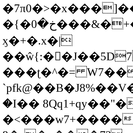
�7π0�>�x���]
�{�خ�0���&�+�zwYFEÙ4�~�_�̾�
ӽ�+�.x�|
��ŵ{:��J��5D7��
���ʈ�^�= W7��
`pfk@��B�J8%��V����\ߤ��/o��d��6b�@��J�tqw3�}>Y]������<�b��̌��{B���~v_v��fT`��88��
�I�� 8Qq1+qy��"�
�<���w󠒪7+�����X�n�F�a��M