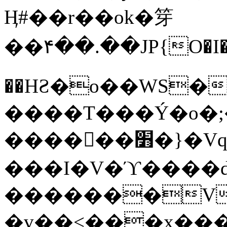
Ӊ#��r��ok�笌
��۴��.��JP{O�I
��ΗƧ�o��WS�
����T���Ý�o�;����������
������׻�}�Vq���j¯���P�.QwO�ｓ
���I�V�ϓ����d
�������V
�v��<���x���ۻ��a���R_�n���