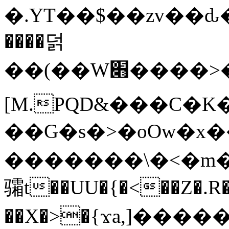
�.YT��$��zv��ԃ
����덝
��(��W׋����>��O>�d�%Y�@�@ڻ<�z{rc&׻��z�����AeK�^�����������˩t��=x~
[M.PQD&���C�K
��G�s�>�oOw�x�
�������\�<�m�PU�5�Ǉ*X�
骦t��UU�{�<��Z�.R�
��X�>�{ϫa,]�����