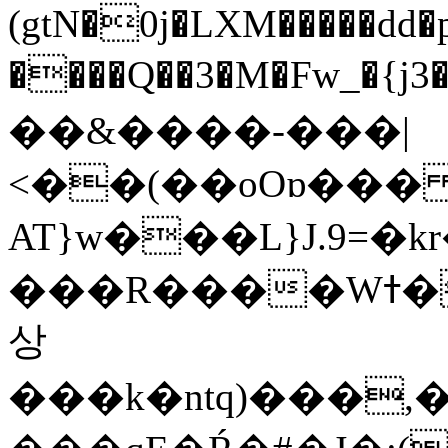
(gtN�0j�LXM�����dd
����Q��3�M�Fw_�{j3��]=����
��&����-���|
<��(��oOɒ���
AT}w���L}J.9=�
���R����Wߙ���o�O���ӯ��������?
상
���k�ntq)���,