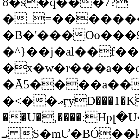
8�s�q���7?
�_=�����
�B�'���Oo���9
�^}��j�al��f
�x�w�r���a�
�Ā5����a��
�<��އӻyD���1�KS�w���!
��U�,����:Hpլ�U�K��_y4߼��O���
ܝ S�mƯ�BÓ�