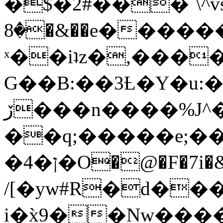
�$�2#���`\^vs
�8�&��e�������:�\���{��9�����g��f�r?
ˣ��iʇz�,���
G��B:��3Ƚ�Y�u:�
ڒ���n����%J^�}
��q;�����e;��
/[�yw#R�d���
i�x̀9��Nw����