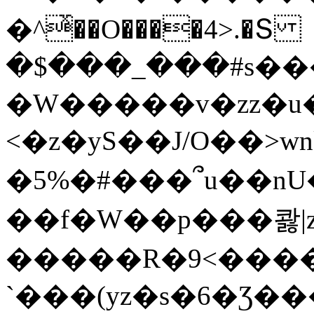
�^ͯ��O����4>.�Տ
�$���_���#s��
�W�����v�zz�u�
<�z�yS��J/O��>wn
�5%�#���՞u��nU
��f�W��p���콿|z
�����R�9<����
`���(yz�s�6�Ʒ�