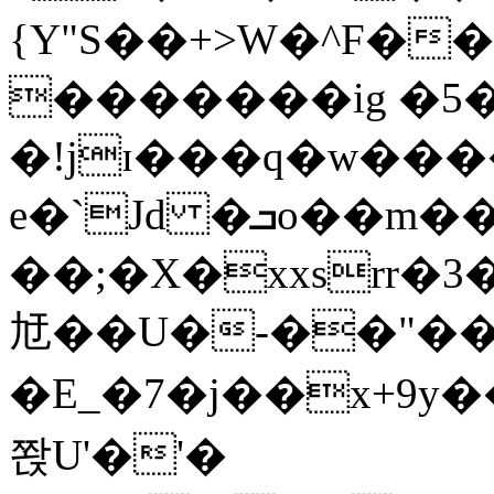
{Y"S��+>W�^F�
�������ig �5
�!jɪ���q�w��
e�`Jd �ܒo��m��1��d|
��;�X�xxsrr�
㝼��U�-��"��zȿ
�E_�7�j��x+9y�
쫝U'�'�