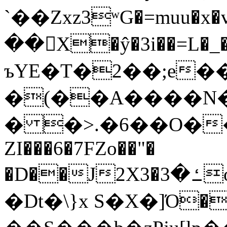
`��Zxz3ʷG�=muu�
��񛆻X�ŷ�3i��=L�
ъYE�T�2��;e�
�(��A����
� �>.�6��O��
ZI���6�7FZo��"�
�D��J2X3�ߑ�3o�|aak�q�@����]�K���w���r;�
�Dt�\}x S�X�]Ό�