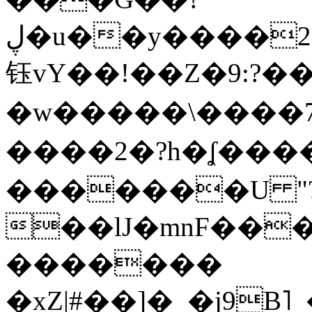
ڸ�u��y����2o�Gc���t!W���k+(���
钰vY��!��Z�9:?� �
�w�����\����7�
����2�?h�ʆ 
�������U "?
��lJ�mnF��
�������
�xZ|#��]�_�j9B