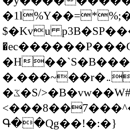
�y�����������
�1l%Y��=*%
$�Kvu p3B�SP�
�ec������P���G
�H��`S�B��
�.���~��r�޼�}�܅�mؕWu���K}
�ػ�S/>�B�vw��W#�I��*]\W��)Ħ�1��fC}
<���8��7���
Գ��Qg��!�:�}