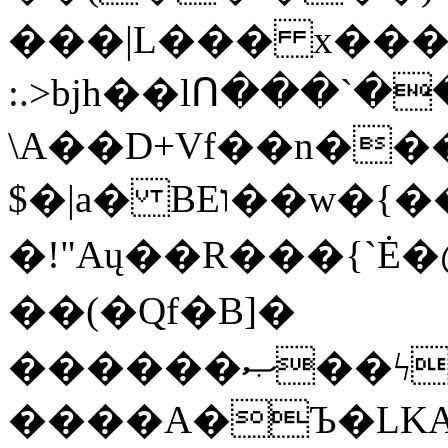
���|L��� x���b
:.>bjh��lՈ���`
\A��D+Vf��n��
$�|a� BEו��w�{���;���q�X��d%�������W� hU�(�1�Ū}9�S�F<��i�L3�;�
�!"Aų��R���{`
��(�Qf�B]�
������ޞ��ϟak��r��_39$�8�p���7�2�yIZ�R��x��/
����A�Ъ�LKA