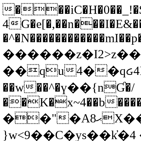
���iC�H�0��_!
4G�e[�,��n���I�E&��
�^�N������������mI��p�
������z�I2>z��
��qu4��qᏽ4H&A
��w��^�ү��{nƓ�/
��K�x~4��b�����
��"�Aޙ8X��M��K�D
}w<9��C�ys��k҆�޼� :���4�� 4�E0���oӮ�