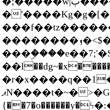
�;�����w|ٻ����<-
�'����Kg�g�[�k
���f��tz�����
��������ܙ�<$��������s���
���ۣ����e��7;'�Sc����ߋv
��l��dg~�x������G��6�{`�g���ݝ
�r�x����q��1
ޕN����t�~�>�G�{�Wރ�sl̞�@x_:�ˏ��՛��zU;wk�F�m�q}
{��7�o������y�