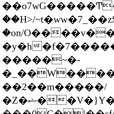
��o7wG�����Ͳ
��H>/~t�ww�7_��z
�on/O����v�
�y�h�f�7����
�����~�-
�_��W����;
��2��m�����/
�Z�ޝ��V�}Y�I�ծ�O�����S��]z��w��7�޷�����h���u��7w.ϻ���8X��ͮ�����W�dm�Jߜ��q/>?
���0C�|��sf