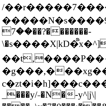
/��r�����7��
�����N�s����9�j
��7��?�������-
\�s����X|kD�᩺x
��t,����P��{
�g���,���xg�
c�zt�i�h]���c���
_���y/˗�N�-y^|j\|