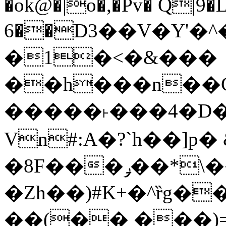
�ok@�|o�,�Pv� Q|9
6��D3��V�Y'�
�1�<�&���
��h���n��Cd
�����˫���4�D�
Vn#:A�?`h��]p�
�8F���ݛ��*\��U��S
�Zh��)#K+�^ȑg�
��(�� ���)=�