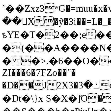
`��Zxz3ʷG�=muu�
��񛆻X�ŷ�3i��=L�
ъYE�T�2��;e�
�(��A����
� �>.�6��O��
ZI���6�7FZo��"�
�D��J2X3�ߑ�3o�|aak�q�@����]�K���w���r;�
�Dt�\}x S�X�]Ό�