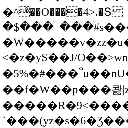
�^ͯ��O����4>.�Տ
�$���_���#s��
�W�����v�zz�u�
<�z�yS��J/O��>wn
�5%�#���՞u��nU
��f�W��p���콿|z
�����R�9<����
`���(yz�s�6�Ʒ�