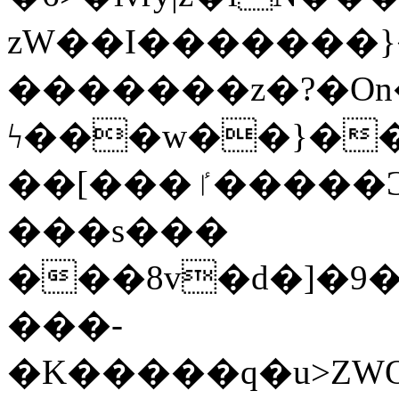
zW��I�������}�
�������z�?�O
ϟ���w��}��
��[���ٵ�����Ͻ���������x�ս��Apq�����޻�V����O�cp����ٝy{����:�k�ןNݯOOCyx6���&���?
���s���
���8v�d�]�9��6
���-
�K�����q�u>ZWOO�w��߼��W�a���p��