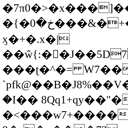
�7π0�>�x���]
�{�خ�0���&�+�zwYFEÙ4�~�_�̾�
ӽ�+�.x�|
��ŵ{:��J��5D7��
���ʈ�^�= W7��
`pfk@��B�J8%��V����\ߤ��/o��d��6b�@��J�tqw3�}>Y]������<�b��̌��{B���~v_v��fT`��88��
�I�� 8Qq1+qy��"�
�<���w󠒪7+�����X�n�F�a��M