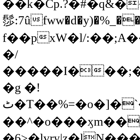
��k�Cp.?�#�q&�
髿:7ûfww�d�y)�%_�����>
f��pxW�l/:��;A
�/
�����I���;�
�g �!
ٹ�T��%=�o�]�`�8mxݽ������˳���0�n̾X'��3ǘ9����������I�&��G�������z>��]�%��/
��^�o���ӽm��ܑ�wOooOn���������
�6>�lvry|z�lN���