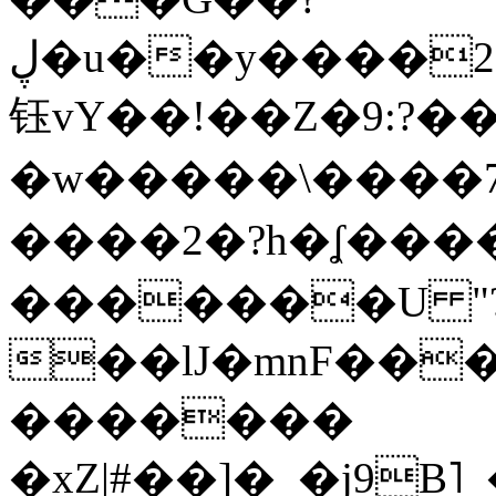
ڸ�u��y����2o�Gc���t!W���k+(���
钰vY��!��Z�9:?� �
�w�����\����7�
����2�?h�ʆ 
�������U "?
��lJ�mnF��
�������
�xZ|#��]�_�j9B