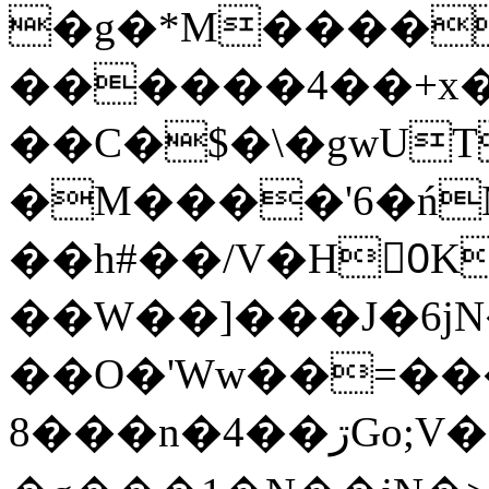
�g�*M����
������4��+x�
��C�$�\�gwUT
�M����'6�ń
��h#��/V�H0ٍK�7'�1�L�A�2
��W��]���J�6jN
��O�'Ww��=���
�8��n�4��ڗGo;V���y��4����n�7�v���Lu�/