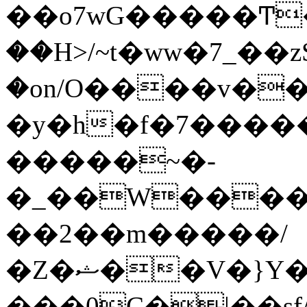
��o7wG�����Ͳ
��H>/~t�ww�7_��z
�on/O����v�
�y�h�f�7����
�����~�-
�_��W����;
��2��m�����/
�Z�ޝ��V�}Y�I�ծ�O�����S��]z��w��7�޷�����h���u��7w.ϻ���8X��ͮ�����W�dm�Jߜ��q/>?
���0C�|��sf