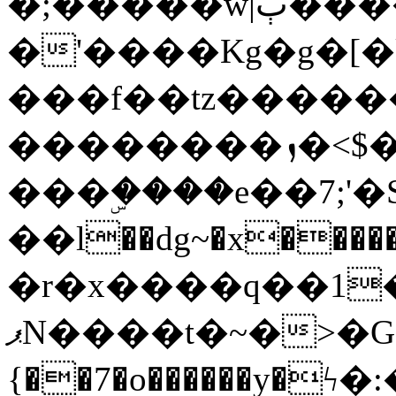
�;�����w|ٻ����<-
�'����Kg�g�[�k
���f��tz�����
��������ܙ�<$��������s���
���ۣ����e��7;'�Sc����ߋv
��l��dg~�x������G��6�{`�g���ݝ
�r�x����q��1
ޕN����t�~�>�G�{�Wރ�sl̞�@x_:�ˏ��՛��zU;wk�F�m�q}
{��7�o������y�