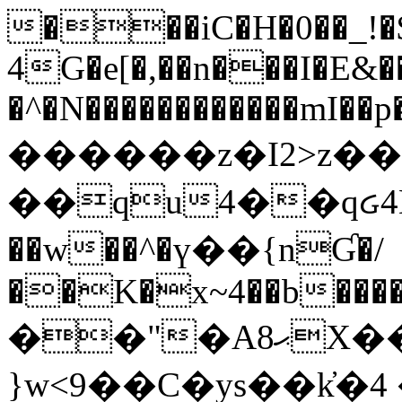
���iC�H�0��_!
4G�e[�,��n���I�E&��
�^�N������������mI��p�
������z�I2>z��
��qu4��qᏽ4H&A
��w��^�ү��{nƓ�/
��K�x~4��b�����
��"�Aޙ8X��M��K�D
}w<9��C�ys��k҆�޼� :���4�� 4�E0���oӮ�