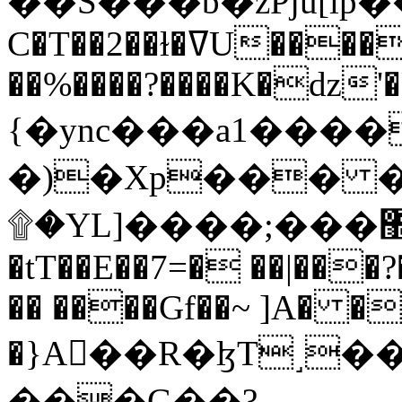
C�T��2��ɫ�ߜU����2�L�����m" �
��%����?����K�ǳ'�
{�ync���a1����
�)�Xp��� �
۩�YL]����;���׿�޽������+��k��o���O�Zt�6�[a��v_r;�b�f���==
�tT��E��7=� ��|���?
�� ����Gf��~ ]A� �
�}A��R�ɮT˼�
���G��?