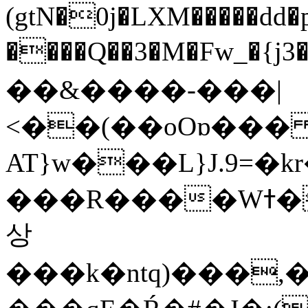
(gtN�0j�LXM�����dd
����Q��3�M�Fw_�{j3��]=����
��&����-���|
<��(��oOɒ���
AT}w���L}J.9=�
���R����Wߙ���o�O���ӯ��������?
상
���k�ntq)���,