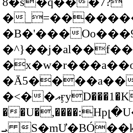
8�s�q���7?
�_=�����
�B�'���Oo���9
�^}��j�al��f
�x�w�r���a�
�Ā5����a��
�<��އӻyD���1�KS�w���!
��U�,����:Hpլ�U�K��_y4߼��O���
ܝ S�mƯ�BÓ�