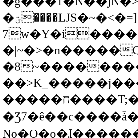
�g���1�N��jN�
�ؾ����ǇS�~�<�=]����^vz��{{��t�%
7w�Y�i����
�|~�>�n�����
�8~��������
��>K_�����j��
�����ח����T;�uU�w��oovW�N�\�v�̓��N��6xz��z^��s�;
�Ʒ7�ê��c����ǡ�Oo
No�O�o�ɺ����