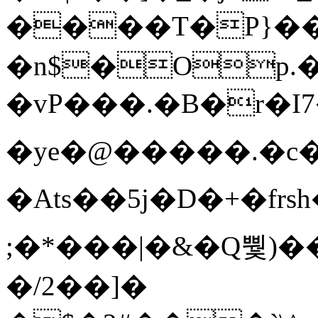
����T�Ρ}�
�n$�Op.
�vP���.�B�r�I7�gp~H
�ye�@��� ��.�c
�Ats��5j�D�+�fr
;�*���|�&�Q뿿)�
�/2��]�