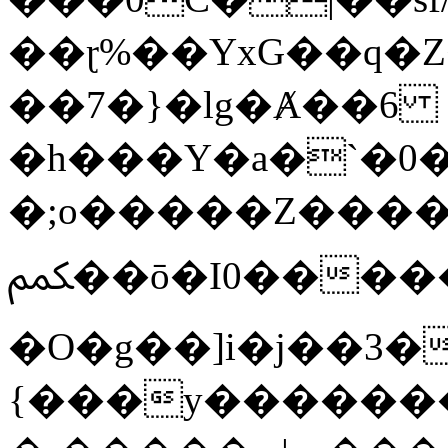
��ɽ%��YxG��q�
��7�}�lg�Ⱥ��6
�h���Y�a�`�0�
�;o�����Z������
ﶻ��ō�I0�����o�b�{L������3����2�O.z���/
�O�g��]i�j��3�u�̨S;�ܳ
{���y������