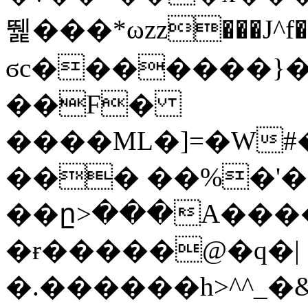
뛡���*ωzz���J^f�o
ϭc�������}��
�
�F�
����ML�]=�W#
��� ��%�'�
��ը>���A����
�ɍ�����@�q�|
�.������h>^^_�