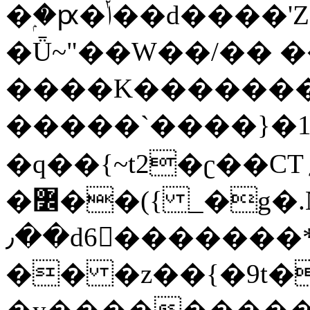
�ۭ�ԗ�ݳ��d����'Z����>!pQ}
�Ǖ~"��W��/�� ��
����K�������
�����`����}�1
�q��{~t2�ʗ��CT؍���������{�~}ur����u�}o����(�:�j���=����{�۝Vo�An��J^��������M\M�'{{l�i
�߼��({ _�g�.Nfӻg����f7z91o^��̤^�>��2�`�:|#dk�{>�>>&�tsw�Nwo�?
٫��d6򆧇�������*��[|^]oo���NW~zz>�X&�u�=K?
�� �z��{�9t�