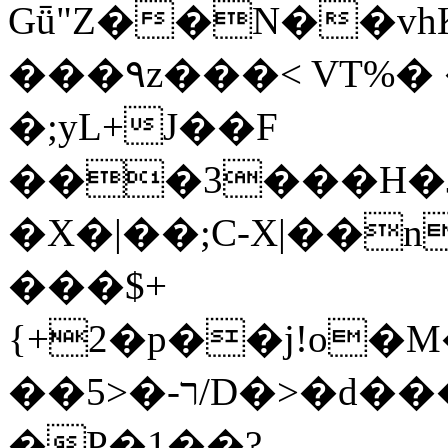
Gǖ"Z��N��v
���٩z���< VT%� �}z�XEu�<ं�Q!
�;yL+J��F
���3���H�J:~�
�X�|��;Ϲ-X|��n
���$+
{+2�p��j!o�
��ר-�<5/D�>�d�����1!u8JP�@TE�
�P�1��?