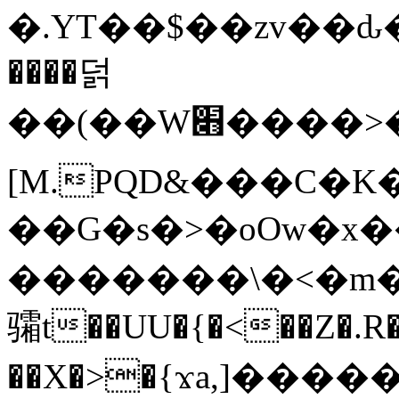
�.YT��$��zv��ԃ
����덝
��(��W׋����>��O>�d�%Y�@�@ڻ<�z{rc&׻��z�����AeK�^�����������˩t��=x~
[M.PQD&���C�K
��G�s�>�oOw�x�
�������\�<�m�PU�5�Ǉ*X�
骦t��UU�{�<��Z�.R�
��X�>�{ϫa,]�����