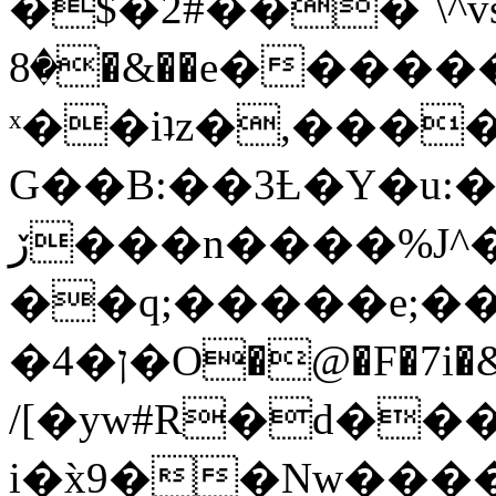
�$�2#���`\^vs
�8�&��e�������:�\���{��9�����g��f�r?
ˣ��iʇz�,���
G��B:��3Ƚ�Y�u:�
ڒ���n����%J^�}
��q;�����e;��
/[�yw#R�d���
i�x̀9��Nw����