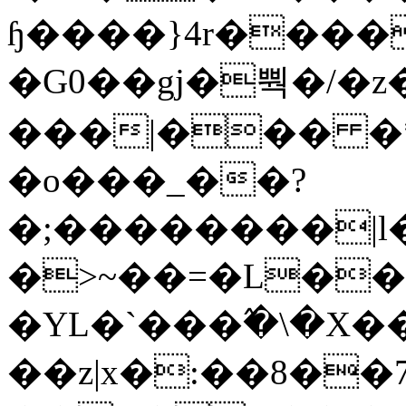
ɧ����}4r����
�G0��gj�뿩�/�z
���|��� �
�o���_��?
�;��������|
�>~��=�L��
�YL�`���߬�\�X�
��z|x�:��8�