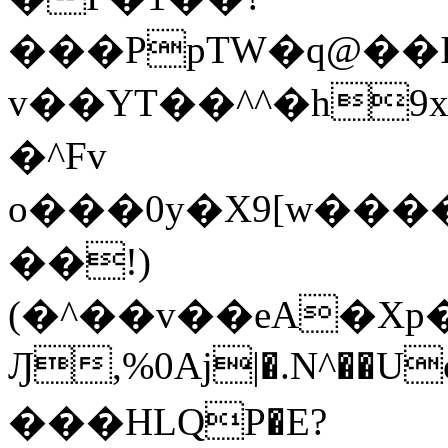
���PpTW�q@��
v��YT��^^�h9x
�^Fv
o���0y�X9[w��
��!)
(�^��v��eA�Xp�>0�+*���h����s�ײT)D$%�AQ�To�*�>W�^�=�.
Ԓ,%0Aj|�.N^��Uc
���HLQP�E?