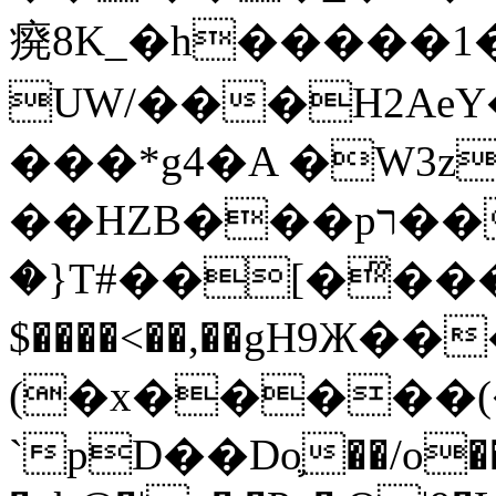
㾱8K_�h�����1
UW/���H2AeY�
���*g4�A �W3z
��HZB���pר��b�wO�N��{@H�m�F{���ۣ��?
�}T#��[�ͫ���
$����<��,��gH9Ж
(�x�����
`pD��Do֛��/o��