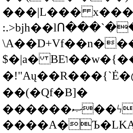
���|L��� x���b
:.>bjh��lՈ���`
\A��D+Vf��n��
$�|a� BEו��w�{���;���q�X��d%�������W� hU�(�1�Ū}9�S�F<��i�L3�;�
�!"Aų��R���{`
��(�Qf�B]�
������ޞ��ϟak��r��_39$�8�p���7�2�yIZ�R��x��/
����A�Ъ�LKA