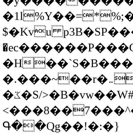
�y�����������
�1l%Y��=*%
$�Kvu p3B�SP�
�ec������P���G
�H��`S�B��
�.���~��r�޼�}�܅�mؕWu���K}
�ػ�S/>�B�vw��W#�I��*]\W��)Ħ�1��fC}
<���8��7���
Գ��Qg��!�:�}