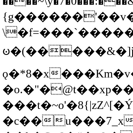
����~\y�7�0���:���&�_DN#�
{g������'��v�
\�f=���`�����
ꧽ�(�����&�]j
ǫ�*8�x���Km�v
�o.�"�@t��xp�
���t�~o'�8{|zZ^[�
�c��u���7_xg{���Q�n4���