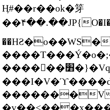
Ӊ#��r��ok�笌
��۴��.��JP{O�I
��ΗƧ�o��WS�
����T���Ý�o�;����������
������׻�}�Vq���j¯���P�.QwO�ｓ
���I�V�ϓ����d
�������V
�v��<���x���ۻ��a���R_�n���