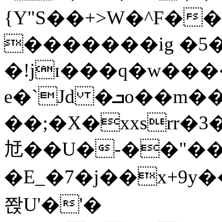
{Y"S��+>W�^F�
�������ig �5
�!jɪ���q�w��
e�`Jd �ܒo��m��1��d|
��;�X�xxsrr�
㝼��U�-��"��zȿ
�E_�7�j��x+9y�
쫝U'�'�