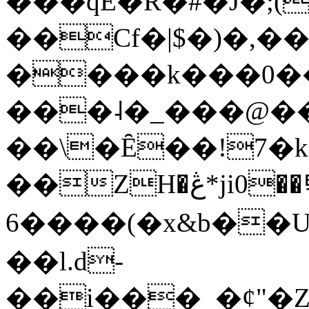
���qE�Ŕ�#�J�;(
��Cf�|$�)�,�
����k���0�
���˨�_���@��
��\�Ȇ��!7�k
��ZH�ڠ*ji0��탃
6����(�x&b��
��l.d-
��i���_�ȼ"�Z�����׋����\�\�w3�|W'�L8y<#�Y�HX�*b��.̏