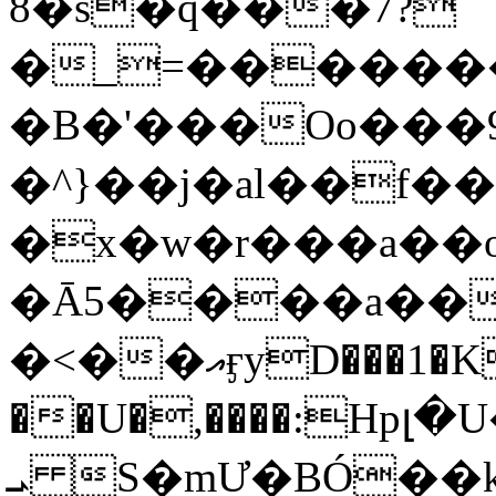
8�s�q���7?
�_=�����
�B�'���Oo���9
�^}��j�al��f
�x�w�r���a�
�Ā5����a��
�<��އӻyD���1�KS�w���!
��U�,����:Hpլ�U�K��_y4߼��O���
ܝ S�mƯ�BÓ�