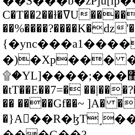
C�T��2��ɫ�ߜU����2�L�����m" �
��%����?����K�ǳ'�
{�ync���a1����
�)�Xp��� �
۩�YL]����;���׿�޽������+��k��o���O�Zt�6�[a��v_r;�b�f���==
�tT��E��7=� ��|���?
�� ����Gf��~ ]A� �
�}A��R�ɮT˼�
���G��?