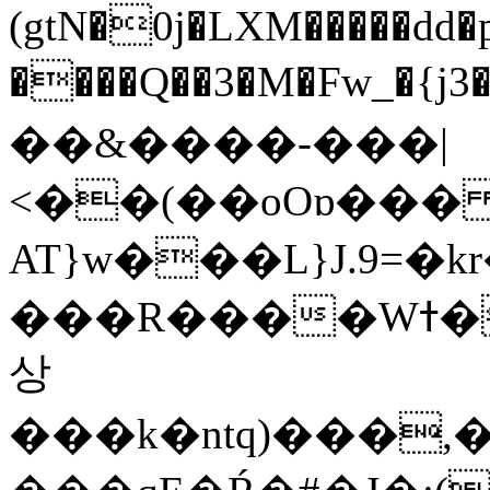
(gtN�0j�LXM�����dd
����Q��3�M�Fw_�{j3��]=����
��&����-���|
<��(��oOɒ���
AT}w���L}J.9=�
���R����Wߙ���o�O���ӯ��������?
상
���k�ntq)���,