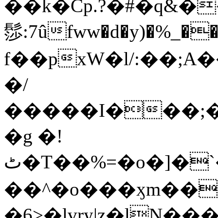
��k�Cp.?�#�q&�
髿:7ûfww�d�y)�%_�����>
f��pxW�l/:��;A
�/
�����I���;�
�g �!
ٹ�T��%=�o�]�`�8mxݽ������˳���0�n̾X'��3ǘ9����������I�&��G�������z>��]�%��/
��^�o���ӽm��ܑ�wOooOn���������
�6>�lvry|z�lN���