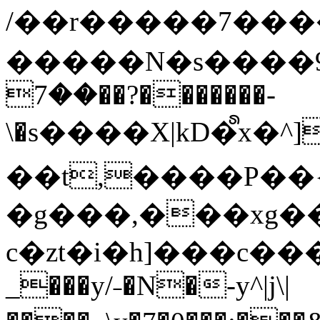
/��r�����7��
�����N�s����9�j
��7��?�������-
\�s����X|kD�᩺x
��t,����P��{
�g���,���xg�
c�zt�i�h]���c���
_���y/˗�N�-y^|j\|