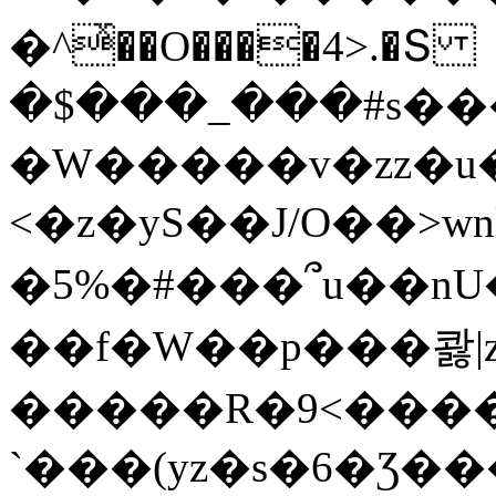
�^ͯ��O����4>.�Տ
�$���_���#s��
�W�����v�zz�u�
<�z�yS��J/O��>wn
�5%�#���՞u��nU
��f�W��p���콿|z
�����R�9<����
`���(yz�s�6�Ʒ�