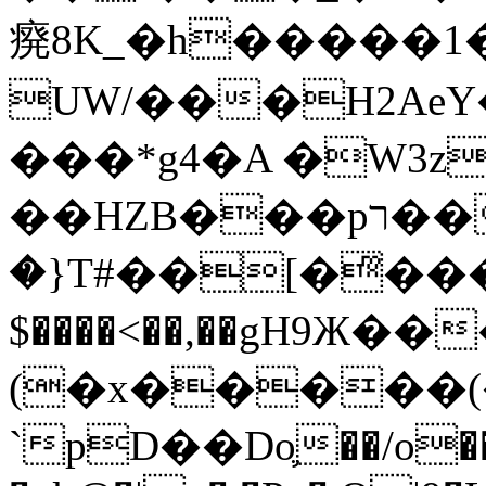
㾱8K_�h�����1
UW/���H2AeY�
���*g4�A �W3z
��HZB���pר��b�wO�N��{@H�m�F{���ۣ��?
�}T#��[�ͫ���
$����<��,��gH9Ж
(�x�����
`pD��Do֛��/o��