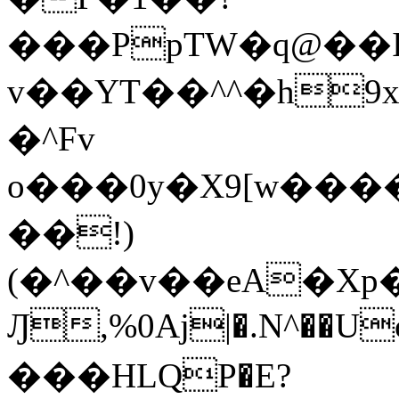
���PpTW�q@��
v��YT��^^�h9x
�^Fv
o���0y�X9[w��
��!)
(�^��v��eA�Xp�>0�+*���h����s�ײT)D$%�AQ�To�*�>W�^�=�.
Ԓ,%0Aj|�.N^��Uc
���HLQP�E?