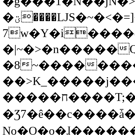
�g���1�N��jN�
�ؾ����ǇS�~�<�=]����^vz��{{��t�%
7w�Y�i����
�|~�>�n�����
�8~��������
��>K_�����j��
�����ח����T;�uU�w��oovW�N�\�v�̓��N��6xz��z^��s�;
�Ʒ7�ê��c����ǡ�Oo
No�O�o�ɺ����