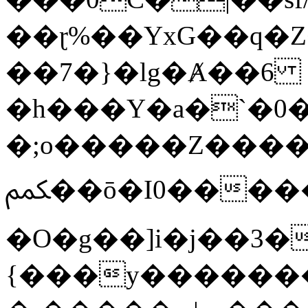
��ɽ%��YxG��q�
��7�}�lg�Ⱥ��6
�h���Y�a�`�0�
�;o�����Z������
ﶻ��ō�I0�����o�b�{L������3����2�O.z���/
�O�g��]i�j��3�u�̨S;�ܳ
{���y������