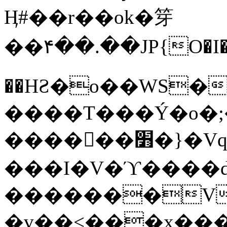
Ӊ#��r��ok�笌
��۴��.��JP{O�I
��ΗƧ�o��WS�
����T���Ý�o�;����������
������׻�}�Vq���j¯���P�.QwO�ｓ
���I�V�ϓ����d
�������V
�v��<���x���ۻ��a���R_�n���