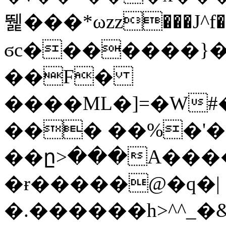
뛡���*ωzz���J^f�o
ϭc�������}��
�
�F�
����ML�]=�W#
��� ��%�'�
��ը>���A����
�ɍ�����@�q�|
�.������h>^^_�