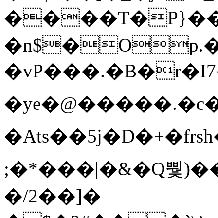
����T�Ρ}�
�n$�Op.
�vP���.�B�r�I7�gp~H
�ye�@��� ��.�c
�Ats��5j�D�+�fr
;�*���|�&�Q뿿)�
�/2��]�