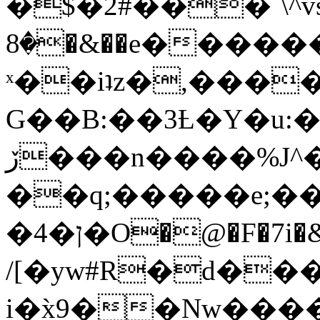
�$�2#���`\^vs
�8�&��e�������:�\���{��9�����g��f�r?
ˣ��iʇz�,���
G��B:��3Ƚ�Y�u:�
ڒ���n����%J^�}
��q;�����e;��
/[�yw#R�d���
i�x̀9��Nw����