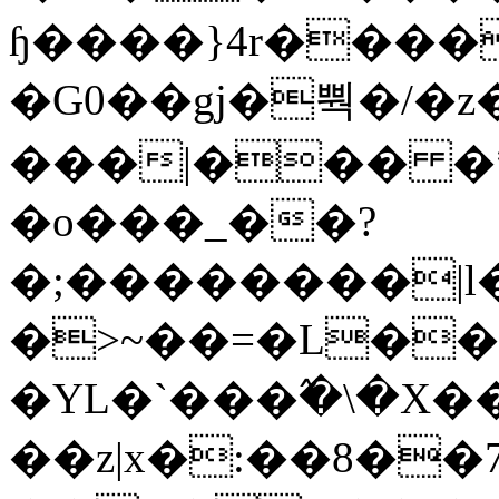
ɧ����}4r����
�G0��gj�뿩�/�z
���|��� �
�o���_��?
�;��������|
�>~��=�L��
�YL�`���߬�\�X�
��z|x�:��8�