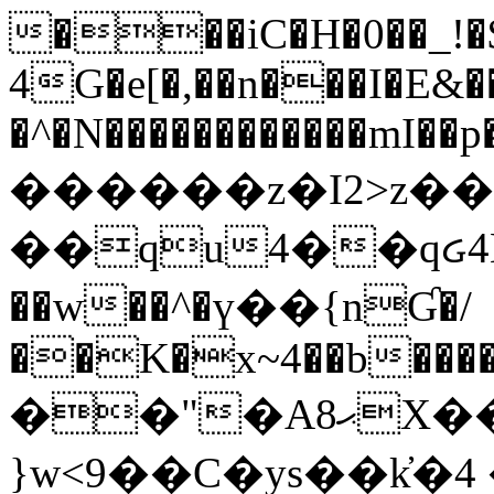
���iC�H�0��_!
4G�e[�,��n���I�E&��
�^�N������������mI��p�
������z�I2>z��
��qu4��qᏽ4H&A
��w��^�ү��{nƓ�/
��K�x~4��b�����
��"�Aޙ8X��M��K�D
}w<9��C�ys��k҆�޼� :���4�� 4�E0���oӮ�