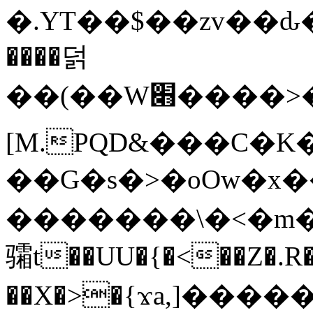
�.YT��$��zv��ԃ
����덝
��(��W׋����>��O>�d�%Y�@�@ڻ<�z{rc&׻��z�����AeK�^�����������˩t��=x~
[M.PQD&���C�K
��G�s�>�oOw�x�
�������\�<�m�PU�5�Ǉ*X�
骦t��UU�{�<��Z�.R�
��X�>�{ϫa,]�����