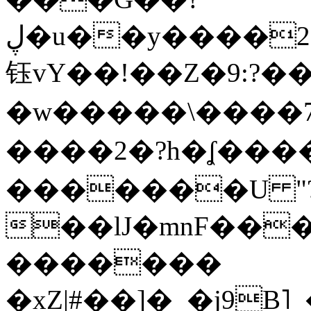
ڸ�u��y����2o�Gc���t!W���k+(���
钰vY��!��Z�9:?� �
�w�����\����7�
����2�?h�ʆ 
�������U "?
��lJ�mnF��
�������
�xZ|#��]�_�j9B