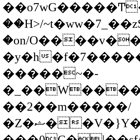
��o7wG�����Ͳ
��H>/~t�ww�7_��z
�on/O����v�
�y�h�f�7����
�����~�-
�_��W����;
��2��m�����/
�Z�ޝ��V�}Y�I�ծ�O�����S��]z��w��7�޷�����h���u��7w.ϻ���8X��ͮ�����W�dm�Jߜ��q/>?
���0C�|��sf