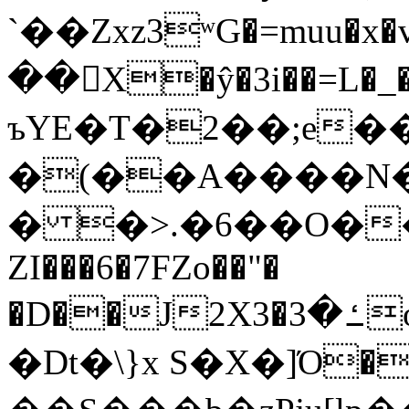
`��Zxz3ʷG�=muu�
��񛆻X�ŷ�3i��=L�
ъYE�T�2��;e�
�(��A����
� �>.�6��O��
ZI���6�7FZo��"�
�D��J2X3�ߑ�3o�|aak�q�@����]�K���w���r;�
�Dt�\}x S�X�]Ό�