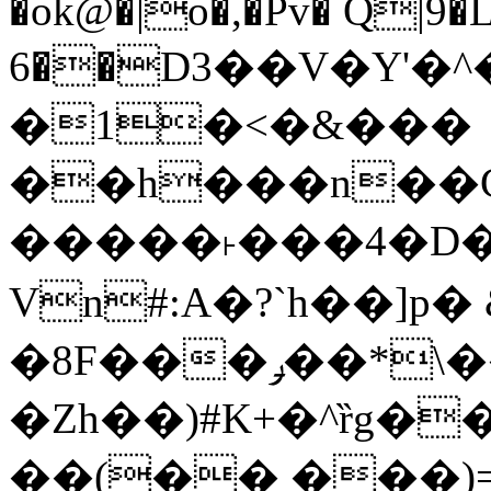
�ok@�|o�,�Pv� Q|9
6��D3��V�Y'�
�1�<�&���
��h���n��Cd
�����˫���4�D�
Vn#:A�?`h��]p�
�8F���ݛ��*\��U��S
�Zh��)#K+�^ȑg�
��(�� ���)=�