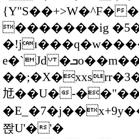
{Y"S��+>W�^F�
�������ig �5
�!jɪ���q�w��
e�`Jd �ܒo��m��1��d|
��;�X�xxsrr�
㝼��U�-��"��zȿ
�E_�7�j��x+9y�
쫝U'�'�