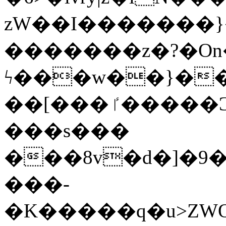
zW��I�������}�
�������z�?�O
ϟ���w��}��
��[���ٵ�����Ͻ���������x�ս��Apq�����޻�V����O�cp����ٝy{����:�k�ןNݯOOCyx6���&���?
���s���
���8v�d�]�9��6
���-
�K�����q�u>ZWOO�w��߼��W�a���p��