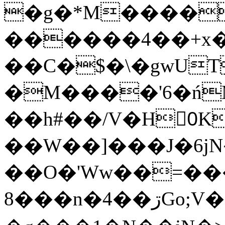
�g�*M����
������4��+x�
��C�$�\�gwUT
�M����'6�ń
��h#��/V�H0ٍK�7'�1�L�A�2
��W��]���J�6jN
��O�'Ww��=���
�8��n�4��ڗGo;V���y��4����n�7�v���Lu�/