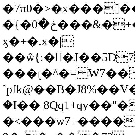
�7π0�>�x���]
�{�خ�0���&�+�zwYFEÙ4�~�_�̾�
ӽ�+�.x�|
��ŵ{:��J��5D7��
���ʈ�^�= W7��
`pfk@��B�J8%��V����\ߤ��/o��d��6b�@��J�tqw3�}>Y]������<�b��̌��{B���~v_v��fT`��88��
�I�� 8Qq1+qy��"�
�<���w󠒪7+�����X�n�F�a��M