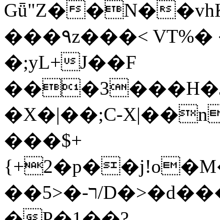
Gǖ"Z��N��v
���٩z���< VT%� �}z�XEu�<ं�Q!
�;yL+J��F
���3���H�J:~�
�X�|��;Ϲ-X|��n
���$+
{+2�p��j!o�
��ר-�<5/D�>�d�����1!u8JP�@TE�
�P�1��?