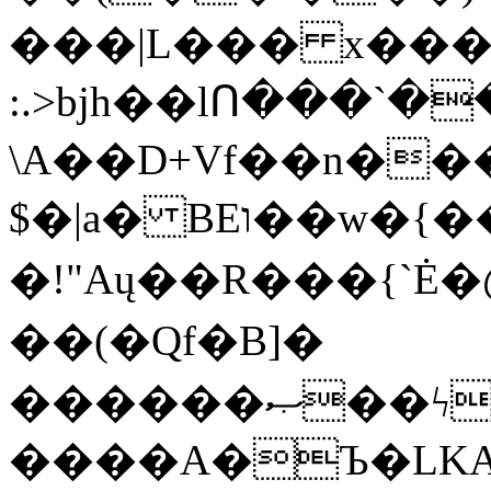
���|L��� x���b
:.>bjh��lՈ���`
\A��D+Vf��n��
$�|a� BEו��w�{���;���q�X��d%�������W� hU�(�1�Ū}9�S�F<��i�L3�;�
�!"Aų��R���{`
��(�Qf�B]�
������ޞ��ϟak��r��_39$�8�p���7�2�yIZ�R��x��/
����A�Ъ�LKA