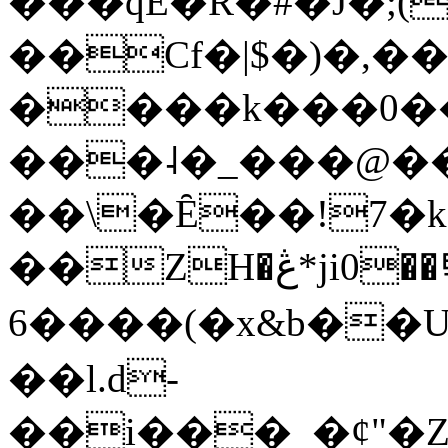
���qE�Ŕ�#�J�;(
��Cf�|$�)�,�
����k���0�
���˨�_���@��
��\�Ȇ��!7�k
��ZH�ڠ*ji0��탃
6����(�x&b��
��l.d-
��i���_�ȼ"�Z�����׋����\�\�w3�|W'�L8y<#�Y�HX�*b��.̏