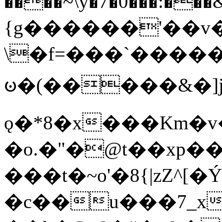
����~\y�7�0���:���&�_DN#�
{g������'��v�
\�f=���`�����
ꧽ�(�����&�]j
ǫ�*8�x���Km�v
�o.�"�@t��xp�
���t�~o'�8{|zZ^[�
�c��u���7_xg{���Q�n4���