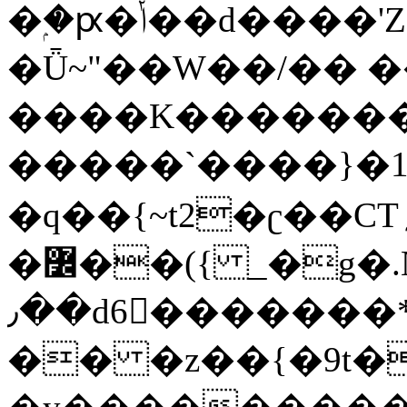
�ۭ�ԗ�ݳ��d����'Z����>!pQ}
�Ǖ~"��W��/�� ��
����K�������
�����`����}�1
�q��{~t2�ʗ��CT؍���������{�~}ur����u�}o����(�:�j���=����{�۝Vo�An��J^��������M\M�'{{l�i
�߼��({ _�g�.Nfӻg����f7z91o^��̤^�>��2�`�:|#dk�{>�>>&�tsw�Nwo�?
٫��d6򆧇�������*��[|^]oo���NW~zz>�X&�u�=K?
�� �z��{�9t�