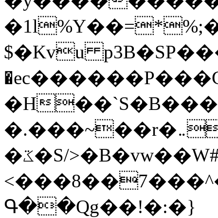
�y�����������
�1l%Y��=*%
$�Kvu p3B�SP�
�ec������P���G
�H��`S�B��
�.���~��r�޼�}�܅�mؕWu���K}
�ػ�S/>�B�vw��W#�I��*]\W��)Ħ�1��fC}
<���8��7���
Գ��Qg��!�:�}