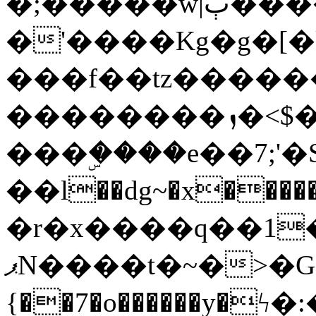
�;�����w|ٻ����<-
�'����Kg�g�[�k
���f��tz�����
��������ܙ�<$��������s���
���ۣ����e��7;'�Sc����ߋv
��l��dg~�x������G��6�{`�g���ݝ
�r�x����q��1
ޕN����t�~�>�G�{�Wރ�sl̞�@x_:�ˏ��՛��zU;wk�F�m�q}
{��7�o������y�