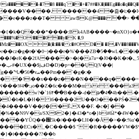
���-�7�8 ���q` ��+�7##�K�|��Eg��o�q��Q�˩mw���XN�N�یb/�N
p�e����V����,������4�즒�i;��
�T�  awՑK@���t ٚ��> ��[v�[�6I�ŅR��ݍ
�;���{�k�Q�;��*����:B k4AB����~�nXO}o���
���%�O/���0��y�K �,9
z���OX�(�:��/� c�#OD�� �I,�V��8��
b�r��cz�g�t�'�0~)���r�%'���ZBۡ�5��wL� �
��2fA����>�(�a7a=�J0��K�t�؂5q�T�5�;UC6
��|
�Pm��`�g�:�
>�<�+�˥\��x���z���N����q� ��
���[�DV�o�|
�����w?�`16۴��B���-d� թ�4�4b��-�
�2�Ú�b�L�H� t6����2U��O���PŚ�2
4����V��jf�[/�Ĕ,X��F. �c�ǰ ��
�%��N9V�a/
SX$2�}�43�*o�}bi#Ӹ*�4W
c8A����ECs�_�C����$ "�R�����VW�$
}�i�����??��b