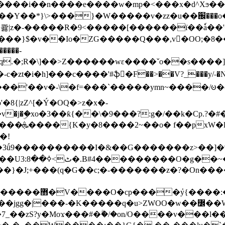
���e����w�mp�<���x�d^Xϧ����a�c��r�ۇ/�^
��*}\>���}�W�����v�zz�u��֌���o����
��콿|z�-�����R�9<�����[������ї��ٗa�
��}$�v��Io�ZG�����Q���,v�OO;�8��
��q.�;R�\]��>Z������wɛ����ˇo��s����
�i�h]���c����'#ֆ�F��>��V?_���y/˗�N�
8{|zZ^[�Ý�OQ�>z�x�-
�Y�ï'�/�/
�!
x�����l~R}
�����}�J;+���(q�G��c;�-�������z�?�On�
�K�����q�u>ZWOO�w��߼��W�a���p�����ޓ���_���r-
7_��zS?y�Moϫ���#�ۗ�/�on/O����v���l