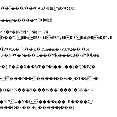
��탃
�/o���|~��r��Oy���!�/�ok@�|o�,�Pv�
#:A�?`h��]p� &m�m�7P
37#2��.�6J|
����?������4��+x�_�T�k>�}
���G�x|��>K_�����j���}