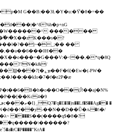
p�M G��B:��3Ƚ�Y�u:�Ÿ̈́�8�=��
R�d���|�^8%h�p+nG
�W������^ ���|���
�\�X��zK���s�ּ?
���l�?��|~�_;�� ��
k�X��o���=�G���V:�<��,�*q�8Q
���??N�k&/
��F�6[�Ew�(-PW�
�J��;��kIo�7�f�e2P�ӕ
��P��[��Kc4�9
��N�d��!��y-��N��D��Ǔ�ԉ�t\�/
�λ~ ����S��(����q$�8�?
��q�����\������?