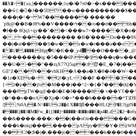
��X�>�{ϫa,]������;1n�/�7π0�>�x���]�����z����/�7?� �{�خ�0���
��ŵ{:��J��5D7��w��������l��$����^������e$
���ʈ�^�= W7������� ���/��
`pfk@��B�J8%��V����\ߤ��/o��d��6b�@��J�tqw3�}>Y]������<�b��̌��{B���~v_v��fT`��88���i⥀��>�����>�ޯ�'�����?
�I�� 8Qq1+qy��"�|�<���w󠒪7+�����X�n�F�a��M<�ح��]��g�����`�s��z�C�
�_=���������� �B�'���Oo���9S�z
��j�al��f��S�w� �x�w�r���a��o���W�1� �Ā5
�������ig �5���6P-�!jɪ���q�w�������z���9��� e�`Jd �ܒo�
��U�-��"��zȿX77Q5ap�;t昚�E_�7�j��
Gǖ"Z��N��vhKH�A��a�X�8�4��W<��7�
{+2�p��j!o�M���)��^2<�{�7���(k[�Y�JT�Z��@`h,�@�
���PpTW�q@��I�E�I����8|� v��YT��^
(�^��v��eA�Xp�>0�+*���h����s�ײT)D$%�AQ�To�*�>W�^�=�.�9�Ύ҇�z�l�E�����F�U��#�X�#�dM���$��;�)0�g�OH�����w�����ҋ��
Ԓ,%0Aj|�.N^��Uc2��̝d X��f娯���HLQP�E?(gtN
����Q��3�M�Fw_�{j3��]=�����<�l��n��E�p4�Ld2�2~�o6y��oy=$7�y�r�
��&����-���|<��(��oOɒ��� ���G�8Bl AT}w���
���k�ntq)���,����pApy�9�Y�1zWM
��Cf�|$�)�,���jɢ� ����k���0�