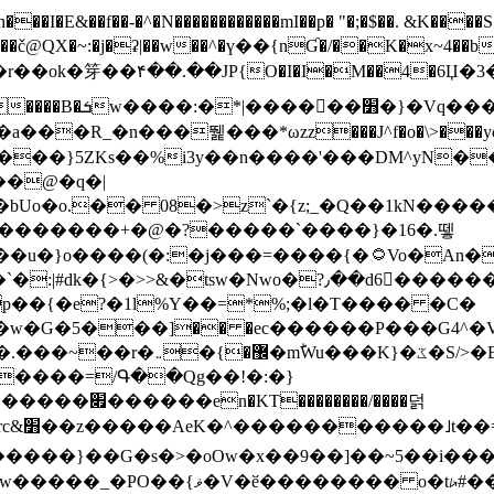
N������������mI��p� "�;�$��. &K����S�vק ������z�I2>z�� �tp��g�T
~:�j�ʡ|��w��^�ү��{nƓ�/��K�x~4��b�����r 1t
���}5ZKѕ��%i3y��n����'���DM^yN�
��@�q�|
08�>z`�{z;_�Q��1kN������\f; �ۭ�ԗ�ݳ��d����
���������+�@�?�����`����}�16�.뗗
p��{�e?�1l%Y��=*%;�l�T���� �C�
�7�w�G�5���]�� �ec������P���G4^�
�W#�I��*]\W��)Ħ�1��fC}
����=/Գ��Qg��!�:�}
��}��G�s�>�oOw�x��9��]��~5��i���>�
�骦t��UU�{�<��Z�.R����w77*jk8{|