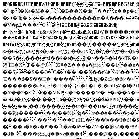
��0����OUH����WUt���4���l�t]NI�8T�~��'͙��j�R�G�k�|@a���
�'_tp�Ka�M��|�B��X�tla ��r z��
��l8;�"�~����������m�A���!`��e���z�
�V�pݎ���O ���CB��@�&�S!�����x�v�j
�N�4{�`6�p&>X(�\��2a�x�9X��򢧰W����
�����E�� �4�O@���g�eӄL��@����_0x������Z �
L4
�M���X�:�*����k�$�ԏ������� Pt����M
3z�0�ɓaO[8�}�b FQr��2!X`��^*�F�
��S����\zJ��2�t�۫[j�>��G�M�kT&�a��J�eK
뀑;ȈH�XF��@JG#�Z���a�jn)a��1��n��ݕ-#�UX��$jفD�D)�p=��ŲQ|V
��S)�S��OC���"��X��r%i}U��g��ᖓ�56�vܚ�
`E���$�S��H�_����vLlge�Zc94�&
�������d6V\�=E�h�L�U�.�mH;@�l�?+N���!#ڊ:�4o��Z�6c���M�m se ���a3
�Y��2� /F��MNP�9����`F��c��A�^�
�.�2�}7��.��:,6�� S�o�$�PPf6�
���[��5�����0r�~��H�\Фr���e�
��Pjϧ����=��;��%1q�lv��#���p�
����������F nHL���]#��\I�Sߗ�$����YǕQ��԰5k�/����LH�\�Ȃ�>��:%u'��3(Y���d�JΕ�gm?�'~V��
���n�h�x�۴j��Ĵ1�&�h5�ZYt��癩<^�� 
�8�{���6$zфq��vv���4;���ӟ7��s�����