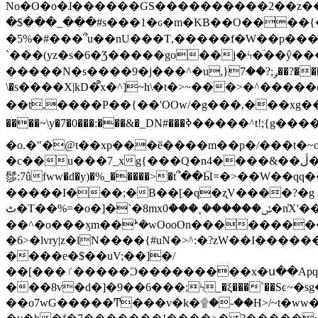
No�O�o�ɺ������GS����������2��z�����i��n�
�$���_���#s���1�ԍ�m�KΒ��O����{��Y
�5%�#���՞u��nU���T,��� ��f�W��p�
`���(yz�s�6�Ʒ�����go��j�ϟ�֜��ŷ���
�����N�s����9�j���^�u,}ݛ;?��7��?�������-
\�s����X|kD�᩺x�^]~h\�t�>~���>�^���
��t,����P��{��'OOw/�g���,���xg��-c�zt
����~\y�7�0���:���&�_DN#���ߢ�����^t!;{g������'��v�-\�f=���`�����ymn~����/ꧽ�(�����&�]j��/ǫ�*8�x���Km�v�m�I}
�o.�"�@t��xp���ӗ����m��p�/���t�~o'�
�c��u���7_xg{���Q�n4����&��ڷ�v�j�ۣ�xo�3��ƙ{��\�9���?:g�/��k�Cp.?�#�q&��m����=
髿:7ûfww�d�y)�%_�����>�t՞��Ӹ=�>��W��qq����ܞ����{K�y�8����2~��o� f��pxW�l/:��;A��:;}z��2Ly���
�����I���;�B��[�q�ʐV����?�g 
ٹ�T��%=�o�]�`�8mxݽ������˳���0�n̾X'��3ǘ9����������I�&��G�������z>��]�%��/
��^�o���ӽm��ܑ�wOooOn����������U3:ٹ>ߦ��8�.B#4���������O�g��~��<{�_��N���}y�
�6>�lvry|z�lN����{#uN�>^:�?zW��I��
����e�$��uV;��]�/
��[���ٵ�����Ͻ���������x�ս��Apq�����޻�V����O�cp����ٝy{����:�k�ןNݯOOCyx6���&���?���s���
���8v�d�]�9��6���;ϟ_�ξ���`��Sͼ~�sg��jgg�|���-
��o7wG�����Ͳ���v�k�۩�-��H>/~t�ww�