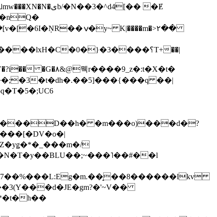
��3�^d4[�� �Ɇ
I�nQ�
�y~ K|����m�>٢��
��lxH�C�0�}�3����؟T+��|
�V�?i�� �G�۸&@뭭r����9_z�:t�X�t�
i��;�3�t�dh�.��5]���{���q ��|
�=���D��h� �m���o)���d�?
Z�yǥ�*�_���m�/
�N�T�y��BLU��;~���˥��#��l
��7��%���L:Eg�m.��̝��8������lkv
*�t�h��