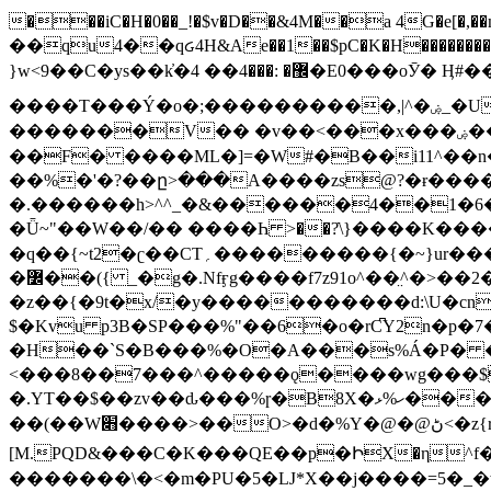
���iC�H�0��_!�$v�D��&4M��a 4G�e[�,��n���I�E&��f��-�^�
��qu4��qᏽ4H&Ae��1��$pC�K�H����������č@QX�
}w<9��C�ys��k҆�޼� :���4�� 4�E0���oӮ� Ӊ#��r��ok�笌��۴��.��JP{O�I�I�M��4�6Џ�3�ꦩ�l���W����/��ΗƧ�o��WS��<$�'�
����T���Ý�o�;����������,|^�ۻ_�U����B�ܭw����:�*|������׻�}�Vq���j¯���P�.QwO�ｓ���I�V�ϓ����d}
�������V�� �v��<���x���ۻ��a���R_�n���뛡���*ωzz���J^f�o�\>���yc-ϭc�������}��(����;/J��K�J�/
�
�F� ����ML�]=�W#�B��i11^��n
��%�'�?��ը>���A����zs@?�ɍ���
�.������h>^^_�&������4��1�6�bUo�o.�� 
�Ǖ~"��W��/�� ����Һ >��?ֿ\}����K�
�q��{~t2�ʗ��CT؍���������{�~}ur����u�}o����(�:�j���=����{�۝Vo�An��J^��������M\M�'{{l�i
�߼��({ _�g�.Nfӻg����f7z91o^��̤^�>��2�`�:|#dk�{>�>>&�tsw�Nwo�?٫��d6򆧇�������*��[|^]oo���NW~zz>�X&�u�=K?��
�z��{�9t�x/�y�����������d:\U�cn
$�Kvu p3B�SP���%"��6�o�rC͆Y2n�p
�H��`S�B���%�O�A���s%Á�P� �.���~��r�޼�}�܅�mؕWu���K}�ػ�S/>�B�vw�
<���8��7���^�����ǫ����wg���$
�.YT��$��zv��ԃ���%ɼ�B
8X�ހ%ޅ��������׏������en�KT��������/����덝
��(��W׋����>��O>�d�%Y�@�@ڻ<�z{rc&׻��z�����AeK�^�����������˩t��=x~
[M.PQD&���C�K���QE��p�ԻX�η^f���
�������\�<�m�PU�5�Ǉ*X��j����=5�_�w�����_�PO��{ޥ�V�ӗ�������� o�t⭟#��w7�p��6