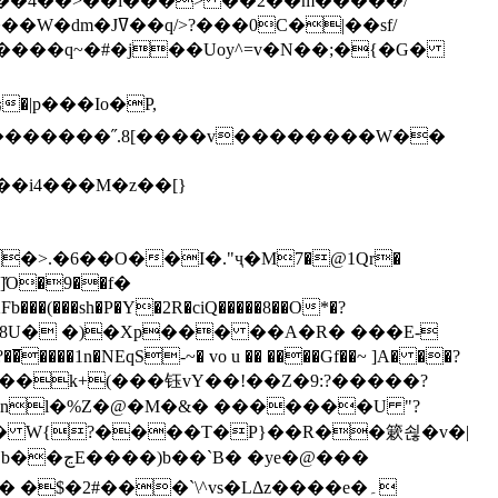
`��4��>��i���> ��2��m�����/
B����q~�#�j��Uoy^=v�N��;�{�G�
�>.�6��O��I�."ҷ�M7�@1Qr�
Fb���(���sh�P�Y�2R�ciQ�����8��O*�?
s����nl�%Z�@�M�&� �������U "?
�U� W{?����T�Ρ}��R��簌쇦�v�|
e�@���
]� �$�2#���`\^vs�LΔz����e�۔