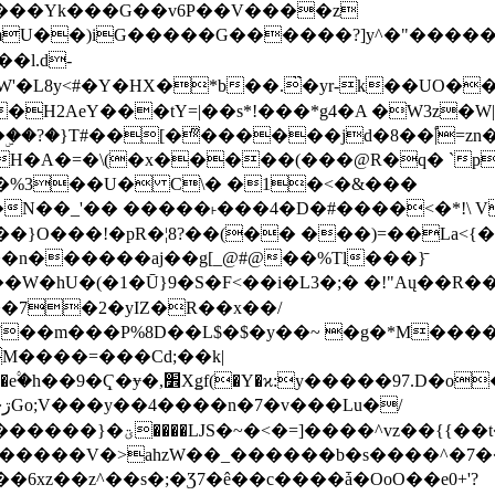
���Yk���G��v6P��V����z
�����G������?]y^�"�������ߠ���/��ZH�ڠ*ji0
�l.d-
H2AeY���tY=|��s*!���*g4�A �W3z�W|
�A�=�\(�x�����(���@R�q� `pD��Do֛�
�Y'�^�%3��U� C\� �1�<�&���
N��_'�� �����˫���4�D�#����<�*!\ Vn
��n������aj��g[_@#@��%Tl���}̄
7��m���P%8D��L$�$�y��~ �g�*M���
M����=���Cd;��k|
�Q�N���9�/��W��]���J�6jN�/
�i����q��=R����7_/
�����V�>ahzW��_������b�s����^�7�