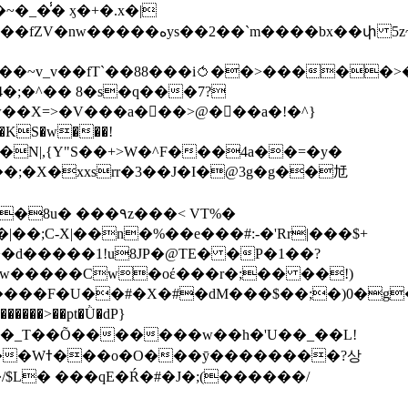
��bx��փ 5z~�>�y4N/
��X=>�V���a��ً�>@���a�!�^}
>�N|,{Y"S��+>W�^F���4a��=�y�
�٩z���< VT%�
��3���H�J:~�N����W�[q���2�tߟ�Ó��Qc~|�X�|��;Ϲ-X|��n�%��e���#:-�
'Rr|���$+
X9[w�����Cw�oέ���r�;�� ��!)
�����>��pt�Ǜ�dP}
���?상
/$L� ���qE�Ŕ�#�J�;(������/