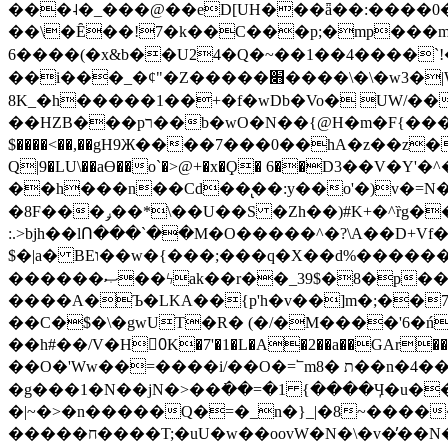
���˨�_���@��eD[UH���ǟ��:����0
��\�Ȇ��!7�k��C���p;�mp���mU��)iG
6����(�x&b��U24�Q�~��1��4����`!�
��i���_�ȼ"�Z�����׋����\�\�w3�|W'�L8y<#�Y�HX�*b��.̏�yr-k��UO����@����� `㾱
8K_�h�����1��+�f�wDb�Vo� UW/���
��HZB���pר��b�wO�N��{@H�m�F{���ۣ��?�}T#��[�ͫ������jd�8��֠|=zn��=�ϸV5n~:�q~?'�
$����<��,��gH9Ж����7���0��hA�z��z�H
Q|9�LU\��aƟ��o`�>@+�x�Ϙ� 6��D3��V
��h���n��Cd��̢��:y��o'�)v�=N�
�8F���ݛ��*\��U��S �Zh��)#K+�^ȑg���}O���!�pR�¦8?��(�� ���)=��La<{� ;^�{~�?���|L��� x���bB�7z;�h
:.>bjh��lՈ���`��M�O�����^�?\A��D+Vf
$�|a� BEו��w�{���;���q�X��d%�������W� hU�(�1�Ū}9�S�F<��i�L3�;� �!"Aų��R���{`Ė�@�X��WF�F�s��˼-��(�Qf�B]�
������ޞ��ϟak��r��_39$�8�p���7�2�yIZ�R��x��/
����A�Ъ�LKA��{p'h�v��]m�;��
��C�$�\�gwUT�R� (�/�M����'6�ń
��h#��/V�H0ٍK�7'�1�L�A�2��a��GAr���e۟�h��9�Ҁ�ɏ�,׾Xǥf(�Y�ϰ:y�����97.D�o
��O�'Ww��=����i/��O�=՟mת �8��n�4��ڗGo;V���y��4����n�7�v���Lu�/
�g���1�N��jN�>��߭��=�1 {����Ӌ�u�������}�ؾ����ǇS�~�<�=]����^vz��{{��t�% 7w�Y
�|~�>�n�����Q�=�_n�}
_|�8~����
�����ח����T;�uU�w��oovW�N�\�v�̓��N��6xz��z^��s�; �Ʒ7�ê��c����ǡ�OoO��e0+'?