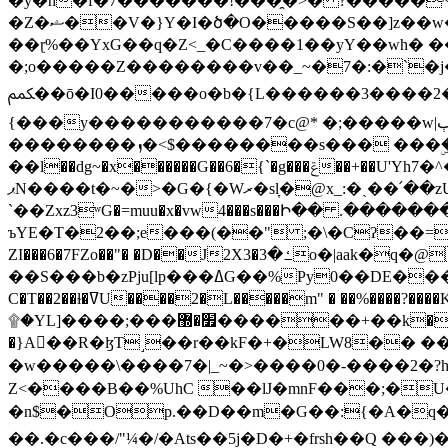
�y�h�f�7�������!���̯�>� ?�����
�Z�ޝ��V�}Y�I�ծ�O�����S��]z��w��7�޷�����h���u��7w.ϻ���8X��ͮ�����W�dm�Jߜ��q/>?���0C�|��sf/
��ɽ%��YxG��q�Z<_�C����1��yY��wh� �
�;o�����Z��������v��_~�7�:�`�j�����
ﶻ��ō�I0�����o�b�{L������3����2�O.z���/�O�g��]i�j��3�u�̨S;�ܳ��������kژ�|p���Io�P,
{���y�����������7�c@* �;�����w|ٻ����<-�'����Kg�g�[�k�)ܹ�X?���f��tz�������˝.8[����v��������W��
��������ܙ�<$��������s��� ���ۣ����e��7;'�Sc����ߋvf������g�2ޓ�?
��l��dg~�x������G��6�{`�g���ݝ��+��U'Yh7�^�8'�o��|�r�x����q��1�g������i����i4���M�z��[}
ޕN����t�~�>�G�{�Wރ�sl̞�@x_:�ˏ��՛��zU;wk�F�m�q}{��7�o������y�ϟ�:�������
`��Zxz3ʷG�=muu�x�vw4���s���Ի�� .�������
ъYE�T�2��;e���(��" ;�\�Cʔ��=
ZI���6�7FZo��"� �D��J2X3�ߑ�3o�|aak�q�@����]�K���w���r;� �Dt�\}x S�X�]Ό�9��f�
��S���b�zPju[lp���ߡG��%Py
C�T��2��ɫ�ߜU����2�L�����m" � ��%����?����K�ǳ'�U4�?ü�Ġ����q־{�ync���a1�����T-�8U� �)�Xp��� ��A�R� ���E-
۩�YL]����;���׿�޽������+��k��o���O�Zt�6�[a��v_r;�b�f���== �tT��E��7=� ��|���?��̅����1n�NEqS-~� vo u �� ����Gf��~ ]A� ��?
�}A��R�ɮT˼��r��kF�+�LW8�� ���G��?ڸ�u��y����2o�Gc���t!W���k+(���钰vY��!
�w�����\����7�|_~�>�� ��0 �-����2
Z<����B��%UhC ��lJ�mnF���;�
�n$�Op.��D��m�G��:{�A�q��/�vP���.�B�
��.�c���/"¼�/�Ats��5j�D�+�frsh��Q ���