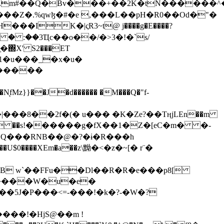
���Z�.%qwɮ�#�e ,���L��pH�R0��Od�"�
��/� � :��3Ҵc��o��/�>3�!�`s/
΍X' S2���ET
�Q���RNB��@�?�ɨ�R���h
X��U$0����XEm�a��z\黝�<�z�~[� r¨�
B w`��FFu��Dl��R�R�e���p8[
�����W�u�e�
���!�HjS@��m !