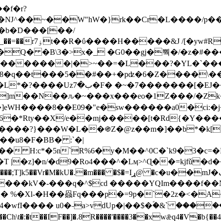
Ǌ^��~��W"hW�}rk��Cr�L����/p��
�ן�4�O�@�F�7i�&�6�īw�:o���X(�������~�~�y���_��=��rۏ7t��R�ΰ����H����
�&J /[�yw#
Q� �B\3�>x�_ �G0��gj�뿩�/�z�#�
�
�������|�>~��=�L���?�YL�`���߬
�w8�q��t���5��#��+�pʣ�6�Z����\�
j]m��N��ԉ�~���x���eo�1Z���/�Z
eWH����8��E09�"e�sw������a0�ci:�j
�X/e��mj�����[t�Rd{�Y�����Ϣ���7[�؏ܡ
���?}���W�L��֍Z�@z��m�]��b*�k[;�
|�z]�n/�d9�Ro4���^�Lӎ>^Ɋ��=kjfǔ�d
�P�����kV�-���q�^$cd �����YQIm����f
:� %�Xl-�H��赑Fq���p�=9p�`�2z�<�A
�wfI���� u0�˗a>vdUp�|��$�ؐ�&` ����