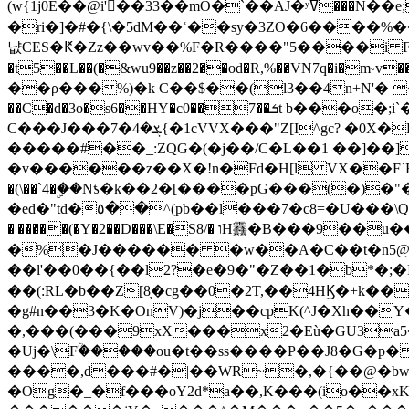
(w{1j0E��@i'��33��mO�`��AJ�ʸߜ���N��e;�vv�3R�5� [���cc�L"�g�r���Wz�.m#��Q�Bv���+��2K�tN������^�}y������Q�ۅUbB,���j�зb*��Q"�zӦc��Y�, B]!hI�KZ�T�5/
�ri�]�#�{\�5dM��ʿ��sy�3ZO�6����%�
냢CES�Ԟ�Zz��wv��%F�R����"5����i FJo߿E�I���J��K^D��iO�I�7<�䌔�l�\�W�H���IK�|ςR3~t@ j����g�E�
�t5��L��(�&wu9��z��2��od�R,%��VN7q�i�m
��ρ���%)�k C��$��(l3��4n+N'� 
��C�d�3o�s6��HY�c0��7��ܭt b���o�;i`�$R�N[z���h�K����-�]T�4�n�k�<ł@1�u���_�x�u�
C���J���ܮ�4�7{�1cVVX���"Z[I^gc? �0X�Ry��'�u��.̼�+��R��RnF$��/XHkDQ��*!"�����
�����#��_:ZQG�(�
j��/C�L��1 ��]��
�v������z��X�!n�Fd�H[l VX��F`R��M�oG�m�������ۼA��XXˮ~��^
�(\��`4�ۣ��Nƾ�k��2�[����pG���(�)
�ed�"td�٥��^(pb��l���7�c8=�U���\Q����wƜ�M�t�l��N��Z#��3E<���X@��|���8��2f�(� u��� �K�Zе?��TӊjLEn��m
�|�����(�Y�2��D���\E�S8/� וH䨺�B���9��u��/؆���5�<�ʾV#2ύ�)e��-�j�*A:�z'%�B��$��d{ڀ ��s!������g�fX��1�Z�[eC�m� �-
�%�J������ �w��A�C��t�n5@��
��l'��0��{��l2?�e�9�"�Z��1�b*�;�ІV:
��(:RL�b��Z[8̦�cg��0�2T,��4HϏ�+k��
�g#n��3�K�OnV)�j��cpK(^J�Xh��
�,���(���9xX���x2�Eù�GU3a
�Uj�\Fؒ�����ou�t��ss����P��J8�G�p� ��Ғ�a� �{?���r8oJI��ȋ
����,d���#�|��WR~�,�{��@�bw�
�Og�_�f���oY2ԁ*a��,K
���(io��x