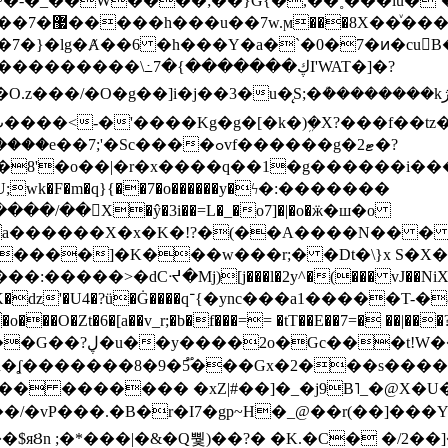
~�-�_��W����;��}G{�,��˳���lu�
�7�}�lg�Ⱥ��6 �h���Y�a�`�0�7�ͷ�cu
����\߸7�{�������ڮI'WAT�]�?
���/��񛆻X�ŷ�3i��=L�_�o7]�|�o�ӝ�ш�o
a������X�x�K�!?�(��A����N�� � 
0��DE�����:�����>�dCᔵ�Mj)[j���l�2y^�(
��� vJ��NiX
��Z�9:?� ����?
�?h�ʆ �������8�9�5֟���Gx�2���
U�� ������� �xZ|#��]�_�j9B˥_�@X
r�I7�gp~H�_@��r(��]���Yb��ڃE����)b��`B� �y
)��$яȢn ;�*���|�&�Q뿿)��?� �K.�C� �/2��