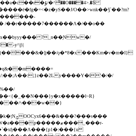
ͯ��O����4>.�Տ
�ё�fg�=<�z�yS��J/O��>wnk��ǯ`��?m?
�'������-
 /��r�����7������Λ�/��o��
]x��byyy��� ?_n��Ɲw�/
-y^|j\|
�����/ϟ���w��}
��`�xɧ���Λ���{p1�:���{u