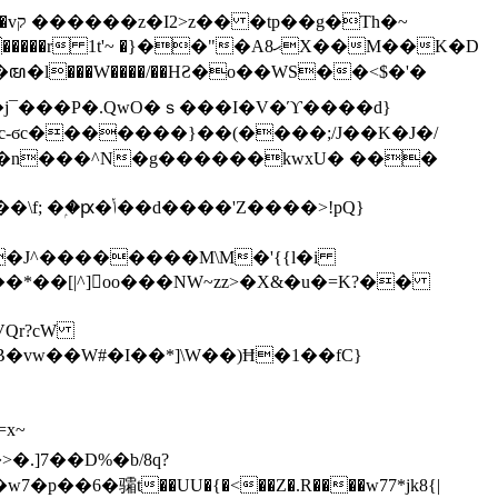
h�~
'~ �}��"�Aޙ8X��M��K�D
�n���^N�g������kwxU� ���
'Z����>!pQ}
VQr?cW
.]7��D%�b/8q?