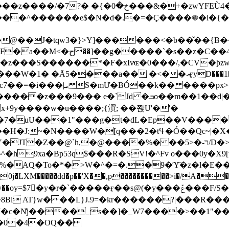
&�+�zwYFEÙ4�~�_�̾� ӽ�+�.x�|
�N�d�.�=�Ç����֍�i�{���fZV�nw�����ەys��2��`m��
�4�;�^�� 8�s�q���7?
���S������*�F�xIvͯɶ�0���/,�CV�ϸzw
����a�� �<��އӻyD���1�KS�w���!
��U�,����:Hpլ�U�K��_y4߼��O����_@c7��=�i���|ܝ S�mƯ�BÓ��k�� ����p
x
�m��1��d|��;�X�xxsrr�3��J�I�@3g�g��㝼
x+9y����w�u����;{㵋; ��쫝U'�'�
uU���1"���g�t�dL�Ep��V�����8u� ��
�}z�XEu�<ं�Q!�;yL+J��F �
���%� ��ר-�<5/D�>�d�����1!u8JP�@TE� �P�1��?
^�h9xa�Bp53q$���R�ЅV!�^Fv o���0y�
�0j�LXM�����dd�p��'X��,p����������>i�/A���
`�����ӻ��s@(�y���ݞ���F/S��_T��Õ�������w��h�'U��_��L!
L}J.9=�kr������?|���R����Wߙ���o�O���ӯ�����
�c�N̐j����_s��]�_W7����>��1"��
��0�4�OQ��