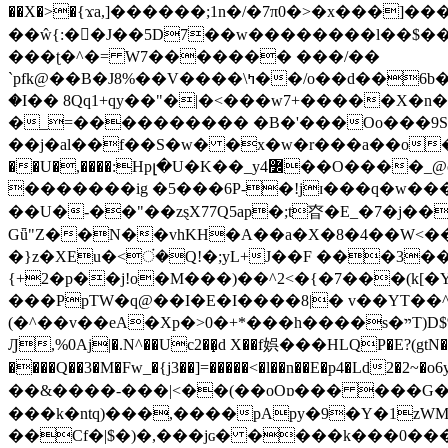
��X�>�{ϫa,]������;1n�/�7π0�>�x���]�����z����/�7?� �{�خ�0���
��ŵ{:��J��5D7��w��������l��$����^������e$
���ʈ�^�= W7������� ���/��
`pfk@��B�J8%��V����\ߤ��/o��d��6b�@��J�tqw3�}>Y]������<�b��̌��{B���~v_v��fT`��88���i⥀��>�����>�ޯ�'�����?
�I�� 8Qq1+qy��"�|�<���w󠒪7+�����X�n�F�a��M<�ح��]��g�����`�s��z�C�
�_=���������� �B�'���Oo���9S�z
��j�al��f��S�w� �x�w�r���a��o���W�1� �Ā5
�������ig �5���6P-�!jɪ���q�w�������z���9��� e�`Jd �ܒo�
��U�-��"��zȿX77Q5ap�;t昚�E_�7�j��
Gǖ"Z��N��vhKH�A��a�X�8�4��W<��7�
{+2�p��j!o�M���)��^2<�{�7���(k[�Y�JT�Z��@`h,�@�
���PpTW�q@��I�E�I����8|� v��YT��^
(�^��v��eA�Xp�>0�+*���h����s�ײT)D$%�AQ�To�*�>W�^�=�.�9�Ύ҇�z�l�E�����F�U��#�X�#�dM���$��;�)0�g�OH�����w�����ҋ��
Ԓ,%0Aj|�.N^��Uc2��̝d X��f娯���HLQP�E?(gtN
����Q��3�M�Fw_�{j3��]=�����<�l��n��E�p4�Ld2�2~�o6y��oy=$7�y�r�
��&����-���|<��(��oOɒ��� ���G�8Bl AT}w���
���k�ntq)���,����pApy�9�Y�1zWM
��Cf�|$�)�,���jɢ� ����k���0�