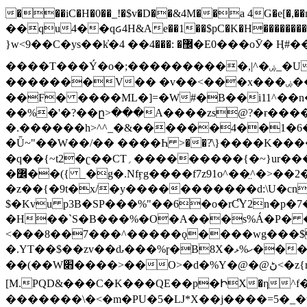
���iC�H�0��_!�$v�D��&4M��a 4G�e[�,��n���I�E&��f��-�^�
��qu4��qᏽ4H&Ae��1��$pC�K�H����������č@QX�
}w<9��C�ys��k҆�޼� :���4�� 4�E0���oӮ� Ӊ#��r��ok�笌��۴��.��JP{O�I�I�M��4�6Џ�3�ꦩ�l���W����/��ΗƧ�o��WS��<$�'�
����T���Ý�o�;����������,|^�ۻ_�U����B�ܭw����:�*|������׻�}�Vq���j¯���P�.QwO�ｓ���I�V�ϓ����d}
�������V�� �v��<���x���ۻ��a���R_�n���뛡���*ωzz���J^f�o�\>���yc-ϭc�������}��(����;/J��K�J�/
�
�F� ����ML�]=�W#�B��i11^��n
��%�'�?��ը>���A����zs@?�ɍ���
�.������h>^^_�&������4��1�6�bUo�o.�� 
�Ǖ~"��W��/�� ����Һ >��?ֿ\}����K�
�q��{~t2�ʗ��CT؍���������{�~}ur����u�}o����(�:�j���=����{�۝Vo�An��J^��������M\M�'{{l�i
�߼��({ _�g�.Nfӻg����f7z91o^��̤^�>��2�`�:|#dk�{>�>>&�tsw�Nwo�?٫��d6򆧇�������*��[|^]oo���NW~zz>�X&�u�=K?��
�z��{�9t�x/�y�����������d:\U�cn
$�Kvu p3B�SP���%"��6�o�rC͆Y2n�p
�H��`S�B���%�O�A���s%Á�P� �.���~��r�޼�}�܅�mؕWu���K}�ػ�S/>�B�vw�
<���8��7���^�����ǫ����wg���$
�.YT��$��zv��ԃ���%ɼ�B
8X�ހ%ޅ��������׏������en�KT��������/����덝
��(��W׋����>��O>�d�%Y�@�@ڻ<�z{rc&׻��z�����AeK�^�����������˩t��=x~
[M.PQD&���C�K���QE��p�ԻX�η^f���
�������\�<�m�PU�5�Ǉ*X��j����=5�_�w�����_�PO��{ޥ�V�ӗ�������� o�t⭟#��w7�p��6