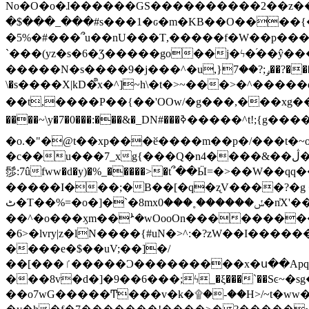
No�O�o�ɺ������GS����������2��z�����i��n�
�$���_���#s���1�ԍ�m�KΒ��O����{��Y
�5%�#���՞u��nU���T,��� ��f�W��p�
`���(yz�s�6�Ʒ�����go��j�ϟ�֜��ŷ���
�����N�s����9�j���^�u,}ݛ;?��7��?�������-
\�s����X|kD�᩺x�^]~h\�t�>~���>�^���
��t,����P��{��'OOw/�g���,���xg��-c�zt
����~\y�7�0���:���&�_DN#���ߢ�����^t!;{g������'��v�-\�f=���`�����ymn~����/ꧽ�(�����&�]j��/ǫ�*8�x���Km�v�m�I}
�o.�"�@t��xp���ӗ����m��p�/���t�~o'�
�c��u���7_xg{���Q�n4����&��ڷ�v�j�ۣ�xo�3��ƙ{��\�9���?:g�/��k�Cp.?�#�q&��m����=
髿:7ûfww�d�y)�%_�����>�t՞��Ӹ=�>��W��qq����ܞ����{K�y�8����2~��o� f��pxW�l/:��;A��:;}z��2Ly���
�����I���;�B��[�q�ʐV����?�g 
ٹ�T��%=�o�]�`�8mxݽ������˳���0�n̾X'��3ǘ9����������I�&��G�������z>��]�%��/
��^�o���ӽm��ܑ�wOooOn����������U3:ٹ>ߦ��8�.B#4���������O�g��~��<{�_��N���}y�
�6>�lvry|z�lN����{#uN�>^:�?zW��I��
����e�$��uV;��]�/
��[���ٵ�����Ͻ���������x�ս��Apq�����޻�V����O�cp����ٝy{����:�k�ןNݯOOCyx6���&���?���s���
���8v�d�]�9��6���;ϟ_�ξ���`��Sͼ~�sg��jgg�|���-
��o7wG�����Ͳ���v�k�۩�-��H>/~t�ww�