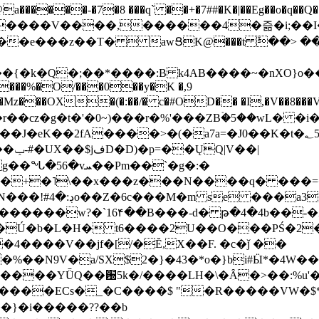
���-�7�8 ���q` ��+�7##�K�|��Eg��o�q��Q�˩mw���XN�N�یb/�N
p�e����V����,������4�즒�i;��
�T�  awՑK@���t ٚ��> ��[v�[�6I�ŅR��ݍ
�;���{�k�Q�;��*����:B k4AB����~�nXO}o���
���%�O/���0��y�K �,9
z���OX�(�:��/� c�#OD�� �I,�V��8��
b�r��cz�g�t�'�0~)���r�%'���ZBۡ�5��wL� �
��2fA����>�(�a7a=�J0��K�t�؂5q�T�5�;UC6
��|
�Pm��`�g�:�
>�<�+�˥\��x���z���N����q� ��
���[�DV�o�|
�����w?�`16۴��B���-d� թ�4�4b��-�
�2�Ú�b�L�H� t6����2U��O���PŚ�2
4����V��jf�[/�Ĕ,X��F. �c�ǰ ��
�%��N9V�a/
SX$2�}�43�*o�}bi#Ӹ*�4W
c8A����ECs�_�C����$ "�R�����VW�$
}�i�����??��b