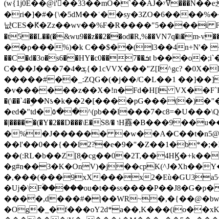
(w{1j0E��@i'��33��mO�`��AJ�ʸߜ���N��e;�vv�3R�5� [���cc�L"�g�r���Wz�.m#��Q�Bv���+��2K�tN������^�}y������Q�ۅUbB,���j�зb*��Q"�zӦc��Y�, B]!hI�KZ�T�5/
�ri�]�#�{\�5dM��ʿ��sy�3ZO�6����%�
냢CES�Ԟ�Zz��wv��%F�R����"5����i FJo߿E�I���J��K^D��iO�I�7<�䌔�l�\�W�H���IK�|ςR3~t@ j����g�E�
�t5��L��(�&wu9��z��2��od�R,%��VN7q�i�m
��ρ���%)�k C��$��(l3��4n+N'� 
��C�d�3o�s6��HY�c0��7��ܭt b���o�;i`�$R�N[z���h�K����-�]T�4�n�k�<ł@1�u���_�x�u�
C���J���ܮ�4�7{�1cVVX���"Z[I^gc? �0X�Ry��'�u��.̼�+��R��RnF$��/XHkDQ��*!"�����
�����#��_:ZQG�(�
j��/C�L��1 ��]��
�v������z��X�!n�Fd�H[l VX��F`R��M�oG�m�������ۼA��XXˮ~��^
�(\��`4�ۣ��Nƾ�k��2�[����pG���(�)
�ed�"td�٥��^(pb��l���7�c8=�U���\Q����wƜ�M�t�l��N��Z#��3E<���X@��|���8��2f�(� u��� �K�Zе?��TӊjLEn��m
�|�����(�Y�2��D���\E�S8/� וH䨺�B���9��u��/؆���5�<�ʾV#2ύ�)e��-�j�*A:�z'%�B��$��d{ڀ ��s!������g�fX��1�Z�[eC�m� �-
�%�J������ �w��A�C��t�n5@��
��l'��0��{��l2?�e�9�"�Z��1�b*�;�ІV:
��(:RL�b��Z[8̦�cg��0�2T,��4HϏ�+k��
�g#n��3�K�OnV)�j��cpK(^J�Xh��
�,���(���9xX���x2�Eù�GU3a
�Uj�\Fؒ�����ou�t��ss����P��J8�G�p� ��Ғ�a� �{?���r8oJI��ȋ
����,d���#�|��WR~�,�{��@�bw�
�Og�_�f���oY2ԁ*a��,K
���(io��x