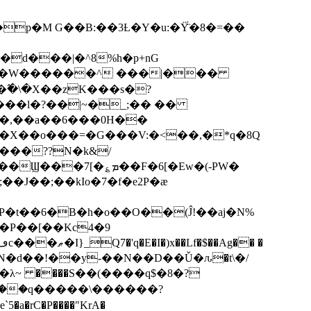
p�M G��B:��3Ƚ�Y�u:�Ÿ̈́�8�=��
R�d���|�^8%h�p+nG
�W������^ ���|���
�\�X��zK���s�ּ?
���l�?��|~�_;�� ��
k�X��o���=�G���V:�<��,�*q�8Q
���??N�k&/
��F�6[�Ew�(-PW�
�J��;��kIo�7�f�e2P�ӕ
��P��[��Kc4�9
��N�d��!��y-��N��D��Ǔ�ԉ�t\�/
�λ~ ����S��(����q$�8�?
��q�����\������?