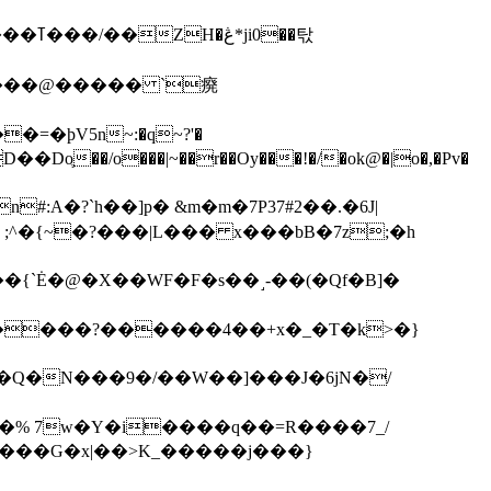
��탃
�/o���|~��r��Oy���!�/�ok@�|o�,�Pv�
#:A�?`h��]p� &m�m�7P
37#2��.�6J|
����?������4��+x�_�T�k>�}
���G�x|��>K_�����j���}