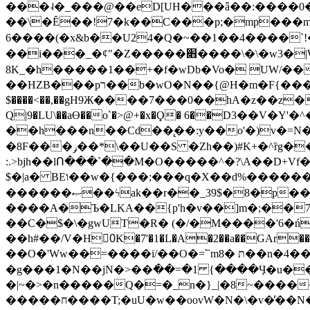
���˨�_���@��eD[UH���ǟ��:����0
��\�Ȇ��!7�k��C���p;�mp���mU��)iG
6����(�x&b��U24�Q�~��1��4����`!�
��i���_�ȼ"�Z�����׋����\�\�w3�|W'�L8y<#�Y�HX�*b��.̏�yr-k��UO����@����� `㾱
8K_�h�����1��+�f�wDb�Vo� UW/���
��HZB���pר��b�wO�N��{@H�m�F{���ۣ��?�}T#��[�ͫ������jd�8��֠|=zn��=�ϸV5n~:�q~?'�
$����<��,��gH9Ж����7���0��hA�z��z�H
Q|9�LU\��aƟ��o`�>@+�x�Ϙ� 6��D3��V
��h���n��Cd��̢��:y��o'�)v�=N�
�8F���ݛ��*\��U��S �Zh��)#K+�^ȑg���}O���!�pR�¦8?��(�� ���)=��La<{� ;^�{~�?���|L��� x���bB�7z;�h
:.>bjh��lՈ���`��M�O�����^�?\A��D+Vf
$�|a� BEו��w�{���;���q�X��d%�������W� hU�(�1�Ū}9�S�F<��i�L3�;� �!"Aų��R���{`Ė�@�X��WF�F�s��˼-��(�Qf�B]�
������ޞ��ϟak��r��_39$�8�p���7�2�yIZ�R��x��/
����A�Ъ�LKA��{p'h�v��]m�;��
��C�$�\�gwUT�R� (�/�M����'6�ń
��h#��/V�H0ٍK�7'�1�L�A�2��a��GAr���e۟�h��9�Ҁ�ɏ�,׾Xǥf(�Y�ϰ:y�����97.D�o
��O�'Ww��=����i/��O�=՟mת �8��n�4��ڗGo;V���y��4����n�7�v���Lu�/
�g���1�N��jN�>��߭��=�1 {����Ӌ�u�������}�ؾ����ǇS�~�<�=]����^vz��{{��t�% 7w�Y
�|~�>�n�����Q�=�_n�}
_|�8~����
�����ח����T;�uU�w��oovW�N�\�v�̓��N��6xz��z^��s�; �Ʒ7�ê��c����ǡ�OoO��e0+'?