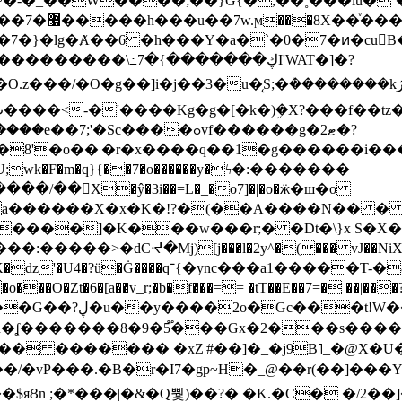
~�-�_��W����;��}G{�,��˳���lu�
�7�}�lg�Ⱥ��6 �h���Y�a�`�0�7�ͷ�cu
����\߸7�{�������ڮI'WAT�]�?
���/��񛆻X�ŷ�3i��=L�_�o7]�|�o�ӝ�ш�o
a������X�x�K�!?�(��A����N�� � 
0��DE�����:�����>�dCᔵ�Mj)[j���l�2y^�(
��� vJ��NiX
��Z�9:?� ����?
�?h�ʆ �������8�9�5֟���Gx�2���
U�� ������� �xZ|#��]�_�j9B˥_�@X
r�I7�gp~H�_@��r(��]���Yb��ڃE����)b��`B� �y
)��$яȢn ;�*���|�&�Q뿿)��?� �K.�C� �/2��