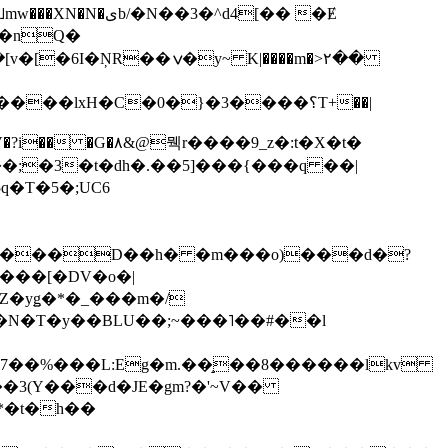
��3�^d4[�� �Ɇ
I�nQ�
�y~ K|����m�>٢��
��lxH�C�0�}�3����؟T+��|
�V�?i�� �G�۸&@뭭r����9_z�:t�X�t�
i��;�3�t�dh�.��5]���{���q ��|
�=���D��h� �m���o)���d�?
Z�yǥ�*�_���m�/
�N�T�y��BLU��;~���˥��#��l
��7��%���L:Eg�m.��̝��8������lkv
*�t�h��