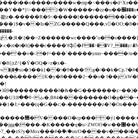
���e����w�mp�<���x�d^Xϧ����a�c��r�ۇ/�^
��*}\>���}�W�����v�zz�u��֌���o����
��콿|z�-�����R�9<�����[������ї��ٗa�
��}$�v��Io�ZG�����Q���,v�OO;�8��
��q.�;R�\]��>Z������wɛ����ˇo��s����
�i�h]���c����'#ֆ�F��>��V?_���y/˗�N�
8{|zZ^[�Ý�OQ�>z�x�-
�Y�ï'�/�/
�!
x�����l~R}
�����}�J;+���(q�G��c;�-�������z�?�On�
�K�����q�u>ZWOO�w��߼��W�a���p�����ޓ���_���r-
7_��zS?y�Moϫ���#�ۗ�/�on/O����v���l