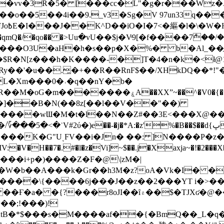
��o��5��4i��9._v3�Sg�V 97un33q��
���?
˞v��qmQ�/�qo�� �>Uu߲�vU��$j�Vͦ9[�f����7ް
���O3U�aH�h�s��p�X�%� b�Al_��ֲ�
]L�Xm���0�˒�q��nY�b�
�V0�{��N͉fMz}}��J�d������ �M���Q�"f-
�"�]��B�N(��8z[��l��V��"��)
�K�G"UͺFV��i�Jn� ��: ]N����P�z
�V�H��7�.#�l�z�Vi]
~$��.j�Xaxja~�!�2���
���i+p�)����Z�F�@\|zM�|
Y�W�b��A���k�Gr��h3M�z?oA�Vk�I� �
5����\{����6j���J��z��2���YT i�>
۾��$�TJXʛ�@���5J�P���<=-���!�k�?-�W�?
�;!���)!
KtB�*$���s�M����af��{�BmQ��_L�q�