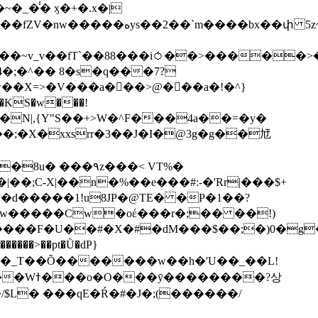
��bx��փ 5z~�>�y4N/
��X=>�V���a��ً�>@���a�!�^}
>�N|,{Y"S��+>W�^F���4a��=�y�
�٩z���< VT%�
��3���H�J:~�N����W�[q���2�tߟ�Ó��Qc~|�X�|��;Ϲ-X|��n�%��e���#:-�
'Rr|���$+
X9[w�����Cw�oέ���r�;�� ��!)
�����>��pt�Ǜ�dP}
���?상
/$L� ���qE�Ŕ�#�J�;(������/