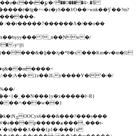
ͯ��O����4>.�Տ
�ё�fg�=<�z�yS��J/O��>wnk��ǯ`��?m?
�'������-
 /��r�����7������Λ�/��o��
]x��byyy��� ?_n��Ɲw�/
-y^|j\|
�����/ϟ���w��}
��`�xɧ���Λ���{p1�:���{u