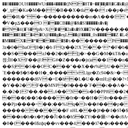
��0����OUH����WUt���4���l�t]NI�8T�~��'͙��j�R�G�k�|@a���
�'_tp�Ka�M��|�B��X�tla ��r z��
��l8;�"�~����������m�A���!`��e���z�
�V�pݎ���O ���CB��@�&�S!�����x�v�j
�N�4{�`6�p&>X(�\��2a�x�9X��򢧰W����
�����E�� �4�O@���g�eӄL��@����_0x������Z �
L4
�M���X�:�*����k�$�ԏ������� Pt����M
3z�0�ɓaO[8�}�b FQr��2!X`��^*�F�
��S����\zJ��2�t�۫[j�>��G�M�kT&�a��J�eK
뀑;ȈH�XF��@JG#�Z���a�jn)a��1��n��ݕ-#�UX��$jفD�D)�p=��ŲQ|V
��S)�S��OC���"��X��r%i}U��g��ᖓ�56�vܚ�
`E���$�S��H�_����vLlge�Zc94�&
�������d6V\�=E�h�L�U�.�mH;@�l�?+N���!#ڊ:�4o��Z�6c���M�m se ���a3
�Y��2� /F��MNP�9����`F��c��A�^�
�.�2�}7��.��:,6�� S�o�$�PPf6�
���[��5�����0r�~��H�\Фr���e�
��Pjϧ����=��;��%1q�lv��#���p�
����������F nHL���]#��\I�Sߗ�$����YǕQ��԰5k�/����LH�\�Ȃ�>��:%u'��3(Y���d�JΕ�gm?�'~V��
���n�h�x�۴j��Ĵ1�&�h5�ZYt��癩<^�� 
�8�{���6$zфq��vv���4;���ӟ7��s�����