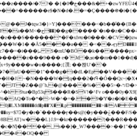
&�+�zwYFEÙ4�~�_�̾� ӽ�+�.x�|
�N�d�.�=�Ç����֍�i�{���fZV�nw�����ەys��2��`m��
�4�;�^�� 8�s�q���7?
���S������*�F�xIvͯɶ�0���/,�CV�ϸzw
����a�� �<��އӻyD���1�KS�w���!
��U�,����:Hpլ�U�K��_y4߼��O����_@c7��=�i���|ܝ S�mƯ�BÓ��k�� ����p
x
�m��1��d|��;�X�xxsrr�3��J�I�@3g�g��㝼
x+9y����w�u����;{㵋; ��쫝U'�'�
uU���1"���g�t�dL�Ep��V�����8u� ��
�}z�XEu�<ं�Q!�;yL+J��F �
���%� ��ר-�<5/D�>�d�����1!u8JP�@TE� �P�1��?
^�h9xa�Bp53q$���R�ЅV!�^Fv o���0y�
�0j�LXM�����dd�p��'X��,p����������>i�/A���
`�����ӻ��s@(�y���ݞ���F/S��_T��Õ�������w��h�'U��_��L!
L}J.9=�kr������?|���R����Wߙ���o�O���ӯ�����
�c�N̐j����_s��]�_W7����>��1"��
��0�4�OQ��