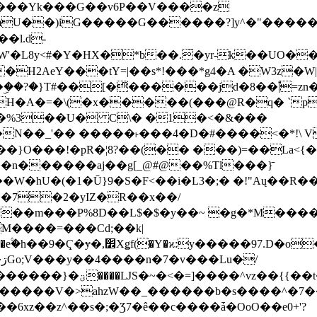
���Yk���G��v6P��V����z
�����G������?]y^�"�������ߠ���/��ZH�ڠ*ji0
�l.d-
H2AeY���tY=|��s*!���*g4�A �W3z�W|
�A�=�\(�x�����(���@R�q� `pD��Do֛�
�Y'�^�%3��U� C\� �1�<�&���
N��_'�� �����˫���4�D�#����<�*!\ Vn
��n������aj��g[_@#@��%Tl���}̄
7��m���P%8D��L$�$�y��~ �g�*M���
M����=���Cd;��k|
�Q�N���9�/��W��]���J�6jN�/
�i����q��=R����7_/
�����V�>ahzW��_������b�s����^�7�