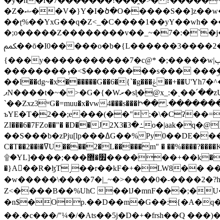
�y�h�f�7�������!���̯�>� ?�����
�Z�ޝ��V�}Y�I�ծ�O�����S��]z��w��7�޷�����h���u��7w.ϻ���8X��ͮ�����W�dm�Jߜ��q/>?���0C�|��sf/
��ɽ%��YxG��q�Z<_�C����1��yY��wh� �
�;o�����Z��������v��_~�7�:�`�j�����
ﶻ��ō�I0�����o�b�{L������3����2�O.z���/�O�g��]i�j��3�u�̨S;�ܳ��������kژ�|p���Io�P,
{���y�����������7�c@* �;�����w|ٻ����<-�'����Kg�g�[�k�)ܹ�X?���f��tz�������˝.8[����v��������W��
��������ܙ�<$��������s��� ���ۣ����e��7;'�Sc����ߋvf������g�2ޓ�?
��l��dg~�x������G��6�{`�g���ݝ��+��U'Yh7�^�8'�o��|�r�x����q��1�g������i����i4���M�z��[}
ޕN����t�~�>�G�{�Wރ�sl̞�@x_:�ˏ��՛��zU;wk�F�m�q}{��7�o������y�ϟ�:�������
`��Zxz3ʷG�=muu�x�vw4���s���Ի�� .�������
ъYE�T�2��;e���(��" ;�\�Cʔ��=
ZI���6�7FZo��"� �D��J2X3�ߑ�3o�|aak�q�@����]�K���w���r;� �Dt�\}x S�X�]Ό�9��f�
��S���b�zPju[lp���ߡG��%Py
C�T��2��ɫ�ߜU����2�L�����m" � ��%����?����K�ǳ'�U4�?ü�Ġ����q־{�ync���a1�����T-�8U� �)�Xp��� ��A�R� ���E-
۩�YL]����;���׿�޽������+��k��o���O�Zt�6�[a��v_r;�b�f���== �tT��E��7=� ��|���?��̅����1n�NEqS-~� vo u �� ����Gf��~ ]A� ��?
�}A��R�ɮT˼��r��kF�+�LW8�� ���G��?ڸ�u��y����2o�Gc���t!W���k+(���钰vY��!
�w�����\����7�|_~�>�� ��0 �-����2
Z<����B��%UhC ��lJ�mnF���;�
�n$�Op.��D��m�G��:{�A�q��/�vP���.�B�
��.�c���/"¼�/�Ats��5j�D�+�frsh��Q ���