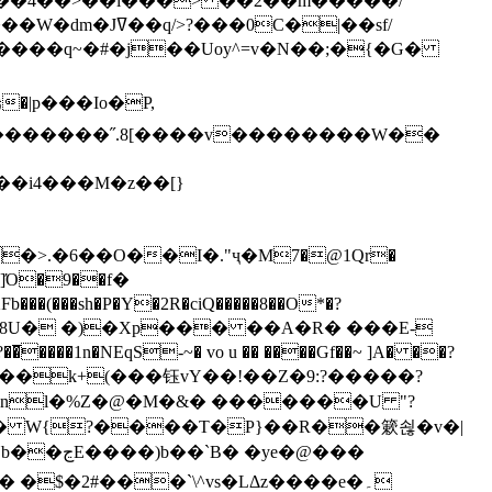
`��4��>��i���> ��2��m�����/
B����q~�#�j��Uoy^=v�N��;�{�G�
�>.�6��O��I�."ҷ�M7�@1Qr�
Fb���(���sh�P�Y�2R�ciQ�����8��O*�?
s����nl�%Z�@�M�&� �������U "?
�U� W{?����T�Ρ}��R��簌쇦�v�|
e�@���
]� �$�2#���`\^vs�LΔz����e�۔