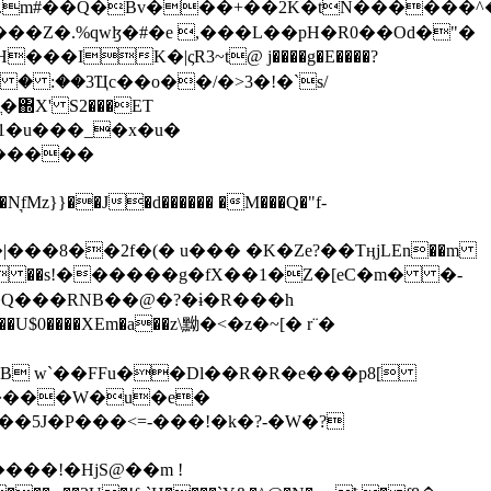
���Z�.%qwɮ�#�e ,���L��pH�R0��Od�"�
��/� � :��3Ҵc��o��/�>3�!�`s/
΍X' S2���ET
�Q���RNB��@�?�ɨ�R���h
X��U$0����XEm�a��z\黝�<�z�~[� r¨�
B w`��FFu��Dl��R�R�e���p8[
�����W�u�e�
���!�HjS@��m !