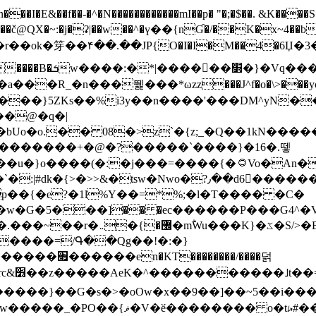
N������������mI��p� "�;�$��. &K����S�vק ������z�I2>z�� �tp��g�T
~:�j�ʡ|��w��^�ү��{nƓ�/��K�x~4��b�����r 1t
���}5ZKѕ��%i3y��n����'���DM^yN�
��@�q�|
08�>z`�{z;_�Q��1kN������\f; �ۭ�ԗ�ݳ��d����
���������+�@�?�����`����}�16�.뗗
p��{�e?�1l%Y��=*%;�l�T���� �C�
�7�w�G�5���]�� �ec������P���G4^�
�W#�I��*]\W��)Ħ�1��fC}
����=/Գ��Qg��!�:�}
��}��G�s�>�oOw�x��9��]��~5��i���>�
�骦t��UU�{�<��Z�.R����w77*jk8{|