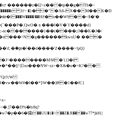
h�~
'~ �}��"�Aޙ8X��M��K�D
�n���^N�g������kwxU� ���
'Z����>!pQ}
VQr?cW
.]7��D%�b/8q?