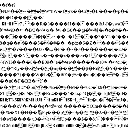
Ǌ^��~��W"hW�}rk��Cr�L����/p��
�ן�4�O�@�F�7i�&�6�īw�:o���X(�������~�~�y���_��=��rۏ7t��R�ΰ����H����
�&J /[�yw#
Q� �B\3�>x�_ �G0��gj�뿩�/�z�#�
�
�������|�>~��=�L���?�YL�`���߬
�w8�q��t���5��#��+�pʣ�6�Z����\�
j]m��N��ԉ�~���x���eo�1Z���/�Z
eWH����8��E09�"e�sw������a0�ci:�j
�X/e��mj�����[t�Rd{�Y�����Ϣ���7[�؏ܡ
���?}���W�L��֍Z�@z��m�]��b*�k[;�
|�z]�n/�d9�Ro4���^�Lӎ>^Ɋ��=kjfǔ�d
�P�����kV�-���q�^$cd �����YQIm����f
:� %�Xl-�H��赑Fq���p�=9p�`�2z�<�A
�wfI���� u0�˗a>vdUp�|��$�ؐ�&` ����