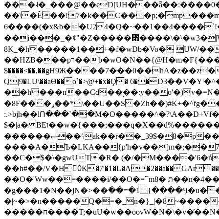
���˨�_���@��eD[UH���ǟ��:����0
��\�Ȇ��!7�k��C���p;�mp���mU��)iG
6����(�x&b��U24�Q�~��1��4����`!�
��i���_�ȼ"�Z�����׋����\�\�w3�|W'�L8y<#�Y�HX�*b��.̏�yr-k��UO����@����� `㾱
8K_�h�����1��+�f�wDb�Vo� UW/���
��HZB���pר��b�wO�N��{@H�m�F{���ۣ��?�}T#��[�ͫ������jd�8��֠|=zn��=�ϸV5n~:�q~?'�
$����<��,��gH9Ж����7���0��hA�z��z�H
Q|9�LU\��aƟ��o`�>@+�x�Ϙ� 6��D3��V
��h���n��Cd��̢��:y��o'�)v�=N�
�8F���ݛ��*\��U��S �Zh��)#K+�^ȑg���}O���!�pR�¦8?��(�� ���)=��La<{� ;^�{~�?���|L��� x���bB�7z;�h
:.>bjh��lՈ���`��M�O�����^�?\A��D+Vf
$�|a� BEו��w�{���;���q�X��d%�������W� hU�(�1�Ū}9�S�F<��i�L3�;� �!"Aų��R���{`Ė�@�X��WF�F�s��˼-��(�Qf�B]�
������ޞ��ϟak��r��_39$�8�p���7�2�yIZ�R��x��/
����A�Ъ�LKA��{p'h�v��]m�;��
��C�$�\�gwUT�R� (�/�M����'6�ń
��h#��/V�H0ٍK�7'�1�L�A�2��a��GAr���e۟�h��9�Ҁ�ɏ�,׾Xǥf(�Y�ϰ:y�����97.D�o
��O�'Ww��=����i/��O�=՟mת �8��n�4��ڗGo;V���y��4����n�7�v���Lu�/
�g���1�N��jN�>��߭��=�1 {����Ӌ�u�������}�ؾ����ǇS�~�<�=]����^vz��{{��t�% 7w�Y
�|~�>�n�����Q�=�_n�}
_|�8~����
�����ח����T;�uU�w��oovW�N�\�v�̓��N��6xz��z^��s�; �Ʒ7�ê��c����ǡ�OoO��e0+'?