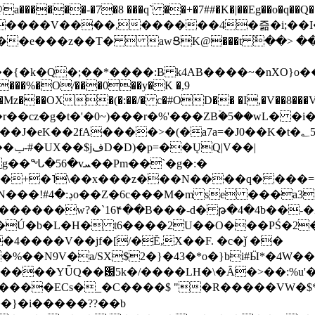
���-�7�8 ���q` ��+�7##�K�|��Eg��o�q��Q�˩mw���XN�N�یb/�N
p�e����V����,������4�즒�i;��
�T�  awՑK@���t ٚ��> ��[v�[�6I�ŅR��ݍ
�;���{�k�Q�;��*����:B k4AB����~�nXO}o���
���%�O/���0��y�K �,9
z���OX�(�:��/� c�#OD�� �I,�V��8��
b�r��cz�g�t�'�0~)���r�%'���ZBۡ�5��wL� �
��2fA����>�(�a7a=�J0��K�t�؂5q�T�5�;UC6
��|
�Pm��`�g�:�
>�<�+�˥\��x���z���N����q� ��
���[�DV�o�|
�����w?�`16۴��B���-d� թ�4�4b��-�
�2�Ú�b�L�H� t6����2U��O���PŚ�2
4����V��jf�[/�Ĕ,X��F. �c�ǰ ��
�%��N9V�a/
SX$2�}�43�*o�}bi#Ӹ*�4W
c8A����ECs�_�C����$ "�R�����VW�$
}�i�����??��b