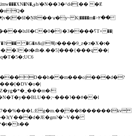
��3�^d4[�� �Ɇ
I�nQ�
�y~ K|����m�>٢��
��lxH�C�0�}�3����؟T+��|
�V�?i�� �G�۸&@뭭r����9_z�:t�X�t�
i��;�3�t�dh�.��5]���{���q ��|
�=���D��h� �m���o)���d�?
Z�yǥ�*�_���m�/
�N�T�y��BLU��;~���˥��#��l
��7��%���L:Eg�m.��̝��8������lkv
*�t�h��