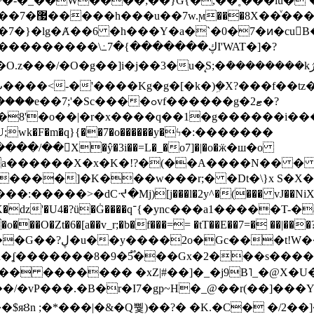
~�-�_��W����;��}G{�,��˳���lu�
�7�}�lg�Ⱥ��6 �h���Y�a�`�0�7�ͷ�cu
����\߸7�{�������ڮI'WAT�]�?
���/��񛆻X�ŷ�3i��=L�_�o7]�|�o�ӝ�ш�o
a������X�x�K�!?�(��A����N�� � 
0��DE�����:�����>�dCᔵ�Mj)[j���l�2y^�(
��� vJ��NiX
��Z�9:?� ����?
�?h�ʆ �������8�9�5֟���Gx�2���
U�� ������� �xZ|#��]�_�j9B˥_�@X
r�I7�gp~H�_@��r(��]���Yb��ڃE����)b��`B� �y
)��$яȢn ;�*���|�&�Q뿿)��?� �K.�C� �/2��