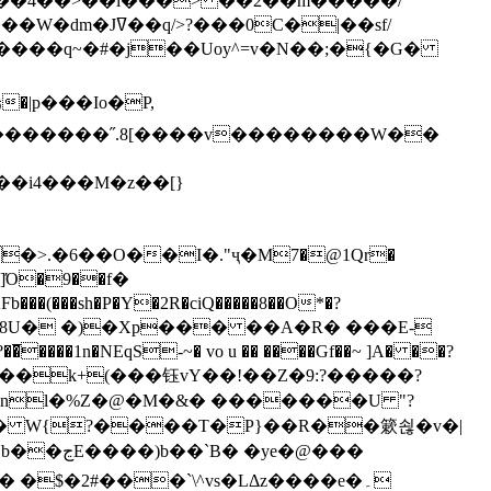
`��4��>��i���> ��2��m�����/
B����q~�#�j��Uoy^=v�N��;�{�G�
�>.�6��O��I�."ҷ�M7�@1Qr�
Fb���(���sh�P�Y�2R�ciQ�����8��O*�?
s����nl�%Z�@�M�&� �������U "?
�U� W{?����T�Ρ}��R��簌쇦�v�|
e�@���
]� �$�2#���`\^vs�LΔz����e�۔