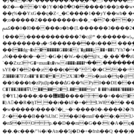
�y�h�f�7�������!���̯�>� ?�����
�Z�ޝ��V�}Y�I�ծ�O�����S��]z��w��7�޷�����h���u��7w.ϻ���8X��ͮ�����W�dm�Jߜ��q/>?���0C�|��sf/
��ɽ%��YxG��q�Z<_�C����1��yY��wh� �
�;o�����Z��������v��_~�7�:�`�j�����
ﶻ��ō�I0�����o�b�{L������3����2�O.z���/�O�g��]i�j��3�u�̨S;�ܳ��������kژ�|p���Io�P,
{���y�����������7�c@* �;�����w|ٻ����<-�'����Kg�g�[�k�)ܹ�X?���f��tz�������˝.8[����v��������W��
��������ܙ�<$��������s��� ���ۣ����e��7;'�Sc����ߋvf������g�2ޓ�?
��l��dg~�x������G��6�{`�g���ݝ��+��U'Yh7�^�8'�o��|�r�x����q��1�g������i����i4���M�z��[}
ޕN����t�~�>�G�{�Wރ�sl̞�@x_:�ˏ��՛��zU;wk�F�m�q}{��7�o������y�ϟ�:�������
`��Zxz3ʷG�=muu�x�vw4���s���Ի�� .�������
ъYE�T�2��;e���(��" ;�\�Cʔ��=
ZI���6�7FZo��"� �D��J2X3�ߑ�3o�|aak�q�@����]�K���w���r;� �Dt�\}x S�X�]Ό�9��f�
��S���b�zPju[lp���ߡG��%Py
C�T��2��ɫ�ߜU����2�L�����m" � ��%����?����K�ǳ'�U4�?ü�Ġ����q־{�ync���a1�����T-�8U� �)�Xp��� ��A�R� ���E-
۩�YL]����;���׿�޽������+��k��o���O�Zt�6�[a��v_r;�b�f���== �tT��E��7=� ��|���?��̅����1n�NEqS-~� vo u �� ����Gf��~ ]A� ��?
�}A��R�ɮT˼��r��kF�+�LW8�� ���G��?ڸ�u��y����2o�Gc���t!W���k+(���钰vY��!
�w�����\����7�|_~�>�� ��0 �-����2
Z<����B��%UhC ��lJ�mnF���;�
�n$�Op.��D��m�G��:{�A�q��/�vP���.�B�
��.�c���/"¼�/�Ats��5j�D�+�frsh��Q ���