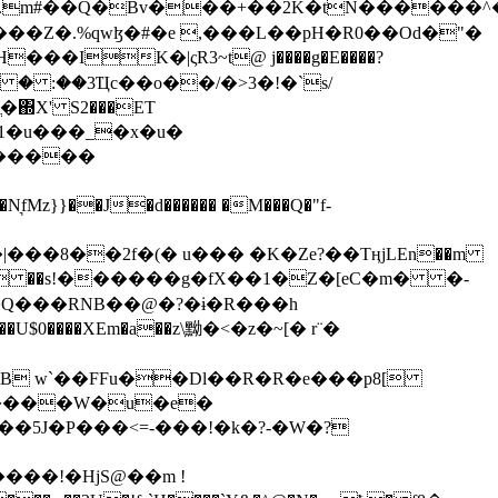
���Z�.%qwɮ�#�e ,���L��pH�R0��Od�"�
��/� � :��3Ҵc��o��/�>3�!�`s/
΍X' S2���ET
�Q���RNB��@�?�ɨ�R���h
X��U$0����XEm�a��z\黝�<�z�~[� r¨�
B w`��FFu��Dl��R�R�e���p8[
�����W�u�e�
���!�HjS@��m !