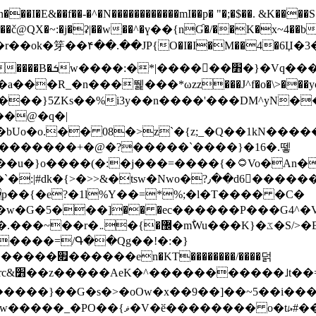
N������������mI��p� "�;�$��. &K����S�vק ������z�I2>z�� �tp��g�T
~:�j�ʡ|��w��^�ү��{nƓ�/��K�x~4��b�����r 1t
���}5ZKѕ��%i3y��n����'���DM^yN�
��@�q�|
08�>z`�{z;_�Q��1kN������\f; �ۭ�ԗ�ݳ��d����
���������+�@�?�����`����}�16�.뗗
p��{�e?�1l%Y��=*%;�l�T���� �C�
�7�w�G�5���]�� �ec������P���G4^�
�W#�I��*]\W��)Ħ�1��fC}
����=/Գ��Qg��!�:�}
��}��G�s�>�oOw�x��9��]��~5��i���>�
�骦t��UU�{�<��Z�.R����w77*jk8{|