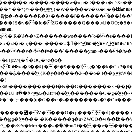
���e����w�mp�<���x�d^Xϧ����a�c��r�ۇ/�^
��*}\>���}�W�����v�zz�u��֌���o����
��콿|z�-�����R�9<�����[������ї��ٗa�
��}$�v��Io�ZG�����Q���,v�OO;�8��
��q.�;R�\]��>Z������wɛ����ˇo��s����
�i�h]���c����'#ֆ�F��>��V?_���y/˗�N�
8{|zZ^[�Ý�OQ�>z�x�-
�Y�ï'�/�/
�!
x�����l~R}
�����}�J;+���(q�G��c;�-�������z�?�On�
�K�����q�u>ZWOO�w��߼��W�a���p�����ޓ���_���r-
7_��zS?y�Moϫ���#�ۗ�/�on/O����v���l