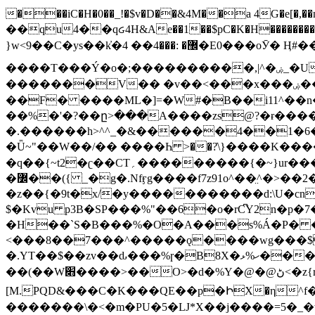
���iC�H�0��_!�$v�D��&4M��a 4G�e[�,��n���I�E&��f��-�^�
��qu4��qᏽ4H&Ae��1��$pC�K�H����������č@QX�
}w<9��C�ys��k҆�޼� :���4�� 4�E0���oӮ� Ӊ#��r��ok�笌��۴��.��JP{O�I�I�M��4�6Џ�3�ꦩ�l���W����/��ΗƧ�o��WS��<$�'�
����T���Ý�o�;����������,|^�ۻ_�U����B�ܭw����:�*|������׻�}�Vq���j¯���P�.QwO�ｓ���I�V�ϓ����d}
�������V�� �v��<���x���ۻ��a���R_�n���뛡���*ωzz���J^f�o�\>���yc-ϭc�������}��(����;/J��K�J�/
�
�F� ����ML�]=�W#�B��i11^��n
��%�'�?��ը>���A����zs@?�ɍ���
�.������h>^^_�&������4��1�6�bUo�o.�� 
�Ǖ~"��W��/�� ����Һ >��?ֿ\}����K�
�q��{~t2�ʗ��CT؍���������{�~}ur����u�}o����(�:�j���=����{�۝Vo�An��J^��������M\M�'{{l�i
�߼��({ _�g�.Nfӻg����f7z91o^��̤^�>��2�`�:|#dk�{>�>>&�tsw�Nwo�?٫��d6򆧇�������*��[|^]oo���NW~zz>�X&�u�=K?��
�z��{�9t�x/�y�����������d:\U�cn
$�Kvu p3B�SP���%"��6�o�rC͆Y2n�p
�H��`S�B���%�O�A���s%Á�P� �.���~��r�޼�}�܅�mؕWu���K}�ػ�S/>�B�vw�
<���8��7���^�����ǫ����wg���$
�.YT��$��zv��ԃ���%ɼ�B
8X�ހ%ޅ��������׏������en�KT��������/����덝
��(��W׋����>��O>�d�%Y�@�@ڻ<�z{rc&׻��z�����AeK�^�����������˩t��=x~
[M.PQD&���C�K���QE��p�ԻX�η^f���
�������\�<�m�PU�5�Ǉ*X��j����=5�_�w�����_�PO��{ޥ�V�ӗ�������� o�t⭟#��w7�p��6