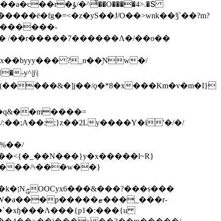
ͯ��O����4>.�Տ
�ё�fg�=<�z�yS��J/O��>wnk��ǯ`��?m?
�'������-
 /��r�����7������Λ�/��o��
]x��byyy��� ?_n��Ɲw�/
-y^|j\|
�����/ϟ���w��}
��`�xɧ���Λ���{p1�:���{u