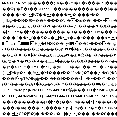
��X�>�{ϫa,]������;1n�/�7π0�>�x���]�����z����/�7?� �{�خ�0���
��ŵ{:��J��5D7��w��������l��$����^������e$
���ʈ�^�= W7������� ���/��
`pfk@��B�J8%��V����\ߤ��/o��d��6b�@��J�tqw3�}>Y]������<�b��̌��{B���~v_v��fT`��88���i⥀��>�����>�ޯ�'�����?
�I�� 8Qq1+qy��"�|�<���w󠒪7+�����X�n�F�a��M<�ح��]��g�����`�s��z�C�
�_=���������� �B�'���Oo���9S�z
��j�al��f��S�w� �x�w�r���a��o���W�1� �Ā5
�������ig �5���6P-�!jɪ���q�w�������z���9��� e�`Jd �ܒo�
��U�-��"��zȿX77Q5ap�;t昚�E_�7�j��
Gǖ"Z��N��vhKH�A��a�X�8�4��W<��7�
{+2�p��j!o�M���)��^2<�{�7���(k[�Y�JT�Z��@`h,�@�
���PpTW�q@��I�E�I����8|� v��YT��^
(�^��v��eA�Xp�>0�+*���h����s�ײT)D$%�AQ�To�*�>W�^�=�.�9�Ύ҇�z�l�E�����F�U��#�X�#�dM���$��;�)0�g�OH�����w�����ҋ��
Ԓ,%0Aj|�.N^��Uc2��̝d X��f娯���HLQP�E?(gtN
����Q��3�M�Fw_�{j3��]=�����<�l��n��E�p4�Ld2�2~�o6y��oy=$7�y�r�
��&����-���|<��(��oOɒ��� ���G�8Bl AT}w���
���k�ntq)���,����pApy�9�Y�1zWM
��Cf�|$�)�,���jɢ� ����k���0�