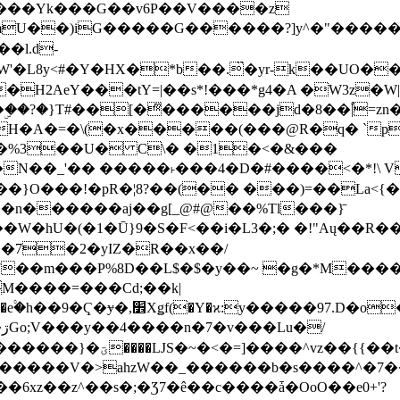
���Yk���G��v6P��V����z
�����G������?]y^�"�������ߠ���/��ZH�ڠ*ji0
�l.d-
H2AeY���tY=|��s*!���*g4�A �W3z�W|
�A�=�\(�x�����(���@R�q� `pD��Do֛�
�Y'�^�%3��U� C\� �1�<�&���
N��_'�� �����˫���4�D�#����<�*!\ Vn
��n������aj��g[_@#@��%Tl���}̄
7��m���P%8D��L$�$�y��~ �g�*M���
M����=���Cd;��k|
�Q�N���9�/��W��]���J�6jN�/
�i����q��=R����7_/
�����V�>ahzW��_������b�s����^�7�