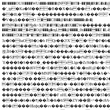
��0����OUH����WUt���4���l�t]NI�8T�~��'͙��j�R�G�k�|@a���
�'_tp�Ka�M��|�B��X�tla ��r z��
��l8;�"�~����������m�A���!`��e���z�
�V�pݎ���O ���CB��@�&�S!�����x�v�j
�N�4{�`6�p&>X(�\��2a�x�9X��򢧰W����
�����E�� �4�O@���g�eӄL��@����_0x������Z �
L4
�M���X�:�*����k�$�ԏ������� Pt����M
3z�0�ɓaO[8�}�b FQr��2!X`��^*�F�
��S����\zJ��2�t�۫[j�>��G�M�kT&�a��J�eK
뀑;ȈH�XF��@JG#�Z���a�jn)a��1��n��ݕ-#�UX��$jفD�D)�p=��ŲQ|V
��S)�S��OC���"��X��r%i}U��g��ᖓ�56�vܚ�
`E���$�S��H�_����vLlge�Zc94�&
�������d6V\�=E�h�L�U�.�mH;@�l�?+N���!#ڊ:�4o��Z�6c���M�m se ���a3
�Y��2� /F��MNP�9����`F��c��A�^�
�.�2�}7��.��:,6�� S�o�$�PPf6�
���[��5�����0r�~��H�\Фr���e�
��Pjϧ����=��;��%1q�lv��#���p�
����������F nHL���]#��\I�Sߗ�$����YǕQ��԰5k�/����LH�\�Ȃ�>��:%u'��3(Y���d�JΕ�gm?�'~V��
���n�h�x�۴j��Ĵ1�&�h5�ZYt��癩<^�� 
�8�{���6$zфq��vv���4;���ӟ7��s�����