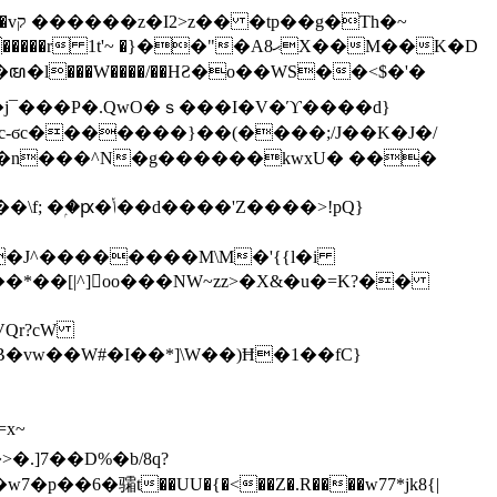
h�~
'~ �}��"�Aޙ8X��M��K�D
�n���^N�g������kwxU� ���
'Z����>!pQ}
VQr?cW
.]7��D%�b/8q?