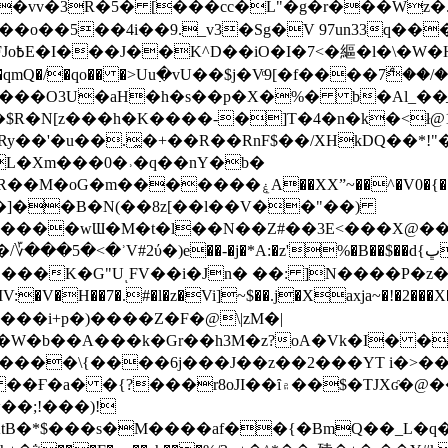
��o��5��4i��9._v3�Sg�V 97un33q��
���?
˞v��qmQ�/�qo�� �>Uu߲�vU��$j�Vͦ9[�f����7ް
���O3U�aH�h�s��p�X�%� b�Al_��ֲ�
]L�Xm���0�˒�q��nY�b�
�V0�{��N͉fMz}}��J�d������ �M���Q�"f-
�"�]��B�N(��8z[��l��V��"��)
�K�G"UͺFV��i�Jn� ��: ]N����P�z
�V�H��7�.#�l�z�Vi]
~$��.j�Xaxja~�!�2���
���i+p�)����Z�F�@\|zM�|
Y�W�b��A���k�Gr��h3M�z?oA�Vk�I� �
5����\{����6j���J��z��2���YT i�>
۾��$�TJXʛ�@���5J�P���<=-���!�k�?-�W�?
�;!���)!
KtB�*$���s�M����af��{�BmQ��_L�q�