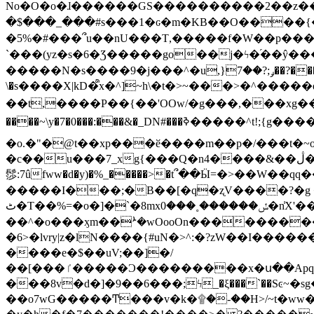
No�O�o�ɺ������GS����������2��z�����i��n�
�$���_���#s���1�ԍ�m�KΒ��O����{��Y
�5%�#���՞u��nU���T,��� ��f�W��p�
`���(yz�s�6�Ʒ�����go��j�ϟ�֜��ŷ���
�����N�s����9�j���^�u,}ݛ;?��7��?�������-
\�s����X|kD�᩺x�^]~h\�t�>~���>�^���
��t,����P��{��'OOw/�g���,���xg��-c�zt
����~\y�7�0���:���&�_DN#���ߢ�����^t!;{g������'��v�-\�f=���`�����ymn~����/ꧽ�(�����&�]j��/ǫ�*8�x���Km�v�m�I}
�o.�"�@t��xp���ӗ����m��p�/���t�~o'�
�c��u���7_xg{���Q�n4����&��ڷ�v�j�ۣ�xo�3��ƙ{��\�9���?:g�/��k�Cp.?�#�q&��m����=
髿:7ûfww�d�y)�%_�����>�t՞��Ӹ=�>��W��qq����ܞ����{K�y�8����2~��o� f��pxW�l/:��;A��:;}z��2Ly���
�����I���;�B��[�q�ʐV����?�g 
ٹ�T��%=�o�]�`�8mxݽ������˳���0�n̾X'��3ǘ9����������I�&��G�������z>��]�%��/
��^�o���ӽm��ܑ�wOooOn����������U3:ٹ>ߦ��8�.B#4���������O�g��~��<{�_��N���}y�
�6>�lvry|z�lN����{#uN�>^:�?zW��I��
����e�$��uV;��]�/
��[���ٵ�����Ͻ���������x�ս��Apq�����޻�V����O�cp����ٝy{����:�k�ןNݯOOCyx6���&���?���s���
���8v�d�]�9��6���;ϟ_�ξ���`��Sͼ~�sg��jgg�|���-
��o7wG�����Ͳ���v�k�۩�-��H>/~t�ww�