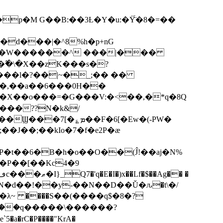
p�M G��B:��3Ƚ�Y�u:�Ÿ̈́�8�=��
R�d���|�^8%h�p+nG
�W������^ ���|���
�\�X��zK���s�ּ?
���l�?��|~�_;�� ��
k�X��o���=�G���V:�<��,�*q�8Q
���??N�k&/
��F�6[�Ew�(-PW�
�J��;��kIo�7�f�e2P�ӕ
��P��[��Kc4�9
��N�d��!��y-��N��D��Ǔ�ԉ�t\�/
�λ~ ����S��(����q$�8�?
��q�����\������?