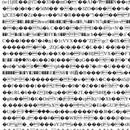
(w{1j0E��@i'��33��mO�`��AJ�ʸߜ���N��e;�vv�3R�5� [���cc�L"�g�r���Wz�.m#��Q�Bv���+��2K�tN������^�}y������Q�ۅUbB,���j�зb*��Q"�zӦc��Y�, B]!hI�KZ�T�5/
�ri�]�#�{\�5dM��ʿ��sy�3ZO�6����%�
냢CES�Ԟ�Zz��wv��%F�R����"5����i FJo߿E�I���J��K^D��iO�I�7<�䌔�l�\�W�H���IK�|ςR3~t@ j����g�E�
�t5��L��(�&wu9��z��2��od�R,%��VN7q�i�m
��ρ���%)�k C��$��(l3��4n+N'� 
��C�d�3o�s6��HY�c0��7��ܭt b���o�;i`�$R�N[z���h�K����-�]T�4�n�k�<ł@1�u���_�x�u�
C���J���ܮ�4�7{�1cVVX���"Z[I^gc? �0X�Ry��'�u��.̼�+��R��RnF$��/XHkDQ��*!"�����
�����#��_:ZQG�(�
j��/C�L��1 ��]��
�v������z��X�!n�Fd�H[l VX��F`R��M�oG�m�������ۼA��XXˮ~��^
�(\��`4�ۣ��Nƾ�k��2�[����pG���(�)
�ed�"td�٥��^(pb��l���7�c8=�U���\Q����wƜ�M�t�l��N��Z#��3E<���X@��|���8��2f�(� u��� �K�Zе?��TӊjLEn��m
�|�����(�Y�2��D���\E�S8/� וH䨺�B���9��u��/؆���5�<�ʾV#2ύ�)e��-�j�*A:�z'%�B��$��d{ڀ ��s!������g�fX��1�Z�[eC�m� �-
�%�J������ �w��A�C��t�n5@��
��l'��0��{��l2?�e�9�"�Z��1�b*�;�ІV:
��(:RL�b��Z[8̦�cg��0�2T,��4HϏ�+k��
�g#n��3�K�OnV)�j��cpK(^J�Xh��
�,���(���9xX���x2�Eù�GU3a
�Uj�\Fؒ�����ou�t��ss����P��J8�G�p� ��Ғ�a� �{?���r8oJI��ȋ
����,d���#�|��WR~�,�{��@�bw�
�Og�_�f���oY2ԁ*a��,K
���(io��x