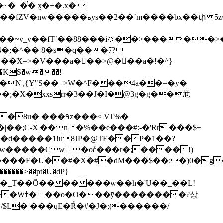
��bx��փ 5z~�>�y4N/
��X=>�V���a��ً�>@���a�!�^}
>�N|,{Y"S��+>W�^F���4a��=�y�
�٩z���< VT%�
��3���H�J:~�N����W�[q���2�tߟ�Ó��Qc~|�X�|��;Ϲ-X|��n�%��e���#:-�
'Rr|���$+
X9[w�����Cw�oέ���r�;�� ��!)
�����>��pt�Ǜ�dP}
���?상
/$L� ���qE�Ŕ�#�J�;(������/