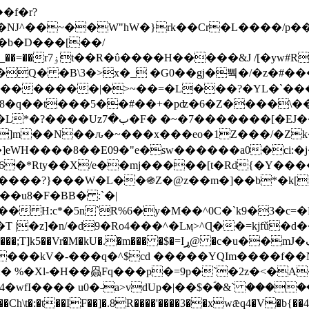
Ǌ^��~��W"hW�}rk��Cr�L����/p��
�ן�4�O�@�F�7i�&�6�īw�:o���X(�������~�~�y���_��=��rۏ7t��R�ΰ����H����
�&J /[�yw#
Q� �B\3�>x�_ �G0��gj�뿩�/�z�#�
�
�������|�>~��=�L���?�YL�`���߬
�w8�q��t���5��#��+�pʣ�6�Z����\�
j]m��N��ԉ�~���x���eo�1Z���/�Z
eWH����8��E09�"e�sw������a0�ci:�j
�X/e��mj�����[t�Rd{�Y�����Ϣ���7[�؏ܡ
���?}���W�L��֍Z�@z��m�]��b*�k[;�
|�z]�n/�d9�Ro4���^�Lӎ>^Ɋ��=kjfǔ�d
�P�����kV�-���q�^$cd �����YQIm����f
:� %�Xl-�H��赑Fq���p�=9p�`�2z�<�A
�wfI���� u0�˗a>vdUp�|��$�ؐ�&` ����