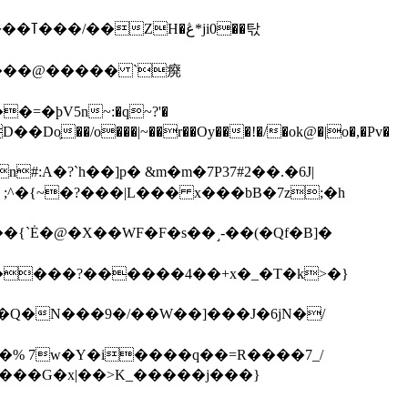
��탃
�/o���|~��r��Oy���!�/�ok@�|o�,�Pv�
#:A�?`h��]p� &m�m�7P
37#2��.�6J|
����?������4��+x�_�T�k>�}
���G�x|��>K_�����j���}