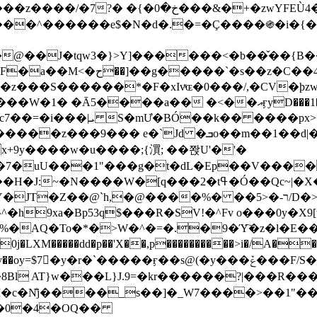
&�+�zwYFEÙ4�~�_�̾� ӽ�+�.x�|
�N�d�.�=�Ç����֍�i�{���fZV�nw�����ەys��2��`m��
�4�;�^�� 8�s�q���7?
���S������*�F�xIvͯɶ�0���/,�CV�ϸzw
����a�� �<��އӻyD���1�KS�w���!
��U�,����:Hpլ�U�K��_y4߼��O����_@c7��=�i���|ܝ S�mƯ�BÓ��k�� ����p
x
�m��1��d|��;�X�xxsrr�3��J�I�@3g�g��㝼
x+9y����w�u����;{㵋; ��쫝U'�'�
uU���1"���g�t�dL�Ep��V�����8u� ��
�}z�XEu�<ं�Q!�;yL+J��F �
���%� ��ר-�<5/D�>�d�����1!u8JP�@TE� �P�1��?
^�h9xa�Bp53q$���R�ЅV!�^Fv o���0y�
�0j�LXM�����dd�p��'X��,p����������>i�/A���
`�����ӻ��s@(�y���ݞ���F/S��_T��Õ�������w��h�'U��_��L!
L}J.9=�kr������?|���R����Wߙ���o�O���ӯ�����
�c�N̐j����_s��]�_W7����>��1"��
��0�4�OQ��