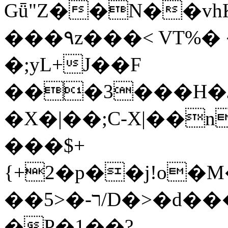
Gǖ"Z��N��v
���٩z���< VT%� �}z�XEu�<ं�Q!
�;yL+J��F
���3���H�J:~�
�X�|��;Ϲ-X|��n
���$+
{+2�p��j!o�
��ר-�<5/D�>�d�����1!u8JP�@TE�
�P�1��?