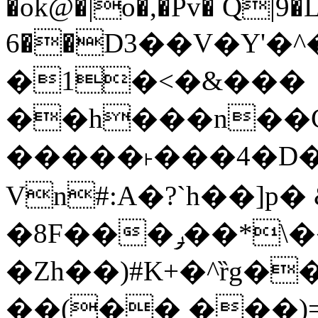
�ok@�|o�,�Pv� Q|9
6��D3��V�Y'�
�1�<�&���
��h���n��Cd
�����˫���4�D�
Vn#:A�?`h��]p�
�8F���ݛ��*\��U��S
�Zh��)#K+�^ȑg�
��(�� ���)=�