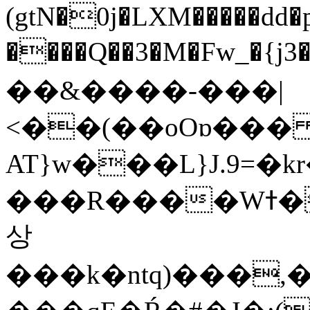
(gtN�0j�LXM�����dd
����Q��3�M�Fw_�{j3��]=����
��&����-���|
<��(��oOɒ���
AT}w���L}J.9=�
���R����Wߙ���o�O���ӯ��������?
상
���k�ntq)���,