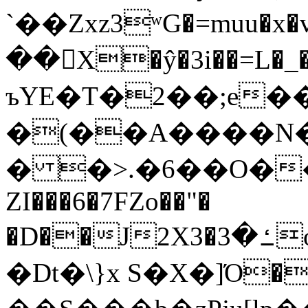
`��Zxz3ʷG�=muu�
��񛆻X�ŷ�3i��=L�
ъYE�T�2��;e�
�(��A����
� �>.�6��O��
ZI���6�7FZo��"�
�D��J2X3�ߑ�3o�|aak�q�@����]�K���w���r;�
�Dt�\}x S�X�]Ό�