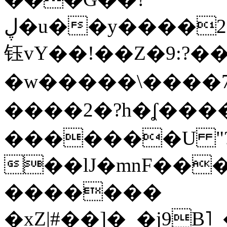
ڸ�u��y����2o�Gc���t!W���k+(���
钰vY��!��Z�9:?� �
�w�����\����7�
����2�?h�ʆ 
�������U "?
��lJ�mnF��
�������
�xZ|#��]�_�j9B