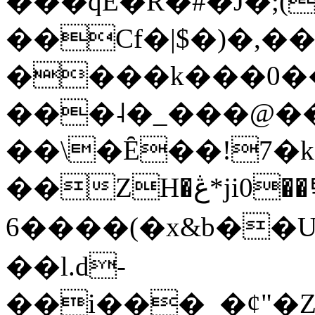
���qE�Ŕ�#�J�;(
��Cf�|$�)�,�
����k���0�
���˨�_���@��
��\�Ȇ��!7�k
��ZH�ڠ*ji0��탃
6����(�x&b��
��l.d-
��i���_�ȼ"�Z�����׋����\�\�w3�|W'�L8y<#�Y�HX�*b��.̏