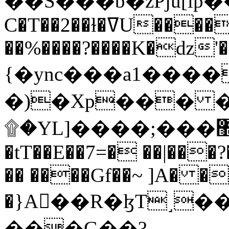
C�T��2��ɫ�ߜU����2�L�����m" �
��%����?����K�ǳ'�
{�ync���a1����
�)�Xp��� �
۩�YL]����;���׿�޽������+��k��o���O�Zt�6�[a��v_r;�b�f���==
�tT��E��7=� ��|���?
�� ����Gf��~ ]A� �
�}A��R�ɮT˼�
���G��?