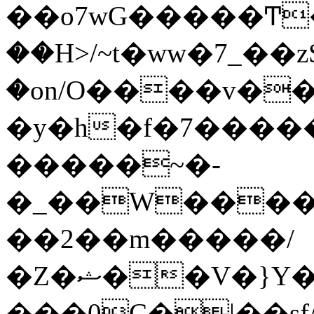
��o7wG�����Ͳ
��H>/~t�ww�7_��z
�on/O����v�
�y�h�f�7����
�����~�-
�_��W����;
��2��m�����/
�Z�ޝ��V�}Y�I�ծ�O�����S��]z��w��7�޷�����h���u��7w.ϻ���8X��ͮ�����W�dm�Jߜ��q/>?
���0C�|��sf