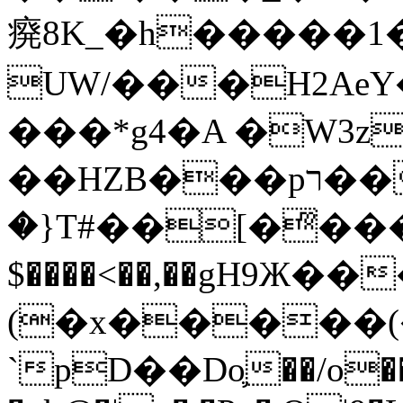
㾱8K_�h�����1
UW/���H2AeY�
���*g4�A �W3z
��HZB���pר��b�wO�N��{@H�m�F{���ۣ��?
�}T#��[�ͫ���
$����<��,��gH9Ж
(�x�����
`pD��Do֛��/o��