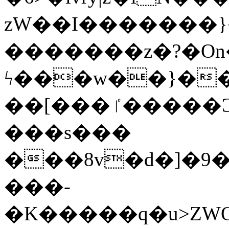
zW��I�������}�
�������z�?�O
ϟ���w��}��
��[���ٵ�����Ͻ���������x�ս��Apq�����޻�V����O�cp����ٝy{����:�k�ןNݯOOCyx6���&���?
���s���
���8v�d�]�9��6
���-
�K�����q�u>ZWOO�w��߼��W�a���p��