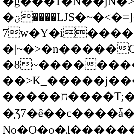
�g���1�N��jN�
�ؾ����ǇS�~�<�=]����^vz��{{��t�%
7w�Y�i����
�|~�>�n�����
�8~��������
��>K_�����j��
�����ח����T;�uU�w��oovW�N�\�v�̓��N��6xz��z^��s�;
�Ʒ7�ê��c����ǡ�Oo
No�O�o�ɺ����