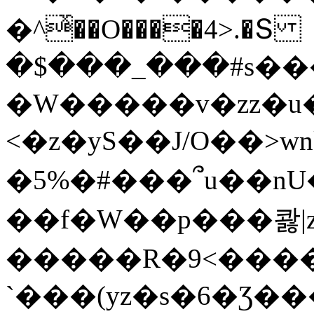
�^ͯ��O����4>.�Տ
�$���_���#s��
�W�����v�zz�u�
<�z�yS��J/O��>wn
�5%�#���՞u��nU
��f�W��p���콿|z
�����R�9<����
`���(yz�s�6�Ʒ�