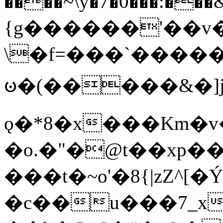
����~\y�7�0���:���&�_DN#�
{g������'��v�
\�f=���`�����
ꧽ�(�����&�]j
ǫ�*8�x���Km�v
�o.�"�@t��xp�
���t�~o'�8{|zZ^[�
�c��u���7_xg{���Q�n4���