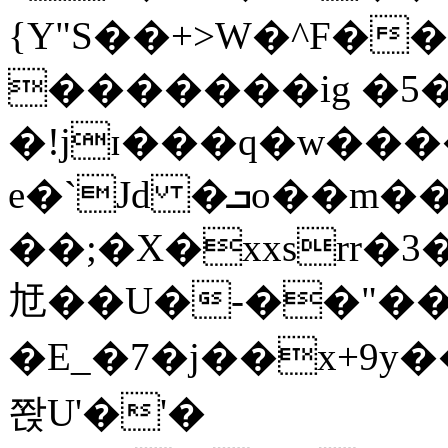
{Y"S��+>W�^F�
�������ig �5
�!jɪ���q�w��
e�`Jd �ܒo��m��1��d|
��;�X�xxsrr�
㝼��U�-��"��zȿ
�E_�7�j��x+9y�
쫝U'�'�