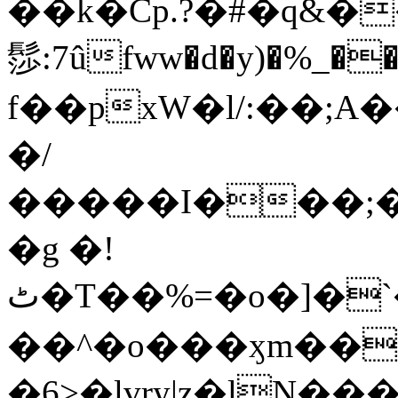
��k�Cp.?�#�q&�
髿:7ûfww�d�y)�%_�����>
f��pxW�l/:��;A
�/
�����I���;�
�g �!
ٹ�T��%=�o�]�`�8mxݽ������˳���0�n̾X'��3ǘ9����������I�&��G�������z>��]�%��/
��^�o���ӽm��ܑ�wOooOn���������
�6>�lvry|z�lN���