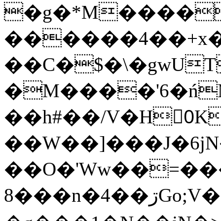
�g�*M����
������4��+x�
��C�$�\�gwUT
�M����'6�ń
��h#��/V�H0ٍK�7'�1�L�A�2
��W��]���J�6jN
��O�'Ww��=���
�8��n�4��ڗGo;V���y��4����n�7�v���Lu�/