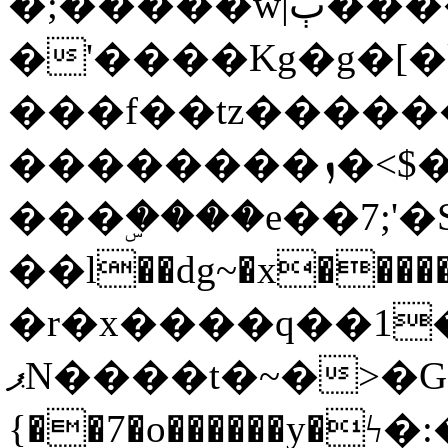
�;�����w|ٻ����<-
�'����Kg�g�[�k
���f��tz�����
��������ܙ�<$��������s���
���ۣ����e��7;'�Sc����ߋv
��l��dg~�x������G��6�{`�g���ݝ
�r�x����q��1
ޕN����t�~�>�G�{�Wރ�sl̞�@x_:�ˏ��՛��zU;wk�F�m�q}
{��7�o������y�