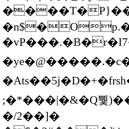
����T�Ρ}�
�n$�Op.
�vP���.�B�r�I7�gp~H
�ye�@��� ��.�c
�Ats��5j�D�+�fr
;�*���|�&�Q뿿)�
�/2��]�