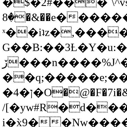
�$�2#���`\^vs
�8�&��e�������:�\���{��9�����g��f�r?
ˣ��iʇz�,���
G��B:��3Ƚ�Y�u:�
ڒ���n����%J^�}
��q;�����e;��
/[�yw#R�d���
i�x̀9��Nw����