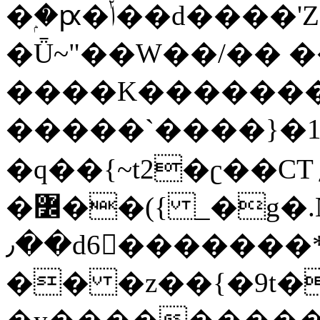
�ۭ�ԗ�ݳ��d����'Z����>!pQ}
�Ǖ~"��W��/�� ��
����K�������
�����`����}�1
�q��{~t2�ʗ��CT؍���������{�~}ur����u�}o����(�:�j���=����{�۝Vo�An��J^��������M\M�'{{l�i
�߼��({ _�g�.Nfӻg����f7z91o^��̤^�>��2�`�:|#dk�{>�>>&�tsw�Nwo�?
٫��d6򆧇�������*��[|^]oo���NW~zz>�X&�u�=K?
�� �z��{�9t�