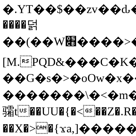
�.YT��$��zv��ԃ
����덝
��(��W׋����>��O>�d�%Y�@�@ڻ<�z{rc&׻��z�����AeK�^�����������˩t��=x~
[M.PQD&���C�K
��G�s�>�oOw�x�
�������\�<�m�PU�5�Ǉ*X�
骦t��UU�{�<��Z�.R�
��X�>�{ϫa,]�����