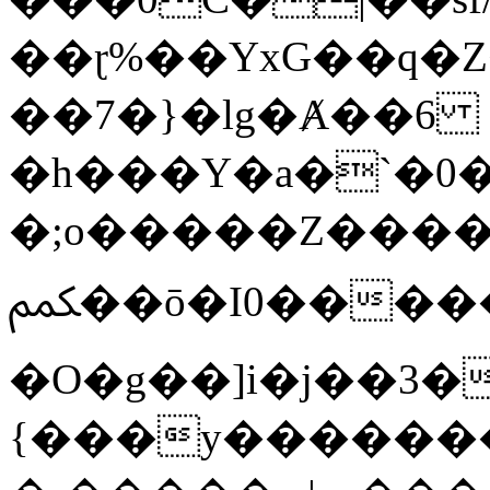
��ɽ%��YxG��q�
��7�}�lg�Ⱥ��6
�h���Y�a�`�0�
�;o�����Z������
ﶻ��ō�I0�����o�b�{L������3����2�O.z���/
�O�g��]i�j��3�u�̨S;�ܳ
{���y������