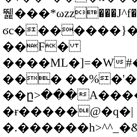
뛡���*ωzz���J^f�o
ϭc�������}��
�
�F�
����ML�]=�W#
��� ��%�'�
��ը>���A����
�ɍ�����@�q�|
�.������h>^^_�