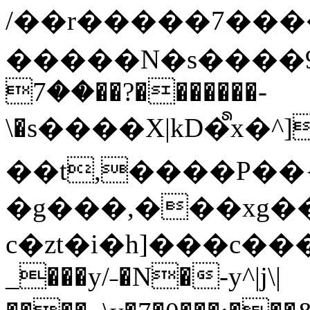
/��r�����7��
�����N�s����9�j
��7��?�������-
\�s����X|kD�᩺x
��t,����P��{
�g���,���xg�
c�zt�i�h]���c���
_���y/˗�N�-y^|j\|