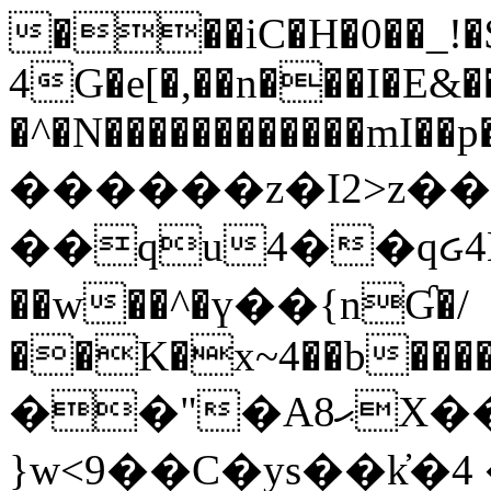
���iC�H�0��_!
4G�e[�,��n���I�E&��
�^�N������������mI��p�
������z�I2>z��
��qu4��qᏽ4H&A
��w��^�ү��{nƓ�/
��K�x~4��b�����
��"�Aޙ8X��M��K�D
}w<9��C�ys��k҆�޼� :���4�� 4�E0���oӮ�