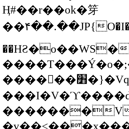
Ӊ#��r��ok�笌
��۴��.��JP{O�I
��ΗƧ�o��WS�
����T���Ý�o�;����������
������׻�}�Vq���j¯���P�.QwO�ｓ
���I�V�ϓ����d
�������V
�v��<���x���ۻ��a���R_�n���