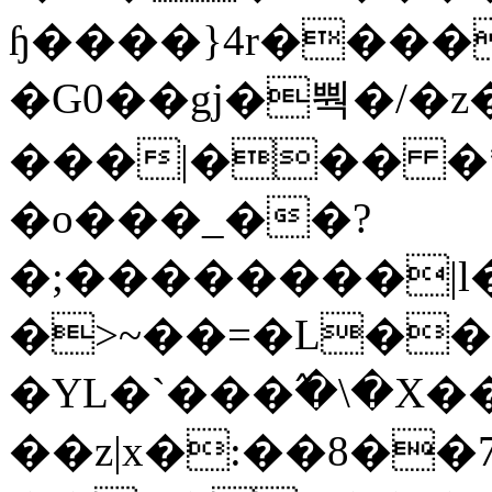
ɧ����}4r����
�G0��gj�뿩�/�z
���|��� �
�o���_��?
�;��������|
�>~��=�L��
�YL�`���߬�\�X�
��z|x�:��8�