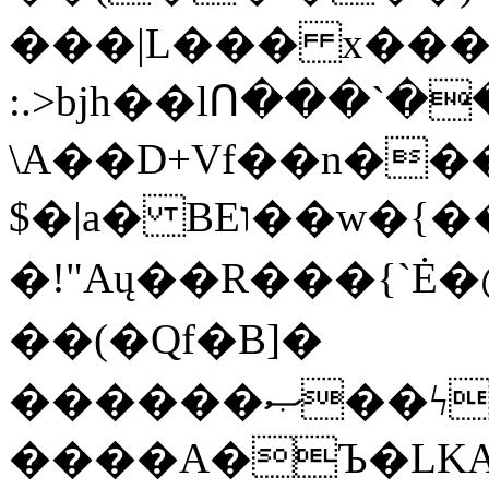
���|L��� x���b
:.>bjh��lՈ���`
\A��D+Vf��n��
$�|a� BEו��w�{���;���q�X��d%�������W� hU�(�1�Ū}9�S�F<��i�L3�;�
�!"Aų��R���{`
��(�Qf�B]�
������ޞ��ϟak��r��_39$�8�p���7�2�yIZ�R��x��/
����A�Ъ�LKA