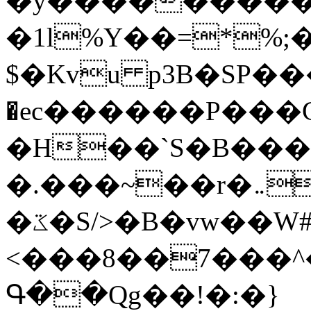
�y�����������
�1l%Y��=*%
$�Kvu p3B�SP�
�ec������P���G
�H��`S�B��
�.���~��r�޼�}�܅�mؕWu���K}
�ػ�S/>�B�vw��W#�I��*]\W��)Ħ�1��fC}
<���8��7���
Գ��Qg��!�:�}