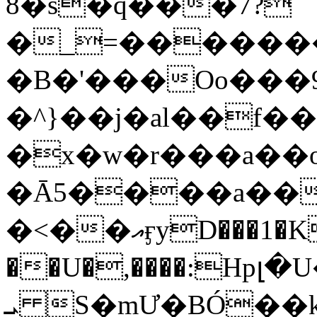
8�s�q���7?
�_=�����
�B�'���Oo���9
�^}��j�al��f
�x�w�r���a�
�Ā5����a��
�<��އӻyD���1�KS�w���!
��U�,����:Hpլ�U�K��_y4߼��O���
ܝ S�mƯ�BÓ�