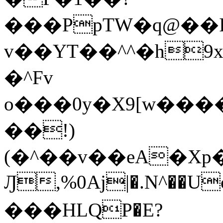
���PpTW�q@��
v��YT��^^�h9x
�^Fv
o���0y�X9[w��
��!)
(�^��v��eA�Xp�>0�+*���h����s�ײT)D$%�AQ�To�*�>W�^�=�.
Ԓ,%0Aj|�.N^��Uc
���HLQP�E?