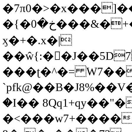
�7π0�>�x���]
�{�خ�0���&�+�zwYFEÙ4�~�_�̾�
ӽ�+�.x�|
��ŵ{:��J��5D7��
���ʈ�^�= W7��
`pfk@��B�J8%��V����\ߤ��/o��d��6b�@��J�tqw3�}>Y]������<�b��̌��{B���~v_v��fT`��88��
�I�� 8Qq1+qy��"�
�<���w󠒪7+�����X�n�F�a��M