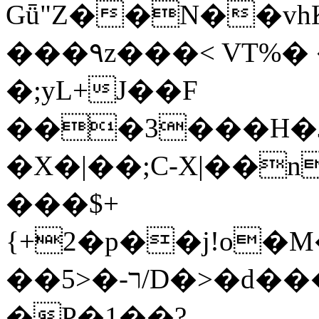
Gǖ"Z��N��v
���٩z���< VT%� �}z�XEu�<ं�Q!
�;yL+J��F
���3���H�J:~�
�X�|��;Ϲ-X|��n
���$+
{+2�p��j!o�
��ר-�<5/D�>�d�����1!u8JP�@TE�
�P�1��?