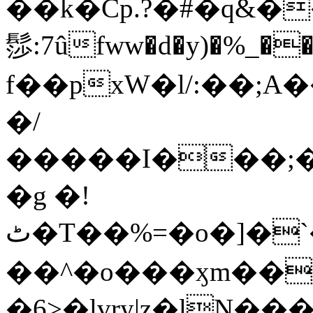
��k�Cp.?�#�q&�
髿:7ûfww�d�y)�%_�����>
f��pxW�l/:��;A
�/
�����I���;�
�g �!
ٹ�T��%=�o�]�`�8mxݽ������˳���0�n̾X'��3ǘ9����������I�&��G�������z>��]�%��/
��^�o���ӽm��ܑ�wOooOn���������
�6>�lvry|z�lN���