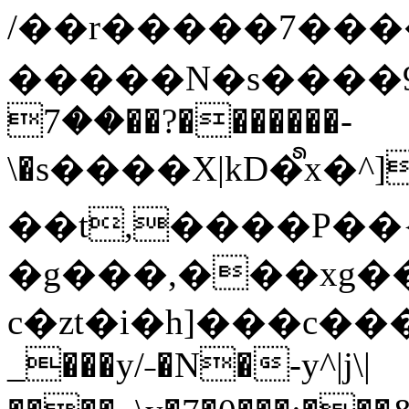
/��r�����7��
�����N�s����9�j
��7��?�������-
\�s����X|kD�᩺x
��t,����P��{
�g���,���xg�
c�zt�i�h]���c���
_���y/˗�N�-y^|j\|