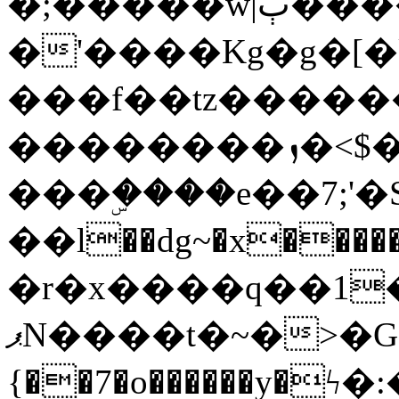
�;�����w|ٻ����<-
�'����Kg�g�[�k
���f��tz�����
��������ܙ�<$��������s���
���ۣ����e��7;'�Sc����ߋv
��l��dg~�x������G��6�{`�g���ݝ
�r�x����q��1
ޕN����t�~�>�G�{�Wރ�sl̞�@x_:�ˏ��՛��zU;wk�F�m�q}
{��7�o������y�