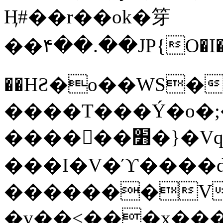
Ӊ#��r��ok�笌
��۴��.��JP{O�I
��ΗƧ�o��WS�
����T���Ý�o�;����������
������׻�}�Vq���j¯���P�.QwO�ｓ
���I�V�ϓ����d
�������V
�v��<���x���ۻ��a���R_�n���