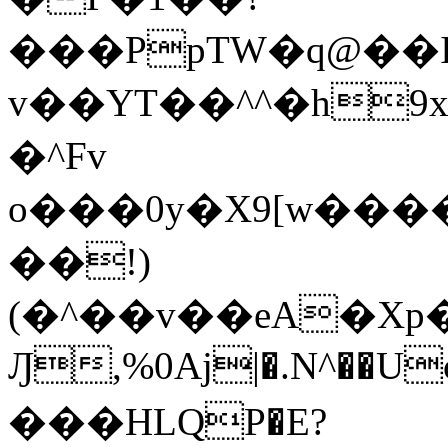
���PpTW�q@��
v��YT��^^�h9x
�^Fv
o���0y�X9[w��
��!)
(�^��v��eA�Xp�>0�+*���h����s�ײT)D$%�AQ�To�*�>W�^�=�.
Ԓ,%0Aj|�.N^��Uc
���HLQP�E?