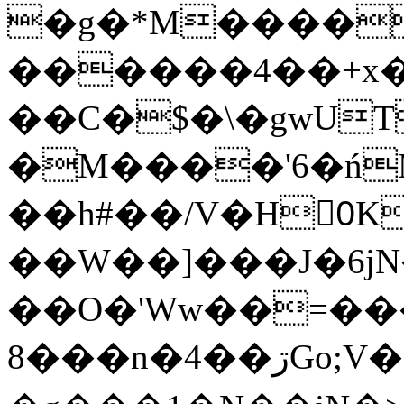
�g�*M����
������4��+x�
��C�$�\�gwUT
�M����'6�ń
��h#��/V�H0ٍK�7'�1�L�A�2
��W��]���J�6jN
��O�'Ww��=���
�8��n�4��ڗGo;V���y��4����n�7�v���Lu�/