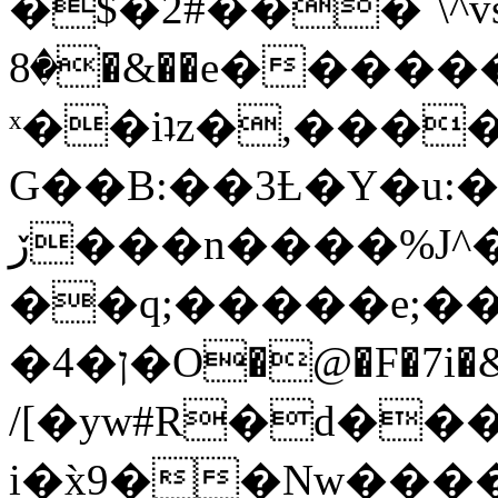
�$�2#���`\^vs
�8�&��e�������:�\���{��9�����g��f�r?
ˣ��iʇz�,���
G��B:��3Ƚ�Y�u:�
ڒ���n����%J^�}
��q;�����e;��
/[�yw#R�d���
i�x̀9��Nw����