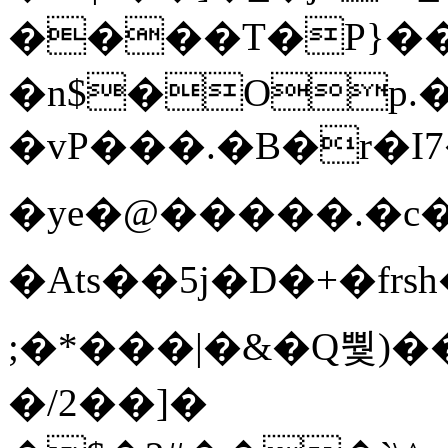
����T�Ρ}�
�n$�Op.
�vP���.�B�r�I7�gp~H
�ye�@��� ��.�c
�Ats��5j�D�+�fr
;�*���|�&�Q뿿)�
�/2��]�