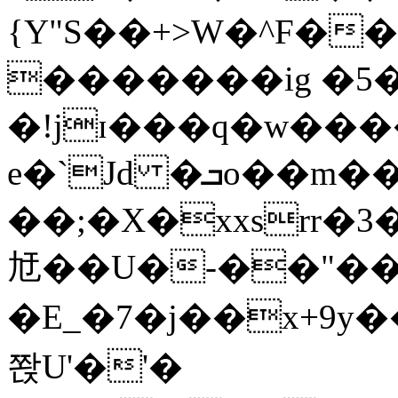
{Y"S��+>W�^F�
�������ig �5
�!jɪ���q�w��
e�`Jd �ܒo��m��1��d|
��;�X�xxsrr�
㝼��U�-��"��zȿ
�E_�7�j��x+9y�
쫝U'�'�