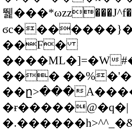
뛡���*ωzz���J^f�o
ϭc�������}��
�
�F�
����ML�]=�W#
��� ��%�'�
��ը>���A����
�ɍ�����@�q�|
�.������h>^^_�