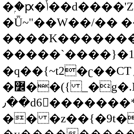
�ۭ�ԗ�ݳ��d����'Z����>!pQ}
�Ǖ~"��W��/�� ��
����K�������
�����`����}�1
�q��{~t2�ʗ��CT؍���������{�~}ur����u�}o����(�:�j���=����{�۝Vo�An��J^��������M\M�'{{l�i
�߼��({ _�g�.Nfӻg����f7z91o^��̤^�>��2�`�:|#dk�{>�>>&�tsw�Nwo�?
٫��d6򆧇�������*��[|^]oo���NW~zz>�X&�u�=K?
�� �z��{�9t�