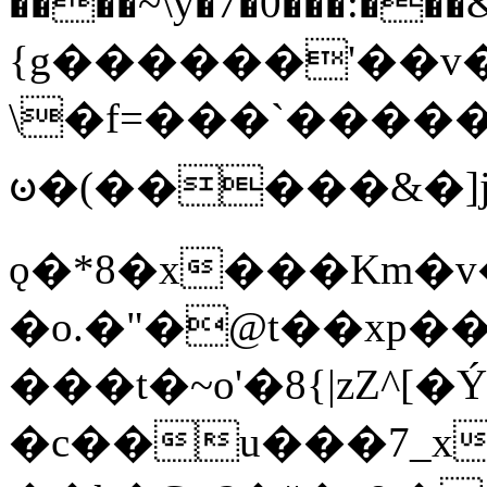
����~\y�7�0���:���&�_DN#�
{g������'��v�
\�f=���`�����
ꧽ�(�����&�]j
ǫ�*8�x���Km�v
�o.�"�@t��xp�
���t�~o'�8{|zZ^[�
�c��u���7_xg{���Q�n4���