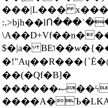
���|L��� x���b
:.>bjh��lՈ���`
\A��D+Vf��n��
$�|a� BEו��w�{���;���q�X��d%�������W� hU�(�1�Ū}9�S�F<��i�L3�;�
�!"Aų��R���{`
��(�Qf�B]�
������ޞ��ϟak��r��_39$�8�p���7�2�yIZ�R��x��/
����A�Ъ�LKA