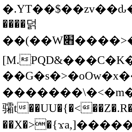
�.YT��$��zv��ԃ
����덝
��(��W׋����>��O>�d�%Y�@�@ڻ<�z{rc&׻��z�����AeK�^�����������˩t��=x~
[M.PQD&���C�K
��G�s�>�oOw�x�
�������\�<�m�PU�5�Ǉ*X�
骦t��UU�{�<��Z�.R�
��X�>�{ϫa,]�����