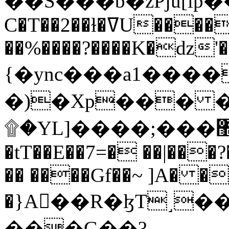
C�T��2��ɫ�ߜU����2�L�����m" �
��%����?����K�ǳ'�
{�ync���a1����
�)�Xp��� �
۩�YL]����;���׿�޽������+��k��o���O�Zt�6�[a��v_r;�b�f���==
�tT��E��7=� ��|���?
�� ����Gf��~ ]A� �
�}A��R�ɮT˼�
���G��?