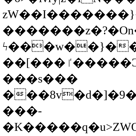
zW��I�������}�
�������z�?�O
ϟ���w��}��
��[���ٵ�����Ͻ���������x�ս��Apq�����޻�V����O�cp����ٝy{����:�k�ןNݯOOCyx6���&���?
���s���
���8v�d�]�9��6
���-
�K�����q�u>ZWOO�w��߼��W�a���p��