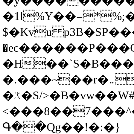
�y�����������
�1l%Y��=*%
$�Kvu p3B�SP�
�ec������P���G
�H��`S�B��
�.���~��r�޼�}�܅�mؕWu���K}
�ػ�S/>�B�vw��W#�I��*]\W��)Ħ�1��fC}
<���8��7���
Գ��Qg��!�:�}