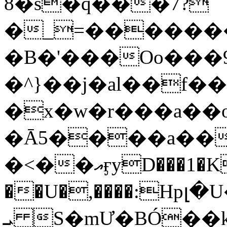
8�s�q���7?
�_=�����
�B�'���Oo���9
�^}��j�al��f
�x�w�r���a�
�Ā5����a��
�<��އӻyD���1�KS�w���!
��U�,����:Hpլ�U�K��_y4߼��O���
ܝ S�mƯ�BÓ�