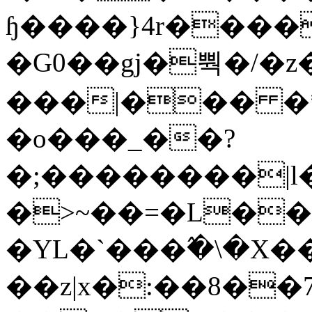
ɧ����}4r����
�G0��gj�뿩�/�z
���|��� �
�o���_��?
�;��������|
�>~��=�L��
�YL�`���߬�\�X�
��z|x�:��8�