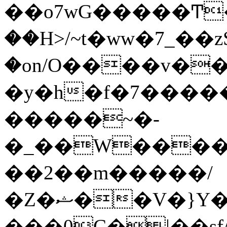
��o7wG�����Ͳ
��H>/~t�ww�7_��z
�on/O����v�
�y�h�f�7����
�����~�-
�_��W����;
��2��m�����/
�Z�ޝ��V�}Y�I�ծ�O�����S��]z��w��7�޷�����h���u��7w.ϻ���8X��ͮ�����W�dm�Jߜ��q/>?
���0C�|��sf