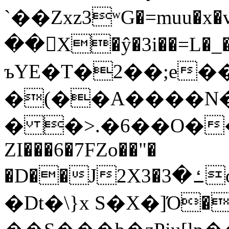
`��Zxz3ʷG�=muu�
��񛆻X�ŷ�3i��=L�
ъYE�T�2��;e�
�(��A����
� �>.�6��O��
ZI���6�7FZo��"�
�D��J2X3�ߑ�3o�|aak�q�@����]�K���w���r;�
�Dt�\}x S�X�]Ό�