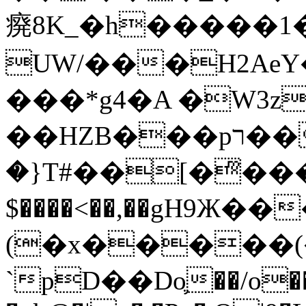
㾱8K_�h�����1
UW/���H2AeY�
���*g4�A �W3z
��HZB���pר��b�wO�N��{@H�m�F{���ۣ��?
�}T#��[�ͫ���
$����<��,��gH9Ж
(�x�����
`pD��Do֛��/o��