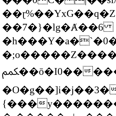
��ɽ%��YxG��q�
��7�}�lg�Ⱥ��6
�h���Y�a�`�0�
�;o�����Z������
ﶻ��ō�I0�����o�b�{L������3����2�O.z���/
�O�g��]i�j��3�u�̨S;�ܳ
{���y������