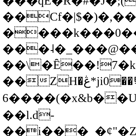
���qE�Ŕ�#�J�;(
��Cf�|$�)�,�
����k���0�
���˨�_���@��
��\�Ȇ��!7�k
��ZH�ڠ*ji0��탃
6����(�x&b��
��l.d-
��i���_�ȼ"�Z�����׋����\�\�w3�|W'�L8y<#�Y�HX�*b��.̏