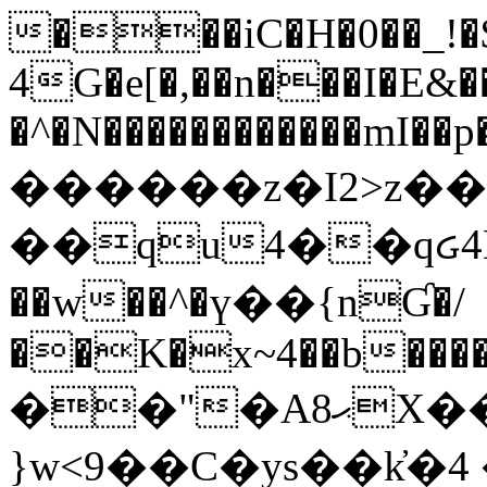
���iC�H�0��_!
4G�e[�,��n���I�E&��
�^�N������������mI��p�
������z�I2>z��
��qu4��qᏽ4H&A
��w��^�ү��{nƓ�/
��K�x~4��b�����
��"�Aޙ8X��M��K�D
}w<9��C�ys��k҆�޼� :���4�� 4�E0���oӮ�