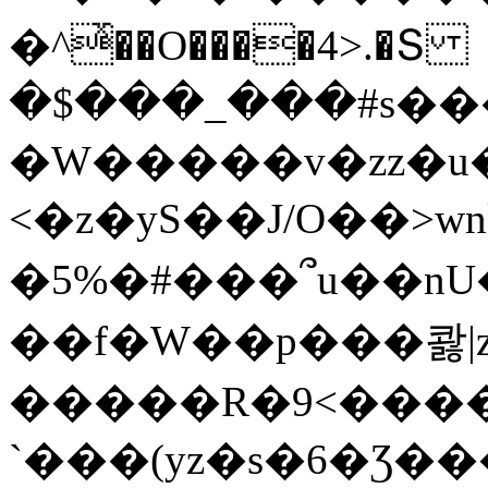
�^ͯ��O����4>.�Տ
�$���_���#s��
�W�����v�zz�u�
<�z�yS��J/O��>wn
�5%�#���՞u��nU
��f�W��p���콿|z
�����R�9<����
`���(yz�s�6�Ʒ�