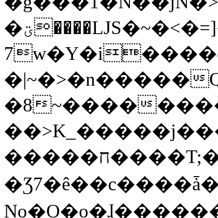
�g���1�N��jN�
�ؾ����ǇS�~�<�=]����^vz��{{��t�%
7w�Y�i����
�|~�>�n�����
�8~��������
��>K_�����j��
�����ח����T;�uU�w��oovW�N�\�v�̓��N��6xz��z^��s�;
�Ʒ7�ê��c����ǡ�Oo
No�O�o�ɺ����