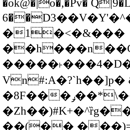
�ok@�|o�,�Pv� Q|9
6��D3��V�Y'�
�1�<�&���
��h���n��Cd
�����˫���4�D�
Vn#:A�?`h��]p�
�8F���ݛ��*\��U��S
�Zh��)#K+�^ȑg�
��(�� ���)=�