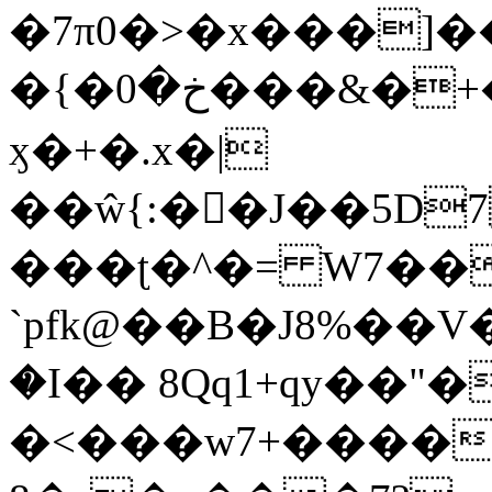
�7π0�>�x���]
�{�خ�0���&�+�zwYFEÙ4�~�_�̾�
ӽ�+�.x�|
��ŵ{:��J��5D7��
���ʈ�^�= W7��
`pfk@��B�J8%��V����\ߤ��/o��d��6b�@��J�tqw3�}>Y]������<�b��̌��{B���~v_v��fT`��88��
�I�� 8Qq1+qy��"�
�<���w󠒪7+�����X�n�F�a��M