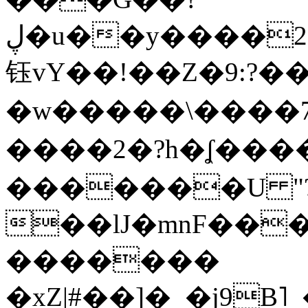
ڸ�u��y����2o�Gc���t!W���k+(���
钰vY��!��Z�9:?� �
�w�����\����7�
����2�?h�ʆ 
�������U "?
��lJ�mnF��
�������
�xZ|#��]�_�j9B