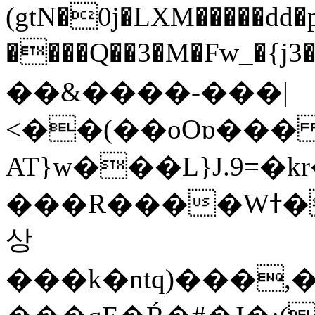
(gtN�0j�LXM�����dd
����Q��3�M�Fw_�{j3��]=����
��&����-���|
<��(��oOɒ���
AT}w���L}J.9=�
���R����Wߙ���o�O���ӯ��������?
상
���k�ntq)���,