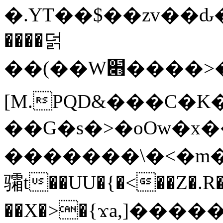
�.YT��$��zv��ԃ
����덝
��(��W׋����>��O>�d�%Y�@�@ڻ<�z{rc&׻��z�����AeK�^�����������˩t��=x~
[M.PQD&���C�K
��G�s�>�oOw�x�
�������\�<�m�PU�5�Ǉ*X�
骦t��UU�{�<��Z�.R�
��X�>�{ϫa,]�����