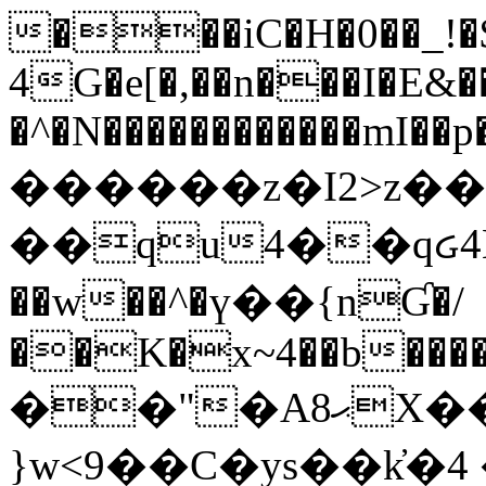
���iC�H�0��_!
4G�e[�,��n���I�E&��
�^�N������������mI��p�
������z�I2>z��
��qu4��qᏽ4H&A
��w��^�ү��{nƓ�/
��K�x~4��b�����
��"�Aޙ8X��M��K�D
}w<9��C�ys��k҆�޼� :���4�� 4�E0���oӮ�