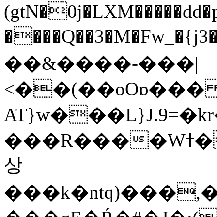
(gtN�0j�LXM�����dd
����Q��3�M�Fw_�{j3��]=����
��&����-���|
<��(��oOɒ���
AT}w���L}J.9=�
���R����Wߙ���o�O���ӯ��������?
상
���k�ntq)���,