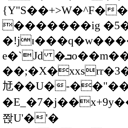
{Y"S��+>W�^F�
�������ig �5
�!jɪ���q�w��
e�`Jd �ܒo��m��1��d|
��;�X�xxsrr�
㝼��U�-��"��zȿ
�E_�7�j��x+9y�
쫝U'�'�