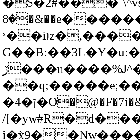
�$�2#���`\^vs
�8�&��e�������:�\���{��9�����g��f�r?
ˣ��iʇz�,���
G��B:��3Ƚ�Y�u:�
ڒ���n����%J^�}
��q;�����e;��
/[�yw#R�d���
i�x̀9��Nw����