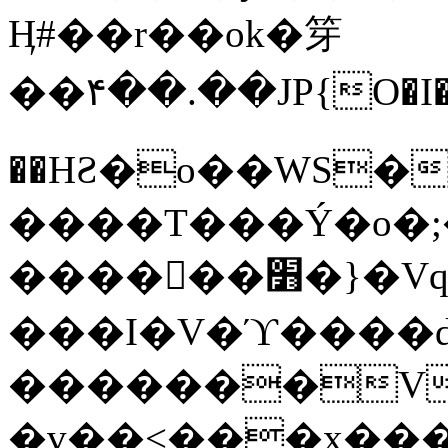
Ӊ#��r��ok�笌
��۴��.��JP{O�I
��ΗƧ�o��WS�
����T���Ý�o�;����������
������׻�}�Vq���j¯���P�.QwO�ｓ
���I�V�ϓ����d
�������V
�v��<���x���ۻ��a���R_�n���