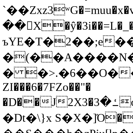
`��Zxz3ʷG�=muu�
��񛆻X�ŷ�3i��=L�
ъYE�T�2��;e�
�(��A����
� �>.�6��O��
ZI���6�7FZo��"�
�D��J2X3�ߑ�3o�|aak�q�@����]�K���w���r;�
�Dt�\}x S�X�]Ό�