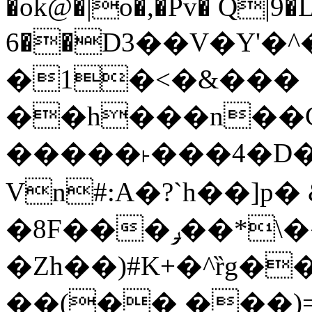
�ok@�|o�,�Pv� Q|9
6��D3��V�Y'�
�1�<�&���
��h���n��Cd
�����˫���4�D�
Vn#:A�?`h��]p�
�8F���ݛ��*\��U��S
�Zh��)#K+�^ȑg�
��(�� ���)=�