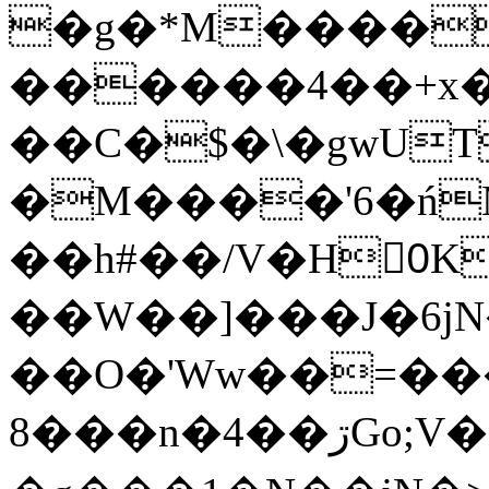
�g�*M����
������4��+x�
��C�$�\�gwUT
�M����'6�ń
��h#��/V�H0ٍK�7'�1�L�A�2
��W��]���J�6jN
��O�'Ww��=���
�8��n�4��ڗGo;V���y��4����n�7�v���Lu�/