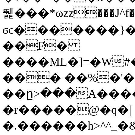
뛡���*ωzz���J^f�o
ϭc�������}��
�
�F�
����ML�]=�W#
��� ��%�'�
��ը>���A����
�ɍ�����@�q�|
�.������h>^^_�