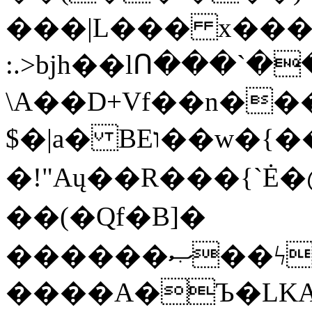
���|L��� x���b
:.>bjh��lՈ���`
\A��D+Vf��n��
$�|a� BEו��w�{���;���q�X��d%�������W� hU�(�1�Ū}9�S�F<��i�L3�;�
�!"Aų��R���{`
��(�Qf�B]�
������ޞ��ϟak��r��_39$�8�p���7�2�yIZ�R��x��/
����A�Ъ�LKA