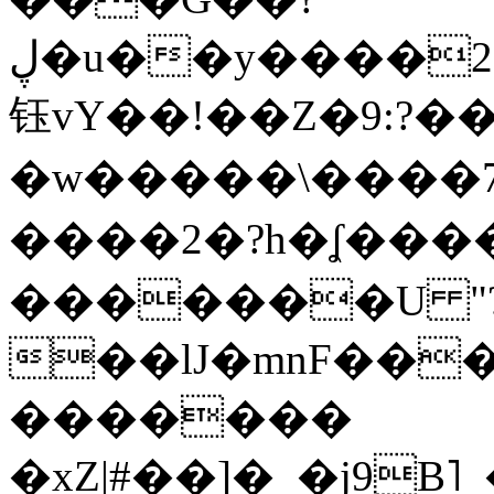
ڸ�u��y����2o�Gc���t!W���k+(���
钰vY��!��Z�9:?� �
�w�����\����7�
����2�?h�ʆ 
�������U "?
��lJ�mnF��
�������
�xZ|#��]�_�j9B