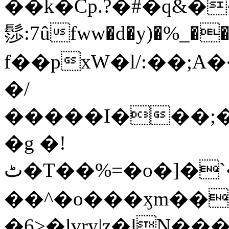
��k�Cp.?�#�q&�
髿:7ûfww�d�y)�%_�����>
f��pxW�l/:��;A
�/
�����I���;�
�g �!
ٹ�T��%=�o�]�`�8mxݽ������˳���0�n̾X'��3ǘ9����������I�&��G�������z>��]�%��/
��^�o���ӽm��ܑ�wOooOn���������
�6>�lvry|z�lN���