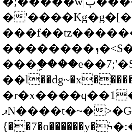
�;�����w|ٻ����<-
�'����Kg�g�[�k
���f��tz�����
��������ܙ�<$��������s���
���ۣ����e��7;'�Sc����ߋv
��l��dg~�x������G��6�{`�g���ݝ
�r�x����q��1
ޕN����t�~�>�G�{�Wރ�sl̞�@x_:�ˏ��՛��zU;wk�F�m�q}
{��7�o������y�