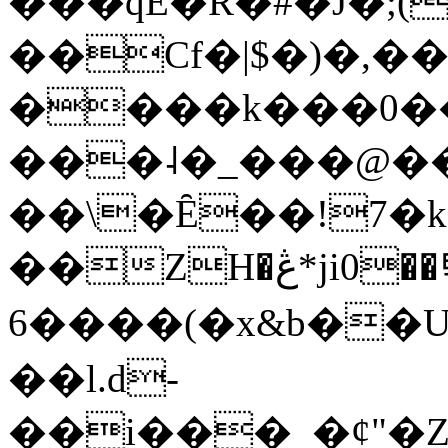
���qE�Ŕ�#�J�;(
��Cf�|$�)�,�
����k���0�
���˨�_���@��
��\�Ȇ��!7�k
��ZH�ڠ*ji0��탃
6����(�x&b��
��l.d-
��i���_�ȼ"�Z�����׋����\�\�w3�|W'�L8y<#�Y�HX�*b��.̏