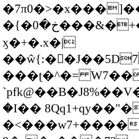
�7π0�>�x���]
�{�خ�0���&�+�zwYFEÙ4�~�_�̾�
ӽ�+�.x�|
��ŵ{:��J��5D7��
���ʈ�^�= W7��
`pfk@��B�J8%��V����\ߤ��/o��d��6b�@��J�tqw3�}>Y]������<�b��̌��{B���~v_v��fT`��88��
�I�� 8Qq1+qy��"�
�<���w󠒪7+�����X�n�F�a��M