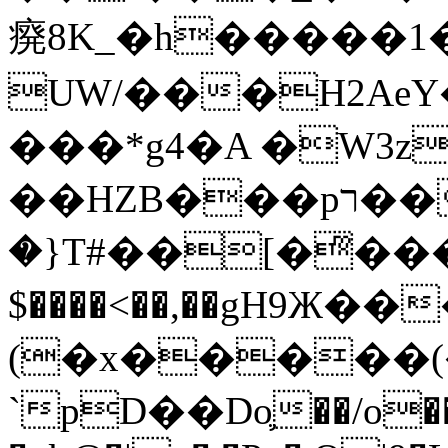
㾱8K_�h�����1
UW/���H2AeY�
���*g4�A �W3z
��HZB���pר��b�wO�N��{@H�m�F{���ۣ��?
�}T#��[�ͫ���
$����<��,��gH9Ж
(�x�����
`pD��Do֛��/o��