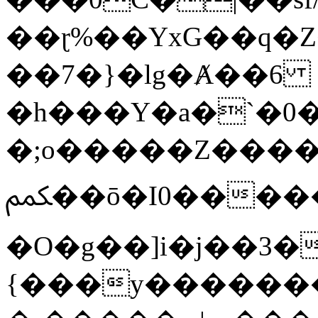
��ɽ%��YxG��q�
��7�}�lg�Ⱥ��6
�h���Y�a�`�0�
�;o�����Z������
ﶻ��ō�I0�����o�b�{L������3����2�O.z���/
�O�g��]i�j��3�u�̨S;�ܳ
{���y������