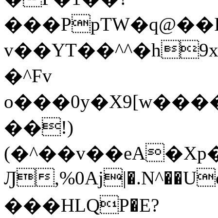
���PpTW�q@��
v��YT��^^�h9x
�^Fv
o���0y�X9[w��
��!)
(�^��v��eA�Xp�>0�+*���h����s�ײT)D$%�AQ�To�*�>W�^�=�.
Ԓ,%0Aj|�.N^��Uc
���HLQP�E?