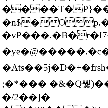
����T�Ρ}�
�n$�Op.
�vP���.�B�r�I7�gp~H
�ye�@��� ��.�c
�Ats��5j�D�+�fr
;�*���|�&�Q뿿)�
�/2��]�