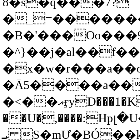
8�s�q���7?
�_=�����
�B�'���Oo���9
�^}��j�al��f
�x�w�r���a�
�Ā5����a��
�<��އӻyD���1�KS�w���!
��U�,����:Hpլ�U�K��_y4߼��O���
ܝ S�mƯ�BÓ�