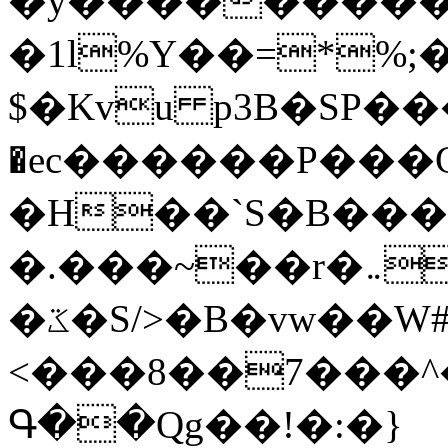
�y�����������
�1l%Y��=*%
$�Kvu p3B�SP�
�ec������P���G
�H��`S�B��
�.���~��r�޼�}�܅�mؕWu���K}
�ػ�S/>�B�vw��W#�I��*]\W��)Ħ�1��fC}
<���8��7���
Գ��Qg��!�:�}