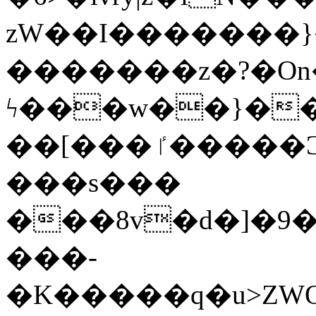
zW��I�������}�
�������z�?�O
ϟ���w��}��
��[���ٵ�����Ͻ���������x�ս��Apq�����޻�V����O�cp����ٝy{����:�k�ןNݯOOCyx6���&���?
���s���
���8v�d�]�9��6
���-
�K�����q�u>ZWOO�w��߼��W�a���p��