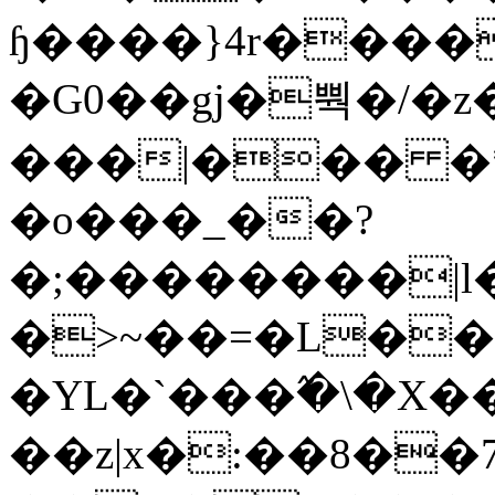
ɧ����}4r����
�G0��gj�뿩�/�z
���|��� �
�o���_��?
�;��������|
�>~��=�L��
�YL�`���߬�\�X�
��z|x�:��8�