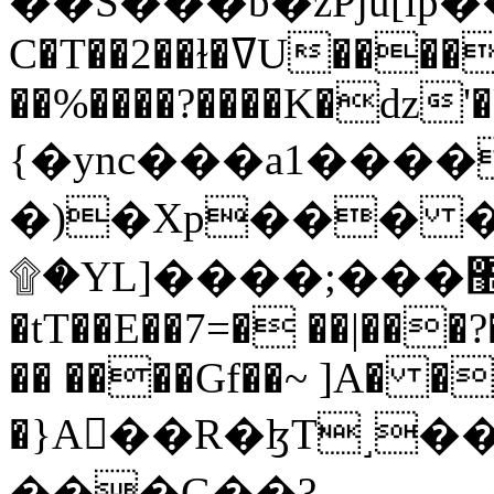
C�T��2��ɫ�ߜU����2�L�����m" �
��%����?����K�ǳ'�
{�ync���a1����
�)�Xp��� �
۩�YL]����;���׿�޽������+��k��o���O�Zt�6�[a��v_r;�b�f���==
�tT��E��7=� ��|���?
�� ����Gf��~ ]A� �
�}A��R�ɮT˼�
���G��?