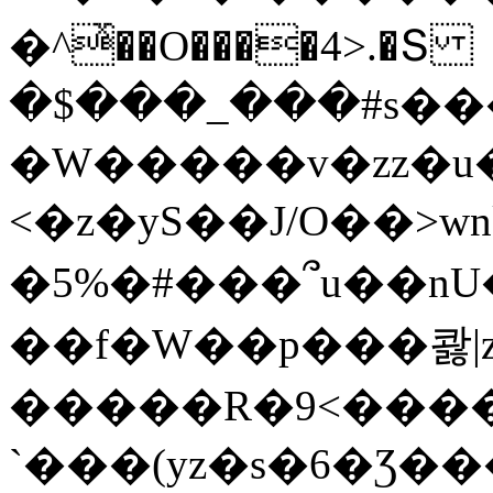
�^ͯ��O����4>.�Տ
�$���_���#s��
�W�����v�zz�u�
<�z�yS��J/O��>wn
�5%�#���՞u��nU
��f�W��p���콿|z
�����R�9<����
`���(yz�s�6�Ʒ�