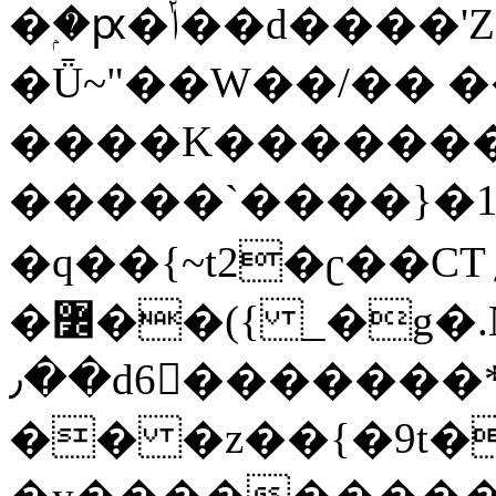
�ۭ�ԗ�ݳ��d����'Z����>!pQ}
�Ǖ~"��W��/�� ��
����K�������
�����`����}�1
�q��{~t2�ʗ��CT؍���������{�~}ur����u�}o����(�:�j���=����{�۝Vo�An��J^��������M\M�'{{l�i
�߼��({ _�g�.Nfӻg����f7z91o^��̤^�>��2�`�:|#dk�{>�>>&�tsw�Nwo�?
٫��d6򆧇�������*��[|^]oo���NW~zz>�X&�u�=K?
�� �z��{�9t�