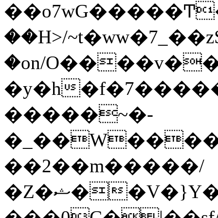
��o7wG�����Ͳ
��H>/~t�ww�7_��z
�on/O����v�
�y�h�f�7����
�����~�-
�_��W����;
��2��m�����/
�Z�ޝ��V�}Y�I�ծ�O�����S��]z��w��7�޷�����h���u��7w.ϻ���8X��ͮ�����W�dm�Jߜ��q/>?
���0C�|��sf