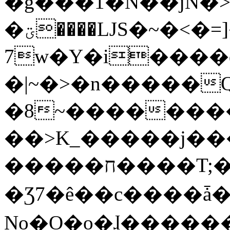
�g���1�N��jN�
�ؾ����ǇS�~�<�=]����^vz��{{��t�%
7w�Y�i����
�|~�>�n�����
�8~��������
��>K_�����j��
�����ח����T;�uU�w��oovW�N�\�v�̓��N��6xz��z^��s�;
�Ʒ7�ê��c����ǡ�Oo
No�O�o�ɺ����