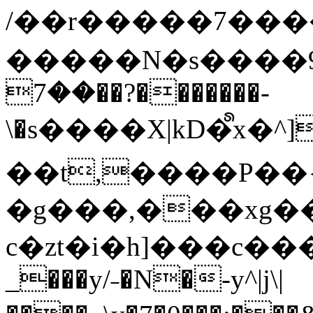
/��r�����7��
�����N�s����9�j
��7��?�������-
\�s����X|kD�᩺x
��t,����P��{
�g���,���xg�
c�zt�i�h]���c���
_���y/˗�N�-y^|j\|