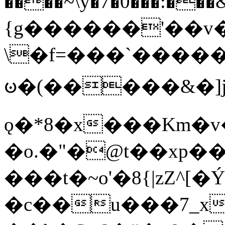
����~\y�7�0���:���&�_DN#�
{g������'��v�
\�f=���`�����
ꧽ�(�����&�]j
ǫ�*8�x���Km�v
�o.�"�@t��xp�
���t�~o'�8{|zZ^[�
�c��u���7_xg{���Q�n4���