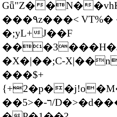
Gǖ"Z��N��v
���٩z���< VT%� �}z�XEu�<ं�Q!
�;yL+J��F
���3���H�J:~�
�X�|��;Ϲ-X|��n
���$+
{+2�p��j!o�
��ר-�<5/D�>�d�����1!u8JP�@TE�
�P�1��?