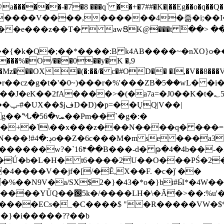
���-�7�8 ���q` ��+�7##�K�|��Eg��o�q��Q�˩mw���XN�N�یb/�N
p�e����V����,������4�즒�i;��
�T�  awՑK@���t ٚ��> ��[v�[�6I�ŅR��ݍ
�;���{�k�Q�;��*����:B k4AB����~�nXO}o���
���%�O/���0��y�K �,9
z���OX�(�:��/� c�#OD�� �I,�V��8��
b�r��cz�g�t�'�0~)���r�%'���ZBۡ�5��wL� �
��2fA����>�(�a7a=�J0��K�t�؂5q�T�5�;UC6
��|
�Pm��`�g�:�
>�<�+�˥\��x���z���N����q� ��
���[�DV�o�|
�����w?�`16۴��B���-d� թ�4�4b��-�
�2�Ú�b�L�H� t6����2U��O���PŚ�2
4����V��jf�[/�Ĕ,X��F. �c�ǰ ��
�%��N9V�a/
SX$2�}�43�*o�}bi#Ӹ*�4W
c8A����ECs�_�C����$ "�R�����VW�$
}�i�����??��b