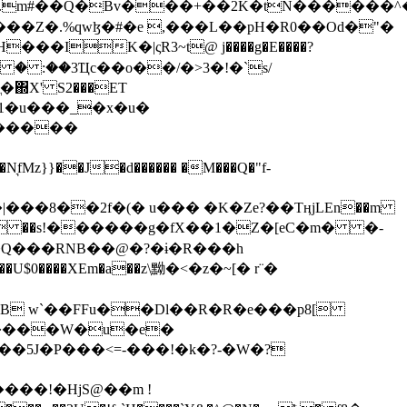
���Z�.%qwɮ�#�e ,���L��pH�R0��Od�"�
��/� � :��3Ҵc��o��/�>3�!�`s/
΍X' S2���ET
�Q���RNB��@�?�ɨ�R���h
X��U$0����XEm�a��z\黝�<�z�~[� r¨�
B w`��FFu��Dl��R�R�e���p8[
�����W�u�e�
���!�HjS@��m !