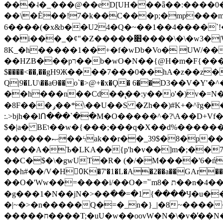
���˨�_���@��eD[UH���ǟ��:����0
��\�Ȇ��!7�k��C���p;�mp���mU��)iG
6����(�x&b��U24�Q�~��1��4����`!�
��i���_�ȼ"�Z�����׋����\�\�w3�|W'�L8y<#�Y�HX�*b��.̏�yr-k��UO����@����� `㾱
8K_�h�����1��+�f�wDb�Vo� UW/���
��HZB���pר��b�wO�N��{@H�m�F{���ۣ��?�}T#��[�ͫ������jd�8��֠|=zn��=�ϸV5n~:�q~?'�
$����<��,��gH9Ж����7���0��hA�z��z�H
Q|9�LU\��aƟ��o`�>@+�x�Ϙ� 6��D3��V
��h���n��Cd��̢��:y��o'�)v�=N�
�8F���ݛ��*\��U��S �Zh��)#K+�^ȑg���}O���!�pR�¦8?��(�� ���)=��La<{� ;^�{~�?���|L��� x���bB�7z;�h
:.>bjh��lՈ���`��M�O�����^�?\A��D+Vf
$�|a� BEו��w�{���;���q�X��d%�������W� hU�(�1�Ū}9�S�F<��i�L3�;� �!"Aų��R���{`Ė�@�X��WF�F�s��˼-��(�Qf�B]�
������ޞ��ϟak��r��_39$�8�p���7�2�yIZ�R��x��/
����A�Ъ�LKA��{p'h�v��]m�;��
��C�$�\�gwUT�R� (�/�M����'6�ń
��h#��/V�H0ٍK�7'�1�L�A�2��a��GAr���e۟�h��9�Ҁ�ɏ�,׾Xǥf(�Y�ϰ:y�����97.D�o
��O�'Ww��=����i/��O�=՟mת �8��n�4��ڗGo;V���y��4����n�7�v���Lu�/
�g���1�N��jN�>��߭��=�1 {����Ӌ�u�������}�ؾ����ǇS�~�<�=]����^vz��{{��t�% 7w�Y
�|~�>�n�����Q�=�_n�}
_|�8~����
�����ח����T;�uU�w��oovW�N�\�v�̓��N��6xz��z^��s�; �Ʒ7�ê��c����ǡ�OoO��e0+'?