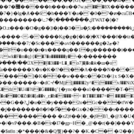
~�-�_��W����;��}G{�,��˳���lu�
�7�}�lg�Ⱥ��6 �h���Y�a�`�0�7�ͷ�cu
����\߸7�{�������ڮI'WAT�]�?
���/��񛆻X�ŷ�3i��=L�_�o7]�|�o�ӝ�ш�o
a������X�x�K�!?�(��A����N�� � 
0��DE�����:�����>�dCᔵ�Mj)[j���l�2y^�(
��� vJ��NiX
��Z�9:?� ����?
�?h�ʆ �������8�9�5֟���Gx�2���
U�� ������� �xZ|#��]�_�j9B˥_�@X
r�I7�gp~H�_@��r(��]���Yb��ڃE����)b��`B� �y
)��$яȢn ;�*���|�&�Q뿿)��?� �K.�C� �/2��