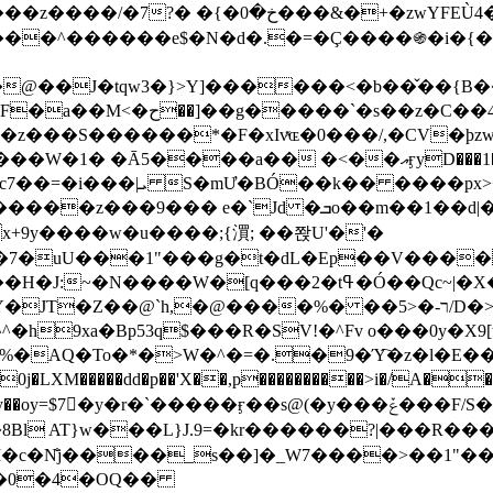
&�+�zwYFEÙ4�~�_�̾� ӽ�+�.x�|
�N�d�.�=�Ç����֍�i�{���fZV�nw�����ەys��2��`m��
�4�;�^�� 8�s�q���7?
���S������*�F�xIvͯɶ�0���/,�CV�ϸzw
����a�� �<��އӻyD���1�KS�w���!
��U�,����:Hpլ�U�K��_y4߼��O����_@c7��=�i���|ܝ S�mƯ�BÓ��k�� ����p
x
�m��1��d|��;�X�xxsrr�3��J�I�@3g�g��㝼
x+9y����w�u����;{㵋; ��쫝U'�'�
uU���1"���g�t�dL�Ep��V�����8u� ��
�}z�XEu�<ं�Q!�;yL+J��F �
���%� ��ר-�<5/D�>�d�����1!u8JP�@TE� �P�1��?
^�h9xa�Bp53q$���R�ЅV!�^Fv o���0y�
�0j�LXM�����dd�p��'X��,p����������>i�/A���
`�����ӻ��s@(�y���ݞ���F/S��_T��Õ�������w��h�'U��_��L!
L}J.9=�kr������?|���R����Wߙ���o�O���ӯ�����
�c�N̐j����_s��]�_W7����>��1"��
��0�4�OQ��