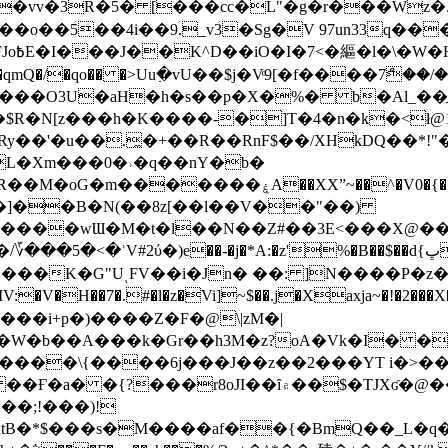
��o��5��4i��9._v3�Sg�V 97un33q��
���?
˞v��qmQ�/�qo�� �>Uu߲�vU��$j�Vͦ9[�f����7ް
���O3U�aH�h�s��p�X�%� b�Al_��ֲ�
]L�Xm���0�˒�q��nY�b�
�V0�{��N͉fMz}}��J�d������ �M���Q�"f-
�"�]��B�N(��8z[��l��V��"��)
�K�G"UͺFV��i�Jn� ��: ]N����P�z
�V�H��7�.#�l�z�Vi]
~$��.j�Xaxja~�!�2���
���i+p�)����Z�F�@\|zM�|
Y�W�b��A���k�Gr��h3M�z?oA�Vk�I� �
5����\{����6j���J��z��2���YT i�>
۾��$�TJXʛ�@���5J�P���<=-���!�k�?-�W�?
�;!���)!
KtB�*$���s�M����af��{�BmQ��_L�q�