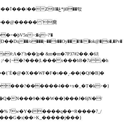
��탃
�/o���|~��r��Oy���!�/�ok@�|o�,�Pv�
#:A�?`h��]p� &m�m�7P
37#2��.�6J|
����?������4��+x�_�T�k>�}
���G�x|��>K_�����j���}