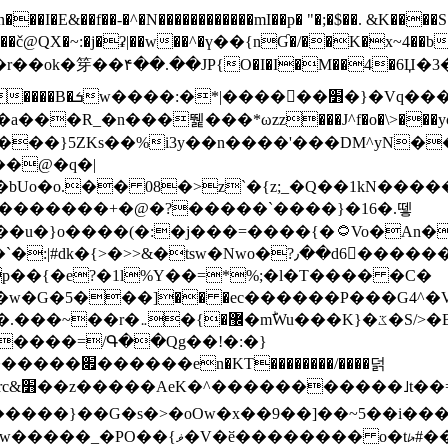
N������������mI��p� "�;�$��. &K����S�vק ������z�I2>z�� �tp��g�T
~:�j�ʡ|��w��^�ү��{nƓ�/��K�x~4��b�����r 1t
���}5ZKѕ��%i3y��n����'���DM^yN�
��@�q�|
08�>z`�{z;_�Q��1kN������\f; �ۭ�ԗ�ݳ��d����
���������+�@�?�����`����}�16�.뗗
p��{�e?�1l%Y��=*%;�l�T���� �C�
�7�w�G�5���]�� �ec������P���G4^�
�W#�I��*]\W��)Ħ�1��fC}
����=/Գ��Qg��!�:�}
��}��G�s�>�oOw�x��9��]��~5��i���>�
�骦t��UU�{�<��Z�.R����w77*jk8{|