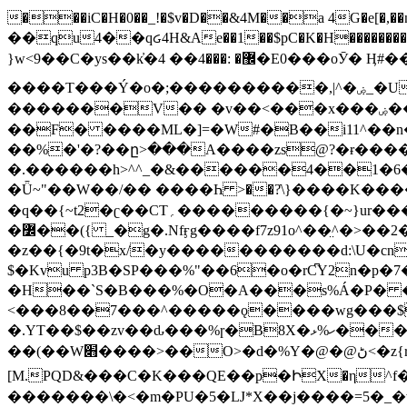
���iC�H�0��_!�$v�D��&4M��a 4G�e[�,��n���I�E&��f��-�^�
��qu4��qᏽ4H&Ae��1��$pC�K�H����������č@QX�
}w<9��C�ys��k҆�޼� :���4�� 4�E0���oӮ� Ӊ#��r��ok�笌��۴��.��JP{O�I�I�M��4�6Џ�3�ꦩ�l���W����/��ΗƧ�o��WS��<$�'�
����T���Ý�o�;����������,|^�ۻ_�U����B�ܭw����:�*|������׻�}�Vq���j¯���P�.QwO�ｓ���I�V�ϓ����d}
�������V�� �v��<���x���ۻ��a���R_�n���뛡���*ωzz���J^f�o�\>���yc-ϭc�������}��(����;/J��K�J�/
�
�F� ����ML�]=�W#�B��i11^��n
��%�'�?��ը>���A����zs@?�ɍ���
�.������h>^^_�&������4��1�6�bUo�o.�� 
�Ǖ~"��W��/�� ����Һ >��?ֿ\}����K�
�q��{~t2�ʗ��CT؍���������{�~}ur����u�}o����(�:�j���=����{�۝Vo�An��J^��������M\M�'{{l�i
�߼��({ _�g�.Nfӻg����f7z91o^��̤^�>��2�`�:|#dk�{>�>>&�tsw�Nwo�?٫��d6򆧇�������*��[|^]oo���NW~zz>�X&�u�=K?��
�z��{�9t�x/�y�����������d:\U�cn
$�Kvu p3B�SP���%"��6�o�rC͆Y2n�p
�H��`S�B���%�O�A���s%Á�P� �.���~��r�޼�}�܅�mؕWu���K}�ػ�S/>�B�vw�
<���8��7���^�����ǫ����wg���$
�.YT��$��zv��ԃ���%ɼ�B
8X�ހ%ޅ��������׏������en�KT��������/����덝
��(��W׋����>��O>�d�%Y�@�@ڻ<�z{rc&׻��z�����AeK�^�����������˩t��=x~
[M.PQD&���C�K���QE��p�ԻX�η^f���
�������\�<�m�PU�5�Ǉ*X��j����=5�_�w�����_�PO��{ޥ�V�ӗ�������� o�t⭟#��w7�p��6