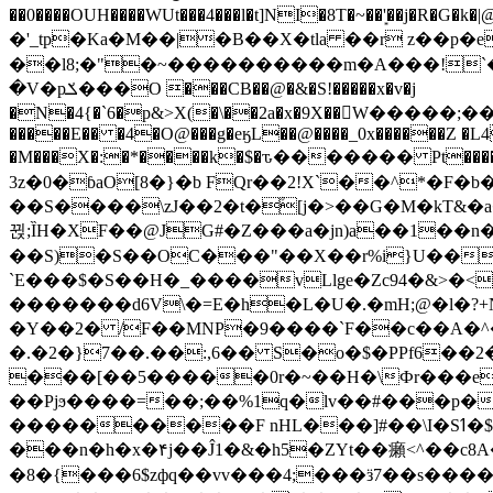
��0����OUH����WUt���4���l�t]NI�8T�~��'͙��j�R�G�k�|@a���
�'_tp�Ka�M��|�B��X�tla ��r z��
��l8;�"�~����������m�A���!`��e���z�
�V�pݎ���O ���CB��@�&�S!�����x�v�j
�N�4{�`6�p&>X(�\��2a�x�9X��򢧰W����
�����E�� �4�O@���g�eӄL��@����_0x������Z �
L4
�M���X�:�*����k�$�ԏ������� Pt����M
3z�0�ɓaO[8�}�b FQr��2!X`��^*�F�
��S����\zJ��2�t�۫[j�>��G�M�kT&�a��J�eK
뀑;ȈH�XF��@JG#�Z���a�jn)a��1��n��ݕ-#�UX��$jفD�D)�p=��ŲQ|V
��S)�S��OC���"��X��r%i}U��g��ᖓ�56�vܚ�
`E���$�S��H�_����vLlge�Zc94�&
�������d6V\�=E�h�L�U�.�mH;@�l�?+N���!#ڊ:�4o��Z�6c���M�m se ���a3
�Y��2� /F��MNP�9����`F��c��A�^�
�.�2�}7��.��:,6�� S�o�$�PPf6�
���[��5�����0r�~��H�\Фr���e�
��Pjϧ����=��;��%1q�lv��#���p�
����������F nHL���]#��\I�Sߗ�$����YǕQ��԰5k�/����LH�\�Ȃ�>��:%u'��3(Y���d�JΕ�gm?�'~V��
���n�h�x�۴j��Ĵ1�&�h5�ZYt��癩<^�� 
�8�{���6$zфq��vv���4;���ӟ7��s�����