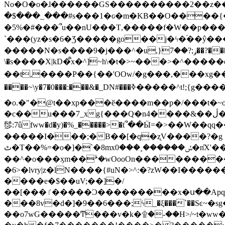
No�O�o�ɺ������GS����������2��z�����i��n�
�$���_���#s���1�ԍ�m�KΒ��O����{��Y
�5%�#���՞u��nU���T,��� ��f�W��p�
`���(yz�s�6�Ʒ�����go��j�ϟ�֜��ŷ���
�����N�s����9�j���^�u,}ݛ;?��7��?�������-
\�s����X|kD�᩺x�^]~h\�t�>~���>�^���
��t,����P��{��'OOw/�g���,���xg��-c�zt
����~\y�7�0���:���&�_DN#���ߢ�����^t!;{g������'��v�-\�f=���`�����ymn~����/ꧽ�(�����&�]j��/ǫ�*8�x���Km�v�m�I}
�o.�"�@t��xp���ӗ����m��p�/���t�~o'�
�c��u���7_xg{���Q�n4����&��ڷ�v�j�ۣ�xo�3��ƙ{��\�9���?:g�/��k�Cp.?�#�q&��m����=
髿:7ûfww�d�y)�%_�����>�t՞��Ӹ=�>��W��qq����ܞ����{K�y�8����2~��o� f��pxW�l/:��;A��:;}z��2Ly���
�����I���;�B��[�q�ʐV����?�g 
ٹ�T��%=�o�]�`�8mxݽ������˳���0�n̾X'��3ǘ9����������I�&��G�������z>��]�%��/
��^�o���ӽm��ܑ�wOooOn����������U3:ٹ>ߦ��8�.B#4���������O�g��~��<{�_��N���}y�
�6>�lvry|z�lN����{#uN�>^:�?zW��I��
����e�$��uV;��]�/
��[���ٵ�����Ͻ���������x�ս��Apq�����޻�V����O�cp����ٝy{����:�k�ןNݯOOCyx6���&���?���s���
���8v�d�]�9��6���;ϟ_�ξ���`��Sͼ~�sg��jgg�|���-
��o7wG�����Ͳ���v�k�۩�-��H>/~t�ww�