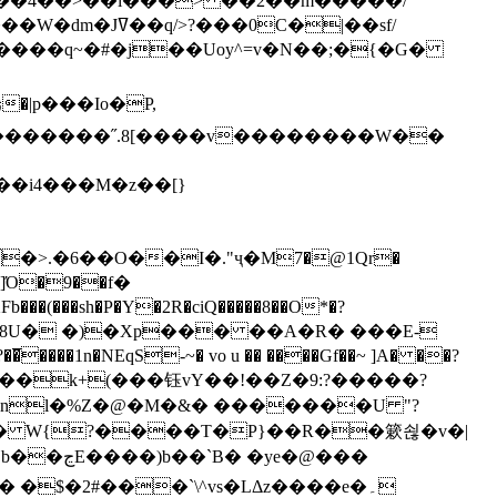
`��4��>��i���> ��2��m�����/
B����q~�#�j��Uoy^=v�N��;�{�G�
�>.�6��O��I�."ҷ�M7�@1Qr�
Fb���(���sh�P�Y�2R�ciQ�����8��O*�?
s����nl�%Z�@�M�&� �������U "?
�U� W{?����T�Ρ}��R��簌쇦�v�|
e�@���
]� �$�2#���`\^vs�LΔz����e�۔