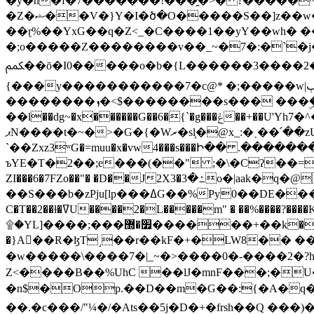
�y�h�f�7�������!���̯�>� ?�����
�Z�ޝ��V�}Y�I�ծ�O�����S��]z��w��7�޷�����h���u��7w.ϻ���8X��ͮ�����W�dm�Jߜ��q/>?���0C�|��sf/
��ɽ%��YxG��q�Z<_�C����1��yY��wh� �
�;o�����Z��������v��_~�7�:�`�j�����
ﶻ��ō�I0�����o�b�{L������3����2�O.z���/�O�g��]i�j��3�u�̨S;�ܳ��������kژ�|p���Io�P,
{���y�����������7�c@* �;�����w|ٻ����<-�'����Kg�g�[�k�)ܹ�X?���f��tz�������˝.8[����v��������W��
��������ܙ�<$��������s��� ���ۣ����e��7;'�Sc����ߋvf������g�2ޓ�?
��l��dg~�x������G��6�{`�g���ݝ��+��U'Yh7�^�8'�o��|�r�x����q��1�g������i����i4���M�z��[}
ޕN����t�~�>�G�{�Wރ�sl̞�@x_:�ˏ��՛��zU;wk�F�m�q}{��7�o������y�ϟ�:�������
`��Zxz3ʷG�=muu�x�vw4���s���Ի�� .�������
ъYE�T�2��;e���(��" ;�\�Cʔ��=
ZI���6�7FZo��"� �D��J2X3�ߑ�3o�|aak�q�@����]�K���w���r;� �Dt�\}x S�X�]Ό�9��f�
��S���b�zPju[lp���ߡG��%Py
C�T��2��ɫ�ߜU����2�L�����m" � ��%����?����K�ǳ'�U4�?ü�Ġ����q־{�ync���a1�����T-�8U� �)�Xp��� ��A�R� ���E-
۩�YL]����;���׿�޽������+��k��o���O�Zt�6�[a��v_r;�b�f���== �tT��E��7=� ��|���?��̅����1n�NEqS-~� vo u �� ����Gf��~ ]A� ��?
�}A��R�ɮT˼��r��kF�+�LW8�� ���G��?ڸ�u��y����2o�Gc���t!W���k+(���钰vY��!
�w�����\����7�|_~�>�� ��0 �-����2
Z<����B��%UhC ��lJ�mnF���;�
�n$�Op.��D��m�G��:{�A�q��/�vP���.�B�
��.�c���/"¼�/�Ats��5j�D�+�frsh��Q ���