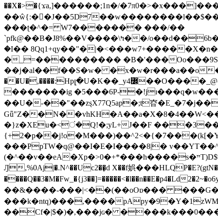
��X�>�{ϫa,]������;1n�/�7π0�>�x���]�����z����/�7?� �{�خ�0���
��ŵ{:��J��5D7��w��������l��$����^������e$
���ʈ�^�= W7������� ���/��
`pfk@��B�J8%��V����\ߤ��/o��d��6b�@��J�tqw3�}>Y]������<�b��̌��{B���~v_v��fT`��88���i⥀��>�����>�ޯ�'�����?
�I�� 8Qq1+qy��"�|�<���w󠒪7+�����X�n�F�a��M<�ح��]��g�����`�s��z�C�
�_=���������� �B�'���Oo���9S�z
��j�al��f��S�w� �x�w�r���a��o���W�1� �Ā5
�������ig �5���6P-�!jɪ���q�w�������z���9��� e�`Jd �ܒo�
��U�-��"��zȿX77Q5ap�;t昚�E_�7�j��
Gǖ"Z��N��vhKH�A��a�X�8�4��W<��7�
{+2�p��j!o�M���)��^2<�{�7���(k[�Y�JT�Z��@`h,�@�
���PpTW�q@��I�E�I����8|� v��YT��^
(�^��v��eA�Xp�>0�+*���h����s�ײT)D$%�AQ�To�*�>W�^�=�.�9�Ύ҇�z�l�E�����F�U��#�X�#�dM���$��;�)0�g�OH�����w�����ҋ��
Ԓ,%0Aj|�.N^��Uc2��̝d X��f娯���HLQP�E?(gtN
����Q��3�M�Fw_�{j3��]=�����<�l��n��E�p4�Ld2�2~�o6y��oy=$7�y�r�
��&����-���|<��(��oOɒ��� ���G�8Bl AT}w���
���k�ntq)���,����pApy�9�Y�1zWM
��Cf�|$�)�,���jɢ� ����k���0�