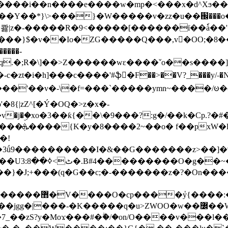
���e����w�mp�<���x�d^Xϧ����a�c��r�ۇ/�^
��*}\>���}�W�����v�zz�u��֌���o����
��콿|z�-�����R�9<�����[������ї��ٗa�
��}$�v��Io�ZG�����Q���,v�OO;�8��
��q.�;R�\]��>Z������wɛ����ˇo��s����
�i�h]���c����'#ֆ�F��>��V?_���y/˗�N�
8{|zZ^[�Ý�OQ�>z�x�-
�Y�ï'�/�/
�!
x�����l~R}
�����}�J;+���(q�G��c;�-�������z�?�On�
�K�����q�u>ZWOO�w��߼��W�a���p�����ޓ���_���r-
7_��zS?y�Moϫ���#�ۗ�/�on/O����v���l