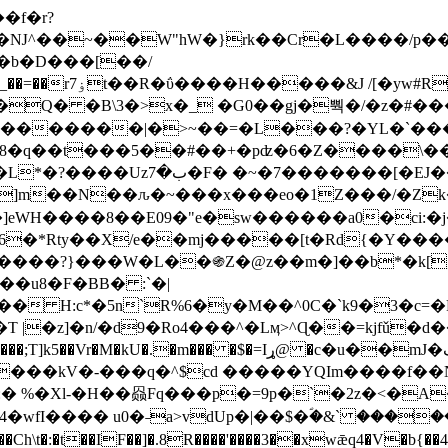
Ǌ^��~��W"hW�}rk��Cr�L����/p��
�ן�4�O�@�F�7i�&�6�īw�:o���X(�������~�~�y���_��=��rۏ7t��R�ΰ����H����
�&J /[�yw#
Q� �B\3�>x�_ �G0��gj�뿩�/�z�#�
�
�������|�>~��=�L���?�YL�`���߬
�w8�q��t���5��#��+�pʣ�6�Z����\�
j]m��N��ԉ�~���x���eo�1Z���/�Z
eWH����8��E09�"e�sw������a0�ci:�j
�X/e��mj�����[t�Rd{�Y�����Ϣ���7[�؏ܡ
���?}���W�L��֍Z�@z��m�]��b*�k[;�
|�z]�n/�d9�Ro4���^�Lӎ>^Ɋ��=kjfǔ�d
�P�����kV�-���q�^$cd �����YQIm����f
:� %�Xl-�H��赑Fq���p�=9p�`�2z�<�A
�wfI���� u0�˗a>vdUp�|��$�ؐ�&` ����