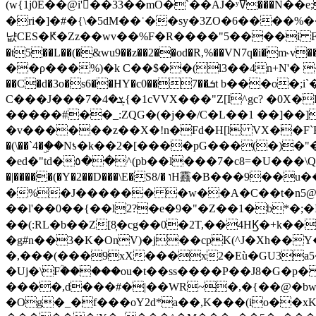
(w{1j0E��@i'��33��mO�`��AJ�ʸߜ���N��e;�vv�3R�5� [���cc�L"�g�r���Wz�.m#��Q�Bv���+��2K�tN������^�}y������Q�ۅUbB,���j�зb*��Q"�zӦc��Y�, B]!hI�KZ�T�5/
�ri�]�#�{\�5dM��ʿ��sy�3ZO�6����%�
냢CES�Ԟ�Zz��wv��%F�R����"5����i FJo߿E�I���J��K^D��iO�I�7<�䌔�l�\�W�H���IK�|ςR3~t@ j����g�E�
�t5��L��(�&wu9��z��2��od�R,%��VN7q�i�m
��ρ���%)�k C��$��(l3��4n+N'� 
��C�d�3o�s6��HY�c0��7��ܭt b���o�;i`�$R�N[z���h�K����-�]T�4�n�k�<ł@1�u���_�x�u�
C���J���ܮ�4�7{�1cVVX���"Z[I^gc? �0X�Ry��'�u��.̼�+��R��RnF$��/XHkDQ��*!"�����
�����#��_:ZQG�(�
j��/C�L��1 ��]��
�v������z��X�!n�Fd�H[l VX��F`R��M�oG�m�������ۼA��XXˮ~��^
�(\��`4�ۣ��Nƾ�k��2�[����pG���(�)
�ed�"td�٥��^(pb��l���7�c8=�U���\Q����wƜ�M�t�l��N��Z#��3E<���X@��|���8��2f�(� u��� �K�Zе?��TӊjLEn��m
�|�����(�Y�2��D���\E�S8/� וH䨺�B���9��u��/؆���5�<�ʾV#2ύ�)e��-�j�*A:�z'%�B��$��d{ڀ ��s!������g�fX��1�Z�[eC�m� �-
�%�J������ �w��A�C��t�n5@��
��l'��0��{��l2?�e�9�"�Z��1�b*�;�ІV:
��(:RL�b��Z[8̦�cg��0�2T,��4HϏ�+k��
�g#n��3�K�OnV)�j��cpK(^J�Xh��
�,���(���9xX���x2�Eù�GU3a
�Uj�\Fؒ�����ou�t��ss����P��J8�G�p� ��Ғ�a� �{?���r8oJI��ȋ
����,d���#�|��WR~�,�{��@�bw�
�Og�_�f���oY2ԁ*a��,K
���(io��x