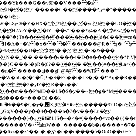
���Yk���G��v6P��V����z
�����G������?]y^�"�������ߠ���/��ZH�ڠ*ji0
�l.d-
H2AeY���tY=|��s*!���*g4�A �W3z�W|
�A�=�\(�x�����(���@R�q� `pD��Do֛�
�Y'�^�%3��U� C\� �1�<�&���
N��_'�� �����˫���4�D�#����<�*!\ Vn
��n������aj��g[_@#@��%Tl���}̄
7��m���P%8D��L$�$�y��~ �g�*M���
M����=���Cd;��k|
�Q�N���9�/��W��]���J�6jN�/
�i����q��=R����7_/
�����V�>ahzW��_������b�s����^�7�