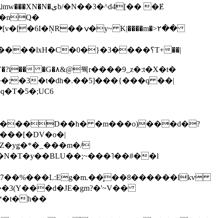
��3�^d4[�� �Ɇ
I�nQ�
�y~ K|����m�>٢��
��lxH�C�0�}�3����؟T+��|
�V�?i�� �G�۸&@뭭r����9_z�:t�X�t�
i��;�3�t�dh�.��5]���{���q ��|
�=���D��h� �m���o)���d�?
Z�yǥ�*�_���m�/
�N�T�y��BLU��;~���˥��#��l
��7��%���L:Eg�m.��̝��8������lkv
*�t�h��