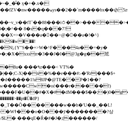
��bx��փ 5z~�>�y4N/
��X=>�V���a��ً�>@���a�!�^}
>�N|,{Y"S��+>W�^F���4a��=�y�
�٩z���< VT%�
��3���H�J:~�N����W�[q���2�tߟ�Ó��Qc~|�X�|��;Ϲ-X|��n�%��e���#:-�
'Rr|���$+
X9[w�����Cw�oέ���r�;�� ��!)
�����>��pt�Ǜ�dP}
���?상
/$L� ���qE�Ŕ�#�J�;(������/