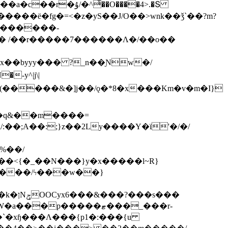
ͯ��O����4>.�Տ
�ё�fg�=<�z�yS��J/O��>wnk��ǯ`��?m?
�'������-
 /��r�����7������Λ�/��o��
]x��byyy��� ?_n��Ɲw�/
-y^|j\|
�����/ϟ���w��}
��`�xɧ���Λ���{p1�:���{u