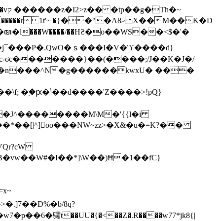
h�~
'~ �}��"�Aޙ8X��M��K�D
�n���^N�g������kwxU� ���
'Z����>!pQ}
VQr?cW
.]7��D%�b/8q?