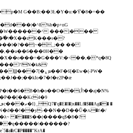
p�M G��B:��3Ƚ�Y�u:�Ÿ̈́�8�=��
R�d���|�^8%h�p+nG
�W������^ ���|���
�\�X��zK���s�ּ?
���l�?��|~�_;�� ��
k�X��o���=�G���V:�<��,�*q�8Q
���??N�k&/
��F�6[�Ew�(-PW�
�J��;��kIo�7�f�e2P�ӕ
��P��[��Kc4�9
��N�d��!��y-��N��D��Ǔ�ԉ�t\�/
�λ~ ����S��(����q$�8�?
��q�����\������?