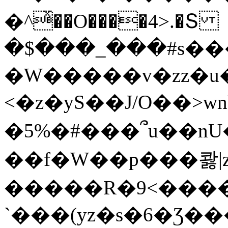
�^ͯ��O����4>.�Տ
�$���_���#s��
�W�����v�zz�u�
<�z�yS��J/O��>wn
�5%�#���՞u��nU
��f�W��p���콿|z
�����R�9<����
`���(yz�s�6�Ʒ�