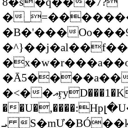
8�s�q���7?
�_=�����
�B�'���Oo���9
�^}��j�al��f
�x�w�r���a�
�Ā5����a��
�<��އӻyD���1�KS�w���!
��U�,����:Hpլ�U�K��_y4߼��O���
ܝ S�mƯ�BÓ�