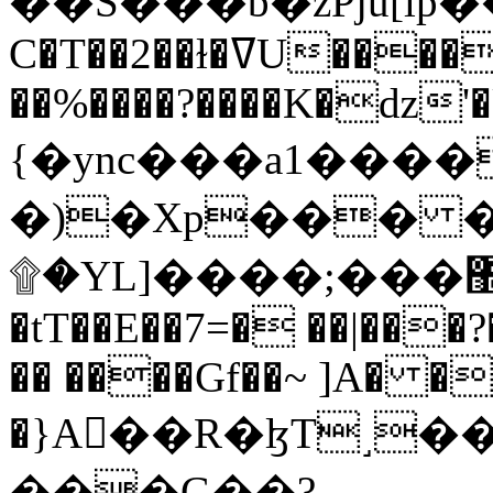
C�T��2��ɫ�ߜU����2�L�����m" �
��%����?����K�ǳ'�
{�ync���a1����
�)�Xp��� �
۩�YL]����;���׿�޽������+��k��o���O�Zt�6�[a��v_r;�b�f���==
�tT��E��7=� ��|���?
�� ����Gf��~ ]A� �
�}A��R�ɮT˼�
���G��?