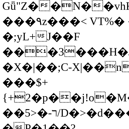
Gǖ"Z��N��v
���٩z���< VT%� �}z�XEu�<ं�Q!
�;yL+J��F
���3���H�J:~�
�X�|��;Ϲ-X|��n
���$+
{+2�p��j!o�
��ר-�<5/D�>�d�����1!u8JP�@TE�
�P�1��?