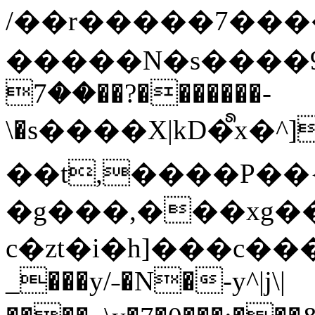
/��r�����7��
�����N�s����9�j
��7��?�������-
\�s����X|kD�᩺x
��t,����P��{
�g���,���xg�
c�zt�i�h]���c���
_���y/˗�N�-y^|j\|