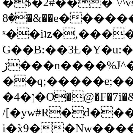
�$�2#���`\^vs
�8�&��e�������:�\���{��9�����g��f�r?
ˣ��iʇz�,���
G��B:��3Ƚ�Y�u:�
ڒ���n����%J^�}
��q;�����e;��
/[�yw#R�d���
i�x̀9��Nw����