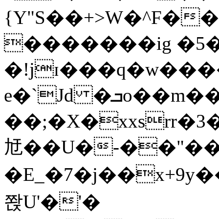
{Y"S��+>W�^F�
�������ig �5
�!jɪ���q�w��
e�`Jd �ܒo��m��1��d|
��;�X�xxsrr�
㝼��U�-��"��zȿ
�E_�7�j��x+9y�
쫝U'�'�