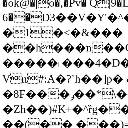
�ok@�|o�,�Pv� Q|9
6��D3��V�Y'�
�1�<�&���
��h���n��Cd
�����˫���4�D�
Vn#:A�?`h��]p�
�8F���ݛ��*\��U��S
�Zh��)#K+�^ȑg�
��(�� ���)=�