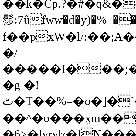
��k�Cp.?�#�q&�
髿:7ûfww�d�y)�%_�����>
f��pxW�l/:��;A
�/
�����I���;�
�g �!
ٹ�T��%=�o�]�`�8mxݽ������˳���0�n̾X'��3ǘ9����������I�&��G�������z>��]�%��/
��^�o���ӽm��ܑ�wOooOn���������
�6>�lvry|z�lN���