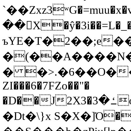
`��Zxz3ʷG�=muu�
��񛆻X�ŷ�3i��=L�
ъYE�T�2��;e�
�(��A����
� �>.�6��O��
ZI���6�7FZo��"�
�D��J2X3�ߑ�3o�|aak�q�@����]�K���w���r;�
�Dt�\}x S�X�]Ό�