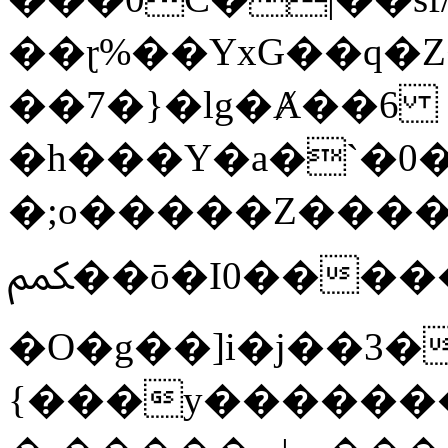
��ɽ%��YxG��q�
��7�}�lg�Ⱥ��6
�h���Y�a�`�0�
�;o�����Z������
ﶻ��ō�I0�����o�b�{L������3����2�O.z���/
�O�g��]i�j��3�u�̨S;�ܳ
{���y������