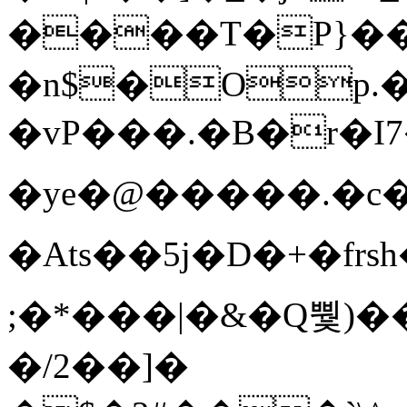
����T�Ρ}�
�n$�Op.
�vP���.�B�r�I7�gp~H
�ye�@��� ��.�c
�Ats��5j�D�+�fr
;�*���|�&�Q뿿)�
�/2��]�