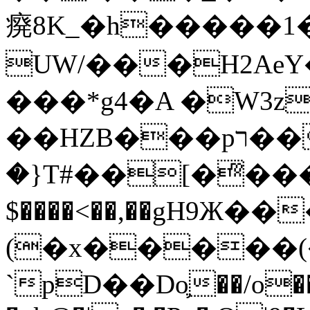
㾱8K_�h�����1
UW/���H2AeY�
���*g4�A �W3z
��HZB���pר��b�wO�N��{@H�m�F{���ۣ��?
�}T#��[�ͫ���
$����<��,��gH9Ж
(�x�����
`pD��Do֛��/o��