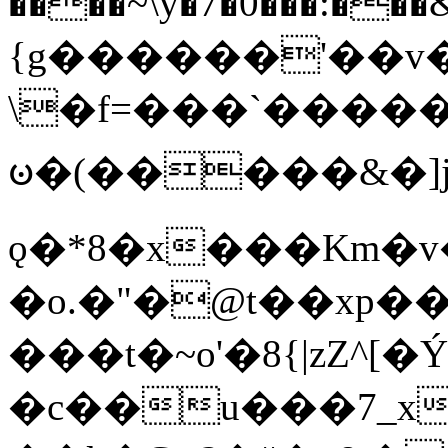
����~\y�7�0���:���&�_DN#�
{g������'��v�
\�f=���`�����
ꧽ�(�����&�]j
ǫ�*8�x���Km�v
�o.�"�@t��xp�
���t�~o'�8{|zZ^[�
�c��u���7_xg{���Q�n4���