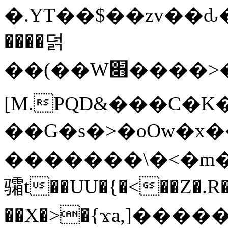
�.YT��$��zv��ԃ
����덝
��(��W׋����>��O>�d�%Y�@�@ڻ<�z{rc&׻��z�����AeK�^�����������˩t��=x~
[M.PQD&���C�K
��G�s�>�oOw�x�
�������\�<�m�PU�5�Ǉ*X�
骦t��UU�{�<��Z�.R�
��X�>�{ϫa,]�����