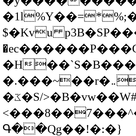
�y�����������
�1l%Y��=*%
$�Kvu p3B�SP�
�ec������P���G
�H��`S�B��
�.���~��r�޼�}�܅�mؕWu���K}
�ػ�S/>�B�vw��W#�I��*]\W��)Ħ�1��fC}
<���8��7���
Գ��Qg��!�:�}