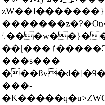
zW��I�������}�
�������z�?�O
ϟ���w��}��
��[���ٵ�����Ͻ���������x�ս��Apq�����޻�V����O�cp����ٝy{����:�k�ןNݯOOCyx6���&���?
���s���
���8v�d�]�9��6
���-
�K�����q�u>ZWOO�w��߼��W�a���p��