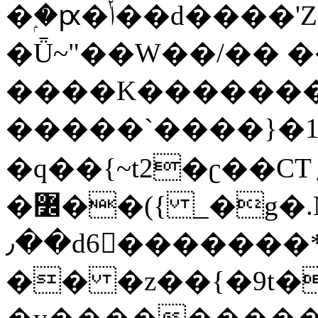
�ۭ�ԗ�ݳ��d����'Z����>!pQ}
�Ǖ~"��W��/�� ��
����K�������
�����`����}�1
�q��{~t2�ʗ��CT؍���������{�~}ur����u�}o����(�:�j���=����{�۝Vo�An��J^��������M\M�'{{l�i
�߼��({ _�g�.Nfӻg����f7z91o^��̤^�>��2�`�:|#dk�{>�>>&�tsw�Nwo�?
٫��d6򆧇�������*��[|^]oo���NW~zz>�X&�u�=K?
�� �z��{�9t�