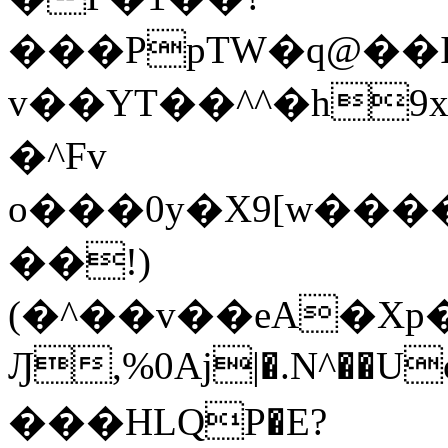
���PpTW�q@��
v��YT��^^�h9x
�^Fv
o���0y�X9[w��
��!)
(�^��v��eA�Xp�>0�+*���h����s�ײT)D$%�AQ�To�*�>W�^�=�.
Ԓ,%0Aj|�.N^��Uc
���HLQP�E?