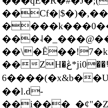
���qE�Ŕ�#�J�;(
��Cf�|$�)�,�
����k���0�
���˨�_���@��
��\�Ȇ��!7�k
��ZH�ڠ*ji0��탃
6����(�x&b��
��l.d-
��i���_�ȼ"�Z�����׋����\�\�w3�|W'�L8y<#�Y�HX�*b��.̏