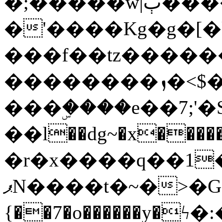
�;�����w|ٻ����<-
�'����Kg�g�[�k
���f��tz�����
��������ܙ�<$��������s���
���ۣ����e��7;'�Sc����ߋv
��l��dg~�x������G��6�{`�g���ݝ
�r�x����q��1
ޕN����t�~�>�G�{�Wރ�sl̞�@x_:�ˏ��՛��zU;wk�F�m�q}
{��7�o������y�