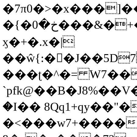
�7π0�>�x���]
�{�خ�0���&�+�zwYFEÙ4�~�_�̾�
ӽ�+�.x�|
��ŵ{:��J��5D7��
���ʈ�^�= W7��
`pfk@��B�J8%��V����\ߤ��/o��d��6b�@��J�tqw3�}>Y]������<�b��̌��{B���~v_v��fT`��88��
�I�� 8Qq1+qy��"�
�<���w󠒪7+�����X�n�F�a��M