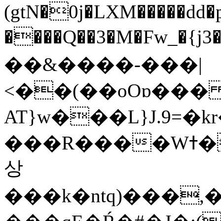
(gtN�0j�LXM�����dd
����Q��3�M�Fw_�{j3��]=����
��&����-���|
<��(��oOɒ���
AT}w���L}J.9=�
���R����Wߙ���o�O���ӯ��������?
상
���k�ntq)���,