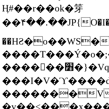
Ӊ#��r��ok�笌
��۴��.��JP{O�I
��ΗƧ�o��WS�
����T���Ý�o�;����������
������׻�}�Vq���j¯���P�.QwO�ｓ
���I�V�ϓ����d
�������V
�v��<���x���ۻ��a���R_�n���