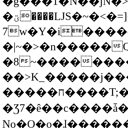
�g���1�N��jN�
�ؾ����ǇS�~�<�=]����^vz��{{��t�%
7w�Y�i����
�|~�>�n�����
�8~��������
��>K_�����j��
�����ח����T;�uU�w��oovW�N�\�v�̓��N��6xz��z^��s�;
�Ʒ7�ê��c����ǡ�Oo
No�O�o�ɺ����