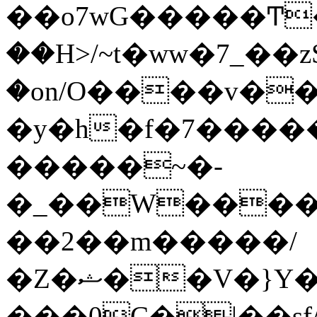
��o7wG�����Ͳ
��H>/~t�ww�7_��z
�on/O����v�
�y�h�f�7����
�����~�-
�_��W����;
��2��m�����/
�Z�ޝ��V�}Y�I�ծ�O�����S��]z��w��7�޷�����h���u��7w.ϻ���8X��ͮ�����W�dm�Jߜ��q/>?
���0C�|��sf