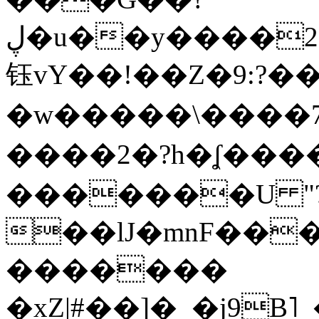
ڸ�u��y����2o�Gc���t!W���k+(���
钰vY��!��Z�9:?� �
�w�����\����7�
����2�?h�ʆ 
�������U "?
��lJ�mnF��
�������
�xZ|#��]�_�j9B