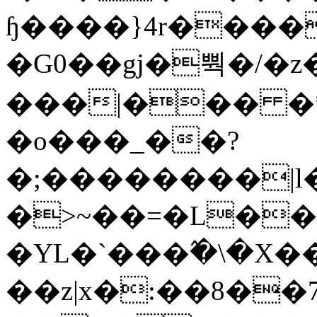
ɧ����}4r����
�G0��gj�뿩�/�z
���|��� �
�o���_��?
�;��������|
�>~��=�L��
�YL�`���߬�\�X�
��z|x�:��8�