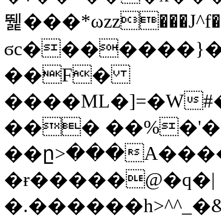
뛡���*ωzz���J^f�o
ϭc�������}��
�
�F�
����ML�]=�W#
��� ��%�'�
��ը>���A����
�ɍ�����@�q�|
�.������h>^^_�