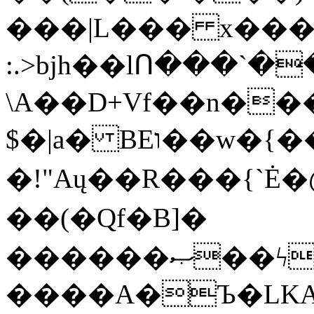
���|L��� x���b
:.>bjh��lՈ���`
\A��D+Vf��n��
$�|a� BEו��w�{���;���q�X��d%�������W� hU�(�1�Ū}9�S�F<��i�L3�;�
�!"Aų��R���{`
��(�Qf�B]�
������ޞ��ϟak��r��_39$�8�p���7�2�yIZ�R��x��/
����A�Ъ�LKA