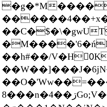
�g�*M����
������4��+x�
��C�$�\�gwUT
�M����'6�ń
��h#��/V�H0ٍK�7'�1�L�A�2
��W��]���J�6jN
��O�'Ww��=���
�8��n�4��ڗGo;V���y��4����n�7�v���Lu�/