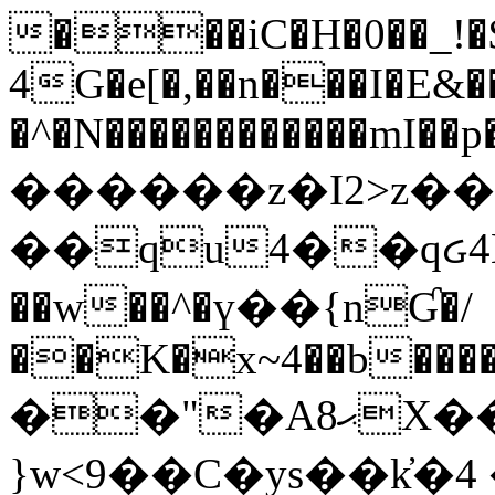
���iC�H�0��_!
4G�e[�,��n���I�E&��
�^�N������������mI��p�
������z�I2>z��
��qu4��qᏽ4H&A
��w��^�ү��{nƓ�/
��K�x~4��b�����
��"�Aޙ8X��M��K�D
}w<9��C�ys��k҆�޼� :���4�� 4�E0���oӮ�