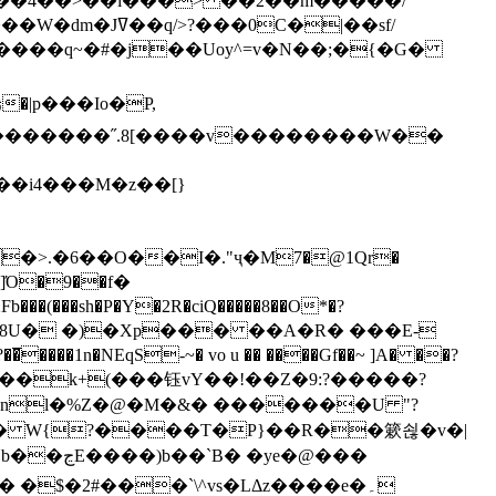
`��4��>��i���> ��2��m�����/
B����q~�#�j��Uoy^=v�N��;�{�G�
�>.�6��O��I�."ҷ�M7�@1Qr�
Fb���(���sh�P�Y�2R�ciQ�����8��O*�?
s����nl�%Z�@�M�&� �������U "?
�U� W{?����T�Ρ}��R��簌쇦�v�|
e�@���
]� �$�2#���`\^vs�LΔz����e�۔