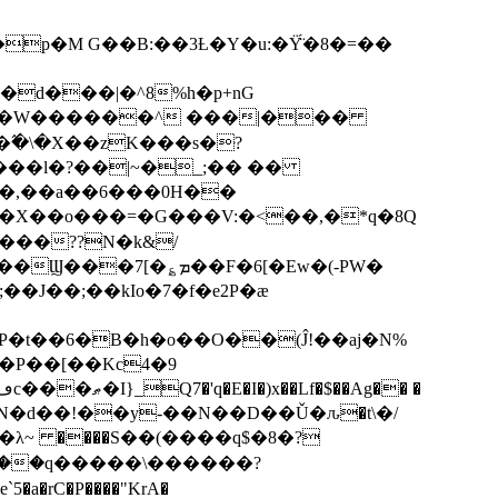
p�M G��B:��3Ƚ�Y�u:�Ÿ̈́�8�=��
R�d���|�^8%h�p+nG
�W������^ ���|���
�\�X��zK���s�ּ?
���l�?��|~�_;�� ��
k�X��o���=�G���V:�<��,�*q�8Q
���??N�k&/
��F�6[�Ew�(-PW�
�J��;��kIo�7�f�e2P�ӕ
��P��[��Kc4�9
��N�d��!��y-��N��D��Ǔ�ԉ�t\�/
�λ~ ����S��(����q$�8�?
��q�����\������?