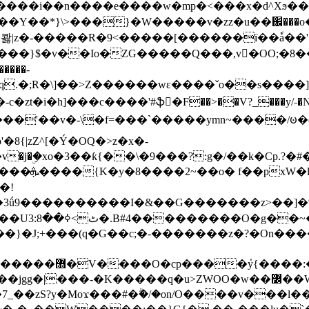
���e����w�mp�<���x�d^Xϧ����a�c��r�ۇ/�^
��*}\>���}�W�����v�zz�u��֌���o����
��콿|z�-�����R�9<�����[������ї��ٗa�
��}$�v��Io�ZG�����Q���,v�OO;�8��
��q.�;R�\]��>Z������wɛ����ˇo��s����
�i�h]���c����'#ֆ�F��>��V?_���y/˗�N�
8{|zZ^[�Ý�OQ�>z�x�-
�Y�ï'�/�/
�!
x�����l~R}
�����}�J;+���(q�G��c;�-�������z�?�On�
�K�����q�u>ZWOO�w��߼��W�a���p�����ޓ���_���r-
7_��zS?y�Moϫ���#�ۗ�/�on/O����v���l