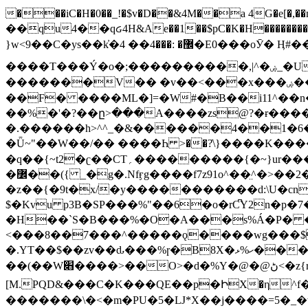
���iC�H�0��_!�$v�D��&4M��a 4G�e[�,��n���I�E&��f��-�^�
��qu4��qᏽ4H&Ae��1��$pC�K�H����������č@QX�
}w<9��C�ys��k҆�޼� :���4�� 4�E0���oӮ� Ӊ#��r��ok�笌��۴��.��JP{O�I�I�M��4�6Џ�3�ꦩ�l���W����/��ΗƧ�o��WS��<$�'�
����T���Ý�o�;����������,|^�ۻ_�U����B�ܭw����:�*|������׻�}�Vq���j¯���P�.QwO�ｓ���I�V�ϓ����d}
�������V�� �v��<���x���ۻ��a���R_�n���뛡���*ωzz���J^f�o�\>���yc-ϭc�������}��(����;/J��K�J�/
�
�F� ����ML�]=�W#�B��i11^��n
��%�'�?��ը>���A����zs@?�ɍ���
�.������h>^^_�&������4��1�6�bUo�o.�� 
�Ǖ~"��W��/�� ����Һ >��?ֿ\}����K�
�q��{~t2�ʗ��CT؍���������{�~}ur����u�}o����(�:�j���=����{�۝Vo�An��J^��������M\M�'{{l�i
�߼��({ _�g�.Nfӻg����f7z91o^��̤^�>��2�`�:|#dk�{>�>>&�tsw�Nwo�?٫��d6򆧇�������*��[|^]oo���NW~zz>�X&�u�=K?��
�z��{�9t�x/�y�����������d:\U�cn
$�Kvu p3B�SP���%"��6�o�rC͆Y2n�p
�H��`S�B���%�O�A���s%Á�P� �.���~��r�޼�}�܅�mؕWu���K}�ػ�S/>�B�vw�
<���8��7���^�����ǫ����wg���$
�.YT��$��zv��ԃ���%ɼ�B
8X�ހ%ޅ��������׏������en�KT��������/����덝
��(��W׋����>��O>�d�%Y�@�@ڻ<�z{rc&׻��z�����AeK�^�����������˩t��=x~
[M.PQD&���C�K���QE��p�ԻX�η^f���
�������\�<�m�PU�5�Ǉ*X��j����=5�_�w�����_�PO��{ޥ�V�ӗ�������� o�t⭟#��w7�p��6