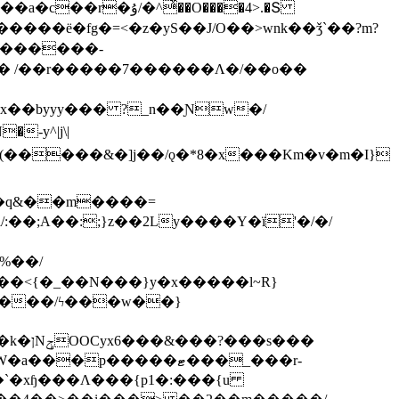
ͯ��O����4>.�Տ
�ё�fg�=<�z�yS��J/O��>wnk��ǯ`��?m?
�'������-
 /��r�����7������Λ�/��o��
]x��byyy��� ?_n��Ɲw�/
-y^|j\|
�����/ϟ���w��}
��`�xɧ���Λ���{p1�:���{u