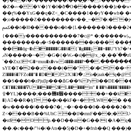
�y�h�f�7�������!���̯�>� ?�����
�Z�ޝ��V�}Y�I�ծ�O�����S��]z��w��7�޷�����h���u��7w.ϻ���8X��ͮ�����W�dm�Jߜ��q/>?���0C�|��sf/
��ɽ%��YxG��q�Z<_�C����1��yY��wh� �
�;o�����Z��������v��_~�7�:�`�j�����
ﶻ��ō�I0�����o�b�{L������3����2�O.z���/�O�g��]i�j��3�u�̨S;�ܳ��������kژ�|p���Io�P,
{���y�����������7�c@* �;�����w|ٻ����<-�'����Kg�g�[�k�)ܹ�X?���f��tz�������˝.8[����v��������W��
��������ܙ�<$��������s��� ���ۣ����e��7;'�Sc����ߋvf������g�2ޓ�?
��l��dg~�x������G��6�{`�g���ݝ��+��U'Yh7�^�8'�o��|�r�x����q��1�g������i����i4���M�z��[}
ޕN����t�~�>�G�{�Wރ�sl̞�@x_:�ˏ��՛��zU;wk�F�m�q}{��7�o������y�ϟ�:�������
`��Zxz3ʷG�=muu�x�vw4���s���Ի�� .�������
ъYE�T�2��;e���(��" ;�\�Cʔ��=
ZI���6�7FZo��"� �D��J2X3�ߑ�3o�|aak�q�@����]�K���w���r;� �Dt�\}x S�X�]Ό�9��f�
��S���b�zPju[lp���ߡG��%Py
C�T��2��ɫ�ߜU����2�L�����m" � ��%����?����K�ǳ'�U4�?ü�Ġ����q־{�ync���a1�����T-�8U� �)�Xp��� ��A�R� ���E-
۩�YL]����;���׿�޽������+��k��o���O�Zt�6�[a��v_r;�b�f���== �tT��E��7=� ��|���?��̅����1n�NEqS-~� vo u �� ����Gf��~ ]A� ��?
�}A��R�ɮT˼��r��kF�+�LW8�� ���G��?ڸ�u��y����2o�Gc���t!W���k+(���钰vY��!
�w�����\����7�|_~�>�� ��0 �-����2
Z<����B��%UhC ��lJ�mnF���;�
�n$�Op.��D��m�G��:{�A�q��/�vP���.�B�
��.�c���/"¼�/�Ats��5j�D�+�frsh��Q ���