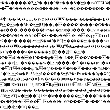
&�+�zwYFEÙ4�~�_�̾� ӽ�+�.x�|
�N�d�.�=�Ç����֍�i�{���fZV�nw�����ەys��2��`m��
�4�;�^�� 8�s�q���7?
���S������*�F�xIvͯɶ�0���/,�CV�ϸzw
����a�� �<��އӻyD���1�KS�w���!
��U�,����:Hpլ�U�K��_y4߼��O����_@c7��=�i���|ܝ S�mƯ�BÓ��k�� ����p
x
�m��1��d|��;�X�xxsrr�3��J�I�@3g�g��㝼
x+9y����w�u����;{㵋; ��쫝U'�'�
uU���1"���g�t�dL�Ep��V�����8u� ��
�}z�XEu�<ं�Q!�;yL+J��F �
���%� ��ר-�<5/D�>�d�����1!u8JP�@TE� �P�1��?
^�h9xa�Bp53q$���R�ЅV!�^Fv o���0y�
�0j�LXM�����dd�p��'X��,p����������>i�/A���
`�����ӻ��s@(�y���ݞ���F/S��_T��Õ�������w��h�'U��_��L!
L}J.9=�kr������?|���R����Wߙ���o�O���ӯ�����
�c�N̐j����_s��]�_W7����>��1"��
��0�4�OQ��