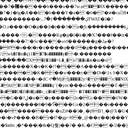
~�-�_��W����;��}G{�,��˳���lu�
�7�}�lg�Ⱥ��6 �h���Y�a�`�0�7�ͷ�cu
����\߸7�{�������ڮI'WAT�]�?
���/��񛆻X�ŷ�3i��=L�_�o7]�|�o�ӝ�ш�o
a������X�x�K�!?�(��A����N�� � 
0��DE�����:�����>�dCᔵ�Mj)[j���l�2y^�(
��� vJ��NiX
��Z�9:?� ����?
�?h�ʆ �������8�9�5֟���Gx�2���
U�� ������� �xZ|#��]�_�j9B˥_�@X
r�I7�gp~H�_@��r(��]���Yb��ڃE����)b��`B� �y
)��$яȢn ;�*���|�&�Q뿿)��?� �K.�C� �/2��