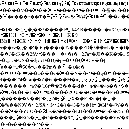
���-�7�8 ���q` ��+�7##�K�|��Eg��o�q��Q�˩mw���XN�N�یb/�N
p�e����V����,������4�즒�i;��
�T�  awՑK@���t ٚ��> ��[v�[�6I�ŅR��ݍ
�;���{�k�Q�;��*����:B k4AB����~�nXO}o���
���%�O/���0��y�K �,9
z���OX�(�:��/� c�#OD�� �I,�V��8��
b�r��cz�g�t�'�0~)���r�%'���ZBۡ�5��wL� �
��2fA����>�(�a7a=�J0��K�t�؂5q�T�5�;UC6
��|
�Pm��`�g�:�
>�<�+�˥\��x���z���N����q� ��
���[�DV�o�|
�����w?�`16۴��B���-d� թ�4�4b��-�
�2�Ú�b�L�H� t6����2U��O���PŚ�2
4����V��jf�[/�Ĕ,X��F. �c�ǰ ��
�%��N9V�a/
SX$2�}�43�*o�}bi#Ӹ*�4W
c8A����ECs�_�C����$ "�R�����VW�$
}�i�����??��b