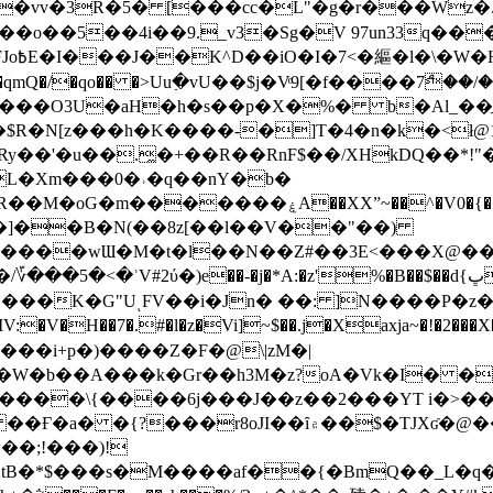
��o��5��4i��9._v3�Sg�V 97un33q��
���?
˞v��qmQ�/�qo�� �>Uu߲�vU��$j�Vͦ9[�f����7ް
���O3U�aH�h�s��p�X�%� b�Al_��ֲ�
]L�Xm���0�˒�q��nY�b�
�V0�{��N͉fMz}}��J�d������ �M���Q�"f-
�"�]��B�N(��8z[��l��V��"��)
�K�G"UͺFV��i�Jn� ��: ]N����P�z
�V�H��7�.#�l�z�Vi]
~$��.j�Xaxja~�!�2���
���i+p�)����Z�F�@\|zM�|
Y�W�b��A���k�Gr��h3M�z?oA�Vk�I� �
5����\{����6j���J��z��2���YT i�>
۾��$�TJXʛ�@���5J�P���<=-���!�k�?-�W�?
�;!���)!
KtB�*$���s�M����af��{�BmQ��_L�q�