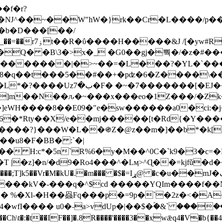
Ǌ^��~��W"hW�}rk��Cr�L����/p��
�ן�4�O�@�F�7i�&�6�īw�:o���X(�������~�~�y���_��=��rۏ7t��R�ΰ����H����
�&J /[�yw#
Q� �B\3�>x�_ �G0��gj�뿩�/�z�#�
�
�������|�>~��=�L���?�YL�`���߬
�w8�q��t���5��#��+�pʣ�6�Z����\�
j]m��N��ԉ�~���x���eo�1Z���/�Z
eWH����8��E09�"e�sw������a0�ci:�j
�X/e��mj�����[t�Rd{�Y�����Ϣ���7[�؏ܡ
���?}���W�L��֍Z�@z��m�]��b*�k[;�
|�z]�n/�d9�Ro4���^�Lӎ>^Ɋ��=kjfǔ�d
�P�����kV�-���q�^$cd �����YQIm����f
:� %�Xl-�H��赑Fq���p�=9p�`�2z�<�A
�wfI���� u0�˗a>vdUp�|��$�ؐ�&` ����