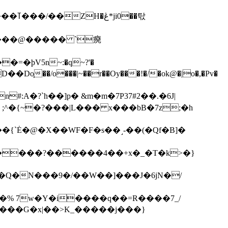
��탃
�/o���|~��r��Oy���!�/�ok@�|o�,�Pv�
#:A�?`h��]p� &m�m�7P
37#2��.�6J|
����?������4��+x�_�T�k>�}
���G�x|��>K_�����j���}