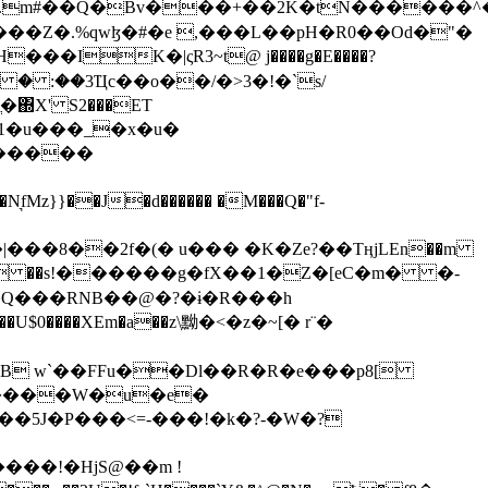
���Z�.%qwɮ�#�e ,���L��pH�R0��Od�"�
��/� � :��3Ҵc��o��/�>3�!�`s/
΍X' S2���ET
�Q���RNB��@�?�ɨ�R���h
X��U$0����XEm�a��z\黝�<�z�~[� r¨�
B w`��FFu��Dl��R�R�e���p8[
�����W�u�e�
���!�HjS@��m !