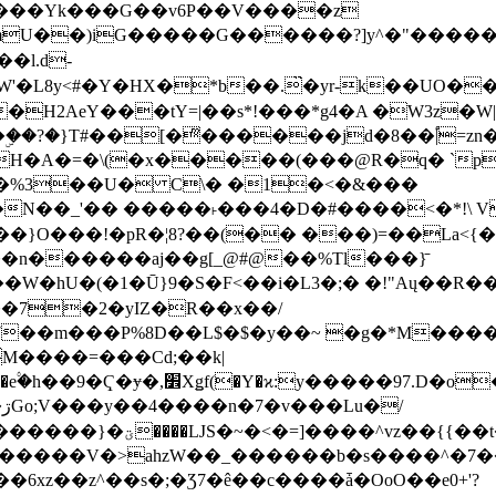
���Yk���G��v6P��V����z
�����G������?]y^�"�������ߠ���/��ZH�ڠ*ji0
�l.d-
H2AeY���tY=|��s*!���*g4�A �W3z�W|
�A�=�\(�x�����(���@R�q� `pD��Do֛�
�Y'�^�%3��U� C\� �1�<�&���
N��_'�� �����˫���4�D�#����<�*!\ Vn
��n������aj��g[_@#@��%Tl���}̄
7��m���P%8D��L$�$�y��~ �g�*M���
M����=���Cd;��k|
�Q�N���9�/��W��]���J�6jN�/
�i����q��=R����7_/
�����V�>ahzW��_������b�s����^�7�