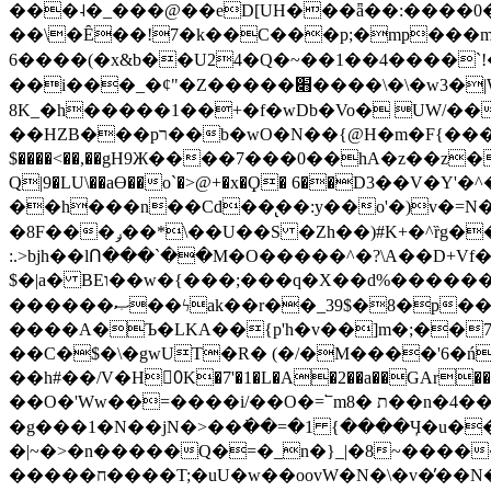
���˨�_���@��eD[UH���ǟ��:����0
��\�Ȇ��!7�k��C���p;�mp���mU��)iG
6����(�x&b��U24�Q�~��1��4����`!�
��i���_�ȼ"�Z�����׋����\�\�w3�|W'�L8y<#�Y�HX�*b��.̏�yr-k��UO����@����� `㾱
8K_�h�����1��+�f�wDb�Vo� UW/���
��HZB���pר��b�wO�N��{@H�m�F{���ۣ��?�}T#��[�ͫ������jd�8��֠|=zn��=�ϸV5n~:�q~?'�
$����<��,��gH9Ж����7���0��hA�z��z�H
Q|9�LU\��aƟ��o`�>@+�x�Ϙ� 6��D3��V
��h���n��Cd��̢��:y��o'�)v�=N�
�8F���ݛ��*\��U��S �Zh��)#K+�^ȑg���}O���!�pR�¦8?��(�� ���)=��La<{� ;^�{~�?���|L��� x���bB�7z;�h
:.>bjh��lՈ���`��M�O�����^�?\A��D+Vf
$�|a� BEו��w�{���;���q�X��d%�������W� hU�(�1�Ū}9�S�F<��i�L3�;� �!"Aų��R���{`Ė�@�X��WF�F�s��˼-��(�Qf�B]�
������ޞ��ϟak��r��_39$�8�p���7�2�yIZ�R��x��/
����A�Ъ�LKA��{p'h�v��]m�;��
��C�$�\�gwUT�R� (�/�M����'6�ń
��h#��/V�H0ٍK�7'�1�L�A�2��a��GAr���e۟�h��9�Ҁ�ɏ�,׾Xǥf(�Y�ϰ:y�����97.D�o
��O�'Ww��=����i/��O�=՟mת �8��n�4��ڗGo;V���y��4����n�7�v���Lu�/
�g���1�N��jN�>��߭��=�1 {����Ӌ�u�������}�ؾ����ǇS�~�<�=]����^vz��{{��t�% 7w�Y
�|~�>�n�����Q�=�_n�}
_|�8~����
�����ח����T;�uU�w��oovW�N�\�v�̓��N��6xz��z^��s�; �Ʒ7�ê��c����ǡ�OoO��e0+'?