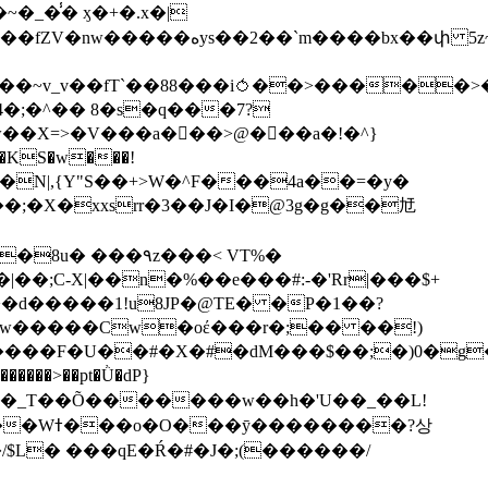
��bx��փ 5z~�>�y4N/
��X=>�V���a��ً�>@���a�!�^}
>�N|,{Y"S��+>W�^F���4a��=�y�
�٩z���< VT%�
��3���H�J:~�N����W�[q���2�tߟ�Ó��Qc~|�X�|��;Ϲ-X|��n�%��e���#:-�
'Rr|���$+
X9[w�����Cw�oέ���r�;�� ��!)
�����>��pt�Ǜ�dP}
���?상
/$L� ���qE�Ŕ�#�J�;(������/