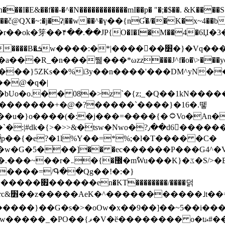
N������������mI��p� "�;�$��. &K����S�vק ������z�I2>z�� �tp��g�T
~:�j�ʡ|��w��^�ү��{nƓ�/��K�x~4��b�����r 1t
���}5ZKѕ��%i3y��n����'���DM^yN�
��@�q�|
08�>z`�{z;_�Q��1kN������\f; �ۭ�ԗ�ݳ��d����
���������+�@�?�����`����}�16�.뗗
p��{�e?�1l%Y��=*%;�l�T���� �C�
�7�w�G�5���]�� �ec������P���G4^�
�W#�I��*]\W��)Ħ�1��fC}
����=/Գ��Qg��!�:�}
��}��G�s�>�oOw�x��9��]��~5��i���>�
�骦t��UU�{�<��Z�.R����w77*jk8{|