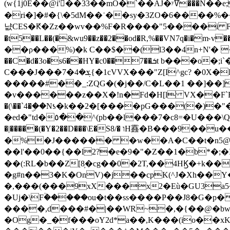
(w{1j0E��@i'��33��mO�`��AJ�ʸߜ���N��e;�vv�3R�5� [���cc�L"�g�r���Wz�.m#��Q�Bv���+��2K�tN������^�}y������Q�ۅUbB,���j�зb*��Q"�zӦc��Y�, B]!hI�KZ�T�5/
�ri�]�#�{\�5dM��ʿ��sy�3ZO�6����%�
냢CES�Ԟ�Zz��wv��%F�R����"5����i FJo߿E�I���J��K^D��iO�I�7<�䌔�l�\�W�H���IK�|ςR3~t@ j����g�E�
�t5��L��(�&wu9��z��2��od�R,%��VN7q�i�m
��ρ���%)�k C��$��(l3��4n+N'� 
��C�d�3o�s6��HY�c0��7��ܭt b���o�;i`�$R�N[z���h�K����-�]T�4�n�k�<ł@1�u���_�x�u�
C���J���ܮ�4�7{�1cVVX���"Z[I^gc? �0X�Ry��'�u��.̼�+��R��RnF$��/XHkDQ��*!"�����
�����#��_:ZQG�(�
j��/C�L��1 ��]��
�v������z��X�!n�Fd�H[l VX��F`R��M�oG�m�������ۼA��XXˮ~��^
�(\��`4�ۣ��Nƾ�k��2�[����pG���(�)
�ed�"td�٥��^(pb��l���7�c8=�U���\Q����wƜ�M�t�l��N��Z#��3E<���X@��|���8��2f�(� u��� �K�Zе?��TӊjLEn��m
�|�����(�Y�2��D���\E�S8/� וH䨺�B���9��u��/؆���5�<�ʾV#2ύ�)e��-�j�*A:�z'%�B��$��d{ڀ ��s!������g�fX��1�Z�[eC�m� �-
�%�J������ �w��A�C��t�n5@��
��l'��0��{��l2?�e�9�"�Z��1�b*�;�ІV:
��(:RL�b��Z[8̦�cg��0�2T,��4HϏ�+k��
�g#n��3�K�OnV)�j��cpK(^J�Xh��
�,���(���9xX���x2�Eù�GU3a
�Uj�\Fؒ�����ou�t��ss����P��J8�G�p� ��Ғ�a� �{?���r8oJI��ȋ
����,d���#�|��WR~�,�{��@�bw�
�Og�_�f���oY2ԁ*a��,K
���(io��x