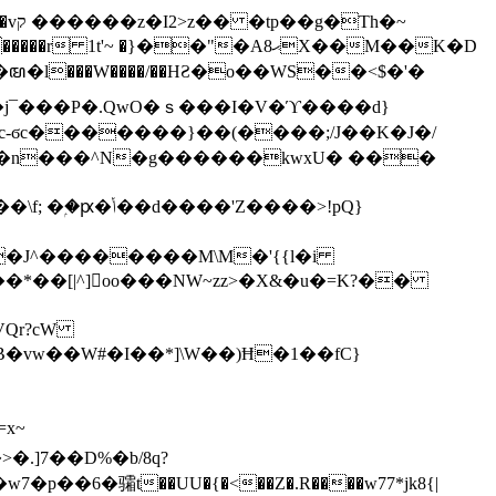
h�~
'~ �}��"�Aޙ8X��M��K�D
�n���^N�g������kwxU� ���
'Z����>!pQ}
VQr?cW
.]7��D%�b/8q?