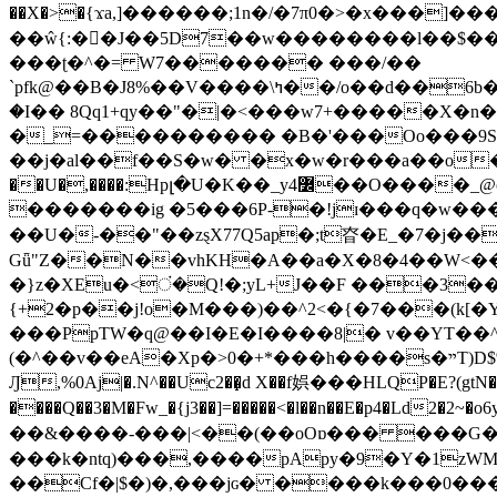
��X�>�{ϫa,]������;1n�/�7π0�>�x���]�����z����/�7?� �{�خ�0���
��ŵ{:��J��5D7��w��������l��$����^������e$
���ʈ�^�= W7������� ���/��
`pfk@��B�J8%��V����\ߤ��/o��d��6b�@��J�tqw3�}>Y]������<�b��̌��{B���~v_v��fT`��88���i⥀��>�����>�ޯ�'�����?
�I�� 8Qq1+qy��"�|�<���w󠒪7+�����X�n�F�a��M<�ح��]��g�����`�s��z�C�
�_=���������� �B�'���Oo���9S�z
��j�al��f��S�w� �x�w�r���a��o���W�1� �Ā5
�������ig �5���6P-�!jɪ���q�w�������z���9��� e�`Jd �ܒo�
��U�-��"��zȿX77Q5ap�;t昚�E_�7�j��
Gǖ"Z��N��vhKH�A��a�X�8�4��W<��7�
{+2�p��j!o�M���)��^2<�{�7���(k[�Y�JT�Z��@`h,�@�
���PpTW�q@��I�E�I����8|� v��YT��^
(�^��v��eA�Xp�>0�+*���h����s�ײT)D$%�AQ�To�*�>W�^�=�.�9�Ύ҇�z�l�E�����F�U��#�X�#�dM���$��;�)0�g�OH�����w�����ҋ��
Ԓ,%0Aj|�.N^��Uc2��̝d X��f娯���HLQP�E?(gtN
����Q��3�M�Fw_�{j3��]=�����<�l��n��E�p4�Ld2�2~�o6y��oy=$7�y�r�
��&����-���|<��(��oOɒ��� ���G�8Bl AT}w���
���k�ntq)���,����pApy�9�Y�1zWM
��Cf�|$�)�,���jɢ� ����k���0�