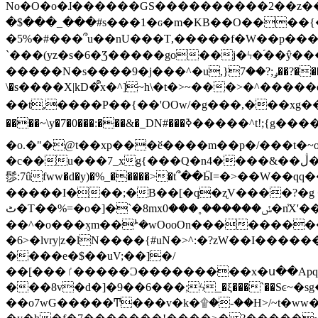
No�O�o�ɺ������GS����������2��z�����i��n�
�$���_���#s���1�ԍ�m�KΒ��O����{��Y
�5%�#���՞u��nU���T,��� ��f�W��p�
`���(yz�s�6�Ʒ�����go��j�ϟ�֜��ŷ���
�����N�s����9�j���^�u,}ݛ;?��7��?�������-
\�s����X|kD�᩺x�^]~h\�t�>~���>�^���
��t,����P��{��'OOw/�g���,���xg��-c�zt
����~\y�7�0���:���&�_DN#���ߢ�����^t!;{g������'��v�-\�f=���`�����ymn~����/ꧽ�(�����&�]j��/ǫ�*8�x���Km�v�m�I}
�o.�"�@t��xp���ӗ����m��p�/���t�~o'�
�c��u���7_xg{���Q�n4����&��ڷ�v�j�ۣ�xo�3��ƙ{��\�9���?:g�/��k�Cp.?�#�q&��m����=
髿:7ûfww�d�y)�%_�����>�t՞��Ӹ=�>��W��qq����ܞ����{K�y�8����2~��o� f��pxW�l/:��;A��:;}z��2Ly���
�����I���;�B��[�q�ʐV����?�g 
ٹ�T��%=�o�]�`�8mxݽ������˳���0�n̾X'��3ǘ9����������I�&��G�������z>��]�%��/
��^�o���ӽm��ܑ�wOooOn����������U3:ٹ>ߦ��8�.B#4���������O�g��~��<{�_��N���}y�
�6>�lvry|z�lN����{#uN�>^:�?zW��I��
����e�$��uV;��]�/
��[���ٵ�����Ͻ���������x�ս��Apq�����޻�V����O�cp����ٝy{����:�k�ןNݯOOCyx6���&���?���s���
���8v�d�]�9��6���;ϟ_�ξ���`��Sͼ~�sg��jgg�|���-
��o7wG�����Ͳ���v�k�۩�-��H>/~t�ww�