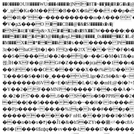
��0����OUH����WUt���4���l�t]NI�8T�~��'͙��j�R�G�k�|@a���
�'_tp�Ka�M��|�B��X�tla ��r z��
��l8;�"�~����������m�A���!`��e���z�
�V�pݎ���O ���CB��@�&�S!�����x�v�j
�N�4{�`6�p&>X(�\��2a�x�9X��򢧰W����
�����E�� �4�O@���g�eӄL��@����_0x������Z �
L4
�M���X�:�*����k�$�ԏ������� Pt����M
3z�0�ɓaO[8�}�b FQr��2!X`��^*�F�
��S����\zJ��2�t�۫[j�>��G�M�kT&�a��J�eK
뀑;ȈH�XF��@JG#�Z���a�jn)a��1��n��ݕ-#�UX��$jفD�D)�p=��ŲQ|V
��S)�S��OC���"��X��r%i}U��g��ᖓ�56�vܚ�
`E���$�S��H�_����vLlge�Zc94�&
�������d6V\�=E�h�L�U�.�mH;@�l�?+N���!#ڊ:�4o��Z�6c���M�m se ���a3
�Y��2� /F��MNP�9����`F��c��A�^�
�.�2�}7��.��:,6�� S�o�$�PPf6�
���[��5�����0r�~��H�\Фr���e�
��Pjϧ����=��;��%1q�lv��#���p�
����������F nHL���]#��\I�Sߗ�$����YǕQ��԰5k�/����LH�\�Ȃ�>��:%u'��3(Y���d�JΕ�gm?�'~V��
���n�h�x�۴j��Ĵ1�&�h5�ZYt��癩<^�� 
�8�{���6$zфq��vv���4;���ӟ7��s�����