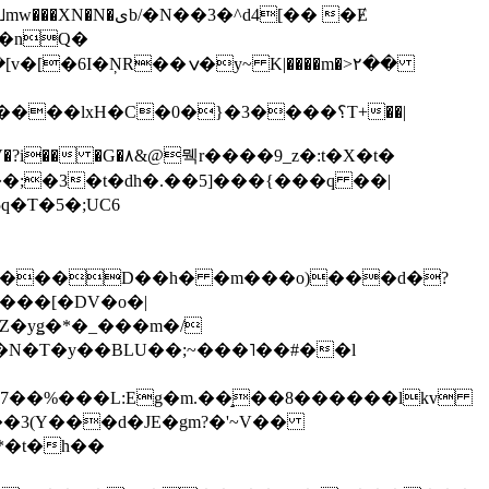
��3�^d4[�� �Ɇ
I�nQ�
�y~ K|����m�>٢��
��lxH�C�0�}�3����؟T+��|
�V�?i�� �G�۸&@뭭r����9_z�:t�X�t�
i��;�3�t�dh�.��5]���{���q ��|
�=���D��h� �m���o)���d�?
Z�yǥ�*�_���m�/
�N�T�y��BLU��;~���˥��#��l
��7��%���L:Eg�m.��̝��8������lkv
*�t�h��