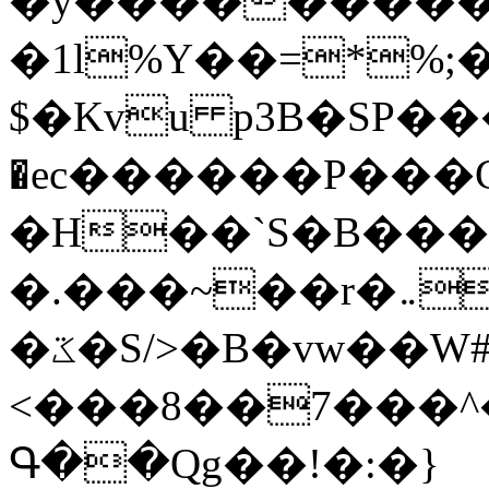
�y�����������
�1l%Y��=*%
$�Kvu p3B�SP�
�ec������P���G
�H��`S�B��
�.���~��r�޼�}�܅�mؕWu���K}
�ػ�S/>�B�vw��W#�I��*]\W��)Ħ�1��fC}
<���8��7���
Գ��Qg��!�:�}