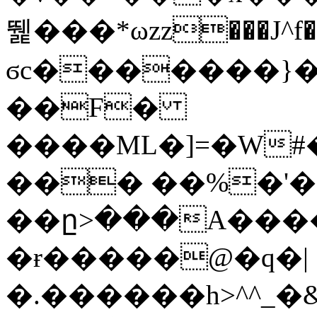
뛡���*ωzz���J^f�o
ϭc�������}��
�
�F�
����ML�]=�W#
��� ��%�'�
��ը>���A����
�ɍ�����@�q�|
�.������h>^^_�