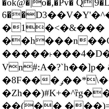
�ok@�|o�,�Pv� Q|9
6��D3��V�Y'�
�1�<�&���
��h���n��Cd
�����˫���4�D�
Vn#:A�?`h��]p�
�8F���ݛ��*\��U��S
�Zh��)#K+�^ȑg�
��(�� ���)=�