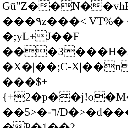
Gǖ"Z��N��v
���٩z���< VT%� �}z�XEu�<ं�Q!
�;yL+J��F
���3���H�J:~�
�X�|��;Ϲ-X|��n
���$+
{+2�p��j!o�
��ר-�<5/D�>�d�����1!u8JP�@TE�
�P�1��?