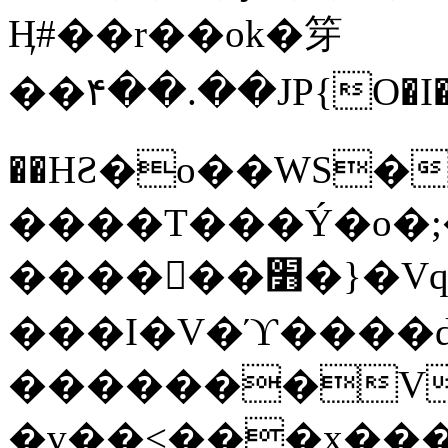
Ӊ#��r��ok�笌
��۴��.��JP{O�I
��ΗƧ�o��WS�
����T���Ý�o�;����������
������׻�}�Vq���j¯���P�.QwO�ｓ
���I�V�ϓ����d
�������V
�v��<���x���ۻ��a���R_�n���