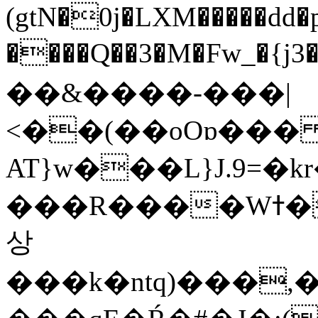
(gtN�0j�LXM�����dd
����Q��3�M�Fw_�{j3��]=����
��&����-���|
<��(��oOɒ���
AT}w���L}J.9=�
���R����Wߙ���o�O���ӯ��������?
상
���k�ntq)���,