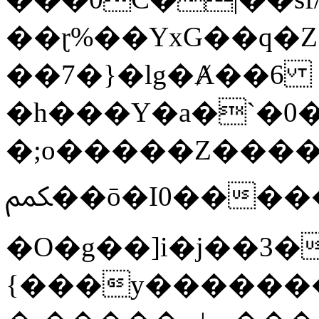
��ɽ%��YxG��q�
��7�}�lg�Ⱥ��6
�h���Y�a�`�0�
�;o�����Z������
ﶻ��ō�I0�����o�b�{L������3����2�O.z���/
�O�g��]i�j��3�u�̨S;�ܳ
{���y������