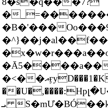
8�s�q���7?
�_=�����
�B�'���Oo���9
�^}��j�al��f
�x�w�r���a�
�Ā5����a��
�<��އӻyD���1�KS�w���!
��U�,����:Hpլ�U�K��_y4߼��O���
ܝ S�mƯ�BÓ�