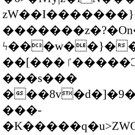
zW��I�������}�
�������z�?�O
ϟ���w��}��
��[���ٵ�����Ͻ���������x�ս��Apq�����޻�V����O�cp����ٝy{����:�k�ןNݯOOCyx6���&���?
���s���
���8v�d�]�9��6
���-
�K�����q�u>ZWOO�w��߼��W�a���p��