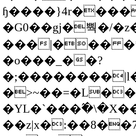
ɧ����}4r����
�G0��gj�뿩�/�z
���|��� �
�o���_��?
�;��������|
�>~��=�L��
�YL�`���߬�\�X�
��z|x�:��8�