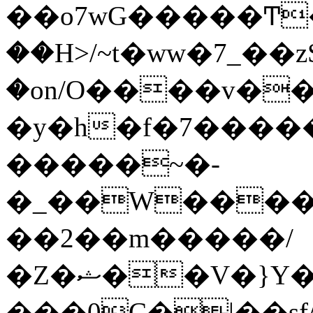
��o7wG�����Ͳ
��H>/~t�ww�7_��z
�on/O����v�
�y�h�f�7����
�����~�-
�_��W����;
��2��m�����/
�Z�ޝ��V�}Y�I�ծ�O�����S��]z��w��7�޷�����h���u��7w.ϻ���8X��ͮ�����W�dm�Jߜ��q/>?
���0C�|��sf