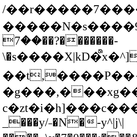
/��r�����7��
�����N�s����9�j
��7��?�������-
\�s����X|kD�᩺x
��t,����P��{
�g���,���xg�
c�zt�i�h]���c���
_���y/˗�N�-y^|j\|