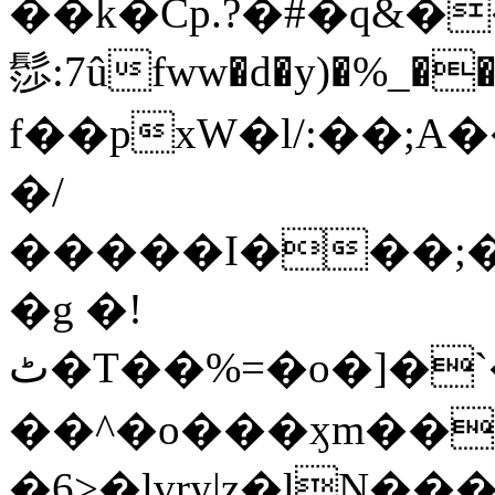
��k�Cp.?�#�q&�
髿:7ûfww�d�y)�%_�����>
f��pxW�l/:��;A
�/
�����I���;�
�g �!
ٹ�T��%=�o�]�`�8mxݽ������˳���0�n̾X'��3ǘ9����������I�&��G�������z>��]�%��/
��^�o���ӽm��ܑ�wOooOn���������
�6>�lvry|z�lN���