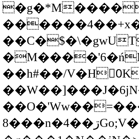
�g�*M����
������4��+x�
��C�$�\�gwUT
�M����'6�ń
��h#��/V�H0ٍK�7'�1�L�A�2
��W��]���J�6jN
��O�'Ww��=���
�8��n�4��ڗGo;V���y��4����n�7�v���Lu�/