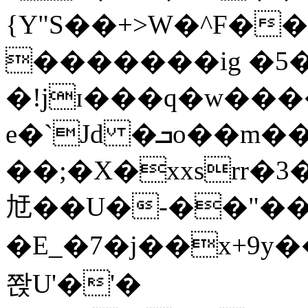
{Y"S��+>W�^F�
�������ig �5
�!jɪ���q�w��
e�`Jd �ܒo��m��1��d|
��;�X�xxsrr�
㝼��U�-��"��zȿ
�E_�7�j��x+9y�
쫝U'�'�