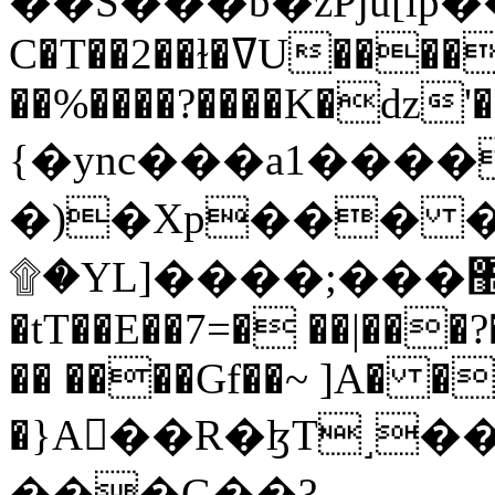
C�T��2��ɫ�ߜU����2�L�����m" �
��%����?����K�ǳ'�
{�ync���a1����
�)�Xp��� �
۩�YL]����;���׿�޽������+��k��o���O�Zt�6�[a��v_r;�b�f���==
�tT��E��7=� ��|���?
�� ����Gf��~ ]A� �
�}A��R�ɮT˼�
���G��?