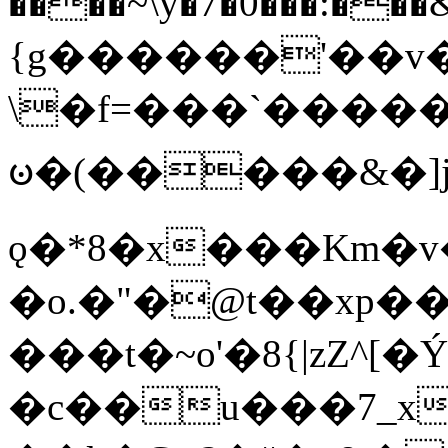
����~\y�7�0���:���&�_DN#�
{g������'��v�
\�f=���`�����
ꧽ�(�����&�]j
ǫ�*8�x���Km�v
�o.�"�@t��xp�
���t�~o'�8{|zZ^[�
�c��u���7_xg{���Q�n4���