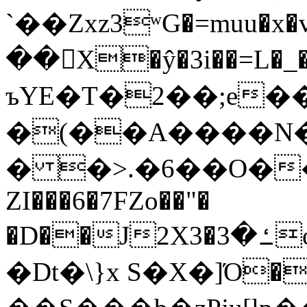
`��Zxz3ʷG�=muu�
��񛆻X�ŷ�3i��=L�
ъYE�T�2��;e�
�(��A����
� �>.�6��O��
ZI���6�7FZo��"�
�D��J2X3�ߑ�3o�|aak�q�@����]�K���w���r;�
�Dt�\}x S�X�]Ό�