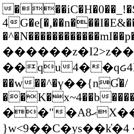
���iC�H�0��_!
4G�e[�,��n���I�E&��
�^�N������������mI��p�
������z�I2>z��
��qu4��qᏽ4H&A
��w��^�ү��{nƓ�/
��K�x~4��b�����
��"�Aޙ8X��M��K�D
}w<9��C�ys��k҆�޼� :���4�� 4�E0���oӮ�