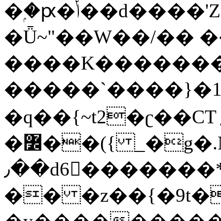
�ۭ�ԗ�ݳ��d����'Z����>!pQ}
�Ǖ~"��W��/�� ��
����K�������
�����`����}�1
�q��{~t2�ʗ��CT؍���������{�~}ur����u�}o����(�:�j���=����{�۝Vo�An��J^��������M\M�'{{l�i
�߼��({ _�g�.Nfӻg����f7z91o^��̤^�>��2�`�:|#dk�{>�>>&�tsw�Nwo�?
٫��d6򆧇�������*��[|^]oo���NW~zz>�X&�u�=K?
�� �z��{�9t�