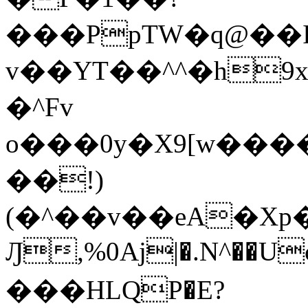
���PpTW�q@��
v��YT��^^�h9x
�^Fv
o���0y�X9[w��
��!)
(�^��v��eA�Xp�>0�+*���h����s�ײT)D$%�AQ�To�*�>W�^�=�.
Ԓ,%0Aj|�.N^��Uc
���HLQP�E?