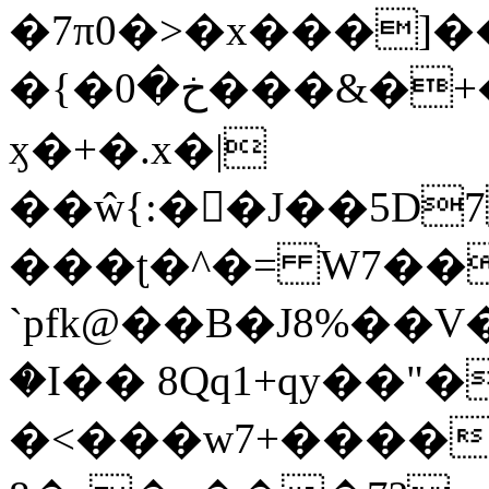
�7π0�>�x���]
�{�خ�0���&�+�zwYFEÙ4�~�_�̾�
ӽ�+�.x�|
��ŵ{:��J��5D7��
���ʈ�^�= W7��
`pfk@��B�J8%��V����\ߤ��/o��d��6b�@��J�tqw3�}>Y]������<�b��̌��{B���~v_v��fT`��88��
�I�� 8Qq1+qy��"�
�<���w󠒪7+�����X�n�F�a��M