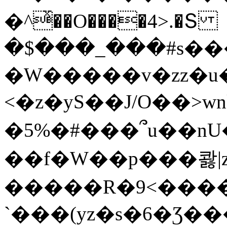
�^ͯ��O����4>.�Տ
�$���_���#s��
�W�����v�zz�u�
<�z�yS��J/O��>wn
�5%�#���՞u��nU
��f�W��p���콿|z
�����R�9<����
`���(yz�s�6�Ʒ�