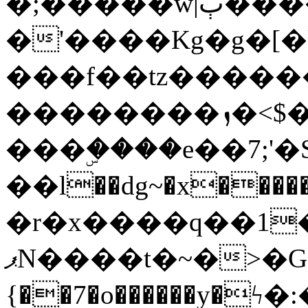
�;�����w|ٻ����<-
�'����Kg�g�[�k
���f��tz�����
��������ܙ�<$��������s���
���ۣ����e��7;'�Sc����ߋv
��l��dg~�x������G��6�{`�g���ݝ
�r�x����q��1
ޕN����t�~�>�G�{�Wރ�sl̞�@x_:�ˏ��՛��zU;wk�F�m�q}
{��7�o������y�