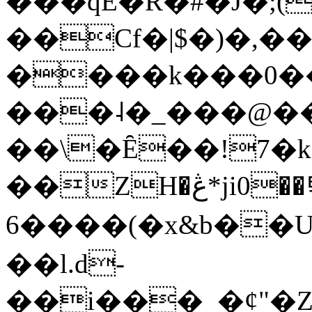
���qE�Ŕ�#�J�;(
��Cf�|$�)�,�
����k���0�
���˨�_���@��
��\�Ȇ��!7�k
��ZH�ڠ*ji0��탃
6����(�x&b��
��l.d-
��i���_�ȼ"�Z�����׋����\�\�w3�|W'�L8y<#�Y�HX�*b��.̏