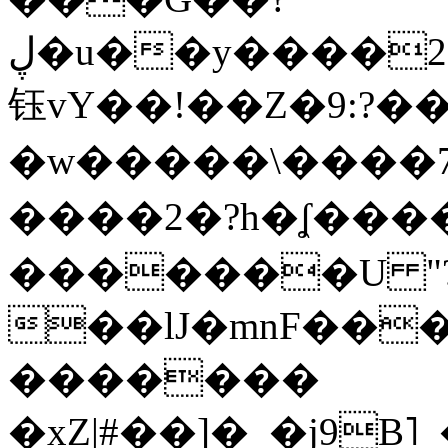
ڸ�u��y����2o�Gc���t!W���k+(���
钰vY��!��Z�9:?� �
�w�����\����7�
����2�?h�ʆ 
�������U "?
��lJ�mnF��
�������
�xZ|#��]�_�j9B