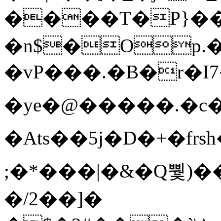
����T�Ρ}�
�n$�Op.
�vP���.�B�r�I7�gp~H
�ye�@��� ��.�c
�Ats��5j�D�+�fr
;�*���|�&�Q뿿)�
�/2��]�