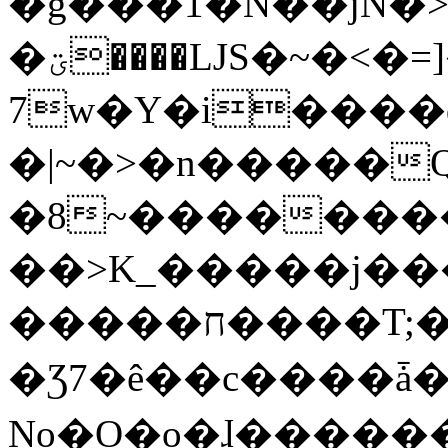
�g���1�N��jN�
�ؾ����ǇS�~�<�=]����^vz��{{��t�%
7w�Y�i����
�|~�>�n�����
�8~��������
��>K_�����j��
�����ח����T;�uU�w��oovW�N�\�v�̓��N��6xz��z^��s�;
�Ʒ7�ê��c����ǡ�Oo
No�O�o�ɺ����