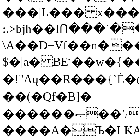
���|L��� x���b
:.>bjh��lՈ���`
\A��D+Vf��n��
$�|a� BEו��w�{���;���q�X��d%�������W� hU�(�1�Ū}9�S�F<��i�L3�;�
�!"Aų��R���{`
��(�Qf�B]�
������ޞ��ϟak��r��_39$�8�p���7�2�yIZ�R��x��/
����A�Ъ�LKA