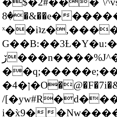
�$�2#���`\^vs
�8�&��e�������:�\���{��9�����g��f�r?
ˣ��iʇz�,���
G��B:��3Ƚ�Y�u:�
ڒ���n����%J^�}
��q;�����e;��
/[�yw#R�d���
i�x̀9��Nw����