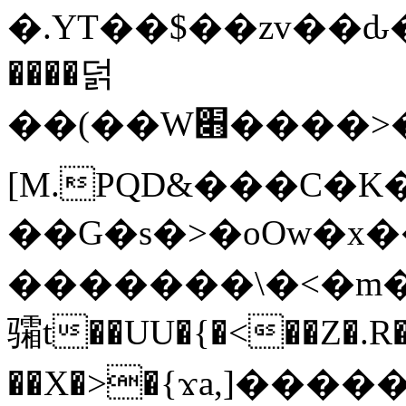
�.YT��$��zv��ԃ
����덝
��(��W׋����>��O>�d�%Y�@�@ڻ<�z{rc&׻��z�����AeK�^�����������˩t��=x~
[M.PQD&���C�K
��G�s�>�oOw�x�
�������\�<�m�PU�5�Ǉ*X�
骦t��UU�{�<��Z�.R�
��X�>�{ϫa,]�����