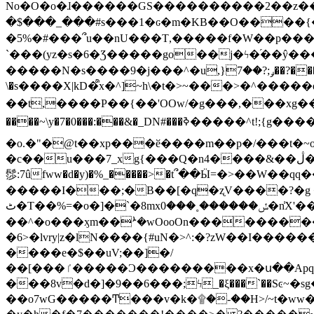
No�O�o�ɺ������GS����������2��z�����i��n�
�$���_���#s���1�ԍ�m�KΒ��O����{��Y
�5%�#���՞u��nU���T,��� ��f�W��p�
`���(yz�s�6�Ʒ�����go��j�ϟ�֜��ŷ���
�����N�s����9�j���^�u,}ݛ;?��7��?�������-
\�s����X|kD�᩺x�^]~h\�t�>~���>�^���
��t,����P��{��'OOw/�g���,���xg��-c�zt
����~\y�7�0���:���&�_DN#���ߢ�����^t!;{g������'��v�-\�f=���`�����ymn~����/ꧽ�(�����&�]j��/ǫ�*8�x���Km�v�m�I}
�o.�"�@t��xp���ӗ����m��p�/���t�~o'�
�c��u���7_xg{���Q�n4����&��ڷ�v�j�ۣ�xo�3��ƙ{��\�9���?:g�/��k�Cp.?�#�q&��m����=
髿:7ûfww�d�y)�%_�����>�t՞��Ӹ=�>��W��qq����ܞ����{K�y�8����2~��o� f��pxW�l/:��;A��:;}z��2Ly���
�����I���;�B��[�q�ʐV����?�g 
ٹ�T��%=�o�]�`�8mxݽ������˳���0�n̾X'��3ǘ9����������I�&��G�������z>��]�%��/
��^�o���ӽm��ܑ�wOooOn����������U3:ٹ>ߦ��8�.B#4���������O�g��~��<{�_��N���}y�
�6>�lvry|z�lN����{#uN�>^:�?zW��I��
����e�$��uV;��]�/
��[���ٵ�����Ͻ���������x�ս��Apq�����޻�V����O�cp����ٝy{����:�k�ןNݯOOCyx6���&���?���s���
���8v�d�]�9��6���;ϟ_�ξ���`��Sͼ~�sg��jgg�|���-
��o7wG�����Ͳ���v�k�۩�-��H>/~t�ww�