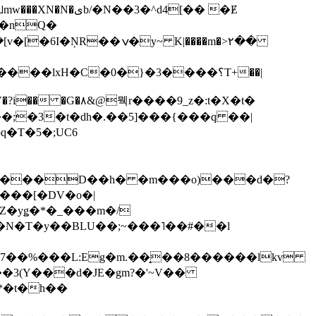
��3�^d4[�� �Ɇ
I�nQ�
�y~ K|����m�>٢��
��lxH�C�0�}�3����؟T+��|
�V�?i�� �G�۸&@뭭r����9_z�:t�X�t�
i��;�3�t�dh�.��5]���{���q ��|
�=���D��h� �m���o)���d�?
Z�yǥ�*�_���m�/
�N�T�y��BLU��;~���˥��#��l
��7��%���L:Eg�m.��̝��8������lkv
*�t�h��