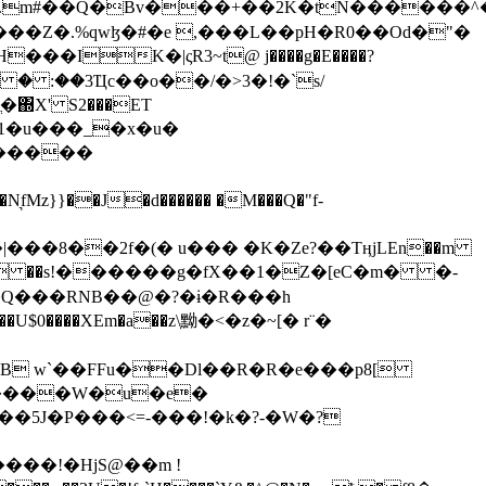
���Z�.%qwɮ�#�e ,���L��pH�R0��Od�"�
��/� � :��3Ҵc��o��/�>3�!�`s/
΍X' S2���ET
�Q���RNB��@�?�ɨ�R���h
X��U$0����XEm�a��z\黝�<�z�~[� r¨�
B w`��FFu��Dl��R�R�e���p8[
�����W�u�e�
���!�HjS@��m !