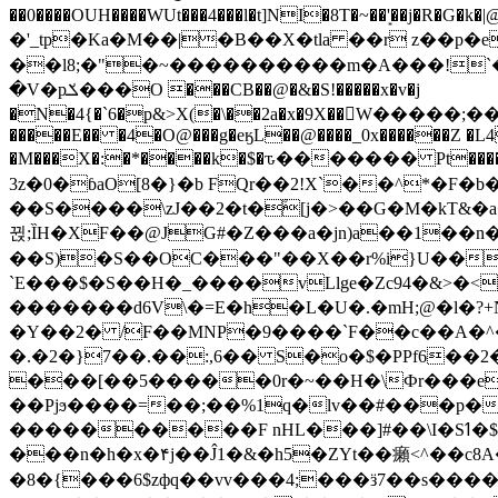
��0����OUH����WUt���4���l�t]NI�8T�~��'͙��j�R�G�k�|@a���
�'_tp�Ka�M��|�B��X�tla ��r z��
��l8;�"�~����������m�A���!`��e���z�
�V�pݎ���O ���CB��@�&�S!�����x�v�j
�N�4{�`6�p&>X(�\��2a�x�9X��򢧰W����
�����E�� �4�O@���g�eӄL��@����_0x������Z �
L4
�M���X�:�*����k�$�ԏ������� Pt����M
3z�0�ɓaO[8�}�b FQr��2!X`��^*�F�
��S����\zJ��2�t�۫[j�>��G�M�kT&�a��J�eK
뀑;ȈH�XF��@JG#�Z���a�jn)a��1��n��ݕ-#�UX��$jفD�D)�p=��ŲQ|V
��S)�S��OC���"��X��r%i}U��g��ᖓ�56�vܚ�
`E���$�S��H�_����vLlge�Zc94�&
�������d6V\�=E�h�L�U�.�mH;@�l�?+N���!#ڊ:�4o��Z�6c���M�m se ���a3
�Y��2� /F��MNP�9����`F��c��A�^�
�.�2�}7��.��:,6�� S�o�$�PPf6�
���[��5�����0r�~��H�\Фr���e�
��Pjϧ����=��;��%1q�lv��#���p�
����������F nHL���]#��\I�Sߗ�$����YǕQ��԰5k�/����LH�\�Ȃ�>��:%u'��3(Y���d�JΕ�gm?�'~V��
���n�h�x�۴j��Ĵ1�&�h5�ZYt��癩<^�� 
�8�{���6$zфq��vv���4;���ӟ7��s�����