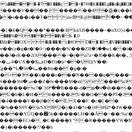
���-�7�8 ���q` ��+�7##�K�|��Eg��o�q��Q�˩mw���XN�N�یb/�N
p�e����V����,������4�즒�i;��
�T�  awՑK@���t ٚ��> ��[v�[�6I�ŅR��ݍ
�;���{�k�Q�;��*����:B k4AB����~�nXO}o���
���%�O/���0��y�K �,9
z���OX�(�:��/� c�#OD�� �I,�V��8��
b�r��cz�g�t�'�0~)���r�%'���ZBۡ�5��wL� �
��2fA����>�(�a7a=�J0��K�t�؂5q�T�5�;UC6
��|
�Pm��`�g�:�
>�<�+�˥\��x���z���N����q� ��
���[�DV�o�|
�����w?�`16۴��B���-d� թ�4�4b��-�
�2�Ú�b�L�H� t6����2U��O���PŚ�2
4����V��jf�[/�Ĕ,X��F. �c�ǰ ��
�%��N9V�a/
SX$2�}�43�*o�}bi#Ӹ*�4W
c8A����ECs�_�C����$ "�R�����VW�$
}�i�����??��b