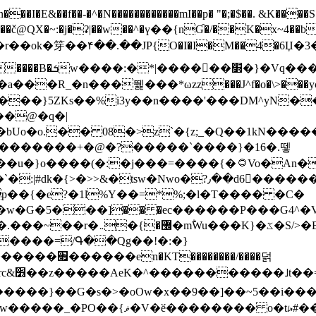
N������������mI��p� "�;�$��. &K����S�vק ������z�I2>z�� �tp��g�T
~:�j�ʡ|��w��^�ү��{nƓ�/��K�x~4��b�����r 1t
���}5ZKѕ��%i3y��n����'���DM^yN�
��@�q�|
08�>z`�{z;_�Q��1kN������\f; �ۭ�ԗ�ݳ��d����
���������+�@�?�����`����}�16�.뗗
p��{�e?�1l%Y��=*%;�l�T���� �C�
�7�w�G�5���]�� �ec������P���G4^�
�W#�I��*]\W��)Ħ�1��fC}
����=/Գ��Qg��!�:�}
��}��G�s�>�oOw�x��9��]��~5��i���>�
�骦t��UU�{�<��Z�.R����w77*jk8{|