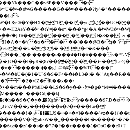
���Yk���G��v6P��V����z
�����G������?]y^�"�������ߠ���/��ZH�ڠ*ji0
�l.d-
H2AeY���tY=|��s*!���*g4�A �W3z�W|
�A�=�\(�x�����(���@R�q� `pD��Do֛�
�Y'�^�%3��U� C\� �1�<�&���
N��_'�� �����˫���4�D�#����<�*!\ Vn
��n������aj��g[_@#@��%Tl���}̄
7��m���P%8D��L$�$�y��~ �g�*M���
M����=���Cd;��k|
�Q�N���9�/��W��]���J�6jN�/
�i����q��=R����7_/
�����V�>ahzW��_������b�s����^�7�