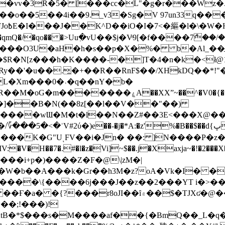
��o��5��4i��9._v3�Sg�V 97un33q��
���?
˞v��qmQ�/�qo�� �>Uu߲�vU��$j�Vͦ9[�f����7ް
���O3U�aH�h�s��p�X�%� b�Al_��ֲ�
]L�Xm���0�˒�q��nY�b�
�V0�{��N͉fMz}}��J�d������ �M���Q�"f-
�"�]��B�N(��8z[��l��V��"��)
�K�G"UͺFV��i�Jn� ��: ]N����P�z
�V�H��7�.#�l�z�Vi]
~$��.j�Xaxja~�!�2���
���i+p�)����Z�F�@\|zM�|
Y�W�b��A���k�Gr��h3M�z?oA�Vk�I� �
5����\{����6j���J��z��2���YT i�>
۾��$�TJXʛ�@���5J�P���<=-���!�k�?-�W�?
�;!���)!
KtB�*$���s�M����af��{�BmQ��_L�q�