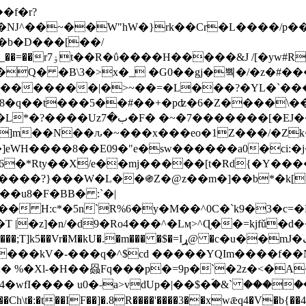
Ǌ^��~��W"hW�}rk��Cr�L����/p��
�ן�4�O�@�F�7i�&�6�īw�:o���X(�������~�~�y���_��=��rۏ7t��R�ΰ����H����
�&J /[�yw#
Q� �B\3�>x�_ �G0��gj�뿩�/�z�#�
�
�������|�>~��=�L���?�YL�`���߬
�w8�q��t���5��#��+�pʣ�6�Z����\�
j]m��N��ԉ�~���x���eo�1Z���/�Z
eWH����8��E09�"e�sw������a0�ci:�j
�X/e��mj�����[t�Rd{�Y�����Ϣ���7[�؏ܡ
���?}���W�L��֍Z�@z��m�]��b*�k[;�
|�z]�n/�d9�Ro4���^�Lӎ>^Ɋ��=kjfǔ�d
�P�����kV�-���q�^$cd �����YQIm����f
:� %�Xl-�H��赑Fq���p�=9p�`�2z�<�A
�wfI���� u0�˗a>vdUp�|��$�ؐ�&` ����