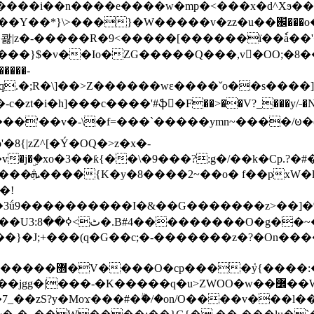
���e����w�mp�<���x�d^Xϧ����a�c��r�ۇ/�^
��*}\>���}�W�����v�zz�u��֌���o����
��콿|z�-�����R�9<�����[������ї��ٗa�
��}$�v��Io�ZG�����Q���,v�OO;�8��
��q.�;R�\]��>Z������wɛ����ˇo��s����
�i�h]���c����'#ֆ�F��>��V?_���y/˗�N�
8{|zZ^[�Ý�OQ�>z�x�-
�Y�ï'�/�/
�!
x�����l~R}
�����}�J;+���(q�G��c;�-�������z�?�On�
�K�����q�u>ZWOO�w��߼��W�a���p�����ޓ���_���r-
7_��zS?y�Moϫ���#�ۗ�/�on/O����v���l