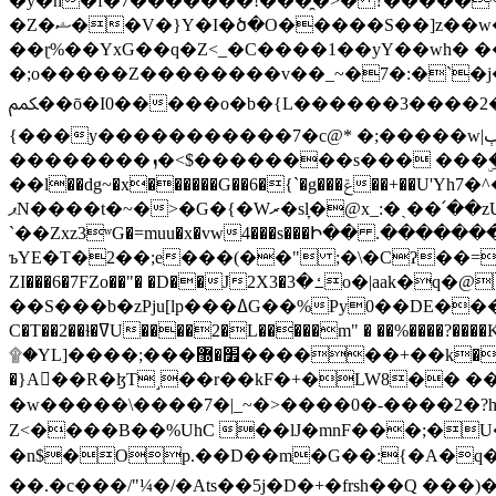
�y�h�f�7�������!���̯�>� ?�����
�Z�ޝ��V�}Y�I�ծ�O�����S��]z��w��7�޷�����h���u��7w.ϻ���8X��ͮ�����W�dm�Jߜ��q/>?���0C�|��sf/
��ɽ%��YxG��q�Z<_�C����1��yY��wh� �
�;o�����Z��������v��_~�7�:�`�j�����
ﶻ��ō�I0�����o�b�{L������3����2�O.z���/�O�g��]i�j��3�u�̨S;�ܳ��������kژ�|p���Io�P,
{���y�����������7�c@* �;�����w|ٻ����<-�'����Kg�g�[�k�)ܹ�X?���f��tz�������˝.8[����v��������W��
��������ܙ�<$��������s��� ���ۣ����e��7;'�Sc����ߋvf������g�2ޓ�?
��l��dg~�x������G��6�{`�g���ݝ��+��U'Yh7�^�8'�o��|�r�x����q��1�g������i����i4���M�z��[}
ޕN����t�~�>�G�{�Wރ�sl̞�@x_:�ˏ��՛��zU;wk�F�m�q}{��7�o������y�ϟ�:�������
`��Zxz3ʷG�=muu�x�vw4���s���Ի�� .�������
ъYE�T�2��;e���(��" ;�\�Cʔ��=
ZI���6�7FZo��"� �D��J2X3�ߑ�3o�|aak�q�@����]�K���w���r;� �Dt�\}x S�X�]Ό�9��f�
��S���b�zPju[lp���ߡG��%Py
C�T��2��ɫ�ߜU����2�L�����m" � ��%����?����K�ǳ'�U4�?ü�Ġ����q־{�ync���a1�����T-�8U� �)�Xp��� ��A�R� ���E-
۩�YL]����;���׿�޽������+��k��o���O�Zt�6�[a��v_r;�b�f���== �tT��E��7=� ��|���?��̅����1n�NEqS-~� vo u �� ����Gf��~ ]A� ��?
�}A��R�ɮT˼��r��kF�+�LW8�� ���G��?ڸ�u��y����2o�Gc���t!W���k+(���钰vY��!
�w�����\����7�|_~�>�� ��0 �-����2
Z<����B��%UhC ��lJ�mnF���;�
�n$�Op.��D��m�G��:{�A�q��/�vP���.�B�
��.�c���/"¼�/�Ats��5j�D�+�frsh��Q ���