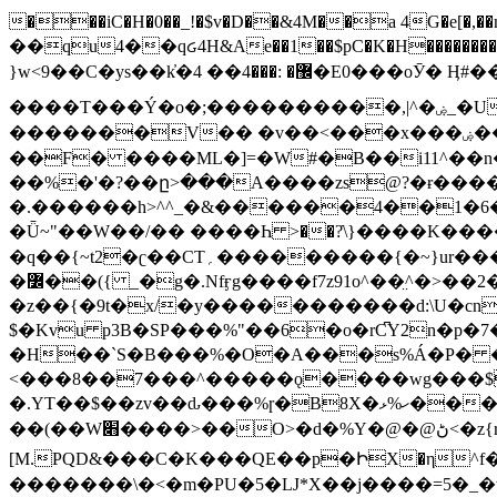
���iC�H�0��_!�$v�D��&4M��a 4G�e[�,��n���I�E&��f��-�^�
��qu4��qᏽ4H&Ae��1��$pC�K�H����������č@QX�
}w<9��C�ys��k҆�޼� :���4�� 4�E0���oӮ� Ӊ#��r��ok�笌��۴��.��JP{O�I�I�M��4�6Џ�3�ꦩ�l���W����/��ΗƧ�o��WS��<$�'�
����T���Ý�o�;����������,|^�ۻ_�U����B�ܭw����:�*|������׻�}�Vq���j¯���P�.QwO�ｓ���I�V�ϓ����d}
�������V�� �v��<���x���ۻ��a���R_�n���뛡���*ωzz���J^f�o�\>���yc-ϭc�������}��(����;/J��K�J�/
�
�F� ����ML�]=�W#�B��i11^��n
��%�'�?��ը>���A����zs@?�ɍ���
�.������h>^^_�&������4��1�6�bUo�o.�� 
�Ǖ~"��W��/�� ����Һ >��?ֿ\}����K�
�q��{~t2�ʗ��CT؍���������{�~}ur����u�}o����(�:�j���=����{�۝Vo�An��J^��������M\M�'{{l�i
�߼��({ _�g�.Nfӻg����f7z91o^��̤^�>��2�`�:|#dk�{>�>>&�tsw�Nwo�?٫��d6򆧇�������*��[|^]oo���NW~zz>�X&�u�=K?��
�z��{�9t�x/�y�����������d:\U�cn
$�Kvu p3B�SP���%"��6�o�rC͆Y2n�p
�H��`S�B���%�O�A���s%Á�P� �.���~��r�޼�}�܅�mؕWu���K}�ػ�S/>�B�vw�
<���8��7���^�����ǫ����wg���$
�.YT��$��zv��ԃ���%ɼ�B
8X�ހ%ޅ��������׏������en�KT��������/����덝
��(��W׋����>��O>�d�%Y�@�@ڻ<�z{rc&׻��z�����AeK�^�����������˩t��=x~
[M.PQD&���C�K���QE��p�ԻX�η^f���
�������\�<�m�PU�5�Ǉ*X��j����=5�_�w�����_�PO��{ޥ�V�ӗ�������� o�t⭟#��w7�p��6