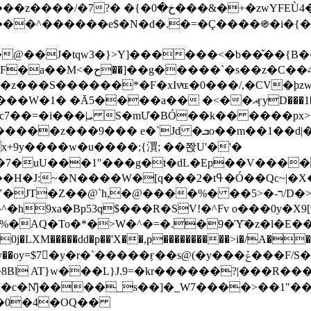
&�+�zwYFEÙ4�~�_�̾� ӽ�+�.x�|
�N�d�.�=�Ç����֍�i�{���fZV�nw�����ەys��2��`m��
�4�;�^�� 8�s�q���7?
���S������*�F�xIvͯɶ�0���/,�CV�ϸzw
����a�� �<��އӻyD���1�KS�w���!
��U�,����:Hpլ�U�K��_y4߼��O����_@c7��=�i���|ܝ S�mƯ�BÓ��k�� ����p
x
�m��1��d|��;�X�xxsrr�3��J�I�@3g�g��㝼
x+9y����w�u����;{㵋; ��쫝U'�'�
uU���1"���g�t�dL�Ep��V�����8u� ��
�}z�XEu�<ं�Q!�;yL+J��F �
���%� ��ר-�<5/D�>�d�����1!u8JP�@TE� �P�1��?
^�h9xa�Bp53q$���R�ЅV!�^Fv o���0y�
�0j�LXM�����dd�p��'X��,p����������>i�/A���
`�����ӻ��s@(�y���ݞ���F/S��_T��Õ�������w��h�'U��_��L!
L}J.9=�kr������?|���R����Wߙ���o�O���ӯ�����
�c�N̐j����_s��]�_W7����>��1"��
��0�4�OQ��