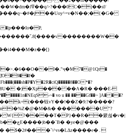
`��4��>��i���> ��2��m�����/
B����q~�#�j��Uoy^=v�N��;�{�G�
�>.�6��O��I�."ҷ�M7�@1Qr�
Fb���(���sh�P�Y�2R�ciQ�����8��O*�?
s����nl�%Z�@�M�&� �������U "?
�U� W{?����T�Ρ}��R��簌쇦�v�|
e�@���
]� �$�2#���`\^vs�LΔz����e�۔