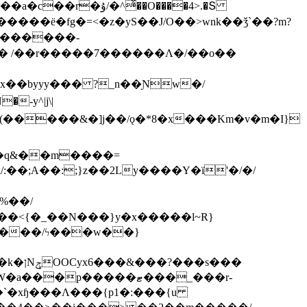
ͯ��O����4>.�Տ
�ё�fg�=<�z�yS��J/O��>wnk��ǯ`��?m?
�'������-
 /��r�����7������Λ�/��o��
]x��byyy��� ?_n��Ɲw�/
-y^|j\|
�����/ϟ���w��}
��`�xɧ���Λ���{p1�:���{u