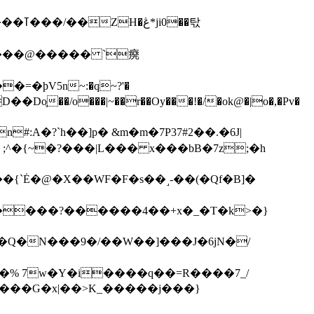
��탃
�/o���|~��r��Oy���!�/�ok@�|o�,�Pv�
#:A�?`h��]p� &m�m�7P
37#2��.�6J|
����?������4��+x�_�T�k>�}
���G�x|��>K_�����j���}