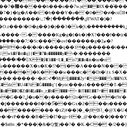
~�-�_��W����;��}G{�,��˳���lu�
�7�}�lg�Ⱥ��6 �h���Y�a�`�0�7�ͷ�cu
����\߸7�{�������ڮI'WAT�]�?
���/��񛆻X�ŷ�3i��=L�_�o7]�|�o�ӝ�ш�o
a������X�x�K�!?�(��A����N�� � 
0��DE�����:�����>�dCᔵ�Mj)[j���l�2y^�(
��� vJ��NiX
��Z�9:?� ����?
�?h�ʆ �������8�9�5֟���Gx�2���
U�� ������� �xZ|#��]�_�j9B˥_�@X
r�I7�gp~H�_@��r(��]���Yb��ڃE����)b��`B� �y
)��$яȢn ;�*���|�&�Q뿿)��?� �K.�C� �/2��