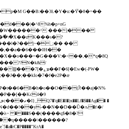
p�M G��B:��3Ƚ�Y�u:�Ÿ̈́�8�=��
R�d���|�^8%h�p+nG
�W������^ ���|���
�\�X��zK���s�ּ?
���l�?��|~�_;�� ��
k�X��o���=�G���V:�<��,�*q�8Q
���??N�k&/
��F�6[�Ew�(-PW�
�J��;��kIo�7�f�e2P�ӕ
��P��[��Kc4�9
��N�d��!��y-��N��D��Ǔ�ԉ�t\�/
�λ~ ����S��(����q$�8�?
��q�����\������?