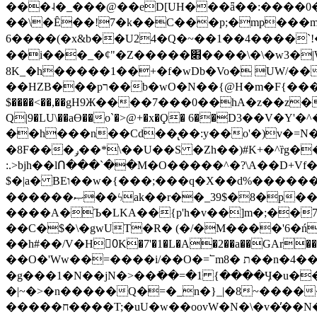
���˨�_���@��eD[UH���ǟ��:����0
��\�Ȇ��!7�k��C���p;�mp���mU��)iG
6����(�x&b��U24�Q�~��1��4����`!�
��i���_�ȼ"�Z�����׋����\�\�w3�|W'�L8y<#�Y�HX�*b��.̏�yr-k��UO����@����� `㾱
8K_�h�����1��+�f�wDb�Vo� UW/���
��HZB���pר��b�wO�N��{@H�m�F{���ۣ��?�}T#��[�ͫ������jd�8��֠|=zn��=�ϸV5n~:�q~?'�
$����<��,��gH9Ж����7���0��hA�z��z�H
Q|9�LU\��aƟ��o`�>@+�x�Ϙ� 6��D3��V
��h���n��Cd��̢��:y��o'�)v�=N�
�8F���ݛ��*\��U��S �Zh��)#K+�^ȑg���}O���!�pR�¦8?��(�� ���)=��La<{� ;^�{~�?���|L��� x���bB�7z;�h
:.>bjh��lՈ���`��M�O�����^�?\A��D+Vf
$�|a� BEו��w�{���;���q�X��d%�������W� hU�(�1�Ū}9�S�F<��i�L3�;� �!"Aų��R���{`Ė�@�X��WF�F�s��˼-��(�Qf�B]�
������ޞ��ϟak��r��_39$�8�p���7�2�yIZ�R��x��/
����A�Ъ�LKA��{p'h�v��]m�;��
��C�$�\�gwUT�R� (�/�M����'6�ń
��h#��/V�H0ٍK�7'�1�L�A�2��a��GAr���e۟�h��9�Ҁ�ɏ�,׾Xǥf(�Y�ϰ:y�����97.D�o
��O�'Ww��=����i/��O�=՟mת �8��n�4��ڗGo;V���y��4����n�7�v���Lu�/
�g���1�N��jN�>��߭��=�1 {����Ӌ�u�������}�ؾ����ǇS�~�<�=]����^vz��{{��t�% 7w�Y
�|~�>�n�����Q�=�_n�}
_|�8~����
�����ח����T;�uU�w��oovW�N�\�v�̓��N��6xz��z^��s�; �Ʒ7�ê��c����ǡ�OoO��e0+'?