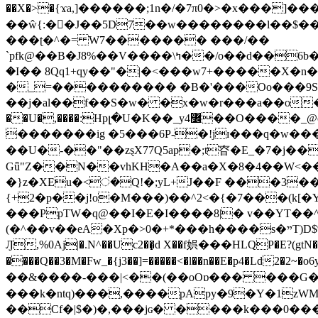
��X�>�{ϫa,]������;1n�/�7π0�>�x���]�����z����/�7?� �{�خ�0���
��ŵ{:��J��5D7��w��������l��$����^������e$
���ʈ�^�= W7������� ���/��
`pfk@��B�J8%��V����\ߤ��/o��d��6b�@��J�tqw3�}>Y]������<�b��̌��{B���~v_v��fT`��88���i⥀��>�����>�ޯ�'�����?
�I�� 8Qq1+qy��"�|�<���w󠒪7+�����X�n�F�a��M<�ح��]��g�����`�s��z�C�
�_=���������� �B�'���Oo���9S�z
��j�al��f��S�w� �x�w�r���a��o���W�1� �Ā5
�������ig �5���6P-�!jɪ���q�w�������z���9��� e�`Jd �ܒo�
��U�-��"��zȿX77Q5ap�;t昚�E_�7�j��
Gǖ"Z��N��vhKH�A��a�X�8�4��W<��7�
{+2�p��j!o�M���)��^2<�{�7���(k[�Y�JT�Z��@`h,�@�
���PpTW�q@��I�E�I����8|� v��YT��^
(�^��v��eA�Xp�>0�+*���h����s�ײT)D$%�AQ�To�*�>W�^�=�.�9�Ύ҇�z�l�E�����F�U��#�X�#�dM���$��;�)0�g�OH�����w�����ҋ��
Ԓ,%0Aj|�.N^��Uc2��̝d X��f娯���HLQP�E?(gtN
����Q��3�M�Fw_�{j3��]=�����<�l��n��E�p4�Ld2�2~�o6y��oy=$7�y�r�
��&����-���|<��(��oOɒ��� ���G�8Bl AT}w���
���k�ntq)���,����pApy�9�Y�1zWM
��Cf�|$�)�,���jɢ� ����k���0�