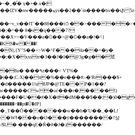
��bx��փ 5z~�>�y4N/
��X=>�V���a��ً�>@���a�!�^}
>�N|,{Y"S��+>W�^F���4a��=�y�
�٩z���< VT%�
��3���H�J:~�N����W�[q���2�tߟ�Ó��Qc~|�X�|��;Ϲ-X|��n�%��e���#:-�
'Rr|���$+
X9[w�����Cw�oέ���r�;�� ��!)
�����>��pt�Ǜ�dP}
���?상
/$L� ���qE�Ŕ�#�J�;(������/