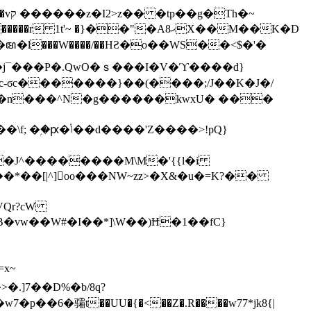
h�~
'~ �}��"�Aޙ8X��M��K�D
�n���^N�g������kwxU� ���
'Z����>!pQ}
VQr?cW
.]7��D%�b/8q?