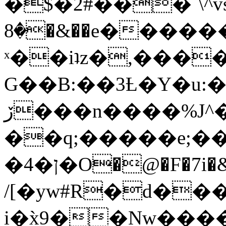
�$�2#���`\^vs
�8�&��e�������:�\���{��9�����g��f�r?
ˣ��iʇz�,���
G��B:��3Ƚ�Y�u:�
ڒ���n����%J^�}
��q;�����e;��
/[�yw#R�d���
i�x̀9��Nw����