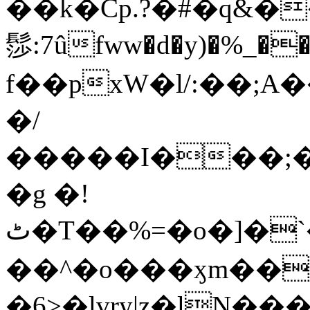
��k�Cp.?�#�q&�
髿:7ûfww�d�y)�%_�����>
f��pxW�l/:��;A
�/
�����I���;�
�g �!
ٹ�T��%=�o�]�`�8mxݽ������˳���0�n̾X'��3ǘ9����������I�&��G�������z>��]�%��/
��^�o���ӽm��ܑ�wOooOn���������
�6>�lvry|z�lN���