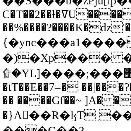
C�T��2��ɫ�ߜU����2�L�����m" �
��%����?����K�ǳ'�
{�ync���a1����
�)�Xp��� �
۩�YL]����;���׿�޽������+��k��o���O�Zt�6�[a��v_r;�b�f���==
�tT��E��7=� ��|���?
�� ����Gf��~ ]A� �
�}A��R�ɮT˼�
���G��?