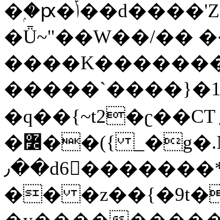
�ۭ�ԗ�ݳ��d����'Z����>!pQ}
�Ǖ~"��W��/�� ��
����K�������
�����`����}�1
�q��{~t2�ʗ��CT؍���������{�~}ur����u�}o����(�:�j���=����{�۝Vo�An��J^��������M\M�'{{l�i
�߼��({ _�g�.Nfӻg����f7z91o^��̤^�>��2�`�:|#dk�{>�>>&�tsw�Nwo�?
٫��d6򆧇�������*��[|^]oo���NW~zz>�X&�u�=K?
�� �z��{�9t�