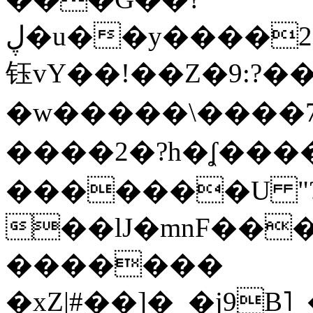
ڸ�u��y����2o�Gc���t!W���k+(���
钰vY��!��Z�9:?� �
�w�����\����7�
����2�?h�ʆ 
�������U "?
��lJ�mnF��
�������
�xZ|#��]�_�j9B