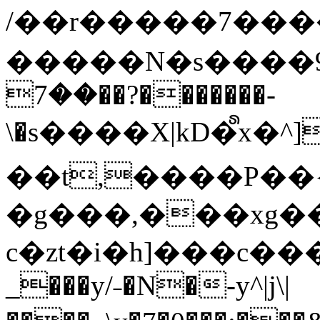
/��r�����7��
�����N�s����9�j
��7��?�������-
\�s����X|kD�᩺x
��t,����P��{
�g���,���xg�
c�zt�i�h]���c���
_���y/˗�N�-y^|j\|