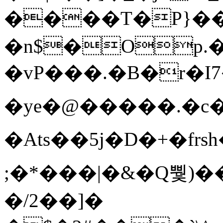
����T�Ρ}�
�n$�Op.
�vP���.�B�r�I7�gp~H
�ye�@��� ��.�c
�Ats��5j�D�+�fr
;�*���|�&�Q뿿)�
�/2��]�