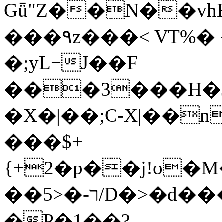
Gǖ"Z��N��v
���٩z���< VT%� �}z�XEu�<ं�Q!
�;yL+J��F
���3���H�J:~�
�X�|��;Ϲ-X|��n
���$+
{+2�p��j!o�
��ר-�<5/D�>�d�����1!u8JP�@TE�
�P�1��?