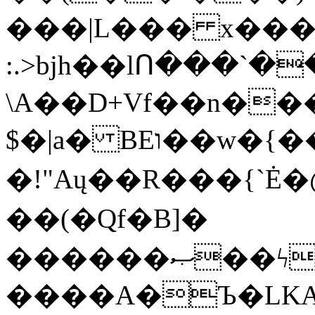
���|L��� x���b
:.>bjh��lՈ���`
\A��D+Vf��n��
$�|a� BEו��w�{���;���q�X��d%�������W� hU�(�1�Ū}9�S�F<��i�L3�;�
�!"Aų��R���{`
��(�Qf�B]�
������ޞ��ϟak��r��_39$�8�p���7�2�yIZ�R��x��/
����A�Ъ�LKA