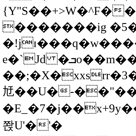
{Y"S��+>W�^F�
�������ig �5
�!jɪ���q�w��
e�`Jd �ܒo��m��1��d|
��;�X�xxsrr�
㝼��U�-��"��zȿ
�E_�7�j��x+9y�
쫝U'�'�