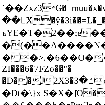
`��Zxz3ʷG�=muu�
��񛆻X�ŷ�3i��=L�
ъYE�T�2��;e�
�(��A����
� �>.�6��O��
ZI���6�7FZo��"�
�D��J2X3�ߑ�3o�|aak�q�@����]�K���w���r;�
�Dt�\}x S�X�]Ό�