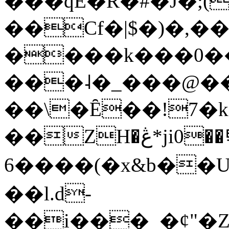
���qE�Ŕ�#�J�;(
��Cf�|$�)�,�
����k���0�
���˨�_���@��
��\�Ȇ��!7�k
��ZH�ڠ*ji0��탃
6����(�x&b��
��l.d-
��i���_�ȼ"�Z�����׋����\�\�w3�|W'�L8y<#�Y�HX�*b��.̏