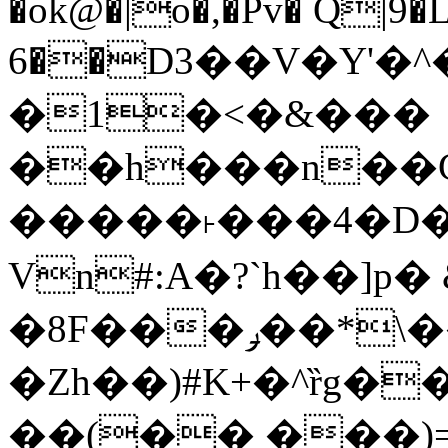
�ok@�|o�,�Pv� Q|9
6��D3��V�Y'�
�1�<�&���
��h���n��Cd
�����˫���4�D�
Vn#:A�?`h��]p�
�8F���ݛ��*\��U��S
�Zh��)#K+�^ȑg�
��(�� ���)=�