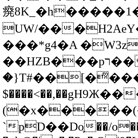
㾱8K_�h�����1
UW/���H2AeY�
���*g4�A �W3z
��HZB���pר��b�wO�N��{@H�m�F{���ۣ��?
�}T#��[�ͫ���
$����<��,��gH9Ж
(�x�����
`pD��Do֛��/o��