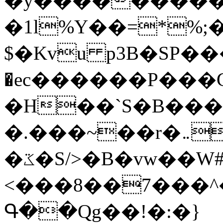
�y�����������
�1l%Y��=*%
$�Kvu p3B�SP�
�ec������P���G
�H��`S�B��
�.���~��r�޼�}�܅�mؕWu���K}
�ػ�S/>�B�vw��W#�I��*]\W��)Ħ�1��fC}
<���8��7���
Գ��Qg��!�:�}