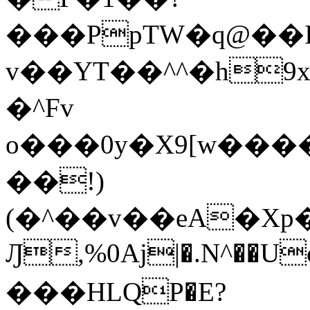
���PpTW�q@��
v��YT��^^�h9x
�^Fv
o���0y�X9[w��
��!)
(�^��v��eA�Xp�>0�+*���h����s�ײT)D$%�AQ�To�*�>W�^�=�.
Ԓ,%0Aj|�.N^��Uc
���HLQP�E?