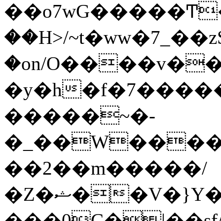
��o7wG�����Ͳ
��H>/~t�ww�7_��z
�on/O����v�
�y�h�f�7����
�����~�-
�_��W����;
��2��m�����/
�Z�ޝ��V�}Y�I�ծ�O�����S��]z��w��7�޷�����h���u��7w.ϻ���8X��ͮ�����W�dm�Jߜ��q/>?
���0C�|��sf