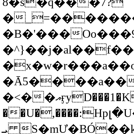
8�s�q���7?
�_=�����
�B�'���Oo���9
�^}��j�al��f
�x�w�r���a�
�Ā5����a��
�<��އӻyD���1�KS�w���!
��U�,����:Hpլ�U�K��_y4߼��O���
ܝ S�mƯ�BÓ�