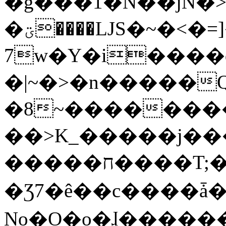
�g���1�N��jN�
�ؾ����ǇS�~�<�=]����^vz��{{��t�%
7w�Y�i����
�|~�>�n�����
�8~��������
��>K_�����j��
�����ח����T;�uU�w��oovW�N�\�v�̓��N��6xz��z^��s�;
�Ʒ7�ê��c����ǡ�Oo
No�O�o�ɺ����