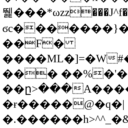
뛡���*ωzz���J^f�o
ϭc�������}��
�
�F�
����ML�]=�W#
��� ��%�'�
��ը>���A����
�ɍ�����@�q�|
�.������h>^^_�