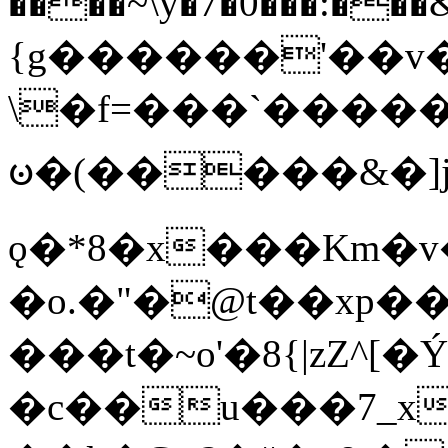
����~\y�7�0���:���&�_DN#�
{g������'��v�
\�f=���`�����
ꧽ�(�����&�]j
ǫ�*8�x���Km�v
�o.�"�@t��xp�
���t�~o'�8{|zZ^[�
�c��u���7_xg{���Q�n4���