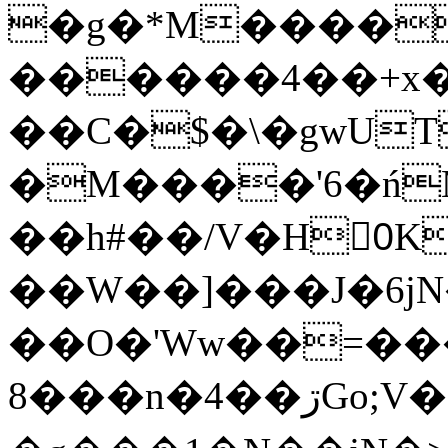
�g�*M����
������4��+x�
��C�$�\�gwUT
�M����'6�ń
��h#��/V�H0ٍK�7'�1�L�A�2
��W��]���J�6jN
��O�'Ww��=���
�8��n�4��ڗGo;V���y��4����n�7�v���Lu�/