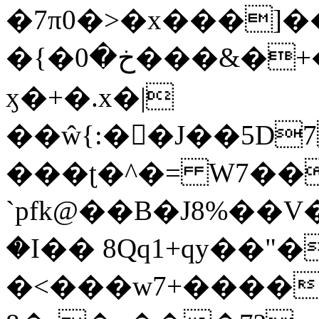
�7π0�>�x���]
�{�خ�0���&�+�zwYFEÙ4�~�_�̾�
ӽ�+�.x�|
��ŵ{:��J��5D7��
���ʈ�^�= W7��
`pfk@��B�J8%��V����\ߤ��/o��d��6b�@��J�tqw3�}>Y]������<�b��̌��{B���~v_v��fT`��88��
�I�� 8Qq1+qy��"�
�<���w󠒪7+�����X�n�F�a��M