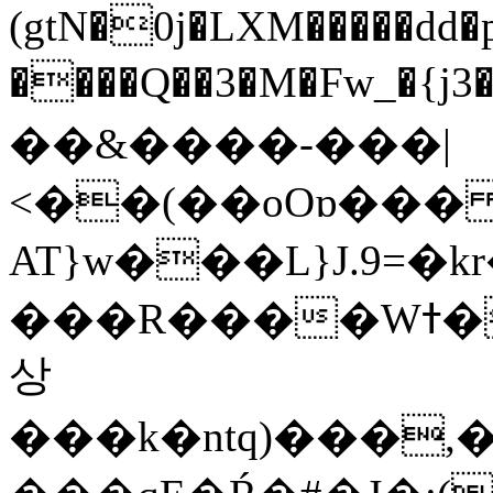
(gtN�0j�LXM�����dd
����Q��3�M�Fw_�{j3��]=����
��&����-���|
<��(��oOɒ���
AT}w���L}J.9=�
���R����Wߙ���o�O���ӯ��������?
상
���k�ntq)���,