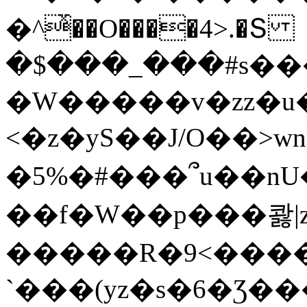
�^ͯ��O����4>.�Տ
�$���_���#s��
�W�����v�zz�u�
<�z�yS��J/O��>wn
�5%�#���՞u��nU
��f�W��p���콿|z
�����R�9<����
`���(yz�s�6�Ʒ�