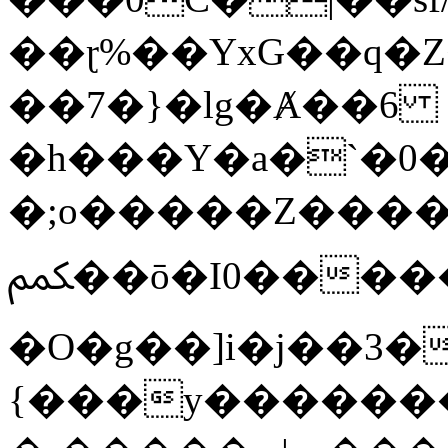
��ɽ%��YxG��q�
��7�}�lg�Ⱥ��6
�h���Y�a�`�0�
�;o�����Z������
ﶻ��ō�I0�����o�b�{L������3����2�O.z���/
�O�g��]i�j��3�u�̨S;�ܳ
{���y������