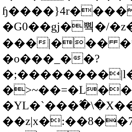
ɧ����}4r����
�G0��gj�뿩�/�z
���|��� �
�o���_��?
�;��������|
�>~��=�L��
�YL�`���߬�\�X�
��z|x�:��8�