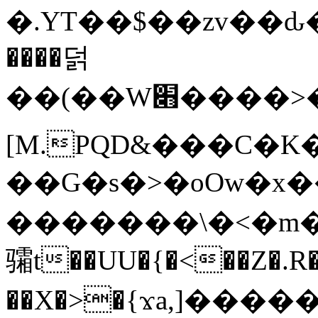
�.YT��$��zv��ԃ
����덝
��(��W׋����>��O>�d�%Y�@�@ڻ<�z{rc&׻��z�����AeK�^�����������˩t��=x~
[M.PQD&���C�K
��G�s�>�oOw�x�
�������\�<�m�PU�5�Ǉ*X�
骦t��UU�{�<��Z�.R�
��X�>�{ϫa,]�����