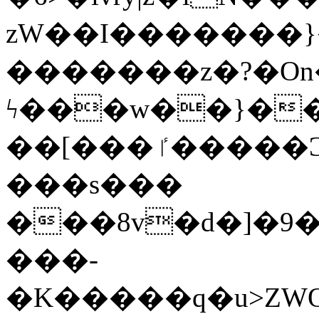
zW��I�������}�
�������z�?�O
ϟ���w��}��
��[���ٵ�����Ͻ���������x�ս��Apq�����޻�V����O�cp����ٝy{����:�k�ןNݯOOCyx6���&���?
���s���
���8v�d�]�9��6
���-
�K�����q�u>ZWOO�w��߼��W�a���p��