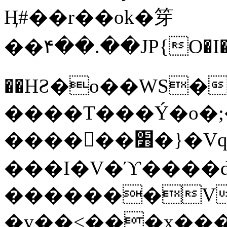
Ӊ#��r��ok�笌
��۴��.��JP{O�I
��ΗƧ�o��WS�
����T���Ý�o�;����������
������׻�}�Vq���j¯���P�.QwO�ｓ
���I�V�ϓ����d
�������V
�v��<���x���ۻ��a���R_�n���