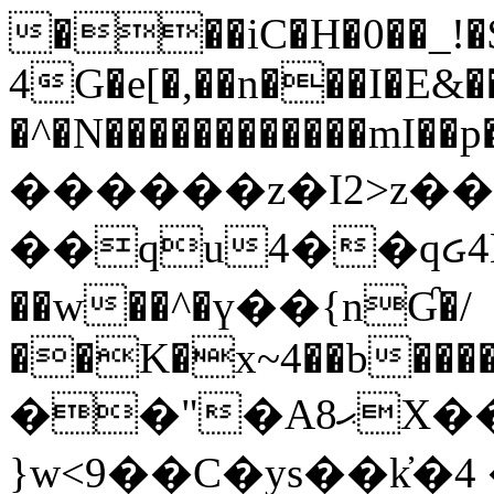
���iC�H�0��_!
4G�e[�,��n���I�E&��
�^�N������������mI��p�
������z�I2>z��
��qu4��qᏽ4H&A
��w��^�ү��{nƓ�/
��K�x~4��b�����
��"�Aޙ8X��M��K�D
}w<9��C�ys��k҆�޼� :���4�� 4�E0���oӮ�