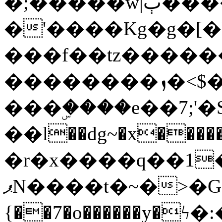
�;�����w|ٻ����<-
�'����Kg�g�[�k
���f��tz�����
��������ܙ�<$��������s���
���ۣ����e��7;'�Sc����ߋv
��l��dg~�x������G��6�{`�g���ݝ
�r�x����q��1
ޕN����t�~�>�G�{�Wރ�sl̞�@x_:�ˏ��՛��zU;wk�F�m�q}
{��7�o������y�