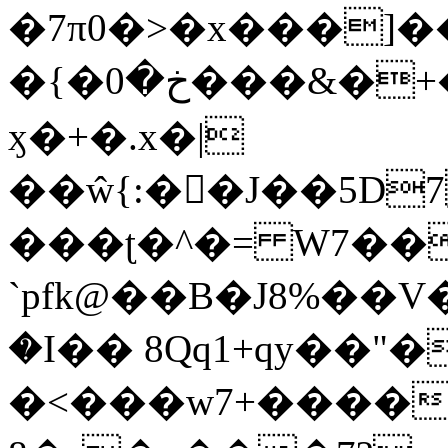
�7π0�>�x���]
�{�خ�0���&�+�zwYFEÙ4�~�_�̾�
ӽ�+�.x�|
��ŵ{:��J��5D7��
���ʈ�^�= W7��
`pfk@��B�J8%��V����\ߤ��/o��d��6b�@��J�tqw3�}>Y]������<�b��̌��{B���~v_v��fT`��88��
�I�� 8Qq1+qy��"�
�<���w󠒪7+�����X�n�F�a��M