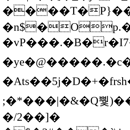
����T�Ρ}�
�n$�Op.
�vP���.�B�r�I7�gp~H
�ye�@��� ��.�c
�Ats��5j�D�+�fr
;�*���|�&�Q뿿)�
�/2��]�