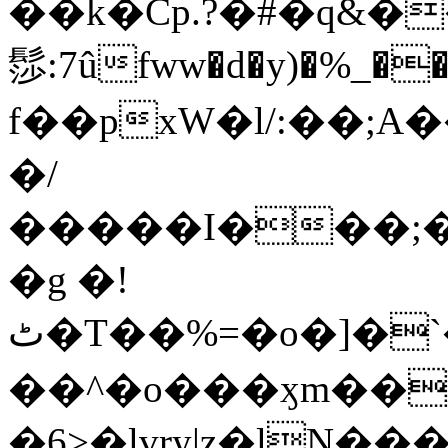
��k�Cp.?�#�q&�
髿:7ûfww�d�y)�%_�����>
f��pxW�l/:��;A
�/
�����I���;�
�g �!
ٹ�T��%=�o�]�`�8mxݽ������˳���0�n̾X'��3ǘ9����������I�&��G�������z>��]�%��/
��^�o���ӽm��ܑ�wOooOn���������
�6>�lvry|z�lN���