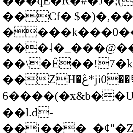
���qE�Ŕ�#�J�;(
��Cf�|$�)�,�
����k���0�
���˨�_���@��
��\�Ȇ��!7�k
��ZH�ڠ*ji0��탃
6����(�x&b��
��l.d-
��i���_�ȼ"�Z�����׋����\�\�w3�|W'�L8y<#�Y�HX�*b��.̏