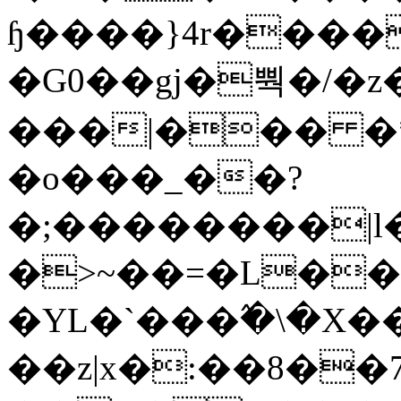
ɧ����}4r����
�G0��gj�뿩�/�z
���|��� �
�o���_��?
�;��������|
�>~��=�L��
�YL�`���߬�\�X�
��z|x�:��8�