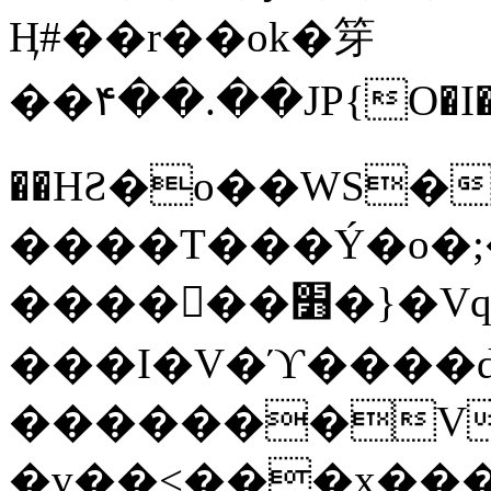
Ӊ#��r��ok�笌
��۴��.��JP{O�I
��ΗƧ�o��WS�
����T���Ý�o�;����������
������׻�}�Vq���j¯���P�.QwO�ｓ
���I�V�ϓ����d
�������V
�v��<���x���ۻ��a���R_�n���