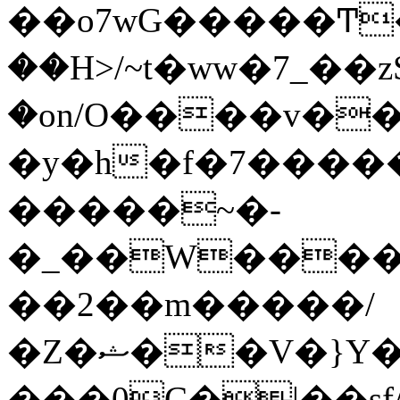
��o7wG�����Ͳ
��H>/~t�ww�7_��z
�on/O����v�
�y�h�f�7����
�����~�-
�_��W����;
��2��m�����/
�Z�ޝ��V�}Y�I�ծ�O�����S��]z��w��7�޷�����h���u��7w.ϻ���8X��ͮ�����W�dm�Jߜ��q/>?
���0C�|��sf