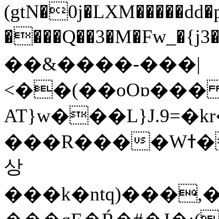
(gtN�0j�LXM�����dd
����Q��3�M�Fw_�{j3��]=����
��&����-���|
<��(��oOɒ���
AT}w���L}J.9=�
���R����Wߙ���o�O���ӯ��������?
상
���k�ntq)���,