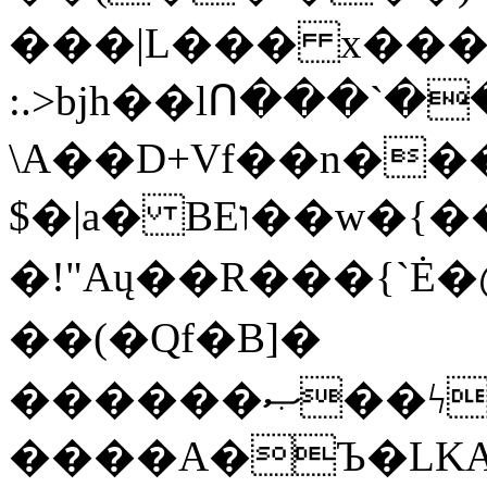
���|L��� x���b
:.>bjh��lՈ���`
\A��D+Vf��n��
$�|a� BEו��w�{���;���q�X��d%�������W� hU�(�1�Ū}9�S�F<��i�L3�;�
�!"Aų��R���{`
��(�Qf�B]�
������ޞ��ϟak��r��_39$�8�p���7�2�yIZ�R��x��/
����A�Ъ�LKA