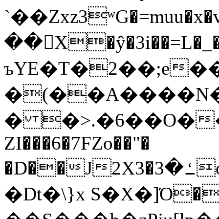
`��Zxz3ʷG�=muu�
��񛆻X�ŷ�3i��=L�
ъYE�T�2��;e�
�(��A����
� �>.�6��O��
ZI���6�7FZo��"�
�D��J2X3�ߑ�3o�|aak�q�@����]�K���w���r;�
�Dt�\}x S�X�]Ό�