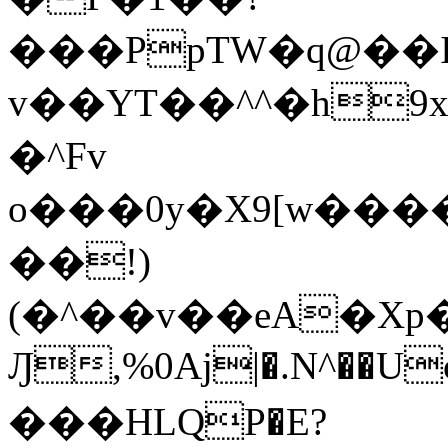
���PpTW�q@��
v��YT��^^�h9x
�^Fv
o���0y�X9[w��
��!)
(�^��v��eA�Xp�>0�+*���h����s�ײT)D$%�AQ�To�*�>W�^�=�.
Ԓ,%0Aj|�.N^��Uc
���HLQP�E?