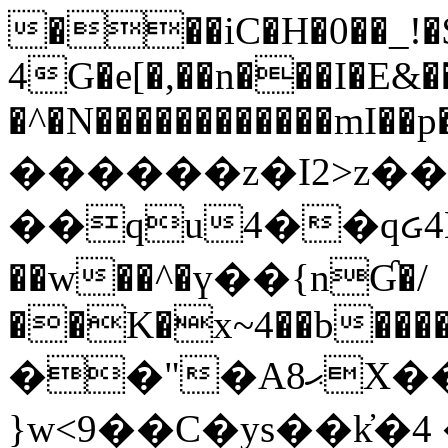
���iC�H�0��_!
4G�e[�,��n���I�E&��
�^�N������������mI��p�
������z�I2>z��
��qu4��qᏽ4H&A
��w��^�ү��{nƓ�/
��K�x~4��b�����
��"�Aޙ8X��M��K�D
}w<9��C�ys��k҆�޼� :���4�� 4�E0���oӮ�