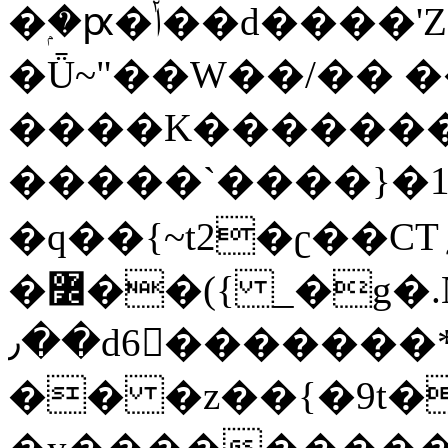
�ۭ�ԗ�ݳ��d����'Z����>!pQ}
�Ǖ~"��W��/�� ��
����K�������
�����`����}�1
�q��{~t2�ʗ��CT؍���������{�~}ur����u�}o����(�:�j���=����{�۝Vo�An��J^��������M\M�'{{l�i
�߼��({ _�g�.Nfӻg����f7z91o^��̤^�>��2�`�:|#dk�{>�>>&�tsw�Nwo�?
٫��d6򆧇�������*��[|^]oo���NW~zz>�X&�u�=K?
�� �z��{�9t�