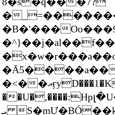
8�s�q���7?
�_=�����
�B�'���Oo���9
�^}��j�al��f
�x�w�r���a�
�Ā5����a��
�<��އӻyD���1�KS�w���!
��U�,����:Hpլ�U�K��_y4߼��O���
ܝ S�mƯ�BÓ�