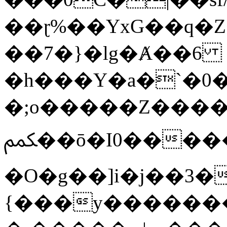
��ɽ%��YxG��q�
��7�}�lg�Ⱥ��6
�h���Y�a�`�0�
�;o�����Z������
ﶻ��ō�I0�����o�b�{L������3����2�O.z���/
�O�g��]i�j��3�u�̨S;�ܳ
{���y������