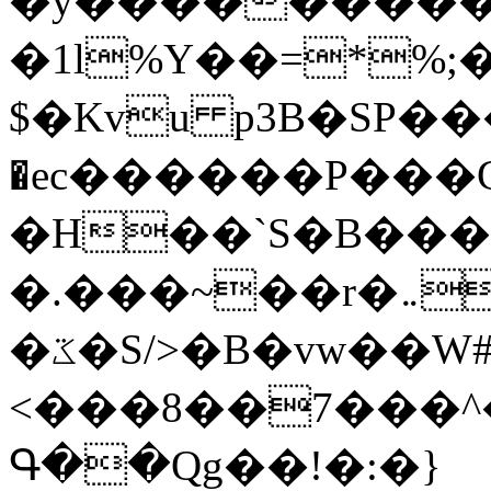
�y�����������
�1l%Y��=*%
$�Kvu p3B�SP�
�ec������P���G
�H��`S�B��
�.���~��r�޼�}�܅�mؕWu���K}
�ػ�S/>�B�vw��W#�I��*]\W��)Ħ�1��fC}
<���8��7���
Գ��Qg��!�:�}