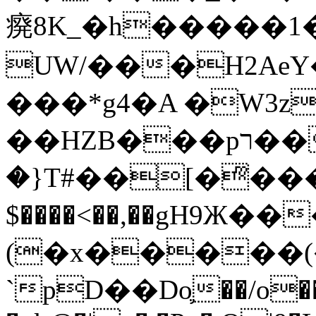
㾱8K_�h�����1
UW/���H2AeY�
���*g4�A �W3z
��HZB���pר��b�wO�N��{@H�m�F{���ۣ��?
�}T#��[�ͫ���
$����<��,��gH9Ж
(�x�����
`pD��Do֛��/o��