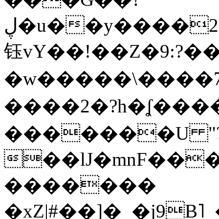
ڸ�u��y����2o�Gc���t!W���k+(���
钰vY��!��Z�9:?� �
�w�����\����7�
����2�?h�ʆ 
�������U "?
��lJ�mnF��
�������
�xZ|#��]�_�j9B