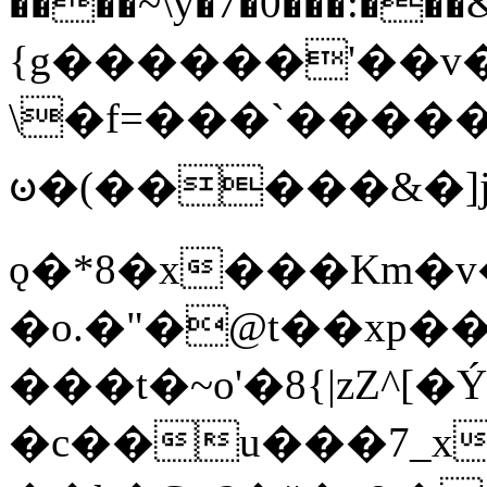
����~\y�7�0���:���&�_DN#�
{g������'��v�
\�f=���`�����
ꧽ�(�����&�]j
ǫ�*8�x���Km�v
�o.�"�@t��xp�
���t�~o'�8{|zZ^[�
�c��u���7_xg{���Q�n4���