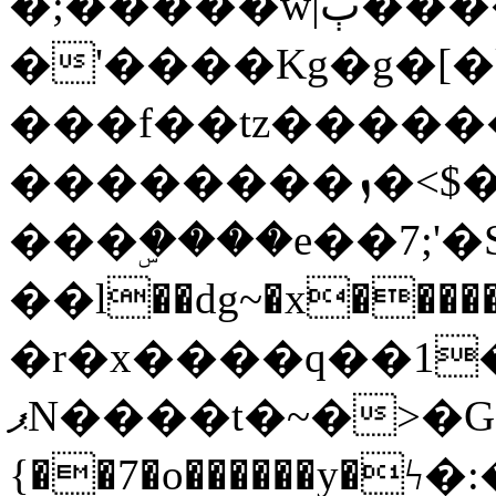
�;�����w|ٻ����<-
�'����Kg�g�[�k
���f��tz�����
��������ܙ�<$��������s���
���ۣ����e��7;'�Sc����ߋv
��l��dg~�x������G��6�{`�g���ݝ
�r�x����q��1
ޕN����t�~�>�G�{�Wރ�sl̞�@x_:�ˏ��՛��zU;wk�F�m�q}
{��7�o������y�