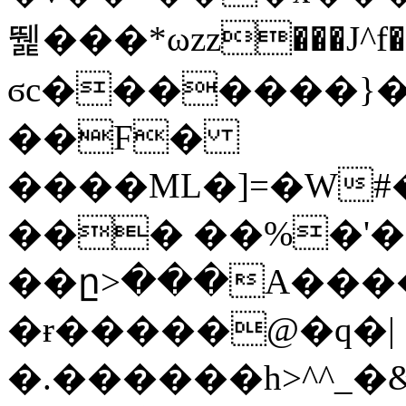
뛡���*ωzz���J^f�o
ϭc�������}��
�
�F�
����ML�]=�W#
��� ��%�'�
��ը>���A����
�ɍ�����@�q�|
�.������h>^^_�