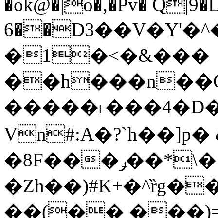
�ok@�|o�,�Pv� Q|9
6��D3��V�Y'�
�1�<�&���
��h���n��Cd
�����˫���4�D�
Vn#:A�?`h��]p�
�8F���ݛ��*\��U��S
�Zh��)#K+�^ȑg�
��(�� ���)=�