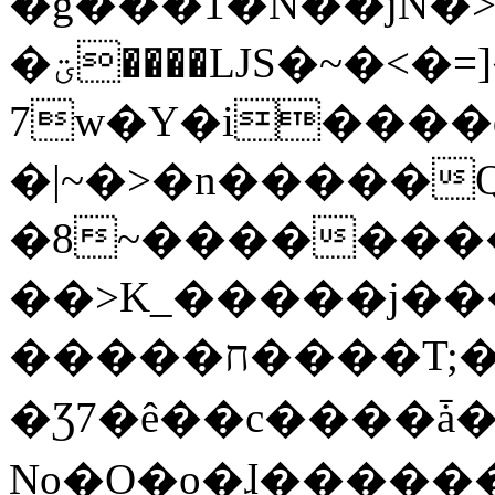
�g���1�N��jN�
�ؾ����ǇS�~�<�=]����^vz��{{��t�%
7w�Y�i����
�|~�>�n�����
�8~��������
��>K_�����j��
�����ח����T;�uU�w��oovW�N�\�v�̓��N��6xz��z^��s�;
�Ʒ7�ê��c����ǡ�Oo
No�O�o�ɺ����