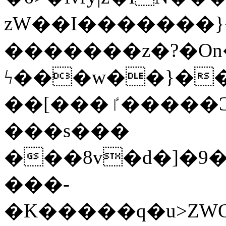
zW��I�������}�
�������z�?�O
ϟ���w��}��
��[���ٵ�����Ͻ���������x�ս��Apq�����޻�V����O�cp����ٝy{����:�k�ןNݯOOCyx6���&���?
���s���
���8v�d�]�9��6
���-
�K�����q�u>ZWOO�w��߼��W�a���p��