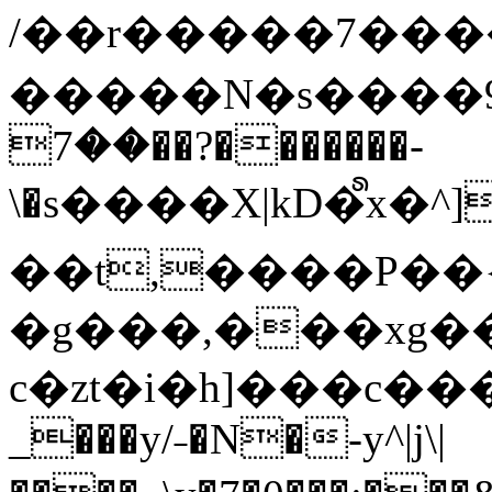
/��r�����7��
�����N�s����9�j
��7��?�������-
\�s����X|kD�᩺x
��t,����P��{
�g���,���xg�
c�zt�i�h]���c���
_���y/˗�N�-y^|j\|