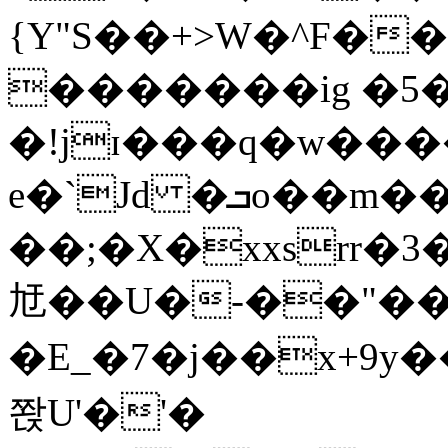
{Y"S��+>W�^F�
�������ig �5
�!jɪ���q�w��
e�`Jd �ܒo��m��1��d|
��;�X�xxsrr�
㝼��U�-��"��zȿ
�E_�7�j��x+9y�
쫝U'�'�