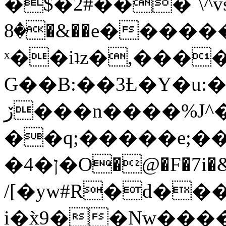
�$�2#���`\^vs
�8�&��e�������:�\���{��9�����g��f�r?
ˣ��iʇz�,���
G��B:��3Ƚ�Y�u:�
ڒ���n����%J^�}
��q;�����e;��
/[�yw#R�d���
i�x̀9��Nw����