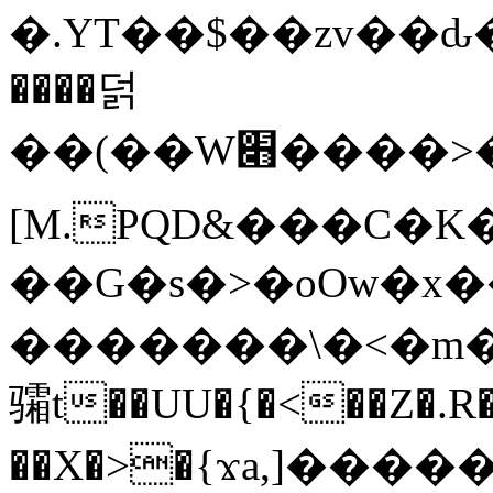
�.YT��$��zv��ԃ
����덝
��(��W׋����>��O>�d�%Y�@�@ڻ<�z{rc&׻��z�����AeK�^�����������˩t��=x~
[M.PQD&���C�K
��G�s�>�oOw�x�
�������\�<�m�PU�5�Ǉ*X�
骦t��UU�{�<��Z�.R�
��X�>�{ϫa,]�����