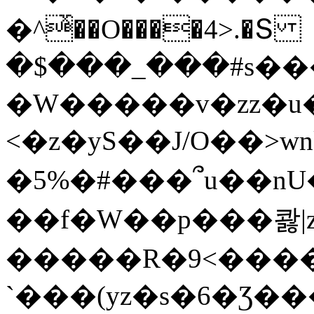
�^ͯ��O����4>.�Տ
�$���_���#s��
�W�����v�zz�u�
<�z�yS��J/O��>wn
�5%�#���՞u��nU
��f�W��p���콿|z
�����R�9<����
`���(yz�s�6�Ʒ�