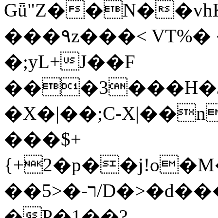
Gǖ"Z��N��v
���٩z���< VT%� �}z�XEu�<ं�Q!
�;yL+J��F
���3���H�J:~�
�X�|��;Ϲ-X|��n
���$+
{+2�p��j!o�
��ר-�<5/D�>�d�����1!u8JP�@TE�
�P�1��?