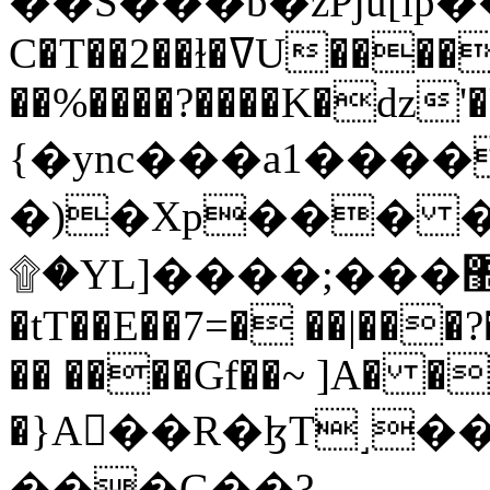
C�T��2��ɫ�ߜU����2�L�����m" �
��%����?����K�ǳ'�
{�ync���a1����
�)�Xp��� �
۩�YL]����;���׿�޽������+��k��o���O�Zt�6�[a��v_r;�b�f���==
�tT��E��7=� ��|���?
�� ����Gf��~ ]A� �
�}A��R�ɮT˼�
���G��?