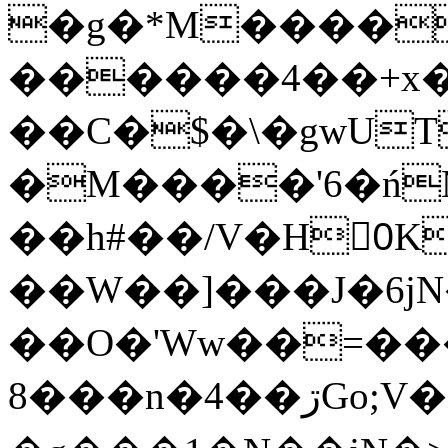
�g�*M����
������4��+x�
��C�$�\�gwUT
�M����'6�ń
��h#��/V�H0ٍK�7'�1�L�A�2
��W��]���J�6jN
��O�'Ww��=���
�8��n�4��ڗGo;V���y��4����n�7�v���Lu�/